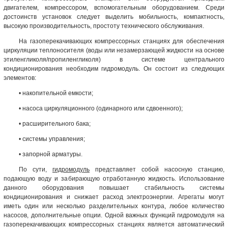
двигателем, компрессором, вспомогательным оборудованием. Среди
достоинств установок следует выделить мобильность, компактность,
высокую производительность, простоту технического обслуживания.
На газоперекачивающих компрессорных станциях для обеспечения
циркуляции теплоносителя (воды или незамерзающей жидкости на основе
этиленгликоля/пропиленгликоля) в системе центрального
кондиционирования необходим гидромодуль. Он состоит из следующих
элементов:
• накопительной емкости;
• насоса циркуляционного (одинарного или сдвоенного);
• расширительного бака;
• системы управления;
• запорной арматуры.
По сути,
гидромодуль
представляет собой насосную станцию,
подающую воду и забирающую отработанную жидкость. Использование
данного оборудования повышает стабильность системы
кондиционирования и снижает расход электроэнергии. Агрегаты могут
иметь один или несколько разделительных контура, любое количество
насосов, дополнительные опции. Одной важных функций гидромодуля на
газоперекачивающих компрессорных станциях является автоматический