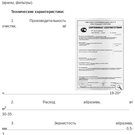
(краны, фильтры).
Технические характеристики:
1. Производительность
очистки, м/
ч.................................................................................................................... 18-20*
2. Расход абразива, кг/
2
м
........................................................................................................................................
30-35
3. Зернистость абразива,
мм.................................................................................................................................. 0,5-
3