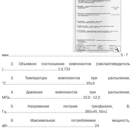
мин.............................................................................................................................. 5 - 7
2. Объемное соотношение компонентов (смола/отвердитель
)............................................................. 1:0,733
3. Температура компонентов при распылении,
°С.......................................................................................... 65±5
4. Давление компонентов при распылении,
МПа.................................................................................. 10,0 - 12,5
5. Напряжение питания трехфазное, В,
Гц........................................................................................ 380±45, 50±1
6. Максимальная потребляемая мощность,
кВт.................................................................................................. 24