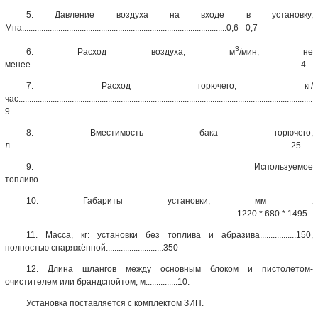
5. Давление воздуха на входе в установку,
Мпа................................................................................................0,6 - 0,7
3
6. Расход воздуха, м
/мин, не
менее...............................................................................................................................4
7. Расход горючего, кг/
час...........................................................................................................................................
9
8. Вместимость бака горючего,
л....................................................................................................................................25
9. Используемое
топливо............................................................................................................................
10. Габариты установки, мм :
.............................................................................................................1220 * 680 * 1495
11. Масса, кг: установки без топлива и абразива.................150,
полностью снаряжённой...........................350
12. Длина шлангов между основным блоком и пистолетом-
очистителем или брандспойтом, м...............10.
Установка поставляется с комплектом ЗИП.