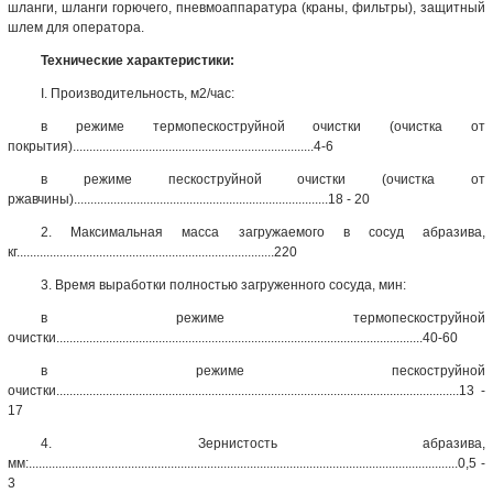
шланги, шланги горючего, пневмоаппаратура (краны, фильтры), защитный
шлем для
оператора.
Технические характеристики:
I. Производительность, м2/час:
в режиме термопескоструйной очистки (очистка от
покрытия).........................................................................4-6
в режиме пескоструйной очистки (очистка от
ржавчины).............................................................................18 - 20
2. Максимальная масса загружаемого в сосуд абразива,
кг..............................................................................220
3. Время выработки полностью загруженного сосуда, мин:
в режиме термопескоструйной
очистки...............................................................................................................40-60
в режиме пескоструйной
очистки..........................................................................................................................13 -
17
4. Зернистость абразива,
мм:..................................................................................................................................0,5 -
3