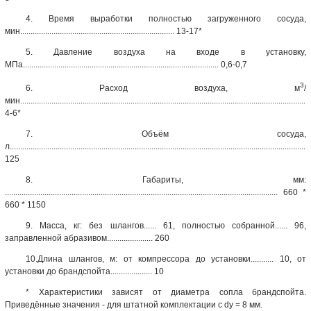
4. Время выработки полностью загруженного сосуда,
мин.......................................................................... 13-17*
5. Давление воздуха на входе в установку,
МПа.............................................................................................. 0,6-0,7
3
6. Расход воздуха, м
/
мин...........................................................................................................................................
4-6*
7. Объём сосуда,
л................................................................................................................................................
125
8. Габариты, мм:
................................................................................................................................... 660 *
660 * 1150
9. Масса, кг: без шлангов...... 61, полностью собранной...... 96,
заправленной абразивом...................... 260
10.Длина шлангов, м: от компрессора до установки........... 10, от
установки до брандспойта.................... 10
* Характеристики зависят от диаметра сопла брандспойта.
Приведённые значения - для штатной комплектации с dy = 8 мм.