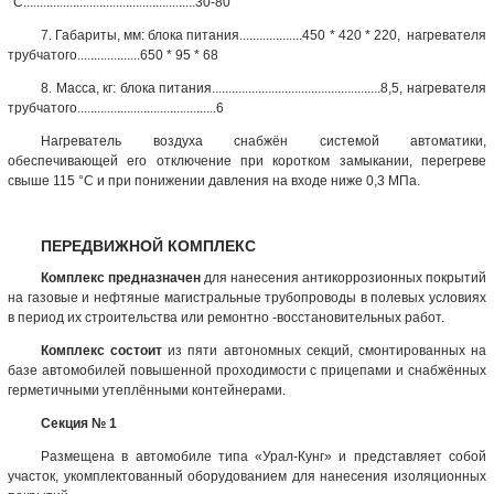
°С....................................................30-80
7. Габариты, мм: блока питания...................450 * 420 * 220, нагревателя
трубчатого...................650 * 95 * 68
8. Масса, кг: блока питания...................................................8,5, нагревателя
трубчатого..........................................6
Нагреватель воздуха снабжён системой автоматики,
обеспечивающей его отключение при коротком замыкании, перегреве
свыше 115 °С и при понижении давления на входе ниже 0,3 МПа.
ПЕРЕДВИЖНОЙ КОМПЛЕКС
Комплекс предназначен
для нанесения
антикоррозионных
покрытий
на газовые и нефтяные магистральные трубопроводы в полевых условиях
в период их строительства или ремонтно -восстановительных работ.
Комплекс состоит
из пяти автономных секций, смонтированных на
базе
автомобилей
повышенной проходимости с прицепами и снабжённых
герметичными утеплёнными контейнерами.
Секция № 1
Размещена в автомобиле типа «Урал-Кунг» и представляет собой
участок, укомплектованный оборудованием для нанесения изоляционных