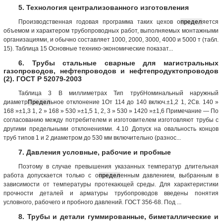
5. Технология централизованного изготовления
Производственная годовая программа таких цехов о
предел
яется
объемом и характером трубопроводных работ, выполняемых монтажными
организациями, и обычно составляет 1000, 2000, 3000, 4000 и 5000 т (табл.
15). Таблица 15 Основные технико-экономические показат...
6. Трубы стальные сварные для магистральных
газопроводов, нефтепроводов и нефтепродуктопроводов
(2). ГОСТ Р 52079-2003
Таблица 3 В миллиметрах Тип трубНоминальный наружный
диаметр
Предел
ьное отклонение 1От 114 до 140 включ.±1,2 1, 2Св. 140 »
168 »±1,3 1, 2 » 168 » 530 »±1,5 1, 2, 3 » 530 » 1420 »±1,6 Примечание — По
согласованию между потребителем и изготовителем изготовляют трубы с
другими предельными отклонениями. 4.10 Допуск на овальность концов
труб типов 1 и 2 диаметром до 530 мм включительно (разнос...
7. Давления условные, рабочие и пробные
Поэтому в случае превышения указанных температур длительная
работа допускается только с о
предел
енным давлением, выбранным в
зависимости от температуры протекающей среды. Для характеристики
прочности деталей и арматуры трубопроводов введены понятия
условного, рабочего и пробного давлений. ГОСТ 356-68. Под ...
8. Трубы и детали гуммированные, биметаллические и