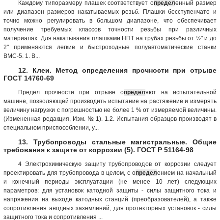
Каждому типоразмеру плашек соответствует о
предел
енный размер
или диапазон размеров накатываемых резьб. Плашки бесступенчато и
точно можно регулировать в большом диапазоне, что обеспечивает
получение требуемых классов точности резьбы при различных
материалах. Для накатывания плашками НПТ на трубах резьбы от ½" и до
2" применяются легкие и быстроходные полуавтоматические станки
ВМС-5. 1. В...
12. Клеи. Метод определения прочности при отрыве
ГОСТ 14760-69
Предел прочности при отрыве о
предел
яют на испытательной
машине, позволяющей производить испытание на растяжение и измерять
величину нагрузки с погрешностью не более 1 % от измеряемой величины.
(Измененная редакция, Изм. № 1). 1.2. Испытания образцов производят в
специальном приспособлении, у...
13. Трубопроводы стальные магистральные. Общие
требования к защите от коррозии (5). ГОСТ Р 51164-98
4 Электрохимическую защиту трубопроводов от коррозии следует
проектировать для трубопровода в целом, с о
предел
ением на начальный
и конечный периоды эксплуатации (не менее 10 лет) следующих
параметров: для установок катодной защиты - силы защитного тока и
напряжения на выходе катодных станций (преобразователей), а также
сопротивления анодных заземлений; для протекторных установок - силы
защитного тока и сопротивления ...