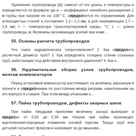
Удлинение трубопровода (∆l) зависит от его длины и температуры и
определяется по формуле где α — коэффициент линейного расширения 1
м трубы при нагреве ее на 100° С, о
предел
яется по справочникам. Для
углеродистых сталей а составляет 1,2—1,3 мм, а для нержавеющих 1,7—
1,8 мм; t — температура транспортируемой среды, °С; L — длина
трубопровода, м. Величины возникающих усилий при изме...
55. Основы расчета трубопроводов
Что такое гидравлическое сопротивление? 2. Как о
предел
ить
расчетный диаметр труб? 3. Как определить толщину стенки стальных
труб, работающих под действием внутреннего давления? 4. Как о...
56. Укрупнительная сборка узлов трубопроводов,
монтаж компенсаторов
Перед установкой компенсатор растягивают на величину, указанную в
проекте и о
предел
яемую по расстоянию между рисками, нанесенными на
его корпусе и стакане. При этом между упорными к...
57. Пайка трубопроводов, дефекты сварных швов
При пайке твердыми припоями величину зазора выбирают в
предел
ах от 0,05 до 0,38 мм. Нагрев при пайке производят
ацетиленокислородным пламенем газовой горелки. Торцы труб или
деталей посыпают флюсом и нагревают их до вишнево-...