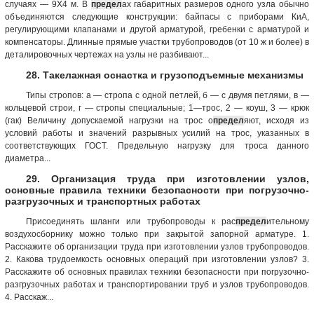
случаях — 9X4 м. В
предел
ах габаритных размеров одного узла обычно
объединяются следующие конструкции: байпасы с приборами КиА,
регулирующими клапанами и другой арматурой, гребенки с арматурой и
компенсаторы. Длинные прямые участки трубопроводов (от 10 ж и более) в
деталировочных чертежах на узлы не разбивают...
28. Такелажная оснастка и грузоподъемные механизмы
Типы стропов: а — стропа с одной петлей, б — с двумя петлями, в —
кольцевой строи, г — стропы специальные; 1—трос, 2 — коуш, 3 — крюк
(гак) Величину допускаемой нагрузки на трос о
предел
яют, исходя из
условий работы и значений разрывных усилий на трос, указанных в
соответствующих ГОСТ. Предельную нагрузку для троса данного
диаметра...
29. Организация труда при изготовлении узлов,
основные правила техники безопасности при погрузочно-
разгрузочных и транспортных работах
Присоединять шланги или трубопроводы к рас
предел
ительному
воздухосборнику можно только при закрытой запорной арматуре. 1.
Расскажите об организации труда при изготовлении узлов трубопроводов.
2. Какова трудоемкость основных операций при изготовлении узлов? 3.
Расскажите об основных правилах техники безопасности при погрузочно-
разгрузочных работах и транспортировании труб и узлов трубопроводов.
4. Расскаж...