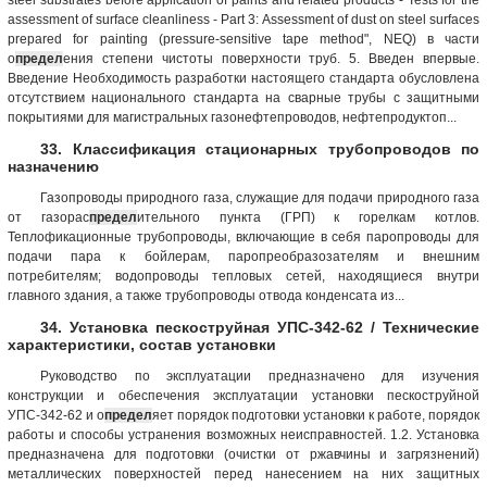
assessment of surface cleanliness - Part 3: Assessment of dust on steel surfaces
prepared for painting (pressure-sensitive tape method", NEQ) в части
о
предел
ения степени чистоты поверхности труб. 5. Введен впервые.
Введение Необходимость разработки настоящего стандарта обусловлена
отсутствием национального стандарта на сварные трубы с защитными
покрытиями для магистральных газонефтепроводов, нефтепродуктоп...
33. Классификация стационарных трубопроводов по
назначению
Газопроводы природного газа, служащие для подачи природного газа
от газорас
предел
ительного пункта (ГРП) к горелкам котлов.
Теплофикационные трубопроводы, включающие в себя паропроводы для
подачи пара к бойлерам, паропреобразозателям и внешним
потребителям; водопроводы тепловых сетей, находящиеся внутри
главного здания, а также трубопроводы отвода конденсата из...
34. Установка пескоструйная УПС-342-62 / Технические
характеристики, состав установки
Руководство по эксплуатации предназначено для изучения
конструкции и обеспечения эксплуатации установки пескоструйной
УПС-342-62 и о
предел
яет порядок подготовки установки к работе, порядок
работы и способы устранения возможных неисправностей. 1.2. Установка
предназначена для подготовки (очистки от ржавчины и загрязнений)
металлических поверхностей перед нанесением на них защитных