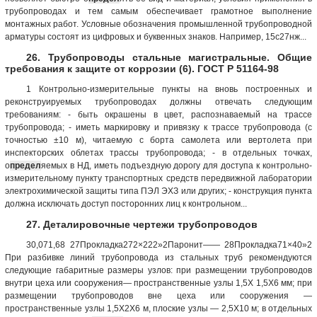
трубопроводах и тем самым обеспечивает грамотное выполнение
монтажных работ. Условные обозначения промышленной трубопроводной
арматуры состоят из цифровых и буквенных знаков. Например, 15с27нж...
26. Трубопроводы стальные магистральные. Общие
требования к защите от коррозии (6). ГОСТ Р 51164-98
1 Контрольно-измерительные пункты на вновь построенных и
реконструируемых трубопроводах должны отвечать следующим
требованиям: - быть окрашены в цвет, распознаваемый на трассе
трубопровода; - иметь маркировку и привязку к трассе трубопровода (с
точностью ±10 м), читаемую с борта самолета или вертолета при
инспекторских облетах трассы трубопровода; - в отдельных точках,
о
предел
яемых в НД, иметь подъездную дорогу для доступа к контрольно-
измерительному пункту транспортных средств передвижной лаборатории
электрохимической защиты типа ПЭЛ ЭХЗ или других; - конструкция пункта
должна исключать доступ посторонних лиц к контрольном...
27. Деталировочные чертежи трубопроводов
30,071,68 27Прокладка272×222»2Паронит—— 28Прокладка71×40»2
При разбивке линий трубопровода из стальных труб рекомендуются
следующие габаритные размеры узлов: при размещении трубопроводов
внутри цеха или сооружения— пространственные узлы 1,5Х 1,5X6 мм; при
размещении трубопроводов вне цеха или сооружения —
пространственные узлы 1,5X2X6 м, плоские узлы — 2,5X10 м; в отдельных