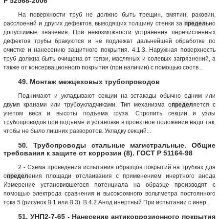
Р 52568-2006
На поверхности труб не должно быть трещин, вмятин, раковин,
расслоений и других дефектов, выводящих толщину стенки за
предел
ьно
допустимые значения. При невозможности устранения перечисленных
дефектов трубы бракуются и не подлежат дальнейшей обработке по
очистке и нанесению защитного покрытия. 4.1.3. Наружная поверхность
труб должна быть очищена от грязи, масляных и солевых загрязнений, а
также от консервационного покрытия (при наличии) с помощью соотв...
49. Монтаж межцеховых трубопроводов
Поднимают и укладывают секции на эстакады обычно одним или
двумя кранами или трубоукладчиками. Тип механизма о
предел
яется с
учетом веса и высоты подъема груза. Стропить секции и узлы
трубопроводов при подъеме и установке в проектное положение надо так,
чтобы не было лишних разворотов. Укладку секций...
50. Трубопроводы стальные магистральные. Общие
требования к защите от коррозии (8). ГОСТ Р 51164-98
2 - Схема проведения испытания образцов покрытий на трубках для
о
предел
ения площади отслаивания с применением инертного анода
Измерение установившегося потенциала на образце производят с
помощью электрода сравнения и высокоомного вольтметра постоянного
тока 5 (рисунок B.1 или В.3). В.4.2 Анод инертный При испытании с инер...
51. УНП2-7-65 - Нанесение антикоррозионного покрытия