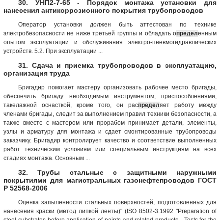
30. УНП2-7-65 - Порядок монтажа установки для
нанесения антикоррозионного покрытия трубопроводов
Оператор установки должен быть аттестован по технике
электробезопасности не ниже третьей группы и обладать о
предел
енным
опытом эксплуатации и обслуживания электро-пневмогидравлических
устройств. 5.2. При эксплуатации ...
31. Сдача и приемка трубопроводов в эксплуатацию,
организация труда
Бригадир помогает мастеру организовать рабочее место бригады,
обеспечить бригаду необходимым инструментом, приспособлениями,
такелажной оснасткой, кроме того, он рас
предел
яет работу между
членами бригады, следит за выполнением правил техники безопасности, а
также вместе с мастером или прорабом принимает детали, элементы,
узлы и арматуру для монтажа и сдает смонтированные трубопроводы
заказчику. Бригадир контролирует качество и соответствие выполненных
работ техническим условиям или специальным инструкциям на всех
стадиях монтажа. Основным ...
32. Трубы стальные с защитными наружными
покрытиями для магистральных газонефтепроводов ГОСТ
Р 52568-2006
Оценка запыленности стальных поверхностей, подготовленных для
нанесения краски (метод липкой ленты)" (ISO 8502-3:1992 "Preparation of
steel substrates before application of paints and related products - Tests for the