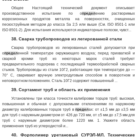
Общее Настоящий технический документ описывает
производственное испытание по о
предел
ению растворимых
коррозионных продуктов металла на поверхностях, очищенных
пескоструйным методом до класса Sa 2,5 или выше (См. ISO 8501-1 или
ISO 8501-2). Для испытания используются индикаторные полоски, чувст...
38. Сварка трубопроводов из легированной стали
Сварка трубопроводов из легированных сталей допускается при
о
предел
енной температуре окружающего воздуха; перед прихваткой и
сваркой кромки труб из некоторых марок сталей требуют
предварительного подогрева с последующей термообработкой сварных
стыков. Трубопроводы из стали 10Г2, работающие при температуре до —
70° С, сваривают вручную электродуговым способом в поворотном и
неповоротном положениях. Сталь 10Г2 содержит повышенный ...
39. Сортамент труб и область их применения
Установлены три класса точности калибровки торцов труб: высокая,
повышенная и обычная с допускаемыми отклонениями по наружному
диаметру калиброванных торцов труб в
предел
ах: от ±1,5 мм до ±3,5 мм
для труб с наружным диаметром от 426 до 720 мм, от ±5 мм до ±7,5 мм для
труб с наружным диаметром более 1220 мм. 1. Укажите область
применения труб из углеродистой и...
40. Форполимер уретановый СУРЭЛ-МЛ. Технические