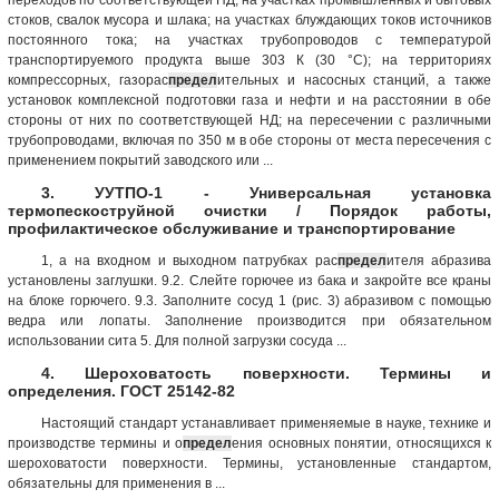
стоков, свалок мусора и шлака; на участках блуждающих токов источников
постоянного тока; на участках трубопроводов с температурой
транспортируемого продукта выше 303 К (30 °С); на территориях
компрессорных, газорас
предел
ительных и насосных станций, а также
установок комплексной подготовки газа и нефти и на расстоянии в обе
стороны от них по соответствующей НД; на пересечении с различными
трубопроводами, включая по 350 м в обе стороны от места пересечения с
применением покрытий заводского или ...
3. УУТПО-1 - Универсальная установка
термопескоструйной очистки / Порядок работы,
профилактическое обслуживание и транспортирование
1, а на входном и выходном патрубках рас
предел
ителя абразива
установлены заглушки. 9.2. Слейте горючее из бака и закройте все краны
на блоке горючего. 9.3. Заполните сосуд 1 (рис. 3) абразивом с помощью
ведра или лопаты. Заполнение производится при обязательном
использовании сита 5. Для полной загрузки сосуда ...
4. Шероховатость поверхности. Термины и
определения. ГОСТ 25142-82
Настоящий стандарт устанавливает применяемые в науке, технике и
производстве термины и о
предел
ения основных понятии, от­носящихся к
шероховатости поверхности. Термины, установленные стандартом,
обязательны для применения в ...