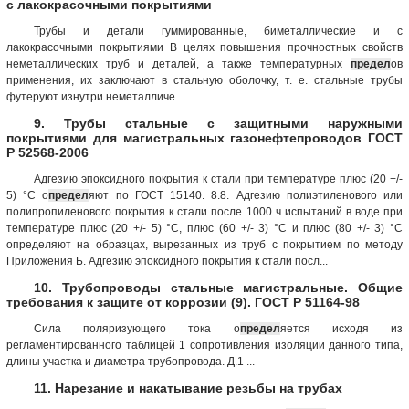
с лакокрасочными покрытиями
Трубы и детали гуммированные, биметаллические и с
лакокрасочными покрытиями В целях повышения прочностных свойств
неметаллических труб и деталей, а также температурных
предел
ов
применения, их заключают в стальную оболочку, т. е. стальные трубы
футеруют изнутри неметалличе...
9. Трубы стальные с защитными наружными
покрытиями для магистральных газонефтепроводов ГОСТ
Р 52568-2006
Адгезию эпоксидного покрытия к стали при температуре плюс (20 +/-
5) °C о
предел
яют по ГОСТ 15140. 8.8. Адгезию полиэтиленового или
полипропиленового покрытия к стали после 1000 ч испытаний в воде при
температуре плюс (20 +/- 5) °C, плюс (60 +/- 3) °C и плюс (80 +/- 3) °C
определяют на образцах, вырезанных из труб с покрытием по методу
Приложения Б. Адгезию эпоксидного покрытия к стали посл...
10. Трубопроводы стальные магистральные. Общие
требования к защите от коррозии (9). ГОСТ Р 51164-98
Сила поляризующего тока о
предел
яется исходя из
регламентированного таблицей 1 сопротивления изоляции данного типа,
длины участка и диаметра трубопровода. Д.1 ...
11. Нарезание и накатывание резьбы на трубах