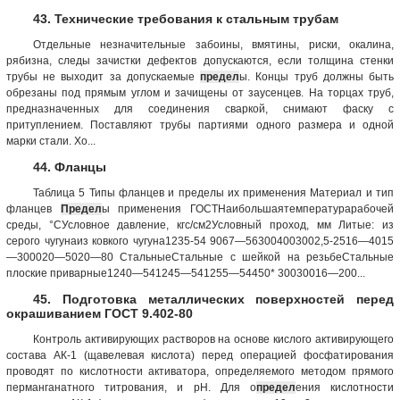
43. Технические требования к стальным трубам
Отдельные незначительные забоины, вмятины, риски, окалина,
рябизна, следы зачистки дефектов допускаются, если толщина стенки
трубы не выходит за допускаемые
предел
ы. Концы труб должны быть
обрезаны под прямым углом и зачищены от заусенцев. На торцах труб,
предназначенных для соединения сваркой, снимают фаску с
притуплением. Поставляют трубы партиями одного размера и одной
марки стали. Хо...
44. Фланцы
Таблица 5 Типы фланцев и пределы их применения Материал и тип
фланцев
Предел
ы применения ГОСТНаибольшаятемпературарабочей
среды, °СУсловное давление, кгс/см2Условный проход, мм Литые: из
серого чугунаиз ковкого чугуна1235-54 9067—563004003002,5-2516—4015
—300020—5020—80 СтальныеСтальные с шейкой на резьбеСтальные
плоские приварные1240—541245—541255—54450* 30030016—200...
45. Подготовка металлических поверхностей перед
окрашиванием ГОСТ 9.402-80
Контроль активирующих растворов на основе кислого активирующего
состава AК-1 (щавелевая кислота) перед операцией фосфатирования
проводят по кислотности активатора, определяемого методом прямого
перманганатного титрования, и рН. Для о
предел
ения кислотности