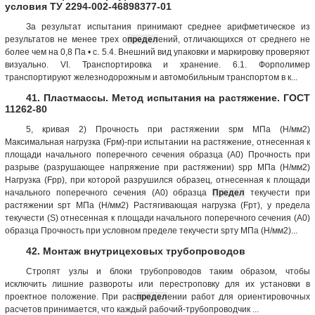
условия ТУ 2294-002-46898377-01
За результат испытания принимают среднее арифметическое из
результатов не менее трех о
предел
ений, отличающихся от среднего не
более чем на 0,8 Па • с. 5.4. Внешний вид упаковки и маркировку проверяют
визуально. VI. Транспортировка и хранение. 6.1. Форполимер
транспортируют железнодорожным и автомобильным транспортом в к...
41. Пластмассы. Метод испытания на растяжение. ГОСТ
11262-80
5, кривая 2) Прочность при растяжении sрм МПа (Н/мм2)
Максимальная нагрузка (Fрм)-при испытании на растяжение, отнесенная к
площади начального поперечного сечения образца (A0) Прочность при
разрыве (разрушающее напряжение при растяжении) sрр МПа (Н/мм2)
Нагрузка (Fpр), при которой разрушился образец, отнесенная к площади
начального поперечного сечения (A0) образца
Предел
текучести при
растяжении sрт МПа (Н/мм2) Растягивающая нагрузка (Fрт), у предела
текучести (S) отнесенная к площади начального поперечного сечения (A0)
образца Прочность при условном пределе текучести sрту МПа (Н/мм2)...
42. Монтаж внутрицеховых трубопроводов
Стропят узлы и блоки трубопроводов таким образом, чтобы
исключить лишние развороты или перестроповку для их установки в
проектное положение. При рас
предел
ении работ для ориентировочных
расчетов принимается, что каждый рабочий-трубопроводчик ...