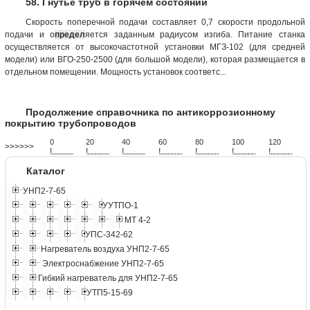
58. Гнутье труб в горячем состоянии
Скорость поперечной подачи составляет 0,7 скорости продольной
подачи и о
предел
яется заданным радиусом изгиба. Питание станка
осуществляется от высокочастотной установки МГЗ-102 (для средней
модели) или ВГО-250-2500 (для большой модели), которая размещается в
отдельном помещении. Мощность установок соответс...
Продолжение справочника по антикоррозионному
покрытию трубопроводов
0
20
40
60
80
100
120
>>>>>>
!
.
.
.
.
.
.
.
.
.
.
.
.
.
.
.
.
.
.
.
!
.
.
.
.
.
.
.
.
.
.
.
.
.
.
.
.
.
.
.
!
.
.
.
.
.
.
.
.
.
.
.
.
.
.
.
.
.
.
.
!
.
.
.
.
.
.
.
.
.
.
.
.
.
.
.
.
.
.
.
!
.
.
.
.
.
.
.
.
.
.
.
.
.
.
.
.
.
.
.
!
.
.
.
.
.
.
.
.
.
.
.
.
.
.
.
.
.
.
.
!
.
.
.
.
.
.
.
.
.
.
.
.
.
.
.
.
.
.
.
Каталог
УНП2-7-65
УУТПО-1
МТ 4-2
УПС-342-62
Нагреватель воздуха УНП2-7-65
Электроснабжение УНП2-7-65
Гибкий нагреватель для УНП2-7-65
УТП5-15-69