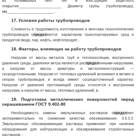
из полимерных лент Тип и конструкция защитного
покрытия____________________ Диаметр трубы (трубопровода),
мм______________________...
17. Условия работы трубопроводов
Сложность и трудоемкость изготовления и монтажа технологических
трубопроводов о
предел
яются: характером транспортируемых сред и
продуктов (вода, пар, нефть, нефтепродукт...
18. Факторы, влияющие на работу трубопроводов
Нагрузки от массы металла труб и теплоизоляции, внутреннего
давления среды, давления ветра являются рас
предел
енными нагрузками,
a нагрузки от массы арматуры и металлоконструкций —
сосредоточенными. Нагрузки от тепловых удлинений возникают в ветвях и
опорах трубопроводов и всегда имеют сосредоточенный характер.
Нагрузки от давления протекающей среды относятся к внутренним
нагрузкам, а нагрузки от массы, тепловых удлинений, в...
19. Подготовка металлических поверхностей перед
окрашиванием ГОСТ 9.402-80
Необходимость замены эмульсионных растворов о
предел
яют
экспериментально по снижению качества обезжиривания. 3.8.3.3.
Эмульсионные обезжиривающие растворы применяют при наличии
оборудования для нейтрализации и обезвреживания отработанных
растворов....