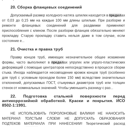
20. Сборка фланцевых соединений
Допускаемый размер холодного натяга шпилек находится в
предел
ах
от 0,03 до 0,15 мм на каждые 100 мм длины шпильки. При разборке и
ремонте фланцевых соединений для раздвижки применяют
приспособления с клином. После разборки фланцев обязательно меняют
прокладку. Старую прокладку ставить нельзя даже в том случае, если
состояние е...
21. Очистка и правка труб
Правку концов труб, имеющих незначительное общее искажение
формы, часто выполняют в
предел
ах упругих или упруго-пластических
деформаций с помощью центраторов непосредственно в процессе сборки
стыка. Иногда наблюдается несовпадение кромок концов труб (особенно
для труб с условным проходом более 150 мм) вследствие значительных
отклонений, допускаемых ГОСТ, стыкуемых диаметров труб или толщин
стенок от номинальных значений. Чтобы уменьшить разницу с раз...
22. Подготовка стальной поверхности перед
антикоррозийной обработкой. Краски и покрытия. ИСО
8502-1:1991.
НЕ ИСПОЛЬЗОВАТЬ ПОРОЛОНОВЫЕ ВАЛИКИ! НЕ НАНОСИТЬ
МАТЕРИАЛ ТОЛСТЫМ СЛОЕМ! НЕ ДОПУСКАТЬ ОБРАЗОВАНИЯ
ПОДТЕКОВ МАТЕРИАЛА ПРИ НАНЕСЕНИИ! Теоретический расход