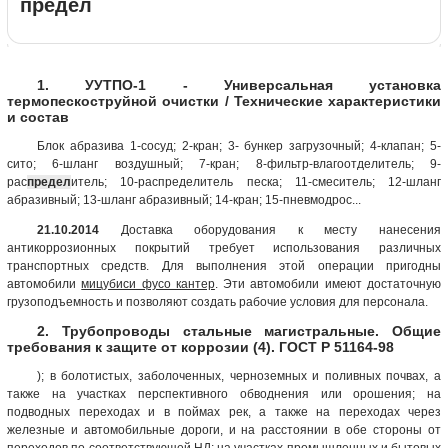
предел
1. УУТПО-1 - Универсальная установка
термопескоструйной очистки / Технические характеристики
и состав
Блок абразива 1-сосуд; 2-кран; 3- бункер загрузочный; 4-клапан; 5-
сито; 6-шланг воздушный; 7-кран; 8-фильтр-влагоотделитель; 9-
рас
предел
итель; 10-распределитель песка; 11-смеситель; 12-шланг
абразивный; 13-шланг абразивный; 14-кран; 15-пневмодрос...
21.10.2014
Доставка оборудования к месту нанесения
антикоррозионных покрытий требует использования различных
транспортных средств. Для выполнения этой операции пригодны
автомобили
мицубиси фусо кантер
. Эти автомобили имеют достаточную
грузоподъемность и позволяют создать рабочие условия для персонала.
2. Трубопроводы стальные магистральные. Общие
требования к защите от коррозии (4). ГОСТ Р 51164-98
); в болотистых, заболоченных, черноземных и поливных почвах, а
также на участках перспективного обводнения или орошения; на
подводных переходах и в поймах рек, а также на переходах через
железные и автомобильные дороги, и на расстоянии в обе стороны от
переходов по соответствующей НД; на участках промышленных и бытовых