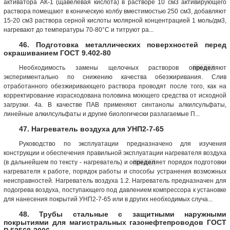
активатора АК-1 (щавелевая кислота) в растворе 10 см3 активирующего
раствора помещают в коническую колбу вместимостью 250 см3, добавляют
15-20 см3 раствора серной кислоты молярной концентрацией 1 моль/дм3,
нагревают до температуры 70-80°С и титруют ра...
46. Подготовка металлических поверхностей перед
окрашиванием ГОСТ 9.402-80
Необходимость замены щелочных растворов о
предел
яют
экспериментально по снижению качества обезжиривания. Слив
отработанного обезжиривающего раствора проводят после того, как на
корректирование израсходована половина моющего средства от исходной
загрузки. 4а. В качестве ПАВ применяют синтанолы алкилсульфаты,
линейные алкилсульфаты и другие биологически разлагаемые П...
47. Нагреватель воздуха для УНП2-7-65
Руководство по эксплуатации предназначено для изучения
конструкции и обеспечения правильной эксплуатации нагревателя воздуха
(в дальнейшем по тексту - нагреватель) и о
предел
яет порядок подготовки
нагревателя к работе, порядок работы и способы устранения возможных
неисправностей. Нагреватель воздуха 1.2. Нагреватель предназначен для
подогрева воздуха, поступающего под давлением компрессора к установке
для нанесения покрытий УНП2-7-65 или в других необходимых случа...
48. Трубы стальные с защитными наружными
покрытиями для магистральных газонефтепроводов ГОСТ