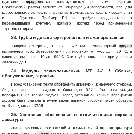
грунтовки о
предел
яется конструктивным решением покрытия.
Практический расход зависит от конфигурации поверхности, площади
коррозионных участков, количества монтажных узлов, сварных соединений
и т.п. Грунтовка Праймер ПН не требует предварительного
перемешивания Грунтовку Праймер Протект перед применением
тщательно перемеш...
23. Трубы и детали футерованные и эмалированные
Толщина футерующего слоя 1—4,5 мм. Температурный
предел
применения труб, футерованных полиэтиленом, от —30 до + 70° С, а
винипластом — от —10 до +80° С. Эти трубы применяют при условном
давлении до 1...
24. Модуль технологический МТ 4-2 / Сборка,
обслуживание, гарантии
Перед установкой тента о
предел
ить лицевую и изнаночную стороны.
Лицевая сторона – гладкая и блестящая. 6.12.1. Установка секции
перекрытия на каркас модуля. Перед установкой секция перекрытия
должна быть скатана в рулон вдоль длинной стороны таким образом,
чтобы надпись «ШКВАЛ...
25. Условные обозначения и отличительная окраска
арматуры
Знание условных обозначений и отличительной окраски арматуры
позволяет быстро о
предел
ять ее вид и материал, условия применения в