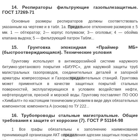
14. Респираторы фильтрующие газопылезащитные.
ГОСТ 17269-71
Основные размеры респираторов должны соответствовать
указанным на чертеже и в табл. 1а.
Предел
ьнoe отклонение размеров ± 5
мм. 1 — обтюратор; 2— корпус полумаски; 3— оголовье; 4 — обойма
клапана выдоха; 5 — фильтрующий патрон Tабли...
15. Грунтовка эпоксидная «Праймер МБ»
(быстроотверждающаяся). Технические условия
Грунтовку используют в антикоррозийной системе наружного
битумно-уретанового покрытия «БИУРС», для наружной защиты труб
магистральных газопроводов, соединительных деталей и запорной
арматуры компрессорных и Газорас
предел
ительных станций. Грунтовка
может применяться в качестве защитных покрытий стальных
поверхностей, эксплуатирующихся в условиях воздействия нефти,
нефтепродуктов, пресной и морской воды. Грунтовку поставляет ПО ООО
«ХимБалт» по настоящим техническим условиям в виде двух обязательных
компонентов: компонента А (основа) по ТУ 222...
16. Трубопроводы стальные магистральные. Общие
требования к защите от коррозии (7). ГОСТ Р 51164-98
1 Все графы обязательны к заполнению наименование
принимающей организации АКТ о
предел
ения адгезии защитных покрытий