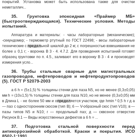
покрытий. Установка может быть использована также для очистки
неметаллич...
35. Грунтовка эпоксидная «Праймер МБ»
(быстроотверждающаяся). Технические условия. Методы
испытаний.
Аппаратура и материалы: - часы лабораторные (механические);
-секундомер; - термометр ртутный по ГОСТ 22498; - весы лабораторные
технические с
предел
ьной шкалой до 2 кг, с погрешностью взвешивания не
более ± 0,1 г; - воронка В 3 - 4. 4.7.2. Для проведения испытаний готовят
образец грунтовки по п. 4.5., заливают его в воронку В 3 - 4 и производят
измерения усло...
36. Трубы стальные сварные для магистральных
газопроводов, нефтепроводов и нефтепродуктопроводов
(5). ГОСТ Р 52079-2003
а б h = (5±1,5) % толщины стенки для паза N5, но не менее (0,3±0,05)
мм h = (10±1,5) % толщины стенки для паза N10, но не менее (0,3±0,05) мм
в Длина L - не более 50 мм и о
предел
яется участком, где hmin ³ 0,5 h г д а
— паз с односторонним скосом (тип В); б — V-образный скос (тип V10); в —
пазы типов N5 и N10; г — продольный паз; д — сквозное отверстие
Рисунок В.1 — Виды искусственных дефектов а б h = ...
37. Подготовка стальной поверхности перед
антикоррозийной обработкой. Краски и покрытия. ИСО
8502-1:1991.