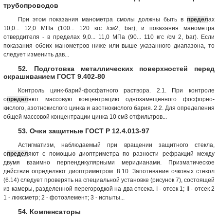
трубопроводов
При этом показания манометра смолы должны быть в
предел
ах
10,0... 12,0 МПа (100... 120 кгс /см2, bar), и показания манометра
отвердителя - в пределах 9,0... 11,0 МПа (90... 110 кгс /см 2, bar). Если
показания обоих манометров ниже или выше указанного диапазона, то
следует изменить дав...
52. Подготовка металлических поверхностей перед
окрашиванием ГОСТ 9.402-80
Контроль цинк-барий-фосфатного раствора. 2.1. При контроле
о
предел
яют массовую концентрацию однозамещенного фосфорно-
кислого, азотнокислого цинка и азотнокислого бария. 2.2. Для определения
общей массовой концентрации цинка 10 см3 отфильтров...
53. Очки защитные ГОСТ Р 12.4.013-97
Астигматизм, наблюдаемый при вращении защитного стекла,
о
предел
яют с помощью диоптриметра по разности рефракций между
двумя взаимно перпендикулярными меридианами. Призматическое
действие определяют диоптриметром. 8.10. Запотевание очковых стекол
(6.14) следует проверять на специальной установке (рисунок 7), состоящей
из камеры, разделенной перегородкой на два отсека. I - отсек 1; II - отсек 2
1 - люксметр; 2 - фотоэлемент; 3 - испыты...
54. Компенсаторы