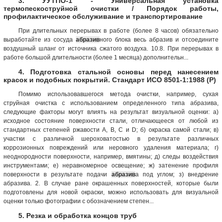
3. УУТПО-1 - Универсальная установка
термопескоструйной очистки / Порядок работы,
профилактическое обслуживание и транспортирование
При длительных перерывах в работе (более 8 часов) обязательно
выработайте из сосуда
абразив
ного блока весь абразив и отсоедините
воздушный шланг от источника сжатого воздуха. 10.8. При перерывах в
работе большой длительности (более 1 месяца) дополнительн...
4. Подготовка стальной основы перед нанесением
красок и подобных покрытий. Стандарт ИСО 8501-1:1988 (Р)
Помимо использовавшегося метода очистки, например, сухая
струйная очистка с использованием определенного типа абразива,
следующие факторы могут влиять на результат визуальной оценки: а)
исходное состояние поверхности стали, отличающееся от любой из
стандартных степеней ржавости А, В, С и D; б) окраска самой стали; в)
участки с различной шероховатостью в результате различных
коррозионных повреждений или неровного удаления материала; г)
неоднородности поверхности, например, вмятины; д) следы воздействия
инструментами; е) неравномерное освещение; ж) затенение профиля
поверхности в результате подачи
абразив
а под углом; з) внедрение
абразива. 2. В случае ране окрашенных поверхностей, которые были
подготовлены для новой окраски, можно использовать для визуальной
оценки только фотографии с обозначением степен...
5. Резка и обработка концов труб