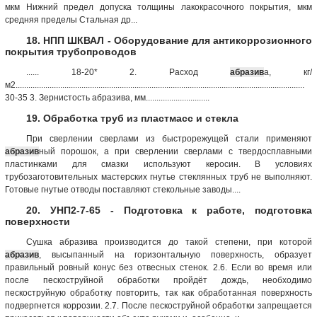
мкм Нижний предел допуска толщины лакокрасочного покрытия, мкм
средняя пределы Стальная др...
18. НПП ШКВАЛ - Оборудование для антикоррозионного
покрытия трубопроводов
...... 18-20* 2. Расход
абразив
а, кг/
м2........................................................................................................................................
30-35 3. Зернистость абразива, мм..............................
19. Обработка труб из пластмасс и стекла
При сверлении сверлами из быстрорежущей стали применяют
абразив
ный порошок, а при сверлении сверлами с твердосплавными
пластинками для смазки используют керосин. В условиях
трубозаготовительных мастерских гнутье стеклянных труб не выполняют.
Готовые гнутые отводы поставляют стекольные заводы....
20. УНП2-7-65 - Подготовка к работе, подготовка
поверхности
Сушка абразива производится до такой степени, при которой
абразив
, высыпанный на горизонтальную поверхность, образует
правильный ровный конус без отвесных стенок. 2.6. Если во время или
после пескоструйной обработки пройдёт дождь, необходимо
пескоструйную обработку повторить, так как обработанная поверхность
подвергнется коррозии. 2.7. После пескоструйной обработки запрещается