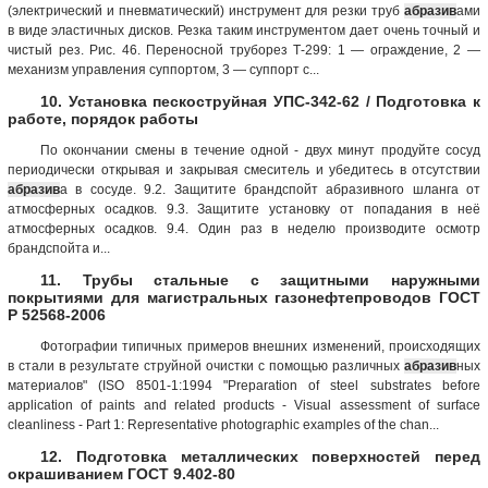
(электрический и пневматический) инструмент для резки труб
абразив
ами
в виде эластичных дисков. Резка таким инструментом дает очень точный и
чистый рез. Рис. 46. Переносной труборез Т-299: 1 — ограждение, 2 —
механизм управления суппортом, 3 — суппорт с...
10. Установка пескоструйная УПС-342-62 / Подготовка к
работе, порядок работы
По окончании смены в течение одной - двух минут продуйте сосуд
периодически открывая и закрывая смеситель и убедитесь в отсутствии
абразив
а в сосуде. 9.2. Защитите брандспойт абразивного шланга от
атмосферных осадков. 9.3. Защитите установку от попадания в неё
атмосферных осадков. 9.4. Один раз в неделю производите осмотр
брандспойта и...
11. Трубы стальные с защитными наружными
покрытиями для магистральных газонефтепроводов ГОСТ
Р 52568-2006
Фотографии типичных примеров внешних изменений, происходящих
в стали в результате струйной очистки с помощью различных
абразив
ных
материалов" (ISO 8501-1:1994 "Preparation of steel substrates before
application of paints and related products - Visual assessment of surface
cleanliness - Part 1: Representative photographic examples of the chan...
12. Подготовка металлических поверхностей перед
окрашиванием ГОСТ 9.402-80