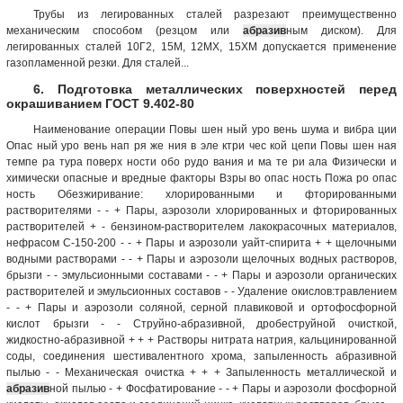
Трубы из легированных сталей разрезают преимущественно
механическим способом (резцом или
абразив
ным диском). Для
легированных сталей 10Г2, 15М, 12МХ, 15ХМ допускается применение
газопламенной резки. Для сталей...
6. Подготовка металлических поверхностей перед
окрашиванием ГОСТ 9.402-80
Наименование операции Повы шен ный уро вень шума и вибра ции
Опас ный уро вень нап ря же ния в эле ктри чес кой цепи Повы шен ная
темпе ра тура поверх ности обо рудо вания и ма те ри ала Физически и
химически опасные и вредные факторы Взры во опас ность Пожа ро опас
ность Обезжиривание: хлорированными и фторированными
растворителями - - + Пары, аэрозоли хлорированных и фторированных
растворителей + - бензином-растворителем лакокрасочных материалов,
нефрасом С-150-200 - - + Пары и аэрозоли уайт-спирита + + щелочными
водными растворами - - + Пары и аэрозоли щелочных водных растворов,
брызги - - эмульсионными составами - - + Пары и аэрозоли органических
растворителей и эмульсионных составов - - Удаление окислов:травлением
- - + Пары и аэрозоли соляной, серной плавиковой и ортофосфорной
кислот брызги - - Струйно-абразивной, дробеструйной очисткой,
жидкостно-абразивной + + + Растворы нитрата натрия, кальцинированной
соды, соединения шестивалентного хрома, запыленность абразивной
пылью - - Механическая очистка + + + Запыленность металлической и
абразив
ной пылью - + Фосфатирование - - + Пары и аэрозоли фосфорной