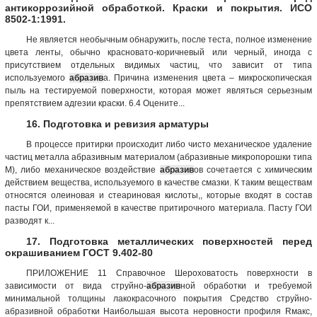
антикоррозийной обработкой. Краски и покрытия. ИСО
8502-1:1991.
Не является необычным обнаружить, после теста, полное изменение
цвета ленты, обычно красновато-коричневый или черный, иногда с
присутствием отдельных видимых частиц, что зависит от типа
используемого
абразив
а. Причина изменения цвета – микроскопическая
пыль на тестируемой поверхности, которая может являться серьезным
препятствием адгезии краски. 6.4 Оцените...
16. Подготовка и ревизия арматуры
В процессе притирки происходит либо чисто механическое удаление
частиц металла абразивным материалом (абразивные микропорошки типа
М), либо механическое воздействие
абразив
ов сочетается с химическим
действием вещества, используемого в качестве смазки. К таким веществам
относятся олеиновая и стеариновая кислоты,, которые входят в состав
пасты ГОИ, применяемой в качестве притирочного материала. Пасту ГОИ
разводят к...
17. Подготовка металлических поверхностей перед
окрашиванием ГОСТ 9.402-80
ПРИЛОЖЕНИЕ 11 Справочное Шероховатость поверхности в
зависимости от вида струйно-
абразив
ной обработки и требуемой
минимальной толщины лакокрасочного покрытия Средство струйно-
абразивной обработки Наибольшая высота неровности профиля Rмакс,