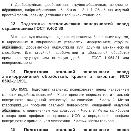
) Дробеструйная, дробеметная, струйно-абразивная, жидкостно-
абразив
ная, вибро-абразивная обработка 1 2 1 1 Обработка изделий
простой формы, преимущественно с толщиной стенок бол...
13. Подготовка металлических поверхностей перед
окрашиванием ГОСТ 9.402-80
Механическую очистку проводят шлифованием абразивными кругами,
в барабанных и вибрационных установках; кварцеванием; струйно-
абразив
ной, дробеметной обработками или другими механическими
способами. Для струйной, дробеметной и абразивной обработок
применяют чугунную или стальную дробь по ГОСТ 11964-81 или
шлифовальные м...
14. Подготовка стальной поверхности перед
антикоррозийной обработкой. Краски и покрытия. ИСО
8502-1:1991.
ISO 8503, Подготовка стальных поверхностей перед нанесением
красок и подобных покрытий – Характеристики шероховатости стальной
поверхности, очищенной пескоструйным способом - Часть 2: Метод
классификации профиля стальной поверхности, очищенной обдувкой
абразив
ом, с применением компараторов. - Часть 3: Метод калибровки
компараторов профиля поверхности ИСО и определение профиля
поверхности с применением микроскопа. - Часть 4: Метод калибро...
15. Подготовка стальной поверхности перед