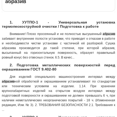
абразив
1. УУТПО-1 - Универсальная установка
термопескоструйной очистки / Подготовка к работе
Внимание! Плохо просеянный и не полностью высушенный
абразив
забивает внутренние полости установки, что приводит к отказам в работе
и необходимости чистки установки с частичной её разборкой. Сушка
абразива производится до такой степени, при которой абразив,
высыпанный на горизонтальную поверхность, образует правильный
ровный конус без отвесных стенок. 6.5. В качес...
2. Подготовка металлических поверхностей перед
окрашиванием ГОСТ 9.402-80
Для изделий специального машиностроения интервал между
абразив
ной обработкой и окрашиванием устанавливают по стандартам
или техническим условиям на изделие. 1.14. При хранении
крупногабаритных изделий на открытом воздухе интервал между
подготовкой поверхности и окрашиванием не должен превышать 6 ч, при
наличии неметаллических неорганических покрытий - 18 ч. (Измененная
редакция, Изм. № 3). 2. ТРЕБОВАНИЯ БЕЗОПАСНОСТИ 2.1. Требования к
...