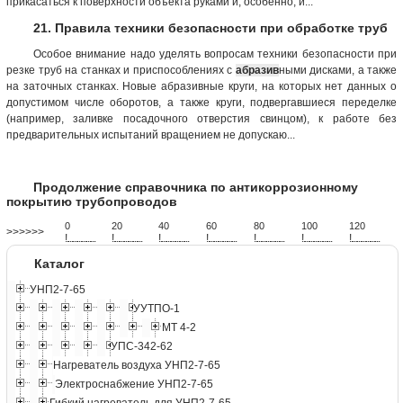
прикасаться к поверхности объекта руками и, особенно, и...
21. Правила техники безопасности при обработке труб
Особое внимание надо уделять вопросам техники безопасности при
резке труб на станках и приспособлениях с
абразив
ными дисками, а также
на заточных станках. Новые абразивные круги, на которых нет данных о
допустимом числе оборотов, а также круги, подвергавшиеся переделке
(например, заливке посадочного отверстия свинцом), к работе без
предварительных испытаний вращением не допускаю...
Продолжение справочника по антикоррозионному
покрытию трубопроводов
0
20
40
60
80
100
120
>>>>>>
!
.
.
.
.
.
.
.
.
.
.
.
.
.
.
.
.
.
.
.
!
.
.
.
.
.
.
.
.
.
.
.
.
.
.
.
.
.
.
.
!
.
.
.
.
.
.
.
.
.
.
.
.
.
.
.
.
.
.
.
!
.
.
.
.
.
.
.
.
.
.
.
.
.
.
.
.
.
.
.
!
.
.
.
.
.
.
.
.
.
.
.
.
.
.
.
.
.
.
.
!
.
.
.
.
.
.
.
.
.
.
.
.
.
.
.
.
.
.
.
!
.
.
.
.
.
.
.
.
.
.
.
.
.
.
.
.
.
.
.
Каталог
УНП2-7-65
УУТПО-1
МТ 4-2
УПС-342-62
Нагреватель воздуха УНП2-7-65
Электроснабжение УНП2-7-65