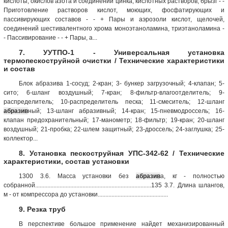
кислоты, окислов азота и соединений цинка, кислотных растворов, брызг - -
Приготовление растворов кислот, моющих, фосфатирующих и
пассивирующих составов - - + Пары и аэрозоли кислот, щелочей,
соединений шестивалентного хрома моноэтаноламина, триэтаноламина -
- Пассивирование - - + Пары, а...
7. УУТПО-1 - Универсальная установка
термопескоструйной очистки / Технические характеристики
и состав
Блок абразива 1-сосуд; 2-кран; 3- бункер загрузочный; 4-клапан; 5-
сито; 6-шланг воздушный; 7-кран; 8-фильтр-влагоотделитель; 9-
распределитель; 10-распределитель песка; 11-смеситель; 12-шланг
абразив
ный; 13-шланг абразивный; 14-кран; 15-пневмодроссель; 16-
клапан предохранительный; 17-манометр; 18-фильтр; 19-кран; 20-шланг
воздушный; 21-пробка; 22-шлем защитный; 23-дроссель; 24-заглушка; 25-
коллектор...
8. Установка пескоструйная УПС-342-62 / Технические
характеристики, состав установки
1300 3.6. Масса установки без
абразив
а, кг - полностью
собранной............................................................................135 3.7. Длина шлангов,
м - от компрессора до установки..............................................
9. Резка труб
В перспективе большое применение найдет механизированный