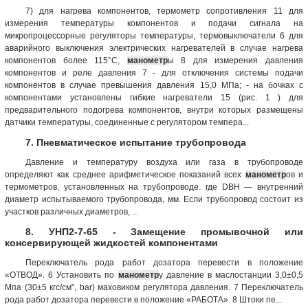
7) для нагрева компонентов, термометр сопротивления 11 для
измерения температуры компонентов и подачи сигнала на
микропроцессорные регуляторы температуры, термовыключатели 6 для
аварийного выключения электрических нагревателей в случае нагрева
компонентов более 115°С,
манометр
ы 8 для измерения давления
компонентов и реле давления 7 - для отключения системы подачи
компонентов в случае превышения давления 15,0 МПа; - на бочках с
компонентами установлены гибкие нагреватели 15 (рис. 1 ) для
предварительного подогрева компонентов, внутри которых размещены
датчики температуры, соединенные с регулятором темпера...
7. Пневматическое испытание трубопровода
Давление и температуру воздуха или газа в трубопроводе
определяют как среднее арифметическое показаний всех
манометр
ов и
термометров, установленных на трубопроводе. где DBH — внутренний
диаметр испытываемого трубопровода, мм. Если трубопровод состоит из
участков различных диаметров, ...
8. УНП2-7-65 - Замещение промывочной или
консервирующей жидкостей компонентами
Переключатель рода работ дозатора перевести в положение
«ОТВОД». 6 Установить по
манометр
у давление в маслостанции 3,0±0,5
Мпа (30±5 кгс/см", bar) маховиком регулятора давления. 7 Переключатель
рода работ дозатора перевести в положение «РАБОТА». 8 Штоки пе...