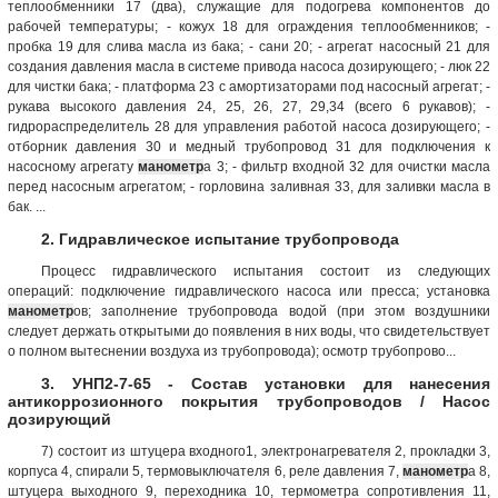
теплообменники 17 (два), служащие для подогрева компонентов до
рабочей температуры; - кожух 18 для ограждения теплообменников; -
пробка 19 для слива масла из бака; - сани 20; - агрегат насосный 21 для
создания давления масла в системе привода насоса дозирующего; - люк 22
для чистки бака; - платформа 23 с амортизаторами под насосный агрегат; -
рукава высокого давления 24, 25, 26, 27, 29,34 (всего 6 рукавов); -
гидрораспределитель 28 для управления работой насоса дозирующего; -
отборник давления 30 и медный трубопровод 31 для подключения к
насосному агрегату
манометр
а 3; - фильтр входной 32 для очистки масла
перед насосным агрегатом; - горловина заливная 33, для заливки масла в
бак. ...
2. Гидравлическое испытание трубопровода
Процесс гидравлического испытания состоит из следующих
операций: подключение гидравлического насоса или пресса; установка
манометр
ов; заполнение трубопровода водой (при этом воздушники
следует держать открытыми до появления в них воды, что свидетельствует
о полном вытеснении воздуха из трубопровода); осмотр трубопрово...
3. УНП2-7-65 - Состав установки для нанесения
антикоррозионного покрытия трубопроводов / Насос
дозирующий
7) состоит из штуцера входного1, электронагревателя 2, прокладки 3,
корпуса 4, спирали 5, термовыключателя 6, реле давления 7,
манометр
а 8,
штуцера выходного 9, переходника 10, термометра сопротивления 11,