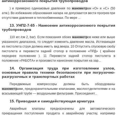
антикоррозионного покрытия трубопроводов
) и примерно одинаковые давления по
манометр
ам «О» и «С» (50
атм.). Во избежание образования нагара не допускается вести прогрев при
отсутствии давления в теплообменниках. По мере ...
13. УНП2-7-65 - Нанесение антикоррозионного покрытия
трубопроводов
110 кгс /см 2, bar). Если показания обоих
манометр
ов ниже или выше
указанного диапазона, то следует изменить давление масла. Истекающая
из пистолета струя должна иметъ вид веера. 10 Отпустить спусковую скобу
пистолета и перевести задний стопор в положение «ПРД» ( крайнее
переднее положение ). 11 Перевести задний стопор пистолета в
положение «РАБОТА» и произвести нанесение покрытия на зар...
14. Организация труда при изготовлении узлов,
основные правила техники безопасности при погрузочно-
разгрузочных и транспортных работах
Передвижные компрессоры должны быть оборудованы
манометр
ами, предохранительными клапанами, маслоотделителями и на
всасывающей трубе — воздушными фильтрами. Присоединят...
15. Приводная и самодействующая арматура
Аварийные клапаны предназначены для автоматического
прекращения поступления продукта к аварийному участку, например