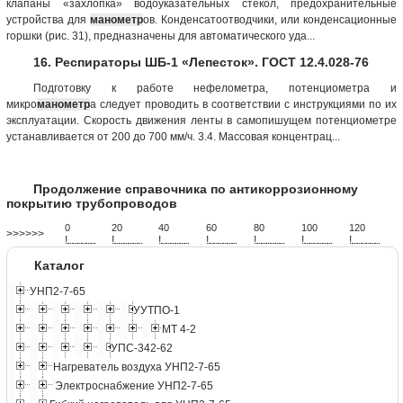
клапаны «захлопка» водоуказательных стекол, предохранительные
устройства для
манометр
ов. Конденсатоотводчики, или конденсационные
горшки (рис. 31), предназначены для автоматического уда...
16. Респираторы ШБ-1 «Лепесток». ГОСТ 12.4.028-76
Подготовку к работе нефелометра, потенциометра и
микро
манометр
а следует проводить в соответ­ствии с инструкциями по их
эксплуатации. Скорость движения ленты в самопишущем потенциометре
устанавливается от 200 до 700 мм/ч. 3.4. Массовая концентрац...
Продолжение справочника по антикоррозионному
покрытию трубопроводов
0
20
40
60
80
100
120
>>>>>>
!
.
.
.
.
.
.
.
.
.
.
.
.
.
.
.
.
.
.
.
!
.
.
.
.
.
.
.
.
.
.
.
.
.
.
.
.
.
.
.
!
.
.
.
.
.
.
.
.
.
.
.
.
.
.
.
.
.
.
.
!
.
.
.
.
.
.
.
.
.
.
.
.
.
.
.
.
.
.
.
!
.
.
.
.
.
.
.
.
.
.
.
.
.
.
.
.
.
.
.
!
.
.
.
.
.
.
.
.
.
.
.
.
.
.
.
.
.
.
.
!
.
.
.
.
.
.
.
.
.
.
.
.
.
.
.
.
.
.
.
Каталог
УНП2-7-65
УУТПО-1
МТ 4-2
УПС-342-62
Нагреватель воздуха УНП2-7-65
Электроснабжение УНП2-7-65