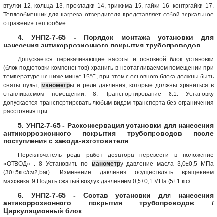
втулки 12, кольца 13, прокладки 14, прижима 15, гайки 16, контргайки 17.
Теплообменник для нагрева отвердителя представляет собой зеркальное
отражение теплообме...
4. УНП2-7-65 - Порядок монтажа установки для
нанесения антикоррозионного покрытия трубопроводов
Допускается перекачивающие насосы и основной блок установки
(блок подготовки компонентов) хранить в неотапливаемом помещении при
температуре не ниже минус 15°С, при этом с основного блока должны быть
сняты пульт,
манометр
ы и реле давления, которые должны храниться в
отапливаемом помещении. 8. Транспортирование 8.1. Установку
допускается транспортировать любым видом транспорта без ограничения
расстояния при...
5. УНП2-7-65 - Расконсервация установки для нанесения
антикоррозионного покрытия трубопроводов после
поступления с завода-изготовителя
Переключатель рода работ дозатора перевести в положение
«ОТВОД» . 8 Установить по
манометр
у давление масла 3,0±0,5 МПа
(30±5кгс/см2,bar). Изменение давления осуществлять вращением
маховика. 9 Подать сжатый воздух давлением 0,5±0,1 МПа (5±1 кгс/...
6. УНП2-7-65 - Состав установки для нанесения
антикоррозионного покрытия трубопроводов /
Циркуляционный блок