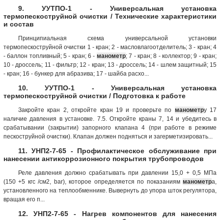
9. УУТПО-1 - Универсальная установка
термопескоструйной очистки / Технические характеристики
и состав
Принципиальная схема универсальной установки
термопескоструйной очистки 1 - кран; 2 - масловлагоотделитель; 3 - кран; 4
- баллон топливный; 5 - кран; 6 -
манометр
; 7 - кран; 8 - коллектор; 9 - кран;
10 - дроссель; 11 - фильтр; 12 - кран; 13 - дроссель; 14 - шлем защитный; 15
- кран; 16 - бункер для абразива; 17 - шайба расхо...
10. УУТПО-1 - Универсальная установка
термопескоструйной очистки / Подготовка к работе
Закройте кран 2, откройте кран 19 и проверьте по
манометр
у 17
наличие давления в установке. 7.5. Откройте краны 7, 14 и убедитесь в
срабатывании (закрытии) запорного клапана 4 (при работе в режиме
пескоструйной очистки). Клапан должен подняться и загерметизировать...
11. УНП2-7-65 - Профилактическое обслуживание при
нанесении антикоррозионного покрытия трубопроводов
Реле давления должно срабатывать при давлении 15,0 + 0,5 МПа
(150 +5 кгс /см2, bar), которое определяется по показаниям
манометр
а,
установленного на теплообменнике. Вывернуть до упора шток регулятора,
вращая его п...
12. УНП2-7-65 - Нагрев компонентов для нанесения