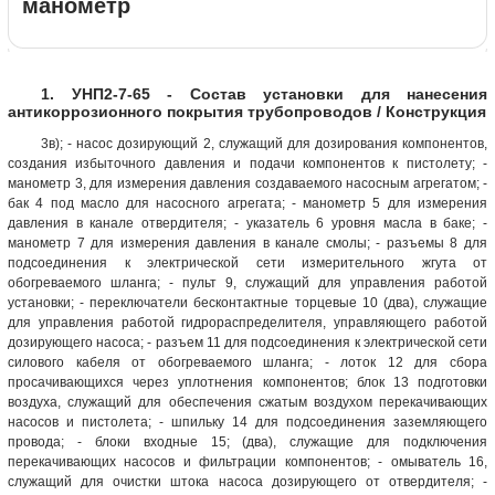
манометр
1. УНП2-7-65 - Состав установки для нанесения
антикоррозионного покрытия трубопроводов / Конструкция
3в); - насос дозирующий 2, служащий для дозирования компонентов,
создания избыточного давления и подачи компонентов к пистолету; -
манометр 3, для измерения давления создаваемого насосным агрегатом; -
бак 4 под масло для насосного агрегата; - манометр 5 для измерения
давления в канале отвердителя; - указатель 6 уровня масла в баке; -
манометр 7 для измерения давления в канале смолы; - разъемы 8 для
подсоединения к электрической сети измерительного жгута от
обогреваемого шланга; - пульт 9, служащий для управления работой
установки; - переключатели бесконтактные торцевые 10 (два), служащие
для управления работой гидрораспределителя, управляющего работой
дозирующего насоса; - разъем 11 для подсоединения к электрической сети
силового кабеля от обогреваемого шланга; - лоток 12 для сбора
просачивающихся через уплотнения компонентов; блок 13 подготовки
воздуха, служащий для обеспечения сжатым воздухом перекачивающих
насосов и пистолета; - шпильку 14 для подсоединения заземляющего
провода; - блоки входные 15; (два), служащие для подключения
перекачивающих насосов и фильтрации компонентов; - омыватель 16,
служащий для очистки штока насоса дозирующего от отвердителя; -