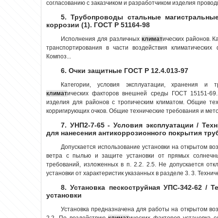
согласованию с заказчиком и разработчиком изделия проводи
5. Трубопроводы стальные магистральные
коррозии (1). ГОСТ Р 51164-98
Исполнения для различных
климат
ических районов. К
транспортирования в части воздействия климатических
Композ...
6. Очки защитные ГОСТ Р 12.4.013-97
Категории, условия эксплуатации, хранения и т
климат
ических факторов внешней среды ГОСТ 15151-69
изделия для районов с тропическим климатом. Общие те
корригирующих очков. Общие технические требования и метод
7. УНП2-7-65 - Условия эксплуатации / Тех
для нанесения антикоррозионного покрытия тр
Допускается использование установки на открытом во
ветра с пылью и защите установки от прямых солнечн
требований, изложенных в п. 2.2. 2.5. Не допускается от
установки от характеристик указанных в разделе 3. 3. Техниче
8. Установка пескоструйная УПС-342-62 / Т
установки
Установка предназначена для работы на открытом воз
2.2. По воздействию
климат
ических факторов установка с