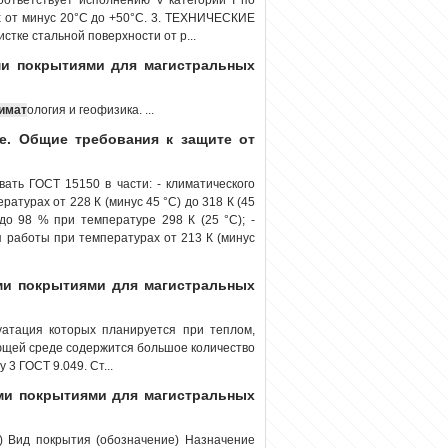
х от минус 20°С до +50°С. 3. ТЕХНИЧЕСКИЕ
тке стальной поверхности от р...
и покрытиями для магистральных
имат
ология и геофизика. ...
е. Общие требования к защите от
ать ГОСТ 15150 в части: - климатического
атурах от 228 К (минус 45 °С) до 318 К (45
до 98 % при температуре 298 К (25 °С); -
я работы при температурах от 213 К (минус
ми покрытиями для магистральных
уатация которых планируется при теплом,
ающей среде содержится большое количество
3 ГОСТ 9.049. Ст...
ми покрытиями для магистральных
) Вид покрытия (обозначение) Назначение