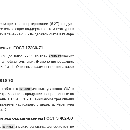
иям при транспортировании (6.27) следует
обеспечивающих поддержание температуры в
 в течение 4 ч; - выдержкой очков в камере
тные. ГОСТ 17269-71
0 °С до плюс 55 °С во всех
климат
ических
тся обязательными. (Изменения редакция,
 1а. 1. Основные размеры респираторов
..
010-93
я работы в
климат
ических условиях УХЛ в
е требования к продукции, направленные на
ы в 1.3.4, 1.3.5. 1 Технические требования
ованиями настоящего стандарта. Рецептура
жей...
перед окрашиванием ГОСТ 9.402-80
ых
климат
ических условиях, допускается по