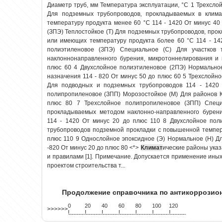
Диаметр труб, мм Температура эксплуатации, °С 1 Трехсло
Для подземных трубопроводов, прокладываемых в климати
температуру продукта менее 60 °С 114 - 1420 От минус 40
(ЗПЭ) Теплостойкое (Т) Для подземных трубопроводов, прок
или имеющих температуру продукта более 60 °С 114 - 14
полиэтиленовое (ЗПЭ) Специальное (С) Для участков 
наклоннонаправленного бурения, микротоннелирования и 
плюс 60 4 Двухслойное полиэтиленовое (2ПЭ) Нормальное
назначения 114 - 820 От минус 50 до плюс 60 5 Трехслойн
Для подводных и подземных трубопроводов 114 - 1420
полипропиленовое (ЗПП) Морозостойкое (М) Для районов К
плюс 80 7 Трехслойное полипропиленовое (ЗПП) Специа
прокладываемых методом наклонно-направленного бурени
114 - 1420 От минус 20 до плюс 110 8 Двухслойное пол
трубопроводов подземной прокладки с повышенной темпер
плюс 110 9 Однослойное эпоксидное (Э) Нормальное (Н) Д
-820 От минус 20 до плюс 80 <*>
Климат
ические районы ука
и правилами [1]. Примечание. Допускается применение иных
проектом строительства т...
Продолжение справочника по антикоррози
0
20
40
60
80
100
120
>>>>>>
!
.
.
.
.
.
.
.
.
.
.
.
.
.
.
.
.
.
.
.
!
.
.
.
.
.
.
.
.
.
.
.
.
.
.
.
.
.
.
.
!
.
.
.
.
.
.
.
.
.
.
.
.
.
.
.
.
.
.
.
!
.
.
.
.
.
.
.
.
.
.
.
.
.
.
.
.
.
.
.
!
.
.
.
.
.
.
.
.
.
.
.
.
.
.
.
.
.
.
.
!
.
.
.
.
.
.
.
.
.
.
.
.
.
.
.
.
.
.
.
!
.
.
.
.
.
.
.
.
.
.
.
.
.
.
.
.
.
.
.