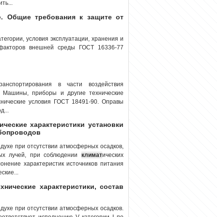
ть...
. Общие требования к защите от
атегории, условия эксплуатации, хранения и
 факторов внешней среды ГОСТ 16336-77
ранспортирования в части воздействия
. Машины, приборы и другие технические
хнические условия ГОСТ 18491-90. Оправы
...
нические характеристики установки
убопроводов
здухе при отсутствии атмосферных осадков,
ых лучей, при соблюдении
климат
ических
клонение характеристик источников питания
ские...
ехнические характеристики, состав
духе при отсутствии атмосферных осадков.
оответствует исполнению V категории I по