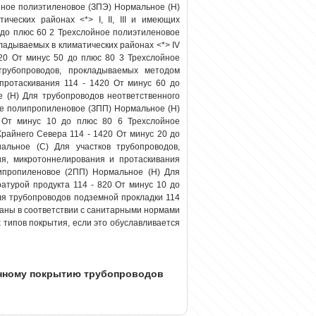
йное полиэтиленовое (ЗПЭ) Нормальное (Н)
ческих районах <*> I, II, III и имеющих
 до плюс 60 2 Трехслойное полиэтиленовое
ладываемых в климатических районах <*> IV
20 От минус 50 до плюс 80 3 Трехслойное
трубопроводов, прокладываемых методом
протаскивания 114 - 1420 От минус 60 до
 (Н) Для трубопроводов неответственного
ое полипропиленовое (ЗПП) Нормальное (Н)
 От минус 10 до плюс 80 6 Трехслойное
райнего Севера 114 - 1420 От минус 20 до
льное (С) Для участков трубопроводов,
я, микротоннелирования и протаскивания
ипропиленовое (2ПП) Нормальное (Н) Для
атурой продукта 114 - 820 От минус 10 до
ля трубопроводов подземной прокладки 114
заны в соответствии с санитарными нормами
 типов покрытия, если это обуславливается
онному покрытию трубопроводов