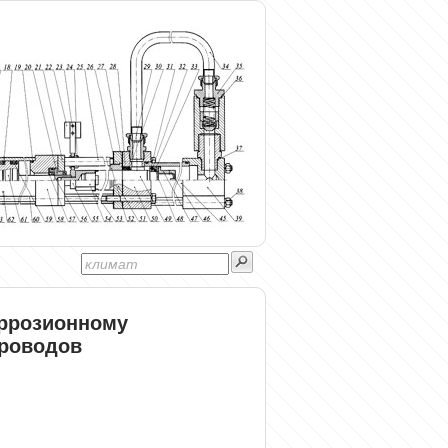
оррозионному
роводов