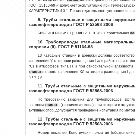
ГОСТ 15150-69 и допускает эксплуатацию при температура
ХАРАКТЕРИСТИКИ 3.1. Производительность установки по очис
9. Трубы стальные с защитными наружным
газонефтепроводов ГОСТ Р 52568-2006
БИБЛИОГРАФИЯ [1] СНиП 2.01.01-82. Строительная
кл
10. Трубопроводы стальные магистральны
коррозии (9). ГОСТ Р 51164-98
13 Катодные станции и дренажи должны соответствов
исполнения У категории размещения I для работы при темпер
°С) в атмосфере типа П и при относительной влажности 
климат
ического исполнения ХЛ категории размещения I дл
60 °С) д...
11. Трубы стальные с защитными наружны
газонефтепроводов ГОСТ Р 52568-2006
По требованию заказчика, для трубопроводов, экспл
влажном
климат
е (тропическая зона), при котором в окруж
активных спор, допускается проведение испытания по методу 
12. Трубы стальные с защитными наружны
газонефтепроводов ГОСТ Р 52568-2006
Номер покрытия Конструкция покрытия (обозначение