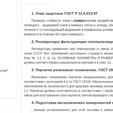
1. Очки защитные ГОСТ Р 12.4.013-97
Проверку стойкости очков к
климат
ическим воздейств
проводить: - выдержкой очков в камерах тепла и холода, 
течение 4 ч с последующей выдержкой в нормальных условиях
влажности в течение 48 ч при температу...
2. Респираторы фильтрующие газопылезащи
Респираторы применяют при температуре от минус 4
зонах СССР. Все требования настоящего стандарта являю
Изм. № 1,2, 3, 4). 1а. ОСНОВНЫЕ ПАРАМЕТРЫ И РАЗМЕРЫ
должны соответствовать указанным на чертеже и в табл. 1а. .
3. Перчатки резиновые технические. ГОСТ 20
рытия?
Резиновые технические перчатки предназначены дл
соответствии с категорией 4.2 по ГОСТ 15150. Обязательны
обеспечение ее безопасности для здоровья человека, изложен
1.1 Перчатки должны изготовляться в соответствии с треб
смеси для изготовления слоя перчаток, контактирующего с ко
4. Подготовка металлических поверхностей 
, меньше установленного для этой системы в люб