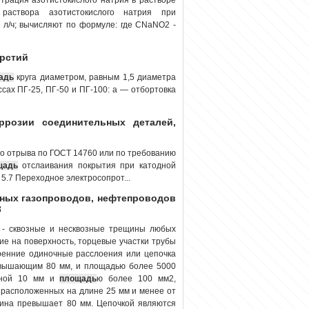
 раствора азотистокислого натрия при
 л/ч; вычисляют по формуле: где CNaNO2 -
ерстий
адь
круга диаметром, равным 1,5 диаметра
сах ПГ-25, ПГ-50 и ПГ-100: а — отбортовка
ррозии соединительных деталей,
о отрыва по ГОСТ 14760 или по требованию
щадь
отслаивания покрытия при катодной
5.7 Переходное электросопрот...
ьных газопроводов, нефтепроводов
3
 - сквозные и несквозные трещины любых
ие на поверхность, торцевые участки трубы
тренние одиночные расслоения или цепочка
евышающим 80 мм, и площадью более 5000
риной 10 мм и
площадь
ю более 100 мм2,
 расположенных на длине 25 мм и менее от
длина превышает 80 мм. Цепочкой являются