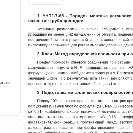
1. УНП2-7-65 - Порядок монтажа установки
покрытия трубопроводов
Установку разместить на ровной площадке в ст
площадь
ю не менее 5 м2 на удалении от объекта, подвергае
поставляемой вместе с установкой, извлечь электрический 
к источнику напряжения, два рукава высокого давления длиной
2. Клеи. Метод определения прочности при 
Предел прочности клеевого соединения при отрыве (
разрушающая нагрузка в Н; F -
площадь
склеивания в м2
формуле: где d - наименьший диаметр образца в м. Предел 
значащей цифры. По результатам испытаний вычисляют с
рытия?
прочности: где п - число испытанных образцов; si от...
3. Подготовка металлических поверхностей 
Подачу 10%-ного раствора азотистокислого натрия п
погружения (V) вычисляют по формуле: где CNaNO2 - массова
м3; 0,21 - коэффициент, характеризующий количество азотист
вместимость ванны фосфатирования, м3; 0,16 - коэфф
восстановительной реакции, протекающей между азотис
железа, растворяющаяся при фосфатировании, равная 1,
изделий, обрабатываемых за 1 ч, м2; 0,1 - массовая конце