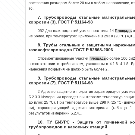
расслоения размером более 20 мм в любом направлении, от
то...
7. Трубопроводы стальные магистральные
коррозии (3). ГОСТ Р 51164-98
052 Для всех покрытий усиленного типа 14
Площадь
о
не более, при температуре: Приложение В 293 К (20 °С) 4,0 1, 
8. Трубы стальные с защитными наружным
газонефтепроводов ГОСТ Р 52568-2006
Отремонтированные участки
площадь
ю более 100 см
в соответствии с требованием, указанным в 4.1.6. 4.1.8.
нанесения покрытия не должно быть более 2...
9. Трубопроводы стальные магистральные
коррозии (7). ГОСТ Р 51164-98
2 Адгезию защитного покрытия характеризуют усилие
Б.2.3.3 Измерения проводят в интервале температур защитн
до плюс 25 °С). При температуре выше 298 К (25 °С) допуск
см), характеризующий адгезию материала (таблица 1 н
результатов измерений Б.2.4...
10. ТУ БИУРС - Защита от почвенной ко
трубопроводов и насосных станций