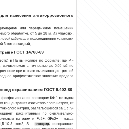
 для нанесения антикоррозионного
ационарном или передвижном помещении
мого обработке, от 5 до 28 м. Из упаковки,
силовой кабель для подсоединения установки
 3 метра каждый, ...
отрыве ГОСТ 14760-69
sотр) в Па вычисляют по формуле: где Р -
, вычисляемая с точностью до 0,05 м2 по
прочности при отрыве вычисляют до третьей
реднее арифметическое значение предела
перед окрашиванием ГОСТ 9.402-80
ри фосфатировании раствором КФ-1 методом
я концентрация азотистокислого натрия, кг/
окислого натрия, разлагающегося за 1 с; V-
ициент, рассчитанный по окислительно-
токислым натрием и Fe2+; GFe2+ - масса
5-10-3, кг/м2; S -
площадь
поверхности
нтрация азотистокислого натрия в растворе