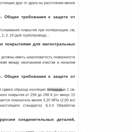
стоящие друг от друга на расстояние менее
. Общие требования к защите от
тслаивания покрытия при поляризации, см,
2, 3, 19 (для трубопроводо...
и покрытиями для магистральных
2 должны иметь шероховатость поверхности
 Время между окончанием очистки и началом
. Общие требования к защите от
м сдвига образца изоляции
площадь
ю 1 см.
ого покрытия от 258 до 298 К (от минус 15
ается показатель менее 0,20 МПа (2,00 кгс/
астоящего стандарта). Б.2.4 Обработка
ррозии соединительных деталей,