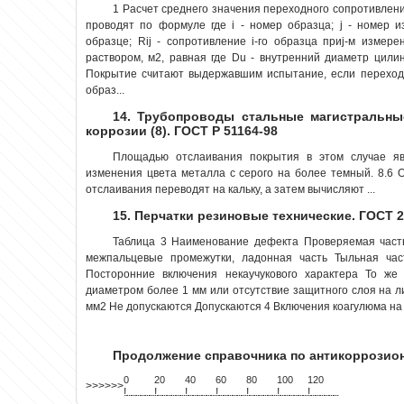
1 Расчет среднего значения переходного сопротивлени
проводят по формуле где i - номер образца; j - номер и
образце; Rij - сопротивление i-го образца приj-м измер
раствором, м2, равная где Du - внутренний диаметр цилин
Покрытие считают выдержавшим испытание, если переход
образ...
14. Трубопроводы стальные магистральны
коррозии (8). ГОСТ Р 51164-98
Площадью отслаивания покрытия в этом случае я
изменения цвета металла с серого на более темный. 8.6
отслаивания переводят на кальку, а затем вычисляют ...
15. Перчатки резиновые технические. ГОСТ 2
Таблица 3 Наименование дефекта Проверяемая часть
межпальцевые промежутки, ладонная часть Тыльная час
Посторонние включения некаучукового характера То же
диаметром более 1 мм или отсутствие защитного слоя на 
мм2 Не допускаются Допускаются 4 Включения коагулюма на 
Продолжение справочника по антикоррози
0
20
40
60
80
100
120
>>>>>>
!
.
.
.
.
.
.
.
.
.
.
.
.
.
.
.
.
.
.
.
!
.
.
.
.
.
.
.
.
.
.
.
.
.
.
.
.
.
.
.
!
.
.
.
.
.
.
.
.
.
.
.
.
.
.
.
.
.
.
.
!
.
.
.
.
.
.
.
.
.
.
.
.
.
.
.
.
.
.
.
!
.
.
.
.
.
.
.
.
.
.
.
.
.
.
.
.
.
.
.
!
.
.
.
.
.
.
.
.
.
.
.
.
.
.
.
.
.
.
.
!
.
.
.
.
.
.
.
.
.
.
.
.
.
.
.
.
.
.
.