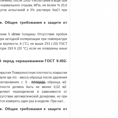
еличины, после 1000 ч испытаний в воде при
 нормального отрыва, МПа, не более % 20,0
суток испытаний в 3% растворе NaCl при
е. Общие требования к защите от
ении 5 кВ/мм толщины Отсутствие пробоя
ри катодной поляризации при температуре
 хрупкости, К (°С), не выше 253 (-20) ГОСТ
уре 293 К (20 °С), если не оговорены иные
й перед окрашиванием ГОСТ 9.402-
крытия Поверхностную плотность покрытия
муле где m1 - мacca образца после удаления
атирования, г; S -
площадь
образца, м2.
тности должна быть не менее 0,02 м2.
деляют периодически в зависимости от
тсутствии автоматической дозировки, но при
ся измерять один раз в неделю. При нал...
е. Общие требования к защите от