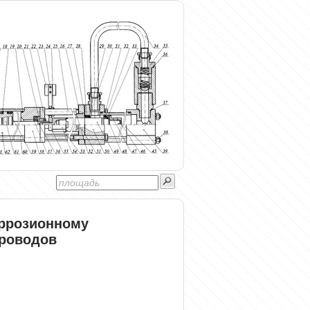
оррозионному
роводов