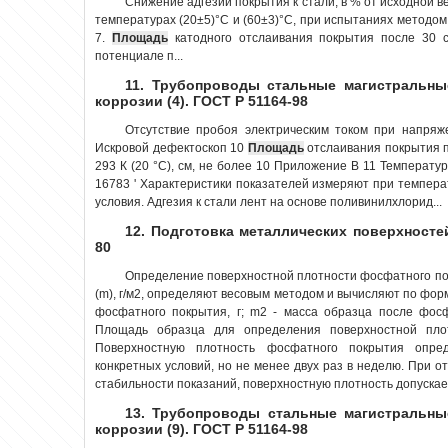
Снижение адгезии покрытия к стали, в % от исходной в
температурах (20±5)°С и (60±3)°С, при испытаниях методом
7.
Площадь
катодного отслаивания покрытия после 30 
потенциале п...
11. Трубопроводы стальные магистральны
коррозии (4). ГОСТ Р 51164-98
Отсутствие пробоя электрическим током при напряж
Искровой дефектоскоп 10
Площадь
отслаивания покрытия п
293 К (20 °С), см, не более 10 Приложение В 11 Температура
16783 ' Характеристики показателей измеряют при температ
условия. Адгезия к стали лент на основе поливинилхлорид...
12. Подготовка металлических поверхносте
80
Определение поверхностной плотности фосфатного по
(m), г/м2, определяют весовым методом и вычисляют по фор
фосфатного покрытия, г; m2 - масса образца после фосф
Площадь образца для определения поверхностной пло
Поверхностную плотность фосфатного покрытия опре
конкретных условий, но не менее двух раз в неделю. При о
стабильности показаний, поверхностную плотность допускает
13. Трубопроводы стальные магистральны
коррозии (9). ГОСТ Р 51164-98