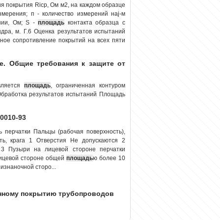
я покрытия Riсp, Ом м2, на каждом образце
змерения; п - количество измерений наj-м
ении, Ом; S -
площадь
контакта образца с
дра, м. Г.6 Оценка результатов испытаний
ное сопротивление покрытий на всех пяти
е. Общие требования к защите от
вляется
площадь
, ограниченная контуром
 Обработка результатов испытаний Площадь
0010-93
 перчатки Пальцы (рабочая поверхность),
ть, крага 1 Отверстия Не допускаются 2
 3 Пузыри на лицевой стороне перчатки
лицевой стороне общей
площадь
ю более 10
изнаночной сторо...
онному покрытию трубопроводов