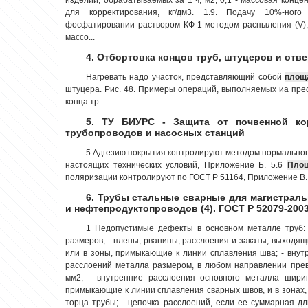
для корректирования, кг/дм3. 1.9. Подачу 10%-ного
фосфатировании раствором КФ-1 методом распыления (V),
массо...
4. Отбортовка концов труб, штуцеров и отв
Нагревать надо участок, представляющий собой
площ
штуцера. Рис. 48. Примеры операций, выполняемых иа прес
конца тр...
5. ТУ БИУРС - Защита от почвенной ко
трубопроводов и насосных станций
5 Адгезию покрытия контролируют методом нормальног
настоящих технических условий, Приложение Б. 5.6
Пло
поляризации контролируют по ГОСТ Р 51164, Приложение В. 
6. Трубы стальные сварные для магистрал
и нефтепродуктопроводов (4). ГОСТ Р 52079-200
1 Недопустимые дефекты в основном металле труб:
размеров; - плены, рванины, расслоения и закаты, выходящ
или в зоны, примыкающие к линии сплавления шва; - вну
расслоений металла размером, в любом направлении пр
мм2; - внутренние расслоения основного металла ши
примыкающие к линии сплавления сварных швов, и в зонах,
торца трубы; - цепочка расслоений, если ее суммарная 