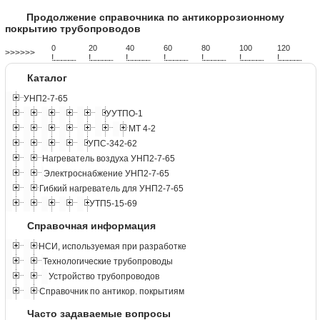
Продолжение справочника по антикоррозионному
покрытию трубопроводов
0
20
40
60
80
100
120
>>>>>>
!
.
.
.
.
.
.
.
.
.
.
.
.
.
.
.
.
.
.
.
!
.
.
.
.
.
.
.
.
.
.
.
.
.
.
.
.
.
.
.
!
.
.
.
.
.
.
.
.
.
.
.
.
.
.
.
.
.
.
.
!
.
.
.
.
.
.
.
.
.
.
.
.
.
.
.
.
.
.
.
!
.
.
.
.
.
.
.
.
.
.
.
.
.
.
.
.
.
.
.
!
.
.
.
.
.
.
.
.
.
.
.
.
.
.
.
.
.
.
.
!
.
.
.
.
.
.
.
.
.
.
.
.
.
.
.
.
.
.
.
Каталог
УНП2-7-65
УУТПО-1
МТ 4-2
УПС-342-62
Нагреватель воздуха УНП2-7-65
Электроснабжение УНП2-7-65
Гибкий нагреватель для УНП2-7-65
УТП5-15-69
Справочная информация
НСИ, используемая при разработке
Технологические трубопроводы
Устройство трубопроводов
Справочник по антикор. покрытиям
Часто задаваемые вопросы