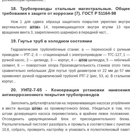
18. Трубопроводы стальные магистральные. Общие
требования к защите от коррозии (7). ГОСТ Р 51164-98
Нож 1 для сдвига образца защитного покрытия укреплен внутри
вертикального
шток
а 14, перемещающегося внутри втулки 13 при
вращении винта 3, закрепленного шарнирно в передней част...
19. Гнутье труб в холодном состоянии
Гидравлические трубогибочные станки: а — переносной с ручным
приводом — РТГ-2, б — стационарный с электроприводом — ТГС-127; 1 —
ручной насос, 2 — цилиндр, 3 — корпус, 4 —
шток
цилиндра, 5 — гибочный
сегмент, 6 — поворотная опора Производительность станков этого типа
сравнительно небольшая. Для гнутья труб диаметром от 22 мм до 57 мм
применяют ручной гидравлический трубогиб РТГ-2 (рис. 53, а). В стальном
корпус...
20. УНП2-7-65 - Консервация установки нанесения
антикоррозионного покрытия трубопроводов
Заполнить дибутилфталатом на перекачивающих насосах углубления
в месте выхода
шток
а из промежуточного блока. Убедиться в том, что
штоки дозирующего насоса переместились в крайнее левое положение.
Отсоединить циркуляциоиный блок от присоединительного блока.
Распылительный пистолет разобрать и промыть в соответствии с пунктом
10,6, собрать, проверить настройку и упаковать в полиэтиленовый пакет