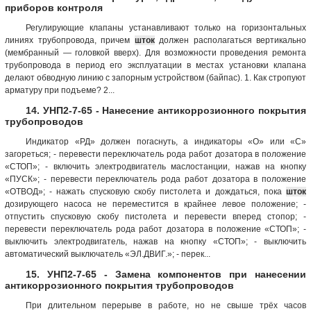
приборов контроля
Регулирующие клапаны устанавливают только на горизонтальных
линиях трубопровода, причем
шток
должен располагаться вертикально
(мембранный — головкой вверх). Для возможности проведения ремонта
трубопровода в период его эксплуатации в местах установки клапана
делают обводную линию с запорным устройством (байпас). 1. Как стропуют
арматуру при подъеме? 2...
14. УНП2-7-65 - Нанесение антикоррозионного покрытия
трубопроводов
Индикатор «РД» должен погаснуть, а индикаторы «О» или «С»
загореться; - перевести переключатель рода работ дозатора в положение
«СТОП»; - включить электродвигатель маслостанции, нажав на кнопку
«ПУСК»; - перевести переключатель рода работ дозатора в положение
«ОТВОД»; - нажать спусковую скобу пистолета и дождаться, пока
шток
дозирующего насоса не переместится в крайнее левое положение; -
отпустить спусковую скобу пистолета и перевести вперед стопор; -
перевести переключатель рода работ дозатора в положение «СТОП»; -
выключить электродвигатель, нажав на кнопку «СТОП»; - выключить
автоматический выключатель «ЭЛ.ДВИГ.»; - перек...
15. УНП2-7-65 - Замена компонентов при нанесении
антикоррозионного покрытия трубопроводов
При длительном перерыве в работе, но не свыше трёх часов