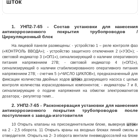
шток
1. УНП2-7-65 - Состав установки для нанесения
антикоррозионного покрытия трубопроводов /
Циркуляционный блок
На лицевой панели размещены: - устройство 1 – реле контроля фаз
(«КОНТРОЛЬ ВВОДА»); - устройство защитного отключения 2 («УЗО»); -
световой индикатор 3 («ОП1»), сигнализирующий о наличии оперативного
питания напряжением 27В; - световой индикатор 4 («ОП2»),
сигнализирующий о наличии стабилизированного оперативного питания
напряжением 27В; - счетчик 5 («ЧИСЛО ЦИКЛОВ»), предназначенный для
фиксации количества двойных ходов
шток
а дозирующего насоса с целью
контроля количества израсходованных компонентов; - индикаторы 7 и 8,
сигнализирующие о подаче напряжения на обмотки электромагнитов
дозатора; - регулятор темп...
2. УНП2-7-65 - Расконсервация установки для нанесения
антикоррозионного покрытия трубопроводов после
поступления с завода-изготовителя
10 Открыть клапаны на присоединительном блоке, вывернув
шток
и
на 2 - 2,5 оборота. 11 Открыть краны на входных блоках линий смолы и
отвердителя. Открыть на 2- 3 оборота вентили пневмодросселей на блоке