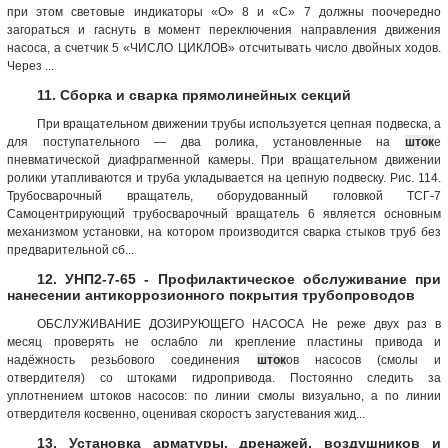
при этом световые индикаторы «О» 8 и «С» 7 должны поочередно
загораться и гаснуть в момент переключения направления движения
насоса, а счетчик 5 «ЧИСЛО ЦИКЛОВ» отсчитывать число двойных ходов.
Через ...
11. Сборка и сварка прямолинейных секций
При вращательном движении трубы используется цепная подвеска, а
для поступательного — два ролика, установленные на
шток
е
пневматической диафрагменной камеры. При вращательном движении
ролики утапливаются и труба укладывается на цепную подвеску. Рис. 114.
Трубосварочный вращатель, оборудованный головкой ТСГ-7
Самоцентрирующий трубосварочный вращатель 6 является основным
механизмом установки, на котором производится сварка стыков труб без
предварительной сб...
12. УНП2-7-65 - Профилактическое обслуживание при
нанесении антикоррозионного покрытия трубопроводов
ОБСЛУЖИВАНИЕ ДОЗИРУЮЩЕГО НАСОСА Не реже двух раз в
месяц проверять не ослабло ли крепление пластины привода и
надёжность резьбового соединения
шток
ов насосов (смолы и
отвердителя) со штоками гидропривода. Постоянно следить за
уплотнением штоков насосов: по линии смолы визуально, а по линии
отвердителя косвенно, оценивая скоростъ загустевания жид...
13. Установка арматуры, дренажей, воздушников и