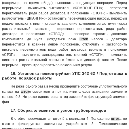
(например, на время обеда), выполнить следующие операции: Перед
перерывом: - выключить выключатель «КОМПОНЕНТЫ»; - перевести
переключатель рода работ дозатора в положение «СТОП»; - выключить
выключатель «ШЛАНГИ»; - остановить перекачивающие насосы, перекрыв
подачу воздуха к ним; - стравить давление компонентов до нуля через
распылительный пистолет; - перевести переключатель рода работ
дозатора в положение «ОТВОД»; - повторно стравить давление
компонентов до нуля. Дождаться пока
шток
насоса - дозатора
переместится в крайнее левое положение, отключить и застопорить
пистолет, переключатель рода работ дозатора вернуть в положение
«СТОП»; - выключить электродвигатель кнопкой «СТОП»; - поместить
пистолет распылительной частью в ёмкость с диоктилфталатом. После
перерыва: - проконтролировать по показаниям регуля...
16. Установка пескоструйная УПС-342-62 / Подготовка к
работе, порядок работы
Не реже одного раза в месяц проверяйте состояние уплотнительного
кольца на
шток
е смесителя и при наличии следов истирания замените
кольцо. 9.8. Не реже одного раза в год заменяйте фильтрующий элемент
фил...
17. Сборка элементов и узлов трубопроводов
В стойке перемещается шток 5 с роликами 4. Положение
шток
а по
высоте фиксируется зажимным устройством 3. Телескопические
роликоопоры применяю...