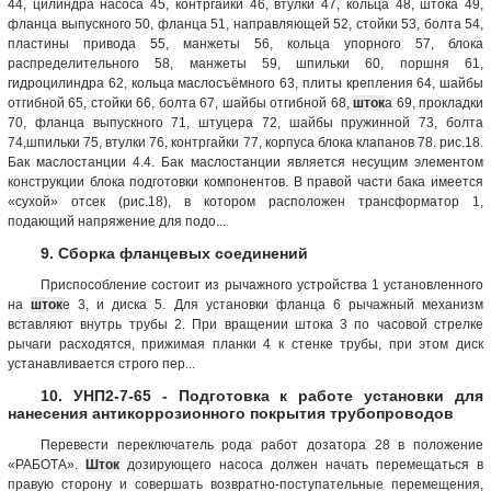
44, цилиндра насоса 45, контргайки 46, втулки 47, кольца 48, штока 49,
фланца выпускного 50, фланца 51, направляющей 52, стойки 53, болта 54,
пластины привода 55, манжеты 56, кольца упорного 57, блока
распределительного 58, манжеты 59, шпильки 60, поршня 61,
гидроцилиндра 62, кольца маслосъёмного 63, плиты крепления 64, шайбы
отгибной 65, стойки 66, болта 67, шайбы отгибной 68,
шток
а 69, прокладки
70, фланца выпускного 71, штуцера 72, шайбы пружинной 73, болта
74,шпильки 75, втулки 76, контргайки 77, корпуса блока клапанов 78. рис.18.
Бак маслостанции 4.4. Бак маслостанции является несущим элементом
конструкции блока подготовки компонентов. В правой части бака имеется
«сухой» отсек (рис.18), в котором расположен трансформатор 1,
подающий напряжение для подо...
9. Сборка фланцевых соединений
Приспособление состоит из рычажного устройства 1 установленного
на
шток
е 3, и диска 5. Для установки фланца 6 рычажный механизм
вставляют внутрь трубы 2. При вращении штока 3 по часовой стрелке
рычаги расходятся, прижимая планки 4 к стенке трубы, при этом диск
устанавливается строго пер...
10. УНП2-7-65 - Подготовка к работе установки для
нанесения антикоррозионного покрытия трубопроводов
Перевести переключатель рода работ дозатора 28 в положение
«РАБОТА».
Шток
дозирующего насоса должен начать перемещаться в
правую сторону и совершать возвратно-поступательные перемещения,