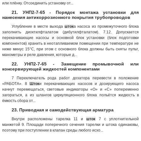
или плёнку. Отсоединить установку от...
21. УНП2-7-65 - Порядок монтажа установки для
нанесения антикоррозионного покрытия трубопроводов
Углубление в месте выхода
шток
а насоса из промежуточного блока
заполнить диоктилфталатом (дибутилфталатом). 7.12. Допускается
перекачивающие насосы и основной блок установки (блок подготовки
компонентов) хранить в неотапливаемом помещении при температуре не
ниже минус 15°С, при этом с основного блока должны быть сняты пульт,
манометры и реле давления, которые д...
22. УНП2-7-65 - Замещение промывочной или
консервирующей жидкостей компонентами
7 Переключатель рода работ дозатора перевести в положение
«РАБОТА». 8
Шток
и перекачивающих насосов и дозирующего насоса
начнут перемещаться, световые индикаторы «О» и «С» попеременно
загораться, а из шлангов циркуляционного блока польётся жидкость в
ёмкость сбора от...
23. Приводная и самодействующая арматура
Внутри расположены тарелка 11 и
шток
7 с уплотнительной
манжетой 9. Площади поперечного сечения тарелки и штока одинаковы,
поэтому при поступлении в клапан среды любого исхо...