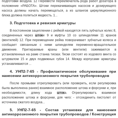
подготовки воздуха. 12 Перевести переключатель рода работ дозатора в
положение «РАБОТА». Штоки перекачивающих насосов и дозирующего
насоса должны начать перемещаться, а из шлангов циркуляционного
блока должна политься жидкость. 1...
3. Подготовка и ревизия арматуры
В постоянном зацеплении с рейкой находятся пять зубчатых колес 8,
соединенных через
шток
и 9 и муфты 10 со шпинделями 11 кранов
(вентилей) 12. При перемещении рейка поворачивает зубчатые колеса и
сообщает связанным с ними шпинделям переменно-вращательное
движение. Притираемые краны (или вентили) зажимаются в
установленных на раме станка тисках. Тиски состоят из ходового винта со
штурвалом 15 и двух подвижных губок 14. Между корпусами арматуры
устанавливаются ...
4. УНП2-7-65 - Профилактическое обслуживание при
нанесении антикоррозионного покрытия трубопроводов
После промывки отрегулироватъ (или проверить, если регулировка
была выполнена ранее) взаимное расположение штока и форсунки и, при
необходимости, длину хода
шток
а. Отрегулироватъ взаимное
расположение штока и форсунки, для чего: - отсоединить пистолет от
источника сжатого воздуха...
5. УНП2-7-65 - Состав установки для нанесения
антикоррозионного покрытия трубопроводов / Конструкция