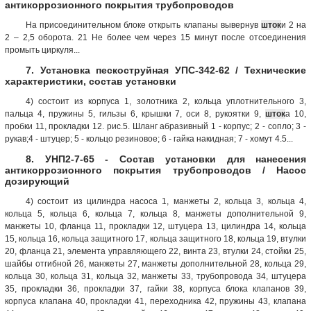
антикоррозионного покрытия трубопроводов
На присоединительном блоке открыть клапаны вывернув
шток
и 2 на
2 – 2,5 оборота. 21 Не более чем через 15 минут после отсоединения
промыть циркуля...
7. Установка пескоструйная УПС-342-62 / Технические
характеристики, состав установки
4) состоит из корпуса 1, золотника 2, кольца уплотнительного 3,
пальца 4, пружины 5, гильзы 6, крышки 7, оси 8, рукоятки 9,
шток
а 10,
пробки 11, прокладки 12. рис.5. Шланг абразивный 1 - корпус; 2 - сопло; 3 -
рукав;4 - штуцер; 5 - кольцо резиновое; 6 - гайка накидная; 7 - хомут 4.5...
8. УНП2-7-65 - Состав установки для нанесения
антикоррозионного покрытия трубопроводов / Насос
дозирующий
4) состоит из цилиндра насоса 1, манжеты 2, кольца 3, кольца 4,
кольца 5, кольца 6, кольца 7, кольца 8, манжеты дополнительной 9,
манжеты 10, фланца 11, прокладки 12, штуцера 13, цилиндра 14, кольца
15, кольца 16, кольца защитного 17, кольца защитного 18, кольца 19, втулки
20, фланца 21, элемента управляющего 22, винта 23, втулки 24, стойки 25,
шайбы отгибной 26, манжеты 27, манжеты дополнительной 28, кольца 29,
кольца 30, кольца 31, кольца 32, манжеты 33, трубопровода 34, штуцера
35, прокладки 36, прокладки 37, гайки 38, корпуса блока клапанов 39,
корпуса клапана 40, прокладки 41, переходника 42, пружины 43, клапана