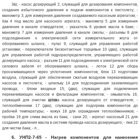
3в); - насос дозирующий 2, служащий для дозирования компонентов,
создания избыточного давления и подачи компонентов к пистолету; -
манометр 3, для измерения давления создаваемого насосным агрегатом; -
бак 4 под масло для насосного агрегата; - манометр 5 для измерения
давления в канале отвердителя; - указатель 6 уровня масла в баке; -
манометр 7 для измерения давления в канале смолы; - разъемы 8 для
подсоединения к электрической сети измерительного жгута от
обогреваемого шланга; - пульт 9, служащий для управления работой
установки; - переключатели бесконтактные торцевые 10 (два), служащие
для управления работой гидрораспределителя, управляющего работой
дозирующего насоса; - разъем 11 для подсоединения к электрической сети
силового кабеля от обогреваемого шланга; - лоток 12 для сбора
просачивающихся через уплотнения компонентов; блок 13 подготовки
воздуха, служащий для обеспечения сжатым воздухом перекачивающих
насосов и пистолета; - шпильку 14 для подсоединения заземляющего
провода; - блоки входные 15; (два), служащие для подключения
перекачивающих насосов и фильтрации компонентов; - омыватель 16,
служащий для очистки
шток
а насоса дозирующего от отвердителя; -
теплообменники 17 (два), служащие для подогрева компонентов до
рабочей температуры; - кожух 18 для ограждения теплообменников; -
пробка 19 для слива масла из бака; - сани 20; - агрегат насосный 21 для
создания давления масла в системе привода насоса дозирующего; - люк 22
для чистки бака; - п...
6. УНП2-7-65 - Нагрев компонентов для нанесения