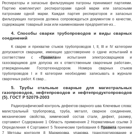
Респираторы и запасные фильтрующие патроны принимают партиями.
Партию комплектуют респираторами одной марки или запасными
патронами одной марки. Каждая партия респира­торов и запасных
фильтрующих патронов должна сопровождаться документом о качестве,
содержащим: товарный знак или наименование предприятия-из...
4. Способы сварки трубопроводов и виды сварных
соединений
К сварке и прихватке стыков трубопроводов I, II, III и IV категории
допускаются сварщики, имеющие удостоверение о сдаче испытаний в
соответствии с «
Правила
ми испытания электросварщиков и
газосварщиков для допуска их к ответственным сварочным работам»,
утвержденными Госгортехнадзором. Номера сварных стыков
трубопроводов I и II категории необходимо записывать в журнале
сварочных работ. К свар...
5. Трубы стальные сварные для магистральных
газопроводов, нефтепроводов и нефтепродуктопроводов
(5). ГОСТ Р 52079-2003
Радиографический контроль дефектов сварного шва Ключевые слова:
магистральный трубопровод, труба, металл, сварное соединение,
механические свойства, химический состав стали, дефект, размер,
сортамент Содержание 1 Область применения 2 Нормативные ссылки 3
Определения 4 Сортамент 5 Технические требования 6
Правила
приемки
7 Методы контроля 8 Маркировка, упаковка, транспортирование и