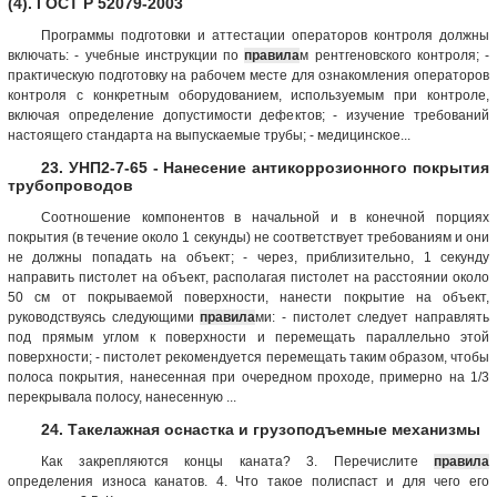
(4). ГОСТ Р 52079-2003
Программы подготовки и аттестации операторов контроля должны
включать: - учебные инструкции по
правила
м рентгеновского контроля; -
практическую подготовку на рабочем месте для ознакомления операторов
контроля с конкретным оборудованием, используемым при контроле,
включая определение допустимости дефектов; - изучение требований
настоящего стандарта на выпускаемые трубы; - медицинское...
23. УНП2-7-65 - Нанесение антикоррозионного покрытия
трубопроводов
Соотношение компонентов в начальной и в конечной порциях
покрытия (в течение около 1 секунды) не соответствует требованиям и они
не должны попадать на объект; - через, приблизительно, 1 секунду
направить пистолет на объект, располагая пистолет на расстоянии около
50 см от покрываемой поверхности, нанести покрытие на объект,
руководствуясь следующими
правила
ми: - пистолет следует направлять
под прямым углом к поверхности и перемещать параллельно этой
поверхности; - пистолет рекомендуется перемещать таким образом, чтобы
полоса покрытия, нанесенная при очередном проходе, примерно на 1/3
перекрывала полосу, нанесенную ...
24. Такелажная оснастка и грузоподъемные механизмы
Как закрепляются концы каната? 3. Перечислите
правила
определения износа канатов. 4. Что такое полиспаст и для чего его