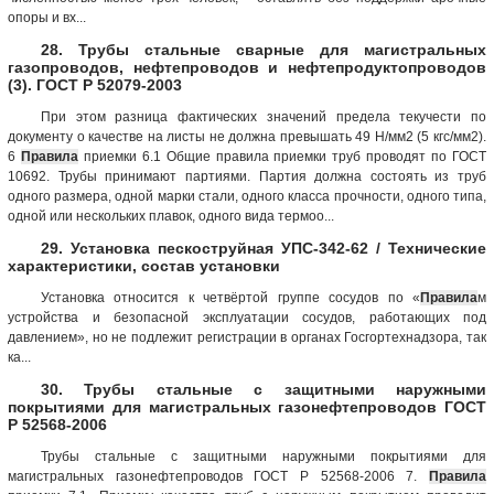
опоры и вх...
28. Трубы стальные сварные для магистральных
газопроводов, нефтепроводов и нефтепродуктопроводов
(3). ГОСТ Р 52079-2003
При этом разница фактических значений предела текучести по
документу о качестве на листы не должна превышать 49 Н/мм2 (5 кгс/мм2).
6
Правила
приемки 6.1 Общие правила приемки труб проводят по ГОСТ
10692. Трубы принимают партиями. Партия должна состоять из труб
одного размера, одной марки стали, одного класса прочности, одного типа,
одной или нескольких плавок, одного вида термоо...
29. Установка пескоструйная УПС-342-62 / Технические
характеристики, состав установки
Установка относится к четвёртой группе сосудов по «
Правила
м
устройства и безопасной эксплуатации сосудов, работающих под
давлением», но не подлежит регистрации в органах Госгортехнадзора, так
ка...
30. Трубы стальные с защитными наружными
покрытиями для магистральных газонефтепроводов ГОСТ
Р 52568-2006
Трубы стальные с защитными наружными покрытиями для
магистральных газонефтепроводов ГОСТ Р 52568-2006 7.
Правила