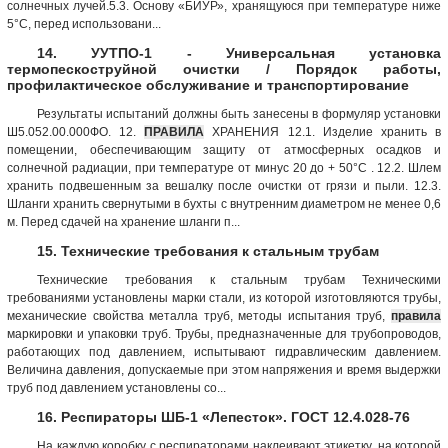
солнечных лучей.5.3. Основу «БИУР», хранящуюся при температуре ниже
5°С, перед использовани...
14. УУТПО-1 - Универсальная установка
термопескоструйной очистки / Порядок работы,
профилактическое обслуживание и транспортирование
Результаты испытаний должны быть занесены в формуляр установки
Ш5.052.00.000ФО. 12.
ПРАВИЛА
ХРАНЕНИЯ 12.1. Изделие хранить в
помещении, обеспечивающим защиту от атмосферных осадков и
солнечной радиации, при температуре от минус 20 до + 50°С . 12.2. Шлем
хранить подвешенным за вешалку после очистки от грязи и пыли. 12.3.
Шланги хранить свернутыми в бухты с внутренним диаметром не менее 0,6
м. Перед сдачей на хранение шланги п...
15. Технические требования к стальным трубам
Технические требования к стальным трубам Техническими
требованиями установлены марки стали, из которой изготовляются трубы,
механические свойства металла труб, методы испытания труб,
правила
маркировки и упаковки труб. Трубы, предназначенные для трубопроводов,
работающих под давлением, испытывают гидравлическим давлением.
Величина давления, допускаемые при этом напряжения и время выдержки
труб под давлением установлены со...
16. Респираторы ШБ-1 «Лепесток». ГОСТ 12.4.028-76
На каждую коробку с респираторами наклеивают этикетку, на которой