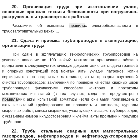
20. Организация труда при изготовлении узлов,
основные правила техники безопасности при погрузочно-
разгрузочных и транспортных работах
Расскажите об основных
правила
х электробезопасности в
трубозаготовительных цехах. ...
21. Сдача и приемка трубопроводов в эксплуатацию,
организация труда
При сдаче в эксплуатацию технологических трубопроводов на
условное давление до 100 кгс/см2 монтажная организация обязана
представлять следующую техническую документацию: акты сдачи траншей
и опорных конструкций под монтаж, акты укладки патронов; копии
сертификатов на сварочные материалы; акты проверки внутренней
очистки трубопроводов; заключения по проверке качества сварных швов
трубопроводов физическими способами контроля и протоколы
механических испытаний (в тех случаях, когда это предусмотрено
правила
ми); акты испытаний арматуры (если они были произведены);
акты испытаний трубопроводов на прочность и плотность; журналы
сварочных работ; списки сварщиков, участвующих в сварке трубопроводов,
с указанием номера их удостоверения и клейма; акты промывки и продувки
трубопров...
22. Трубы стальные сварные для магистральных
газопроводов, нефтепроводов и нефтепродуктопроводов