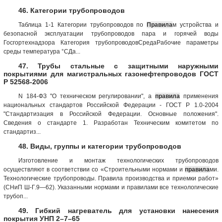
46. Категории трубопроводов
Таблица 1-1 Категории трубопроводов по
Правила
м устройства и
безопасной эксплуатации трубопроводов пара и горячей воды
Госгортехнадзора Категория трубопроводовСредаРабочие параметры
среды температура °СДа...
47. Трубы стальные с защитными наружными
покрытиями для магистральных газонефтепроводов ГОСТ
Р 52568-2006
N 184-ФЗ "О техническом регулировании", а
правила
применения
национальных стандартов Российской Федерации - ГОСТ Р 1.0-2004
"Стандартизация в Российской Федерации. Основные положения".
Сведения о стандарте 1. Разработан Техническим комитетом по
стандартиз...
48. Виды, группы и категории трубопроводов
Изготовление и монтаж технологических трубопроводов
осуществляют в соответствии со «Строительными нормами и
правила
ми.
Технологические трубопроводы. Правила производства и приемки работ»
(СНиП Ш-Г.9—62). Указанными нормами и правилами все технологические
трубоп...
49. Гибкий нагреватель для установки нанесения
покрытия УНП 2–7–65