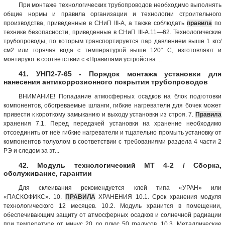
При монтаже технологических трубопроводов необходимо выполнять
общие нормы и правила организации и технологии строительного
производства, приведенные в СНиП III-A, а также соблюдать
правила
по
технике безопасности, приведенные в СНиП III-A.11—62. Технологические
трубопроводы, по которым транспортируется пар давлением выше 1 кгс/
см2 или горячая вода с температурой выше 120° С, изготовляют и
монтируют в соответствии с «Правилами устройства ...
41. УНП2-7-65 - Порядок монтажа установки для
нанесения антикоррозионного покрытия трубопроводов
ВНИМАНИЕ! Попадание атмосферных осадков на блок подготовки
компонентов, обогреваемые шланги, гибкие нагреватели для бочек может
привести к короткому замыканию и выходу установки из строя. 7.
Правила
хранения 7.1. Перед передачей установки на хранение необходимо
отсоединить от неё гибкие нагреватели и тщательно промыть установку от
компонентов толуолом в соответствии с требованиями раздела 4 части 2
РЭ и следом за эт...
42. Модуль технологический МТ 4-2 / Сборка,
обслуживание, гарантии
Для склеивания рекомендуется клей типа «УРАН» или
«ПАСКОФИКС». 10.
ПРАВИЛА
ХРАНЕНИЯ 10.1. Срок хранения модуля
технологического 12 месяцев. 10.2. Модуль хранится в помещении,
обеспечивающим защиту от атмосферных осадков и солнечной радиации
при температуре от минус 20 до плюс 50 градусов. 10.3. Металлические