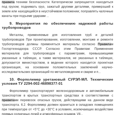
правила
техники безопасности. Категорически запрещается: находиться
под грузом; поднимать груз, зажатый другими деталями, примерзший к
земле или находящийся в неустойчивом положении; поправлять чалочные
канаты при подъеме ударами ...
9. Мероприятия по обеспечению надежной работы
трубопроводов
Металлы, применяемые для изготовления труб и деталей
трубопроводов При проектировании, изготовлении, монтаже и ремонте
трубопроводов должны применяться материалы согласно
Правила
м
Госгортехнадзора СССР. Согласно этим Правилам: Применение
материалов для трубопроводов с параметрами, превышающими
указанные а таблицах, а также материалов, не указанных в таблицах,
допускается министерством, в ведении которого находится проектная
организация, на основании положительных заключений научно-
исследовательских организаций по металловедению и сварке и п...
10. Форполимер уретановый СУРЭЛ-МЛ. Технические
условия ТУ 2294-002-46898377-01
Форполимер транспортируют железнодорожным и автомобильным
транспортом в крытых транспортных средствах в соответствиями с
правила
ми перевозок опасных грузов, действующими на данном виде
транспорта. 6.2. Форполимер должен храниться в складских помещениях
при температуре от +5°С до +30°С в условиях, исключающих воздействие
прямых солнечных лучей и атмосферных осадков. VII...