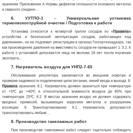
хранение Приложение А Нормы дефектов сплошности основного металла
и сварного соедине...
6. УУТПО-1 - Универсальная установка
термопескоструйной очистки / Подготовка к работе
Установка относится к четвёртой группе сосудов по «
Правила
м
устройства и безопасной эксплуатации сосудов, работающих под
давлением», но не подлежит регистрации в органах Госгортехнадзора, так
как произведение давления на вместимость сосудов не превышает 1. 5.2. К
работе с установкой допускается лица не моложе 18 лет после изучения
эксплуата...
7. Нагреватель воздуха для УНП2-7-65
Обслуживание регулятора заключается во внешнем осмотре и
проверке надежности подключения цепи питания, линий входа и выхода. 8.
Правила
хранения. 8.1. Нагреватель должен храниться при температуре
от +5ºС до +40ºС и относительной влажности воздуха до 80% при
температуре 25ºС. 8.2. В местах хранения воздух не должен содержать
вредных примесей, вызывающих коррозию металла и разрушение
изоляции. 9. Транспортирование. 9.1. Нагреватель допускается
транспортировать любым ...
8. Производство такелажных работ
При производстве такелажных работ следует тщательно соблюдать