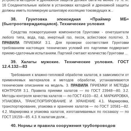
16 Соединительные кабели в установках катодной и дренажной защиты
должны иметь полимерную шланговую изоляцию токоведущих ж...
38. Грунтовка эпоксидная «Праймер МБ»
(быстроотверждающаяся). Технические условия
Средства пожаротушения компонентов Грунтовки - огнетушители
любого типа, вода, пар, инертный газ, песок, асбестовое полотно. 3.
ПРАВИЛА
ПРИЕМКИ 3.1. Для проверки соответствия Грунтовки
требованиям настоящих технических условий его партиями подвергают
приемо-сдаточным испытаниям. Партией считают количество Грунтовки ...
39. Халаты мужские. Технические условия. ГОСТ
12.4.132—83
Требования к влажно-тепловой обработке халатов, в зависимости от
применяемых материалов и методов обработки, устанавливаются
техническим описанием на модель. 3.
ПРАВИЛА
ПРИЕМКИ И МЕТОДЫ
КОНТРОЛЯ 3.1. Правила приемки халатов — по ГОСТ 23948—80. 3.2.
Методы контроля качества халатов — по ГОСТ 4103—82. 4. МАРКИРОВКА,
УПАКОВКА, ТРАНСПОРТИРОВАНИЕ И ХРАНЕНИЕ 4.1. Маркировка,
транспортирование, упаковка и хранение халатов — по ГОСТ 10581—82.
4.2. Маркировка и упаковка халатов, изготавливаемых по госзаказу — по
ГОСТ 19159—85. 4.3. К халатам долж...
40. Нормы и правила сооружения трубопроводов