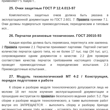
применяют? 5. Какую т...
25. Очки защитные ГОСТ Р 12.4.013-97
Комплектность защитных очков должна быть указана в
эксплуатационной документации по ГОСТ 2.601. 7.
Правила
приемки 7.1.
Очки должны подвергаться приемосдаточным, периодическим и типовым
исп...
26. Перчатки резиновые технические. ГОСТ 20010-93
Каждая коробка должна быть перевязана, перетянута или заклеена.
2
Правила
приемки 2.1 Перчатки принимают партиями. Партией считают
количество перчаток одного типа, но не более 17 тыс. пар (34 тыс. шт.),
сопровождаемое одним документом о качестве. 2.2 Для проверки
соответствия качества перчаток требованиям настоящего стандарта
проводят приемосдаточные и периодические испытания. 2.3
Приемосдаточные испытания...
27. Модуль технологический МТ 4-2 / Конструкция,
порядок подготовки к работе
К сборке и разборке модуля технологического допускаются лица не
моложе 18 лет после изучения эксплуатационной документации и
прошедшие инструктаж по
правила
м безопасного ведения работ. 5.2. При
сборке и разборке модуля технологического, а также выполнении работ
внутри его ЗАПРЕЩАЕТСЯ: - выполнять сборку и разборку бригаде
численностью менее трёх человек; - оставлять без поддержки арочные