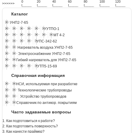
0
20
40
60
80
100
120
>>>>>>
!
.
.
.
.
.
.
.
.
.
.
.
.
.
.
.
.
.
.
.
!
.
.
.
.
.
.
.
.
.
.
.
.
.
.
.
.
.
.
.
!
.
.
.
.
.
.
.
.
.
.
.
.
.
.
.
.
.
.
.
!
.
.
.
.
.
.
.
.
.
.
.
.
.
.
.
.
.
.
.
!
.
.
.
.
.
.
.
.
.
.
.
.
.
.
.
.
.
.
.
!
.
.
.
.
.
.
.
.
.
.
.
.
.
.
.
.
.
.
.
!
.
.
.
.
.
.
.
.
.
.
.
.
.
.
.
.
.
.
.
Каталог
УНП2-7-65
УУТПО-1
МТ 4-2
УПС-342-62
Нагреватель воздуха УНП2-7-65
Электроснабжение УНП2-7-65
Гибкий нагреватель для УНП2-7-65
УТП5-15-69
Справочная информация
НСИ, используемая при разработке
Технологические трубопроводы
Устройство трубопроводов
Справочник по антикор. покрытиям
Часто задаваемые вопросы
1. Как подготовиться к работе?
2. Как подготовить поверхность?
3. Как нанести праймер?