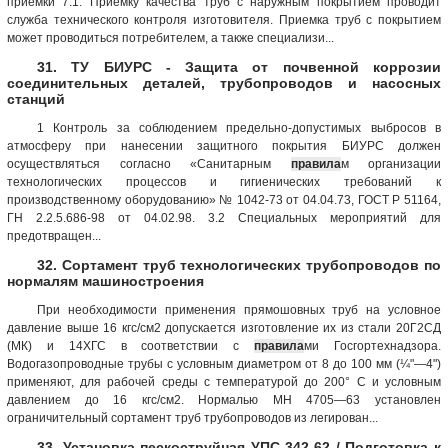
приемки 7.1. Приемку качества труб с наружным покрытием проводит
служба технического контроля изготовителя. Приемка труб с покрытием
может проводиться потребителем, а также специализи...
31. ТУ БИУРС - Защита от почвенной коррозии
соединительных деталей, трубопроводов и насосных
станций
1 Контроль за соблюдением предельно-допустимых выбросов в
атмосферу при нанесении защитного покрытия БИУРС должен
осуществляться согласно «Санитарным
правила
м организации
технологических процессов и гигиенических требований к
производственному оборудованию» № 1042-73 от 04.04.73, ГОСТ Р 51164,
ГН 2.2.5.686-98 от 04.02.98. 3.2 Специальных мероприятий для
предотвращен...
32. Сортамент труб технологических трубопроводов по
нормалям машиностроения
При необходимости применения прямошовных труб на условное
давление выше 16 кгс/см2 допускается изготовление их из стали 20Г2СД
(МК) и 14ХГС в соответствии с
правила
ми Госгортехнадзора.
Водогазопроводные трубы с условным диаметром от 8 до 100 мм (¼"—4")
применяют, для рабочей среды с температурой до 200° С и условным
давлением до 16 кгс/см2. Нормалью МН 4705—63 установлен
ограничительный сортамент труб трубопроводов из легирован...
33. Установка пескоструйная УПС-342-62 / Подготовка к