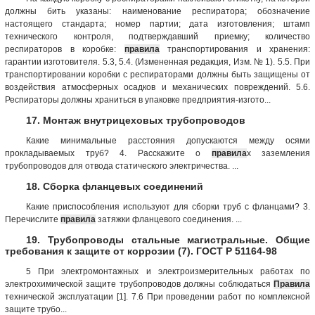
должны бить указаны: наименование респиратора; обозначение
настоящего стандарта; номер партии; дата изготовления; штамп
технического контроля, подтверждавший приемку; количество
респираторов в коробке:
правила
транспортирования и хранения:
гарантии изготовителя. 5.3, 5.4. (Измененная редакция, Изм. № 1). 5.5. При
транспортировании коробки с респираторами должны быть защищены от
воздействия атмосферных осадков и механических повреждений. 5.6.
Респираторы должны храниться в упаковке предприятия-изгото...
17. Монтаж внутрицеховых трубопроводов
Какие минимальные расстояния допускаются между осями
прокладываемых труб? 4. Расскажите о
правила
х заземления
трубопроводов для отвода статического электричества. ...
18. Сборка фланцевых соединений
Какие приспособления используют для сборки труб с фланцами? 3.
Перечислите
правила
затяжки фланцевого соединения. ...
19. Трубопроводы стальные магистральные. Общие
требования к защите от коррозии (7). ГОСТ Р 51164-98
5 При электромонтажных и электроизмерительных работах по
электрохимической защите трубопроводов должны соблюдаться
Правила
технической эксплуатации [1]. 7.6 При проведении работ по комплексной
защите трубо...