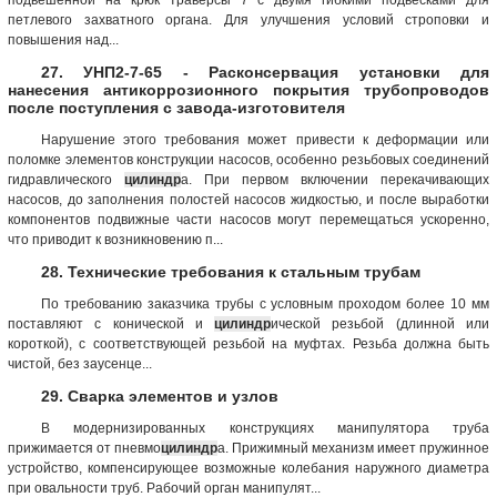
петлевого захватного органа. Для улучшения условий строповки и
повышения над...
27. УНП2-7-65 - Расконсервация установки для
нанесения антикоррозионного покрытия трубопроводов
после поступления с завода-изготовителя
Нарушение этого требования может привести к деформации или
поломке элементов конструкции насосов, особенно резьбовых соединений
гидравлического
цилиндр
а. При первом включении перекачивающих
насосов, до заполнения полостей насосов жидкостью, и после выработки
компонентов подвижные части насосов могут перемещаться ускоренно,
что приводит к возникновению п...
28. Технические требования к стальным трубам
По требованию заказчика трубы с условным проходом более 10 мм
поставляют с конической и
цилиндр
ической резьбой (длинной или
короткой), с соответствующей резьбой на муфтах. Резьба должна быть
чистой, без заусенце...
29. Сварка элементов и узлов
В модернизированных конструкциях манипулятора труба
прижимается от пневмо
цилиндр
а. Прижимный механизм имеет пружинное
устройство, компенсирующее возможные колебания наружного диаметра
при овальности труб. Рабочий орган манипулят...