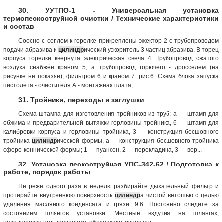
30. УУТПО-1 - Универсальная установка
термопескоструйной очистки / Технические характеристики
и состав
Соосно с соплом к горелке прикреплены эжектор 2 с трубопроводом
подачи абразива и
цилиндр
ический ускоритель 3 частиц абразива. В торец
корпуса горелки ввёрнута электрическая свеча 4. Трубопровод сжатого
воздуха снабжён краном 5, а трубопровод горючего - дросселем (на
рисунке не показан), фильтром 6 и краном 7. рис.6. Схема блока запуска
пистолета - очистителя А - монтажная плата; ...
31. Тройники, переходы и заглушки
Схема штампа для изготовления тройников из труб: а — штамп для
обжима и предварительной вытяжки горловины тройника, 6 — штамп для
калибровки корпуса и горловины тройника, 3 — конструкция бесшовного
тройника
цилиндр
ической формы, а — конструкция бесшовного тройника
сферо-коннической формы; 1 — пуансон, 2 — перекладина, 3 — вер...
32. Установка пескоструйная УПС-342-62 / Подготовка к
работе, порядок работы
Не реже одного раза в неделю разбирайте дыхательный фильтр и
протирайте внутреннюю поверхность
цилиндр
а чистой ветошью с целью
удаления масляного конденсата и грязи. 9.6. Постоянно следите за
состоянием шлангов установки. Местные вздутия на шлангах,
находящихся под давлением, обозначают износ шл...