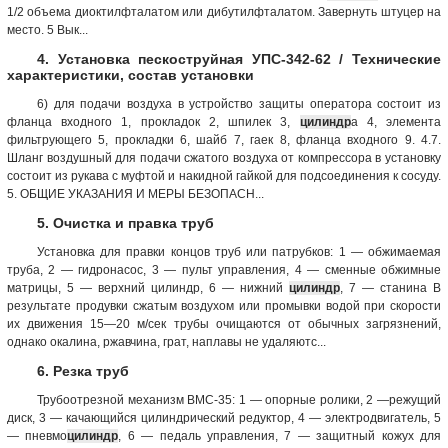
1/2 объема диоктилфталатом или дибутилфталатом. Завернуть штуцер на
место. 5 Вык...
4. Установка пескоструйная УПС-342-62 / Технические
характеристики, состав установки
6) для подачи воздуха в устройство защиты оператора состоит из
фланца входного 1, прокладок 2, шпилек 3,
цилиндр
а 4, элемента
фильтрующего 5, прокладки 6, шайб 7, гаек 8, фланца входного 9. 4.7.
Шланг воздушный для подачи сжатого воздуха от компрессора в установку
состоит из рукава с муфтой и накидной гайкой для подсоединения к сосуду.
5. ОБЩИЕ УКАЗАНИЯ И МЕРЫ БЕЗОПАСН...
5. Очистка и правка труб
Установка для правки концов труб или патрубков: 1 — обжимаемая
труба, 2 — гидронасос, 3 — пульт управления, 4 — сменные обжимные
матрицы, 5 — верхний цилиндр, 6 — нижний
цилиндр
, 7 — станина В
результате продувки сжатым воздухом или промывки водой при скорости
их движения 15—20 м/сек трубы очищаются от обычных загрязнений,
однако окалина, ржавчина, грат, наплавы не удаляютс...
6. Резка труб
Трубоотрезной механизм ВМС-35: 1 — опорные ролики, 2 —режущий
диск, 3 — качающийся цилиндрический редуктор, 4 — электродвигатель, 5
— пневмо
цилиндр
, 6 — педаль управления, 7 — защитный кожух для