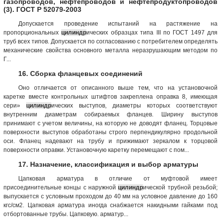
газопроводов, нефтепроводов и нефтепродуктопроводов
(3). ГОСТ Р 52079-2003
Допускается проведение испытаний на растяжение на
пропорциональных
цилиндр
ических образцах типа III по ГОСТ 1497 для
труб всех типов. Допускается по согласованию с потребителем определять
механические свойства основного металла неразрушающим методом по
Г...
16. Сборка фланцевых соединений
Оно отличается от описанного выше тем, что на установочной
каретке вместе контрольных штифтов закреплена оправка 8, имеющая
сери»
цилиндр
ических выступов, диаметры которых соответствуют
внутренним диаметрам собираемых фланцев. Ширину выступов
принимают с учетом величины, на которую не доводят фланец. Торцовые
поверхности выступов обработаны строго перпендикулярно продольной
оси. Фланец надевают на трубу и прижимают зеркалом к торцовой
поверхности оправки. Установочную каретку перемещают с пом...
17. Назначение, классификация и выбор арматуры
Цапковая арматура в отличие от муфтовой имеет
присоединительные концы с наружной
цилиндр
ической трубной резьбой;
выпускается с условным проходом до 40 мм на условное давление до 160
кгс/см2. Цапковая арматура иногда снабжается накидными гайками под
отбортованные трубы. Цапковую. арматур...