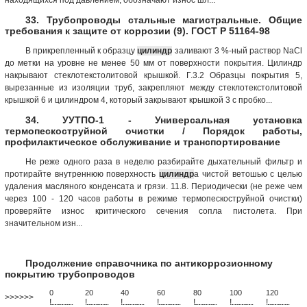
33. Трубопроводы стальные магистральные. Общие
требования к защите от коррозии (9). ГОСТ Р 51164-98
В прикрепленный к образцу
цилиндр
заливают 3 %-ный раствор NaCl
до метки на уровне не менее 50 мм от поверхности покрытия. Цилиндр
накрывают стеклотекстолитовой крышкой. Г.3.2 Образцы покрытия 5,
вырезанные из изоляции труб, закрепляют между стеклотекстолитовой
крышкой 6 и цилиндром 4, который закрывают крышкой 3 с пробко...
34. УУТПО-1 - Универсальная установка
термопескоструйной очистки / Порядок работы,
профилактическое обслуживание и транспортирование
Не реже одного раза в неделю разбирайте дыхательный фильтр и
протирайте внутреннюю поверхность
цилиндр
а чистой ветошью с целью
удаления масляного конденсата и грязи. 11.8. Периодически (не реже чем
через 100 - 120 часов работы в режиме термопескоструйной очистки)
проверяйте износ критического сечения сопла пистолета. При
значительном изн...
Продолжение справочника по антикоррозионному
покрытию трубопроводов
0
20
40
60
80
100
120
>>>>>>
!
.
.
.
.
.
.
.
.
.
.
.
.
.
.
.
.
.
.
.
!
.
.
.
.
.
.
.
.
.
.
.
.
.
.
.
.
.
.
.
!
.
.
.
.
.
.
.
.
.
.
.
.
.
.
.
.
.
.
.
!
.
.
.
.
.
.
.
.
.
.
.
.
.
.
.
.
.
.
.
!
.
.
.
.
.
.
.
.
.
.
.
.
.
.
.
.
.
.
.
!
.
.
.
.
.
.
.
.
.
.
.
.
.
.
.
.
.
.
.
!
.
.
.
.
.
.
.
.
.
.
.
.
.
.
.
.
.
.
.