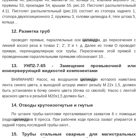
пружины 53, прокладки 54, крышки 55. рис.10. Пистолет распылительный
4.11. Пистолет распылительный (рис.10) состоит из стопора заднего 1,
стопора двухпозиционного 2, пружины 3, головки цилиндра 4, тяги штока 5,
кольца ...
12. Разметка труб
проводят прямые, параллельные оси
цилиндр
а, до пересечения с
линией косого реза в точках 1', 2', 3' и т. д. Далее из точки О проводят
прямую, перпендикулярную оси трубы. Пересечение этой прямой с
проведенными параллельными прямыми обозначают 10...
13. УНП2-7-65 - Замещение промывочной или
консервирующей жидкостей компонентами
ВНИМАНИЕ! Насос, на воздушном
цилиндр
е которого намотана
лента синего цвета, а выходной штуцер имеет резьбу М 22х 1,5, должен
быть установлен в бочку синего цвета (бочка со смолой). Насос с лентой
красного цвета и резьбой М20х1,5 должен быт...
14. Отводы крутоизогнутые и гнутые
По штанге трубы-заготовки проталкиваются захватом 6 с помощью
(гидро
цилиндр
ов 8 пресса. При рабочем ходе пресса захват упирается в
задний торец последней трубы-загот...
15. Трубы стальные сварные для магистральных