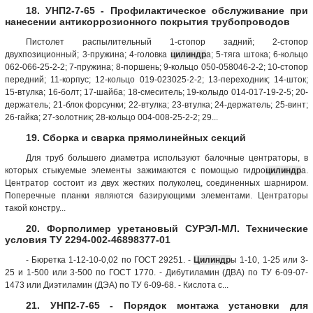
18. УНП2-7-65 - Профилактическое обслуживание при
нанесении антикоррозионного покрытия трубопроводов
Пистолет распылительный 1-стопор задний; 2-стопор
двухпозиционный; 3-пружина; 4-головка
цилиндр
а; 5-тяга штока; 6-кольцо
062-066-25-2-2; 7-пружина; 8-поршень; 9-кольцо 050-058046-2-2; 10-стопор
передний; 11-корпус; 12-кольцо 019-023025-2-2; 13-переходник; 14-шток;
15-втулка; 16-болт; 17-шайба; 18-смеситель; 19-колыдо 014-017-19-2-5; 20-
держатель; 21-блок форсунки; 22-втулка; 23-втулка; 24-держатель; 25-винт;
26-гайка; 27-золотник; 28-кольцо 004-008-25-2-2; 29...
19. Сборка и сварка прямолинейных секций
Для труб большего диаметра используют балочные центраторы, в
которых стыкуемые элементы зажимаются с помощью гидро
цилиндр
а.
Центратор состоит из двух жестких полуколец, соединенных шарниром.
Поперечные планки являются базирующими элементами. Центраторы
такой констру...
20. Форполимер уретановый СУРЭЛ-МЛ. Технические
условия ТУ 2294-002-46898377-01
- Бюретка 1-12-10-0,02 по ГОСТ 29251. -
Цилиндр
ы 1-10, 1-25 или 3-
25 и 1-500 или 3-500 по ГОСТ 1770. - Дибутиламин (ДВА) по ТУ 6-09-07-
1473 или Диэтиламин (ДЭА) по ТУ 6-09-68. - Кислота с...
21. УНП2-7-65 - Порядок монтажа установки для