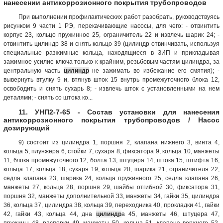
нанесении антикоррозионного покрытия трубопроводов
При выполнении профилактических работ разобрать, руководствуясь
рисунком 9 части 1 РЭ, перекачивающие насосы, для чего: - отвинтить
корпус 23, кольцо пружинное 25, ограничитель 22 и извлечь шарик 24; -
отвинтить цилиндр 38 и снять кольцо 39 (цилиндр отвинчивать, используя
специальные разжимные кольца, находящиеся в ЗИП и прикладывая
зажимное усилие ключа только к крайним, резьбовым частям цилиндра, за
центральную часть
цилиндр
не зажимать во избежание его смятия); -
вывернуть втулку 9 и, втянув шток 15 внутрь промежуточного блока 12,
освободить и снять сухарь 8; - извлечь шток с установленными на нем
деталями; - снять со штока ко...
11. УНП2-7-65 - Состав установки для нанесения
антикоррозионного покрытия трубопроводов / Насос
дозирующий
9) состоит из цилиндра 1, поршня 2, клапана нижнего 3, винта 4,
кольца 5, плунжера 6, стойки 7, сухаря 8, фиксатора 9, кольца 10, манжеты
11, блока промежуточного 12, болта 13, штуцера 14, штока 15, штифта 16,
кольца 17, кольца 18, сухаря 19, кольца 20, шарика 21, ограничителя 22,
седла клапана 23, шарика 24, кольца пружинного 25, седла клапана 26,
манжеты 27, кольца 28, поршня 29, шайбы отгибной 30, фиксатора 31,
поршня 32, манжеты дополнительной 33, манжеты 34, гайки 35, цилиндра
36, кольца 37, цилиндра 38, кольца 39, переходника 40, прокладки 41, гайки
42, гайки 43, кольца 44, дна
цилиндр
а 45, манжеты 46, штуцера 47,
пружины 48, распорки 49, манжеты 50, кольца 51, клапана верхнего 52,