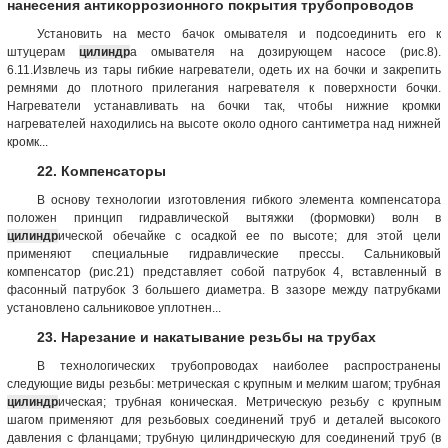
нанесения антикоррозионного покрытия трубопроводов
Установить на место бачок омывателя и подсоединить его к
штуцерам
цилиндр
а омывателя на дозирующем насосе (рис.8).
6.11.Извлечь из тары гибкие нагреватели, одеть их на бочки и закрепить
ремнями до плотного прилегания нагревателя к поверхности бочки.
Нагреватели устанавливать на бочки так, чтобы нижние кромки
нагревателей находились на высоте около одного сантиметра над нижней
кромк...
22. Компенсаторы
В основу технологии изготовления гибкого элемента компенсатора
положен принцип гидравлической вытяжки (формовки) волн в
цилиндр
ической обечайке с осадкой ее по высоте; для этой цели
применяют специальные гидравлические прессы. Сальниковый
компенсатор (рис.21) представляет собой патрубок 4, вставленный в
фасонный патрубок 3 большего диаметра. В зазоре между патрубками
установлено сальниковое уплотнен...
23. Нарезание и накатывание резьбы на трубах
В технологических трубопроводах наиболее распространены
следующие виды резьбы: метрическая с крупным и мелким шагом; трубная
цилиндр
ическая; трубная коническая. Метрическую резьбу с крупным
шагом применяют для резьбовых соединений труб и деталей высокого
давления с фланцами; трубную цилиндрическую для соединений труб (в