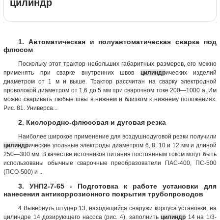
цилиндр
1. Автоматическая и полуавтоматическая сварка под
флюсом
Поскольку этот трактор небольших габаритных размеров, его можно
применять при сварке внутренних швов
цилиндр
ических изделий
диаметром от 1 м и выше. Трактор рассчитан на сварку электродной
проволокой диаметром от 1,6 до 5 мм при сварочном токе 200—1000 а. Им
можно сваривать любые швы в нижнем и близком к нижнему положениях.
Рис. 81. Универса...
2. Кислородно-флюсовая и дуговая резка
Наиболее широкое применение для воздушнодуговой резки получили
цилиндр
ические угольные электроды диаметром 6, 8, 10 и 12 мм и длиной
250—300 мм: В качестве источников питания постоянным током могут быть
использованы обычные сварочные преобразователи ПАС-400, ПС-500
(ПСО-500) и ...
3. УНП2-7-65 - Подготовка к работе установки для
нанесения антикоррозионного покрытия трубопроводов
4 Вывернуть штуцер 13, находящийся снаружи корпуса установки, на
цилиндре 14 дозирующего насоса (рис. 4), заполнить
цилиндр
14 на 1/3-