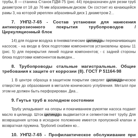
трубы, 8 — станина Станок ПДМ-75 (рис. 44) предназначен для резки труб
диаметром от 18 до 76 мм абразивным диском. Он состоит из качающейся
рамы 3, на которой укреплен абразивный диск 1 диаметром 2...
7. УНП2-7-65 - Состав установки для нанесения
антикоррозионного покрытия трубопроводов /
Циркуляционный блок
14) для подачи воздуха в пневматические
цилиндр
ы перекачивающих
насосов; - на входе в блок подготовки компонентов установлены краны 11
(рис. 5) для перекрытия линий подачи компонентов; - с задней стороны
блока подготовки компонентов выведен...
8. Трубопроводы стальные магистральные. Общие
требования к защите от коррозии (8). ГОСТ Р 51164-98
1 В центре образца в защитном покрытии сверлят
цилиндр
ическое
отверстие до образования в металле конического углубления. Металл при
этом не должен быть перфорирован. Диа...
9. Гнутье труб в холодном состоянии
Трубу укладывают на опоры и покачиванием рукоятки насоса подают
масло в цилиндр. Шток
цилиндр
а выдвигается и сегментом гнет трубу. Для
возвращения штока в исходное положение имеется пропускной клапан и
возвратная пружина. Трубогиб снабжен ко...
10. УНП2-7-65 - Профилактическое обслуживание при