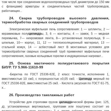
том числе при соединении водогазопроводных труб диаметром до 150 мм
с фланцами) арматуры и соединительных частей трубопроводов,
работающих...
24. Сварка трубопроводов высокого давления,
термообработка сварных соединений трубопроводов
Электрическая муфельная печь сопротивления: 1 — шплинты, 2 —
керамиковые полу
цилиндр
ы, 3, 6 — контакты, 4 — замок, 5 — медная
перемычка, 7— нихромовая лента, 8— установочные полукольца, 9 —
шпильки, 10— корпус, 11, 12 — теплоизоляционный материал, 13 —
стальной кожух, 14 — асбестовый лист В монтажных условиях для
термообработки сварных соединений труб применяют муфельные печи
сопротивления, газовые кольцевые горелки и индукционные нагреват...
25. Основа мастичного полиуретанового покрытия
БИУР. ТУ 5.966-11610-99
-Бюретка по ГОСТ 25336-82Е, 2 класс точности, исполнение 1,
вместимостью 10 см3, с погрешностью ±0,05 см3. -
Цилиндр
мерный по
ГОСТ 25336-82Е, вместимостью 25 см3. - Кислота уксусная по ГОСТ 61-75,
х...
26. Производство такелажных работ
Устройство для строповки грузов
цилиндр
ической формы (рис. 125,
д), установленных вертикально, группами или поштучно состоит из
подвешенной на крюк траверсы 7 с двумя гибкими подвесками для