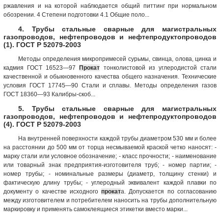
ржавления и на которой наблюдается общий питтинг при нормальном
обозрении. 4 Степени подготовки 4.1 Общие поло...
4. Трубы стальные сварные для магистральных
газопроводов, нефтепроводов и нефтепродуктопроводов
(1). ГОСТ Р 52079-2003
Методы определения микропримесей сурьмы, свинца, олова, цинка и
кадмия ГОСТ 16523—97
Прокат
тонколистовой из углеродистой стали
качественной и обыкновенного качества общего назначения. Технические
условия ГОСТ 17745—90 Стали и сплавы. Методы определения газов
ГОСТ 18360—93 Калибры-скоб...
5. Трубы стальные сварные для магистральных
газопроводов, нефтепроводов и нефтепродуктопроводов
(4). ГОСТ Р 52079-2003
На внутренней поверхности каждой трубы диаметром 530 мм и более
на расстоянии до 500 мм от торца несмываемой краской четко наносят: -
марку стали или условное обозначение; - класс прочности; - наименование
или товарный знак предприятия-изготовителя труб; - номер партии; -
номер трубы; - номинальные размеры (диаметр, толщину стенки) и
фактическую длину трубы; - углеродный эквивалент каждой плавки по
документу о качестве исходного
прокат
а. Допускается по согласованию
между изготовителем и потребителем наносить на трубы дополнительную
маркировку и применять самоклеящиеся этикетки вместо марки...