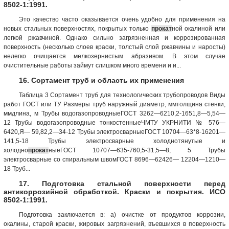
8502-1:1991.
Это качество часто оказывается очень удобно для применения на
новых стальных поверхностях, покрытых только
прокат
ной окалиной или
легкой ржавчиной. Однако сильно загрязненная и коррозированная
поверхность (несколько слоев краски, толстый слой ржавчины и наросты)
нелегко очищается мелкозернистым абразивом. В этом случае
очистительные работы займут слишком много времени и и...
16. Сортамент труб и область их применения
Таблица 3 Сортамент труб для технологических трубопроводов Виды
работ ГОСТ или ТУ Размеры труб наружный диаметр, ммтолщина стенки,
ммдлина, м Трубы водогазопроводныеГОСТ 3262—6210,2-1651,8—5,54—
12 Трубы водогазопроводные тонкостенныеЧМТУ УКРНИТИ № 576—
6420,Я— 59,82,2—34-12 Трубы электросварныеГОСТ 10704—63*8-16201—
141,5-18 Трубы электросварные холоднотянутые и
холодно
прокат
ныеГОСТ 10707—635-760,5-31,5—8; 5 Трубы
электросварные со спиральным швомГОСТ 8696—62426— 12204—1210—
18 Труб...
17. Подготовка стальной поверхности перед
антикоррозийной обработкой. Краски и покрытия. ИСО
8502-1:1991.
Подготовка заключается в: a) очистке от продуктов коррозии,
окалины, старой краски, жировых загрязнений, въевшихся в поверхность