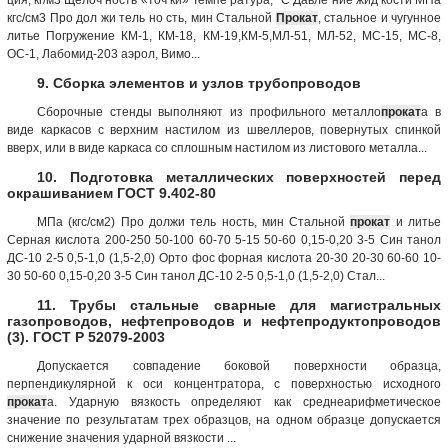
кгс/см3 Про дол жи тель но сть, мин Стальной
Прокат
, стальное и чугунное
литье Погружение КМ-1, КМ-18, КМ-19,КМ-5,МЛ-51, МЛ-52, МС-15, МС-8,
ОС-1, Лабомид-203 аэрол, Вимо...
9. Сборка элементов и узлов трубопроводов
Сборочные стенды выполняют из профильного металло
прокат
а в
виде каркасов с верхним настилом из швеллеров, повернутых спинкой
вверх, или в виде каркаса со сплошным настилом из листового металла...
10. Подготовка металлических поверхностей перед
окрашиванием ГОСТ 9.402-80
МПа (кгс/см2) Про должи тель ность, мин Стальной
прокат
и литье
Серная кислота 200-250 50-100 60-70 5-15 50-60 0,15-0,20 3-5 Син танол
ДС-10 2-5 0,5-1,0 (1,5-2,0) Орто фос форная кислота 20-30 20-30 60-60 10-
30 50-60 0,15-0,20 3-5 Син танол ДС-10 2-5 0,5-1,0 (1,5-2,0) Стал...
11. Трубы стальные сварные для магистральных
газопроводов, нефтепроводов и нефтепродуктопроводов
(3). ГОСТ Р 52079-2003
Допускается совпадение боковой поверхности образца,
перпендикулярной к оси концентратора, с поверхностью исходного
прокат
а. Ударную вязкость определяют как среднеарифметическое
значение по результатам трех образцов, на одном образце допускается
снижение значения ударной вязкости ...