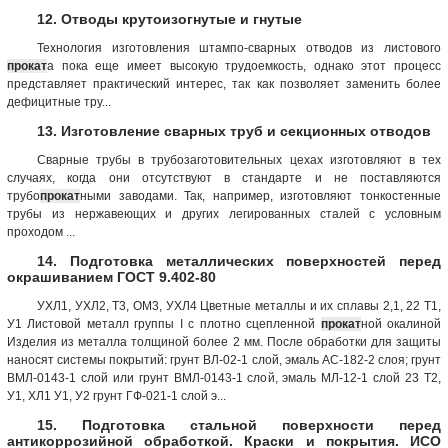
12. Отводы крутоизогнутые и гнутые
Технология изготовления штампо-сварных отводов из листового
прокат
а пока еще имеет высокую трудоемкость, однако этот процесс
представляет практический интерес, так как позволяет заменить более
дефицитные тру...
13. Изготовление сварных труб и секционных отводов
Сварные трубы в трубозаготовительных цехах изготовляют в тех
случаях, когда они отсутствуют в стандарте и не поставляются
трубо
прокат
ными заводами. Так, например, изготовляют тонкостенные
трубы из нержавеющих и других легированных сталей с условным
проходом ...
14. Подготовка металлических поверхностей перед
окрашиванием ГОСТ 9.402-80
УХЛ1, УХЛ2, Т3, ОМ3, УХЛ4 Цветные металлы и их сплавы 2,1, 22 T1,
У1 Листовой металл группы I с плотно сцепленной
прокат
ной окалиной
Изделия из металла толщиной более 2 мм. После обработки для защиты
наносят системы покрытий: грунт ВЛ-02-1 слой, эмаль АС-182-2 слоя; грунт
ВМЛ-0143-1 слой или грунт ВМЛ-0143-1 слой, эмаль МЛ-12-1 слой 23 T2,
У1, ХЛ1 У1, У2 грунт ГФ-021-1 слой э...
15. Подготовка стальной поверхности перед
антикоррозийной обработкой. Краски и покрытия. ИСО