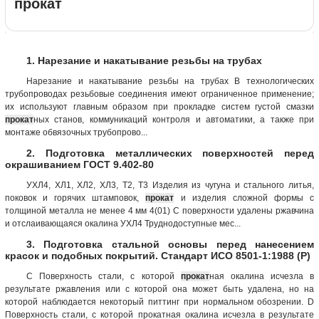
прокат
1. Нарезание и накатывание резьбы на трубах
Нарезание и накатывание резьбы на трубах В технологических
трубопроводах резьбовые соединения имеют ограниченное применение;
их используют главным образом при прокладке систем густой смазки
прокат
ных станов, коммуникаций контроля и автоматики, а также при
монтаже обвязочных трубопрово...
2. Подготовка металлических поверхностей перед
окрашиванием ГОСТ 9.402-80
УХЛ4, ХЛ1, ХЛ2, ХЛ3, Т2, Т3 Изделия из чугуна и стального литья,
поковок и горячих штамповок,
прокат
и изделия сложной формы с
толщиной металла не менее 4 мм 4(01) С поверхности удалены ржавчина
и отслаивающаяся окалина УХЛ4 Труднодоступные мес...
3. Подготовка стальной основы перед нанесением
красок и подобных покрытий. Стандарт ИСО 8501-1:1988 (Р)
С Поверхность стали, с которой
прокат
ная окалина исчезла в
результате ржавления или с которой она может быть удалена, но на
которой наблюдается некоторый питтинг при нормальном обозрении. D
Поверхность стали, с которой прокатная окалина исчезла в результате