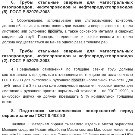
6. Трубы стальные сварные для магистральных
газопроводов, нефтепроводов и нефтепродуктопроводов
(5). ГОСТ Р 52079-2003
1 Оборудование, используемое для ультразвукового контроля,
должно обеспечивать возможность длительного и непрерывного контроля
листового или рулонного
прокат
а, а также основного металла и сварных
соединений труб. Проверка надежности и эффективности контроля
должна осуществляться не менее одного раза в течение раб...
7. Трубы стальные сварные для магистральных
газопроводов, нефтепроводов и нефтепродуктопроводов
(2). ГОСТ Р 52079-2003
4 Предельные отклонения по толщине стенки труб должны
соответствовать предельным отклонениям по толщине металла согласно
ГОСТ 19903 для листового и рулонного
прокат
а нормальной точности. Для
труб типов 2 и 3 из стали контролируемой прокатки плюсовой допуск для
листового и рулонного проката нормальной точности — по ГОСТ 19903, а
минусовой допуск не должен превышать 5 % номинальной толщины
стенк...
8. Подготовка металлических поверхностей перед
окрашиванием ГОСТ 9.402-80
Таблица 1 Материал обраба тываемого изделия Метод обработки
Моющее средство Режим обработки Марка состава Мас совая конце нтра
ция, кг/м3 Щелоч ность «точ ки» Темпе ратура, °С Давле ние жид кости МПа