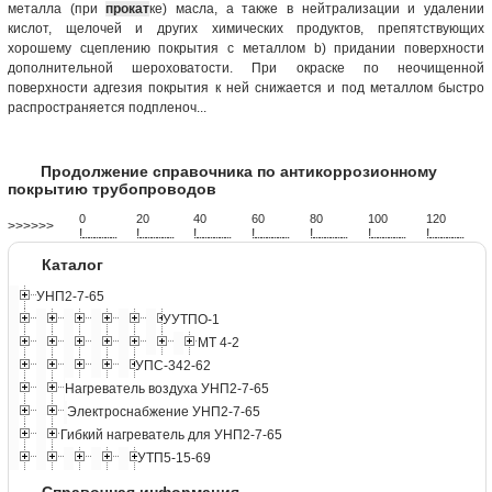
металла (при
прокат
ке) масла, а также в нейтрализации и удалении
кислот, щелочей и других химических продуктов, препятствующих
хорошему сцеплению покрытия с металлом b) придании поверхности
дополнительной шероховатости. При окраске по неочищенной
поверхности адгезия покрытия к ней снижается и под металлом быстро
распространяется подпленоч...
Продолжение справочника по антикоррозионному
покрытию трубопроводов
0
20
40
60
80
100
120
>>>>>>
!
.
.
.
.
.
.
.
.
.
.
.
.
.
.
.
.
.
.
.
!
.
.
.
.
.
.
.
.
.
.
.
.
.
.
.
.
.
.
.
!
.
.
.
.
.
.
.
.
.
.
.
.
.
.
.
.
.
.
.
!
.
.
.
.
.
.
.
.
.
.
.
.
.
.
.
.
.
.
.
!
.
.
.
.
.
.
.
.
.
.
.
.
.
.
.
.
.
.
.
!
.
.
.
.
.
.
.
.
.
.
.
.
.
.
.
.
.
.
.
!
.
.
.
.
.
.
.
.
.
.
.
.
.
.
.
.
.
.
.
Каталог
УНП2-7-65
УУТПО-1
МТ 4-2
УПС-342-62
Нагреватель воздуха УНП2-7-65
Электроснабжение УНП2-7-65
Гибкий нагреватель для УНП2-7-65
УТП5-15-69
Справочная информация