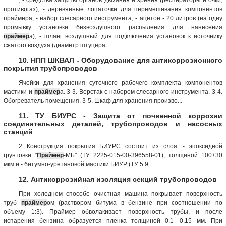
противогаз); - деревянные лопаточки для перемешивания компонентов
праймера; - набор слесарного инструмента; - ацетон - 20 литров (на одну
промывку установки безвоздушного распыления для нанесения
праймер
а); - шланг воздушный для подключения установок к источнику
сжатого воздуха (диаметр штуцера...
10. НПП ШКВАЛ - Оборудование для антикоррозионного
покрытия трубопроводов
Ячейки для хранения суточного рабочего комплекта компонентов
мастики и
праймер
а. 3-3. Верстак с набором слесарного инструмента. 3-4.
Обогреватель помещения. 3-5. Шкаф для хранения произво...
11. ТУ БИУРС - Защита от почвенной коррозии
соединительных деталей, трубопроводов и насосных
станций
2 Конструкция покрытия БИУРС состоит из слоя: - эпоксидной
грунтовки "
Праймер
-МБ" (ТУ 2225-015-00-396558-01), толщиной 100±30
мкм и - битумно-уретановой мастики БИУР (ТУ 5.9...
12. Антикоррозийная изоляция секций трубопроводов
При холодном способе очистная машина покрывает поверхность
труб
праймер
ом (раствором битума в бензине при соотношении по
объему 1:3). Праймер обволакивает поверхность трубы, и после
испарения бензина образуется пленка толщиной 0,1—0,15 мм. При