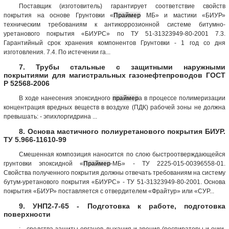
Поставщик (изготовитель) гарантирует соответствие свойств
покрытия на основе Грунтовки «
Праймер
МБ» и мастики «БИУР»
техническим требованиям к антикоррозионной системе битумно-
уретанового покрытия «БИУРС» по ТУ 51-31323949-80-2001 7.3.
Гарантийный срок хранения компонентов Грунтовки - 1 год со дня
изготовления. 7.4. По истечении га...
7. Трубы стальные с защитными наружными
покрытиями для магистральных газонефтепроводов ГОСТ
Р 52568-2006
В ходе нанесения эпоксидного
праймер
а в процессе полимеризации
концентрация вредных веществ в воздухе (ПДК) рабочей зоны не должна
превышать: - эпихлоргидрина ...
8. Основа мастичного полиуретанового покрытия БИУР.
ТУ 5.966-11610-99
Смешенная композиция наносится по слою быстроотверждающейся
грунтовки эпоксидной «
Праймер
-МБ» - ТУ 2225-015-00396558-01.
Свойства полученного покрытия должны отвечать требованиям на систему
бутум-уретанового покрытия «БИУРС» - ТУ 51-31323949-80-2001. Основа
покрытия «БИУР» поставляется с отвердителем «Фрайтур» или «СУР...
9. УНП2-7-65 - Подготовка к работе, подготовка
поверхности
; - средства защиты органов дыхания и зрения (респираторы и очки,