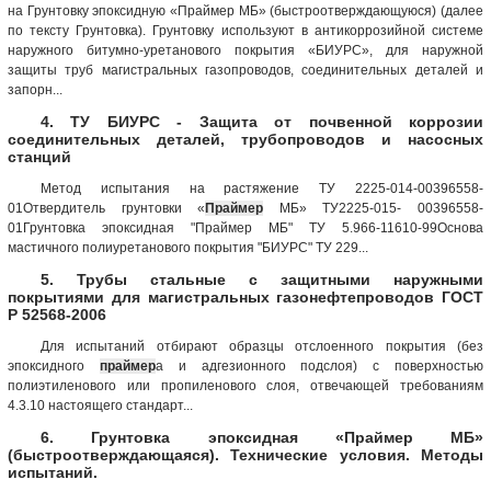
на Грунтовку эпоксидную «Праймер МБ» (быстроотверждающуюся) (далее
по тексту Грунтовка). Грунтовку используют в антикоррозийной системе
наружного битумно-уретанового покрытия «БИУРС», для наружной
защиты труб магистральных газопроводов, соединительных деталей и
запорн...
4. ТУ БИУРС - Защита от почвенной коррозии
соединительных деталей, трубопроводов и насосных
станций
Метод испытания на растяжение ТУ 2225-014-00396558-
01Отвердитель грунтовки «
Праймер
МБ» ТУ2225-015- 00396558-
01Грунтовка эпоксидная "Праймер МБ" ТУ 5.966-11610-99Основа
мастичного полиуретанового покрытия "БИУРС" ТУ 229...
5. Трубы стальные с защитными наружными
покрытиями для магистральных газонефтепроводов ГОСТ
Р 52568-2006
Для испытаний отбирают образцы отслоенного покрытия (без
эпоксидного
праймер
а и адгезионного подслоя) с поверхностью
полиэтиленового или пропиленового слоя, отвечающей требованиям
4.3.10 настоящего стандарт...
6. Грунтовка эпоксидная «Праймер МБ»
(быстроотверждающаяся). Технические условия. Методы
испытаний.