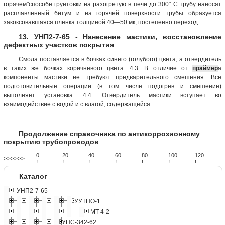
горячем"способе грунтовки на разогретую в печи до 300° С трубу наносят
расплавленный битум и на горячей поверхности трубы образуется
закоксовавшаяся пленка толщиной 40—50 мк, постепенно переход...
13. УНП2-7-65 - Нанесение мастики, восстановление
дефектных участков покрытия
Смола поставляется в бочках синего (голубого) цвета, а отвердитель
в таких же бочках коричневого цвета. 4.3. В отличие от
праймер
а
компоненты мастики не требуют предварительного смешения. Все
подготовительные операции (в том числе подогрев и смешение)
выполняет установка. 4.4. Отвердитель мастики вступает во
взаимодействие с водой и с влагой, содержащейся...
Продолжение справочника по антикоррозионному
покрытию трубопроводов
0
20
40
60
80
100
120
>>>>>>
!
.
.
.
.
.
.
.
.
.
.
.
.
.
.
.
.
.
.
.
!
.
.
.
.
.
.
.
.
.
.
.
.
.
.
.
.
.
.
.
!
.
.
.
.
.
.
.
.
.
.
.
.
.
.
.
.
.
.
.
!
.
.
.
.
.
.
.
.
.
.
.
.
.
.
.
.
.
.
.
!
.
.
.
.
.
.
.
.
.
.
.
.
.
.
.
.
.
.
.
!
.
.
.
.
.
.
.
.
.
.
.
.
.
.
.
.
.
.
.
!
.
.
.
.
.
.
.
.
.
.
.
.
.
.
.
.
.
.
.
Каталог
УНП2-7-65
УУТПО-1
МТ 4-2
УПС-342-62