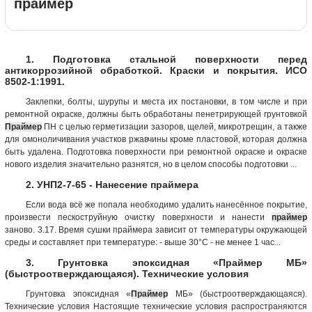
праймер
1. Подготовка стальной поверхности перед
антикоррозийной обработкой. Краски и покрытия. ИСО
8502-1:1991.
Заклепки, болты, шурупы и места их постановки, в том числе и при
ремонтной окраске, должны быть обработаны пенетрирующей грунтовкой
Праймер
ПН с целью герметизации зазоров, щелей, микротрещин, а также
для омоноличивания участков ржавчины кроме пластовой, которая должна
быть удалена. Подготовка поверхности при ремонтной окраске и окраске
нового изделия значительно разнятся, но в целом способы подготовки ...
2. УНП2-7-65 - Нанесение праймера
Если вода всё же попала необходимо удалить нанесённое покрытие,
произвести пескоструйную очистку поверхности и нанести
праймер
заново. 3.17. Время сушки праймера зависит от температуры окружающей
среды и составляет при температуре: - выше 30°С - не менее 1 час...
3. Грунтовка эпоксидная «Праймер МБ»
(быстроотверждающаяся). Технические условия
Грунтовка эпоксидная «
Праймер
МБ» (быстроотверждающаяся).
Технические условия Настоящие технические условия распространяются