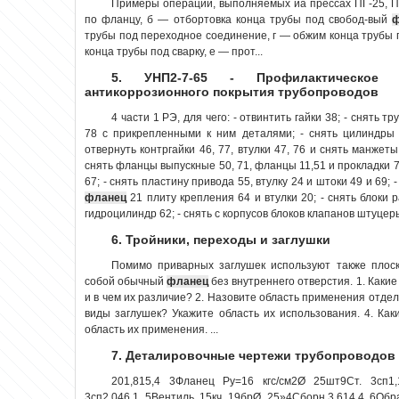
Примеры операций, выполняемых иа прессах ПГ-25, ПГ
по фланцу, б — отбортовка конца трубы под свобод-вый
трубы под переходное соединение, г — обжим конца трубы 
конца трубы под сварку, е — прот...
5. УНП2-7-65 - Профилактическое 
антикоррозионного покрытия трубопроводов
4 части 1 РЭ, для чего: - отвинтить гайки 38; - снять 
78 с прикрепленными к ним деталями; - снять цилиндры 
отвернуть контргайки 46, 77, втулки 47, 76 и снять манжеты 
снять фланцы выпускные 50, 71, фланцы 11,51 и прокладки 70
67; - снять пластину привода 55, втулку 24 и штоки 49 и 69; -
фланец
21 плиту крепления 64 и втулки 20; - снять блоки 
гидроцилиндр 62; - снять с корпусов блоков клапанов штуцеры
6. Тройники, переходы и заглушки
Помимо приварных заглушек используют также плос
собой обычный
фланец
без внутреннего отверстия. 1. Каки
и в чем их различие? 2. Назовите область применения отдел
виды заглушек? Укажите область их использования. 4. Ка
область их применения. ...
7. Деталировочные чертежи трубопроводов
201,815,4 3Фланец Ру=16 кгс/см2Ø 25шт9Ст. 3сп1,
3сп2,046,1 5Вентиль 15кч 19брØ 25»4Сборн.3,614,4 6Обр