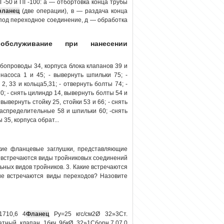
-50 и ПГ-100: а — отбортовка конца трубы
фланец
(две операции), в — раздача конца
под переходное соединение, д — обработка
обслуживание при нанесении
трубопроводы 34, корпуса блока клапанов 39 и
насоса 1 и 45; - вывернуть шпильки 75; -
2, 33 и кольца5,31; - отвернуть болты 74; -
; - снять цилиндр 14, вывернуть болты 54 и
 вывернуть стойку 25, стойки 53 и 66; - снять
распределительные 58 и шпильки 60; -снять
 35, корпуса обрат...
кие фланцевые заглушки, представляющие
е встречаются виды тройниковых соединений
ьных видов тройников. 3. Какие встречаются
кие встречаются виды переходов? Назовите
1710,6 4
Фланец
Ру=25 кгс/см2Ø 32»3Ст.
атный клапан 1бкч 9бкØ 32»1Сборн.7,07,0