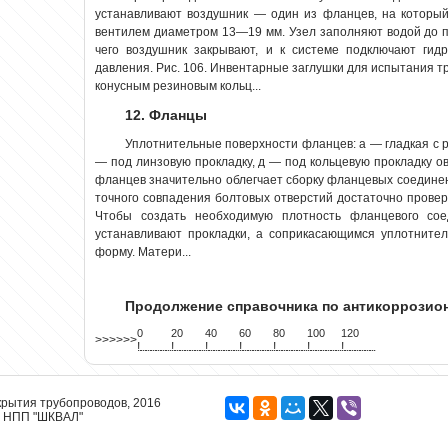
устанавливают воздушник — один из фланцев, на которы
вентилем диаметром 13—19 мм. Узел заполняют водой до п
чего воздушник закрывают, и к системе подключают гид
давления. Рис. 106. Инвентарные заглушки для испытания тр
конусным резиновым кольц...
12. Фланцы
Уплотнительные поверхности фланцев: а — гладкая с р
— под линзовую прокладку, д — под кольцевую прокладку о
фланцев значительно облегчает сборку фланцевых соединен
точного совпадения болтовых отверстий достаточно прове
Чтобы создать необходимую плотность фланцевого со
устанавливают прокладки, а соприкасающимся уплотните
форму. Матери...
Продолжение справочника по антикоррози
0
20
40
60
80
100
120
>>>>>>
!
.
.
.
.
.
.
.
.
.
.
.
.
.
.
.
.
.
.
.
!
.
.
.
.
.
.
.
.
.
.
.
.
.
.
.
.
.
.
.
!
.
.
.
.
.
.
.
.
.
.
.
.
.
.
.
.
.
.
.
!
.
.
.
.
.
.
.
.
.
.
.
.
.
.
.
.
.
.
.
!
.
.
.
.
.
.
.
.
.
.
.
.
.
.
.
.
.
.
.
!
.
.
.
.
.
.
.
.
.
.
.
.
.
.
.
.
.
.
.
!
.
.
.
.
.
.
.
.
.
.
.
.
.
.
.
.
.
.
.
крытия трубопроводов, 2016
О НПП "ШКВАЛ"