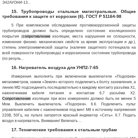
Э42АУОНИ-13...
15. Трубопроводы стальные магистральные. Общие
требования к защите от коррозии (6). ГОСТ Р 51164-98
5 При комплексном обследовании противокоррозионной защиты
трубопроводов должно быть определено состояние изоляционного
покрытия (
сопротивление
изоляции, места нарушения ее сплошности,
изменение физико- механических свойств за время эксплуатации и др.),
степень электрохимической защиты (наличие защитного потенциала на
всей поверхности трубопровода) и коррозионное состояние трубопровода
(по резуль...
16. Нагреватель воздуха для УНП2-7-65
Измерения выполнять при включенном выключателе «Подогрев»
мегаомметром, зажим «Земля» которого подключить к болту заземления, а
линию МΏ подсоединить последовательно к каждому контакту разъёма Х1,
наконечникам кабеля питания и контактам 6,7 разъёма Х2.
Сопротивление
изоляции при всех измерениях должно быть не менее 5
Мом. Выключить выключатель «Подогрев». 6.6. Подключить пульт
управления кабелем с наконечником под винт М8 к источнику напряжения
220В, 50Гц, на пульте загорится красный индикатор «Сеть». 6.7. Подать
воздух в нагреватель. Внимание! Включать ...
17. Технические требования к стальным трубам