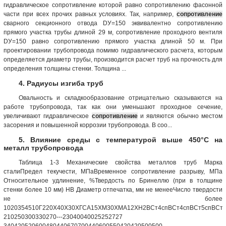
гидравлическое сопротивление которой равно сопротивлению фасонной
части при всех прочих равных условиях. Так, например,
сопротивление
сварного секционного отвода DУ=150 эквивалентно сопротивлению
прямого участка трубы длиной 29 м, сопротивление проходного вентиля
DУ=150 равно сопротивлению прямого участка длиной 50 м. При
проектировании трубопровода помимо гидравлического расчета, которым
определяется диаметр трубы, производится расчет труб на прочность для
определения толщины стенки. Толщина ...
4. Радиусы изгиба труб
Овальность и складкообразование отрицательно сказываются на
работе трубопровода, так как они уменьшают проходное сечение,
увеличивают гидравлическое
сопротивление
и являются обычно местом
засорения и повышенной коррозии трубопровода. В соо...
5. Влияние среды с температурой выше 450°С на
металл трубопровода
Таблица 1-3 Механические свойства металлов труб Марка
сталиПредел текучести, МПаВременное сопротивление разрыву, МПа
Относительное удлинение, %Твердость по Бринеллю (при в толщине
стенки более 10 мм) HB Диаметр отпечатка, мм не менееЧисло твердости
не более
1020354510Г220Х40Х30ХГСА15ХМ30ХМА12ХН2ВСт4спВСт4спВСт5спВСт5
210250300330270---23040040025252727
340420520600480440670700440600550420420500500