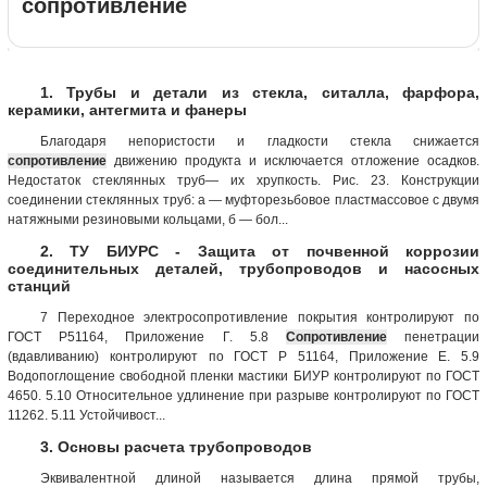
сопротивление
1. Трубы и детали из стекла, ситалла, фарфора,
керамики, антегмита и фанеры
Благодаря непористости и гладкости стекла снижается
сопротивление
движению продукта и исключается отложение осадков.
Недостаток стеклянных труб— их хрупкость. Рис. 23. Конструкции
соединении стеклянных труб: а — муфторезьбовое пластмассовое с двумя
натяжными резиновыми кольцами, б — бол...
2. ТУ БИУРС - Защита от почвенной коррозии
соединительных деталей, трубопроводов и насосных
станций
7 Переходное электросопротивление покрытия контролируют по
ГОСТ Р51164, Приложение Г. 5.8
Сопротивление
пенетрации
(вдавливанию) контролируют по ГОСТ Р 51164, Приложение Е. 5.9
Водопоглощение свободной пленки мастики БИУР контролируют по ГОСТ
4650. 5.10 Относительное удлинение при разрыве контролируют по ГОСТ
11262. 5.11 Устойчивост...
3. Основы расчета трубопроводов
Эквивалентной длиной называется длина прямой трубы,