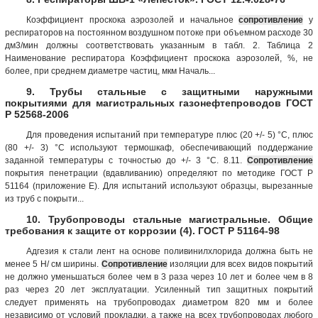
Коэффициент проскока аэрозолей и начальное
сопротивление
у
респираторов на постоянном воздушном потоке при объемном расходе 30
дм3/мин должны соответствовать указанным в табл. 2. Таблица 2
Наименование респиратора Коэффициент проскока аэрозолей, %, не
более, при среднем диаметре частиц, мкм Началь...
9. Трубы стальные с защитными наружными
покрытиями для магистральных газонефтепроводов ГОСТ
Р 52568-2006
Для проведения испытаний при температуре плюс (20 +/- 5) °C, плюс
(80 +/- 3) °C используют термошкаф, обеспечивающий поддержание
заданной температуры с точностью до +/- 3 °C. 8.11.
Сопротивление
покрытия пенетрации (вдавливанию) определяют по методике ГОСТ Р
51164 (приложение Е). Для испытаний используют образцы, вырезанные
из труб с покрыти...
10. Трубопроводы стальные магистральные. Общие
требования к защите от коррозии (4). ГОСТ Р 51164-98
Адгезия к стали лент на основе поливинилхлорида должна быть не
менее 5 Н/ см ширины.
Сопротивление
изоляции для всех видов покрытий
не должно уменьшаться более чем в 3 раза через 10 лет и более чем в 8
раз через 20 лет эксплуатации. Усиленный тип защитных покрытий
следует применять на трубопроводах диаметром 820 мм и более
независимо от условий прокладки, а также на всех трубопроводах любого