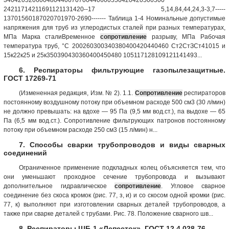
24211714211691121131420--17 5,14,84,44,24,3-3,7-----
13701560187020701970-2690------- Таблица 1-4 Номинальные допустимые
напряжения для труб из углеродистых сталей при разных температурах,
МПа Марка сталиВременное
сопротивление
разрыву, МПа Рабочая
температура труб, °С 200260300340380400420440460 Ст2СтЗСт41015 и
15к22к25 и 25к350390430360400450480 105117128109121141493...
6. Респираторы фильтрующие газопылезащитные.
ГОСТ 17269-71
(Измененная редакция, Изм. № 2). 1.1.
Сопротивление
респираторов
постоянному воздушному потоку при объемном расходе 500 см3 (30 л/мин)
не должно превышать: на вдохе — 95 Па (9,5 мм вод.ст.), па выдохе — 65
Па (6,5 мм вод.ст.). Сопротивление фильтрующих патронов постоянному
потоку при объемном расходе 250 см3 (15 л/мин) н...
7. Способы сварки трубопроводов и виды сварных
соединений
Ограниченное применение подкладных колец объясняется тем, что
они уменьшают проходное сечение трубопровода и вызывают
дополнительное гидравлическое
сопротивление
. Угловое сварное
соединение без скоса кромок (рис. 77, з, и) и со скосом одной кромки (рис.
77, к) выполняют при изготовлении сварных деталей трубопроводов, а
также при сварке деталей с трубами. Рис. 78. Положение сварного шв...
8. Респираторы ШБ-1 «Лепесток». ГОСТ 12.4.028-76