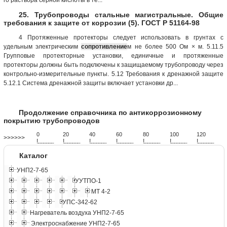
25. Трубопроводы стальные магистральные. Общие
требования к защите от коррозии (5). ГОСТ Р 51164-98
4 Протяженные протекторы следует использовать в грунтах с
удельным электрическим
сопротивление
м не более 500 Ом × м. 5.11.5
Групповые протекторные установки, единичные и протяженные
протекторы должны быть подключены к защищаемому трубопроводу через
контрольно-измерительные пункты. 5.12 Требования к дренажной защите
5.12.1 Система дренажной защиты включает установки др...
Продолжение справочника по антикоррозионному
покрытию трубопроводов
0
20
40
60
80
100
120
>>>>>>
!
.
.
.
.
.
.
.
.
.
.
.
.
.
.
.
.
.
.
.
!
.
.
.
.
.
.
.
.
.
.
.
.
.
.
.
.
.
.
.
!
.
.
.
.
.
.
.
.
.
.
.
.
.
.
.
.
.
.
.
!
.
.
.
.
.
.
.
.
.
.
.
.
.
.
.
.
.
.
.
!
.
.
.
.
.
.
.
.
.
.
.
.
.
.
.
.
.
.
.
!
.
.
.
.
.
.
.
.
.
.
.
.
.
.
.
.
.
.
.
!
.
.
.
.
.
.
.
.
.
.
.
.
.
.
.
.
.
.
.
Каталог
УНП2-7-65
УУТПО-1
МТ 4-2
УПС-342-62
Нагреватель воздуха УНП2-7-65
Электроснабжение УНП2-7-65