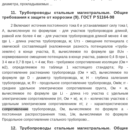
диаметра, прокладываемых ...
11. Трубопроводы стальные магистральные. Общие
требования к защите от коррозии (9). ГОСТ Р 51164-98
2 Включают источник постоянного тока 6 и устанавливают силу тока I,
А, вычисленную по формулам: - для участков трубопроводов длиной,
равной или более 4 км: - для участков трубопроводов длиной менее 4 км:
где L - длина участка трубопровода, м; Uтз - смещение потенциала с
омической составляющей (наложенная разность потенциалов «труба-
земля») в конце участка, В, вычисляемое по формуле где δUн -
нормированное смещение потенциала в конце участка, равное 0,4 В при L
3 4 км и 0,7 В при L < 4 км; Rиз - требуемое сопротивление изоляции (Ом ×
м2), определяемое по таблице 1 настоящего стандарта; Rр -
сопротивление растеканию трубопровода (Ом × м2), вычисляемое по
формуле где D - диаметр трубопровода, м; Н - глубина залегания
трубопровода, м; Rт - продольное сопротивление трубопровода, Ом/м; rг -
среднее удельное электрическое сопротивление грунта, Ом × м,
вычисляемое по формуле где Li - длина i-го участка с удельным
электрическим сопротивлением (rгi, Ом × м), м; п - количество участков с
удельным электрическим сопротивлением rгi; z - характеристическое
сопротивление
трубопровода, Ом, вычисляемое по формуле а -
постоянная распространения тока, 1/м, вычисляемая по формуле
Продольное сопротивление стального трубопрово...
12. Трубопроводы стальные магистральные. Общие