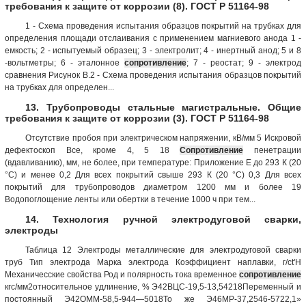
требования к защите от коррозии (8). ГОСТ Р 51164-98
1 - Схема проведения испытания образцов покрытий на трубках для
определения площади отслаивания с применением магниевого анода 1 -
емкость; 2 - испытуемый образец; 3 - электролит; 4 - инертный анод; 5 и 8
-вольтметры; 6 - эталонное
сопротивление
; 7 - реостат; 9 - электрод
сравнения Рисунок В.2 - Схема проведения испытания образцов покрытий
на трубках для определен...
13. Трубопроводы стальные магистральные. Общие
требования к защите от коррозии (3). ГОСТ Р 51164-98
Отсутствие пробоя при электрическом напряжении, кВ/мм 5 Искровой
дефектоскоп Все, кроме 4, 5 18
Сопротивление
пенетрации
(вдавливанию), мм, не более, при температуре: Приложение Е до 293 К (20
°С) и менее 0,2 Для всех покрытий свыше 293 К (20 °С) 0,3 Для всех
покрытий для трубопроводов диаметром 1200 мм и более 19
Водопоглощение ленты или обертки в течение 1000 ч при тем...
14. Технология ручной электродуговой сварки,
электроды
Таблица 12 Электроды металлические для электродуговой сварки
труб Тип электрода Марка электрода Коэффициент наплавки, г/ct'H
Механичесские свойства Род и полярность тока временное
сопротивление
кгс/мм2относительное удлинение, % Э42ВЦС-19,5-13,54218Переменный и
постоянный Э42ОММ-58,5-944—5018То же Э46МР-37,2546-5722,1»