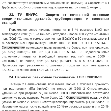
что соответствует нормативным значениям sв, (кгс/мм2). 4 Сортамент 4.1
Трубы по способу изготовления подразделяют на три типа: 1 — пря...
23. ТУ БИУРС - Защита от почвенной коррозии
соединительных деталей, трубопроводов и насосных
станций
Переходное сопротивление покрытия в 3 % растворе NaCl при
температуре (20±5)°С, не менее: - исходное - после 100 суток испытаний
при: (20±3)°С; -после термостарения при (80±3)°С и 30 суток выдержки в 3
% растворе NaCl при (60±3)°С Ом·м² 108 108 108 107 ГОСТ Р 51164 9.
Сопротивление
пенетрации (вдавливанию), не более, при температурах:
(20±5)°С; (60±3)°С мм 0,2 0,3 ГОСТ Р 51164 10. Водопоглощение
отслоенного покрытия (свободной пленки мастики) после 1000 ч
испытаний, не более, при: (20±5)°С; (60±3)°С % 5 5 ГОСТ 4650 11.
Прочность при растяжении отслоенного покрытия при температуре
(20±5)°С, не менее МПа 12,0 ГОСТ 11262 12. О...
24. Перчатки резиновые технические. ГОСТ 20010-93
Таблица 2 Наименование показателя Норма 1 Условная прочность
при растяжении МПа (кгс/см2), не менее 16 (160) 2 Относительное
удлинение при разрыве, %, не менее 800 3 Относительное остаточное
удлинение после разрыва, %, не более 12 4
Сопротивление
раздиру, кН/м
(кгс/см), не менее 20 (20) 5 Кислотощелочепроницаемость, рН, не более 1 6
Изменение массы после воздействия 20 %-го раствора щелочи или 20 %-
го раствора серной кислоты в те...