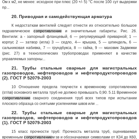
Ом х м2, не менее: исходное при плюс (20 +/- 5) °С после 100 сут выдержки
пр...
20. Приводная и самодействующая арматура
К недостаткам вентилей следует отнести их относительно большое
гидравлическое
сопротивление
и значительные габариты. Рис. 26.
Вентили: а - запорный фланцевый, б — регулирующий приварной; 1 —
корпус 2 — затвор (игла) 3 — седло, 4— крышка, 5 — шпиндель, 6 —
сальниковая набивка, 7 — грундбукса, 8 — гайка, 9 — маховик Задвижки
(рис. 27) в технологических трубопроводах применяют в качестве
управляемых запорны...
21. Трубы стальные сварные для магистральных
газопроводов, нефтепроводов и нефтепродуктопроводов
(2). ГОСТ Р 52079-2003
10 Отношение предела текучести к временному сопротивлению
(sт/sв) основного металла труб не должно превышать 0,90. 5.11 Временное
сопротивление
сварного соединения труб всех типов при испытании
плоского образца со снятыми усилениями швов или ...
22. Трубы стальные сварные для магистральных
газопроводов, нефтепроводов и нефтепродуктопроводов
(1). ГОСТ Р 52079-2003
15 класс прочности труб: Прочность металла труб, оцениваемая
временным
сопротивление
м sв и обозначаемая символами от К34 до К60,