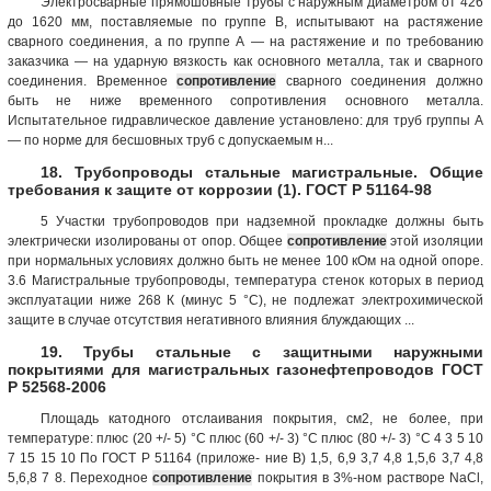
Электросварные прямошовные трубы с наружным диаметром от 426
до 1620 мм, поставляемые по группе В, испытывают на растяжение
сварного соединения, а по группе А — на растяжение и по требованию
заказчика — на ударную вязкость как основного металла, так и сварного
соединения. Временное
сопротивление
сварного соединения должно
быть не ниже временного сопротивления основного металла.
Испытательное гидравлическое давление установлено: для труб группы А
— по норме для бесшовных труб с допускаемым н...
18. Трубопроводы стальные магистральные. Общие
требования к защите от коррозии (1). ГОСТ Р 51164-98
5 Участки трубопроводов при надземной прокладке должны быть
электрически изолированы от опор. Общее
сопротивление
этой изоляции
при нормальных условиях должно быть не менее 100 кОм на одной опоре.
3.6 Магистральные трубопроводы, температура стенок которых в период
эксплуатации ниже 268 К (минус 5 °С), не подлежат электрохимической
защите в случае отсутствия негативного влияния блуждающих ...
19. Трубы стальные с защитными наружными
покрытиями для магистральных газонефтепроводов ГОСТ
Р 52568-2006
Площадь катодного отслаивания покрытия, см2, не более, при
температуре: плюс (20 +/- 5) °С плюс (60 +/- 3) °С плюс (80 +/- 3) °С 4 3 5 10
7 15 15 10 По ГОСТ Р 51164 (приложе- ние В) 1,5, 6,9 3,7 4,8 1,5,6 3,7 4,8
5,6,8 7 8. Переходное
сопротивление
покрытия в 3%-ном растворе NaCl,