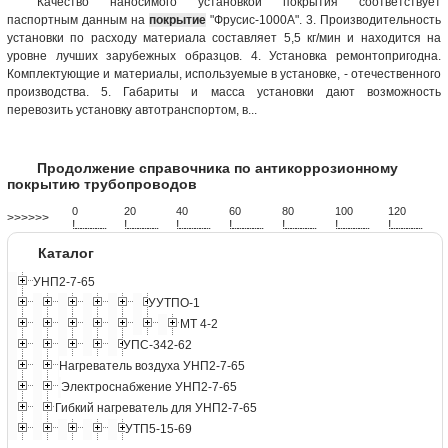
Качество наносимого установкой покрытия соответствует
паспортным данным на
покрытие
"Фрусис-1000А". 3. Производительность
установки по расходу материала составляет 5,5 кг/мин и находится на
уровне лучших зарубежных образцов. 4. Установка ремонтопригодна.
Комплектующие и материалы, используемые в установке, - отечественного
производства. 5. Габариты и масса установки дают возможность
перевозить установку автотранспортом, в...
Продолжение справочника по антикоррозионному
покрытию трубопроводов
0
20
40
60
80
100
120
>>>>>>
!
.
.
.
.
.
.
.
.
.
.
.
.
.
.
.
.
.
.
.
!
.
.
.
.
.
.
.
.
.
.
.
.
.
.
.
.
.
.
.
!
.
.
.
.
.
.
.
.
.
.
.
.
.
.
.
.
.
.
.
!
.
.
.
.
.
.
.
.
.
.
.
.
.
.
.
.
.
.
.
!
.
.
.
.
.
.
.
.
.
.
.
.
.
.
.
.
.
.
.
!
.
.
.
.
.
.
.
.
.
.
.
.
.
.
.
.
.
.
.
!
.
.
.
.
.
.
.
.
.
.
.
.
.
.
.
.
.
.
.
Каталог
УНП2-7-65
УУТПО-1
МТ 4-2
УПС-342-62
Нагреватель воздуха УНП2-7-65
Электроснабжение УНП2-7-65
Гибкий нагреватель для УНП2-7-65
УТП5-15-69