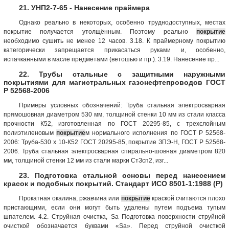
21. УНП2-7-65 - Нанесение праймера
Однако реально в некоторых, особенно труднодоступных, местах
покрытие получается утолщённым. Поэтому реально
покрытие
необходимо сушить не менее 12 часов. 3.18. К праймерному покрытию
категорически запрещается прикасаться руками и, особенно,
испачканными в масле предметами (ветошью и пр.). 3.19. Нанесение пр...
22. Трубы стальные с защитными наружными
покрытиями для магистральных газонефтепроводов ГОСТ
Р 52568-2006
Примеры условных обозначений: Труба стальная электросварная
прямошовная диаметром 530 мм, толщиной стенки 10 мм из стали класса
прочности К52, изготовленная по ГОСТ 20295-85, с трехслойным
полиэтиленовым
покрытие
м нормального исполнения по ГОСТ Р 52568-
2006: Труба-530 х 10-К52 ГОСТ 20295-85, покрытие ЗПЭ-Н, ГОСТ Р 52568-
2006. Труба стальная электросварная спирально-шовная диаметром 820
мм, толщиной стенки 12 мм из стали марки СтЗсп2, изг...
23. Подготовка стальной основы перед нанесением
красок и подобных покрытий. Стандарт ИСО 8501-1:1988 (Р)
Прокатная окалина, ржавчина или
покрытие
краской считаются плохо
пристающими, если они могут быть удалены путем подъема тупым
шпателем. 4.2. Струйная очистка, Sa Подготовка поверхности струйной
очисткой обозначается буквами «Sa». Перед струйной очисткой