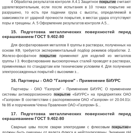
4 Обработка результатов контроля А.4.1 Защитное
покрытие
считают
удовлетворительным, если после испытания в 10 точках покрытие не
разрушено, то есть при падении груза с высоты, определяемой в
зависимости от ударной прочности покрытия, в местах удара отсутствуют
поры и трещины. А. 5 Оформление результатов контроля А.5...
15. Подготовка металлических поверхностей перед
окрашиванием ГОСТ 9.402-80
Для фосфатирования металлов II группы в растворах, полученных на
основе КФ, требуется экспериментальный подбор режимов обработки. 2.
Железо-фосфатное
покрытие
применяют для изделий из металлов
группы I 3. Фосфатирование высокопрочных сталей проводят в растворах,
применяемых по стандартам или техническим условиям 4. Для получения
электроосажденных покрытий с высокими з...
16. Партнеры - ОАО "Газпром" - Применение БИУРС
Партнеры - ОАО "Газпром" - Применение БИУРС О применении
системы антикоррозионного
покрытие
«БИУРС» на предприятиях ОАО
«Газпром» В соответствии с распоряжением ОАО «Газпром» от 20.04.01г.
№ 86 и поручением Члена Правления ОАО «Газпром» Б...
17. Подготовка металлических поверхностей перед
окрашиванием ГОСТ 9.402-80
Сварные швы после сварки электродами с флюсовым
покрытие
м
должны быть очищены от валета флюса и нейтрализованы. Значение рН