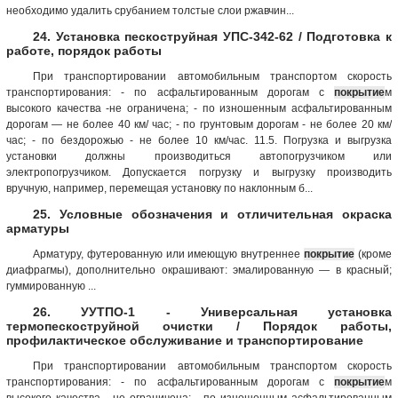
необходимо удалить срубанием толстые слои ржавчин...
24. Установка пескоструйная УПС-342-62 / Подготовка к
работе, порядок работы
При транспортировании автомобильным транспортом скорость
транспортирования: - по асфальтированным дорогам с
покрытие
м
высокого качества -не ограничена; - по изношенным асфальтированным
дорогам — не более 40 км/ час; - по грунтовым дорогам - не более 20 км/
час; - по бездорожью - не более 10 км/час. 11.5. Погрузка и выгрузка
установки должны производиться автопогрузчиком или
электропогрузчиком. Допускается погрузку и выгрузку производить
вручную, например, перемещая установку по наклонным б...
25. Условные обозначения и отличительная окраска
арматуры
Арматуру, футерованную или имеющую внутреннее
покрытие
(кроме
диафрагмы), дополнительно окрашивают: эмалированную — в красный;
гуммированную ...
26. УУТПО-1 - Универсальная установка
термопескоструйной очистки / Порядок работы,
профилактическое обслуживание и транспортирование
При транспортировании автомобильным транспортом скорость
транспортирования: - по асфальтированным дорогам с
покрытие
м
высокого качества - не ограничена; - по изношенным асфальтированным