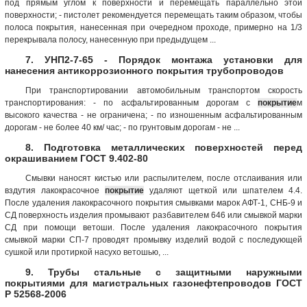
под прямым углом к поверхности и перемещать параллельно этой
поверхности; - пистолет рекомендуется перемещать таким образом, чтобы
полоса покрытия, нанесенная при очередном проходе, примерно на 1/3
перекрывала полосу, нанесенную при предыдущем ...
7. УНП2-7-65 - Порядок монтажа установки для
нанесения антикоррозионного покрытия трубопроводов
При транспортировании автомобильным транспортом скорость
транспортирования: - по асфальтированным дорогам с
покрытие
м
высокого качества - не ограничена; - по изношенным асфальтированным
дорогам - не более 40 км/ час; - по грунтовым дорогам - не ...
8. Подготовка металлических поверхностей перед
окрашиванием ГОСТ 9.402-80
Смывки наносят кистью или распылителем, после отслаивания или
вздутия лакокрасочное
покрытие
удаляют щеткой или шпателем 4.4.
После удаления лакокрасочного покрытия смывками марок АФТ-1, СНБ-9 и
СД поверхность изделия промывают разбавителем 646 или смывкой марки
СД при помощи ветоши. После удаления лакокрасочного покрытия
смывкой марки СП-7 проводят промывку изделий водой с последующей
сушкой или протиркой насухо ветошью, ...
9. Трубы стальные с защитными наружными
покрытиями для магистральных газонефтепроводов ГОСТ
Р 52568-2006