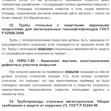
температуры размягчения с последующим полным удалением покрытия с
металла. Площадью отслаивания покрытия в этом случае является
площадь, ограниченная контуром изменения цвета металла с серого на
более темный. 8.6 Обработка рез...
12. Трубы стальные с защитными наружными
покрытиями для магистральных газонефтепроводов ГОСТ
Р 52568-2006
Трубы с полипропиленовым покрытием должны быть защищены от
ультрафиолетового излучения, если планируется их хранение более 90
сут. Трубы с эпоксидным
покрытие
м специальных мероприятий по защите
от ультрафиолетового излучения не требуют. ...
13. УНП2-7-65 - Нанесение мастики, восстановление
дефектных участков покрытия
При сильном нажатии на праймерное
покрытие
пальцами на нём не
должно остаться отпечатков пальцев. 4.11. Если пальцы оставляют
отпечатки, это означает, что при приготовлении праймера не было
соблюдено весовое соотношение компонентов и покрытие получилось
некачественное. Некачественное покрытие необходимо удалить и
обработку объе...
14. Трубопроводы стальные магистральные. Общие
требования к защите от коррозии (7). ГОСТ Р 51164-98