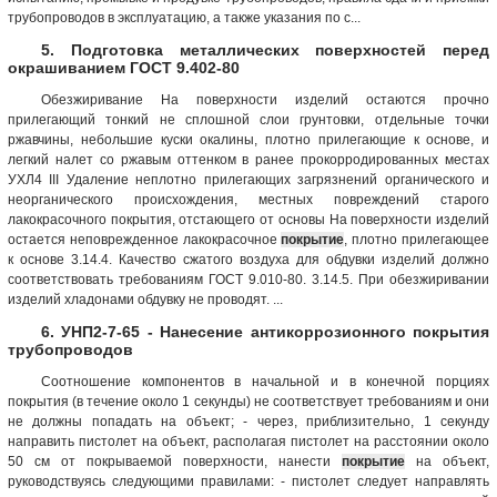
трубопроводов в эксплуатацию, а также указания по с...
5. Подготовка металлических поверхностей перед
окрашиванием ГОСТ 9.402-80
Обезжиривание На поверхности изделий остаются прочно
прилегающий тонкий не сплошной слои грунтовки, отдельные точки
ржавчины, небольшие куски окалины, плотно прилегающие к основе, и
легкий налет со ржавым оттенком в ранее прокорродированных местах
УХЛ4 III Удаление неплотно прилегающих загрязнений органического и
неорганического происхождения, местных повреждений старого
лакокрасочного покрытия, отстающего от основы На поверхности изделий
остается неповрежденное лакокрасочное
покрытие
, плотно прилегающее
к основе 3.14.4. Качество сжатого воздуха для обдувки изделий должно
соответствовать требованиям ГОСТ 9.010-80. 3.14.5. При обезжиривании
изделий хладонами обдувку не проводят. ...
6. УНП2-7-65 - Нанесение антикоррозионного покрытия
трубопроводов
Соотношение компонентов в начальной и в конечной порциях
покрытия (в течение около 1 секунды) не соответствует требованиям и они
не должны попадать на объект; - через, приблизительно, 1 секунду
направить пистолет на объект, располагая пистолет на расстоянии около
50 см от покрываемой поверхности, нанести
покрытие
на объект,
руководствуясь следующими правилами: - пистолет следует направлять