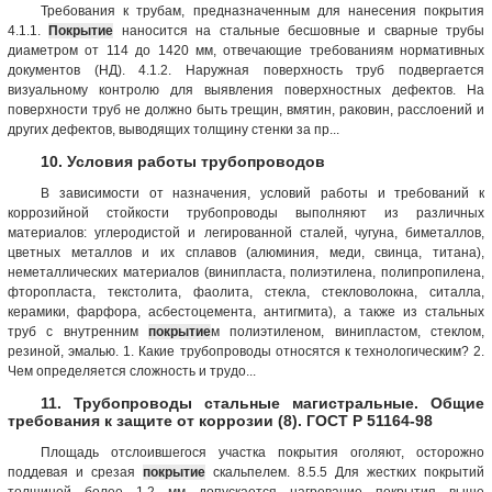
Требования к трубам, предназначенным для нанесения покрытия
4.1.1.
Покрытие
наносится на стальные бесшовные и сварные трубы
диаметром от 114 до 1420 мм, отвечающие требованиям нормативных
документов (НД). 4.1.2. Наружная поверхность труб подвергается
визуальному контролю для выявления поверхностных дефектов. На
поверхности труб не должно быть трещин, вмятин, раковин, расслоений и
других дефектов, выводящих толщину стенки за пр...
10. Условия работы трубопроводов
В зависимости от назначения, условий работы и требований к
коррозийной стойкости трубопроводы выполняют из различных
материалов: углеродистой и легированной сталей, чугуна, биметаллов,
цветных металлов и их сплавов (алюминия, меди, свинца, титана),
неметаллических материалов (винипласта, полиэтилена, полипропилена,
фторопласта, текстолита, фаолита, стекла, стекловолокна, ситалла,
керамики, фарфора, асбестоцемента, антигмита), а также из стальных
труб с внутренним
покрытие
м полиэтиленом, винипластом, стеклом,
резиной, эмалью. 1. Какие трубопроводы относятся к технологическим? 2.
Чем определяется сложность и трудо...
11. Трубопроводы стальные магистральные. Общие
требования к защите от коррозии (8). ГОСТ Р 51164-98
Площадь отслоившегося участка покрытия оголяют, осторожно
поддевая и срезая
покрытие
скальпелем. 8.5.5 Для жестких покрытий
толщиной более 1,2 мм допускается нагревание покрытия выше