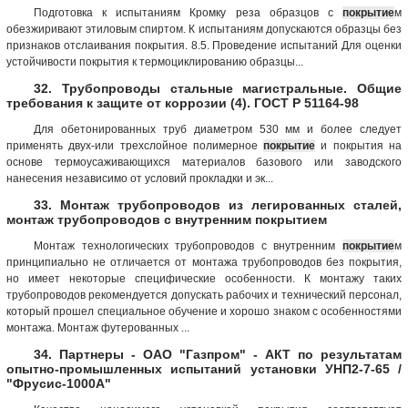
Подготовка к испытаниям Кромку реза образцов с
покрытие
м
обезжиривают этиловым спиртом. К испытаниям допускаются образцы без
признаков отслаивания покрытия. 8.5. Проведение испытаний Для оценки
устойчивости покрытия к термоциклированию образцы...
32. Трубопроводы стальные магистральные. Общие
требования к защите от коррозии (4). ГОСТ Р 51164-98
Для обетонированных труб диаметром 530 мм и более следует
применять двух-или трехслойное полимерное
покрытие
и покрытия на
основе термоусаживающихся материалов базового или заводского
нанесения независимо от условий прокладки и эк...
33. Монтаж трубопроводов из легированных сталей,
монтаж трубопроводов с внутренним покрытием
Монтаж технологических трубопроводов с внутренним
покрытие
м
принципиально не отличается от монтажа трубопроводов без покрытия,
но имеет некоторые специфические особенности. К монтажу таких
трубопроводов рекомендуется допускать рабочих и технический персонал,
который прошел специальное обучение и хорошо знаком с особенностями
монтажа. Монтаж футерованных ...
34. Партнеры - ОАО "Газпром" - АКТ по результатам
опытно-промышленных испытаний установки УНП2-7-65 /
"Фрусис-1000А"