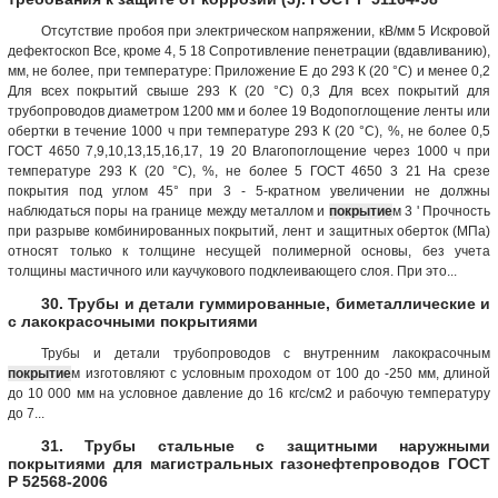
Отсутствие пробоя при электрическом напряжении, кВ/мм 5 Искровой
дефектоскоп Все, кроме 4, 5 18 Сопротивление пенетрации (вдавливанию),
мм, не более, при температуре: Приложение Е до 293 К (20 °С) и менее 0,2
Для всех покрытий свыше 293 К (20 °С) 0,3 Для всех покрытий для
трубопроводов диаметром 1200 мм и более 19 Водопоглощение ленты или
обертки в течение 1000 ч при температуре 293 К (20 °С), %, не более 0,5
ГОСТ 4650 7,9,10,13,15,16,17, 19 20 Влагопоглощение через 1000 ч при
температуре 293 К (20 °С), %, не более 5 ГОСТ 4650 3 21 На срезе
покрытия под углом 45° при 3 - 5-кратном увеличении не должны
наблюдаться поры на границе между металлом и
покрытие
м 3 ' Прочность
при разрыве комбинированных покрытий, лент и защитных оберток (МПа)
относят только к толщине несущей полимерной основы, без учета
толщины мастичного или каучукового подклеивающего слоя. При это...
30. Трубы и детали гуммированные, биметаллические и
с лакокрасочными покрытиями
Трубы и детали трубопроводов с внутренним лакокрасочным
покрытие
м изготовляют с условным проходом от 100 до -250 мм, длиной
до 10 000 мм на условное давление до 16 кгс/см2 и рабочую температуру
до 7...
31. Трубы стальные с защитными наружными
покрытиями для магистральных газонефтепроводов ГОСТ
Р 52568-2006