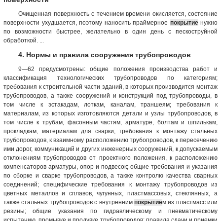
Очищенная поверхность с течением времени окисляется, состояние
поверхности ухудшается, поэтому наносить праймерное
покрытие
нужно
по возможности быстрее, желательно в один день с пескоструйной
обработкой. ...
4. Нормы и правила сооружения трубопроводов
9—62 предусмотрены: общие положения производства работ и
классификация технологических трубопроводов по категориям;
требования к строительной части зданий, в которых производится монтаж
трубопроводов, а также сооружений и конструкций под трубопроводы, в
том числе к эстакадам, лоткам, каналам, траншеям; требования к
материалам, из которых изготовляются детали и узлы трубопроводов, в
том числе к трубам, фасонным частям, арматуре, болтам и шпилькам,
прокладкам, материалам для сварки; требования к монтажу стальных
трубопроводов, к взаимному расположению трубопроводов, к пересечению
ими дорог, коммуникаций и других инженерных сооружений, к допускаемым
отклонениям трубопроводов от проектного положения, к расположению
компенсаторов арматуры, опор и подвесок; общие требования и указания
по сборке и сварке трубопроводов, а также контролю качества сварных
соединений; специфические требования к монтажу трубопроводов из
цветных металлов и сплавов, чугунных, пластмассовых, стеклянных, а
также стальных трубопроводов с внутренним
покрытие
м из пластмасс или
резины; общие указания по гидравлическому и пневматическому
испытанию, промывке и продувке трубопроводов; правила сдачи и приемки