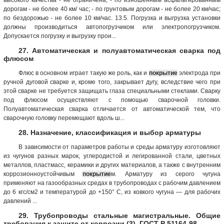
дорогам - не более 40 км/ час; - по грунтовым дорогам - не более 20 км/час;
по бездорожью - не более 10 км/час. 13.5. Погрузка и выгрузка установки
должны производиться автопогрузчиком или электропогрузчиком.
Допускается погрузку и выгрузку прои...
27. Автоматическая и полуавтоматическая сварка под
флюсом
Флюс в основном играет такую же роль, как и
покрытие
электрода при
ручной дуговой сварке и, кроме того, закрывает дугу, вследствие чего при
этой сварке не требуется защищать глаза специальными стеклами. Сварку
под флюсом осуществляют с помощью сварочной головки.
Полуавтоматическая сварка отличается от автоматической тем, что
сварочную головку перемещают вдоль ш...
28. Назначение, классификация и выбор арматуры
В зависимости от параметров работы и среды арматуру изготовляют
из чугунов разных марок, углеродистой и легированной стали, цветных
металлов, пластмасс, керамики и других материалов, а также с внутренним
коррозионноустойчивым
покрытие
м. Арматуру из серого чугуна
применяют на газообразных средах в трубопроводах с рабочим давлением
до 6 кгс/см2 и температурой до +150° С, из ковкого чугуна — для рабочих
давлений ...
29. Трубопроводы стальные магистральные. Общие
требования к защите от коррозии (3). ГОСТ Р 51164-98