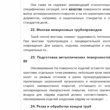
Они также не содержат рекомендаций относительно
специфических ситуаций, хотя
качество
поверхности може
выбор антикоррозионного покрытия и на его характеристики
документах, например, в национальных стандартах и п
стандартов долж...
22. Монтаж межцеховых трубопроводов
Такой способ монтажа снижает трудоемкость теплои
При монтаже трубопроводов с предварительной изол
повреждения. Для захвата, подъема, перемещения и оп
специальные по...
23. Подготовка металлических поверхносте
80
Обезжиривание На поверхности изделий остаются про
грунтовки, отдельные точки ржавчины, небольшие куски окал
налет со ржавым оттенком в ранее прокорродированн
прилегающих загрязнений органического и неорганическ
старого лакокрасочного покрытия, отстающего от ос
неповрежденное лакокрасочное покрытие, плотно прилег
воздуха для обдувки изделий должно соответствовать 
обезжиривании изделий хладонами обдувку не проводят. ...
24. Резка и обработка концов труб