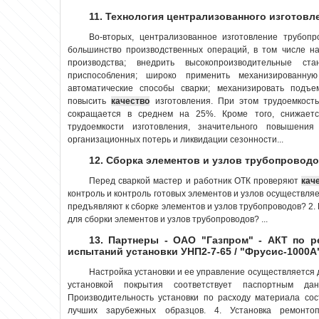
11. Технология централизованного изготовл
Во-вторых, централизованное изготовление трубопр
большинство производственных операций, в том числе на
производства; внедрить высокопроизводительные ст
приспособления; широко применить механизированную
автоматические способы сварки; механизировать подъе
повысить
качество
изготовления. При этом трудоемкость
сокращается в среднем на 25%. Кроме того, снижает
трудоемкости изготовления, значительного повышения
организационных потерь и ликвидации сезонности...
12. Сборка элементов и узлов трубопровод
Перед сваркой мастер и работник ОТК проверяют
кач
контроль и контроль готовых элементов и узлов осуществляе
предъявляют к сборке элементов и узлов трубопроводов? 2.
для сборки элементов и узлов трубопроводов? ...
13. Партнеры - ОАО "Газпром" - АКТ по 
испытаний установки УНП2-7-65 / "Фрусис-1000А
Настройка установки и ее управление осуществляется 
установкой покрытия соответствует паспортным да
Производительность установки по расходу материала сос
лучших зарубежных образцов. 4. Установка ремонто