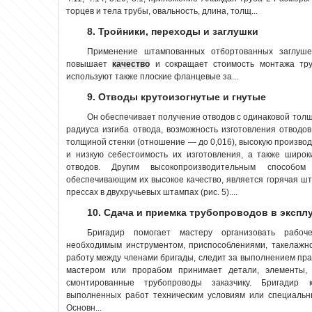
торцев и тела трубы, овальность, длина, толщ...
8. Тройники, переходы и заглушки
Применение штампованных отбортованных заглуше
повышает
качество
и сокращает стоимость монтажа тру
используют также плоские фланцевые за...
9. Отводы крутоизогнутые и гнутые
Он обеспечивает получение отводов с одинаковой толщ
радиуса изгиба отвода, возможность изготовления отвод
толщиной стенки (отношение — до 0,016), высокую произво
и низкую себестоимость их изготовления, а также широ
отводов. Другим высокопроизводительным способом 
обеспечивающим их высокое качество, является горячая 
прессах в двухручьевых штампах (рис. 5)....
10. Сдача и приемка трубопроводов в экспл
Бригадир помогает мастеру организовать рабоч
необходимым инструментом, приспособлениями, такелажно
работу между членами бригады, следит за выполнением прав
мастером или прорабом принимает детали, элементы,
смонтированные трубопроводы заказчику. Бригадир
выполненных работ техническим условиям или специальн
Основн...