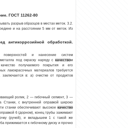
ние. ГОСТ 11262-80
вать разрыв образцов в местах меток. 3.2.
редине и на расстоянии 5 мм от меток. Из
ед антикоррозийной обработкой.
х поверхностей и нанесение систем
 металла под окраску наряду с
качество
м
 качество получаемого покрытия и его
нных лакокрасочных материалов требуется
 заключается в: a) очистке от продуктов
вающий ролик, 2 — гибочный сегмент, 3 —
а Станки, с внутренней оправкой широко
эти станки обеспечивают высокое
качество
 оправкой 6 (дорном), конец трубы зажимают
чку (ручей), и вкладышем 1 с такой же
ба прижимается к гибочному диску и прочно