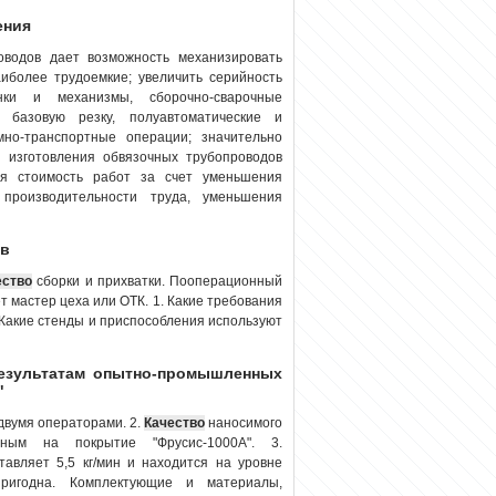
ения
оводов дает возможность механизировать
иболее трудоемкие; увеличить серийность
анки и механизмы, сборочно-сварочные
 базовую резку, полуавтоматические и
мно-транспортные операции; значительно
 изготовления обвязочных трубопроводов
ся стоимость работ за счет уменьшения
 производительности труда, уменьшения
ов
ество
сборки и прихватки. Пооперационный
т мастер цеха или ОТК. 1. Какие требования
 Какие стенды и приспособления используют
результатам опытно-промышленных
"
двумя операторами. 2.
Качество
наносимого
нным на покрытие "Фрусис-1000А". 3.
тавляет 5,5 кг/мин и находится на уровне
пригодна. Комплектующие и материалы,