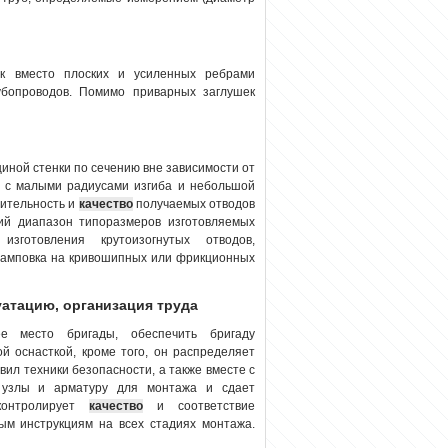
к вместо плоских и усиленных ребрами
бопроводов. Помимо приварных заглушек
иной стенки по сечению вне зависимости от
ов с малыми радиусами изгиба и небольшой
дительность и
качество
получаемых отводов
кий диапазон типоразмеров изготовляемых
изготовления крутоизогнутых отводов,
штамповка на кривошипных или фрикционных
уатацию, организация труда
ее место бригады, обеспечить бригаду
й оснасткой, кроме того, он распределяет
ил техники безопасности, а также вместе с
 узлы и арматуру для монтажа и сдает
 контролирует
качество
и соответствие
ым инструкциям на всех стадиях монтажа.