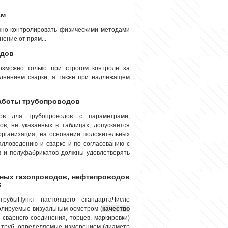
ам
но контролировать физическими методами
ение от прям...
одов
озможно только при строгом контроле за
олнением сварки, а также при надлежащем
работы трубопроводов
ов для трубопроводов с параметрами,
в, не указанных в таблицах, допускается
 организация, на основании положительных
алловедению и сварке и по согласованию с
в и полуфабрикатов должны удовлетворять
ьных газопроводов, нефтепроводов
3
трубыПункт настоящего стандартаЧисло
ролируемые визуальным осмотром (
качество
сварного соединения, торцев, маркировки)
ры труб, определяемые измерением (диаметр