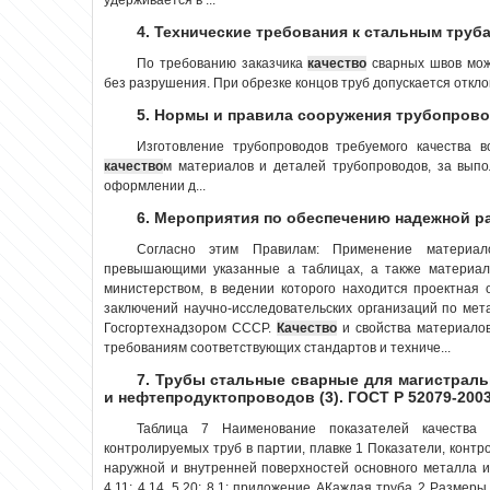
4. Технические требования к стальным труб
По требованию заказчика
качество
сварных швов мож
без разрушения. При обрезке концов труб допускается отклон
5. Нормы и правила сооружения трубопров
Изготовление трубопроводов требуемого качества в
качество
м материалов и деталей трубопроводов, за вып
оформлении д...
6. Мероприятия по обеспечению надежной 
Согласно этим Правилам: Применение материал
превышающими указанные а таблицах, а также материало
министерством, в ведении которого находится проектная
заключений научно-исследовательских организаций по мет
Госгортехнадзором СССР.
Качество
и свойства материало
требованиям соответствующих стандартов и техниче...
7. Трубы стальные сварные для магистрал
и нефтепродуктопроводов (3). ГОСТ Р 52079-200
Таблица 7 Наименование показателей качества 
контролируемых труб в партии, плавке 1 Показатели, конт
наружной и внутренней поверхностей основного металла и 
4.11; 4.14, 5.20; 8.1; приложение АКаждая труба 2 Разме