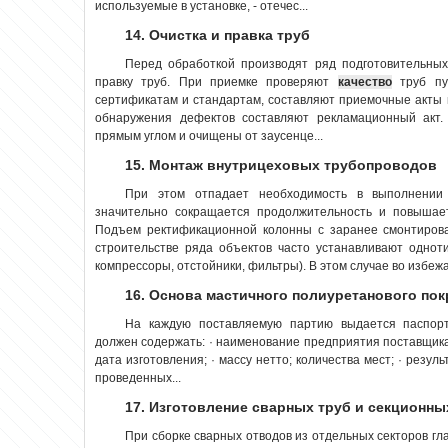
используемые в установке, - отечес...
14. Очистка и правка труб
Перед обработкой производят ряд подготовительных 
правку труб. При приемке проверяют
качество
труб пут
сертификатам и стандартам, составляют приемочные акты и
обнаружения дефектов составляют рекламационный акт
прямым углом и очищены от заусенце...
15. Монтаж внутрицеховых трубопроводов
При этом отпадает необходимость в выполнении 
значительно сокращается продолжительность и повыша
Подъем ректификационной колонны с заранее смонтиров
строительстве ряда объектов часто устанавливают однот
компрессоры, отстойники, фильтры). В этом случае во избежа
16. Основа мастичного полиуретанового покр
На каждую поставляемую партию выдается паспор
должен содержать: · наименование предприятия поставщика 
дата изготовления; · массу нетто; количества мест; · резу
проведенных...
17. Изготовление сварных труб и секционн
При сборке сварных отводов из отдельных секторов г