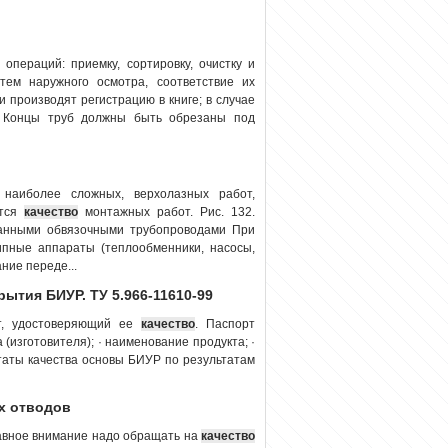
операций: приемку, сортировку, очистку и
ем наружного осмотра, соответствие их
 производят регистрацию в книге; в случае
. Концы труб должны быть обрезаны под
наиболее сложных, верхолазных работ,
ется
качество
монтажных работ. Рис. 132.
анными обвязочными трубопроводами При
ипные аппараты (теплообменники, насосы,
ние переде...
ытия БИУР. ТУ 5.966-11610-99
т, удостоверяющий ее
качество
. Паспорт
(изготовителя); · наименование продукта; ·
льтаты качества основы БИУР по результатам
ых отводов
лавное внимание надо обращать на
качество