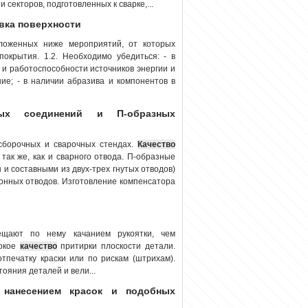
 секторов, подготовленных к сварке,...
овка поверхности
зложенных ниже мероприятий, от которых
окрытия. 1.2. Необходимо убедиться: - в
 и работоспособности источников энергии и
ие; - в наличии абразива и компонентов в
вых соединений и П-образных
сборочных и сварочных стендах.
Качество
ак же, как и сварного отвода. П-образные
 и составными из двух-трех гнутых отводов)
ионных отводов. Изготовление компенсатора
щают по нему качанием рукоятки, чем
сокое
качество
притирки плоскости детали.
тпечатку краски или по рискам (штрихам).
ояния деталей и вели...
 нанесением красок и подобных