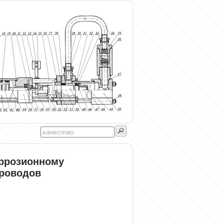
оррозионному
роводов