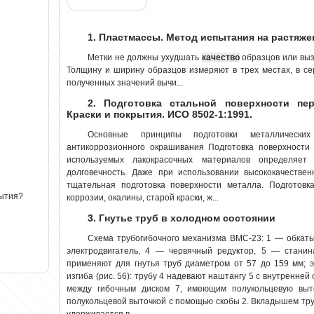
1. Пластмассы. Метод испытания на растяже
Метки не должны ухудшать
качество
образцов или вызы
Толщину и ширину образцов измеряют в трех местах, в се
полученных значений вычи...
2. Подготовка стальной поверхности пер
Краски и покрытия. ИСО 8502-1:1991.
Основные принципы подготовки металлически
антикоррозионного окрашивания Подготовка поверхности
используемых лакокрасочных материалов определяет
долговечность. Даже при использовании высококачестве
тщательная подготовка поверхности металла. Подготовка
рытия?
коррозии, окалины, старой краски, ж...
3. Гнутье труб в холодном состоянии
Схема трубогибочного механизма ВМС-23: 1 — обкаты
электродвигатель, 4 — червячный редуктор, 5 — станин
применяют для гнутья труб диаметром от 57 до 159 мм; 
изгиба (рис. 56): трубу 4 надевают наштангу 5 с внутренней
между гибочным диском 7, имеющим полукольцевую выто
полукольцевой выточкой с помощью скобы 2. Вкладышем тру
удерживается в ...