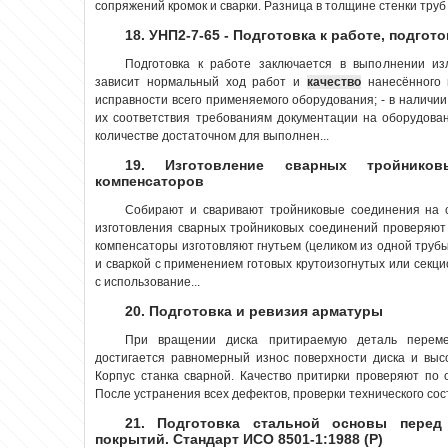
сопряжений кромок и сварки. Разница в толщине стенки труб и
18. УНП2-7-65 - Подготовка к работе, подгот
Подготовка к работе заключается в выполнении и
зависит нормальный ход работ и
качество
нанесённого п
исправности всего применяемого оборудования; - в наличии
их соответствия требованиям документации на оборудован
количестве достаточном для выполнен...
19. Изготовление сварных тройнико
компенсаторов
Собирают и сваривают тройниковые соединения на 
изготовления сварных тройниковых соединений проверяют т
компенсаторы изготовляют гнутьем (целиком из одной трубы
и сваркой с применением готовых крутоизогнутых или секц
с использование...
20. Подготовка и ревизия арматуры
При вращении диска притираемую деталь переме
достигается равномерный износ поверхности диска и вы
Корпус станка сварной. Качество притирки проверяют по о
После устранения всех дефектов, проверки технического сост
21. Подготовка стальной основы перед
покрытий. Стандарт ИСО 8501-1:1988 (Р)