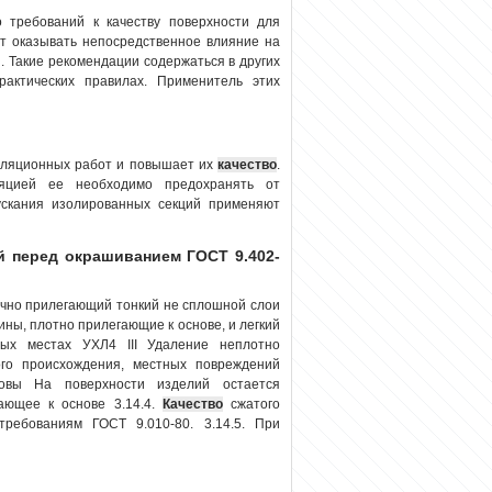
 требований к качеству поверхности для
т оказывать непосредственное влияние на
. Такие рекомендации содержаться в других
рактических правилах. Применитель этих
золяционных работ и повышает их
качество
.
яцией ее необходимо предохранять от
ускания изолированных секций применяют
й перед окрашиванием ГОСТ 9.402-
чно прилегающий тонкий не сплошной слои
ины, плотно прилегающие к основе, и легкий
ых местах УХЛ4 III Удаление неплотно
ого происхождения, местных повреждений
новы На поверхности изделий остается
ающее к основе 3.14.4.
Качество
сжатого
требованиям ГОСТ 9.010-80. 3.14.5. При