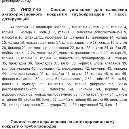
регулировочному ...
21. УНП2-7-65 - Состав установки для нанесения
антикоррозионного покрытия трубопроводов / Насос
дозирующий
4) состоит из цилиндра насоса 1, манжеты 2, кольца 3, кольца 4,
кольца 5, кольца 6, кольца 7, кольца 8, манжеты дополнительной 9,
манжеты 10, фланца 11, прокладки 12, штуцера 13, цилиндра 14, кольца
15, кольца 16, кольца защитного 17, кольца защитного 18, кольца 19, втулки
20, фланца 21, элемента управляющего 22, винта 23, втулки 24, стойки 25,
шайбы отгибной 26, манжеты 27, манжеты дополнительной 28, кольца 29,
кольца 30, кольца 31, кольца 32, манжеты 33, трубопровода 34, штуцера
35, прокладки 36, прокладки 37, гайки 38, корпуса блока клапанов 39,
корпуса клапана 40, прокладки 41, переходника 42, пружины 43, клапана
44, цилиндра насоса 45, контргайки 46, втулки 47, кольца 48, штока 49,
фланца выпускного 50, фланца 51, направляющей 52, стойки 53, болта 54,
пластины привода 55, манжеты 56, кольца
упор
ного 57, блока
распределительного 58, манжеты 59, шпильки 60, поршня 61,
гидроцилиндра 62, кольца маслосъёмного 63, плиты крепления 64, шайбы
отгибной 65, стойки 66, болта 67, шайбы отгибной 68, штока 69, прокладки
70, фланца выпускного 71, штуцера 72, шайбы пружинной 73, болта 7...
Продолжение справочника по антикоррозионному
покрытию трубопроводов