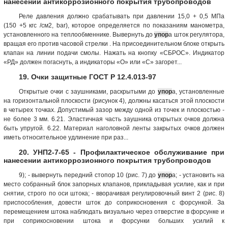
нанесении антикоррозионного покрытия трубопроводов
Реле давления должно срабатывать при давлении 15,0 + 0,5 МПа
(150 +5 кгс /см2, bar), которое определяется по показаниям манометра,
установленного на теплообменнике. Вывернуть до
упор
а шток регулятора,
вращая его против часовой стрелки . На присоединительном блоке открыть
клапан на линии подачи смолы. Нажать на кнопку «СБРОС». Индикатор
«РД» должен погаснуть, а индикаторы «О» или «С» загорет...
19. Очки защитные ГОСТ Р 12.4.013-97
Открытые очки с заушниками, раскрытыми до
упор
а, установленные
на горизонтальной плоскости (рисунок 4), должны касаться этой плоскости
в четырех точках. Допустимый зазор между одной из точек и плоскостью -
не более 3 мм. 6.21. Эластичная часть заушника открытых очков должна
быть упругой. 6.22. Материал наголовной ленты закрытых очков должен
иметь относительное удлинение при раз...
20. УНП2-7-65 - Профилактическое обслуживание при
нанесении антикоррозионного покрытия трубопроводов
9); - вывернуть передний стопор 10 (рис. 7) до
упор
а; - установить на
место собранный блок запорных клапанов, прикладывая усилие, как и при
снятии, строго по оси штока; - вворачивая регулировочный винт 2 (рис. 8)
приспособления, довести шток до соприкосновения с форсункой. За
перемещением штока наблюдать визуально через отверстие в форсунке и
при соприкосновении штока и форсунки больших усилий к