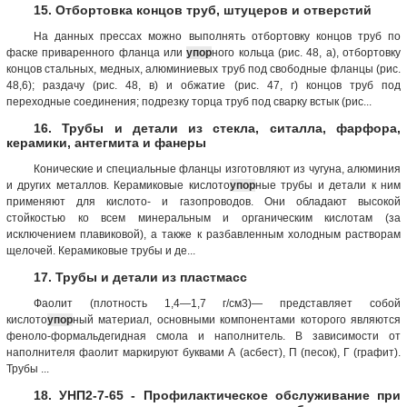
15. Отбортовка концов труб, штуцеров и отверстий
На данных прессах можно выполнять отбортовку концов труб по
фаске приваренного фланца или
упор
ного кольца (рис. 48, а), отбортовку
концов стальных, медных, алюминиевых труб под свободные фланцы (рис.
48,6); раздачу (рис. 48, в) и обжатие (рис. 47, г) концов труб под
переходные соединения; подрезку торца труб под сварку встык (рис...
16. Трубы и детали из стекла, ситалла, фарфора,
керамики, антегмита и фанеры
Конические и специальные фланцы изготовляют из чугуна, алюминия
и других металлов. Керамиковые кислото
упор
ные трубы и детали к ним
применяют для кислото- и газопроводов. Они обладают высокой
стойкостью ко всем минеральным и органическим кислотам (за
исключением плавиковой), а также к разбавленным холодным растворам
щелочей. Керамиковые трубы и де...
17. Трубы и детали из пластмасс
Фаолит (плотность 1,4—1,7 г/см3)— представляет собой
кислото
упор
ный материал, основными компонентами которого являются
феноло-формальдегидная смола и наполнитель. В зависимости от
наполнителя фаолит маркируют буквами А (асбест), П (песок), Г (графит).
Трубы ...
18. УНП2-7-65 - Профилактическое обслуживание при