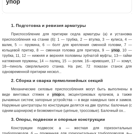
упор
1. Подготовка и ревизия арматуры
Приспособление для притирки седла арматуры (а) и установка
приспособления на станке (б): 1 — трубка, 2 — втулка, 3 — кулиса, 4 —
валик, 5 — пружина, 6 — болт для крепления сменной головки, 7 —
кольцевой притир, 8 — сменная головка для притира, 9 —
упор
, 10 —
трубка, 11, 12 — нижняя и верхняя половины зубчатой муфты, 13— гайки
натяжения пружины, 14 — палец, 15 — ролик. 16—кривошип, 17 — хомут,
18—пиноль сверлильного станка. На рис. 72 показан станок для
одновременной притирки нескол...
2. Сборка и сварка прямолинейных секций
Механические силовые приспособления могут быть выполнены в
виде винтовых стяжек и
упор
ов, эксцентриковых кулачков, а также
рычажных систем; запорные устройства — в виде накидных гаек и замков.
Наружные центраторы по конструкции делятся на две группы: балочные (с
одним шарниром) и безмоментные (цепные, троссовые). Балочный ох...
3. Опоры, подвески и опорные конструкции
Конструкции подвесок: а — жесткая для горизонтальных
трубопроводов, б — пружинная для горизонтальных трубопроводов, в—