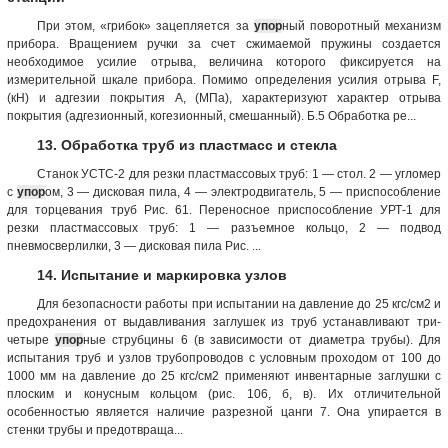
При этом, «грибок» зацепляется за
упор
ный поворотный механизм
прибора. Вращением ручки за счет сжимаемой пружины создается
необходимое усилие отрыва, величина которого фиксируется на
измерительной шкале прибора. Помимо определения усилия отрыва F,
(кН) и адгезии покрытия А, (МПа), характеризуют характер отрыва
покрытия (адгезионный, когезионный, смешанный). Б.5 Обработка ре...
13. Обработка труб из пластмасс и стекла
Станок УСТС-2 для резки пластмассовых труб: 1 — стол. 2 — угломер
с
упор
ом, 3 — дисковая пила, 4 — электродвигатель, 5 — приспособление
для торцевания труб Рис. 61. Переносное приспособление УРТ-1 для
резки пластмассовых труб: 1 — разъемное кольцо, 2 — подвод
пневмосверлилки, 3 — дисковая пила Рис. ...
14. Испытание и маркировка узлов
Для безопасности работы при испытании на давление до 25 кгс/см2 и
предохранения от выдавливания заглушек из труб устанавливают три-
четыре
упор
ные струбцины 6 (в зависимости от диаметра трубы). Для
испытания труб и узлов трубопроводов с условным проходом от 100 до
1000 мм на давление до 25 кгс/см2 применяют инвентарные заглушки с
плоским и конусным кольцом (рис. 106, б, в). Их отличительной
особенностью является наличие разрезной цанги 7. Она упирается в
стенки трубы и предотвраща...