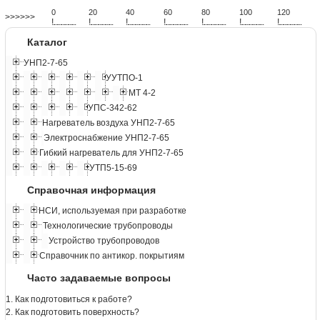
0
20
40
60
80
100
120
>>>>>>
!
.
.
.
.
.
.
.
.
.
.
.
.
.
.
.
.
.
.
.
!
.
.
.
.
.
.
.
.
.
.
.
.
.
.
.
.
.
.
.
!
.
.
.
.
.
.
.
.
.
.
.
.
.
.
.
.
.
.
.
!
.
.
.
.
.
.
.
.
.
.
.
.
.
.
.
.
.
.
.
!
.
.
.
.
.
.
.
.
.
.
.
.
.
.
.
.
.
.
.
!
.
.
.
.
.
.
.
.
.
.
.
.
.
.
.
.
.
.
.
!
.
.
.
.
.
.
.
.
.
.
.
.
.
.
.
.
.
.
.
Каталог
УНП2-7-65
УУТПО-1
МТ 4-2
УПС-342-62
Нагреватель воздуха УНП2-7-65
Электроснабжение УНП2-7-65
Гибкий нагреватель для УНП2-7-65
УТП5-15-69
Справочная информация
НСИ, используемая при разработке
Технологические трубопроводы
Устройство трубопроводов
Справочник по антикор. покрытиям
Часто задаваемые вопросы
1. Как подготовиться к работе?
2. Как подготовить поверхность?