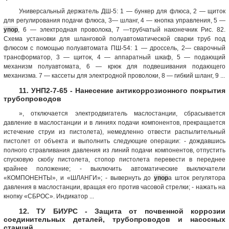
Универсальный держатель ДШ-5: 1 — бункер для флюса, 2 — щиток
для регулирования подачи флюса, 3— шланг, 4 — кнопка управления, 5 —
упор
, 6 — электродная проволока, 7 —трубчатый наконечник Рис. 82.
Схема установки для шланговой полуавтоматической сварки труб под
флюсом с помощью полуавтомата ПШ-54: 1 — дроссель, 2— сварочный
трансформатор, 3 — щиток, 4 — аппаратный шкаф, 5 — подающий
механизм полуавтомата, 6 — крюк для подвешивания подающего
механизма. 7 — кассеты для электродной проволоки, 8 — гибкий шланг, 9 ...
11. УНП2-7-65 - Нанесение антикоррозионного покрытия
трубопроводов
», отключается электродвигатель маслостанции, сбрасывается
давление в маслостанции и в линиях подачи компонентов, прекращается
истечение струи из пистолета), немедленно отвести распылительный
пистолет от объекта и выполнить следующие операции: - дождавшись
полного стравливания давления из линий подачи компонентов, отпустить
спусковую скобу пистолета, стопор пистолета перевести в переднее
крайнее положение; - выключить автоматические выключатели
«КОМПОНЕНТЫ», и «ШЛАНГИ»; - вывернуть до
упор
а шток регулятора
давления в маслостанции, вращая его против часовой стрелки; - нажать на
кнопку «СБРОС». Индикатор ...
12. ТУ БИУРС - Защита от почвенной коррозии
соединительных деталей, трубопроводов и насосных
станций