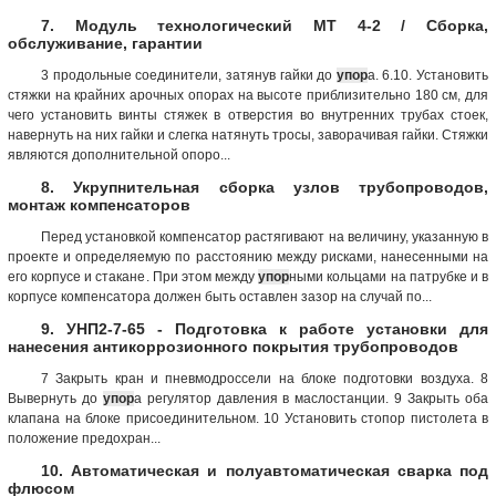
7. Модуль технологический МТ 4-2 / Сборка,
обслуживание, гарантии
3 продольные соединители, затянув гайки до
упор
а. 6.10. Установить
стяжки на крайних арочных опорах на высоте приблизительно 180 см, для
чего установить винты стяжек в отверстия во внутренних трубах стоек,
навернуть на них гайки и слегка натянуть тросы, заворачивая гайки. Стяжки
являются дополнительной опоро...
8. Укрупнительная сборка узлов трубопроводов,
монтаж компенсаторов
Перед установкой компенсатор растягивают на величину, указанную в
проекте и определяемую по расстоянию между рисками, нанесенными на
его корпусе и стакане. При этом между
упор
ными кольцами на патрубке и в
корпусе компенсатора должен быть оставлен зазор на случай по...
9. УНП2-7-65 - Подготовка к работе установки для
нанесения антикоррозионного покрытия трубопроводов
7 Закрыть кран и пневмодроссели на блоке подготовки воздуха. 8
Вывернуть до
упор
а регулятор давления в маслостанции. 9 Закрыть оба
клапана на блоке присоединительном. 10 Установить стопор пистолета в
положение предохран...
10. Автоматическая и полуавтоматическая сварка под
флюсом