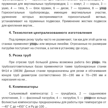
пружинная для вертикальных трубопроводов; 1 — хомут, 2 — серьга, 3 —
ушко, 4 — тяга, 5 — блок пружин, 6 — диски, 7 — пружина, 8 —
упор
Горизонтальные трубопроводы, имеющие вертикальные участки,
удлинение которых воспринимается горизонтальной ветвью,
устанавливают на пружинных подвесках. Применение жестких подвесок
для крепления вертик...
4. Технология централизованного изготовления
Под прямую резку трубы часто не размечают, так как для этой цели на
станках применяют
упор
ы или мерные линейки. Отрезанные по размерам
патрубки поступают на стеллаж, а затем в установку, где осущ...
5. Резка труб
При отрезке труб большой длины возможна работа без
упор
а. На
трубозаготовительных базах применяются также трубонарезные станки
9Н14 и 1983М. Данные станки предназначены для резки и обтачивания
концов труб диаметром соответственно 30—190 мм и 70—290 мм и
нарезания на ни...
6. Компенсаторы
Сальниковый компенсатор: 1 — грундбукса, 2 — садьниковое
уплотнение, 3 — фасонный патрубок, 4 — патрубок, 5 —
упор
ное кольцо
Волнистые компенсаторы предназначены для работы при температуре от
—40° С до +450° С и Ру до 100 ...