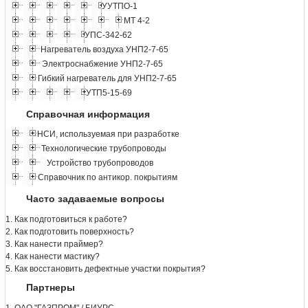
УУТПО-1
МТ 4-2
УПС-342-62
Нагреватель воздуха УНП2-7-65
Электроснабжение УНП2-7-65
Гибкий нагреватель для УНП2-7-65
УТП5-15-69
Справочная информация
НСИ, используемая при разработке
Технологические трубопроводы
Устройство трубопроводов
Справочник по антикор. покрытиям
Часто задаваемые вопросы
1. Как подготовиться к работе?
2. Как подготовить поверхность?
3. Как нанести праймер?
4. Как нанести мастику?
5. Как восстановить дефектные участки покрытия?
Партнеры
1. ОАО "ГАЗПРОМ" / БИУРС