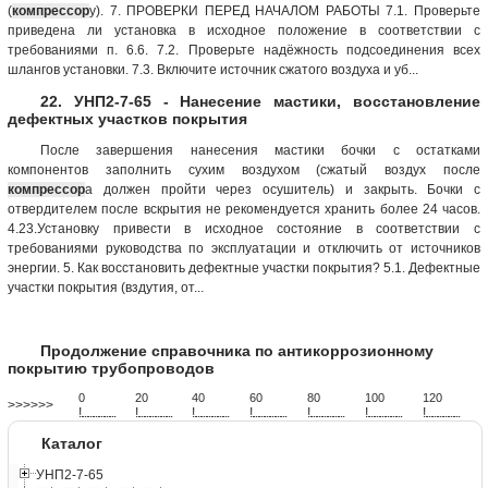
(
компрессор
у). 7. ПРОВЕРКИ ПЕРЕД НАЧАЛОМ РАБОТЫ 7.1. Проверьте
приведена ли установка в исходное положение в соответствии с
требованиями п. 6.6. 7.2. Проверьте надёжность подсоединения всех
шлангов установки. 7.3. Включите источник сжатого воздуха и уб...
22. УНП2-7-65 - Нанесение мастики, восстановление
дефектных участков покрытия
После завершения нанесения мастики бочки с остатками
компонентов заполнить сухим воздухом (сжатый воздух после
компрессор
а должен пройти через осушитель) и закрыть. Бочки с
отвердителем после вскрытия не рекомендуется хранить более 24 часов.
4.23.Установку привести в исходное состояние в соответствии с
требованиями руководства по эксплуатации и отключить от источников
энергии. 5. Как восстановить дефектные участки покрытия? 5.1. Дефектные
участки покрытия (вздутия, от...
Продолжение справочника по антикоррозионному
покрытию трубопроводов
0
20
40
60
80
100
120
>>>>>>
!
.
.
.
.
.
.
.
.
.
.
.
.
.
.
.
.
.
.
.
!
.
.
.
.
.
.
.
.
.
.
.
.
.
.
.
.
.
.
.
!
.
.
.
.
.
.
.
.
.
.
.
.
.
.
.
.
.
.
.
!
.
.
.
.
.
.
.
.
.
.
.
.
.
.
.
.
.
.
.
!
.
.
.
.
.
.
.
.
.
.
.
.
.
.
.
.
.
.
.
!
.
.
.
.
.
.
.
.
.
.
.
.
.
.
.
.
.
.
.
!
.
.
.
.
.
.
.
.
.
.
.
.
.
.
.
.
.
.
.
Каталог
УНП2-7-65