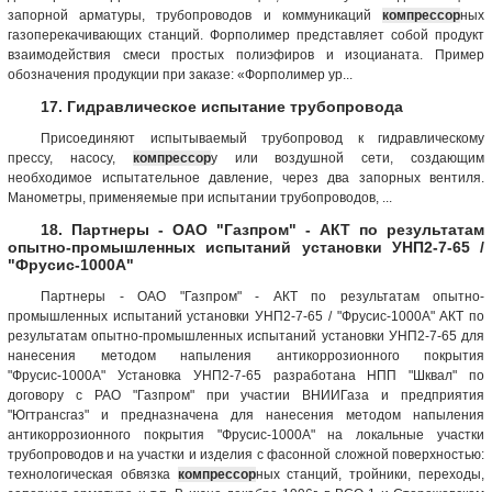
запорной арматуры, трубопроводов и коммуникаций
компрессор
ных
газоперекачивающих станций. Форполимер представляет собой продукт
взаимодействия смеси простых полиэфиров и изоцианата. Пример
обозначения продукции при заказе: «Форполимер ур...
17. Гидравлическое испытание трубопровода
Присоединяют испытываемый трубопровод к гидравлическому
прессу, насосу,
компрессор
у или воздушной сети, создающим
необходимое испытательное давление, через два запорных вентиля.
Манометры, применяемые при испытании трубопроводов, ...
18. Партнеры - ОАО "Газпром" - АКТ по результатам
опытно-промышленных испытаний установки УНП2-7-65 /
"Фрусис-1000А"
Партнеры - ОАО "Газпром" - АКТ по результатам опытно-
промышленных испытаний установки УНП2-7-65 / "Фрусис-1000А" АКТ по
результатам опытно-промышленных испытаний установки УНП2-7-65 для
нанесения методом напыления антикоррозионного покрытия
"Фрусис-1000А" Установка УНП2-7-65 разработана НПП "Шквал" по
договору с РАО "Газпром" при участии ВНИИГаза и предприятия
"Югтрансгаз" и предназначена для нанесения методом напыления
антикоррозионного покрытия "Фрусис-1000А" на локальные участки
трубопроводов и на участки и изделия с фасонной сложной поверхностью:
технологическая обвязка
компрессор
ных станций, тройники, переходы,