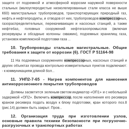
защите от подземной и атмосферной коррозии наружной поверхности
стальных (малоуглеродистые низколегированные стали класса не выше
К60) магистральных трубопроводов, транспортирующих природный газ,
нефть и нефтепродукты, и отводов от них, трубопроводов
компрессор
ных,
газораспределительных, перекачивающих и насосных станций, а также
нефтебаз, головных сооружений нефтегазопромыслов (включая
резервуары и обсадные колонны скважин), подземных хранилищ газа,
установок комплексной подготовки газа ...
10. Трубопроводы стальные магистральные. Общие
требования к защите от коррозии (6). ГОСТ Р 51164-98
11 На подземных сооружениях
компрессор
ных, насосных станций и
других объектах провода контрольно-измерительных пунктов подключают:
- к коммуникациям длиной бол...
11. УНП2-7-65 - Нагрев компонентов для нанесения
антикоррозионного покрытия трубопроводов
Должны засветится зеленым светом индикатор «ОП1» и с небольшой
задержкой «ОП2». Включить
компрессор
, после наполнения его ресивера
краном ресивера подать воздух к блоку подготовки, кран которого поз.8
(рис.14) должен быть закрыт. Пров...
12. Организация труда при изготовлении узлов,
основные правила техники безопасности при погрузочно-
разгрузочных и транспортных работах