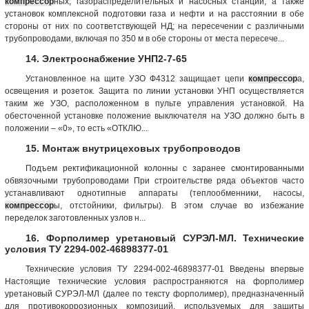
компрессор
ных, газораспределительных и насосных станций, а также
установок комплексной подготовки газа и нефти и на расстоянии в обе
стороны от них по соответствующей НД; на пересечении с различными
трубопроводами, включая по 350 м в обе стороны от места пересече...
14. Электроснабжение УНП2-7-65
Установленное на щите УЗО Ф4312 защищает цепи
компрессор
а,
освещения и розеток. Защита по линии установки УНП осуществляется
таким же УЗО, расположенном в пульте управления установкой. На
обесточенной установке положение выключателя на УЗО должно быть в
положении – «0», то есть «ОТКЛЮ...
15. Монтаж внутрицеховых трубопроводов
Подъем ректификационной колонны с заранее смонтированными
обвязочными трубопроводами При строительстве ряда объектов часто
устанавливают однотипные аппараты (теплообменники, насосы,
компрессор
ы, отстойники, фильтры). В этом случае во избежание
переделок заготовленных узлов н...
16. Форполимер уретановый СУРЭЛ-МЛ. Технические
условия ТУ 2294-002-46898377-01
Технические условия ТУ 2294-002-46898377-01 Введены впервые
Настоящие технические условия распространяются на форполимер
уретановый СУРЭЛ-МЛ (далее по тексту форполимер), предназначенный
для противокоррозионных композиций, используемых для защиты