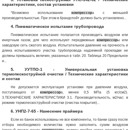
характеристики, состав установки
*Возможно использование
компрессор
а с меньшей
производительностью. При этом в брандспойт должно быть установлено...
4. Пневматическое испытание трубопровода
Пневматическое испытание полагается производить воздухом или
инертным газом, для чего используют передвижные
компрессор
ы или
заводскую сеть сжатого воздуха. Испытательное давление на прочность и
длина испытываемого участка трубопровода надземной прокладки не
должны превышать величин, указанных в табл. 20. Таблица 20 Предельное
и...
5. УУТПО-1 - Универсальная установка
термопескоструйной очистки / Технические характеристики
и состав
Не допускается эксплуатация установки при давлении воздуха,
поступающего от
компрессор
а, менее 0,5 МПа (5 кгс/см2).
3.ТЕХНИЧЕСКИЕ ХАРАКТЕРИСТИКИ 3.1. Производительность, м2/час: в
режиме термопескоструйной очистки (очистка покрытия)...
6. УНП2-7-65 - Нанесение праймера
Если из банок использованы не все компоненты, то банки сразу после
отбора необходимого количества нужно заполнить сухим воздухом
(сжатый воздух после
компрессор
а должен пройти через осушитель) и