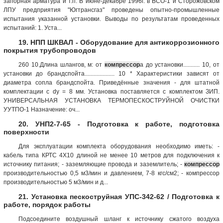
запорная арматура и т.п. В июне-декабре 1996г. в ВСО-1 и Сторожовском
ЛПУ предприятия "Югтрансгаз" проведены опытно-промышленные
испытания указанной установки. Выводы по результатам проведенных
испытаний: 1. Уста...
19. НПП ШКВАЛ - Оборудование для антикоррозионного
покрытия трубопроводов
260 10.Длина шлангов, м: от
компрессор
а до установки........... 10, от
установки до брандспойта.................... 10 * Характеристики зависят от
диаметра сопла брандспойта. Приведённые значения - для штатной
комплектации с dy = 8 мм. Установка поставляется с комплектом ЗИП.
УНИВЕРСАЛЬНАЯ УСТАНОВКА ТЕРМОПЕСКОСТРУЙНОЙ ОЧИСТКИ
УУТПО-1 Назначение: оч...
20. УНП2-7-65 - Подготовка к работе, подготовка
поверхности
Для эксплуатации комплекта оборудования необходимо иметь: -
кабель типа КРТС 4X10 длиной не менее 10 метров для подключения к
источнику питания; - заземляющие провода и заземлитель; -
компрессор
производительностью 0,5 м3/мин и давлением, 7-8 кгс/см2; - компрессор
производительностью 5 м3/мин и д...
21. Установка пескоструйная УПС-342-62 / Подготовка к
работе, порядок работы
Подсоедините воздушный шланг к источнику сжатого воздуха