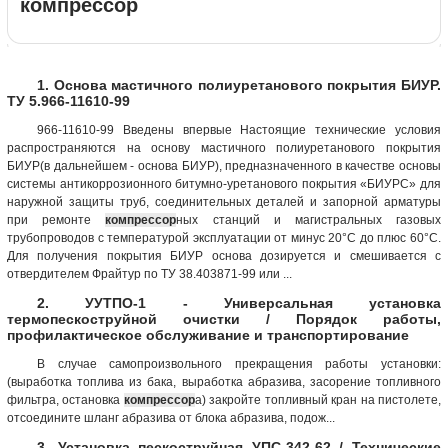
компрессор
1. Основа мастичного полиуретанового покрытия БИУР.
ТУ 5.966-11610-99
966-11610-99 Введены впервые Настоящие технические условия
распространяются на основу мастичного полиуретанового покрытия
БИУР(в дальнейшем - основа БИУР), предназначенного в качестве основы
системы антикоррозионного битумно-уретанового покрытия «БИУРС» для
наружной защиты труб, соединительных деталей и запорной арматуры
при ремонте
компрессор
ных станций и магистральных газовых
трубопроводов с температурой эксплуатации от минус 20°С до плюс 60°С.
Для получения покрытия БИУР основа дозируется и смешивается с
отвердителем Фрайтур по ТУ 38.403871-99 или ...
2. УУТПО-1 - Универсальная установка
термопескоструйной очистки / Порядок работы,
профилактическое обслуживание и транспортирование
В случае самопроизвольного прекращения работы установки:
(выработка топлива из бака, выработка абразива, засорение топливного
фильтра, остановка
компрессор
а) закройте топливный кран на пистолете,
отсоедините шланг абразива от блока абразива, подож...
3. Установка пескоструйная УПС-342-62 / Технические