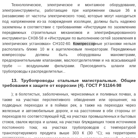
Технологическое, электрическое и монтажное оборудование,
электроинструменты, работающие при напряжении свыше 36 в
(независимо от частоты электрического тока), которые могут находиться
под напряжением из-за повреждения изоляции, должны быть надежно
заземлены в соответствии с требованиями «Инструкции по заземлению
передвижных строительных механизмов и электрифицированного
инструмента» СН38-58 и «Инструкции по выполнению сетей заземления в
электрических установках» СН102-60.
Компрессор
ные установки нельзя
располагать ближе 10 м к ацетиленовым генераторам. Передвижные
компрессоры должны быть оборудованы манометрами,
предохранительными клапанами, маслоотделителями и на всасывающей
трубе — воздушными фильтрами. Присоединять шланги или
трубопроводы к распределительн...
13. Трубопроводы стальные магистральные. Общие
требования к защите от коррозии (4). ГОСТ Р 51164-98
); в болотистых, заболоченных, черноземных и поливных почвах, а
также на участках перспективного обводнения или орошения; на
подводных переходах и в поймах рек, а также на переходах через
железные и автомобильные дороги, и на расстоянии в обе стороны от
переходов по соответствующей НД; на участках промышленных и бытовых
стоков, свалок мусора и шлака; на участках блуждающих токов источников
постоянного тока; на участках трубопроводов с температурой
транспортируемого продукта выше 303 К (30 °С); на территориях