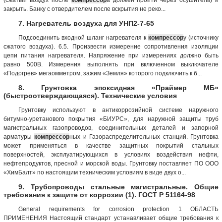
закрыть. Банку с отвердителем после вскрытия не реко...
7. Нагреватель воздуха для УНП2-7-65
Подсоединить входной шланг нагревателя к
компрессор
у (источнику
сжатого воздуха). 6.5. Произвести измерение сопротивления изоляции
цепи питания нагревателя. Напряжение при измерениях должно быть
равно 500В. Измерения выполнять при включенном выключателе
«Подогрев» мегаомметром, зажим «Земля» которого подключить к б...
8. Грунтовка эпоксидная «Праймер МБ»
(быстроотверждающаяся). Технические условия
Грунтовку используют в антикоррозийной системе наружного
битумно-уретанового покрытия «БИУРС», для наружной защиты труб
магистральных газопроводов, соединительных деталей и запорной
арматуры
компрессор
ных и Газораспределительных станций. Грунтовка
может применяться в качестве защитных покрытий стальных
поверхностей, эксплуатирующихся в условиях воздействия нефти,
нефтепродуктов, пресной и морской воды. Грунтовку поставляет ПО ООО
«ХимБалт» по настоящим техническим условиям в виде двух о...
9. Трубопроводы стальные магистральные. Общие
требования к защите от коррозии (1). ГОСТ Р 51164-98
General requirements for corrosion protection 1 ОБЛАСТЬ
ПРИМЕНЕНИЯ Настоящий стандарт устанавливает общие требования к