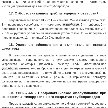
сварки и 60—70 м секций в час на участке изоляции. 1. Какие типы
изоляции применяют для защиты трубопровода ...
17. Отбортовка концов труб, штуцеров и отверстий
Гидравлический пресс ПГ-50: 1 — станина, 2— зажимное устройство,
3 — подрезное устройство. 4 — нажимное
устройство
, 5 — приборы, 6 —
регуляторы давления, 7 — маховик управления подрезным устройством, 8,
9, 10 — рукоятки управления нажимным устройством, 11 — поперечные
направляющие, 12 — планшайба Сменный пуан...
18. Условные обозначения и отличительная окраска
арматуры
В зависимости от материала уплотнительных деталей затвора
устанавливают дополнительную отличительную окраску приводного
устройства арматуры (маховика, рычага): если уплотнительное
устройство
изготовлено из бронзы или латуни, — окрашивают в красный
цвет; сталь нержавеющая — в голубой; из алюминия —в алюминиевый; из
баббита —в желтый; из кожи и резины —в коричневый. Арматуру,
футерованную или имеющую внутреннее покрытие (кроме диафрагмы),
дополнительно окрашиваю...
19. УНП2-7-65 - Профилактическое обслуживание при
нанесении антикоррозионного покрытия трубопроводов
Промыть каждый канал циркуляционного блока проливкой через него
толуола, используя для этой цели поставляемое в ЗИП промывочное