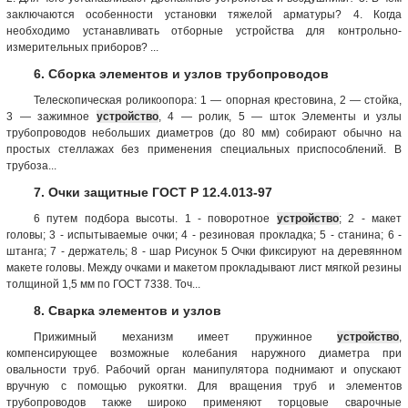
заключаются особенности установки тяжелой арматуры? 4. Когда
необходимо устанавливать отборные устройства для контрольно-
измерительных приборов? ...
6. Сборка элементов и узлов трубопроводов
Телескопическая роликоопора: 1 — опорная крестовина, 2 — стойка,
3 — зажимное
устройство
, 4 — ролик, 5 — шток Элементы и узлы
трубопроводов небольших диаметров (до 80 мм) собирают обычно на
простых стеллажах без применения специальных приспособлений. В
трубоза...
7. Очки защитные ГОСТ Р 12.4.013-97
6 путем подбора высоты. 1 - поворотное
устройство
; 2 - макет
головы; 3 - испытываемые очки; 4 - резиновая прокладка; 5 - станина; 6 -
штанга; 7 - держатель; 8 - шар Рисунок 5 Очки фиксируют на деревянном
макете головы. Между очками и макетом прокладывают лист мягкой резины
толщиной 1,5 мм по ГОСТ 7338. Точ...
8. Сварка элементов и узлов
Прижимный механизм имеет пружинное
устройство
,
компенсирующее возможные колебания наружного диаметра при
овальности труб. Рабочий орган манипулятора поднимают и опускают
вручную с помощью рукоятки. Для вращения труб и элементов
трубопроводов также широко применяют торцовые сварочные