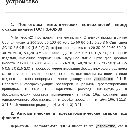
устройство
1. Подготовка металлических поверхностей перед
окрашиванием ГОСТ 9.402-80
МПа (кгс/см2) Про должи тель ность, мин Стальной прокат и литье
Серная кислота 200-250 50-100 60-70 5-15 50-60 0,15-0,20 3-5 Син танол
ДС-10 2-5 0,5-1,0 (1,5-2,0) Орто фос форная кислота 20-30 20-30 60-60 10-
30 50-60 0,15-0,20 3-5 Син танол ДС-10 2-5 0,5-1,0 (1,5-2,0) Стальные
изделия, имеющие сварные швы, чугунное литье Орто фос форная
кислота 150-200 50,-100 70-80 5-15 60-70 0,15-0,20 3-5 Син танол ДС-10 2-
5 0,5-1,0 (1,5-2,0) В процессе корректирования фосфатирующего раствора
сегнетову соль вводят совместно с азотистокислым натрием в виде
водного раствора непрерывно через дозирующее
устройство
. 3.11.5.
Параметры фосфатирующих растворов и режимы фосфатирования
приведены в табл. 16. Нормативы расхода активирующих и
фосфатирующих составов приведенных в табл. 16а, составов для
одновременного обезжиривания и фосфатирования - в табл. 16б. 3.11.3-
3.11.5. (Измененная редакция, Изм. № 1, 3). 3.11....
2. Автоматическая и полуавтоматическая сварка под
флюсом
Держатель 9 полуавтомата ДШ-54 имеет то же
устройство
, что и