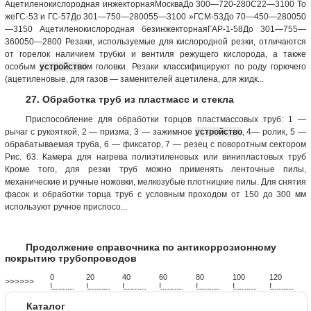
Ацетиленокислородная инжекторнаяМоскваДо 300—720-280С22—3100 То
жеГС-53 и ГС-57До 301—750—280055—3100 »ГСМ-53До 70—450—280050
—3150 Ацетиленокислородная безинжекторнаяГАР-1-58До 301—755—
360050—2800 Резаки, используемые для кислородной резки, отличаются
от горелок наличием трубки и вентиля режущего кислорода, а также
особым
устройство
м головки. Резаки классифицируют по роду горючего
(ацетиленовые, для газов — заменителей ацетилена, для жидк...
27. Обработка труб из пластмасс и стекла
Приспособление для обработки торцов пластмассовых труб: 1 —
рычаг с рукояткой, 2 — призма, 3 — зажимное
устройство
, 4— ролик, 5 —
обрабатываемая труба, 6 — фиксатор, 7 — резец с поворотным сектором
Рис. 63. Камера для нагрева полиэтиленовых или винипластовых труб
Кроме того, для резки труб можно применять ленточные пилы,
механические и ручные ножовки, мелкозубые плотницкие пилы. Для снятия
фасок и обработки торца труб с условным проходом от 150 до 300 мм
используют ручное приспосо...
Продолжение справочника по антикоррозионному
покрытию трубопроводов
0
20
40
60
80
100
120
>>>>>>
!
.
.
.
.
.
.
.
.
.
.
.
.
.
.
.
.
.
.
.
!
.
.
.
.
.
.
.
.
.
.
.
.
.
.
.
.
.
.
.
!
.
.
.
.
.
.
.
.
.
.
.
.
.
.
.
.
.
.
.
!
.
.
.
.
.
.
.
.
.
.
.
.
.
.
.
.
.
.
.
!
.
.
.
.
.
.
.
.
.
.
.
.
.
.
.
.
.
.
.
!
.
.
.
.
.
.
.
.
.
.
.
.
.
.
.
.
.
.
.
!
.
.
.
.
.
.
.
.
.
.
.
.
.
.
.
.
.
.
.
Каталог