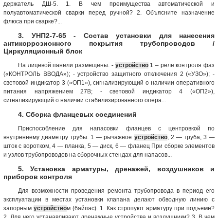
держатель ДШ-5. 1. В чем преимущества автоматической и
полуавтоматической сварки перед ручной? 2. Объясните назначение
флюса при сварке?...
3. УНП2-7-65 - Состав установки для нанесения
антикоррозионного покрытия трубопроводов /
Циркуляционный блок
На лицевой панели размещены: -
устройство
1 – реле контроля фаз
(«КОНТРОЛЬ ВВОДА»); - устройство защитного отключения 2 («УЗО»); -
световой индикатор 3 («ОП1»), сигнализирующий о наличии оперативного
питания напряжением 27В; - световой индикатор 4 («ОП2»),
сигнализирующий о наличии стабилизированного опера...
4. Сборка фланцевых соединений
Приспособление для напасовки фланцев с центровкой по
внутреннему диаметру трубы: 1 — рычажное
устройство
, 2 — труба, 3 —
шток с воротком, 4 — планка, 5 — диск, 6 — фланец При сборке элементов
и узлов трубопроводов на сборочных стендах для напасов...
5. Установка арматуры, дренажей, воздушников и
приборов контроля
Для возможности проведения ремонта трубопровода в период его
эксплуатации в местах установки клапана делают обводную линию с
запорным
устройство
м (байпас). 1. Как стропуют арматуру при подъеме?
2. Для чего устанавливают дренажные устройства и воздушники? 3. В чем