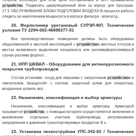
устройство
. Подвесить циркуляционный блок за корпус для просушки.
17.3. ОБСЛУЖИВАНИЕ БЛОКА ПОДГОТОВКИ ВОЗДУХА В процессе работы
следить за накоплением конденсата в корпусе фильтра - влагоотд...
20. Форполимер уретановый СУРЭЛ-МЛ. Технические
условия ТУ 2294-002-46898377-01
Все производственные помещения должны быть оборудованы
общеобменной и местной вентиляцией с
устройство
м местных отсосов в
местах возможного выделения изоцианата или разливафорполимера.В
случае разлива форпол...
21. НПП ШКВАЛ - Оборудование для антикоррозионного
покрытия трубопроводов
Состав установки: сосуд для абразива с загрузочным
устройство
м и
смесителем, брандспойт с соплом, защитный шлем для оператора,
воздушные шланги, воз...
22. Назначение, классификация и выбор арматуры
Назначение, классификация и выбор арматуры Арматурой
называется
устройство
, с помощью которого осуществляется включение и
выключение отдельных участков трубопровода, регулирование
направления и давления транспортируемых продуктов. В з...
23. Установка пескоструйная УПС-342-62 / Технические