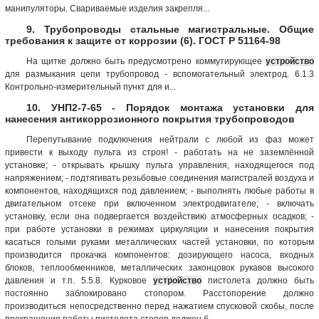
манипуляторы. Свариваемые изделия закрепля...
9. Трубопроводы стальные магистральные. Общие
требования к защите от коррозии (6). ГОСТ Р 51164-98
На щитке должно быть предусмотрено коммутирующее
устройство
для размыкания цепи трубопровод - вспомогательный электрод. 6.1.3
Контрольно-измерительный пункт для и...
10. УНП2-7-65 - Порядок монтажа установки для
нанесения антикоррозионного покрытия трубопроводов
Перепутывание подключения нейтрали с любой из фаз может
привести к выходу пульта из строя! - работать на не заземлённой
установке; - открывать крышку пульта управления, находящегося под
напряжением; - подтягивать резьбовые соединения магистралей воздуха и
компонентов, находящихся под давлением; - выполнять любые работы в
двигательном отсеке при включенном электродвигателе; - включать
установку, если она подвергается воздействию атмосферных осадков; -
при работе установки в режимах циркуляции и нанесения покрытия
касаться голыми руками металлических частей установки, по которым
производится прокачка компонентов: дозирующего насоса, входных
блоков, теплообменников, металлических законцовок рукавов высокого
давления и т.п. 5.5.8. Курковое
устройство
пистолета должно быть
постоянно заблокировано стопором. Расстопорение должно
производиться непосредственно перед нажатием спусковой скобы, после
прекращения работы пистолета стопор должен б...