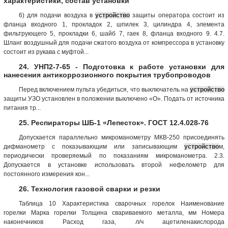
характеристики, состав установки
6) для подачи воздуха в
устройство
защиты оператора состоит из
фланца входного 1, прокладок 2, шпилек 3, цилиндра 4, элемента
фильтрующего 5, прокладки 6, шайб 7, гаек 8, фланца входного 9. 4.7.
Шланг воздушный для подачи сжатого воздуха от компрессора в установку
состоит из рукава с муфтой...
24. УНП2-7-65 - Подготовка к работе установки для
нанесения антикоррозионного покрытия трубопроводов
Перед включением пульта убедиться, что выключатель на
устройство
защиты УЗО установлен в положении выключено «О». Подать от источника
питания тр...
25. Респираторы ШБ-1 «Лепесток». ГОСТ 12.4.028-76
Допускается параллельно микроманометру МКВ-250 присоединять
дифманометр с показывающим или записывающим
устройство
м,
периодически проверяемый по показаниям микроманометра. 2.3.
Допускается в установке использовать второй нефелометр для
постоянного измерения кон...
26. Технология газовой сварки и резки
Таблица 10 Характеристика сварочных горелок Наименование
горелки Марка горелки Толщина свариваемого металла, мм Номера
наконечников Расход газа, л/ч ацетиленакислорода