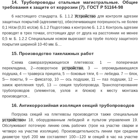
14. Трубопроводы стальные магистральные. Общие
требования к защите от коррозии (7). ГОСТ Р 51164-98
6 настоящего стандарта. Б. 1.1.2
Устройство
для контроля адгезии
защитных покрытий (адгезиметр), обеспечивающее погрешность не более
0,1 Н/см (0,01 кгс/см). Б.1.2 Подготовка к контролю Б. 1.2.1 Контроль адгезии
проводят в трех точках, отстоящих друг от друга на расстоянии не менее
0,5 м. Б. 1.2.2 Специальным ножом вырезают на трубе полосу защитного
покрытия шириной 10-40 мм. Б....
15. Производство такелажных работ
Схема саморазгружающегося плетевоза: 1 — поперечная
перекладина, 2—поворотное
устройство
, 3 — опрокидывающаяся
подушка, 4 — траверса прицепа, 5 — боковые тяги, 6 — лебедка. 7 — блок,
S— покоты, 9 — фиксатор, 10 — ось подушки, 11 — паз подушки, 12 —
замок крепления труб, 13 — секция трубопровода. Транспортирование
трубопроводов (элементов, узлов и блоков) к месту монтажа
производится...
16. Антикоррозийная изоляция секций трубопроводов
Погрузка секций на плетевозы производится также специальным
устройство
м 18, оборудованным лебедкой и пультом управления 19.
Обслуживают поточную линию семь рабочих (трое на участке сварки и
четверо на участке изоляции). Производительность линии при среднем
диаметре труб 200 мм составляет 100—120 м секций в час на участке