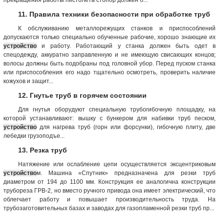
11. Правила техники безопасности при обработке труб
К обслуживанию металлорежущих станков и приспособлений
допускаются только специально обученные рабочие, хорошо знающие их
устройство
и работу. Работающий у станка должен быть одет в
спецодежду, аккуратно заправленную и не имеющую свисающих концов;
волосы должны быть подобраны под головной убор. Перед пуском станка
или приспособления его надо тщательно осмотреть, проверить наличие
кожухов и защит...
12. Гнутье труб в горячем состоянии
Для гнутья оборудуют специальную трубогибочную площадку, на
которой устанавливают: вышку с бункером для набивки труб песком,
устройство
для нагрева труб (горн или форсунки), гибочную плиту, две
лебедки грузоподъе...
13. Резка труб
Натяжение или ослабление цепи осуществляется эксцентриковым
устройство
м. Машина «Спутник» предназначена для резки труб
диаметром от 194 до 1100 мм. Конструкция ее аналогична конструкции
трубореза ГРВ-2, но вместо ручного привода она имеет электрический, что
облегчает работу и повышает производительность труда. На
трубозаготовительных базах и заводах для газопламенной резки труб пр...