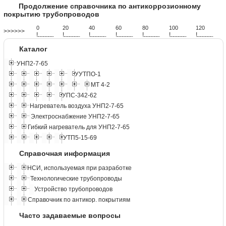
Продолжение справочника по антикоррозионному
покрытию трубопроводов
0
20
40
60
80
100
120
>>>>>>
!
.
.
.
.
.
.
.
.
.
.
.
.
.
.
.
.
.
.
.
!
.
.
.
.
.
.
.
.
.
.
.
.
.
.
.
.
.
.
.
!
.
.
.
.
.
.
.
.
.
.
.
.
.
.
.
.
.
.
.
!
.
.
.
.
.
.
.
.
.
.
.
.
.
.
.
.
.
.
.
!
.
.
.
.
.
.
.
.
.
.
.
.
.
.
.
.
.
.
.
!
.
.
.
.
.
.
.
.
.
.
.
.
.
.
.
.
.
.
.
!
.
.
.
.
.
.
.
.
.
.
.
.
.
.
.
.
.
.
.
Каталог
УНП2-7-65
УУТПО-1
МТ 4-2
УПС-342-62
Нагреватель воздуха УНП2-7-65
Электроснабжение УНП2-7-65
Гибкий нагреватель для УНП2-7-65
УТП5-15-69
Справочная информация
НСИ, используемая при разработке
Технологические трубопроводы
Устройство трубопроводов
Справочник по антикор. покрытиям
Часто задаваемые вопросы