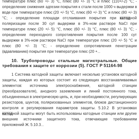
температуре плюс (60 +/- 3) °C, плюс (80 +/- 3) °C и плюс (110+/-2) °C; -
определение снижения адгезии покрытия к стали после 1000 ч выдержки в
воде при температуре плюс (20 +/- 5) °C, плюс (60 +/- 3) °C и плюс (80 +/- 3)
°C; - определение площади отслаивания покрытия при
катод
ной
поляризации после 30 сут выдержки в 3%-ном растворе NaCl при
температуре плюс (20 +/- 5) °C, плюс (60 +/- 3) °C, плюс (80 +/- 3) °C; -
определение переходного сопротивления покрытия после 100 сут
выдержки в 3%-ном растворе NaCl при температуре плюс (20 +/- 5) °C и
плюс (80 +/- 3) °C; - определение сопротивления пенетрации
(вдавливанию) покрытия при температуре плюс (20 +...
10. Трубопроводы стальные магистральные. Общие
требования к защите от коррозии (5). ГОСТ Р 51164-98
1 Система катодной защиты включает несколько установок катодной
защиты, каждая из которых состоит из следующих восстанавливаемых
элементов: источника электроснабжения, катодной станции
(преобразователя), анодного заземления и линий постоянного тока,
объединенных в электрическую цепь, и, при необходимости, регулирующих
резисторов, шунтов, поляризованных элементов, блоков дистанционного
контроля и регулирования параметров защиты. 5.10.2 В установках
катод
ной защиты могут быть использованы катодные станции или другие
внешние источники защитного тока, отвечающие требованиям
приложений Ж. 5.10.3...