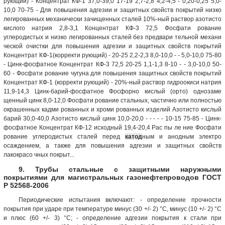
рующий) - Концентрат КФ-1 37,0-39,0 17-19 2,7-2,8 4,2-4,5 - 0,20-0,25 5,0-
10,0 70-75 - Для повышения адгезии и защитных свойств покрытий низко
легированных механически зачищенных сталей 10%-ный раствор азотисто
кислого натрия 2,8-3,1 Концентрат КФ-3 72,5 Фосфати рование
углеродистых и низко легированных сталей без предвари тельной механи
ческой очистки для повышения адгезии и защитных свойств покрытий
Концентрат КФ-1(корректи рующий) - 20-25 2,2-2,3 8,0-10,0 - - 5,0-10,0 75-80
- Цинк-фосфатное Концентрат КФ-3 72,5 20-25 1,1-1,3 8-10 - - 3,0-10,0 50-
60 - Фосфати рование чугуна для повышения защитных свойств покрытий
Концентрат КФ-1 (корректи рующий) - 20%-ный раствор гидроокиси натрия
11,9-14,3 Цинк-барий-фосфатное Фосфорно кислый (орто) однозаме
щенный цинк 8,0-12,0 Фосфати рование стальных, частично или полностью
окрашенных кадми рованных и хроми рованных изделий Азотисто кислый
барий 30,0-40,0 Азотисто кислый цинк 10,0-20,0 - - - - - 10-15 75-85 - Цинк-
фосфатное Концентрат КФ-12 исходный 19,4-20,4 Рас пы ле ние Фосфати
рование углеродистых сталей перед
катод
ным и анодным электро
осаждением, а также для повышения адгезии и защитных свойств
лакокрасо чных покрыт...
9. Трубы стальные с защитными наружными
покрытиями для магистральных газонефтепроводов ГОСТ
Р 52568-2006
Периодические испытания включают: - определение прочности
покрытия при ударе при температуре минус (30 +/- 2) °C, минус (10 +/- 2) °C
и плюс (60 +/- 3) °C; - определение адгезии покрытия к стали при