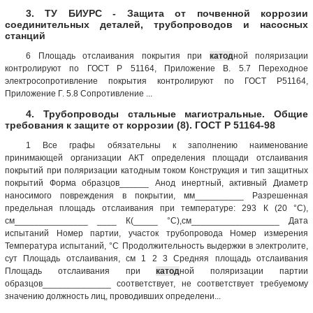
3. ТУ БИУРС - Защита от почвенной коррозии
соединительных деталей, трубопроводов и насосных
станций
6 Площадь отслаивания покрытия при
катод
ной поляризации
контролируют по ГОСТ Р 51164, Приложение В. 5.7 Переходное
электросопротивление покрытия контролируют по ГОСТ Р51164,
Приложение Г. 5.8 Сопротивление ...
4. Трубопроводы стальные магистральные. Общие
требования к защите от коррозии (8). ГОСТ Р 51164-98
1 Все графы обязательны к заполнению наименование
принимающей организации АКТ определения площади отслаивания
покрытий при поляризации катодным током Конструкция и тип защитных
покрытий Форма образцов______ Анод инертный, активный Диаметр
наносимого повреждения в покрытии, мм__________ Разрешенная
предельная площадь отслаивания при температуре: 293 К (20 °С),
см_______________ ____ К(_____ °С),см__________________ Дата
испытаний Номер партии, участок трубопровода Номер измерения
Температура испытаний, °С Продолжительность выдержки в электролите,
сут Площадь отслаивания, см 1 2 3 Средняя площадь отслаивания
Площадь отслаивания при
катод
ной поляризации партии
образцов______________ соответствует, не соответствует требуемому
значению должность лиц, проводивших определени...