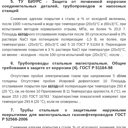
5. ТУ БИУРС - Защита от почвенной коррозии
соединительных деталей, трубопроводов и насосных
станций
Снижение адгезии покрытия к стали, в % от исходной величины,
после 1000 ч испытаний в воде при температурах (20±5)°С и (60±3)°С, при
испытаниях методом нормального отрыва, МПа, не более % 20,0 7.
Площадь
катод
ного отслаивания покрытия после 30 суток испытаний в 3%
растворе NaCl при потенциале поляризации -1,5 В, не более, при
температурах:: (20±5)°С; (60±3)°С см2 5 10 ГОСТ Р 51164 8. Переходное
сопротивление покрытия в 3 % растворе NaCl при температуре (20±5)°С,
не менее: - исходное - после 100 суток испытаний при: (20±3)°С; -после ...
6. Трубопроводы стальные магистральные. Общие
требования к защите от коррозии (4). ГОСТ Р 51164-98
Отсутствие пробоя электрическим током при напряжении 5 кВ/мм
толщины Отсутствие пробоя Искровой дефектоскоп 10 Площадь
отслаивания покрытия при
катод
ной поляризации при температуре 293 К
(20 °С), см, не более 10 Приложение В 11 Температура хрупкости, К (°С), не
выше 253 (-20) ГОСТ 16783 ' Характеристики показателей измеряют при
температуре 293 К (20 °С), если не оговорены ...
7. Трубы стальные с защитными наружными
покрытиями для магистральных газонефтепроводов ГОСТ
Р 52568-2006
Снижение адгезии покрытия к стали, % от исходного значения, после