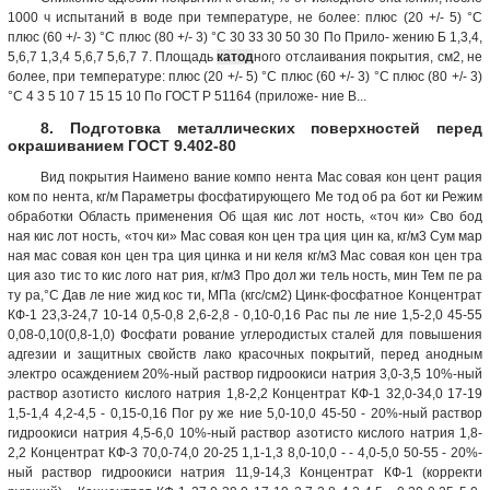
1000 ч испытаний в воде при температуре, не более: плюс (20 +/- 5) °С
плюс (60 +/- 3) °С плюс (80 +/- 3) °С 30 33 30 50 30 По Прило- жению Б 1,3,4,
5,6,7 1,3,4 5,6,7 5,6,7 7. Площадь
катод
ного отслаивания покрытия, см2, не
более, при температуре: плюс (20 +/- 5) °С плюс (60 +/- 3) °С плюс (80 +/- 3)
°С 4 3 5 10 7 15 15 10 По ГОСТ Р 51164 (приложе- ние В...
8. Подготовка металлических поверхностей перед
окрашиванием ГОСТ 9.402-80
Вид покрытия Наимено вание компо нента Мас совая кон цент рация
ком по нента, кг/м Параметры фосфатирующего Ме тод об ра бот ки Режим
обработки Область применения Об щая кис лот ность, «точ ки» Сво бод
ная кис лот ность, «точ ки» Мас совая кон цен тра ция цин ка, кг/м3 Сум мар
ная мас совая кон цен тра ция цинка и ни келя кг/м3 Мас совая кон цен тра
ция азо тис то кис лого нат рия, кг/м3 Про дол жи тель ность, мин Тем пе ра
ту ра,°С Дав ле ние жид кос ти, МПа (кгс/см2) Цинк-фосфатное Концентрат
КФ-1 23,3-24,7 10-14 0,5-0,8 2,6-2,8 - 0,10-0,16 Рас пы ле ние 1,5-2,0 45-55
0,08-0,10(0,8-1,0) Фосфати рование углеродистых сталей для повышения
адгезии и защитных свойств лако красочных покрытий, перед анодным
электро осаждением 20%-ный раствор гидроокиси натрия 3,0-3,5 10%-ный
раствор азотисто кислого натрия 1,8-2,2 Концентрат КФ-1 32,0-34,0 17-19
1,5-1,4 4,2-4,5 - 0,15-0,16 Пог ру же ние 5,0-10,0 45-50 - 20%-ный раствор
гидроокиси натрия 4,5-6,0 10%-ный раствор азотисто кислого натрия 1,8-
2,2 Концентрат КФ-3 70,0-74,0 20-25 1,1-1,3 8,0-10,0 - - 4,0-5,0 50-55 - 20%-
ный раствор гидроокиси натрия 11,9-14,3 Концентрат КФ-1 (корректи