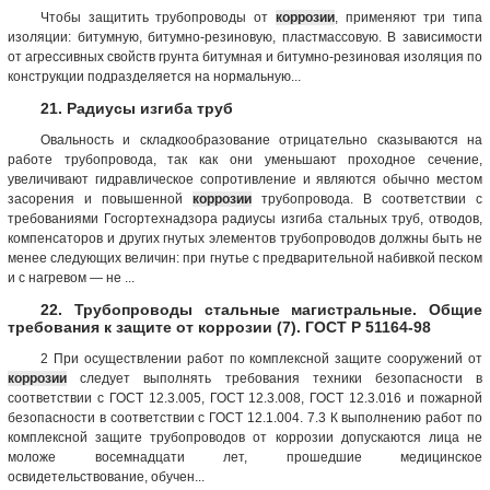
Чтобы защитить трубопроводы от
коррозии
, применяют три типа
изоляции: битумную, битумно-резиновую, пластмассовую. В зависимости
от агрессивных свойств грунта битумная и битумно-резиновая изоляция по
конструкции подразделяется на нормальную...
21. Радиусы изгиба труб
Овальность и складкообразование отрицательно сказываются на
работе трубопровода, так как они уменьшают проходное сечение,
увеличивают гидравлическое сопротивление и являются обычно местом
засорения и повышенной
коррозии
трубопровода. В соответствии с
требованиями Госгортехнадзора радиусы изгиба стальных труб, отводов,
компенсаторов и других гнутых элементов трубопроводов должны быть не
менее следующих величин: при гнутье с предварительной набивкой песком
и с нагревом — не ...
22. Трубопроводы стальные магистральные. Общие
требования к защите от коррозии (7). ГОСТ Р 51164-98
2 При осуществлении работ по комплексной защите сооружений от
коррозии
следует выполнять требования техники безопасности в
соответствии с ГОСТ 12.3.005, ГОСТ 12.3.008, ГОСТ 12.3.016 и пожарной
безопасности в соответствии с ГОСТ 12.1.004. 7.3 К выполнению работ по
комплексной защите трубопроводов от коррозии допускаются лица не
моложе восемнадцати лет, прошедшие медицинское
освидетельствование, обучен...