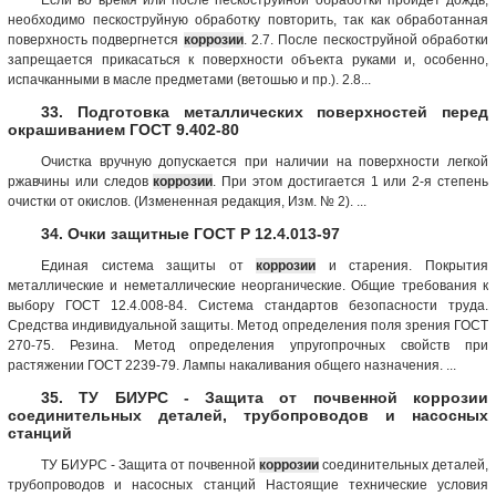
необходимо пескоструйную обработку повторить, так как обработанная
поверхность подвергнется
коррозии
. 2.7. После пескоструйной обработки
запрещается прикасаться к поверхности объекта руками и, особенно,
испачканными в масле предметами (ветошью и пр.). 2.8...
33. Подготовка металлических поверхностей перед
окрашиванием ГОСТ 9.402-80
Очистка вручную допускается при наличии на поверхности легкой
ржавчины или следов
коррозии
. При этом достигается 1 или 2-я степень
очистки от окислов. (Измененная редакция, Изм. № 2). ...
34. Очки защитные ГОСТ Р 12.4.013-97
Единая система защиты от
коррозии
и старения. Покрытия
металлические и неметаллические неорганические. Общие требования к
выбору ГОСТ 12.4.008-84. Система стандартов безопасности труда.
Средства индивидуальной защиты. Метод определения поля зрения ГОСТ
270-75. Резина. Метод определения упругопрочных свойств при
растяжении ГОСТ 2239-79. Лампы накаливания общего назначения. ...
35. ТУ БИУРС - Защита от почвенной коррозии
соединительных деталей, трубопроводов и насосных
станций
ТУ БИУРС - Защита от почвенной
коррозии
соединительных деталей,
трубопроводов и насосных станций Настоящие технические условия