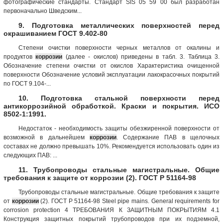
фотографические стандарты. Стандарт SIS 05 59 00 был разработан
первоначально Шведским...
9. Подготовка металлических поверхностей перед
окрашиванием ГОСТ 9.402-80
Степени очистки поверхности черных металлов от окалины и
продуктов
коррозии
(далее - окислов) приведены в табл. 3. Таблица 3.
Обозначение степени очистки от окислов Характеристика очищенной
поверхности Обозначение условий эксплуатации лакокрасочных покрытий
по ГОСТ 9.104-...
10. Подготовка стальной поверхности перед
антикоррозийной обработкой. Краски и покрытия. ИСО
8502-1:1991.
Недостаток - необходимость защиты обезжиренной поверхности от
возможной в дальнейшем
коррозии
. Содержание ПАВ в щелочных
составах не должно превышать 10%. Рекомендуется использовать один из
следующих ПАВ: ...
11. Трубопроводы стальные магистральные. Общие
требования к защите от коррозии (2). ГОСТ Р 51164-98
Трубопроводы стальные магистральные. Общие требования к защите
от
коррозии
(2). ГОСТ Р 51164-98 Steel pipe mains. General requirements for
corrosion protection 4 ТРЕБОВАНИЯ К ЗАЩИТНЫМ ПОКРЫТИЯМ 4.1
Конструкция защитных покрытий трубопроводов при их подземной,