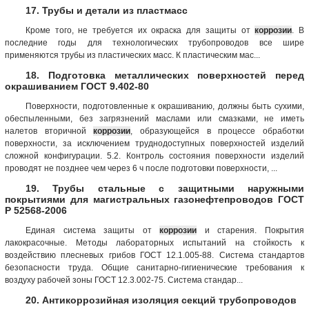
17. Трубы и детали из пластмасс
Кроме того, не требуется их окраска для защиты от
коррозии
. В
последние годы для технологических трубопроводов все шире
применяются трубы из пластических масс. К пластическим мас...
18. Подготовка металлических поверхностей перед
окрашиванием ГОСТ 9.402-80
Поверхности, подготовленные к окрашиванию, должны быть сухими,
обеспыленными, без загрязнений маслами или смазками, не иметь
налетов вторичной
коррозии
, образующейся в процессе обработки
поверхности, за исключением труднодоступных поверхностей изделий
сложной конфигурации. 5.2. Контроль состояния поверхности изделий
проводят не позднее чем через 6 ч после подготовки поверхности, ...
19. Трубы стальные с защитными наружными
покрытиями для магистральных газонефтепроводов ГОСТ
Р 52568-2006
Единая система защиты от
коррозии
и старения. Покрытия
лакокрасочные. Методы лабораторных испытаний на стойкость к
воздействию плесневых грибов ГОСТ 12.1.005-88. Система стандартов
безопасности труда. Общие санитарно-гигиенические требования к
воздуху рабочей зоны ГОСТ 12.3.002-75. Система стандар...
20. Антикоррозийная изоляция секций трубопроводов