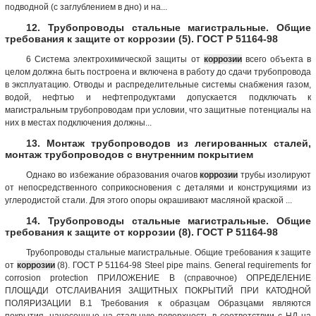
подводной (с заглублением в дно) и на...
12. Трубопроводы стальные магистральные. Общие
требования к защите от коррозии (5). ГОСТ Р 51164-98
6 Система электрохимической защиты от
коррозии
всего объекта в
целом должна быть построена и включена в работу до сдачи трубопровода
в эксплуатацию. Отводы и распределительные системы снабжения газом,
водой, нефтью и нефтепродуктами допускается подключать к
магистральным трубопроводам при условии, что защитные потенциалы на
них в местах подключения должны...
13. Монтаж трубопроводов из легированных сталей,
монтаж трубопроводов с внутренним покрытием
Однако во избежание образования очагов
коррозии
трубы изолируют
от непосредственного соприкосновения с деталями и конструкциями из
углеродистой стали. Для этого опоры окрашивают масляной краской ...
14. Трубопроводы стальные магистральные. Общие
требования к защите от коррозии (8). ГОСТ Р 51164-98
Трубопроводы стальные магистральные. Общие требования к защите
от
коррозии
(8). ГОСТ Р 51164-98 Steel pipe mains. General requirements for
corrosion protection ПРИЛОЖЕНИЕ В (справочное) ОПРЕДЕЛЕНИЕ
ПЛОЩАДИ ОТСЛАИВАНИЯ ЗАЩИТНЫХ ПОКРЫТИЙ ПРИ КАТОДНОЙ
ПОЛЯРИЗАЦИИ B.1 Требования к образцам Образцами являются
покрытия, нанесенные на стальную поверхность в соответствии с НД на