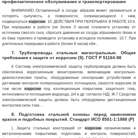
профилактическое обслуживание и транспортирование
ВНИМАНИЕ! Оставленный в сосуде абразив может увлажниться и
потерять сыпучесть, а поверхности, соприкасающиеся с ним,
подвергнуться
коррозии
. 10. ДЕЙСТВИЯ ПРИ ПЕРЕРЫВАХ В РАБОТЕ 10.6.
При перерывах в работе (не более 3 часов) отключите установку от
источника сжатого газа, сбросьте давление из сосуда абразивного блока и
из бака горючего и приведите установку в исходное положение. 10.7. При
длительных перерывах в работе (более 8 часов) обя...
7. Трубопроводы стальные магистральные. Общие
требования к защите от коррозии (9). ГОСТ Р 51164-98
6 Система электрохимической защиты трубопроводов должна быть
обеспечена коррозионным мониторингом, включающим контрольно-
диагностические пункты, оборудованные сенсорными устройствами и
датчиками контроля поляризационного потенциала, скорости коррозии (в
том числе
коррозии
под изоляционным покрытием, защитного тока,
интенсивности поглощения водорода, рН и др. согласно НД). Ж.7 Средства
электрохимической защиты должны быть оборудованы дистанционным
контролем силы тока ...
8. Подготовка стальной основы перед нанесением
красок и подобных покрытий. Стандарт ИСО 8501-1:1988 (Р)
), Защита стальных конструкций от
коррозии
органическими и
металлическими покрытиями; подготовка и контроль поверхностей;