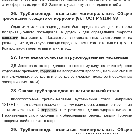
атмосферных осадков. 9.3. Защитите установку от попадания в неё а...
26. Трубопроводы стальные магистральные. Общие
требования к защите от коррозии (6). ГОСТ Р 51164-98
Один из этих электродов должен быть предназначен для контроля
поляризационного потенциала, а другой - для определения скорости
коррозии
без защиты. Параметры вспомогательных электродов и их
размещение вдоль трубопровода определяются в соответствии с НД. 6.1.9
Контрольно-измерительные пункты ус...
27. Такелажная оснастка и грузоподъемные механизмы
3,5 Износ канатов определяют по внешнему виду: наличию обрывов
отдельных проволок,
коррозии
на поверхности проволок, наличию смятых
или скрученных участков или участков со следами прожогов (пораженных
электрическим током)...
28. Сварка трубопроводов из легированной стали
Кислотостойкие хромоникелевые аустенитные стали, например
1Х18Н10Т, подвержены весьма опасному виду коррозионного разрушения
— межкристаллитной
коррозии
, т. е. резкому падению ударной вязкости.
Нержавеющие стали склонны и к образованию горячих трещин. Горячие
трещины наиболее часто встре...
29. Трубопроводы стальные магистральные. Общие