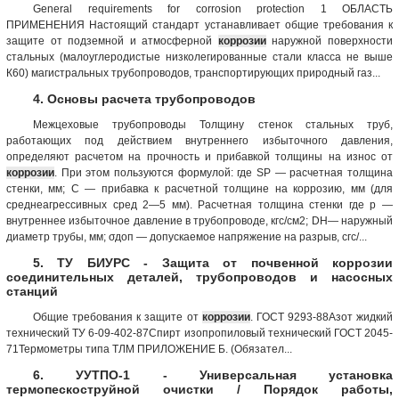
General requirements for corrosion protection 1 ОБЛАСТЬ
ПРИМЕНЕНИЯ Настоящий стандарт устанавливает общие требования к
защите от подземной и атмосферной
коррозии
наружной поверхности
стальных (малоуглеродистые низколегированные стали класса не выше
К60) магистральных трубопроводов, транспортирующих природный газ...
4. Основы расчета трубопроводов
Межцеховые трубопроводы Толщину стенок стальных труб,
работающих под действием внутреннего избыточного давления,
определяют расчетом на прочность и прибавкой толщины на износ от
коррозии
. При этом пользуются формулой: где SР — расчетная толщина
стенки, мм; С — прибавка к расчетной толщине на коррозию, мм (для
среднеагрессивных сред 2—5 мм). Расчетная толщина стенки где р —
внутреннее избыточное давление в трубопроводе, кгс/см2; DH— наружный
диаметр трубы, мм; σдоп — допускаемое напряжение на разрыв, сгс/...
5. ТУ БИУРС - Защита от почвенной коррозии
соединительных деталей, трубопроводов и насосных
станций
Общие требования к защите от
коррозии
. ГОСТ 9293-88Азот жидкий
технический ТУ 6-09-402-87Спирт изопропиловый технический ГОСТ 2045-
71Термометры типа ТЛМ ПРИЛОЖЕНИЕ Б. (Обязател...
6. УУТПО-1 - Универсальная установка
термопескоструйной очистки / Порядок работы,