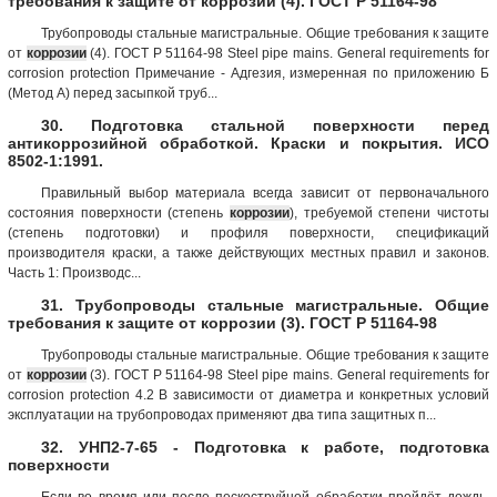
требования к защите от коррозии (4). ГОСТ Р 51164-98
Трубопроводы стальные магистральные. Общие требования к защите
от
коррозии
(4). ГОСТ Р 51164-98 Steel pipe mains. General requirements for
corrosion protection Примечание - Адгезия, измеренная по приложению Б
(Метод А) перед засыпкой труб...
30. Подготовка стальной поверхности перед
антикоррозийной обработкой. Краски и покрытия. ИСО
8502-1:1991.
Правильный выбор материала всегда зависит от первоначального
состояния поверхности (степень
коррозии
), требуемой степени чистоты
(степень подготовки) и профиля поверхности, спецификаций
производителя краски, а также действующих местных правил и законов.
Часть 1: Производс...
31. Трубопроводы стальные магистральные. Общие
требования к защите от коррозии (3). ГОСТ Р 51164-98
Трубопроводы стальные магистральные. Общие требования к защите
от
коррозии
(3). ГОСТ Р 51164-98 Steel pipe mains. General requirements for
corrosion protection 4.2 В зависимости от диаметра и конкретных условий
эксплуатации на трубопроводах применяют два типа защитных п...
32. УНП2-7-65 - Подготовка к работе, подготовка
поверхности
Если во время или после пескоструйной обработки пройдёт дождь,