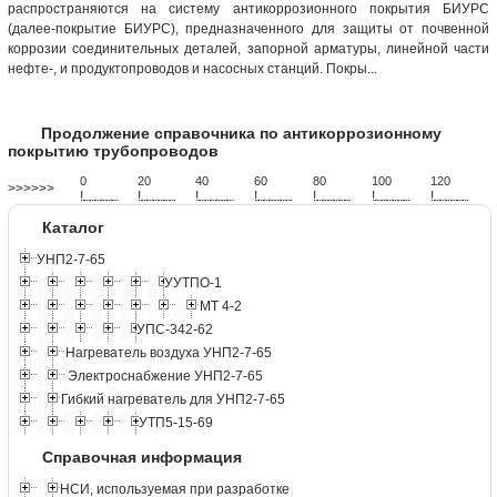
распространяются на систему антикоррозионного покрытия БИУРС
(далее-покрытие БИУРС), предназначенного для защиты от почвенной
коррозии соединительных деталей, запорной арматуры, линейной части
нефте-, и продуктопроводов и насосных станций. Покры...
Продолжение справочника по антикоррозионному
покрытию трубопроводов
0
20
40
60
80
100
120
>>>>>>
!
.
.
.
.
.
.
.
.
.
.
.
.
.
.
.
.
.
.
.
!
.
.
.
.
.
.
.
.
.
.
.
.
.
.
.
.
.
.
.
!
.
.
.
.
.
.
.
.
.
.
.
.
.
.
.
.
.
.
.
!
.
.
.
.
.
.
.
.
.
.
.
.
.
.
.
.
.
.
.
!
.
.
.
.
.
.
.
.
.
.
.
.
.
.
.
.
.
.
.
!
.
.
.
.
.
.
.
.
.
.
.
.
.
.
.
.
.
.
.
!
.
.
.
.
.
.
.
.
.
.
.
.
.
.
.
.
.
.
.
Каталог
УНП2-7-65
УУТПО-1
МТ 4-2
УПС-342-62
Нагреватель воздуха УНП2-7-65
Электроснабжение УНП2-7-65
Гибкий нагреватель для УНП2-7-65
УТП5-15-69
Справочная информация
НСИ, используемая при разработке