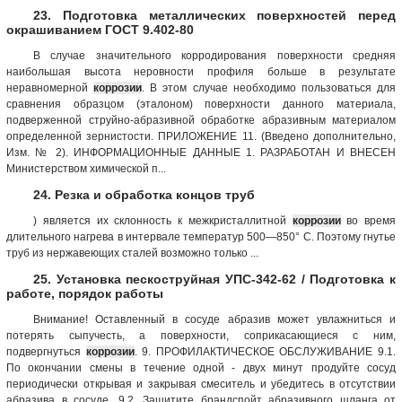
23. Подготовка металлических поверхностей перед
окрашиванием ГОСТ 9.402-80
В случае значительного корродирования поверхности средняя
наибольшая высота неровности профиля больше в результате
неравномерной
коррозии
. В этом случае необходимо пользоваться для
сравнения образцом (эталоном) поверхности данного материала,
подверженной струйно-абразивной обработке абразивным материалом
определенной зернистости. ПРИЛОЖЕНИЕ 11. (Введено дополнительно,
Изм. № 2). ИНФОРМАЦИОННЫЕ ДАННЫЕ 1. РАЗРАБОТАН И ВНЕСЕН
Министерством химической п...
24. Резка и обработка концов труб
) является их склонность к межкристаллитной
коррозии
во время
длительного нагрева в интервале температур 500—850° С. Поэтому гнутье
труб из нержавеющих сталей возможно только ...
25. Установка пескоструйная УПС-342-62 / Подготовка к
работе, порядок работы
Внимание! Оставленный в сосуде абразив может увлажниться и
потерять сыпучесть, а поверхности, соприкасающиеся с ним,
подвергнуться
коррозии
. 9. ПРОФИЛАКТИЧЕСКОЕ ОБСЛУЖИВАНИЕ 9.1.
По окончании смены в течение одной - двух минут продуйте сосуд
периодически открывая и закрывая смеситель и убедитесь в отсутствии
абразива в сосуде. 9.2. Защитите брандспойт абразивного шланга от