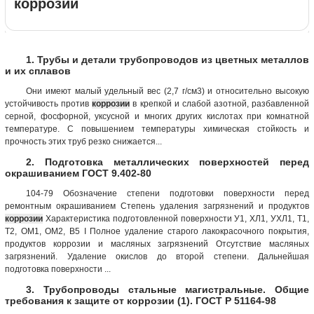
коррозии
1. Трубы и детали трубопроводов из цветных металлов
и их сплавов
Они имеют малый удельный вес (2,7 г/см3) и относительно высокую
устойчивость против
коррозии
в крепкой и слабой азотной, разбавленной
серной, фосфорной, уксусной и многих других кислотах при комнатной
температуре. С повышением температуры химическая стойкость и
прочность этих труб резко снижается...
2. Подготовка металлических поверхностей перед
окрашиванием ГОСТ 9.402-80
104-79 Обозначение степени подготовки поверхности перед
ремонтным окрашиванием Степень удаления загрязнений и продуктов
коррозии
Характеристика подготовленной поверхности У1, ХЛ1, УХЛ1, T1,
Т2, ОМ1, ОМ2, В5 I Полное удаление старого лакокрасочного покрытия,
продуктов коррозии и масляных загрязнений Отсутствие масляных
загрязнений. Удаление окислов до второй степени. Дальнейшая
подготовка поверхности ...
3. Трубопроводы стальные магистральные. Общие
требования к защите от коррозии (1). ГОСТ Р 51164-98