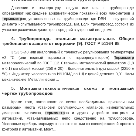
Давление и температуру воздуха или газа в трубопроводе
определяют как среднее арифметическое показаний всех манометров и
термометр
ов, установленных на трубопроводе. где DBH — внутренний
диаметр испытываемого трубопровода, мм. Если трубопровод состоит из
участков различных диаметров, средний внутренний его диаме...
4. Трубопроводы стальные магистральные. Общие
требования к защите от коррозии (9). ГОСТ Р 51164-98
3,5/3,5-ИЗ или аналогичный с точностью регулирования температуры
±2 °С (или водный термостат с терморегулятором).
Термометр
метеорологический по ГОСТ 112. Стержень металлический диаметром (1,8
± 0,1) мм общей массой (250 ± 20) г. Дополнительный груз массой (2250 ±
50) г. Индикатор часового типа ИЧ1ОМД по НД с ценой деления 0,01. Часы
механические. Металлическая ...
5. Монтажно-технологическая схема и монтажный
чертеж трубопроводов
Кроме того, показывают со всеми необходимыми привязочными
размерами места установки регулирующих клапанов, измерительных
диафрагм, счетчиков,
термометр
ов и других устройств контроля и
автоматики, устанавливаемых непо средственно на трубопроводе.
Указанные приборы маркируют в соответствии со спецификацией-проекта
контроля и автоматики. Монт...