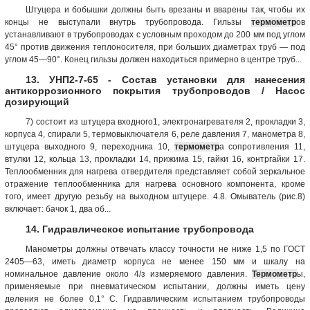
Штуцера и бобышки должны быть врезаны и вварены так, чтобы их
концы не выступали внутрь трубопровода. Гильзы
термометр
ов
устанавливают в трубопроводах с условным проходом до 200 мм под углом
45° против движения теплоносителя, при больших диаметрах труб — под
углом 45—90°. Конец гильзы должен находиться примерно в центре труб...
13. УНП2-7-65 - Состав установки для нанесения
антикоррозионного покрытия трубопроводов / Насос
дозирующий
7) состоит из штуцера входного1, электронагревателя 2, прокладки 3,
корпуса 4, спирали 5, термовыключателя 6, реле давления 7, манометра 8,
штуцера выходного 9, переходника 10,
термометр
а сопротивления 11,
втулки 12, кольца 13, прокладки 14, прижима 15, гайки 16, контргайки 17.
Теплообменник для нагрева отвердителя представляет собой зеркальное
отражение теплообменника для нагрева основного компонента, кроме
того, имеет другую резьбу на выходном штуцере. 4.8. Омыватель (рис.8)
включает: бачок 1, два об...
14. Гидравлическое испытание трубопровода
Манометры должны отвечать классу точности не ниже 1,5 по ГОСТ
2405—63, иметь диаметр корпуса не менее 150 мм и шкалу на
номинальное давление около 4/з измеряемого давления.
Термометр
ы,
применяемые при пневматическом испытании, должны иметь цену
деления не более 0,1° С. Гидравлическим испытанием трубопроводы