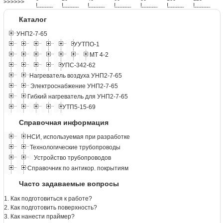
>>>>>>
!
.
.
.
.
.
.
.
.
.
.
.
.
.
.
.
.
.
.
.
!
.
.
.
.
.
.
.
.
.
.
.
.
.
.
.
.
.
.
.
!
.
.
.
.
.
.
.
.
.
.
.
.
.
.
.
.
.
.
.
!
.
.
.
.
.
.
.
.
.
.
.
.
.
.
.
.
.
.
.
!
.
.
.
.
.
.
.
.
.
.
.
.
.
.
.
.
.
.
.
!
.
.
.
.
.
.
.
.
.
.
.
.
.
.
.
.
.
.
.
!
.
.
.
.
.
.
.
.
.
.
.
.
.
.
.
.
.
.
.
Каталог
УНП2-7-65
УУТПО-1
МТ 4-2
УПС-342-62
Нагреватель воздуха УНП2-7-65
Электроснабжение УНП2-7-65
Гибкий нагреватель для УНП2-7-65
УТП5-15-69
Справочная информация
НСИ, используемая при разработке
Технологические трубопроводы
Устройство трубопроводов
Справочник по антикор. покрытиям
Часто задаваемые вопросы
1. Как подготовиться к работе?
2. Как подготовить поверхность?
3. Как нанести праймер?