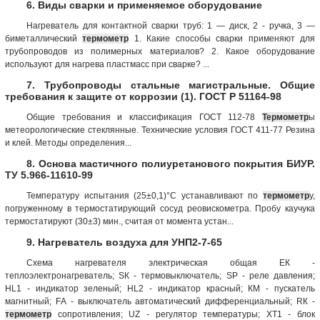
6. Виды сварки и применяемое оборудование
Нагреватель для контактной сварки труб: 1 — диск, 2 - ручка, 3 —
биметаллический
термометр
1. Какие способы сварки применяют для
трубопроводов из полимерных материалов? 2. Какое оборудование
используют для нагрева пластмасс при сварке? ...
7. Трубопроводы стальные магистральные. Общие
требования к защите от коррозии (1). ГОСТ Р 51164-98
Общие требования и классификация ГОСТ 112-78
Термометр
ы
метеорологические стеклянные. Технические условия ГОСТ 411-77 Резина
и клей. Методы определения...
8. Основа мастичного полиуретанового покрытия БИУР.
ТУ 5.966-11610-99
Температуру испытания (25±0,1)°С устанавливают по
термометр
у,
погруженному в термостатирующий сосуд реовискометра. Пробу каучука
термостатируют (30±3) мин., считая от момента устан...
9. Нагреватель воздуха для УНП2-7-65
Схема нагревателя электрическая общая ЕК -
теплоэлектронагреватель; SК - термовыключатель; SР - реле давления;
НL1 - индикатор зеленый; HL2 - индикатор красный; КМ - пускатель
магнитный; FА - выключатель автоматический дифференциальный; RК -
термометр
сопротивления; UZ - регулятор температуры; ХТ1 - блок