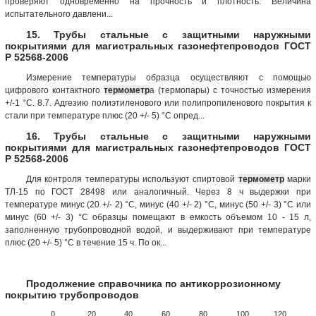
проверяют одновременно на прочность и плотность. Величина
испытательного давлени...
15. Трубы стальные с защитными наружными
покрытиями для магистральных газонефтепроводов ГОСТ
Р 52568-2006
Измерение температуры образца осуществляют с помощью
цифрового контактного
термометр
а (термопары) с точностью измерения
+/-1 °C. 8.7. Адгезию полиэтиленового или полипропиленового покрытия к
стали при температуре плюс (20 +/- 5) °C опред...
16. Трубы стальные с защитными наружными
покрытиями для магистральных газонефтепроводов ГОСТ
Р 52568-2006
Для контроля температуры используют спиртовой
термометр
марки
ТЛ-15 по ГОСТ 28498 или аналогичный. Через 8 ч выдержки при
температуре минус (20 +/- 2) °С, минус (40 +/- 2) °C, минус (50 +/- 3) °C или
минус (60 +/- 3) °C образцы помещают в емкость объемом 10 - 15 л,
заполненную трубопроводной водой, и выдерживают при температуре
плюс (20 +/- 5) °C в течение 15 ч. По ок...
Продолжение справочника по антикоррозионному
покрытию трубопроводов
0
20
40
60
80
100
120