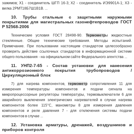
зажимов; X1 - соединитель ШГП 16-3; Х2 - соединитель ИЭ9901А-1; ХЗ -
вилка 2РМТ18Б7Ш1В1В. ...
10. Трубы стальные с защитными наружными
покрытиями для магистральных газонефтепроводов ГОСТ
Р 52568-2006
Технические условия ГОСТ 28498-90.
Термометр
ы жидкостные
стеклянные. Общие технические требования. Методы испытаний.
Примечание. При пользовании настоящим стандартом целесообразно
проверить действие ссылочных стандартов в информационной системе
общего пользования - на официальном сайте Федерального агентства ...
11. УНП2-7-65 - Состав установки для нанесения
антикоррозионного покрытия трубопроводов /
Циркуляционный блок
7) для нагрева компонентов,
термометр
сопротивления 11 для
измерения температуры компонентов и подачи сигнала на
микропроцессорные регуляторы температуры, термовыключатели 6 для
аварийного выключения электрических нагревателей в случае нагрева
компонентов более 115°С, манометры 8 для измерения давления
компонентов и реле давления 7 - для отключения системы подачи
компонентов в случае ...
12. Установка арматуры, дренажей, воздушников и
приборов контроля