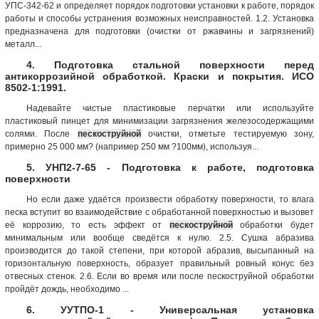
УПС-342-62 и определяет порядок подготовки установки к работе, порядок
работы и способы устранения возможных неисправностей. 1.2. Установка
предназначена для подготовки (очистки от ржавчины и загрязнений)
металл...
4. Подготовка стальной поверхности перед
антикоррозийной обработкой. Краски и покрытия. ИСО
8502-1:1991.
Надевайте чистые пластиковые перчатки или используйте
пластиковый пинцет для минимизации загрязнения железосодержащими
солями. После
пескоструйной
очистки, отметьте тестируемую зону,
примерно 25 000 мм? (например 250 мм ?100мм), используя...
5. УНП2-7-65 - Подготовка к работе, подготовка
поверхности
Но если даже удаётся произвести обработку поверхности, то влага
песка вступит во взаимодействие с обработанной поверхностью и вызовет
её коррозию, то есть эффект от
пескоструйной
обработки будет
минимальным или вообще сведётся к нулю. 2.5. Сушка абразива
производится до такой степени, при которой абразив, высыпанный на
горизонтальную поверхность, образует правильный ровный конус без
отвесных стенок. 2.6. Если во время или после пескоструйной обработки
пройдёт дождь, необходимо ...
6. УУТПО-1 - Универсальная установка