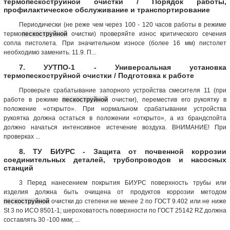
термопескоструйной очистки / Порядок работы,
профилактическое обслуживание и транспортирование
Периодически (не реже чем через 100 - 120 часов работы в режиме
термо
пескоструйной
очистки) проверяйте износ критического сечения
сопла пистолета. При значительном износе (более 16 мм) пистолет
необходимо заменить. 11.9. П...
7. УУТПО-1 - Универсальная установка
термопескоструйной очистки / Подготовка к работе
Проверьте срабатывание запорного устройства смесителя 11 (при
работе в режиме
пескоструйной
очистки), переместив его рукоятку в
положение «открыто». При нормальном срабатывании устройства
рукоятка должна остаться в положении «открыто», а из брандспойта
должно начаться интенсивное истечение воздуха. ВНИМАНИЕ! При
проверках ...
8. ТУ БИУРС - Защита от почвенной коррозии
соединительных деталей, трубопроводов и насосных
станций
3 Перед нанесением покрытия БИУРС поверхность трубы или
изделия должна быть очищена от продуктов коррозии методом
пескоструйной
очистки до степени не менее 2 по ГОСТ 9.402 или не ниже
St 3 по ИСО 8501-1; шероховатость поверхности по ГОСТ 25142 RZ должна
составлять 30 -100 мкм; ...