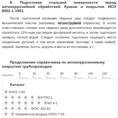
9. Подготовка стальной поверхности перед
антикоррозийной обработкой. Краски и покрытия. ИСО
8502-1:1991.
После тщательной промывки сварные швы следует подвергнуть
механической очистке (например,
пескоструйной
обработке). В особо
ответственных случаях зону сварных швов дополнительно рекомендуется
обработать 10%-ным раствором фосфорной кислоты и затем тщательно
промыть теплой водой. Следует особенно тщательно защищать места
соединения деталей, в том числе заклепками, болтами, а также пайкой,
сваркой. Заклепки, болты, шурупы и места их постановки, в т...
Продолжение справочника по антикоррозионному
покрытию трубопроводов
0
20
40
60
80
100
120
>>>>>>
!
.
.
.
.
.
.
.
.
.
.
.
.
.
.
.
.
.
.
.
!
.
.
.
.
.
.
.
.
.
.
.
.
.
.
.
.
.
.
.
!
.
.
.
.
.
.
.
.
.
.
.
.
.
.
.
.
.
.
.
!
.
.
.
.
.
.
.
.
.
.
.
.
.
.
.
.
.
.
.
!
.
.
.
.
.
.
.
.
.
.
.
.
.
.
.
.
.
.
.
!
.
.
.
.
.
.
.
.
.
.
.
.
.
.
.
.
.
.
.
!
.
.
.
.
.
.
.
.
.
.
.
.
.
.
.
.
.
.
.
Каталог
УНП2-7-65
УУТПО-1
МТ 4-2
УПС-342-62
Нагреватель воздуха УНП2-7-65