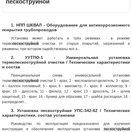
пескоструйной
1. НПП ШКВАЛ - Оборудование для антикоррозионного
покрытия трубопроводов
Установка может работать в трёх режимах: - в режиме
термо
пескоструйной
очистки от старых покрытий, загрязнений и
ржавчины, при котором задействованы все а...
2. УУТПО-1 - Универсальная установка
термопескоструйной очистки / Технические характеристики
и состав
Принципиальная схема универсальной установки
термо
пескоструйной
очистки 1 - кран; 2 - масловлагоотделитель; 3 - кран;
4 - баллон топливный; 5 - кран; 6 - манометр; 7 - кран; 8 - коллектор; 9 -
кран; 10 - дроссель; 11 - фильтр; 12 - кран; 13 - дроссель; 14 - шлем
защитный; 15 - кран; 16 - бункер для абразива; 17 - шайба расходная; 18 -
распределит...
3. Установка пескоструйная УПС-342-62 / Технические
характеристики, состав установки
Руководство по эксплуатации предназначено для изучения
конструкции и обеспечения эксплуатации установки
пескоструйной