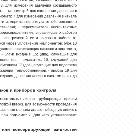
 3, для измерения давления создаваемого
ата; - манометр 5 для измерения давления в
манометр 7 для измерения давления в канале
ти измерительного жгута от обогреваемого
становки; - переключатели бесконтактные
дрораспределителя, управляющего работой
 электрической сети силового кабеля от
хся через уплотнения компонентов; блок 13
духом перекачивающих насосов и пистолета;
- блоки входные 15; (два), служащие для
понентов; - омыватель 16, служащий для
обменники 17 (два), служащие для подогрева
аждения теплообменников; - пробка 19 для
 создания давления масла в системе привода
иков и приборов контроля
изонтальных линиях трубопровода, причем
овкой вверх). Для возможности проведения
установки клапана делают обводную линию с
у при подъеме? 2. Для чего устанавливают
й или консервирующей жидкостей