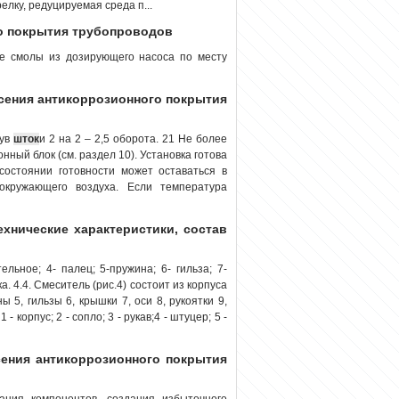
елку, редуцируемая среда п...
го покрытия трубопроводов
ие смолы из дозирующего насоса по месту
несения антикоррозионного покрытия
нув
шток
и 2 на 2 – 2,5 оборота. 21 Не более
ный блок (см. раздел 10). Установка готова
состоянии готовности может оставаться в
окружающего воздуха. Если температура
Технические характеристики, состав
ельное; 4- палец; 5-пружина; 6- гильза; 7-
ка. 4.4. Смеситель (рис.4) состоит из корпуса
ы 5, гильзы 6, крышки 7, оси 8, рукоятки 9,
 корпус; 2 - сопло; 3 - рукав;4 - штуцер; 5 -
есения антикоррозионного покрытия
ания компонентов, создания избыточного