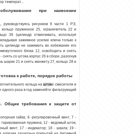
р температ...
обслуживание при нанесении
 руководствуясь рисунком 9 части 1 РЭ,
, кольцо пружинное 25, ограничитель 22 и
ьцо 39 (цилиндр отвинчивать, используя
кладывая зажимное усилие ключа только к
сть цилиндр не зажимать во избежание его
ромежуточного блока 12, освободить и снять
 снять со штока корпус 26 в сборе, разогнув
чь шарик 21 и снять манжету 27, кольцо 28 и
дготовка к работе, порядок работы
лотнительного кольца на
шток
е смесителя и
же одного раза в год заменяйте фильтрующий
. Общие требования к защите от
стопорная гайка; 6 -регулировочный винт; 7 -
 - тарированная пружина; 12 - ведомый шток;
рный винт; 17 - индикатор; 18 - шкала; 19 -
я адгезии защитных покрытий на битумной