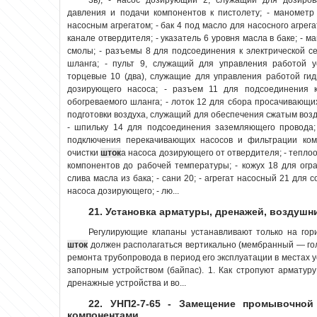
давления и подачи компонентов к пистолету; - манометр
насосным агрегатом; - бак 4 под масло для насосного агрег
канале отвердителя; - указатель 6 уровня масла в баке; - 
смолы; - разъемы 8 для подсоединения к электрической се
шланга; - пульт 9, служащий для управления работой у
торцевые 10 (два), служащие для управления работой ги
дозирующего насоса; - разъем 11 для подсоединения к
обогреваемого шланга; - лоток 12 для сбора просачивающи
подготовки воздуха, служащий для обеспечения сжатым воз
- шпильку 14 для подсоединения заземляющего провода; 
подключения перекачивающих насосов и фильтрации ком
очистки
шток
а насоса дозирующего от отвердителя; - тепло
компонентов до рабочей температуры; - кожух 18 для огр
слива масла из бака; - сани 20; - агрегат насосный 21 для
насоса дозирующего; - лю...
21. Установка арматуры, дренажей, воздушн
Регулирующие клапаны устанавливают только на гор
шток
должен располагаться вертикально (мембранный — гол
ремонта трубопровода в период его эксплуатации в местах 
запорным устройством (байпас). 1. Как стропуют арматур
дренажные устройства и во...
22. УНП2-7-65 - Замещение промывочно
компонентами