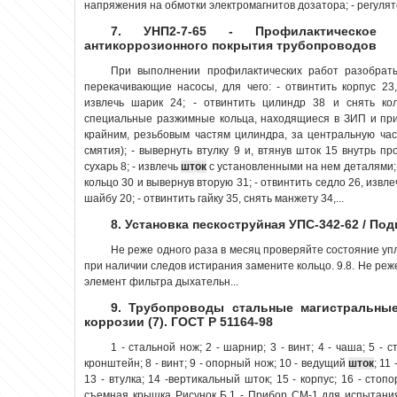
напряжения на обмотки электромагнитов дозатора; - регулято
7. УНП2-7-65 - Профилактическое 
антикоррозионного покрытия трубопроводов
При выполнении профилактических работ разобрать,
перекачивающие насосы, для чего: - отвинтить корпус 23
извлечь шарик 24; - отвинтить цилиндр 38 и снять кол
специальные разжимные кольца, находящиеся в ЗИП и при
крайним, резьбовым частям цилиндра, за центральную ча
смятия); - вывернуть втулку 9 и, втянув шток 15 внутрь п
сухарь 8; - извлечь
шток
с установленными на нем деталями; -
кольцо 30 и вывернув вторую 31; - отвинтить седло 26, извле
шайбу 20; - отвинтить гайку 35, снять манжету 34,...
8. Установка пескоструйная УПС-342-62 / По
Не реже одного раза в месяц проверяйте состояние уп
при наличии следов истирания замените кольцо. 9.8. Не ре
элемент фильтра дыхательн...
9. Трубопроводы стальные магистральные
коррозии (7). ГОСТ Р 51164-98
1 - стальной нож; 2 - шарнир; 3 - винт; 4 - чаша; 5 - 
кронштейн; 8 - винт; 9 - опорный нож; 10 - ведущий
шток
; 11
13 - втулка; 14 -вертикальный шток; 15 - корпус; 16 - стопо
съемная крышка Рисунок Б.1 - Прибор СМ-1 для испытани