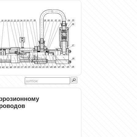
оррозионному
роводов