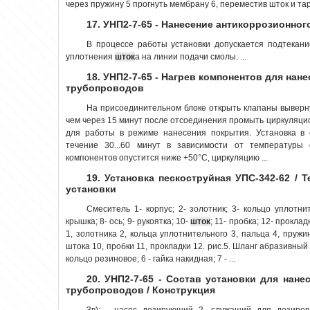
через пружину 5 прогнуть мембрану 6, переместив шток и тар
17. УНП2-7-65 - Нанесение антикоррозионно
В процессе работы установки допускается подтекан
уплотнения
шток
а на линии подачи смолы. ...
18. УНП2-7-65 - Нагрев компонентов для на
трубопроводов
На присоединительном блоке открыть клапаны вывер
чем через 15 минут после отсоединения промыть циркуляцион
для работы в режиме нанесения покрытия. Установка в 
течение 30...60 минут в зависимости от температуры 
компонентов опустится ниже +50°С, циркуляцию ...
19. Установка пескоструйная УПС-342-62 / 
установки
Смеситель 1- корпус; 2- золотник; 3- кольцо уплотнит
крышка; 8- ось; 9- рукоятка; 10-
шток
; 11- пробка; 12- проклад
1, золотника 2, кольца уплотнительного 3, пальца 4, пружин
штока 10, пробки 11, прокладки 12. рис.5. Шланг абразивный 1 -
кольцо резиновое; 6 - гайка накидная; 7 - ...
20. УНП2-7-65 - Состав установки для нан
трубопроводов / Конструкция
3в); - насос дозирующий 2, служащий для дозиров