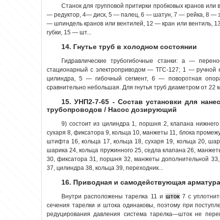
Станок для групповой притирки пробковых кранов или 
— редуктор, 4— диск, 5 — палец, 6 — шатун, 7 — рейка, 8 —
— шпиндель кранов или вентилей, 12 — кран или вентиль, 
губки, 15 — шт...
14. Гнутье труб в холодном состоянии
Гидравлические трубогибочные станки: а — пере
стационарный с электроприводом — ТГС-127; 1 — ручной 
цилиндра, 5 — гибочный сегмент, 6 — поворотная опора
сравнительно небольшая. Для гнутья труб диаметром от 22 м
15. УНП2-7-65 - Состав установки для нан
трубопроводов / Насос дозирующий
9) состоит из цилиндра 1, поршня 2, клапана нижнего 3
сухаря 8, фиксатора 9, кольца 10, манжеты 11, блока промеж
штифта 16, кольца 17, кольца 18, сухаря 19, кольца 20, шар
шарика 24, кольца пружинного 25, седла клапана 26, манжет
30, фиксатора 31, поршня 32, манжеты дополнительной 33, 
37, цилиндра 38, кольца 39, переходник...
16. Приводная и самодействующая арматур
Внутри расположены тарелка 11 и
шток
7 с уплотнит
сечения тарелки и штока одинаковы, поэтому при поступл
редуцирования давления система тарелка—шток не пере