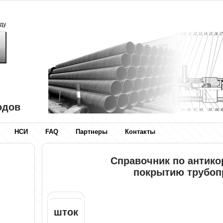
одов
НСИ
FAQ
Партнеры
Контакты
Справочник по антик
покрытию трубоп
шток