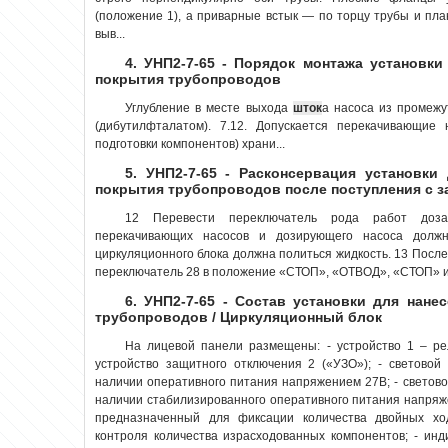
(положение 1), а приварные встык — по торцу трубы и пла
выв...
4. УНП2-7-65 - Порядок монтажа установки
покрытия трубопроводов
Углубление в месте выхода
шток
а насоса из промежу
(дибутилфталатом). 7.12. Допускается перекачивающие 
подготовки компонентов) храни...
5. УНП2-7-65 - Расконсервация установки
покрытия трубопроводов после поступления с з
12 Перевести переключатель рода работ до
перекачивающих насосов и дозирующего насоса долж
циркуляционного блока должна политься жидкость. 13 После
переключатель 28 в положение «СТОП», «ОТВОД», «СТОП» и 
6. УНП2-7-65 - Состав установки для нане
трубопроводов / Циркуляционный блок
На лицевой панели размещены: - устройство 1 – р
устройство защитного отключения 2 («УЗО»); - световой
наличии оперативного питания напряжением 27В; - светово
наличии стабилизированного оперативного питания напряж
предназначенный для фиксации количества двойных х
контроля количества израсходованных компонентов; - ин