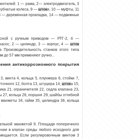
вентилей: 1 — рама, 2— электродвигатель, 3
 зубчатые колеса, 9 —
шток
и, 10 — муфты, 11
13 — деревянная прокладка, 14 — подвижные
носной с ручным приводом — РТГ-2, б —
насос, 2 — цилиндр, 3 — корпус, 4 —
шток
 Производительность станков этого типа
м до 57 мм применяют ручно...
есения антикоррозионного покрытия
, винта 4, кольца 5, плунжера 6, стойки 7,
уточного 12, болта 13, штуцера 14,
шток
а 15,
ика 21, ограничителя 22, седла клапана 23,
ы 27, кольца 28, поршня 29, шайбы отгибной
манжеты 34, гайки 35, цилиндра 36, кольца
а
ельной манжетой 9. Площади поперечного
ении в клапан среды любого исходного для
мещается. Если регулировочным винтом 3