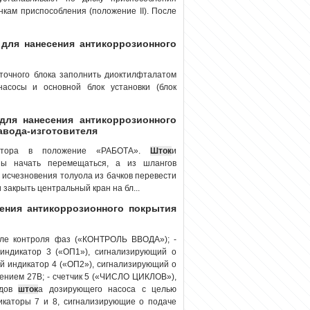
нкам приспособления (положение II). После
 для нанесения антикоррозионного
точного блока заполнить диоктилфталатом
насосы и основной блок установки (блок
 для нанесения антикоррозионного
авода-изготовителя
затора в положение «РАБОТА».
Шток
и
ны начать перемещаться, а из шлангов
 исчезновения толуола из бачков перевести
закрыть центральный кран на бл...
сения антикоррозионного покрытия
еле контроля фаз («КОНТРОЛЬ ВВОДА»); -
 индикатор 3 («ОП1»), сигнализирующий о
й индикатор 4 («ОП2»), сигнализирующий о
ением 27В; - счетчик 5 («ЧИСЛО ЦИКЛОВ»),
одов
шток
а дозирующего насоса с целью
дикаторы 7 и 8, сигнализирующие о подаче