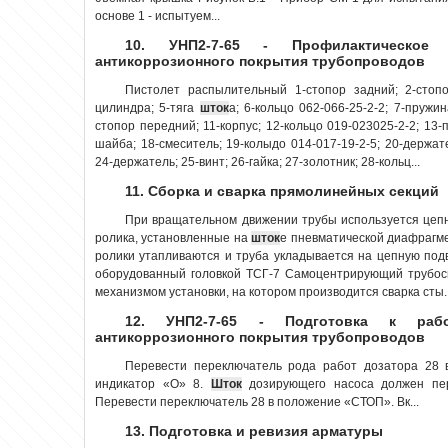
основе 1 - испытуем...
10. УНП2-7-65 - Профилактическое
антикоррозионного покрытия трубопроводов
Пистолет распылительный 1-стопор задний; 2-стопо
цилиндра; 5-тяга
шток
а; 6-кольцо 062-066-25-2-2; 7-пружин
стопор передний; 11-корпус; 12-кольцо 019-023025-2-2; 13-п
шайба; 18-смеситель; 19-колыдо 014-017-19-2-5; 20-держател
24-держатель; 25-винт; 26-гайка; 27-золотник; 28-кольц...
11. Сборка и сварка прямолинейных секций
При вращательном движении трубы используется цепн
ролика, установленные на
шток
е пневматической диафрагм
ролики утапливаются и труба укладывается на цепную подв
оборудованный головкой ТСГ-7 Самоцентрирующий трубос
механизмом установки, на котором производится сварка сты..
12. УНП2-7-65 - Подготовка к раб
антикоррозионного покрытия трубопроводов
Перевести переключатель рода работ дозатора 28
индикатор «О» 8.
Шток
дозирующего насоса должен пер
Перевести переключатель 28 в положение «СТОП». Вк...
13. Подготовка и ревизия арматуры