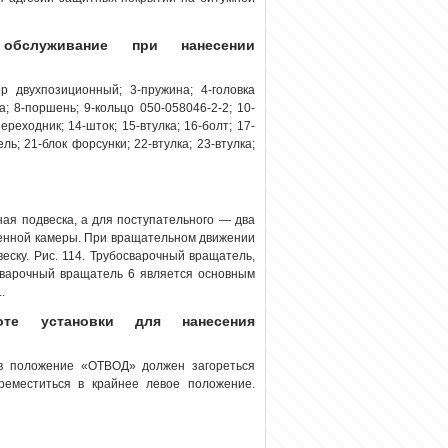
 обслуживание при нанесении
р двухпозиционный; 3-пружина; 4-головка
а; 8-поршень; 9-кольцо 050-058046-2-2; 10-
ереходник; 14-шток; 15-втулка; 16-болт; 17-
ь; 21-блок форсунки; 22-втулка; 23-втулка;
ая подвеска, а для поступательного — два
енной камеры. При вращательном движении
еску. Рис. 114. Трубосварочный вращатель,
варочный вращатель 6 является основным
.
оте установки для нанесения
 в положение «ОТВОД» должен загореться
еместиться в крайнее левое положение.