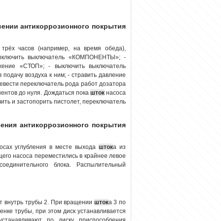
есении антикоррозионного покрытия
трёх часов (например, на время обеда),
выключить выключатель «КОМПОНЕНТЫ»; -
жение «СТОП»; - выключить выключатель
подачу воздуха к ним; - стравить давление
ревести переключатель рода работ дозатора
нентов до нуля. Дождаться пока
шток
насоса
чить и застопорить пистолет, переключатель
есения антикоррозионного покрытия
осах углубления в месте выхода
шток
а из
щего насоса переместились в крайнее левое
соединительного блока. Распылительный
т внутрь трубы 2. При вращении
шток
а 3 по
тенке трубы, при этом диск устанавливается
устанавливают по диску приспособления