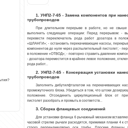
1. УНП2-7-65 - Замена компонентов при нан
трубопроводов
При длительном перерыве в работе, но не свыше 
выполнить следующие операции: Перед перерывом: - 
перевести переключатель рода работ дозатора в поло
«ШЛАНГИ»; - остановить перекачивающие насосы, перекрыв 
компонентов до нуля через распылительный пистолет; - пе
в положение «ОТВОД»; - повторно стравить давление компо
- дозатора переместится в крайнее левое положение, отклю
рода работ...
2. УНП2-7-65 - Консервация установки нан
трубопроводов
рытия?
Заполнить дибутилфталатом на перекачивающих нас
промежуточного блока. Убедиться в том, что штоки дозирую
положение. Отсоединить циркуляциоиный блок от при
пистолет разобрать и промыть в соответств...
3. Сборка фланцевых соединений
Для установки фланца 6 рычажный механизм вставляю
часовой стрелке рычаги расходятся, прижимая планки 4 к с
строго перпендикулярно оси трубы. Плоские фланцы 