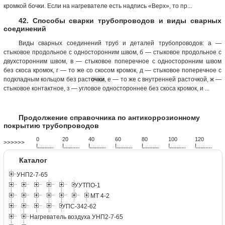
кромкой бочки. Если на нагревателе есть надпись «Верх», то пр...
42. Способы сварки трубопроводов и виды сварных
соединений
Виды сварных соединений труб и деталей трубопроводов: а —
стыковое продольное с односторонним швом, б — стыковое продольное с
двухсторонним швом, в — стыковое поперечное с односторонним швом
без скоса кромок, г — то же со скосом кромок, д — стыковое поперечное с
подкладным кольцом без раст
очки
, е — то же с внутренней расточкой, ж —
стыковое контактное, з — угловое одностороннее без скоса кромок, и ...
Продолжение справочника по антикоррозионному
покрытию трубопроводов
0
20
40
60
80
100
120
>>>>>>
!
.
.
.
.
.
.
.
.
.
.
.
.
.
.
.
.
.
.
.
!
.
.
.
.
.
.
.
.
.
.
.
.
.
.
.
.
.
.
.
!
.
.
.
.
.
.
.
.
.
.
.
.
.
.
.
.
.
.
.
!
.
.
.
.
.
.
.
.
.
.
.
.
.
.
.
.
.
.
.
!
.
.
.
.
.
.
.
.
.
.
.
.
.
.
.
.
.
.
.
!
.
.
.
.
.
.
.
.
.
.
.
.
.
.
.
.
.
.
.
!
.
.
.
.
.
.
.
.
.
.
.
.
.
.
.
.
.
.
.
Каталог
УНП2-7-65
УУТПО-1
МТ 4-2
УПС-342-62
Нагреватель воздуха УНП2-7-65