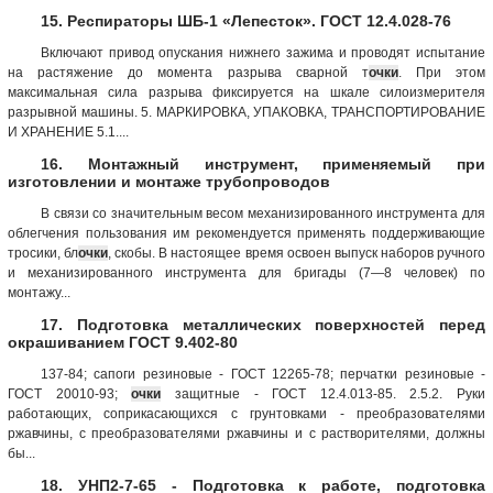
15. Респираторы ШБ-1 «Лепесток». ГОСТ 12.4.028-76
Включают привод опускания нижнего зажима и проводят испытание
на растяжение до момента разрыва сварной т
очки
. При этом
максимальная сила разрыва фиксируется на шкале силоизмерителя
разрывной машины. 5. МАРКИРОВКА, УПАКОВКА, ТРАНСПОРТИРОВАНИЕ
И ХРАНЕНИЕ 5.1....
16. Монтажный инструмент, применяемый при
изготовлении и монтаже трубопроводов
В связи со значительным весом механизированного инструмента для
облегчения пользования им рекомендуется применять поддерживающие
тросики, бл
очки
, скобы. В настоящее время освоен выпуск наборов ручного
и механизированного инструмента для бригады (7—8 человек) по
монтажу...
17. Подготовка металлических поверхностей перед
окрашиванием ГОСТ 9.402-80
137-84; сапоги резиновые - ГОСТ 12265-78; перчатки резиновые -
ГОСТ 20010-93;
очки
защитные - ГОСТ 12.4.013-85. 2.5.2. Руки
работающих, соприкасающихся с грунтовками - преобразователями
ржавчины, с преобразователями ржавчины и с растворителями, должны
бы...
18. УНП2-7-65 - Подготовка к работе, подготовка