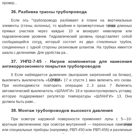
провер...
36. Разбивка трассы трубопровода
Если ось "трубопровода разбивают в плане на вертикальные
элементы (стены, колонны), то крайние и промежуточные т
очки
длинных
прямых участков через каждые 10 м визируют нивелиром или
гидравлическим уровнем. Гидравлический уровень представляет собой
сообщающийся сосуд, который состоит из двух стеклянных трубок,
соединенных с одной стороны резиновым шлангом. На трубках имеется
шкала с делениями. Для удобства ра...
37. УНП2-7-65 - Нагрев компонентов для нанесения
антикоррозионного покрытия трубопроводов
6 Если наблюдается дымление (выгорание загрязнений на бочках),
выключить выключатель «Б
ОЧКИ
» 17 и спустя 1 мин включить его снова.
При необходимости повторить операцию 2...3 раза 7 Включить
автоматический выключатель «ШЛАНГИ» 18 и проконтролировать уставку,
которую поддерживает регулятор температуры «ШЛАНГИ» 13. Она
должна быть равн...
38. Монтаж трубопроводов высокого давления
При осмотре наружной поверхности применяют лупы с 5—10-
кратным увеличением; при осмотре внутренней — переносные ламп
очки
или специальные приборы (например, РВП-450 или РВП-456) и различные