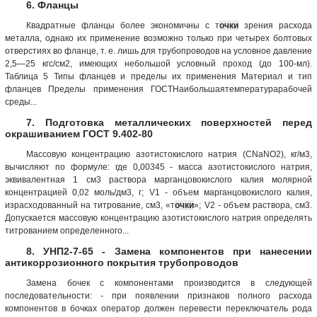
6. Фланцы
Квадратные фланцы более экономичны с т
очки
зрения расхода
металла, однако их применение возможно только при четырех болтовых
отверстиях во фланце, т. е. лишь для трубопроводов на условное давление
2,5—25 кгс/см2, имеющих небольшой условный проход (до 100-мл).
Таблица 5 Типы фланцев и пределы их применения Материал и тип
фланцев Пределы применения ГОСТНаибольшаятемпературарабочей
среды...
7. Подготовка металлических поверхностей перед
окрашиванием ГОСТ 9.402-80
Массовую концентрацию азотистокислого натрия (СNaNO2), кг/м3,
вычисляют по формуле: где 0,00345 - масса азотистокислого натрия,
эквивалентная 1 см3 раствора марганцовокислого калия молярной
концентрацией 0,02 моль/дм3, г; V1 - объем марганцовокислого калия,
израсходованный на титрование, см3, «т
очки
»; V2 - объем раствора, см3.
Допускается массовую концентрацию азотистокислого натрия определять
титрованием определенного...
8. УНП2-7-65 - Замена компонентов при нанесении
антикоррозионного покрытия трубопроводов
Замена бочек с компонентами производится в следующей
последовательности: - при появлении признаков полного расхода
компонентов в бочках оператор должен перевести переключатель рода