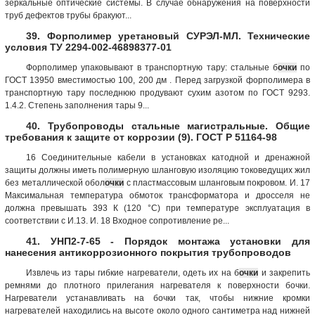
зеркальные оптические системы. В случае обнаружения на поверхности
труб дефектов трубы бракуют...
39. Форполимер уретановый СУРЭЛ-МЛ. Технические
условия ТУ 2294-002-46898377-01
Форполимер упаковывают в транспортную тару: стальные б
очки
по
ГОСТ 13950 вместимостью 100, 200 дм . Перед загрузкой форполимера в
транспортную тару последнюю продувают сухим азотом по ГОСТ 9293.
1.4.2. Степень заполнения тары 9...
40. Трубопроводы стальные магистральные. Общие
требования к защите от коррозии (9). ГОСТ Р 51164-98
16 Соединительные кабели в установках катодной и дренажной
защиты должны иметь полимерную шланговую изоляцию токоведущих жил
без металлической обол
очки
с пластмассовым шланговым покровом. И. 17
Максимальная температура обмоток трансформатора и дросселя не
должна превышать 393 К (120 °С) при температуре эксплуатация в
соответствии с И.13. И. 18 Входное сопротивление ре...
41. УНП2-7-65 - Порядок монтажа установки для
нанесения антикоррозионного покрытия трубопроводов
Извлечь из тары гибкие нагреватели, одеть их на б
очки
и закрепить
ремнями до плотного прилегания нагревателя к поверхности бочки.
Нагреватели устанавливать на бочки так, чтобы нижние кромки
нагревателей находились на высоте около одного сантиметра над нижней