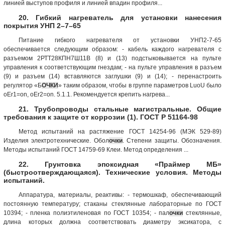
линией выступов профиля и линией впадин профиля...
20. Гибкий нагреватель для установки нанесения
покрытия УНП 2–7–65
Питание гибкого нагревателя от установки УНП2-7-65
обеспечивается следующим образом: - кабель каждого нагревателя с
разъемом 2РТТ28КПН7Ш11В (8) и (13) подстыковывается на пульте
управления к соответствующим гнездам; - на пульте управления в разъем
(9) и разъем (14) вставляются заглушки (9) и (14); - перенастроить
регулятор «Б
ОЧКИ
» таким образом, чтобы в группе параметров LuoU было
oEr1=on, oEr2=on. 5.1.1. Рекомендуется крепить нагрева...
21. Трубопроводы стальные магистральные. Общие
требования к защите от коррозии (1). ГОСТ Р 51164-98
Метод испытаний на растяжение ГОСТ 14254-96 (МЭК 529-89)
Изделия электротехнические. Обол
очки
. Степени защиты. Обозначения.
Методы испытаний ГОСТ 14759-69 Клеи. Метод определения ...
22. Грунтовка эпоксидная «Праймер МБ»
(быстроотверждающаяся). Технические условия. Методы
испытаний.
Аппаратура, материалы, реактивы: - термошкаф, обеспечивающий
постоянную температуру; стаканы стеклянные лабораторные по ГОСТ
10394; - пленка полиэтиленовая по ГОСТ 10354; - пал
очки
стеклянные,
длина которых должна соответствовать диаметру эксикатора, с