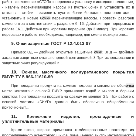
работ в положение «СТОП» и перевести установку в исходное положение;
- извлечь перекачивающие насосы из пустых бочек и установить их в
стаканы - стойки; - заменить пустые бочки бочками с компонентами; -
установить в новые б
очки
перекачивающие насосы. Провести разогрев
компонентов в соответствии с разделом 6. 16. Действия при перерывах в
работе 16.1. Действия при коротком перерыве (до 3 минут). При коротких
перерывах в работе, необходимых, например, для смены позиции опе...
9. Очки защитные ГОСТ Р 12.4.013-97
Пример: ОД — двойные открытые защитные
очки
; ЗНД — двойные
закрытые защитные очки с непрямой вентиляцией. 3 При использовании в
защитных очках регулирующей п...
10. Основа мастичного полиуретанового покрытия
БИУР. ТУ 5.966-11610-99
При попадании продукта на кожные покровы и слизистые обол
очки
место контакта с основой БИУР промывают водой с мылом и борным
спиртом. При попадании продукта на одежду ее меняют. 2.5. При работе с
основой мастики «БИУР» должна быть обеспечена общеобменная
приточно-выт...
11. Крепежные изделия, прокладочные и
уплотнительные материалы
Кроме этого, широко применяют комбинированные прокладки из
прографиченного асбестового шнура, помещенного внутрь металлической