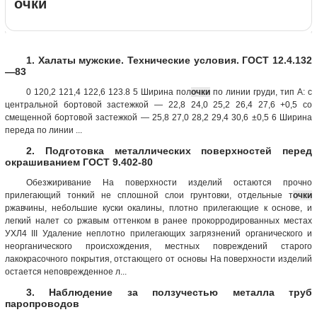
очки
1. Халаты мужские. Технические условия. ГОСТ 12.4.132
—83
0 120,2 121,4 122,6 123.8 5 Ширина пол
очки
по линии груди, тип А: с
центральной бортовой застежкой — 22,8 24,0 25,2 26,4 27,6 +0,5 со
смещенной бортовой застежкой — 25,8 27,0 28,2 29,4 30,6 ±0,5 6 Ширина
переда по линии ...
2. Подготовка металлических поверхностей перед
окрашиванием ГОСТ 9.402-80
Обезжиривание На поверхности изделий остаются прочно
прилегающий тонкий не сплошной слои грунтовки, отдельные т
очки
ржавчины, небольшие куски окалины, плотно прилегающие к основе, и
легкий налет со ржавым оттенком в ранее прокорродированных местах
УХЛ4 III Удаление неплотно прилегающих загрязнений органического и
неорганического происхождения, местных повреждений старого
лакокрасочного покрытия, отстающего от основы На поверхности изделий
остается неповрежденное л...
3. Наблюдение за ползучестью металла труб
паропроводов