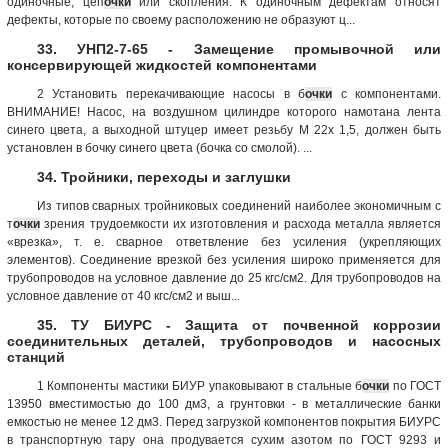
одиночные, цеп
очки
или скопления. К одиночным дефектам относят
дефекты, которые по своему расположению не образуют ц...
33. УНП2-7-65 - Замещение промывочной или
консервирующей жидкостей компонентами
2 Установить перекачивающие насосы в б
очки
с компонентами.
ВНИМАНИЕ! Насос, на воздушном цилиндре которого намотана лента
синего цвета, а выходной штуцер имеет резьбу М 22х 1,5, должен быть
установлен в бочку синего цвета (бочка со смолой). ...
34. Тройники, переходы и заглушки
Из типов сварных тройниковых соединений наиболее экономичным с
т
очки
зрения трудоемкости их изготовления и расхода металла является
«врезка», т. е. сварное ответвление без усиления (укрепляющих
элементов). Соединение врезкой без усиления широко применяется для
трубопроводов на условное давление до 25 кгс/см2. Для трубопроводов на
условное давление от 40 кгс/см2 и выш...
35. ТУ БИУРС - Защита от почвенной коррозии
соединительных деталей, трубопроводов и насосных
станций
1 Компоненты мастики БИУР упаковывают в стальные б
очки
по ГОСТ
13950 вместимостью до 100 дм3, а грунтовки - в металлические банки
емкостью не менее 12 дм3. Перед загрузкой компонентов покрытия БИУРС
в транспортную тару она продувается сухим азотом по ГОСТ 9293 и