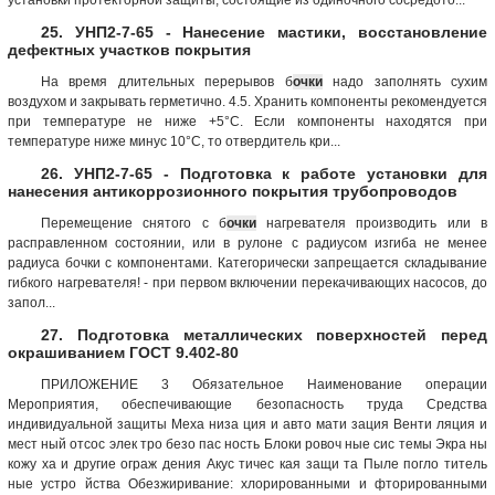
25. УНП2-7-65 - Нанесение мастики, восстановление
дефектных участков покрытия
На время длительных перерывов б
очки
надо заполнять сухим
воздухом и закрывать герметично. 4.5. Хранить компоненты рекомендуется
при температуре не ниже +5°С. Если компоненты находятся при
температуре ниже минус 10°С, то отвердитель кри...
26. УНП2-7-65 - Подготовка к работе установки для
нанесения антикоррозионного покрытия трубопроводов
Перемещение снятого с б
очки
нагревателя производить или в
расправленном состоянии, или в рулоне с радиусом изгиба не менее
радиуса бочки с компонентами. Категорически запрещается складывание
гибкого нагревателя! - при первом включении перекачивающих насосов, до
запол...
27. Подготовка металлических поверхностей перед
окрашиванием ГОСТ 9.402-80
ПРИЛОЖЕНИЕ 3 Обязательное Наименование операции
Мероприятия, обеспечивающие безопасность труда Средства
индивидуальной защиты Меха низа ция и авто мати зация Венти ляция и
мест ный отсос элек тро безо пас ность Блоки ровоч ные сис темы Экра ны
кожу ха и другие ограж дения Акус тичес кая защи та Пыле погло титель
ные устро йства Обезжиривание: хлорированными и фторированными