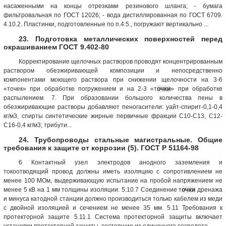
насаженными на концы отрезками резинового шланга; - бумага
фильтровальная по ГОСТ 12026; - вода дистиллированная по ГОСТ 6709.
4.10.2. Пластинки, подготовленные по п.4.5., погружают вертикально ...
23. Подготовка металлических поверхностей перед
окрашиванием ГОСТ 9.402-80
Корректирование щелочных растворов проводят концентрированным
раствором обезжиривающей композиции и непосредственно
компонентами моющего раствора при снижении щелочности на 3-6
«точек» при обработке погружением и на 2-3 «т
очки
» при обработке
распылением. 7. При образовании большого количества пены в
обезжиривающие растворы добавляют пеногасители: уайт-спирит-0,1-0,4
кг/м3, спирты синтетические жирные первичные фракции C10-C13, C12-
C16-0,4 кг/м3; трибути...
24. Трубопроводы стальные магистральные. Общие
требования к защите от коррозии (5). ГОСТ Р 51164-98
6 Контактный узел электродов анодного заземления и
токоотводящий провод должны иметь изоляцию с сопротивлением не
менее 100 МОм, выдерживающую испытание на пробой напряжением не
менее 5 кВ на 1 мм толщины изоляции. 5.10.7 Соединение т
очки
дренажа
и минуса катодной станции должно производиться только кабелем из меди
с двойной изоляцией и сечением не менее 35 мм. 5.11 Требования к
протекторной защите 5.11.1 Система протекторной защиты включает
установки протекторной защиты, состоящие из одиночного сосредото...