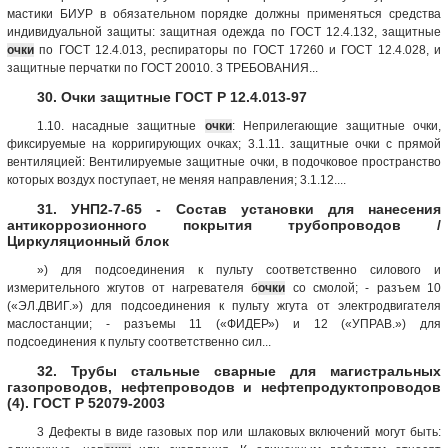
мастики БИУР в обязательном порядке должны применяться средства
индивидуальной защиты: защитная одежда по ГОСТ 12.4.132, защитные
очки
по ГОСТ 12.4.013, респираторы по ГОСТ 17260 и ГОСТ 12.4.028, и
защитные перчатки по ГОСТ 20010. 3 ТРЕБОВАНИЯ...
30. Очки защитные ГОСТ Р 12.4.013-97
1.10. насадные защитные
очки
: Неприлегающие защитные очки,
фиксируемые на корригирующих очках; 3.1.11. защитные очки с прямой
вентиляцией: Вентилируемые защитные очки, в подочковое пространство
которых воздух поступает, не меняя направления; 3.1.12....
31. УНП2-7-65 - Состав установки для нанесения
антикоррозионного покрытия трубопроводов /
Циркуляционный блок
») для подсоединения к пульту соответственно силового и
измерительного жгутов от нагревателя б
очки
со смолой; - разъем 10
(«ЭЛ.ДВИГ.») для подсоединения к пульту жгута от электродвигателя
маслостанции; - разъемы 11 («ФИДЕР») и 12 («УПРАВ.») для
подсоединения к пульту соответственно сил...
32. Трубы стальные сварные для магистральных
газопроводов, нефтепроводов и нефтепродуктопроводов
(4). ГОСТ Р 52079-2003
3 Дефекты в виде газовых пор или шлаковых включений могут быть: