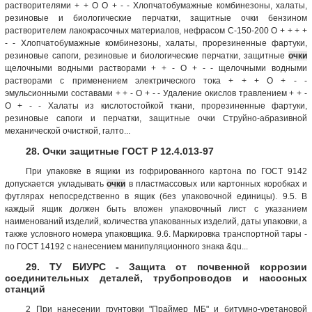
растворителями + + О О + - - Хлопчатобумажные комбинезоны, халаты,
резиновые и биологические перчатки, защитные очки бензином
растворителем лакокрасочных материалов, нефрасом С-150-200 О + + + +
- - Хлопчатобумажные комбинезоны, халаты, прорезиненные фартуки,
резиновые сапоги, резиновые и биологические перчатки, защитные
очки
щелочными водными растворами + + - О + - - щелочными водными
растворами с применением электрического тока + + + О + - -
эмульсионными составами + + - О + - - Удаление окислов травлением + + -
О + - - Халаты из кислотостойкой ткани, прорезиненные фартуки,
резиновые сапоги и перчатки, защитные очки Струйно-абразивной
механической очисткой, галто...
28. Очки защитные ГОСТ Р 12.4.013-97
При упаковке в ящики из гофрированного картона по ГОСТ 9142
допускается укладывать
очки
в пластмассовых или картонных коробках и
футлярах непосредственно в ящик (без упаковочной единицы). 9.5. В
каждый ящик должен быть вложен упаковочный лист с указанием
наименований изделий, количества упакованных изделий, даты упаковки, а
также условного номера упаковщика. 9.6. Маркировка транспортной тары -
по ГОСТ 14192 с нанесением манипуляционного знака &qu...
29. ТУ БИУРС - Защита от почвенной коррозии
соединительных деталей, трубопроводов и насосных
станций
2 При нанесении грунтовки "Праймер МБ" и битумно-уретановой