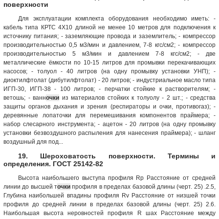
поверхности
Для эксплуатации комплекта оборудования необходимо иметь: -
кабель типа КРТС 4X10 длиной не менее 10 метров для подключения к
источнику питания; - заземляющие провода и заземлитель; - компрессор
производительностью 0,5 м3/мин и давлением, 7-8 кгс/см2; - компрессор
производительностью 5 м3/мин и давлением 7-8 кгс/см2; - две
металлические ёмкости по 10-15 литров для промывки перекачивающих
насосов; - толуол - 40 литров (на одну промывку установки УНП); -
диоктилфтолат (дибутилфтолат) - 20 литров; - индустриальное масло типа
ИГП-30, ИГП-38 - 100 литров; - перчатки стойкие к растворителям; -
ветошь; - ванн
очки
из материалов стойких к толуолу - 2 шт.; - средства
защиты органов дыхания и зрения (респираторы и очки, противогаз); -
деревянные лопаточки для перемешивания компонентов праймера; -
набор слесарного инструмента; - ацетон - 20 литров (на одну промывку
установки безвоздушного распыления для нанесения праймера); - шланг
воздушный для под...
19. Шероховатость поверхности. Термины и
определения. ГОСТ 25142-82
Высота наиболь­шего выступа про­филя Rp Расстояние от средней
линии до высшей т
очки
профиля в пределах базовой длины (черт. 25) .2.5,
Глубина наиболь­шей впадины про­филя Rv Расстояние от низшей точки
профиля до средней линии в пределах базовой длины (черт. 25) 2.6.
Наибольшая высо­та неровностей про­филя R шах Расстояние между