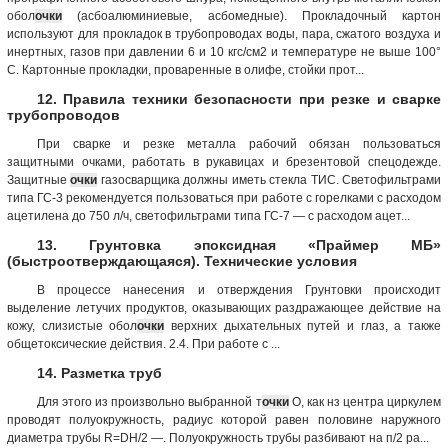
обол
очки
(асбоалюминиевые, асбомедные). Прокладочный картон
используют для прокладок в трубопроводах воды, пара, сжатого воздуха и
инертных, газов при давлении 6 и 10 кгс/см2 и температуре не выше 100°
С. Картонные прокладки, проваренные в олифе, стойки прот...
12. Правила техники безопасности при резке и сварке
трубопроводов
При сварке и резке металла рабочий обязан пользоваться
защитными очками, работать в рукавицах и брезентовой спецодежде.
Защитные
очки
газосварщика должны иметь стекла ТИС. Светофильтрами
типа ГС-3 рекомендуется пользоваться при работе с горелками с расходом
ацетилена до 750 л/ч, светофильтрами типа ГС-7 — с расходом ацет...
13. Грунтовка эпоксидная «Праймер МБ»
(быстроотверждающаяся). Технические условия
В процессе нанесения и отверждения Грунтовки происходит
выделение летучих продуктов, оказывающих раздражающее действие на
кожу, слизистые обол
очки
верхних дыхательных путей и глаз, а также
общетоксические действия. 2.4. При работе с ...
14. Разметка труб
Для этого из произвольно выбранной т
очки
О, как нз центра циркулем
проводят полуокружность, радиус которой равен половине наружного
диаметра трубы R=DН/2 —. Полуокружность трубы разбивают на п/2 ра...