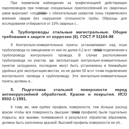
При первичном наблюдении за графитизацией действующих
паропроводов при помощи специальных приспособлений из сварочных
швов вырезают «лод
очки
» с обязательным захватом зоны термического
влияния сварки без нарушения сплошности трубы. Образцы для
исследования отбираются от 10% сварных с...
4. Трубопроводы стальные магистральные. Общие
требования к защите от коррозии (6). ГОСТ Р 51164-98
9 Контрольно-измерительные пункты устанавливают над осью
трубопровода со смещением от нее не далее 0,2 м от т
очки
подключения к
трубопроводу контрольного провода. В случае расположения
трубопровода на участке, где эксплуатация контрольно-измерительных
пунктов затруднена, последние могут быть установлены в ближайших
удобных для эксплуатации местах, но не далее 50 м от точки подключения
контрольного провода к трубопроводу. Эти контрольно-измерительные
пункты должны и...
5. Подготовка стальной поверхности перед
антикоррозийной обработкой. Краски и покрытия. ИСО
8502-1:1991.
К тому же, чем грубее профиль поверхности, тем больше расход
краски чтобы вся поверхность (высшие т
очки
профиля) были тщательно
покрыты, все выемки, появившиеся в результате обработки абразивом,
должны быть заполнены краской. Высокий профиль поверхности не об...