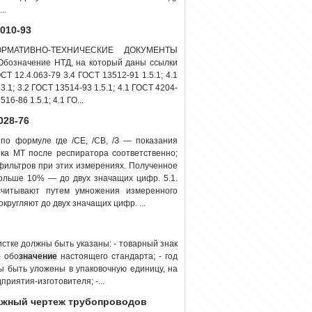
..
010-93
МАТИВНО-ТЕХНИЧЕСКИЕ ДОКУМЕНТЫ
Обозначение НТД, на который даны ссылки
СТ 12.4.063-79 3.4 ГОСТ 13512-91 1.5.1; 4.1
3.1; 3.2 ГОСТ 13514-93 1.5.1; 4.1 ГОСТ 4204-
16-86 1.5.1; 4.1 ГО...
028-76
по формуле где /СЕ, /СВ, /З — показания
ка МТ после респиратора соответственно;
фильтров при этих измерениях. Полученное
ольше 10% — до двух значащих цифр. 5.1.
считывают путем умножения измеренного
кругляют до двух значащих цифр. ...
истке должны быть указаны: - товарный знак
- обо
значение
настоящего стандарта; - год
ны быть уложены в упаковочную единицу, на
приятия-изготовителя; -...
тажный чертеж трубопроводов