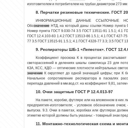
изготовителем и потребителем на трубах диаметром 273 мм .
8. Перчатки резиновые технические. ГОСТ 20
ИНФОРМАЦИОННЫЕ ДАННЫЕ ССЫЛОЧНЫЕ НОР
Обо
значение
НТД, на который даны ссылки Номер пункта 
Номер пункта ГОСТ 9.030-74 3.5 ГОСТ 13511-91 1.5.1; 4.1 ГО
ГОСТ 12.4.103-83 1.4.2 ГОСТ 13513-86 1.5.1; 4.1 ГОСТ 427-75 
77 3.5 ГОСТ 13515-91 1.5.1; 4.1 ГОСТ 4328-77 3.3; 3.5 ГОСТ 135
9. Респираторы ШБ-1 «Лепесток». ГОСТ 12.4.
Коэффициент проскока К в процентах рассчитывают 
светорассеяний в делениях шкалы самописца 23 для пото
КЗА, КСС, КДО — оптические плотности нейтральных свето
значение
К округляют до одной значащей цифры; при К б
Начальное сопротивление респиратора в паскалях рас
перепада давлений в мм.вод.ст. на коэффициент 9,81, затем о
10. Очки защитные ГОСТ Р 12.4.013-97
На пакете, коробке, футляре или на вложенном в них л
предприятия-изготовителя; - условное обозначение очков; 
выпуска. 9.3. Очки в пакетах, коробках или футлярах долж
этикетке которой должны быть указаны: - товарный знак пред
11. Монтажно-технологическая схема и мон