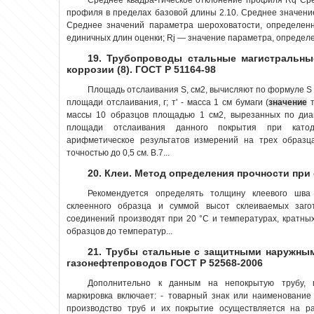
профиля в пределах базовой длины 2.10. Среднее значение
Среднее значений параметра шероховатости, определенн
единичных длин оценки; Rj — значение параметра, определен
19. Трубопроводы стальные магистральны
коррозии (8). ГОСТ Р 51164-98
Площадь отслаивания S, см2, вычисляют по формуле S = 
площади отслаивания, г; т' - масса 1 см бумаги (
значение
т
массы 10 образцов площадью 1 см2, вырезанных по диаго
площади отслаивания данного покрытия при като
арифметическое результатов измерений на трех образц
точностью до 0,5 см. В.7...
20. Клеи. Метод определения прочности при
Рекомендуется определять толщину клеевого шв
склеенного образца и суммой высот склеиваемых загот
соединений производят при 20 °С и температурах, кратных
образцов до температур...
21. Трубы стальные с защитными наружны
газонефтепроводов ГОСТ Р 52568-2006
Дополнительно к данным на непокрытую трубу, 
маркировка включает: - товарный знак или наименование
производство труб и их покрытие осуществляется на ра