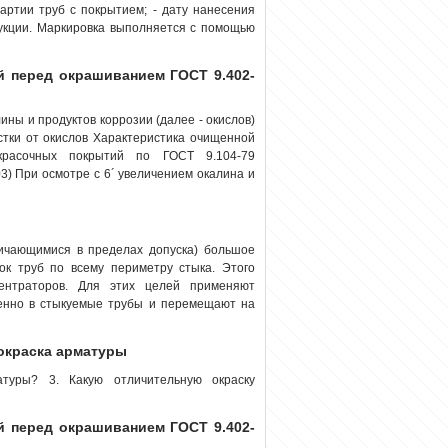
артии труб с покрытием; - дату нанесения
дукции. Маркировка выполняется с помощью
й перед окрашиванием ГОСТ 9.402-
ины и продуктов коррозии (далее - окислов)
тки от окислов Характеристика очищенной
окрасочных покрытий по ГОСТ 9.104-79
3) При осмотре с 6´ увеличением окалина и
ичающимися в пределах допуска) большое
к труб по всему периметру стыка. Этого
ентраторов. Для этих целей применяют
твенно в стыкуемые трубы и перемещают на
 окраска арматуры
туры? 3. Какую отличительную окраску
й перед окрашиванием ГОСТ 9.402-