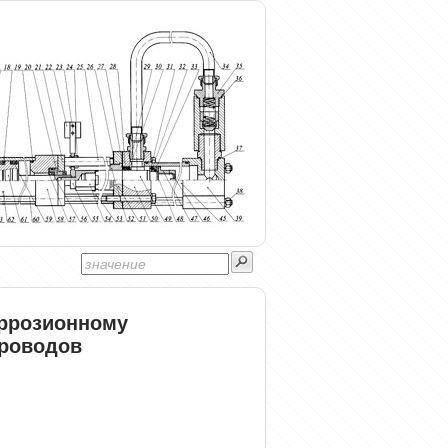
оррозионному
роводов