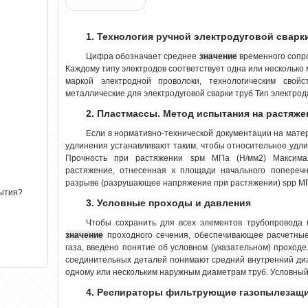
1. Технология ручной электродуговой сварк
Цифра обозначает среднее
значение
временного сопро
Каждому типу электродов соответствует одна или несколько
маркой электродной проволоки, технологическим свойс
металлические для электродуговой сварки труб Тип электрода
2. Пластмассы. Метод испытания на растяже
Если в нормативно-технической документации на матер
удлинения устанавливают таким, чтобы относительное удлин
Прочность при растяжении sрм МПа (Н/мм2) Максимал
растяжение, отнесенная к площади начального поперечн
разрыве (разрушающее напряжение при растяжении) sрр МПа
рытия?
3. Условные проходы и давления
Чтобы сохранить для всех элементов трубопровода 
значение
проходного сечения, обеспечивающее расчетные
газа, введено понятие об условном (указательном) проход
соединительных деталей понимают средний внутренний диам
одному или нескольким наружным диаметрам труб. Условный 
4. Респираторы фильтрующие газопылезащи