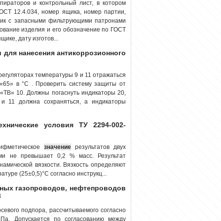
пираторов и контрольный лист, в котором
СТ 12.4.034, номер ящика, номер партии,
ящик с запасными фильтрующими патронами
ование изделия и его обозначение по ГОСТ
щике, дату изготов...
ки для нанесения антикоррозионного
 регуляторах температуры 9 и 11 отражаться
«65» в °С . Проверить систему защиты от
 «ТВ» 10. Должны погаснуть индикаторы 20,
 и 11 должна сохраняться, а индикаторы
хнические условия ТУ 2294-002-
рифметическое
значение
результатов двух
ми не превышает 0,2 % масс. Результат
намической вязкости. Вязкость определяют
туре (25±0,5)°С согласно инструкц...
ьных газопроводов, нефтепроводов
3
севого подпора, рассчитываемого согласно
Па. Допускается по согласованию между