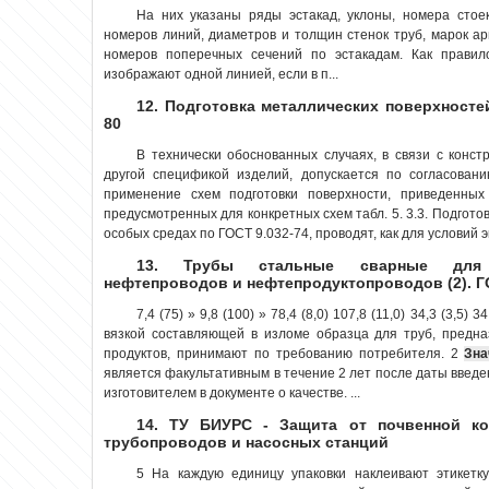
На них указаны ряды эстакад, уклоны, номера стое
номеров линий, диаметров и толщин стенок труб, марок а
номеров поперечных сечений по эстакадам. Как правил
изображают одной линией, если в п...
12. Подготовка металлических поверхносте
80
В технически обоснованных случаях, в связи с конст
другой спецификой изделий, допускается по согласован
применение схем подготовки поверхности, приведенных 
предусмотренных для конкретных схем табл. 5. 3.3. Подгото
особых средах по ГОСТ 9.032-74, проводят, как для условий эк
13. Трубы стальные сварные для м
нефтепроводов и нефтепродуктопроводов (2). Г
7,4 (75) » 9,8 (100) » 78,4 (8,0) 107,8 (11,0) 34,3 (3,5
вязкой составляющей в изломе образца для труб, предн
продуктов, принимают по требованию потребителя. 2
Зна
является факультативным в течение 2 лет после даты введе
изготовителем в документе о качестве. ...
14. ТУ БИУРС - Защита от почвенной ко
трубопроводов и насосных станций
5 На каждую единицу упаковки наклеивают этикет