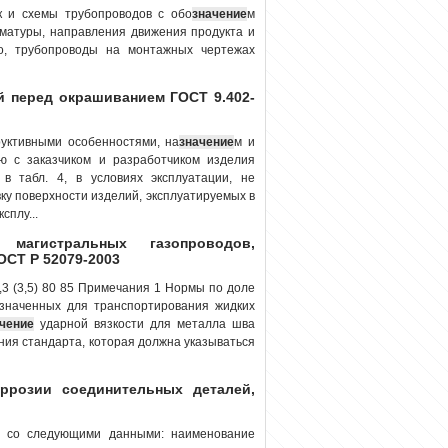
к и схемы трубопроводов с обо
значение
м
рматуры, направления движения продукта и
о, трубопроводы на монтажных чертежах
й перед окрашиванием ГОСТ 9.402-
руктивными особенностями, на
значение
м и
ию с заказчиком и разработчиком изделия
в табл. 4, в условиях эксплуатации, не
вку поверхности изделий, эксплуатируемых в
сплу...
агистральных газопроводов,
ОСТ Р 52079-2003
) 34,3 (3,5) 80 85 Примечания 1 Нормы по доле
азначенных для транспортирования жидких
чение
ударной вязкости для металла шва
ния стандарта, которая должна указываться
ррозии соединительных деталей,
ку со следующими данными: наименование