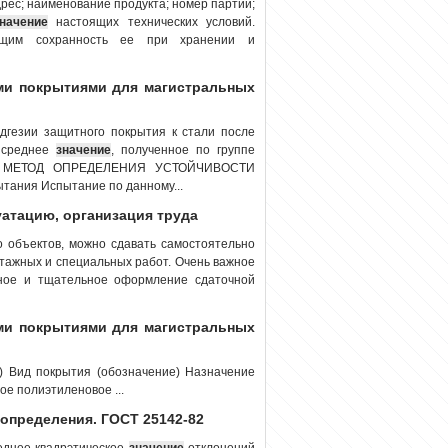
дрес; наименование продукта; номер партии;
начение
настоящих технических условий.
ющим сохранность ее при хранении и
ми покрытиями для магистральных
дгезии защитного покрытия к стали после
 среднее
значение
, полученное по группе
ое) МЕТОД ОПРЕДЕЛЕНИЯ УСТОЙЧИВОСТИ
ния Испытание по данному...
уатацию, организация труда
 объектов, можно сдавать самостоятельно
нтажных и специальных работ. Очень важное
ное и тщательное оформление сдаточной
ми покрытиями для магистральных
) Вид покрытия (обозначение) Назначение
ое полиэтиленовое ...
определения. ГОСТ 25142-82
еднее квадрэтическое
значение
отклонений