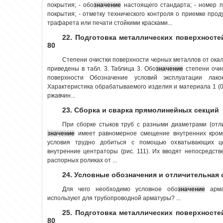
покрытия; - обо
значение
настоящего стандарта; - номер п
покрытия; - отметку технического контроля о приемке про
трафарета или печати стойкими красками...
22. Подготовка металлических поверхносте
80
Степени очистки поверхности черных металлов от окал
приведены в табл. 3. Таблица 3. Обо
значение
степени очис
поверхности Обозначение условий эксплуатации лак
Характеристика обрабатываемого изделия и материала 1 (0
ржавчин...
23. Сборка и сварка прямолинейных секций
При сборке стыков труб с разными диаметрами (отл
значение
имеет равномерное смещение внутренних кромо
условия трудно добиться с помощью охватывающих ц
внутренние центраторы (рис. 111). Их вводят непосредс
распорных роликах от ...
24. Условные обозначения и отличительная
Для чего необходимо условное обо
значение
арма
используют для трубопроводной арматуры? ...
25. Подготовка металлических поверхносте
80