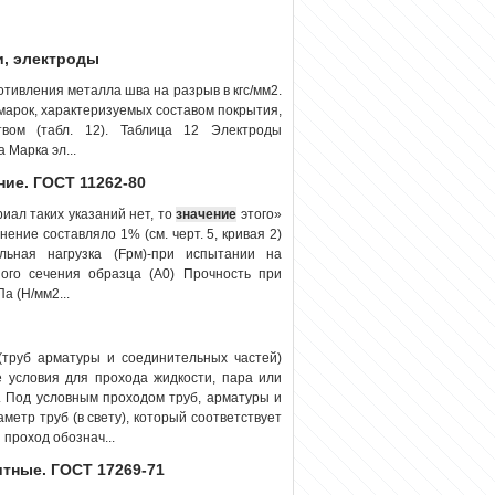
и, электроды
тивления металла шва на разрыв в кгс/мм2.
 марок, характеризуемых составом покрытия,
твом (табл. 12). Таблица 12 Электроды
 Марка эл...
ние. ГОСТ 11262-80
иал таких указаний нет, то
значение
этого»
ение составляло 1% (см. черт. 5, кривая 2)
ьная нагрузка (Fрм)-при испытании на
ого сечения образца (A0) Прочность при
 (Н/мм2...
(труб арматуры и соединительных частей)
 условия для прохода жидкости, пара или
е. Под условным проходом труб, арматуры и
етр труб (в свету), который соответствует
проход обознач...
тные. ГОСТ 17269-71