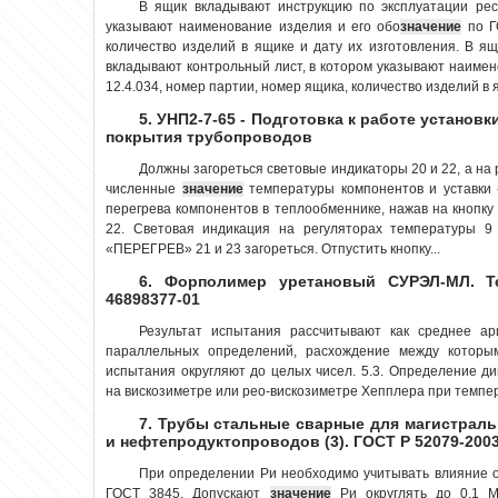
В ящик вкладывают инструкцию по эксплуатации рес
указывают наименование изделия и его обо
значение
по ГО
количество изделий в ящике и дату их изготовления. В 
вкладывают контрольный лист, в котором указывают наимен
12.4.034, номер партии, номер ящика, количество изделий в я
5. УНП2-7-65 - Подготовка к работе установ
покрытия трубопроводов
Должны загореться световые индикаторы 20 и 22, а на
численные
значение
температуры компонентов и уставки 
перегрева компонентов в теплообменнике, нажав на кнопку
22. Световая индикация на регуляторах температуры 9
«ПЕРЕГРЕВ» 21 и 23 загореться. Отпустить кнопку...
6. Форполимер уретановый СУРЭЛ-МЛ. Те
46898377-01
Результат испытания рассчитывают как среднее а
параллельных определений, расхождение между которы
испытания округляют до целых чисел. 5.3. Определение ди
на вискозиметре или рео-вискозиметре Хепплера при темпера
7. Трубы стальные сварные для магистрал
и нефтепродуктопроводов (3). ГОСТ Р 52079-200
При определении Ри необходимо учитывать влияние о
ГОСТ 3845. Допускают
значение
Ри округлять до 0,1 М