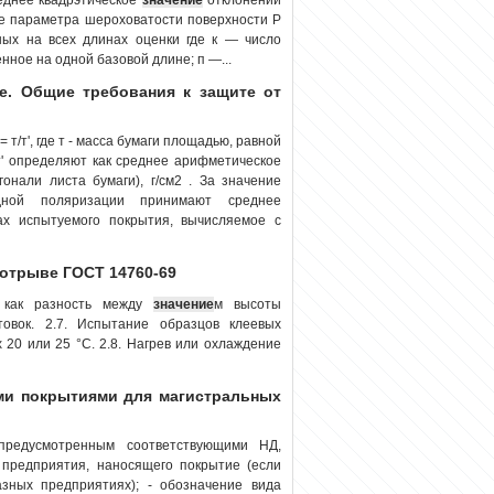
 параметра шеро­ховатости повер­хности Р
ых на всех длинах оценки где к — число
ное на од­ной базовой длине; п —...
е. Общие требования к защите от
т/т', где т - масса бумаги площадью, равной
' определяют как среднее арифметическое
нали листа бумаги), г/см2 . За значение
дной поляризации принимают среднее
ах испытуемого покрытия, вычисляемое с
 отрыве ГОСТ 14760-69
а как разность между
значение
м высоты
овок. 2.7. Испытание образцов клеевых
 20 или 25 °С. 2.8. Нагрев или охлаждение
ми покрытиями для магистральных
предусмотренным соответствующими НД,
 предприятия, наносящего покрытие (если
зных предприятиях); - обозначение вида