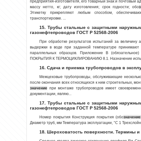
предприятия-изготовителя, его товарный знак и почтовый а
массу нетто, кг; дату изготовления; срок годности; обо
з
Этикетку прикрепляют любым способом, обеспечива
транспортировке. ...
15. Трубы стальные с защитными наружны
газонефтепроводов ГОСТ Р 52568-2006
При обработке результатов испытаний за величину а
выдержки в воде при заданной температуре принимают
параллельных образцов. Приложение В (обязательн
ПОКРЫТИЯ К ТЕРМОЦИКЛИРОВАНИЮ 8.1. Назначение испыта
16. Сдача и приемка трубопроводов в экспл
Межцеховые трубопроводы, обслуживающие несколько
после окончания всех относящихся к ним строительных, мо
значение
при монтаже трубопроводов имеет своевремен
документации, являю...
17. Трубы стальные с защитными наружны
газонефтепроводов ГОСТ Р 52568-2006
Номер покрытия Конструкция покрытия (обо
значение
Диаметр труб, мм Температура эксплуатации, °С 1 Трехслойн
18. Шероховатость поверхности. Термины и 
Среднее квадра-тическое отклоне­ние профиля Rq Ср