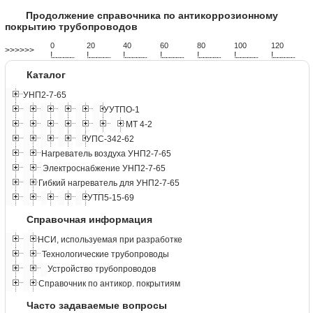
Продолжение справочника по антикоррозионному
покрытию трубопроводов
0
20
40
60
80
100
120
>>>>>>
!
.
.
.
.
.
.
.
.
.
.
.
.
.
.
.
.
.
.
.
!
.
.
.
.
.
.
.
.
.
.
.
.
.
.
.
.
.
.
.
!
.
.
.
.
.
.
.
.
.
.
.
.
.
.
.
.
.
.
.
!
.
.
.
.
.
.
.
.
.
.
.
.
.
.
.
.
.
.
.
!
.
.
.
.
.
.
.
.
.
.
.
.
.
.
.
.
.
.
.
!
.
.
.
.
.
.
.
.
.
.
.
.
.
.
.
.
.
.
.
!
.
.
.
.
.
.
.
.
.
.
.
.
.
.
.
.
.
.
.
Каталог
УНП2-7-65
УУТПО-1
МТ 4-2
УПС-342-62
Нагреватель воздуха УНП2-7-65
Электроснабжение УНП2-7-65
Гибкий нагреватель для УНП2-7-65
УТП5-15-69
Справочная информация
НСИ, используемая при разработке
Технологические трубопроводы
Устройство трубопроводов
Справочник по антикор. покрытиям
Часто задаваемые вопросы