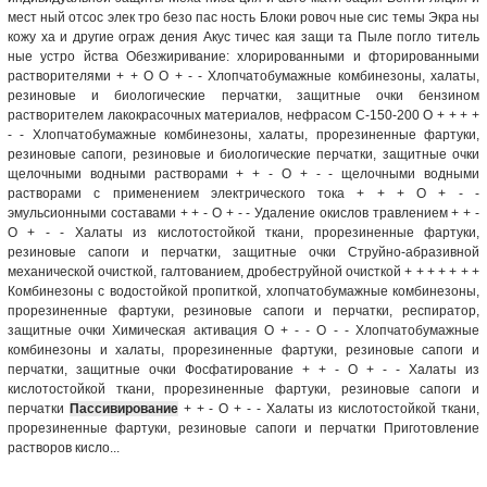
мест ный отсос элек тро безо пас ность Блоки ровоч ные сис темы Экра ны
кожу ха и другие ограж дения Акус тичес кая защи та Пыле погло титель
ные устро йства Обезжиривание: хлорированными и фторированными
растворителями + + О О + - - Хлопчатобумажные комбинезоны, халаты,
резиновые и биологические перчатки, защитные очки бензином
растворителем лакокрасочных материалов, нефрасом С-150-200 О + + + +
- - Хлопчатобумажные комбинезоны, халаты, прорезиненные фартуки,
резиновые сапоги, резиновые и биологические перчатки, защитные очки
щелочными водными растворами + + - О + - - щелочными водными
растворами с применением электрического тока + + + О + - -
эмульсионными составами + + - О + - - Удаление окислов травлением + + -
О + - - Халаты из кислотостойкой ткани, прорезиненные фартуки,
резиновые сапоги и перчатки, защитные очки Струйно-абразивной
механической очисткой, галтованием, дробеструйной очисткой + + + + + + +
Комбинезоны с водостойкой пропиткой, хлопчатобумажные комбинезоны,
прорезиненные фартуки, резиновые сапоги и перчатки, респиратор,
защитные очки Химическая активация О + - - О - - Хлопчатобумажные
комбинезоны и халаты, прорезиненные фартуки, резиновые сапоги и
перчатки, защитные очки Фосфатирование + + - О + - - Халаты из
кислотостойкой ткани, прорезиненные фартуки, резиновые сапоги и
перчатки
Пассивирование
+ + - О + - - Халаты из кислотостойкой ткани,
прорезиненные фартуки, резиновые сапоги и перчатки Приготовление
растворов кисло...