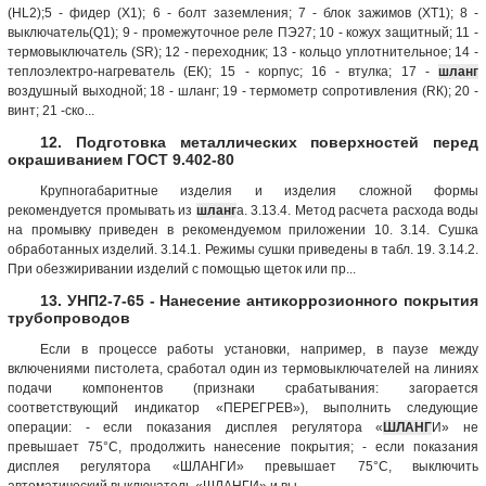
(НL2);5 - фидер (X1); 6 - болт заземления; 7 - блок зажимов (ХТ1); 8 -
выключатель(Q1); 9 - промежуточное реле ПЭ27; 10 - кожух защитный; 11 -
термовыключатель (SR); 12 - переходник; 13 - кольцо уплотнительное; 14 -
теплоэлектро-нагреватель (ЕК); 15 - корпус; 16 - втулка; 17 -
шланг
воздушный выходной; 18 - шланг; 19 - термометр сопротивления (RК); 20 -
винт; 21 -ско...
12. Подготовка металлических поверхностей перед
окрашиванием ГОСТ 9.402-80
Крупногабаритные изделия и изделия сложной формы
рекомендуется промывать из
шланг
а. 3.13.4. Метод расчета расхода воды
на промывку приведен в рекомендуемом приложении 10. 3.14. Сушка
обработанных изделий. 3.14.1. Режимы сушки приведены в табл. 19. 3.14.2.
При обезжиривании изделий с помощью щеток или пр...
13. УНП2-7-65 - Нанесение антикоррозионного покрытия
трубопроводов
Если в процессе работы установки, например, в паузе между
включениями пистолета, сработал один из термовыключателей на линиях
подачи компонентов (признаки срабатывания: загорается
соответствующий индикатор «ПЕРЕГРЕВ»), выполнить следующие
операции: - если показания дисплея регулятора «
ШЛАНГ
И» не
превышает 75°С, продолжить нанесение покрытия; - если показания
дисплея регулятора «ШЛАНГИ» превышает 75°С, выключить
автоматический выключатель «ШЛАНГИ» и вы...