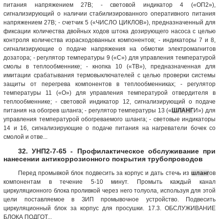
питания напряжением 27В; - световой индикатор 4 («ОП2»),
сигнализирующий о наличии стабилизированного оперативного питания
напряжением 27В; - счетчик 5 («ЧИСЛО ЦИКЛОВ»), предназначенный для
фиксации количества двойных ходов штока дозирующего насоса с целью
контроля количества израсходованных компонентов; - индикаторы 7 и 8,
сигнализирующие о подаче напряжения на обмотки электромагнитов
дозатора; - регулятор температуры 9 («С») для управления температурой
смолы в теплообменнике; - кнопка 10 («ТВ»), предназначенная для
имитации срабатывания термовыключателей с целью проверки системы
защиты от перегрева компонентов в теплообменниках; - регулятор
температуры 11 («О») для управления температурой отвердителя в
теплообменнике; - световой индикатор 12, сигнализирующий о подаче
питания на обогрев шланга; - регулятор температуры 13 («
ШЛАНГ
И») для
управления температурой обогреваемого шланга; - световые индикаторы
14 и 16, сигнализирующие о подаче питания на нагреватели бочек со
смолой и отве...
32. УНП2-7-65 - Профилактическое обслуживание при
нанесении антикоррозионного покрытия трубопроводов
Перед промывкой блок подвесить за корпус и дать стечь из
шланг
ов
компонентам в течение 5-10 минут. Промыть каждый канал
циркуляционного блока проливкой через него толуола, используя для этой
цели поставляемое в ЗИП промывочное устройство. Подвесить
циркуляционный блок за корпус для просушки. 17.3. ОБСЛУЖИВАНИЕ
БЛОКА ПОДГОТ...