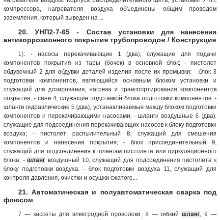
компрессора, нагревателя воздуха объединены общим проводом
заземления, который выведен на ...
20. УНП2-7-65 - Состав установки для нанесения
антикоррозионного покрытия трубопроводов / Конструкция
1): - насосы перекачивающие 1 (два), служащие для подачи
компонентов покрытия из тары (бочек) в основной блок; - пистолет
обдувочный 2 для обдувки деталей изделия после их промывки; - блок 3
подготовки компонентов, являющийся основным блоком установки и
служащий для дозирования, нагрева и транспортирования компонентов
покрытия; - сани 4, служащие подставкой блока подготовки компонентов; -
шланги гидравлические 5 (два), устанавливаемые между блоком подготовки
компонентов и перекачивающими насосами; - шланги воздушные 6 (два),
служащие для подсоединения перекачивающих насосов к блоку подготовки
воздуха; - пистолет распылительный 8, служащий для смешения
компонентов и нанесения покрытия; - блок присоединительный 9,
служащий для подсоединения к шлангам пистолета или циркуляционного
блока; -
шланг
воздушный 10, служащий для подсоединения пистолета к
блоку подготовки воздуха; - блок подготовки воздуха 11, служащий для
контроля давления, очистки и осушки сжатого...
21. Автоматическая и полуавтоматическая сварка под
флюсом
7 — кассеты для электродной проволоки, 8 — гибкий
шланг
, 9 —