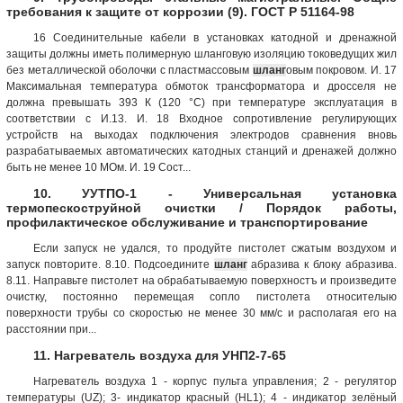
требования к защите от коррозии (9). ГОСТ Р 51164-98
16 Соединительные кабели в установках катодной и дренажной
защиты должны иметь полимерную шланговую изоляцию токоведущих жил
без металлической оболочки с пластмассовым
шланг
овым покровом. И. 17
Максимальная температура обмоток трансформатора и дросселя не
должна превышать 393 К (120 °С) при температуре эксплуатация в
соответствии с И.13. И. 18 Входное сопротивление регулирующих
устройств на выходах подключения электродов сравнения вновь
разрабатываемых автоматических катодных станций и дренажей должно
быть не менее 10 МОм. И. 19 Сост...
10. УУТПО-1 - Универсальная установка
термопескоструйной очистки / Порядок работы,
профилактическое обслуживание и транспортирование
Если запуск не удался, то продуйте пистолет сжатым воздухом и
запуск повторите. 8.10. Подсоедините
шланг
абразива к блоку абразива.
8.11. Направьте пистолет на обрабатываемую поверхностъ и произведите
очистку, постоянно перемещая сопло пистолета относителыю
поверхности трубы со скоростью не менее 30 мм/с и располагая его на
расстоянии при...
11. Нагреватель воздуха для УНП2-7-65
Нагреватель воздуха 1 - корпус пульта управления; 2 - регулятор
температуры (UZ); 3- индикатор красный (НL1); 4 - индикатор зелёный