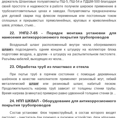
держатель Шланговые полуавтоматы ПШ-5, ПШ-54 и ПДШМ-500 благодаря
своей простоте и надежности в работе получили широкое применение в
трубозаготовительных цехах и заводах. Полуавтоматы предназначены
для дуговой сварки под флюсом переменным или постоянным током
сплошных и прерывистых прямолинейных, круговых и криволинейных
швов, угловых, стыко...
22. УНП2-7-65 - Порядок монтажа установки для
нанесения антикоррозионного покрытия трубопроводов
Воздушный шланг расположенный внутри чехла обогреваемого
шланг
а подсоединить одним концом к штуцеру на коллекторе блока
подготовки воздуха, а другим - к штуцеру на распылительном пистолете.
Разъёмы кабелей, выходящих из чехла...
23. Обработка труб из пластмасс и стекла
При гнутье труб в горячем состоянии с помощью деревянных
шаблонов в качестве наполнителя применяют резиновый жгут, гибкий
металлический
шланг
или резиновый шланг, набитый песком.
Продолжительность нагрева труб зависит от толщины стенки трубы.
Время нагрева (в минутах) примерно равно удвоенной толщине стенки (в ...
24. НПП ШКВАЛ - Оборудование для антикоррозионного
покрытия трубопроводов
Состав установки: блок термоструйный, в состав которого входят
пистолет - очиститель,бак горючего и пусковое устройство, блок абразива,