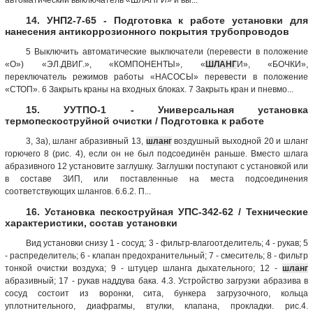
14. УНП2-7-65 - Подготовка к работе установки для
нанесения антикоррозионного покрытия трубопроводов
5 Выключить автоматические выключатели (перевести в положение
«О») «ЭЛ.ДВИГ.», «КОМПОНЕНТЫ», «
ШЛАНГ
И», «БОЧКИ»,
переключатель режимов работы «НАСОСЫ» перевести в положение
«СТОП». 6 Закрыть краны на входных блоках. 7 Закрыть кран и пневмо...
15. УУТПО-1 - Универсальная установка
термопескоструйной очистки / Подготовка к работе
3, 3а), шланг абразивный 13,
шланг
воздушный выходной 20 и шланг
горючего 8 (рис. 4), если он не был подсоединён раньше. Вместо шлага
абразивного 12 установите заглушку. Заглушки поступают с установкой или
в составе ЗИП, или поставленные на места подсоединения
соответствующих шлангов. 6.6.2. П...
16. Установка пескоструйная УПС-342-62 / Технические
характеристики, состав установки
Вид установки снизу 1 - сосуд; 3 - фильтр-влагоотделитель; 4 - рукав; 5
- распределитель; 6 - клапан предохранительный; 7 - смеситель; 8 - фильтр
тонкой очистки воздуха; 9 - штуцер шланга дыхательного; 12 -
шланг
абразивный; 17 - рукав наддува бака. 4.3. Устройство загрузки абразива в
сосуд состоит из воронки, сита, бункера загрузочного, кольца
уплотнительного, диафрагмы, втулки, клапана, прокладки. рис.4.