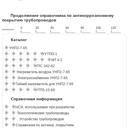
Продолжение справочника по антикоррозионному
покрытию трубопроводов
0
20
40
60
80
100
120
>>>>>>
!
.
.
.
.
.
.
.
.
.
.
.
.
.
.
.
.
.
.
.
!
.
.
.
.
.
.
.
.
.
.
.
.
.
.
.
.
.
.
.
!
.
.
.
.
.
.
.
.
.
.
.
.
.
.
.
.
.
.
.
!
.
.
.
.
.
.
.
.
.
.
.
.
.
.
.
.
.
.
.
!
.
.
.
.
.
.
.
.
.
.
.
.
.
.
.
.
.
.
.
!
.
.
.
.
.
.
.
.
.
.
.
.
.
.
.
.
.
.
.
!
.
.
.
.
.
.
.
.
.
.
.
.
.
.
.
.
.
.
.
Каталог
УНП2-7-65
УУТПО-1
МТ 4-2
УПС-342-62
Нагреватель воздуха УНП2-7-65
Электроснабжение УНП2-7-65
Гибкий нагреватель для УНП2-7-65
УТП5-15-69
Справочная информация
НСИ, используемая при разработке
Технологические трубопроводы
Устройство трубопроводов
Справочник по антикор. покрытиям