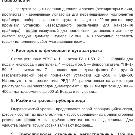
поверхности
; - средства защиты органов дыхания и зрения (респираторы и очки,
противогаз); - деревянные лопаточки для перемешивания компонентов
праймера; - набор слесарного инструмента; - ацетон - 20 литров (на одну
промывку установки безвоздушного распыления для нанесения
праймера); -
шланг
воздушный для подключения установок к источнику
сжатого воздуха (диаметр штуцера 12 мм). 1.4. Необходимо составить
график выполнения работ, учитывающий возм...
7. Кислородно-флюсовая и дуговая резка
Схема установки УРХС-4: 1 — резак РАФ-1-59. 2, 3 —
шланг
и для
подачи кислорода и ацетилена, 4 — редуктор, 5 — флюсопитатель ФПР-1-
59, 6 — смеситель, 7 — шланг для подачи флюса Для ручной
газоэлектрической резки применяют установки УДП-2-58 и ЭДР-60.
Используют также резаки типа РВД-1-59, рассчитанные на длительную
работу угольным электродом диаметром от 6 до 12 мм при токе до 300—
400 а (кратковременно до 500 а). Воздух в зону резки...
8. Разбивка трассы трубопровода
Гидравлический уровень представляет собой сообщающийся сосуд,
который состоит из двух стеклянных трубок, соединенных с одной стороны
резиновым
шланг
ом. На трубках имеется шкала с делениями. Для
удобства работы трубку уровня заливают подкраш...
9. Трубопроводы стальные магистральные. Общие