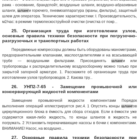
рама - основание, брандспойт, воздушные шланги, воздушно-абразивные
шланги,
шланг
и горючего, пневмоаппаратура (краны, фильтры), защитный
шлем для оператора. Технические характеристики: I. Производительность,
м2/час: в режиме термопескоструйной очистки (очистка от покр...
25. Организация труда при изготовлении узлов,
основные правила техники безопасности при погрузочно-
разгрузочных и транспортных работах
Передвижные компрессоры должны быть оборудованы манометрами,
предохранительными клапанами, маслоотделителями и на всасывающей
трубе — воздушными фильтрами. Присоединять
шланг
и или
трубопроводы к распределительному воздухосборнику можно только при
закрытой запорной арматуре. 1. Расскажите об организации труда при
изготовлении узлов трубопроводов. 2. Какова тру...
26. УНП2-7-65 - Замещение промывочной или
консервирующей жидкостей компонентами
Замещение промывочной жидкости компонентами Порядок
выполнения операций иллюстрируется рис.4. 1 Опустить концы
шланг
ов
циркуляционного блока в ёмкость для сбора отходов. Если в ёмкости уже
содержится какая-либо жидкость, то концы шлангов в жидкость не
погружать. 2 Установить перекачивающие насосы в бочки с компонентами.
ВНИМАНИЕ! Насос, на воздушно...
27. Основные правила техники безопасности при