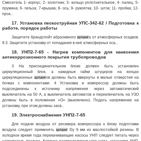
Смеситель 1- корпус; 2- золотник; 3- кольцо уплотнительное; 4- палец; 5-
пружина; 6- гильза; 7-крышка; 8- ось; 9- рукоятка; 10- шток; 11- пробка; 12-
прок...
17. Установка пескоструйная УПС-342-62 / Подготовка к
работе, порядок работы
Защитите брандспойт абразивного
шланг
а от атмосферных осадков.
9.3. Защитите установку от попадания в неё атмосферных оса...
18. УНП2-7-65 - Нагрев компонентов для нанесения
антикоррозионного покрытия трубопроводов
3 На присоединительном блоке должен быть установлен
циркуляционный блок, а накидные гайки штуцеров на концах
циркуляционных
шланг
ов должны быть ввернуты в малые отверстия на
бочках с компонентами. 4 Установка и компрессор должны быть
подсоединены к источнику напряжения через автоматический
выключатель на 50 А, а выключатель автоматов и переключатель на УЗО
должны быть в положении «О» (выключено). Подать напряжение на
установку, при этом должны засв...
19. Электроснабжение УНП2-7-65
Для подачи воздуха от ресивера компрессора к блоку подготовки
воздуха следует применять
шланг
Dу 9 мм из маслостойкой резины. В
холодное время года перекачивающие насосы УНП следует питать через
нагреватель воздуха. Корпуса распределительного щита, установки УНП,