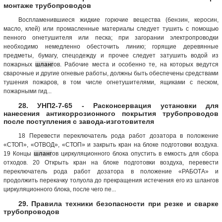
монтаже трубопроводов
Воспламенившиеся жидкие горючие вещества (бензин, керосин,
масло, клей) или промасленные материалы следует тушить с помощью
пенного огнетушителя или песка; при загорании электропроводки
необходимо немедленно обесточить линию; горящие деревянные
предметы, бумагу, спецодежду и прочее следует затушить водой из
пожарных
шланг
ов. Рабочие места и особенно те, на которых ведутся
сварочные и другие огневые работы, должны быть обеспечены средствами
тушения пожаров, в том числе огнетушителями, ящиками с песком,
пожарными гид...
28. УНП2-7-65 - Расконсервация установки для
нанесения антикоррозионного покрытия трубопроводов
после поступления с завода-изготовителя
18 Перевести переключатель рода работ дозатора в положение
«СТОП», «ОТВОД», «СТОП» и закрыть кран на блоке подготовки воздуха.
19 Концы
шланг
ов циркуляционного блока опустить в емкость для сбора
отходов. 20 Открыть кран на блоке подготовки воздуха, перевести
переключатель рода работ дозатора в положение «РАБОТА» и
продолжить перекачку толуола до прекращения истечения его из шлангов
циркуляционного блока, после чего пе...
29. Правила техники безопасности при резке и сварке
трубопроводов