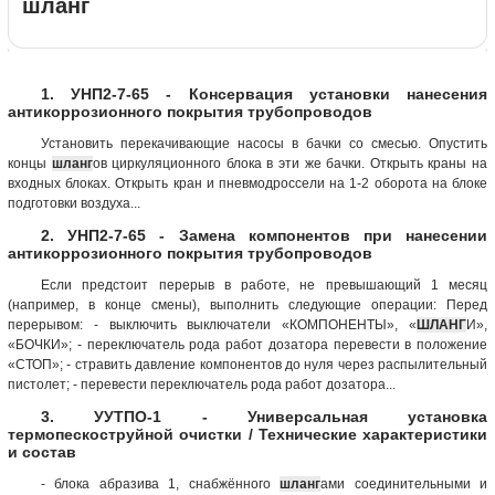
шланг
1. УНП2-7-65 - Консервация установки нанесения
антикоррозионного покрытия трубопроводов
Установить перекачивающие насосы в бачки со смесью. Опустить
концы
шланг
ов циркуляционного блока в эти же бачки. Открыть краны на
входных блоках. Открыть кран и пневмодроссели на 1-2 оборота на блоке
подготовки воздуха...
2. УНП2-7-65 - Замена компонентов при нанесении
антикоррозионного покрытия трубопроводов
Если предстоит перерыв в работе, не превышающий 1 месяц
(например, в конце смены), выполнить следующие операции: Перед
перерывом: - выключить выключатели «КОМПОНЕНТЫ», «
ШЛАНГ
И»,
«БОЧКИ»; - переключатель рода работ дозатора перевести в положение
«СТОП»; - стравить давление компонентов до нуля через распылительный
пистолет; - перевести переключатель рода работ дозатора...
3. УУТПО-1 - Универсальная установка
термопескоструйной очистки / Технические характеристики
и состав
- блока абразива 1, снабжённого
шланг
ами соединительными и