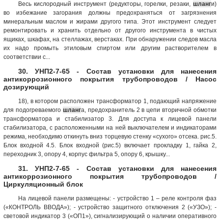
Весь кислородный инструмент (редукторы, горелки, резаки,
шланг
и)
во избежание загорания должны предохраняться от загрязнения
минеральным маслом и жирами другого типа. Этот инструмент следует
ремонтировать и хранить отдельно от другого инструмента в чистых
ящиках, шкафах, на стеллажах, верстаках. При обнаружении следов масла
их надо промыть этиловым спиртом или другим растворителем в
соответствии с...
30. УНП2-7-65 - Состав установки для нанесения
антикоррозионного покрытия трубопроводов / Насос
дозирующий
18), в котором расположен трансформатор 1, подающий напряжение
для подогреваемого
шланг
а, предохранитель 2 в цепи вторичной обмотки
трансформатора и стабилизатор 3. Для доступа к лицевой панели
стабилизатора, с расположенными на ней выключателем и индикаторами
режима, необходимо откинуть вниз торцевую стенку «сухого» отсека. рис.5.
Блок входной 4.5. Блок входной (рис.5) включает прокладку 1, гайка 2,
переходник 3, опору 4, корпус фильтра 5, опору 6, крышку...
31. УНП2-7-65 - Состав установки для нанесения
антикоррозионного покрытия трубопроводов /
Циркуляционный блок
На лицевой панели размещены: - устройство 1 – реле контроля фаз
(«КОНТРОЛЬ ВВОДА»); - устройство защитного отключения 2 («УЗО»); -
световой индикатор 3 («ОП1»), сигнализирующий о наличии оперативного