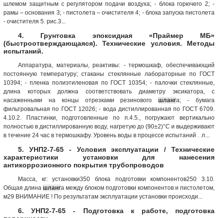
шлемом защитным с регулятором подачи воздуха; - блока горючего 2; -
рамы – основания 3; - пистолета – очистителя 4; - блока запуска пистолета
- очистителя 5. рис.3...
4. Грунтовка эпоксидная «Праймер МБ»
(быстроотверждающаяся). Технические условия. Методы
испытаний.
Аппаратура, материалы, реактивы: - термошкаф, обеспечивающий
постоянную температуру; стаканы стеклянные лабораторные по ГОСТ
10394; - пленка полиэтиленовая по ГОСТ 10354; - палочки стеклянные,
длина которых должна соответствовать диаметру эксикатора, с
насаженными на концы отрезками резинового
шланг
а; - бумага
фильтровальная по ГОСТ 12026; - вода дистиллированная по ГОСТ 6709.
4.10.2. Пластинки, подготовленные по п.4.5., погружают вертикально
полностью в дистиллированную воду, нагретую до (90±2)°С и выдерживают
в течение 24 час в термошкафу. Уровень воды в процессе испытаний . .п...
5. УНП2-7-65 - Условия эксплуатации / Технические
характеристики установки для нанесения
антикоррозионного покрытия трубопроводов
Масса, кг: установки350 блока подготовки компонентов250 3.10.
Общая длина
шланг
а между блоком подготовки компонентов и пистолетом,
м29 ВНИМАНИЕ ! По результатам эксплуатации установки происходи...
6. УНП2-7-65 - Подготовка к работе, подготовка