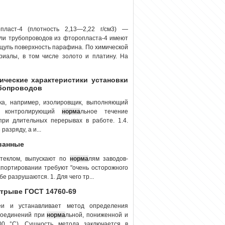
пласт-4 (плотность 2,13—2,22 г/см3) —
али трубопроводов из фторопласта-4 имеют
щупь поверхность парафина. По химической
риалы, в том числе золото и платину. На
нические характеристики установки
убопроводов
ка, например, изолировщик, выполняющий
р, контролирующий
норма
льное течение
при длительных перерывах в работе. 1.4.
азряду, а и...
ванные
стеклом, выпускают по
норма
лям заводов-
спортировании требуют "очень осторожного
бе разрушаются. 1. Для чего тр...
отрыве ГОСТ 14760-69
еи и устанавливает метод определения
 соединений при
норма
льной, пониженной и
0 °С). Сущность метода заключается в