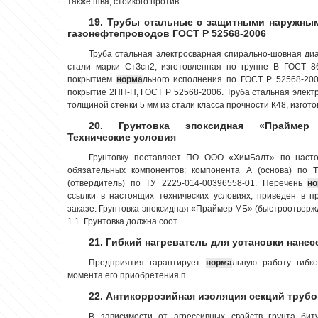
также шва, стойкого против ...
19. Трубы стальные с защитными наружны
газонефтепроводов ГОСТ Р 52568-2006
Труба стальная электросварная спирально-шовная ди
стали марки СтЗсп2, изготовленная по группе В ГОСТ 8
покрытием
норма
льного исполнения по ГОСТ Р 52568-200
покрытие 2ПП-Н, ГОСТ Р 52568-2006. Труба стальная элек
толщиной стенки 5 мм из стали класса прочности К48, изгото
20. Грунтовка эпоксидная «Праймер 
Технические условия
Грунтовку поставляет ПО ООО «ХимБалт» по насто
обязательных компонентов: компонента А (основа) по 
(отвердитель) по ТУ 2225-014-00396558-01. Перечень
н
ссылки в настоящих технических условиях, приведен в 
заказе: Грунтовка эпоксидная «Праймер МБ» (быстроотв
1.1. Грунтовка должна соот...
21. Гибкий нагреватель для установки нане
Предприятия гарантирует
норма
льную работу гибко
момента его приобретения п...
22. Антикоррозийная изоляция секций труб
В зависимости от агрессивных свойств грунта би