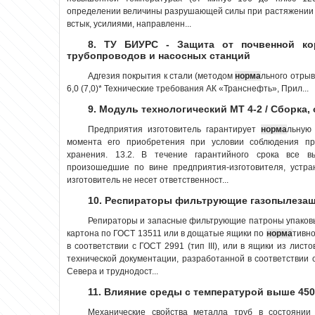
определении величины разрушающей силы при растяжении 
встык, усилиями, направленн...
8. ТУ БИУРС - Защита от почвенной ко
трубопроводов и насосных станций
Адгезия покрытия к стали (методом
норма
льного отрыв
6,0 (7,0)* Технические требования АК «Транснефть», Прил...
9. Модуль технологический МТ 4-2 / Сборка,
Предприятия изготовитель гарантирует
норма
льную
момента его приобретения при условии соблюдения пра
хранения. 13.2. В течение гарантийного срока все в
произошедшие по вине предприятия-изготовителя, устра
изготовитель не несет ответственност...
10. Респираторы фильтрующие газопылезащ
Репираторы и запасные фильтрующие патроны упаковы
картона по ГОСТ 13511 или в дощатые ящики по
норма
тивно
в соответствии с ГОСТ 2991 (тип III), или в ящики из лис
технической документации, разработанной в соответствии с
Севера и труднодост...
11. Влияние среды с температурой выше 45
Механические свойства металла труб в состоянии