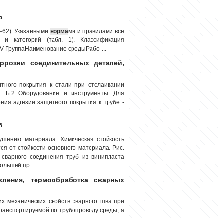
в
—62). Указанными
норма
ми и правилами все
 и категорий (табл. 1). Классификация
V V ГруппаНаименование средыРабо-...
ррозии соединительных деталей,
тного покрытия к стали при отслаивании
С. Б.2 Оборудование и инструменты. Для
ния адгезии защитного покрытия к трубе -
б
ушению материала. Химическая стойкость
ся от стойкости основного материала. Рис.
сварного соединения труб из винипласта
ольшей пр...
вления, термообработка сварных
х механических свойств сварного шва при
ранспортируемой по трубопроводу среды, а