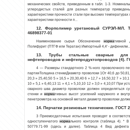
механических свойств, приведенным в табл. 1-3. Номина
углеродистых сталей для разных температур приведены
характеристики прочности стали при высоких температурах п
характеристики прочности п...
12. Форполимер уретановый СУРЭЛ-МЛ. Те
46898377-01
Наименование сырья Обозначение
норма
тивной 
Полифурит (ПТГФ или Тератан) Импортный 4,4' - дифенилм..
13. Трубы стальные сварные для м
нефтепроводов и нефтепродуктопроводов (4). Г
4 — Размеры стандартного 2 %-ного проволочного п
партииТолщина стенкиДиаметр проволоки 1От 40,6 до 50,81,00 
20,3 » 25,40,50 5 » 16,5 » 20,30,40 6 » 12,7 » 16,50,32 7 » 10,1 
10 » 5,1 » 6,40,13 11 » 4,1 » 5,10,10 12 » 3,0 » 4,10,07 При
сварного шва диаметр проволоки должен определяться 
стенки и
норма
тивных высот усилений наружного и внутр
пенетрометра на основной металл диаметр проволоки должен
14. Перчатки резиновые технические. ГОСТ 2
3 Приемосдаточные испытания проводят в соответст
одноступенчатого
норма
льного контроля (таблица 4). * 
50779.71-99 (здесь и далее). Таблица 4 Вид дефект