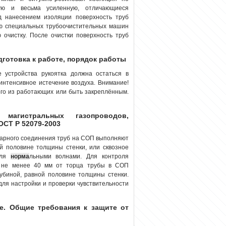
ную и весьма усиленную, отличающиеся
д нанесением изоляции поверхность труб
ю специальных трубоочистительных машин
 очистку. После очистки поверхность труб
одготовка к работе, порядок работы
е устройства рукоятка должна остаться в
интенсивное истечение воздуха. Внимание!
ого из работающих или быть закреплённым.
агистральных газопроводов,
ОСТ Р 52079-2003
варного соединения труб на СОП выполняют
ой половине толщины стенки, или сквозное
оля
норма
льными волнами. Для контроля
и не менее 40 мм от торца трубы в СОП
лубиной, равной половине толщины стенки.
для настройки и проверки чувствительности
е. Общие требования к защите от