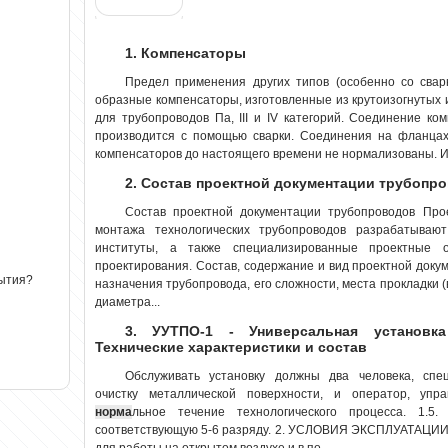
1. Компенсаторы
Предел применения других типов (особенно со сва
образные компенсаторы, изготовленные из крутоизогнутых 
для трубопроводов Па, III и IV категорий. Соединение ко
производится с помощью сварки. Соединения на фланцах
компенсаторов до настоящего времени не нормализованы. Их 
2. Состав проектной документации трубопр
Состав проектной документации трубопроводов Про
монтажа технологических трубопроводов разрабатывают
институты, а также специализированные проектные 
проектирования. Состав, содержание и вид проектной доку
рытия?
назначения трубопровода, его сложности, места прокладки 
диаметра...
3. УУТПО-1 - Универсальная установка
Технические характеристики и состав
Обслуживать установку должны два человека, спе
очистку металлической поверхности, и оператор, уп
норма
льное течение технологического процесса. 1.5
соответствующую 5-6 разряду. 2. УСЛОВИЯ ЭКСПЛУАТАЦИИ
для работы на открытом воздухе и в по...