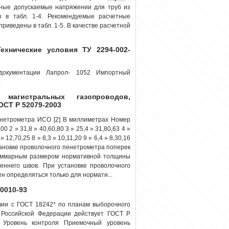
льные допускаемые напряжении для труб из
 в табл. 1-4. Рекомендуемые расчетные
риведены в табл. 1-5. В качестве расчетной
хнические условия ТУ 2294-002-
документации Лапрол- 1052 Импортный
.
агистральных газопроводов,
ОСТ Р 52079-2003
енетрометра ИСО [2] В миллиметрах Номер
2 » 31,8 » 40,60,80 3 » 25,4 » 31,80,63 4 »
» 12,70,25 8 » 8,3 » 10,11,20 9 » 6,4 » 8,30,16
 установке проволочного пенетрометра поперек
суммарным размером нормативной толщины
еннего швов. При установке проволочного
 определяться только для нормати...
0010-93
вии с ГОСТ 18242* по планам выборочного
В Российской Федерации действует ГОСТ Р
а Уровень контроля Приемочный уровень