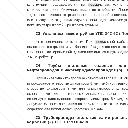
конструкции подразделяется на
норма
льную, усилен
количеством слоев битумного покрытия и обертки. Пере
тщательно очищают от ржавчины и загрязнений с помощь
или вручную. В отдельных случаях производят химическую
покрывают грунтовкой. Грунтовать трубы м...
23. Установка пескоструйная УПС-342-62 / П
4) в положение «открыто». При
норма
льной работ
положении «открыто», а из брандспойта должно начаться 
При проверках брандспойт должен находиться в руках одн
7.6. Закройте кр...
24. Трубы стальные сварные для м
нефтепроводов и нефтепродуктопроводов (5). Г
Применительно к контролю основного металла и ЗТВ с
плоскодонное отверстие диаметром 8 мм, глубиной, равн
отверстие диаметром 8 мм для ультразвукового контр
основного металла на концевых участках на расстояни
используют плоскодонное отверстие диаметром 6,4 мм, г
Допускается по согласованию потребителя и изготовителя 
дефектоскопа использовать графическую зави...
25. Трубопроводы стальные магистральны
коррозии (2). ГОСТ Р 51164-98