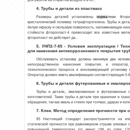
4. Трубы и детали из пластмасс
Размеры деталей установлены
норма
лями. Фторо
кристаллический полимер тетрафторэтилена. Трубы и дет
белую окраску и скользкую поверхность, напоминающую нао
стойкости фторопласт-4 превосходит все известные мате
фторопласт не действует да...
5. УНП2-7-65 - Условия эксплуатации / Тех
для нанесения антикоррозионного покрытия тр
Обслуживать установку должны минимум два челове
непосредственное нанесение покрытия, и операто
технологического процесса и консервирующий установку 
Оператор должен иметь квалификацию соответствующую 5-6 р
6. Трубы и детали футерованные и эмалиро
Трубы и детали,, эмалированные и футерованные 
изготовителей. Такие трубы и детали при хранении и тран
обращения, так как эмаль и стекло при толчках, ударах и изги
7. Клеи. Метод определения прочности при 
95 Настоящий стандарт распространяется на кл
статической прочности при равномерном отрыве клеевых
повышенной температурах (от минус 196 до плюс 120