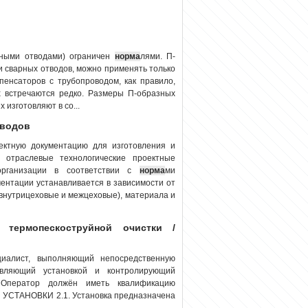
рными отводами) ограничен
норма
лями. П-
и сварных отводов, можно применять только
мпенсаторов с трубопроводом, как правило,
 встречаются редко. Размеры П-образных
изготовляют в со...
оводов
ектную документацию для изготовления и
 отраслевые технологические проектные
организации в соответствии с
норма
ми
ментации устанавливается в зависимости от
(внутрицеховые и межцеховые), материала и
 термопескоструйной очистки /
циалист, выполняющий непосредственную
равляющий установкой и контролирующий
. Оператор должён иметь квалификацию
 УСТАНОВКИ 2.1. Установка предназначена