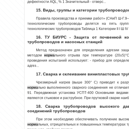
дефектности AQL, % 1 Значительный - отверс...
15. Виды, группы и категории трубопроводо
Правила производства и приемки работ» (СНиП Ш-Г.9
технологические трубопроводы делятся на пять групп
технологических трубопроводов Таблица 1 Категории II I Ш I
16. ТУ БИУРС - Защита от почвенной ко
трубопроводов и насосных станций
Метод предназначен для определения адгезии защи
методом
норма
льного отрыва при температуре (20±5)°
проведения испытаний используют: - прибор для определе
адгез...
17. Сварка и склеивание винипластовых тру
Чрезмерный нагрев (выше 300° С) приводит к разр
норма
льно выполненного сварного соединения не отличает
91. Передвижная установка УСПТ-400 Основными видами 
являются стыковое и раструбное. При прутковой сварке наиб
18. Сварка трубопроводов высокого да
соединений трубопроводов
При этом необходимо обеспечивать получение высоки
норма
льных, отрицательных и повышенных температурах т