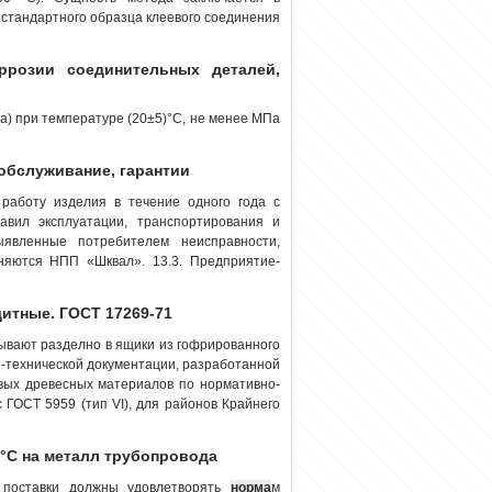
стандартного образца клеевого соединения
ррозии соединительных деталей,
а) при температуре (20±5)°С, не менее МПа
 обслуживание, гарантии
 работу изделия в течение одного года с
вил эксплуатации, транспортирования и
ыявленные потребителем неисправности,
няются НПП «Шквал». 13.3. Предприятие-
итные. ГОСТ 17269-71
вают разделно в ящики из гофрированного
-технической документации, разработанной
товых древесных материалов по нормативно-
 ГОСТ 5959 (тип VI), для районов Крайнего
0°С на металл трубопровода
 поставки должны удовлетворять
норма
м