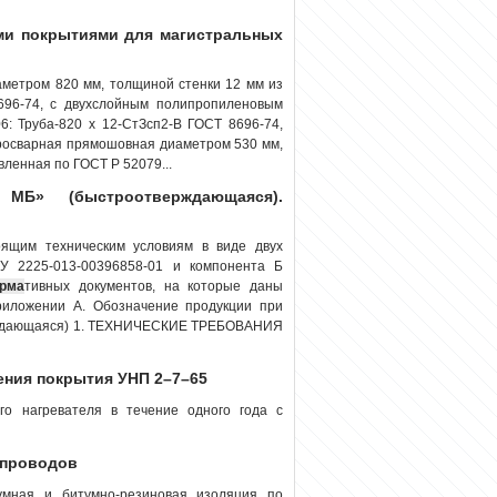
ми покрытиями для магистральных
аметром 820 мм, толщиной стенки 12 мм из
696-74, с двухслойным полипропиленовым
6: Труба-820 х 12-СтЗсп2-В ГОСТ 8696-74,
тросварная прямошовная диаметром 530 мм,
вленная по ГОСТ Р 52079...
МБ» (быстроотверждающаяся).
ящим техническим условиям в виде двух
ТУ 2225-013-00396858-01 и компонента Б
орма
тивных документов, на которые даны
приложении А. Обозначение продукции при
ерждающаяся) 1. ТЕХНИЧЕСКИЕ ТРЕБОВАНИЯ
сения покрытия УНП 2–7–65
го нагревателя в течение одного года с
опроводов
тумная и битумно-резиновая изоляция по