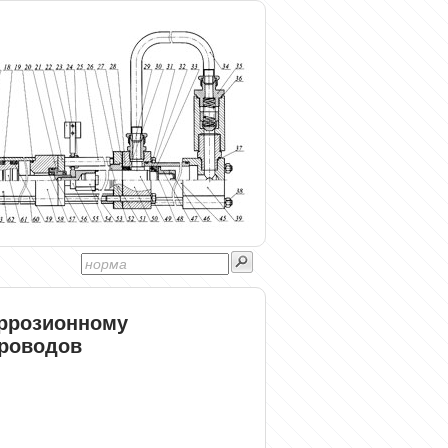
оррозионному
роводов