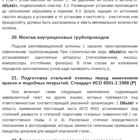
объект
а, подвергаемого очистке. 6.2. Размещение установки производите
до заполнения абразивом и горючим. 6.3. Шлаги, идущие от источника
сжатого воздуха к установке и от установки к пистолету - очистителю или
брандспойту, должны быть расправлены и иметь минимальное количество
изгибов...
20. Монтаж внутрицеховых трубопроводов
Подъем ректификационной колонны с заранее смонтированными
обвязочными трубопроводами При строительстве ряда
объект
ов часто
устанавливают однотипные аппараты (теплообменники, насосы,
компрессоры, отстойники, фильтры). В этом случае во избежание
переделок заготовленных узлов надо проверить точность у...
21. Подготовка стальной основы перед нанесением
красок и подобных покрытий. Стандарт ИСО 8501-1:1988 (Р)
Она включает также следующие приложения, содержащие
эквивалентный текст на других языках, которых публикуется под
ответственностью соответствующей указанной организации: 1
Объект
и
область применения Настоящая часть ИСО 8501 устанавливает ряд
степеней ржавости и степеней подготовки стальных поверхностей ( см.
соответственно главы 3 и 4). Различные степени определяются
описаниями и фотографиями, которые являются типичными примерами в
пределах допусков для каждой описанной степе...