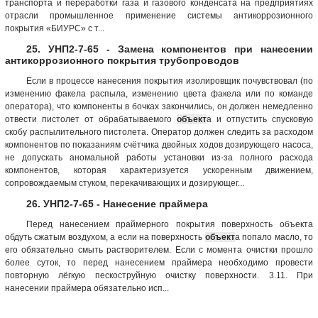
транспорта и переработки газа и газового конденсата на предприятиях
отрасли промышленное применение системы антикоррозионного
покрытия «БИУРС» с т...
25. УНП2-7-65 - Замена компонентов при нанесении
антикоррозионного покрытия трубопроводов
Если в процессе нанесения покрытия изолировщик почувствовал (по
изменению факела распыла, изменению цвета факела или по команде
оператора), что компоненты в бочках закончились, он должен немедленно
отвести пистолет от обрабатываемого
объект
а и отпустить спусковую
скобу распылительного пистолета. Оператор должен следить за расходом
компонентов по показаниям счётчика двойных ходов дозирующего насоса,
не допускать аномальной работы установки из-за полного расхода
компонентов, которая характеризуется ускоренным движением,
сопровождаемым стуком, перекачивающих и дозирующег...
26. УНП2-7-65 - Нанесение праймера
Перед нанесением праймерного покрытия поверхность объекта
обдуть сжатым воздухом, а если на поверхность
объект
а попало масло, то
его обязательно смыть растворителем. Если с момента очистки прошло
более суток, то перед нанесением праймера необходимо провести
повторную лёгкую пескоструйную очистку поверхности. 3.11. При
нанесении праймера обязательно исп...