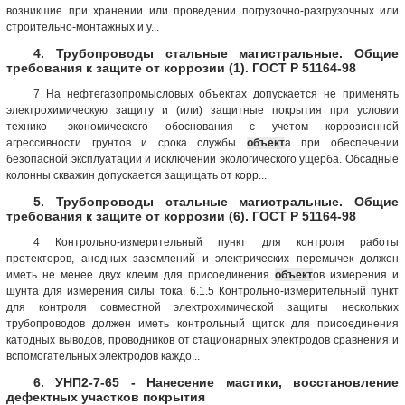
возникшие при хранении или проведении погрузочно-разгрузочных или
строительно-монтажных и у...
4. Трубопроводы стальные магистральные. Общие
требования к защите от коррозии (1). ГОСТ Р 51164-98
7 На нефтегазопромысловых объектах допускается не применять
электрохимическую защиту и (или) защитные покрытия при условии
технико- экономического обоснования с учетом коррозионной
агрессивности грунтов и срока службы
объект
а при обеспечении
безопасной эксплуатации и исключении экологического ущерба. Обсадные
колонны скважин допускается защищать от корр...
5. Трубопроводы стальные магистральные. Общие
требования к защите от коррозии (6). ГОСТ Р 51164-98
4 Контрольно-измерительный пункт для контроля работы
протекторов, анодных заземлений и электрических перемычек должен
иметь не менее двух клемм для присоединения
объект
ов измерения и
шунта для измерения силы тока. 6.1.5 Контрольно-измерительный пункт
для контроля совместной электрохимической защиты нескольких
трубопроводов должен иметь контрольный щиток для присоединения
катодных выводов, проводников от стационарных электродов сравнения и
вспомогательных электродов каждо...
6. УНП2-7-65 - Нанесение мастики, восстановление
дефектных участков покрытия