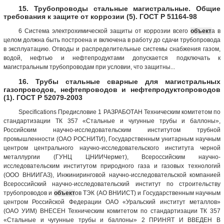
15. Трубопроводы стальные магистральные. Общие
требования к защите от коррозии (5). ГОСТ Р 51164-98
6 Система электрохимической защиты от коррозии всего
объект
а в
целом должна быть построена и включена в работу до сдачи трубопровода
в эксплуатацию. Отводы и распределительные системы снабжения газом,
водой, нефтью и нефтепродуктами допускается подключать к
магистральным трубопроводам при условии, что защитны...
16. Трубы стальные сварные для магистральных
газопроводов, нефтепроводов и нефтепродуктопроводов
(1). ГОСТ Р 52079-2003
Specifications Предисловие 1 РАЗРАБОТАН Техническим комитетом по
стандартизации ТК 357 «Стальные и чугунные трубы и баллоны»,
Российским научно-исследовательским институтом трубной
промышленности (ОАО РОСНИТИ), Государственным унитарным научным
центром центрального научно-исследовательского института черной
металлургии (ГУНЦ ЦНИИЧермет), Всероссийским научно-
исследовательским институтом природного газа и газовых технологий
(ООО ВНИИГАЗ), Инжиниринговой научно-исследовательской компанией
Всероссийский научно-исследовательский институт по строительству
трубопроводов и
объект
ов ТЭК (АО ВНИИСТ) и Государственным научным
центром Российской Федерации ОАО «Уральский институт металлов»
(ОАО УИМ) ВНЕСЕН Техническим комитетом по стандартизации ТК 357
«Стальные и чугунные трубы и баллоны» 2 ПРИНЯТ И ВВЕДЕН В