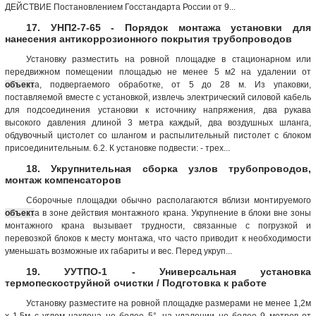
ДЕЙСТВИЕ Постановлением Госстандарта России от 9...
17. УНП2-7-65 - Порядок монтажа установки для
нанесения антикоррозионного покрытия трубопроводов
Установку разместить на ровной площадке в стационарном или
передвижном помещении площадью не менее 5 м2 на удалении от
объект
а, подвергаемого обработке, от 5 до 28 м. Из упаковки,
поставляемой вместе с установкой, извлечь электрический силовой кабель
для подсоединения установки к источнику напряжения, два рукава
высокого давления длиной 3 метра каждый, два воздушных шланга,
обдувочный цистолет со шлангом и распылительный пистолет с блоком
присоединительным. 6.2. К установке подвести: - трех...
18. Укрупнительная сборка узлов трубопроводов,
монтаж компенсаторов
Сборочные площадки обычно располагаются вблизи монтируемого
объект
а в зоне действия монтажного крана. Укрупнение в блоки вне зоны
монтажного крана вызывает трудности, связанные с погрузкой и
перевозкой блоков к месту монтажа, что часто приводит к необходимости
уменьшать возможные их габариты и вес. Перед укруп...
19. УУТПО-1 - Универсальная установка
термопескоструйной очистки / Подготовка к работе
Установку разместите на ровной площадке размерами не менее 1,2м
х 1,5м с углом наклона не более 5°, на удалении не более 9 метров от