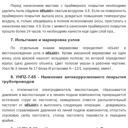
Перед нанесением мастики с праймерного покрытия необходимо
удалить пыль обдувом
объект
а сжатым воздухом. 4.8. Если на поверхность
праймерного покрытия выпала роса, дождаться повышения температуры
воздуха, и, только убедившись в полном исчезновении росы, приступать к
нанесению мастики. 4.9. Если с момента нанесения праймерного покрытия
прошло более 24 часов, то необходимо нанести ещё один слой пра...
7. Испытание и маркировка узлов
По отдельным знакам маркировки определяют объект и
местонахождение узла в
объект
е. Кроме указанной маркировки на один
конец узла краской наносят кольцевую полоску; по которой определяют
корпус (цех) данного объекта. Цвет полоски указан в рабочем чертеже.
Узел № 3 линии № 17 блока III установки А—12/1, например, имеет...
8. УНП2-7-65 - Нанесение антикоррозионного покрытия
трубопроводов
», отключается электродвигатель маслостанции, сбрасывается
давление в маслостанции и в линиях подачи компонентов, прекращается
истечение струи из пистолета), немедленно отвести распылительный
пистолет от
объект
а и выполнить следующие операции: - дождавшись
полного стравливания давления из линий подачи компонентов, отпустить
спусковую скобу пистолета, стопор пистолета перевести в переднее
крайне...