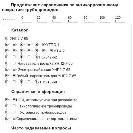
Продолжение справочника по антикоррозионному
покрытию трубопроводов
0
20
40
60
80
100
120
>>>>>>
!
.
.
.
.
.
.
.
.
.
.
.
.
.
.
.
.
.
.
.
!
.
.
.
.
.
.
.
.
.
.
.
.
.
.
.
.
.
.
.
!
.
.
.
.
.
.
.
.
.
.
.
.
.
.
.
.
.
.
.
!
.
.
.
.
.
.
.
.
.
.
.
.
.
.
.
.
.
.
.
!
.
.
.
.
.
.
.
.
.
.
.
.
.
.
.
.
.
.
.
!
.
.
.
.
.
.
.
.
.
.
.
.
.
.
.
.
.
.
.
!
.
.
.
.
.
.
.
.
.
.
.
.
.
.
.
.
.
.
.
Каталог
УНП2-7-65
УУТПО-1
МТ 4-2
УПС-342-62
Нагреватель воздуха УНП2-7-65
Электроснабжение УНП2-7-65
Гибкий нагреватель для УНП2-7-65
УТП5-15-69
Справочная информация
НСИ, используемая при разработке
Технологические трубопроводы
Устройство трубопроводов
Справочник по антикор. покрытиям
Часто задаваемые вопросы