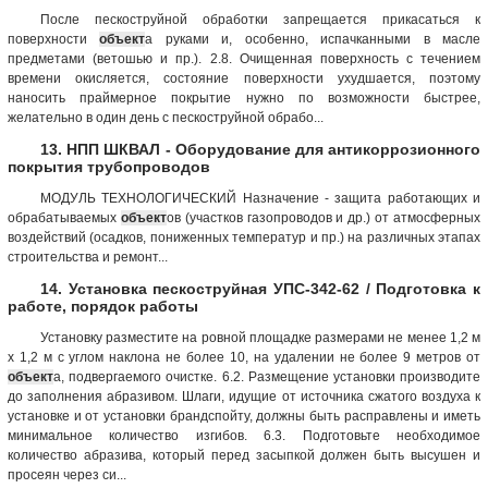
После пескоструйной обработки запрещается прикасаться к
поверхности
объект
а руками и, особенно, испачканными в масле
предметами (ветошью и пр.). 2.8. Очищенная поверхность с течением
времени окисляется, состояние поверхности ухудшается, поэтому
наносить праймерное покрытие нужно по возможности быстрее,
желательно в один день с пескоструйной обрабо...
13. НПП ШКВАЛ - Оборудование для антикоррозионного
покрытия трубопроводов
МОДУЛЬ ТЕХНОЛОГИЧЕСКИЙ Назначение - защита работающих и
обрабатываемых
объект
ов (участков газопроводов и др.) от атмосферных
воздействий (осадков, пониженных температур и пр.) на различных этапах
строительства и ремонт...
14. Установка пескоструйная УПС-342-62 / Подготовка к
работе, порядок работы
Установку разместите на ровной площадке размерами не менее 1,2 м
х 1,2 м с углом наклона не более 10, на удалении не более 9 метров от
объект
а, подвергаемого очистке. 6.2. Размещение установки производите
до заполнения абразивом. Шлаги, идущие от источника сжатого воздуха к
установке и от установки брандспойту, должны быть расправлены и иметь
минимальное количество изгибов. 6.3. Подготовьте необходимое
количество абразива, который перед засыпкой должен быть высушен и
просеян через си...