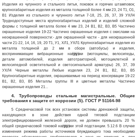
Изделия из чугунного и стального литья, поковок и горячих штамповок;
крупногабаритные изделия из металла толщиной более 4 мм 23, 24 Т1, О1,
В1 Изделия из стального и чугунного литья 7-18, 25, 26, 37, 39 УХЛ4
Труднодоступные места крупногабаритных изделий и изделий сложной
формы с толщиной металла более 4 мм 23, 24 B1, B2, В3, В5 Частично
окрашенные изделия 19-22 Частично окрашенные изделия с окислами на
неокрашенной поверхности:- для окрашенной части - для неокрашенной
части 21-22, 14, 16, 19, 20 Т1, У1, ХЛ1, УХЛ1 Крупногабаритные изделия из
металла толщиной до 2 мм в сборе (автобусы) и изделия,
воспринимающие вибрационные на
груз
ки (мотоциклы, велосипеды,
детали автомобилей, изделия автотракторной, мотоциклетной и
велосипедной осветительной и светосигнальной арматуры) 26, 37, 39
УХЛ4 Черные металлы Любые изделия 23, 24 B1, B2, В3, В5
Крупногабаритные изделия, окрашиваемые на период консервации 19-22
B1, B2, В3, В5 Металлы группы III и цветные металлы Частично
окрашенные изделия 21...
4. Трубопроводы стальные магистральные. Общие
требования к защите от коррозии (5). ГОСТ Р 51164-98
5 Среднечасовой ток всех установок системы дренажной защиты,
находящихся в зоне действия одной тяговой подстанции
электрифицированной железной дороги, не должен превышать 20 %
общей среднечасовой токовой на
груз
ки этой подстанции. 5.12.6 В случае
изменения режима работы источников блуждающего тока необходимо
провести обследование трубопроводов в зоне их влияния и, при