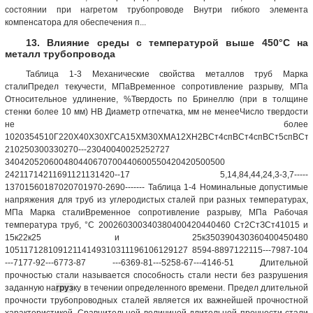
состоянии при нагретом трубопроводе Внутри гибкого элемента
компенсатора для обеспечения п...
13. Влияние среды с температурой выше 450°С на
металл трубопровода
Таблица 1-3 Механические свойства металлов труб Марка
сталиПредел текучести, МПаВременное сопротивление разрыву, МПа
Относительное удлинение, %Твердость по Бринеллю (при в толщине
стенки более 10 мм) HB Диаметр отпечатка, мм не менееЧисло твердости
не более
1020354510Г220Х40Х30ХГСА15ХМ30ХМА12ХН2ВСт4спВСт4спВСт5спВСт5
210250300330270---23040040025252727
340420520600480440670700440600550420420500500
24211714211691121131420--17 5,14,84,44,24,3-3,7-----
13701560187020701970-2690------- Таблица 1-4 Номинальные допустимые
напряжения для труб из углеродистых сталей при разных температурах,
МПа Марка сталиВременное сопротивление разрыву, МПа Рабочая
температура труб, °С 200260300340380400420440460 Ст2СтЗСт41015 и
15к22к25 и 25к350390430360400450480
10511712810912114149310311196106129127 8594-8897122115---7987-104
---7177-92---6773-87 ---6369-81---5258-67---4146-51 Длительной
прочностью стали называется способность стали нести без разрушения
заданную на
груз
ку в течении определенного времени. Предел длительной
прочности трубопроводных сталей является их важнейшей прочностной
характеристикой. Сравнительной величиной длительной прочности стали