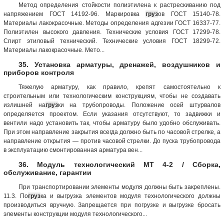
Метод определения стойкости полиэтилена к растрескиванию под
напряжением ГОСТ 14192-96. Маркировка
груз
ов ГОСТ 15140-78.
Материалы лакокрасочные. Методы определения адгезии ГОСТ 16337-77.
Полиэтилен высокого давления. Технические условия ГОСТ 17299-78.
Спирт этиловый технический. Технические условия ГОСТ 18299-72.
Материалы лакокрасочные. Мето...
35. Установка арматуры, дренажей, воздушников и
приборов контроля
Тяжелую арматуру, как правило, крепят самостоятельно к
строительным или технологическим конструкциям, чтобы не создавать
излишней на
груз
ки на трубопроводы. Положение осей штурвалов
определяется проектом. Если указания отсутствуют, то задвижки и
вентили надо установить так, чтобы арматуру было удобно обслуживать.
При этом направление закрытия всегда должно быть по часовой стрелке, а
направление открытия — против часовой стрелки. До пуска трубопровода
в эксплуатацию смонтированная арматура вен...
36. Модуль технологический МТ 4-2 / Сборка,
обслуживание, гарантии
При транспортировании элементы модуля должны быть закреплены.
11.3. По
груз
ка и выгрузка элементов модуля технологического должны
производиться вручную. Запрещается при погрузке и выгрузке бросать
элементы конструкции модуля технологического...