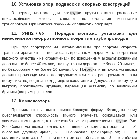
10. Установка опор, подвесок и опорных конструкций
В период монтажа для раз
груз
ки пружин ставят распорные
приспособления, которые снимают по окончании испытания
трубопровода. При монтаже пружинных подвесок и опор верт...
11. УНП2-7-65 - Порядок монтажа установки для
нанесения антикоррозионного покрытия трубопроводов
При транспортировании автомобильным транспортом скорость
транспортирования: - по асфальтированным дорогам с покрытием
высокого качества - не ограничена; - по изношенным асфальтированным
дорогам - не более 40 км/ час; - по грунтовым дорогам - не более 20 км/час; -
по бездорожью - не более 10 км/час. 8.6. По
груз
ка и выгрузка установки
должны производиться автопогрузчиком или электропогрузчиком. Лапы
погрузчика подводятся под днище маслостанции. Допускается погрузку и
выгрузку производить вручную, перемещая установку по наклонным
брусьям (например, швелле...
12. Компенсаторы
Профиль волны имеет омегообразную форму, благодаря чему
обеспечивается способность гибкого элемента сокращаться или
увеличиваться в длине, а также изгибаться с приложением на
груз
ки. Рис.
20. Схемы установки волнистых шарнирных компенсаторов: а — Z-
образная двухшарнирная, б — П-образная трехшарнирная; 1 — в
состоянии монтажа, 2 — при предварительной растяжке, 3 — в рабочем