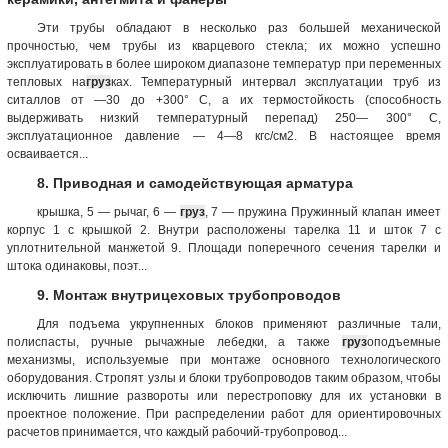
Эти трубы обладают в несколько раз большей механической
прочностью, чем трубы из кварцевого стекла; их можно успешно
эксплуатировать в более широком диапазоне температур при переменных
тепловых на
груз
ках. Температурный интервал эксплуатации труб из
ситаллов от —30 до +300° С, а их термостойкость (способность
выдерживать низкий температурный перепад) 250— 300° С,
эксплуатационное давление — 4—8 кгс/см2. В настоящее время
осваивается...
8. Приводная и самодействующая арматура
крышка, 5 — рычаг, 6 —
груз
, 7 — пружина Пружинный клапан имеет
корпус 1 с крышкой 2. Внутри расположены тарелка 11 и шток 7 с
уплотнительной манжетой 9. Площади поперечного сечения тарелки и
штока одинаковы, поэт...
9. Монтаж внутрицеховых трубопроводов
Для подъема укрупненных блоков применяют различные тали,
полиспасты, ручные рычажные лебедки, а также
груз
оподъемные
механизмы, используемые при монтаже основного технологического
оборудования. Стропят узлы и блоки трубопроводов таким образом, чтобы
исключить лишние развороты или перестроповку для их установки в
проектное положение. При распределении работ для ориентировочных
расчетов принимается, что каждый рабочий-трубопровод...