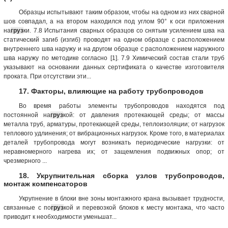
Образцы испытывают таким образом, чтобы на одном из них сварной
шов совпадал, а на втором находился под углом 90° к оси приложения
на
груз
ки. 7.8 Испытания сварных образцов со снятым усилением шва на
статический загиб (изгиб) проводят на одном образце с расположением
внутреннего шва наружу и на другом образце с расположением наружного
шва наружу по методике согласно [1]. 7.9 Химический состав стали труб
указывают на основании данных сертификата о качестве изготовителя
проката. При отсутствии эти...
17. Факторы, влияющие на работу трубопроводов
Во время работы элементы трубопроводов находятся под
постоянной на
груз
кой: от давления протекающей среды; от массы
металла труб, арматуры, протекающей среды, теплоизоляции; от нагрузок
теплового удлинения; от вибрационных нагрузок. Кроме того, в материалах
деталей трубопровода могут возникать периодические нагрузки: от
неравномерного нагрева их; от защемления подвижных опор; от
чрезмерного ...
18. Укрупнительная сборка узлов трубопроводов,
монтаж компенсаторов
Укрупнение в блоки вне зоны монтажного крана вызывает трудности,
связанные с по
груз
кой и перевозкой блоков к месту монтажа, что часто
приводит к необходимости уменьшат...