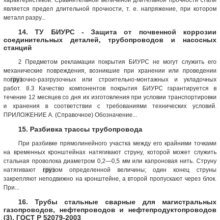
является предел длительной прочности, т. е. напряжение, при котором
металл разру...
14. ТУ БИУРС - Защита от почвенной коррозии
соединительных деталей, трубопроводов и насосных
станций
2 Предметом рекламации покрытия БИУРС не могут служить его
механические повреждения, возникшие при хранении или проведении
по
груз
очно-разгрузочных или строительно-монтажных и укладочных
работ. 8.3 Качество компонентов покрытия БИУРС гарантируется в
течение 12 месяцев со дня их изготовления при условии транспортировки
и хранения в соответствии с требованиями технических условий.
ПРИЛОЖЕНИЕ А. (Справочное) Обозначение...
15. Разбивка трассы трубопровода
При разбивке прямолинейного участка между его крайними точками
на временных кронштейнах натягивают струну, которой может служить
стальная проволока диаметром 0,2—0,5 мм или капроновая нить. Струну
натягивают
груз
ом определенной величины; один конец струны
закрепляют неподвижно на кронштейне, а второй пропускают через блок.
При...
16. Трубы стальные сварные для магистральных
газопроводов, нефтепроводов и нефтепродуктопроводов
(3). ГОСТ Р 52079-2003