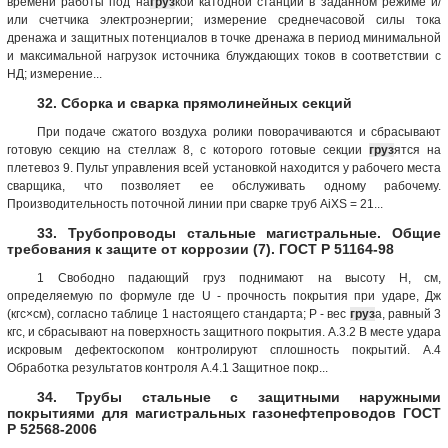
времени работы под на
груз
кой катодной станции в заданном режиме и/
или счетчика электроэнергии; измерение среднечасовой силы тока
дренажа и защитных потенциалов в точке дренажа в период минимальной
и максимальной нагрузок источника блуждающих токов в соответствии с
НД; измерение...
32. Сборка и сварка прямолинейных секций
При подаче сжатого воздуха ролики поворачиваются и сбрасывают
готовую секцию на стеллаж 8, с которого готовые секции
груз
ятся на
плетевоз 9. Пульт управления всей установкой находится у рабочего места
сварщика, что позволяет ее обслуживать одному рабочему.
Производительность поточной линии при сварке труб AiXS = 21...
33. Трубопроводы стальные магистральные. Общие
требования к защите от коррозии (7). ГОСТ Р 51164-98
1 Свободно падающий груз поднимают на высоту Н, см,
определяемую по формуле где U - прочность покрытия при ударе, Дж
(кгс×см), согласно таблице 1 настоящего стандарта; Р - вес
груз
а, равный 3
кгс, и сбрасывают на поверхность защитного покрытия. А.3.2 В месте удара
искровым дефектоскопом контролируют сплошность покрытий. А.4
Обработка результатов контроля А.4.1 Защитное покр...
34. Трубы стальные с защитными наружными
покрытиями для магистральных газонефтепроводов ГОСТ
Р 52568-2006