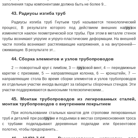
заполнения тары компонентами должна быть не более 9...
43. Радиусы изгиба труб
Радиусы изгиба труб Гнутьем труб называется технологический
процесс, В результате которого под действием внешних на
груз
ок
изменяется наклон геометрической оси трубы. При этом в металле стенок
трубы возникают упругие и упруго-пластические деформации. На внешней
части погиба возникают растягивающие напряжения, а на внутренней—
сжимающие. В результате эт...
44. Сборка элементов и узлов трубопроводов
2 — поворотный круг с лимбом, 3 —
груз
овой винт, 4 — передвижные
каретки с призмами, 5 — направляющая колонка, 6 — кронштейн, 7 —
направляющие стола Во время сборки элементов и узлов трубопроводов
их отдельные участки иногда выходят за габариты сборочных стендов. Эти
участки поддерживаются выносными телескопическими...
45. Монтаж трубопроводов из легированных сталей,
монтаж трубопроводов с внутренним покрытием
При использовании стальных канатов для строповки легированных
труб и деталей при раз
груз
ке и подъемах в местах соприкосновения троса
с трубами подкладывают деревянные подкладки или брезентовое
полотно, чтобы предохранить...