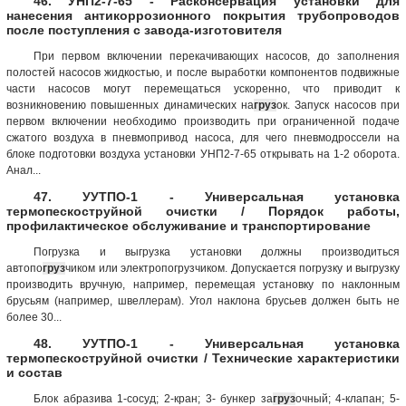
46. УНП2-7-65 - Расконсервация установки для
нанесения антикоррозионного покрытия трубопроводов
после поступления с завода-изготовителя
При первом включении перекачивающих насосов, до заполнения
полостей насосов жидкостью, и после выработки компонентов подвижные
части насосов могут перемещаться ускоренно, что приводит к
возникновению повышенных динамических на
груз
ок. Запуск насосов при
первом включении необходимо производить при ограниченной подаче
сжатого воздуха в пневмопривод насоса, для чего пневмодроссели на
блоке подготовки воздуха установки УНП2-7-65 открывать на 1-2 оборота.
Анал...
47. УУТПО-1 - Универсальная установка
термопескоструйной очистки / Порядок работы,
профилактическое обслуживание и транспортирование
Погрузка и выгрузка установки должны производиться
автопо
груз
чиком или электропогрузчиком. Допускается погрузку и выгрузку
производить вручную, например, перемещая установку по наклонным
брусьям (например, швеллерам). Угол наклона брусьев должен быть не
более 30...
48. УУТПО-1 - Универсальная установка
термопескоструйной очистки / Технические характеристики
и состав
Блок абразива 1-сосуд; 2-кран; 3- бункер за
груз
очный; 4-клапан; 5-