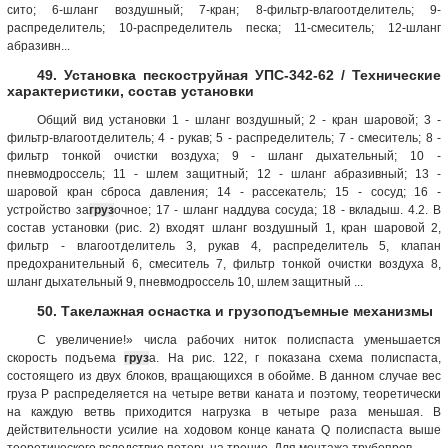
сито; 6-шланг воздушный; 7-кран; 8-фильтр-влагоотделитель; 9-
распределитель; 10-распределитель песка; 11-смеситель; 12-шланг
абразивн...
49. Установка пескоструйная УПС-342-62 / Технические
характеристики, состав установки
Общий вид установки 1 - шланг воздушный; 2 - кран шаровой; 3 -
фильтр-влагоотделитель; 4 - рукав; 5 - распределитель; 7 - смеситель; 8 -
фильтр тонкой очистки воздуха; 9 - шланг дыхательный; 10 -
пневмодроссель; 11 - шлем защитный; 12 - шланг абразивный; 13 -
шаровой кран сброса давления; 14 - рассекатель; 15 - сосуд; 16 -
устройство за
груз
очное; 17 - шланг наддува сосуда; 18 - вкладыш. 4.2. В
состав установки (рис. 2) входят шланг воздушный 1, кран шаровой 2,
фильтр - влагоотделитель 3, рукав 4, распределитель 5, клапан
предохранительный 6, смеситель 7, фильтр тонкой очистки воздуха 8,
шланг дыхательный 9, пневмодроссель 10, шлем защитный ...
50. Такелажная оснастка и грузоподъемные механизмы
С увеличение!» числа рабочих ниток полиспаста уменьшается
скорость подъема
груз
а. На рис. 122, г показана схема полиспаста,
состоящего из двух блоков, вращающихся в обойме. В данном случае вес
груза Р распределяется на четыре ветви каната и поэтому, теоретически
на каждую ветвь приходится нагрузка в четыре раза меньшая. В
действительности усилие на ходовом конце каната Q полиспаста выше
теоретического вследствие потерь на трение. Для монтажа трубопров...