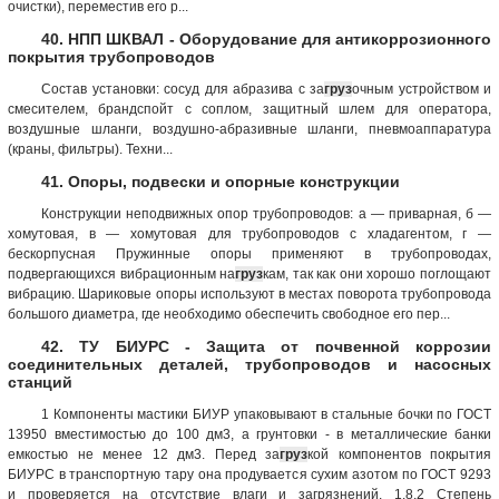
очистки), переместив его р...
40. НПП ШКВАЛ - Оборудование для антикоррозионного
покрытия трубопроводов
Состав установки: сосуд для абразива с за
груз
очным устройством и
смесителем, брандспойт с соплом, защитный шлем для оператора,
воздушные шланги, воздушно-абразивные шланги, пневмоаппаратура
(краны, фильтры). Техни...
41. Опоры, подвески и опорные конструкции
Конструкции неподвижных опор трубопроводов: а — приварная, б —
хомутовая, в — хомутовая для трубопроводов с хладагентом, г —
бескорпусная Пружинные опоры применяют в трубопроводах,
подвергающихся вибрационным на
груз
кам, так как они хорошо поглощают
вибрацию. Шариковые опоры используют в местах поворота трубопровода
большого диаметра, где необходимо обеспечить свободное его пер...
42. ТУ БИУРС - Защита от почвенной коррозии
соединительных деталей, трубопроводов и насосных
станций
1 Компоненты мастики БИУР упаковывают в стальные бочки по ГОСТ
13950 вместимостью до 100 дм3, а грунтовки - в металлические банки
емкостью не менее 12 дм3. Перед за
груз
кой компонентов покрытия
БИУРС в транспортную тару она продувается сухим азотом по ГОСТ 9293
и проверяется на отсутствие влаги и загрязнений. 1.8.2 Степень