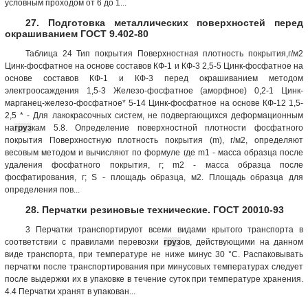
условным проходом от 6 до 1...
27. Подготовка металлических поверхностей перед
окрашиванием ГОСТ 9.402-80
Таблица 24 Тип покрытия Поверхностная плотность покрытия,г/м2
Цинк-фосфатное на основе составов КФ-1 и КФ-3 2,5-5 Цинк-фосфатное на
основе составов КФ-1 и КФ-3 перед окрашиванием методом
электроосаждения 1,5-3 Железо-фосфатное (аморфное) 0,2-1 Цинк-
марганец-железо-фосфатное* 5-14 Цинк-фосфатное на основе КФ-12 1,5-
2,5 * - Для лакокрасочных систем, не подвергающихся деформационным
на
груз
кам 5.8. Определение поверхностной плотности фосфатного
покрытия Поверхностную плотность покрытия (m), г/м2, определяют
весовым методом и вычисляют по формуле где m1 - мacca образца после
удаления фосфатного покрытия, г; m2 - масса образца после
фосфатирования, г; S - площадь образца, м2. Площадь образца для
определения пов...
28. Перчатки резиновые технические. ГОСТ 20010-93
3 Перчатки транспортируют всеми видами крытого транспорта в
соответствии с правилами перевозки
груз
ов, действующими на данном
виде транспорта, при температуре не ниже минус 30 °С. Распаковывать
перчатки после транспортирования при минусовых температурах следует
после выдержки их в упаковке в течение суток при температуре хранения.
4.4 Перчатки хранят в упакован...