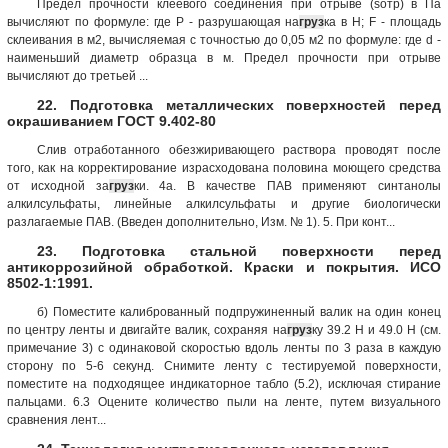
Предел прочности клеевого соединения при отрыве (sотр) в Па
вычисляют по формуле: где Р - разрушающая на
груз
ка в Н; F - площадь
склеивания в м2, вычисляемая с точностью до 0,05 м2 по формуле: где d -
наименьший диаметр образца в м. Предел прочности при отрыве
вычисляют до третьей ...
22. Подготовка металлических поверхностей перед
окрашиванием ГОСТ 9.402-80
Слив отработанного обезжиривающего раствора проводят после
того, как на корректирование израсходована половина моющего средства
от исходной за
груз
ки. 4а. В качестве ПАВ применяют синтанолы
алкилсульфаты, линейные алкилсульфаты и другие биологически
разлагаемые ПАВ. (Введен дополнительно, Изм. № 1). 5. При конт...
23. Подготовка стальной поверхности перед
антикоррозийной обработкой. Краски и покрытия. ИСО
8502-1:1991.
б) Поместите калиброванный подпружиненный валик на один конец
по центру ленты и двигайте валик, сохраняя на
груз
ку 39.2 Н и 49.0 Н (см.
примечание 3) с одинаковой скоростью вдоль ленты по 3 раза в каждую
сторону по 5-6 секунд. Снимите ленту с тестируемой поверхности,
поместите на подходящее индикаторное табло (5.2), исключая стирание
пальцами. 6.3 Оцените количество пыли на ленте, путем визуального
сравнения лент...