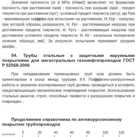
Значения прочности (s) в МПа (Н/мм2) вычисляют по формулам:
прочность при растяжении (sрм) ; прочность при разрыве (sрр) ; предел
текучести при растяжении (sрт) ; условный предел текучести (sрту), где Fрм
- максимальная на
груз
ка при испытании на растяжение, Н; Fрр - нагрузка,
при которой образец разрушился, Н; Fрт - растягивающая нагрузка при
достижении предела текучести, Н; Fрту - растягивающая нагрузка при
достижении условного предела текучести, Н; A0 - начальное поперечное
сечение образца, мм2. За результат испытания принимают среднее
арифм...
54. Трубы стальные с защитными наружными
покрытиями для магистральных газонефтепроводов ГОСТ
Р 52568-2006
При складировании прямошовных труб шов должен быть
ориентирован в зазор между трубами. 9.4. По
груз
очно-разгрузочные
работы и хранение изолированных труб должны проводиться в условиях,
предотвращающих механические повреждения покрытия. Использование
стальных канатов, строп, способных привести к разрушению покрытия и
поврежден...
Продолжение справочника по антикоррозионному
покрытию трубопроводов
0
20
40
60
80
100
120
>>>>>>
!
.
.
.
.
.
.
.
.
.
.
.
.
.
.
.
.
.
.
.
!
.
.
.
.
.
.
.
.
.
.
.
.
.
.
.
.
.
.
.
!
.
.
.
.
.
.
.
.
.
.
.
.
.
.
.
.
.
.
.
!
.
.
.
.
.
.
.
.
.
.
.
.
.
.
.
.
.
.
.
!
.
.
.
.
.
.
.
.
.
.
.
.
.
.
.
.
.
.
.
!
.
.
.
.
.
.
.
.
.
.
.
.
.
.
.
.
.
.
.
!
.
.
.
.
.
.
.
.
.
.
.
.
.
.
.
.
.
.
.