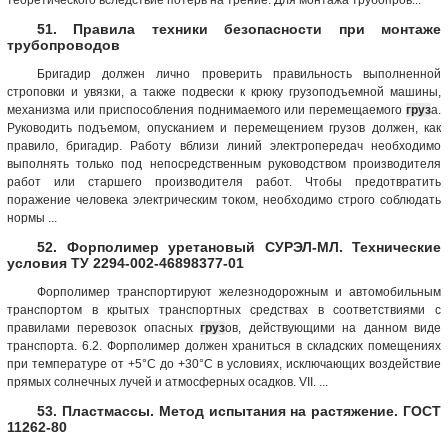
51. Правила техники безопасности при монтаже
трубопроводов
Бригадир должен лично проверить правильность выполненной
строповки и увязки, а также подвески к крюку грузоподъемной машины,
механизма или приспособления поднимаемого или перемещаемого
груз
а.
Руководить подъемом, опусканием и перемещением грузов должен, как
правило, бригадир. Работу вблизи линий электропередач необходимо
выполнять только под непосредственным руководством производителя
работ или старшего производителя работ. Чтобы предотвратить
поражение человека электрическим током, необходимо строго соблюдать
нормы ...
52. Форполимер уретановый СУРЭЛ-МЛ. Технические
условия ТУ 2294-002-46898377-01
Форполимер транспортируют железнодорожным и автомобильным
транспортом в крытых транспортных средствах в соответствиями с
правилами перевозок опасных
груз
ов, действующими на данном виде
транспорта. 6.2. Форполимер должен храниться в складских помещениях
при температуре от +5°С до +30°С в условиях, исключающих воздействие
прямых солнечных лучей и атмосферных осадков. VII. ...
53. Пластмассы. Метод испытания на растяжение. ГОСТ
11262-80