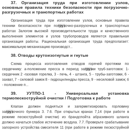
37. Организация труда при изготовлении узлов,
основные правила техники безопасности при погрузочно-
разгрузочных и транспортных работах
Организация труда при изготовлении узлов, основные правила
техники безопасности при по
груз
очно-разгрузочных и транспортных
работах Залогом высокой производительности труда и качественного
выполнения элементов и узлов трубопроводов является правильная
организация работы. Рациональная организация труда предполагает:
максимальную механизацию производст...
38. Отводы крутоизогнутые и гнутые
Схема процесса изготовления отводов горячей протяжки по
сердечнику: а-положение пресса в период за
груз
ки труб-заготовок: 1-
сердечник 2 -газовая горелка, 3 - печь, 4 - штанга, 5 - трубы-заготовки, 6 -
захват, 7 - силовой замок 8 - гидроцнлнндры пресса, 9 - несиловой замок; б
- положение п...
39. УУТПО-1 - Универсальная установка
термопескоструйной очистки / Подготовка к работе
Клапан должен подняться и загерметизировать горловину
за
груз
очного бункера 3. 7.6. При открытых кранах 7,14 (при работе в
режиме пескоструйной очистки) из брандспойта абразивного шланга
должно начаться слабое истечение воздуха. 7.7. Проверьте срабатывание
запорного устройства смесителя 11 (при работе в режиме пескоструйной