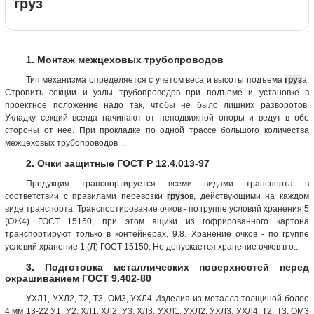
груз
1. Монтаж межцеховых трубопроводов
Тип механизма определяется с учетом веса и высоты подъема
груз
а.
Стропить секции и узлы трубопроводов при подъеме и установке в
проектное положение надо так, чтобы не было лишних разворотов.
Укладку секций всегда начинают от неподвижной опоры и ведут в обе
стороны от нее. При прокладке по одной трассе большого количества
межцеховых трубопроводов ...
2. Очки защитные ГОСТ Р 12.4.013-97
Продукция транспортируется всеми видами транспорта в
соответствии с правилами перевозки
груз
ов, действующими на каждом
виде транспорта. Транспортирование очков - по группе условий хранения 5
(ОЖ4) ГОСТ 15150, при этом ящики из гофрированного картона
транспортируют только в контейнерах. 9.8. Хранение очков - по группе
условий хранение 1 (Л) ГОСТ 15150. Не допускается хранение очков в о...
3. Подготовка металлических поверхностей перед
окрашиванием ГОСТ 9.402-80
УХЛ1, УХЛ2, Т2, Т3, ОМ3, УХЛ4 Изделия из металла толщиной более
4 мм 13-22 У1, У2, ХЛ1, ХЛ2, У3, ХЛ3, УХЛ1, УХЛ2, УХЛ3, УХЛ4, Т2, Т3, ОМ3