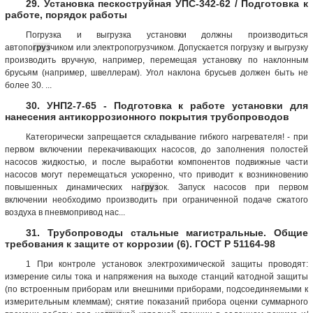
29. Установка пескоструйная УПС-342-62 / Подготовка к
работе, порядок работы
Погрузка и выгрузка установки должны производиться
автопо
груз
чиком или электропогрузчиком. Допускается погрузку и выгрузку
производить вручную, например, перемещая установку по наклонным
брусьям (например, швеллерам). Угол наклона брусьев должен быть не
более 30. ...
30. УНП2-7-65 - Подготовка к работе установки для
нанесения антикоррозионного покрытия трубопроводов
Категорически запрещается складывание гибкого нагревателя! - при
первом включении перекачивающих насосов, до заполнения полостей
насосов жидкостью, и после выработки компонентов подвижные части
насосов могут перемещаться ускоренно, что приводит к возникновению
повышенных динамических на
груз
ок. Запуск насосов при первом
включении необходимо производить при ограниченной подаче сжатого
воздуха в пневмопривод нас...
31. Трубопроводы стальные магистральные. Общие
требования к защите от коррозии (6). ГОСТ Р 51164-98
1 При контроле установок электрохимической защиты проводят:
измерение силы тока и напряжения на выходе станций катодной защиты
(по встроенным приборам или внешними приборами, подсоединяемыми к
измерительным клеммам); снятие показаний прибора оценки суммарного