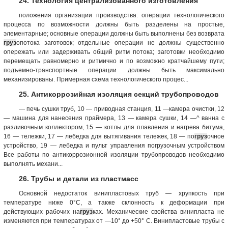
24. Технология централизованного изготовления
положения организации производства: операции технологического
процесса по возможности должны быть разделены на простые,
элементарные; основные операции должны быть выполнены без возврата
груз
опотока заготовок; отдельные операции не должны существенно
опережать или задерживать общий ритм потока; заготовки необходимо
перемещать равномерно и ритмично и по возможно кратчайшему пути;
подъемно-транспортные операции должны быть максимально
механизированы. Примерная схема технологического процес...
25. Антикоррозийная изоляция секций трубопроводов
— печь сушки труб, 10 — приводная станция, 11 —камера очистки, 12
— машина для нанесения праймера, 13 — камера сушки, 14 —^ ванна с
разливочным коллектором, 15 — котлы для плавления и нагрева битума,
16 — тележки, 17 — лебедка для вытягивания тележек, 18 — по
груз
очное
устройство, 19 — лебедка и пульт управления погрузочным устройством
Все работы по антикоррозионной изоляции трубопроводов необходимо
выполнять механи...
26. Трубы и детали из пластмасс
Основной недостаток винипластовых труб — хрупкость при
температуре ниже 0°С, а также склонность к деформации при
действующих рабочих на
груз
ках. Механические свойства винипласта не
изменяются при температурах от —10° до +50° С. Винипластовые трубы с