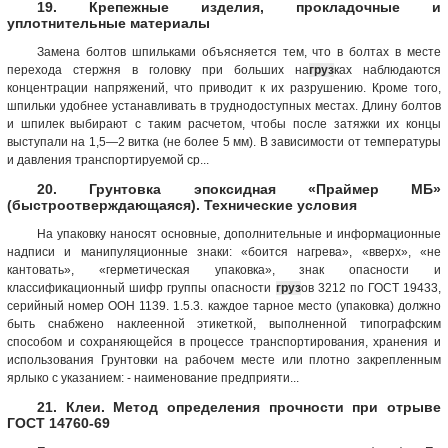
19. Крепежные изделия, прокладочные и
уплотнительные материалы
Замена болтов шпильками объясняется тем, что в болтах в месте
перехода стержня в головку при больших на
груз
ках наблюдаются
концентрации напряжений, что приводит к их разрушению. Кроме того,
шпильки удобнее устанавливать в труднодоступных местах. Длину болтов
и шпилек выбирают с таким расчетом, чтобы после затяжки их концы
выступали на 1,5—2 витка (не более 5 мм). В зависимости от температуры
и давления транспортируемой ср...
20. Грунтовка эпоксидная «Праймер МБ»
(быстроотверждающаяся). Технические условия
На упаковку наносят основные, дополнительные и информационные
надписи и манипуляционные знаки: «боится нагрева», «вверх», «не
кантовать», «герметическая упаковка», знак опасности и
классификационный шифр группы опасности
груз
ов 3212 по ГОСТ 19433,
серийный номер ООН 1139. 1.5.3. каждое тарное место (упаковка) должно
быть снабжено наклеенной этикеткой, выполненной типографским
способом и сохраняющейся в процессе транспортирования, хранения и
использования Грунтовки на рабочем месте или плотно закрепленным
ярлыко с указанием: - наименование предприяти...
21. Клеи. Метод определения прочности при отрыве
ГОСТ 14760-69