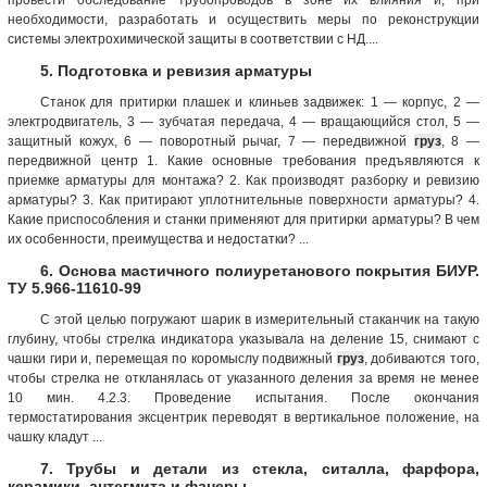
необходимости, разработать и осуществить меры по реконструкции
системы электрохимической защиты в соответствии с НД....
5. Подготовка и ревизия арматуры
Станок для притирки плашек и клиньев задвижек: 1 — корпус, 2 —
электродвигатель, 3 — зубчатая передача, 4 — вращающийся стол, 5 —
защитный кожух, 6 — поворотный рычаг, 7 — передвижной
груз
, 8 —
передвижной центр 1. Какие основные требования предъявляются к
приемке арматуры для монтажа? 2. Как производят разборку и ревизию
арматуры? 3. Как притирают уплотнительные поверхности арматуры? 4.
Какие приспособления и станки применяют для притирки арматуры? В чем
их особенности, преимущества и недостатки? ...
6. Основа мастичного полиуретанового покрытия БИУР.
ТУ 5.966-11610-99
С этой целью погружают шарик в измерительный стаканчик на такую
глубину, чтобы стрелка индикатора указывала на деление 15, снимают с
чашки гири и, перемещая по коромыслу подвижный
груз
, добиваются того,
чтобы стрелка не откланялась от указанного деления за время не менее
10 мин. 4.2.3. Проведение испытания. После окончания
термостатирования эксцентрик переводят в вертикальное положение, на
чашку кладут ...
7. Трубы и детали из стекла, ситалла, фарфора,
керамики, антегмита и фанеры