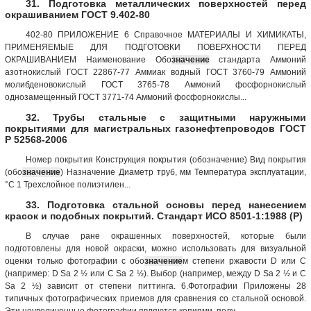
31. Подготовка металлических поверхностей перед
окрашиванием ГОСТ 9.402-80
402-80 ПРИЛОЖЕНИЕ 6 Справочное МАТЕРИАЛЫ И ХИМИКАТЫ,
ПРИМЕНЯЕМЫЕ ДЛЯ ПОДГОТОВКИ ПОВЕРХНОСТИ ПЕРЕД
ОКРАШИВАНИЕМ Наименование Обо
значение
стандарта Аммоний
азотнокислый ГОСТ 22867-77 Аммиак водный ГОСТ 3760-79 Аммоний
молибденовокислый ГОСТ 3765-78 Аммоний фосфорнокислый
однозамещенный ГОСТ 3771-74 Аммоний фосфорнокислы...
32. Трубы стальные с защитными наружными
покрытиями для магистральных газонефтепроводов ГОСТ
Р 52568-2006
Номер покрытия Конструкция покрытия (обозначение) Вид покрытия
(обо
значение
) Назначение Диаметр труб, мм Температура эксплуатации,
°С 1 Трехслойное полиэтилен...
33. Подготовка стальной основы перед нанесением
красок и подобных покрытий. Стандарт ИСО 8501-1:1988 (Р)
В случае ране окрашенных поверхностей, которые были
подготовлены для новой окраски, можно использовать для визуальной
оценки только фотографии с обо
значение
м степени ржавости D или С
(например: D Sa 2 ½ или С Sa 2 ½). Выбор (например, между D Sa 2 ½ и С
Sa 2 ½) зависит от степени питтинга. 6.Фотографии Приложены 28
типичных фотографических приемов для сравнения со стальной основой.
Эти неувеличенные фотографии являются копиями, полу...