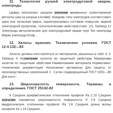
11. Технология ручной электродуговой сварки,
электроды
Цифра обозначает среднее
значение
временного сопротивления
металла шва на разрыв в кгс/мм2. Каждому типу электродов соответствует
одна или несколько марок, характеризуемых составом покрытия, маркой
электродной проволоки, технологическим свойством (табл. 12). Таблица 12
Электроды металлические для электродуговой сварки труб Тип электрода
Марка электрода Коэф...
12. Халаты мужские. Технические условия. ГОСТ
12.4.132—83
Халаты должны изготовляться из материалов, указанных в табл. 4, 5.
Таблица 4 На
значение
хала­тов во защитный свойствам Маркировка
халатов по защитным свойствам Наименование материала Нормативно-
техни­ческая документация Назначе­ние мате­риала Для защиты от
производственных загрязнений 3 . Сатин гладкокрашеный ГОСТ 6391—80
Для изгот...
13. Шероховатость поверхности. Термины и
определения. ГОСТ 25142-82
8 Среднее арифметическое отклонение профиля Ra 2.10 Среднее
значение
параметра шероховатости поверхности Р 2.9 Среднее
квадратическое отклонение профиля Rq 3.6 Средняя длина волны
профиля Ха 1.19 Средняя ...