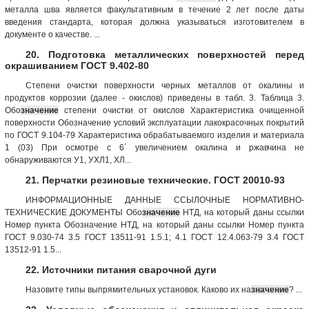
металла шва является факультативным в течение 2 лет после даты
введения стандарта, которая должна указываться изготовителем в
документе о качестве. ...
20. Подготовка металлических поверхностей перед
окрашиванием ГОСТ 9.402-80
Степени очистки поверхности черных металлов от окалины и
продуктов коррозии (далее - окислов) приведены в табл. 3. Таблица 3.
Обо
значение
степени очистки от окислов Характеристика очищенной
поверхности Обозначение условий эксплуатации лакокрасочных покрытий
по ГОСТ 9.104-79 Характеристика обрабатываемого изделия и материала
1 (03) При осмотре с 6´ увеличением окалина и ржавчина не
обнаруживаются У1, УХЛ1, ХЛ...
21. Перчатки резиновые технические. ГОСТ 20010-93
ИНФОРМАЦИОННЫЕ ДАННЫЕ ССЫЛОЧНЫЕ НОРМАТИВНО-
ТЕХНИЧЕСКИЕ ДОКУМЕНТЫ Обо
значение
НТД, на который даны ссылки
Номер пункта Обозначение НТД, на который даны ссылки Номер пункта
ГОСТ 9.030-74 3.5 ГОСТ 13511-91 1.5.1; 4.1 ГОСТ 12.4.063-79 3.4 ГОСТ
13512-91 1.5...
22. Источники питания сварочной дуги
Назовите типы выпрямительных установок. Каково их на
значение
? ...