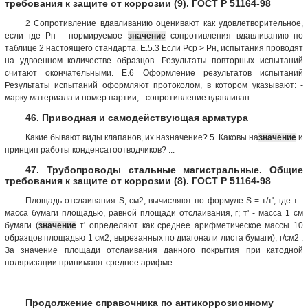
требования к защите от коррозии (9). ГОСТ Р 51164-98
2 Сопротивление вдавливанию оценивают как удовлетворительное,
если где Рн - нормируемое
значение
сопротивления вдавливанию по
таблице 2 настоящего стандарта. Е.5.3 Если Рср > Рн, испытания проводят
на удвоенном количестве образцов. Результаты повторных испытаний
считают окончательными. Е.6 Оформление результатов испытаний
Результаты испытаний оформляют протоколом, в котором указывают: -
марку материала и номер партии; - сопротивление вдавливан...
46. Приводная и самодействующая арматура
Какие бывают виды клапанов, их назначение? 5. Каковы на
значение
и
принцип работы конденсатоотводчиков? ...
47. Трубопроводы стальные магистральные. Общие
требования к защите от коррозии (8). ГОСТ Р 51164-98
Площадь отслаивания S, см2, вычисляют по формуле S = т/т', где т -
масса бумаги площадью, равной площади отслаивания, г; т' - масса 1 см
бумаги (
значение
т' определяют как среднее арифметическое массы 10
образцов площадью 1 см2, вырезанных по диагонали листа бумаги), г/см2 .
За значение площади отслаивания данного покрытия при катодной
поляризации принимают среднее арифме...
Продолжение справочника по антикоррозионному