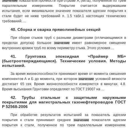
значение
показателя прочности при отрыве А, (МПа), полученное по трем
параллельным измерениям. Покрытие считается выдержавшим
испытания, если минимальное значение показателя адгезии покрытия к
стали будет не ниже требований п. 1.5 табл.1 настоящих технических
требований. ...
40. Сборка и сварка прямолинейных секций
При сборке стыков труб с разными диаметрами (отличающимися в
пределах допуска) большое
значение
имеет равномерное смещение
внутренних кромок труб по всему периметру стыка. Этого условия ...
41. Грунтовка эпоксидная «Праймер МБ»
(быстроотверждающаяся). Технические условия. Методы
испытаний.
За время жизнеспособности принимают время от момента смешения
компонентов А и Б до момента, при котором
значение
условной вязкости
достигает 65 сек. Время жизнеспособности измеряется в минутах. 4.8.
Время высыхания Грунтовки определяют по ГОСТ 19007 на ...
42. Трубы стальные с защитными наружными
покрытиями для магистральных газонефтепроводов ГОСТ
Р 52568-2006
При обработке результатов испытаний за показатель адгезии
покрытия к стали принимают среднее
значение
показателя адгезии
покрытия к стали, полученное по трем параллельным измерениям.