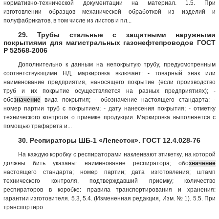
нормативно-технической документации на материал. 1.5. При
изготовлении образцов механической обработкой из изделий и
полуфабрикатов, в том числе из листов и пл...
29. Трубы стальные с защитными наружными
покрытиями для магистральных газонефтепроводов ГОСТ
Р 52568-2006
Дополнительно к данным на непокрытую трубу, предусмотренным
соответствующими НД, маркировка включает: - товарный знак или
наименование предприятия, наносящего покрытие (если производство
труб и их покрытие осуществляется на разных предприятиях); -
обо
значение
вида покрытия; - обозначение настоящего стандарта; -
номер партии труб с покрытием; - дату нанесения покрытия; - отметку
технического контроля о приемке продукции. Маркировка выполняется с
помощью трафарета и...
30. Респираторы ШБ-1 «Лепесток». ГОСТ 12.4.028-76
На каждую коробку с респираторами наклеивают этикетку, на которой
должны бить указаны: наименование респиратора; обо
значение
настоящего стандарта; номер партии; дата изготовления; штамп
технического контроля, подтверждавший приемку; количество
респираторов в коробке: правила транспортирования и хранения:
гарантии изготовителя. 5.3, 5.4. (Измененная редакция, Изм. № 1). 5.5. При
транспортиро...