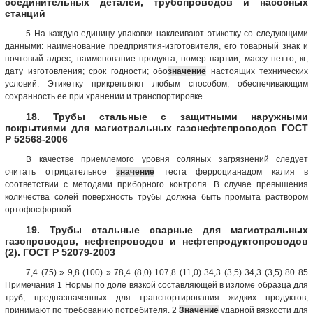
соединительных деталей, трубопроводов и насосных
станций
5 На каждую единицу упаковки наклеивают этикетку со следующими
данными: наименование предприятия-изготовителя, его товарный знак и
почтовый адрес; наименование продукта; номер партии; массу нетто, кг;
дату изготовления; срок годности; обо
значение
настоящих технических
условий. Этикетку прикрепляют любым способом, обеспечивающим
сохранность ее при хранении и транспортировке. ...
18. Трубы стальные с защитными наружными
покрытиями для магистральных газонефтепроводов ГОСТ
Р 52568-2006
В качестве приемлемого уровня соляных загрязнений следует
считать отрицательное
значение
теста ферроцианадом калия в
соответствии с методами приборного контроля. В случае превышения
количества солей поверхность трубы должна быть промыта раствором
ортофосфорной ...
19. Трубы стальные сварные для магистральных
газопроводов, нефтепроводов и нефтепродуктопроводов
(2). ГОСТ Р 52079-2003
7,4 (75) » 9,8 (100) » 78,4 (8,0) 107,8 (11,0) 34,3 (3,5) 34,3 (3,5) 80 85
Примечания 1 Нормы по доле вязкой составляющей в изломе образца для
труб, предназначенных для транспортирования жидких продуктов,
принимают по требованию потребителя. 2
Значение
ударной вязкости для