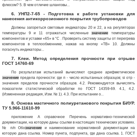
флюсом? 5. В чем отличие шланговы...
6. УНП2-7-65 - Подготовка к работе установки для
нанесения антикоррозионного покрытия трубопроводов
Должны загореться световые индикаторы 20 и 22, а на регуляторах
температуры 9 и 11 отражаться численные
значение
температуры
компонентов и уставки «65» в °С . Проверить систему защиты от перегрева
компонентов в теплообменнике, нажав на кнопку «ТВ» 10. Должны
погаснуть индикаторы...
7. Клеи. Метод определения прочности при отрыве
ГОСТ 14760-69
По результатам испытаний вычисляют среднее арифметическое
значение
предела прочности: где п - число испытанных образцов; si отр -
значения пределов прочности образцов. 4.2. Рекомендуется вычислять
показатели статистической обработки по ГОСТ 14359-69. 4.1, 4.2.
(Измененная редакция, Изм. № 1). 4.3. При испытании о...
8. Основа мастичного полиуретанового покрытия БИУР.
ТУ 5.966-11610-99
приложение А справочное Перечень нормативно-технической
документации, на которую даны ссылки в настоящих технических условиях.
№ п/п Обо
значение
и наименование нормативной документации на
которую дана ссылка. Номер пункта, подпункта, где дана ссылка. 1. ГОСТ