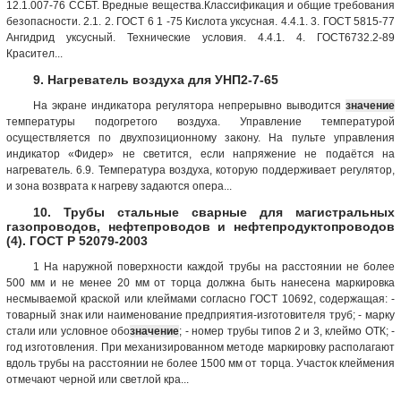
12.1.007-76 ССБТ. Вредные вещества.Классификация и общие требования
безопасности. 2.1. 2. ГОСТ 6 1 -75 Кислота уксусная. 4.4.1. 3. ГОСТ 5815-77
Ангидрид уксусный. Технические условия. 4.4.1. 4. ГОСТ6732.2-89
Красител...
9. Нагреватель воздуха для УНП2-7-65
На экране индикатора регулятора непрерывно выводится
значение
температуры подогретого воздуха. Управление температурой
осуществляется по двухпозиционному закону. На пульте управления
индикатор «Фидер» не светится, если напряжение не подаётся на
нагреватель. 6.9. Температура воздуха, которую поддерживает регулятор,
и зона возврата к нагреву задаются опера...
10. Трубы стальные сварные для магистральных
газопроводов, нефтепроводов и нефтепродуктопроводов
(4). ГОСТ Р 52079-2003
1 На наружной поверхности каждой трубы на расстоянии не более
500 мм и не менее 20 мм от торца должна быть нанесена маркировка
несмываемой краской или клеймами согласно ГОСТ 10692, содержащая: -
товарный знак или наименование предприятия-изготовителя труб; - марку
стали или условное обо
значение
; - номер трубы типов 2 и 3, клеймо ОТК; -
год изготовления. При механизированном методе маркировку располагают
вдоль трубы на расстоянии не более 1500 мм от торца. Участок клеймения
отмечают черной или светлой кра...