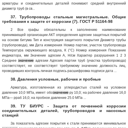
арматуры и соединительных деталей понимают средний внутренний
диаметр труб (в св...
37. Трубопроводы стальные магистральные. Общие
требования к защите от коррозии (7). ГОСТ Р 51164-98
2 Все графы обязательны к заполнению наименование
принимающей организации АКТ определения адгезии защитных покрытий
на основе битума Тип и конструкция защитного покрытия Диаметр трубы
(трубопровода), мм Дата измерения Номер партии, участок трубопровода
Температура окружающего воздуха, К (°С) Номер измерения Показание
индикатора, мм Значение адгезии А, Н/см Характер разрушения 1 2 3
Среднее
значение
адгезии Адгезия партии труб (участка трубопровода)
соответствует, не соответствует требуемому значению должность лиц,
проводивших контроль личная подпись расшифровка подписи дата ...
38. Давления условные, рабочие и пробные
Арматура, изготовленная из углеродистых сталей на условное
давление 10,0 МПа, имеет обо
значение
ру 10,0; на рабочее давление 16,0
МПа— рраб 16,0; на пробное давление 25.0 МПа ...
39. ТУ БИУРС - Защита от почвенной коррозии
соединительных деталей, трубопроводов и насосных
станций
За показатель адгезии покрытия к стали принимается минимальное