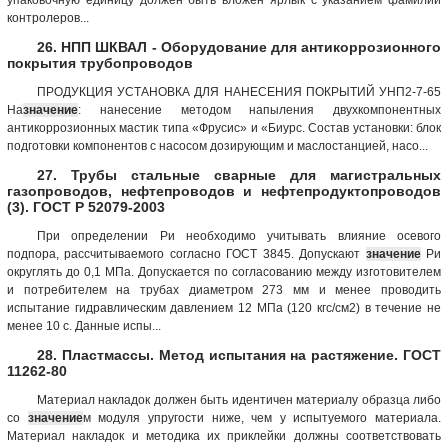
контролеров...
26. НПП ШКВАЛ - Оборудование для антикоррозионного
покрытия трубопроводов
ПРОДУКЦИЯ УСТАНОВКА ДЛЯ НАНЕСЕНИЯ ПОКРЫТИЙ УНП2-7-65
На
значение
: нанесение методом напыления двухкомпонентных
антикоррозионных мастик типа «Фрусис» и «Биурс. Состав установки: блок
подготовки компонентов с насосом дозирующим и маслостанцией, насо...
27. Трубы стальные сварные для магистральных
газопроводов, нефтепроводов и нефтепродуктопроводов
(3). ГОСТ Р 52079-2003
При определении Ри необходимо учитывать влияние осевого
подпора, рассчитываемого согласно ГОСТ 3845. Допускают
значение
Ри
округлять до 0,1 МПа. Допускается по согласованию между изготовителем
и потребителем на трубах диаметром 273 мм и менее проводить
испытание гидравлическим давлением 12 МПа (120 кгс/см2) в течение не
менее 10 с. Данные испы...
28. Пластмассы. Метод испытания на растяжение. ГОСТ
11262-80
Материал накладок должен быть идентичен материалу образца либо
со
значение
м модуля упругости ниже, чем у испытуемого материала.
Материал накладок и методика их приклейки должны соответствовать