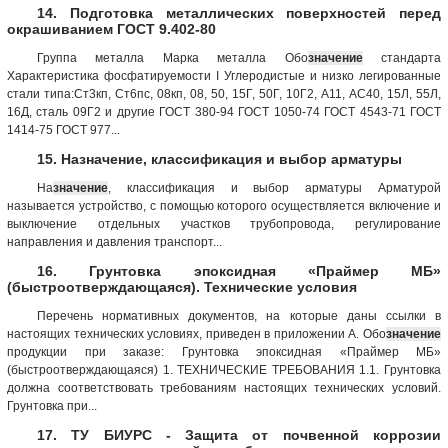
14. Подготовка металлических поверхностей перед
окрашиванием ГОСТ 9.402-80
Группа металла Марка металла Обо
значение
стандарта
Характеристика фосфатируемости I Углеродистые и низко легированные
стали типа:Ст3кп, Ст6пс, 08кп, 08, 50, 15Г, 50Г, 10Г2, A11, АС40, 15Л, 55Л,
16Д, сталь 09Г2 и другие ГОСТ 380-94 ГОСТ 1050-74 ГОСТ 4543-71 ГОСТ
1414-75 ГОСТ 977...
15. Назначение, классификация и выбор арматуры
На
значение
, классификация и выбор арматуры Арматурой
называется устройство, с помощью которого осуществляется включение и
выключение отдельных участков трубопровода, регулирование
направления и давления транспорт...
16. Грунтовка эпоксидная «Праймер МБ»
(быстроотверждающаяся). Технические условия
Перечень нормативных документов, на которые даны ссылки в
настоящих технических условиях, приведен в приложении А. Обо
значение
продукции при заказе: Грунтовка эпоксидная «Праймер МБ»
(быстроотверждающаяся) 1. ТЕХНИЧЕСКИЕ ТРЕБОВАНИЯ 1.1. Грунтовка
должна соответствовать требованиям настоящих техни­ческих условий.
Грунтовка при...
17. ТУ БИУРС - Защита от почвенной коррозии