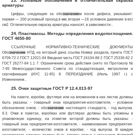
23. Условные обозначения и отличительная окраска
арматуры
Цифры, следующие за обо
значение
м после дефиса, указывают:
первая — 200 условный проход в мм; вторая —16 условное давление в кгс/
см2. Отличительную окраску арматуры наносят, в зависимости...
24. Пластмассы. Методы определения водопоглощения.
ГОСТ 4650-80
ССЫЛОЧНЫЕ НОРМАТИВНО-ТЕХНИЧЕСКИЕ ДОКУМЕНТЫ
Обо
значение
НТД, на который дана ссылка Номер раздела, пункта ГОСТ
6709-72 2 ГОСТ 12021-84 Вводная часть ГОСТ 24104-88 2 ГОСТ 25336-82 2
ГОСТ 26277-84 1.1 7. Ограничение срока действия снято по Протоколу №
7-95 Межгосударственного Совета по стандартизации, метрологии и
сертификации (ИУС 11-95) 8. ПЕРЕИЗДАНИЕ (Июль 1997 г.) с
Изменением...
25. Очки защитные ГОСТ Р 12.4.013-97
На пакете, коробке, футляре или на вложенном в них листке должны
быть указаны: - товарный знак предприятия-изготовителя; - условное
обозначение очков; - обо
значение
настоящего стандарта; - год выпуска.
9.3. Очки в пакетах, коробках или футлярах должны быть уложены в
упаковочную единицу, на этикетке которой должны быть указаны: -
товарный знак предприятия-изготовителя; - наименование предприятия-
изготовителя; - количество очков в коробке; - год выпуска. В каждую
упаковочную единицу должен быть вложен ярлык с указанием фамилий