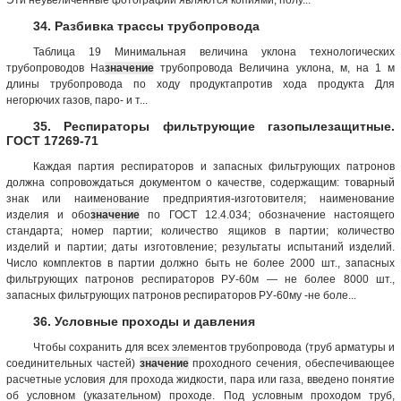
34. Разбивка трассы трубопровода
Таблица 19 Минимальная величина уклона технологических
трубопроводов На
значение
трубопровода Величина уклона, м, на 1 м
длины трубопровода по ходу продуктапротив хода продукта Для
негорючих газов, паро- и т...
35. Респираторы фильтрующие газопылезащитные.
ГОСТ 17269-71
Каждая партия респира­торов и запасных фильтрующих патронов
должна сопровождаться документом о качестве, содержащим: товарный
знак или наименование предприятия-изготовителя; наименование
изделия и обо
значение
по ГОСТ 12.4.034; обозначение настоящего
стандарта; номер партии; количество ящиков в партии; количество
изделий и партии; даты изготовление; результаты испытаний изделий.
Число комплектов в партии должно быть не более 2000 шт., запасных
фильтрующих патронов респираторов РУ-60м — не более 8000 шт.,
запасных фильтрующих патронов респираторов РУ-60му -не боле...
36. Условные проходы и давления
Чтобы сохранить для всех элементов трубопровода (труб арматуры и
соединительных частей)
значение
проходного сечения, обеспечивающее
расчетные условия для прохода жидкости, пара или газа, введено понятие
об условном (указательном) проходе. Под условным проходом труб,