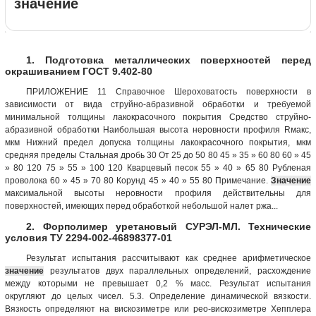
значение
1. Подготовка металлических поверхностей перед
окрашиванием ГОСТ 9.402-80
ПРИЛОЖЕНИЕ 11 Справочное Шероховатость поверхности в
зависимости от вида струйно-абразивной обработки и требуемой
минимальной толщины лакокрасочного покрытия Средство струйно-
абразивной обработки Наибольшая высота неровности профиля Rмакс,
мкм Нижний предел допуска толщины лакокрасочного покрытия, мкм
средняя пределы Стальная дробь 30 От 25 до 50 80 45 » 35 » 60 80 60 » 45
» 80 120 75 » 55 » 100 120 Кварцевый песок 55 » 40 » 65 80 Рубленая
проволока 60 » 45 » 70 80 Корунд 45 » 40 » 55 80 Примечание.
Значение
максимальной высоты неровности профиля действительны для
поверхностей, имеющих перед обработкой небольшой налет ржа...
2. Форполимер уретановый СУРЭЛ-МЛ. Технические
условия ТУ 2294-002-46898377-01
Результат испытания рассчитывают как среднее арифметическое
значение
результатов двух параллельных определений, расхождение
между которыми не превышает 0,2 % масс. Результат испытания
округляют до целых чисел. 5.3. Определение динамической вязкости.
Вязкость определяют на вискозиметре или рео-вискозиметре Хепплера