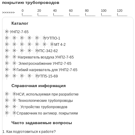
покрытию трубопроводов
0
20
40
60
80
100
120
>>>>>>
!
.
.
.
.
.
.
.
.
.
.
.
.
.
.
.
.
.
.
.
!
.
.
.
.
.
.
.
.
.
.
.
.
.
.
.
.
.
.
.
!
.
.
.
.
.
.
.
.
.
.
.
.
.
.
.
.
.
.
.
!
.
.
.
.
.
.
.
.
.
.
.
.
.
.
.
.
.
.
.
!
.
.
.
.
.
.
.
.
.
.
.
.
.
.
.
.
.
.
.
!
.
.
.
.
.
.
.
.
.
.
.
.
.
.
.
.
.
.
.
!
.
.
.
.
.
.
.
.
.
.
.
.
.
.
.
.
.
.
.
Каталог
УНП2-7-65
УУТПО-1
МТ 4-2
УПС-342-62
Нагреватель воздуха УНП2-7-65
Электроснабжение УНП2-7-65
Гибкий нагреватель для УНП2-7-65
УТП5-15-69
Справочная информация
НСИ, используемая при разработке
Технологические трубопроводы
Устройство трубопроводов
Справочник по антикор. покрытиям
Часто задаваемые вопросы
1. Как подготовиться к работе?