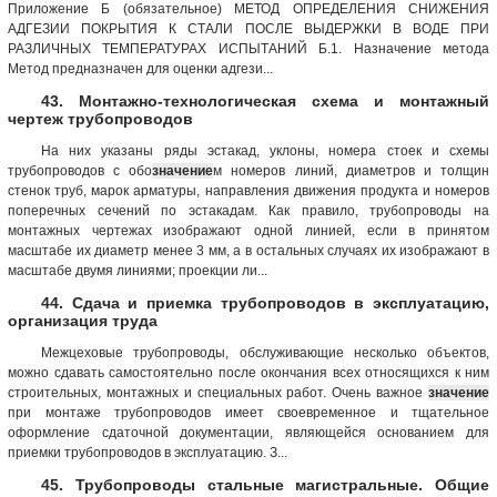
Приложение Б (обязательное) МЕТОД ОПРЕДЕЛЕНИЯ СНИЖЕНИЯ
АДГЕЗИИ ПОКРЫТИЯ К СТАЛИ ПОСЛЕ ВЫДЕРЖКИ В ВОДЕ ПРИ
РАЗЛИЧНЫХ ТЕМПЕРАТУРАХ ИСПЫТАНИЙ Б.1. Назначение метода
Метод предназначен для оценки адгези...
43. Монтажно-технологическая схема и монтажный
чертеж трубопроводов
На них указаны ряды эстакад, уклоны, номера стоек и схемы
трубопроводов с обо
значение
м номеров линий, диаметров и толщин
стенок труб, марок арматуры, направления движения продукта и номеров
поперечных сечений по эстакадам. Как правило, трубопроводы на
монтажных чертежах изображают одной линией, если в принятом
масштабе их диаметр менее 3 мм, а в остальных случаях их изображают в
масштабе двумя линиями; проекции ли...
44. Сдача и приемка трубопроводов в эксплуатацию,
организация труда
Межцеховые трубопроводы, обслуживающие несколько объектов,
можно сдавать самостоятельно после окончания всех относящихся к ним
строительных, монтажных и специальных работ. Очень важное
значение
при монтаже трубопроводов имеет своевременное и тщательное
оформление сдаточной документации, являющейся основанием для
приемки трубопроводов в эксплуатацию. З...
45. Трубопроводы стальные магистральные. Общие