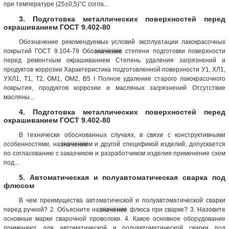
при температуре (25±0,5)°С согла...
3. Подготовка металлических поверхностей перед
окрашиванием ГОСТ 9.402-80
Обозначение рекомендуемых условий эксплуатации лакокрасочных
покрытий ГОСТ 9.104-79 Обо
значение
степени подготовки поверхности
перед ремонтным окрашиванием Степень удаления загрязнений и
продуктов коррозии Характеристика подготовленной поверхности У1, ХЛ1,
УХЛ1, T1, Т2, ОМ1, ОМ2, В5 I Полное удаление старого лакокрасочного
покрытия, продуктов коррозии и масляных загрязнений Отсутствие
масляны...
4. Подготовка металлических поверхностей перед
окрашиванием ГОСТ 9.402-80
В технически обоснованных случаях, в связи с конструктивными
особенностями, на
значение
м и другой спецификой изделий, допускается
по согласованию с заказчиком и разработчиком изделия применение схем
под...
5. Автоматическая и полуавтоматическая сварка под
флюсом
В чем преимущества автоматической и полуавтоматической сварки
перед ручной? 2. Объясните на
значение
флюса при сварке? 3. Назовите
основные марки сварочной проволоки. 4. Какое основное оборудование
применяют для автоматической и полуавтоматической сварки под