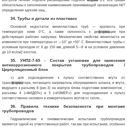
обязательны к заполнению наименование принимающей организации АКТ
определения адгезии защ...
34. Трубы и детали из пластмасс
Основной недостаток винипластовых труб — хрупкость при
температуре ниже 0°С, а также склонность к де
форма
ции при
действующих рабочих нагрузках. Механические свойства винипласта не
изменяются при температурах от —10° до +50° С. Винипластовые трубы с
условным проходом от 6 до 150 мм, длиной 5—8 м на условное давление
до 10 кгс/см2 изготов...
35. УНП2-7-65 - Состав установки для нанесения
антикоррозионного покрытия трубопроводов /
Циркуляционный блок
») для подсоединения к пульту соответственно жгута от
транс
форма
тора, питающего нагреватель обогреваемого шланга, и жгута,
ведущего к разъему 8 (рис.3) на корпусе блока подготовки компонентов; -
разъемы 4 («ФИДЕР») и 5 («ИЗМЕР.») для подсоединения к пульту
соответственно силового и измерительного жгутов от тепло...
36. Правила техники безопасности при монтаже
трубопроводов
Гидравлические и пневматические испытания трубопроводов
являются одной из ответственных работ, так как при испытании, особенно