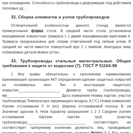
при охлаждении. Способность трубопровода к деформации под действием
тепловых уд...
32. Сборка элементов и узлов трубопроводов
Отличительной особенностью данного стенда является
прямоугольная
форма
стола. В средней части стола установлена
передвижная поворотная траверса 1 с двумя передвижными каретками 4.
Траверса предназначена для сборки ответвлений под любым углом. В
средней ее части имеется поворотный круг 2 с лимбом; благодаря чему
собираемые детали можно устан...
33. Трубопроводы стальные магистральные. Общие
требования к защите от коррозии (7). ГОСТ Р 51164-98
1 Все графы обязательны к заполнению наименование
принимающей организации АКТ определения адгезии защитных покрытий
из полимерных лент Тип и конструкция защитного
покрытия____________________ Диаметр трубы (трубопровода),
мм__________________________ Дата измерения Номер партии, участок
трубопровода Температура окружающего воздуха, К (°С) Номер измерения
Усилие отслаивания F, Н (кгс) Ширина отслаиваемой полосы В, см
Значение адгезии А, Н/см Характер разрушения 1 2 3 Среднее усилие
отслаивания Адгезия партии труб (участка
трубопровода)____________________________ соответствует, не
соответствует требуемому значению должность лиц, проводивших
контроль личная подпись расшифровка подписи
Форма
Б.2 Все графы