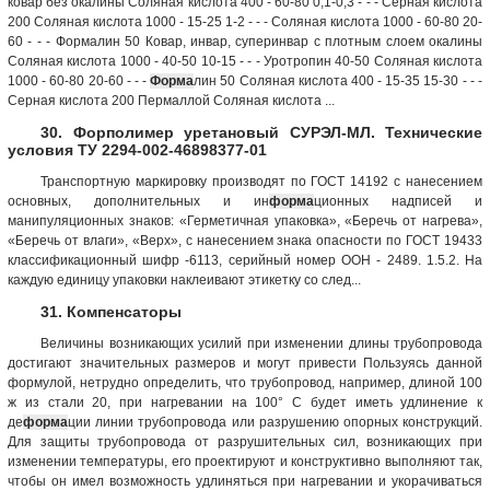
ковар без окалины Соляная кислота 400 - 60-80 0,1-0,3 - - - Серная кислота
200 Соляная кислота 1000 - 15-25 1-2 - - - Соляная кислота 1000 - 60-80 20-
60 - - - Формалин 50 Ковар, инвар, суперинвар с плотным слоем окалины
Соляная кислота 1000 - 40-50 10-15 - - - Уротропин 40-50 Соляная кислота
1000 - 60-80 20-60 - - -
Форма
лин 50 Соляная кислота 400 - 15-35 15-30 - - -
Серная кислота 200 Пермаллой Соляная кислота ...
30. Форполимер уретановый СУРЭЛ-МЛ. Технические
условия ТУ 2294-002-46898377-01
Транспортную маркировку производят по ГОСТ 14192 с нанесением
основных, дополнительных и ин
форма
ционных надписей и
манипуляционных знаков: «Герметичная упаковка», «Беречь от нагрева»,
«Беречь от влаги», «Верх», с нанесением знака опасности по ГОСТ 19433
классификационный шифр -6113, серийный номер ООН - 2489. 1.5.2. На
каждую единицу упаковки наклеивают этикетку со след...
31. Компенсаторы
Величины возникающих усилий при изменении длины трубопровода
достигают значительных размеров и могут привести Пользуясь данной
формулой, нетрудно определить, что трубопровод, например, длиной 100
ж из стали 20, при нагревании на 100° С будет иметь удлинение к
де
форма
ции линии трубопровода или разрушению опорных конструкций.
Для защиты трубопровода от разрушительных сил, возникающих при
изменении температуры, его проектируют и конструктивно выполняют так,
чтобы он имел возможность удлиняться при нагревании и укорачиваться