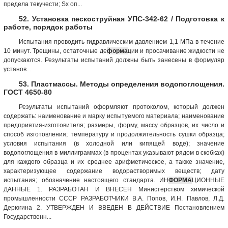
предела текучести; Sх оп...
52. Установка пескоструйная УПС-342-62 / Подготовка к
работе, порядок работы
Испытания проводить гидравлическим давлением 1,1 МПа в течение
10 минут. Трещины, остаточные де
форма
ции и просачивание жидкости не
допускаются. Результаты испытаний должны быть занесены в формуляр
установ...
53. Пластмассы. Методы определения водопоглощения.
ГОСТ 4650-80
Результаты испытаний оформляют протоколом, который должен
содержать: наименование и марку испытуемого материала; наименование
предприятия-изготовителя; размеры, форму, массу образцов, их число и
способ изготовления; температуру и продолжительность сушки образца;
условия испытания (в холодной или кипящей воде); значение
водопоглощения в миллиграммах (в процентах указывают рядом в скобках)
для каждого образца и их среднее арифметическое, а также значение,
характеризующее содержание водорастворимых веществ; дату
испытания; обозначение настоящего стандарта. ИН
ФОРМА
ЦИОННЫЕ
ДАННЫЕ 1. РАЗРАБОТАН И ВНЕСЕН Министерством химической
промышленности СССР РАЗРАБОТЧИКИ В.А. Попов, И.Н. Павлов, Л.Д.
Дерюгина 2. УТВЕРЖДЕН И ВВЕДЕН В ДЕЙСТВИЕ Постановлением
Государственн...