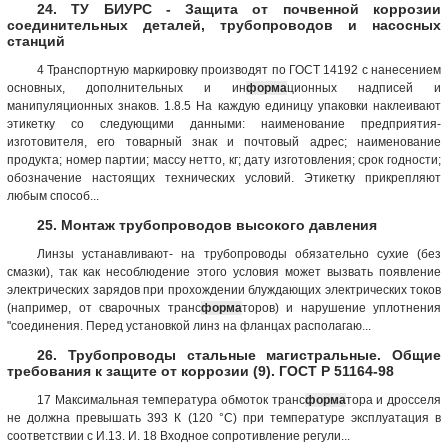
24. ТУ БИУРС - Защита от почвенной коррозии
соединительных деталей, трубопроводов и насосных
станций
4 Транспортную маркировку производят по ГОСТ 14192 с нанесением
основных, дополнительных и ин
форма
ционных надписей и
манипуляционных знаков. 1.8.5 На каждую единицу упаковки наклеивают
этикетку со следующими данными: наименование предприятия-
изготовителя, его товарный знак и почтовый адрес; наименование
продукта; номер партии; массу нетто, кг; дату изготовления; срок годности;
обозначение настоящих технических условий. Этикетку прикрепляют
любым способ...
25. Монтаж трубопроводов высокого давления
Линзы устанавливают- на трубопроводы обязательно сухие (без
смазки), так как несоблюдение этого условия может вызвать появление
электрических зарядов при прохождении блуждающих электрических токов
(например, от сварочных транс
форма
торов) и нарушение уплотнения
"соединения. Перед установкой линз на фланцах располагаю...
26. Трубопроводы стальные магистральные. Общие
требования к защите от коррозии (9). ГОСТ Р 51164-98
17 Максимальная температура обмоток транс
форма
тора и дросселя
не должна превышать 393 К (120 °С) при температуре эксплуатация в
соответствии с И.13. И. 18 Входное сопротивление регули...