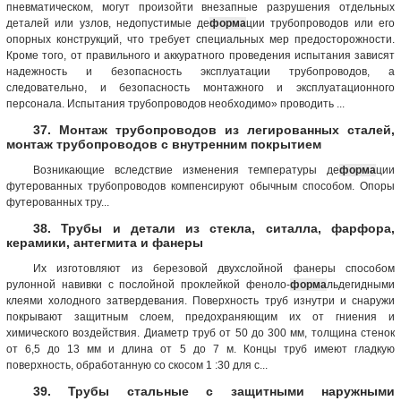
пневматическом, могут произойти внезапные разрушения отдельных
деталей или узлов, недопустимые де
форма
ции трубопроводов или его
опорных конструкций, что требует специальных мер предосторожности.
Кроме того, от правильного и аккуратного проведения испытания зависят
надежность и безопасность эксплуатации трубопроводов, а
следовательно, и безопасность монтажного и эксплуатационного
персонала. Испытания трубопроводов необходимо» проводить ...
37. Монтаж трубопроводов из легированных сталей,
монтаж трубопроводов с внутренним покрытием
Возникающие вследствие изменения температуры де
форма
ции
футерованных трубопроводов компенсируют обычным способом. Опоры
футерованных тру...
38. Трубы и детали из стекла, ситалла, фарфора,
керамики, антегмита и фанеры
Их изготовляют из березовой двухслойной фанеры способом
рулонной навивки с послойной проклейкой феноло-
форма
льдегидными
клеями холодного затвердевания. Поверхность труб изнутри и снаружи
покрывают защитным слоем, предохраняющим их от гниения и
химического воздействия. Диаметр труб от 50 до 300 мм, толщина стенок
от 6,5 до 13 мм и длина от 5 до 7 м. Концы труб имеют гладкую
поверхность, обработанную со скосом 1 :30 для с...
39. Трубы стальные с защитными наружными