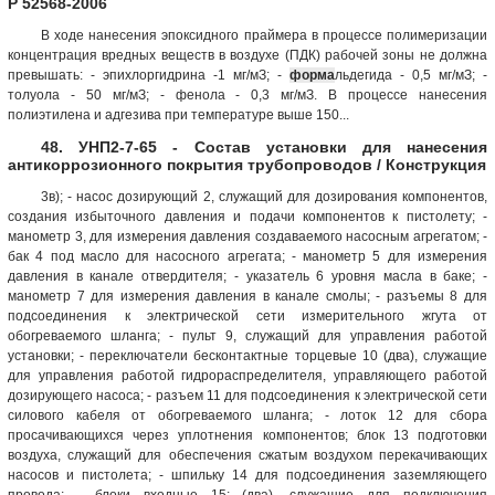
Р 52568-2006
В ходе нанесения эпоксидного праймера в процессе полимеризации
концентрация вредных веществ в воздухе (ПДК) рабочей зоны не должна
превышать: - эпихлоргидрина -1 мг/мЗ; -
форма
льдегида - 0,5 мг/мЗ; -
толуола - 50 мг/мЗ; - фенола - 0,3 мг/мЗ. В процессе нанесения
полиэтилена и адгезива при температуре выше 150...
48. УНП2-7-65 - Состав установки для нанесения
антикоррозионного покрытия трубопроводов / Конструкция
3в); - насос дозирующий 2, служащий для дозирования компонентов,
создания избыточного давления и подачи компонентов к пистолету; -
манометр 3, для измерения давления создаваемого насосным агрегатом; -
бак 4 под масло для насосного агрегата; - манометр 5 для измерения
давления в канале отвердителя; - указатель 6 уровня масла в баке; -
манометр 7 для измерения давления в канале смолы; - разъемы 8 для
подсоединения к электрической сети измерительного жгута от
обогреваемого шланга; - пульт 9, служащий для управления работой
установки; - переключатели бесконтактные торцевые 10 (два), служащие
для управления работой гидрораспределителя, управляющего работой
дозирующего насоса; - разъем 11 для подсоединения к электрической сети
силового кабеля от обогреваемого шланга; - лоток 12 для сбора
просачивающихся через уплотнения компонентов; блок 13 подготовки
воздуха, служащий для обеспечения сжатым воздухом перекачивающих
насосов и пистолета; - шпильку 14 для подсоединения заземляющего
провода; - блоки входные 15; (два), служащие для подключения