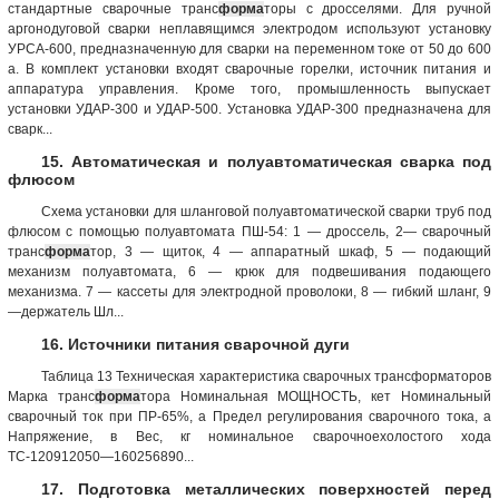
стандартные сварочные транс
форма
торы с дросселями. Для ручной
аргонодуговой сварки неплавящимся электродом используют установку
УРСА-600, предназначенную для сварки на переменном токе от 50 до 600
а. В комплект установки входят сварочные горелки, источник питания и
аппаратура управления. Кроме того, промышленность выпускает
установки УДАР-300 и УДАР-500. Установка УДАР-300 предназначена для
сварк...
15. Автоматическая и полуавтоматическая сварка под
флюсом
Схема установки для шланговой полуавтоматической сварки труб под
флюсом с помощью полуавтомата ПШ-54: 1 — дроссель, 2— сварочный
транс
форма
тор, 3 — щиток, 4 — аппаратный шкаф, 5 — подающий
механизм полуавтомата, 6 — крюк для подвешивания подающего
механизма. 7 — кассеты для электродной проволоки, 8 — гибкий шланг, 9
—держатель Шл...
16. Источники питания сварочной дуги
Таблица 13 Техническая характеристика сварочных трансформаторов
Марка транс
форма
тора Номинальная МОЩНОСТЬ, кет Номинальный
сварочный ток при ПР-65%, а Предел регулирования сварочного тока, а
Напряжение, в Вес, кг номинальное сварочноехолостого хода
ТС-120912050—160256890...
17. Подготовка металлических поверхностей перед