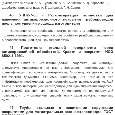
(руководитель темы); А. А. Суровцев; А. А. Бабакина; А. Д. Карасева; В. Л.
Щербаков, канд. хим. наук; А. Т. Щеголева; Г. Н. Сатин...
45. УНП2-7-65 - Расконсервация установки для
нанесения антикоррозионного покрытия трубопроводов
после поступления с завода-изготовителя
Нарушение этого требования может привести к де
форма
ции или
поломке элементов конструкции насосов, особенно резьбовых соединений
гидравлического цилиндра. При первом включ...
46. Подготовка стальной поверхности перед
антикоррозийной обработкой. Краски и покрытия. ИСО
8502-1:1991.
Отчет Отчет об испытании должен содержать, как минимум,
следующую информацию: а) всю информацию, необходимую для
идентификации тестируемой поверхности; б) ссылку на данную часть
технического документа ISO 8502 (например, ISO 8502-3); в) всю
ин
форма
цию, необходимую для идентификации используемой клейкой
ленты г) всю информацию, необходимую для идентификации подложки,
используемой как фон для ленты; д) информация об испытуемой
поверхности, с упоминанием специфических характеристик, например
выст...
47. Трубы стальные с защитными наружными
покрытиями для магистральных газонефтепроводов ГОСТ