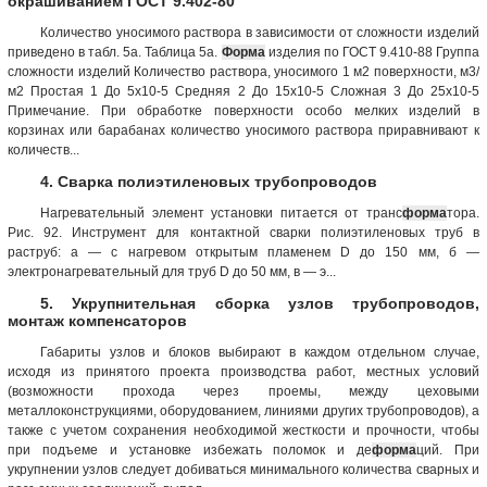
окрашиванием ГОСТ 9.402-80
Количество уносимого раствора в зависимости от сложности изделий
приведено в табл. 5а. Таблица 5а.
Форма
изделия по ГОСТ 9.410-88 Группа
сложности изделий Количество раствора, уносимого 1 м2 поверхности, м3/
м2 Простая 1 До 5х10-5 Средняя 2 До 15х10-5 Сложная 3 До 25х10-5
Примечание. При обработке поверхности особо мелких изделий в
корзинах или барабанах количество уносимого раствора приравнивают к
количеств...
4. Сварка полиэтиленовых трубопроводов
Нагревательный элемент установки питается от транс
форма
тора.
Рис. 92. Инструмент для контактной сварки полиэтиленовых труб в
раструб: а — с нагревом открытым пламенем D до 150 мм, б —
электронагревательный для труб D до 50 мм, в — э...
5. Укрупнительная сборка узлов трубопроводов,
монтаж компенсаторов
Габариты узлов и блоков выбирают в каждом отдельном случае,
исходя из принятого проекта производства работ, местных условий
(возможности прохода через проемы, между цеховыми
металлоконструкциями, оборудованием, линиями других трубопроводов), а
также с учетом сохранения необходимой жесткости и прочности, чтобы
при подъеме и установке избежать поломок и де
форма
ций. При
укрупнении узлов следует добиваться минимального количества сварных и