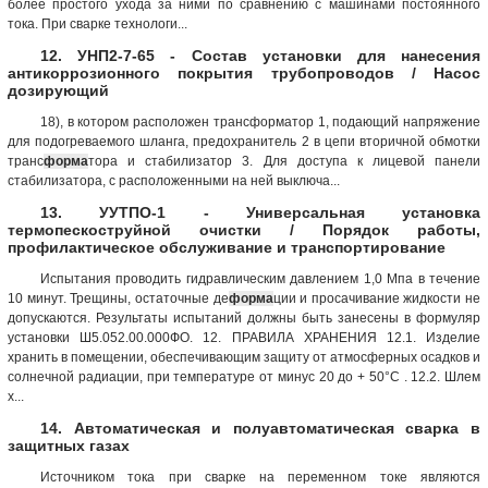
более простого ухода за ними по сравнению с машинами постоянного
тока. При сварке технологи...
12. УНП2-7-65 - Состав установки для нанесения
антикоррозионного покрытия трубопроводов / Насос
дозирующий
18), в котором расположен трансформатор 1, подающий напряжение
для подогреваемого шланга, предохранитель 2 в цепи вторичной обмотки
транс
форма
тора и стабилизатор 3. Для доступа к лицевой панели
стабилизатора, с расположенными на ней выключа...
13. УУТПО-1 - Универсальная установка
термопескоструйной очистки / Порядок работы,
профилактическое обслуживание и транспортирование
Испытания проводить гидравлическим давлением 1,0 Мпа в течение
10 минут. Трещины, остаточные де
форма
ции и просачивание жидкости не
допускаются. Результаты испытаний должны быть занесены в формуляр
установки Ш5.052.00.000ФО. 12. ПРАВИЛА ХРАНЕНИЯ 12.1. Изделие
хранить в помещении, обеспечивающим защиту от атмосферных осадков и
солнечной радиации, при температуре от минус 20 до + 50°С . 12.2. Шлем
х...
14. Автоматическая и полуавтоматическая сварка в
защитных газах
Источником тока при сварке на переменном токе являются