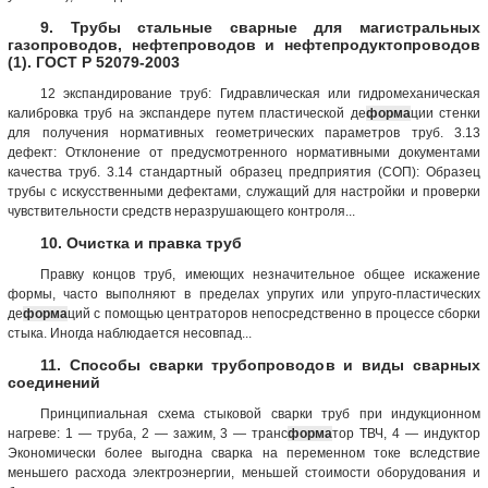
9. Трубы стальные сварные для магистральных
газопроводов, нефтепроводов и нефтепродуктопроводов
(1). ГОСТ Р 52079-2003
12 экспандирование труб: Гидравлическая или гидромеханическая
калибровка труб на экспандере путем пластической де
форма
ции стенки
для получения нормативных геометрических параметров труб. 3.13
дефект: Отклонение от предусмотренного нормативными документами
качества труб. 3.14 стандартный образец предприятия (СОП): Образец
трубы с искусственными дефектами, служащий для настройки и проверки
чувствительности средств неразрушающего контроля...
10. Очистка и правка труб
Правку концов труб, имеющих незначительное общее искажение
формы, часто выполняют в пределах упругих или упруго-пластических
де
форма
ций с помощью центраторов непосредственно в процессе сборки
стыка. Иногда наблюдается несовпад...
11. Способы сварки трубопроводов и виды сварных
соединений
Принципиальная схема стыковой сварки труб при индукционном
нагреве: 1 — труба, 2 — зажим, 3 — транс
форма
тор ТВЧ, 4 — индуктор
Экономически более выгодна сварка на переменном токе вследствие
меньшего расхода электроэнергии, меньшей стоимости оборудования и