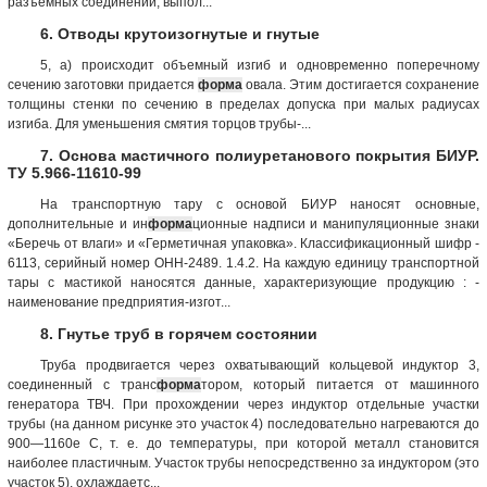
разъемных соединений, выпол...
6. Отводы крутоизогнутые и гнутые
5, а) происходит объемный изгиб и одновременно поперечному
сечению заготовки придается
форма
овала. Этим достигается сохранение
толщины стенки по сечению в пределах допуска при малых радиусах
изгиба. Для уменьшения смятия торцов трубы-...
7. Основа мастичного полиуретанового покрытия БИУР.
ТУ 5.966-11610-99
На транспортную тару с основой БИУР наносят основные,
дополнительные и ин
форма
ционные надписи и манипуляционные знаки
«Беречь от влаги» и «Герметичная упаковка». Классификационный шифр -
6113, серийный номер ОНН-2489. 1.4.2. На каждую единицу транспортной
тары с мастикой наносятся данные, характеризующие продукцию : -
наименование предприятия-изгот...
8. Гнутье труб в горячем состоянии
Труба продвигается через охватывающий кольцевой индуктор 3,
соединенный с транс
форма
тором, который питается от машинного
генератора ТВЧ. При прохождении через индуктор отдельные участки
трубы (на данном рисунке это участок 4) последовательно нагреваются до
900—1160е С, т. е. до температуры, при которой металл становится
наиболее пластичным. Участок трубы непосредственно за индуктором (это
участок 5), охлаждаетс...