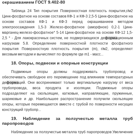
окрашиванием ГОСТ 9.402-80
Таблица 24 Тип покрытия Поверхностная плотность покрытия,г/м2
Цинк-фосфатное на основе составов КФ-1 и КФ-3 2,5-5 Цинк-фосфатное на
основе составов КФ-1 и КФ-3 перед окрашиванием методом
электроосаждения 1,5-3 Железо-фосфатное (аморфное) 0,2-1 Цинк-
марганец-железо-фосфатное* 5-14 Цинк-фосфатное на основе КФ-12 1,5-
2,5 * - Для лакокрасочных систем, не подвергающихся де
форма
ционным
нагрузкам 5.8. Определение поверхностной плотности фосфатного
покрытия Поверхностную плотность покрытия (m), г/м2, определяют
весовым методом и вычисляют по формуле где m1 - мacc...
18. Опоры, подвески и опорные конструкции
Подвижные опоры должны поддерживать трубопровод и
обеспечивать свободное его перемещение под влиянием температурных
де
форма
ций. Они воспринимают только вертикальную нагрузку от веса
трубопровода, веса продукта и изоляции. Подвижные опоры
подразделяют на скользящие, катковые, направляющие, пружинные,
шариковые и др. Наибольшее распространение получили скользящие
опоры, которые перемещаются вместе с трубой по поверхности несущих
конструкций трубопр...
19. Наблюдение за ползучестью металла труб
паропроводов
Наблюдение за ползучестью металла труб паропроводов Увеличение