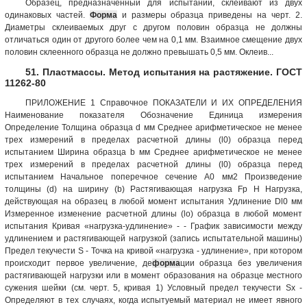
Образец, предназначенный для испытаний, склеивают из двух
одинаковых частей.
Форма
и размеры образца приведены на черт. 2.
Диаметры склеиваемых друг с другом половин образца не должны
отличаться один от другого более чем на 0,1 мм. Взаимное смещение двух
половин склеенного образца не должно превышать 0,5 мм. Оклеив...
51. Пластмассы. Метод испытания на растяжение. ГОСТ
11262-80
ПРИЛОЖЕНИЕ 1 Справочное ПОКАЗАТЕЛИ И ИХ ОПРЕДЕЛЕНИЯ
Наименование показателя Обозначение Единица измерения
Определение Толщина образца d мм Среднее арифметическое не менее
трех измерений в пределах расчетной длины (l0) образца перед
испытанием Ширина образца b мм Среднее арифметическое не менее
трех измерений в пределах расчетной длины (l0) образца перед
испытанием Начальное поперечное сечение А0 мм2 Произведение
толщины (d) на ширину (b) Растягивающая нагрузка Fр Н Нагрузка,
действующая на образец в любой момент испытания Удлинение Dl0 мм
Измеренное изменение расчетной длины (lo) образца в любой момент
испытания Кривая «нагрузка-удлинение» - - График зависимости между
удлинением и растягивающей нагрузкой (запись испытательной машины)
Предел текучести S - Точка на кривой «нагрузка - удлинение», при котором
происходит первое увеличение, де
форма
ции образца без увеличения
растягивающей нагрузки или в момент образования на образце местного
сужения шейки (см. черт. 5, кривая 1) Условный предел текучести Sx -
Определяют в тех случаях, когда испытуемый материал не имеет явного