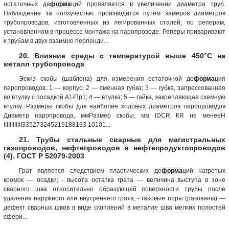
остаточных де
форма
ций проявляется в увеличении диаметра труб.
Наблюдение за ползучестью производится путем замеров диаметров
трубопроводов, изготовленных из легированных сталей, по реперам,
установленном в процессе монтажа на паропроводе. Реперы приваривают
к трубам в двух взаимно перпенди...
20. Влияние среды с температурой выше 450°С на
металл трубопровода
Эскиз скобы (шаблона) для измерения остаточной де
форма
ция
паропроводов. 1 — корпус; 2 — сменная губка; 3 — губка, запрессованная
во втулку с посадкой А1/Пр1; 4 — втулка; 5 — гайка, закрепляющая схемную
втулку. Размеры скобы для наиболее ходовых диаметров паропроводов
Диаметр паропровода, ммРазмер скобы, мм lDСR КR не менееH
IIIIIIIIIIII335273245219188133 10101...
21. Трубы стальные сварные для магистральных
газопроводов, нефтепроводов и нефтепродуктопроводов
(4). ГОСТ Р 52079-2003
Грат является следствием пластических де
форма
ций нагретых
кромок — осадки; - высота остатка грата — величина выступа в зоне
сварного шва относительно образующей поверхности трубы после
удаления наружного или внутреннего грата; - газовые поры (раковины) —
дефект сварных швов в виде скоплений в металле шва мелких полостей
сфери...