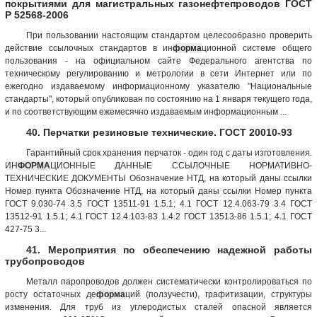
покрытиями для магистральных газонефтепроводов ГОСТ
Р 52568-2006
При пользовании настоящим стандартом целесообразно проверить
действие ссылочных стандартов в ин
форма
ционной системе общего
пользования - на официальном сайте Федерального агентства по
техническому регулированию и метрологии в сети Интернет или по
ежегодно издаваемому информационному указателю "Национальные
стандарты", который опубликован по состоянию на 1 января текущего года,
и по соответствующим ежемесячно издаваемым информационным ...
40. Перчатки резиновые технические. ГОСТ 20010-93
Гарантийный срок хранения перчаток - один год с даты изготовления.
ИН
ФОРМА
ЦИОННЫЕ ДАННЫЕ ССЫЛОЧНЫЕ НОРМАТИВНО-
ТЕХНИЧЕСКИЕ ДОКУМЕНТЫ Обозначение НТД, на который даны ссылки
Номер пункта Обозначение НТД, на который даны ссылки Номер пункта
ГОСТ 9.030-74 3.5 ГОСТ 13511-91 1.5.1; 4.1 ГОСТ 12.4.063-79 3.4 ГОСТ
13512-91 1.5.1; 4.1 ГОСТ 12.4.103-83 1.4.2 ГОСТ 13513-86 1.5.1; 4.1 ГОСТ
427-75 3...
41. Мероприятия по обеспечению надежной работы
трубопроводов
Металл паропроводов должен систематически контролироваться по
росту остаточных де
форма
ций (ползучести), графитизации, структуры
изменения. Для труб из углеродистых сталей опасной является