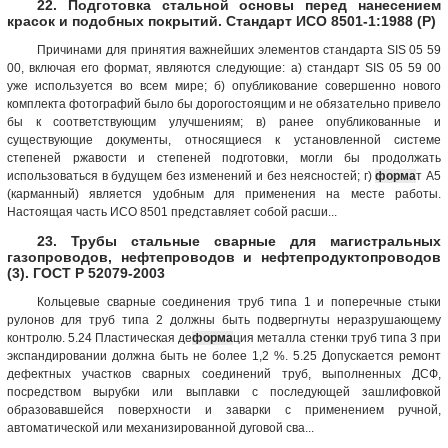
22. Подготовка стальной основы перед нанесением
красок и подобных покрытий. Стандарт ИСО 8501-1:1988 (Р)
Причинами для принятия важнейших элементов стандарта SIS 05 59
00, включая его формат, являются следующие: а) стандарт SIS 05 59 00
уже используется во всем мире; б) опубликование совершенно нового
комплекта фотографий было бы дорогостоящим и не обязательно привело
бы к соответствующим улучшениям; в) ранее опубликованные и
существующие документы, относящиеся к установленной системе
степеней ржавости и степеней подготовки, могли бы продолжать
использоваться в будущем без изменений и без неясностей; г)
форма
т А5
(карманный) является удобным для применения на месте работы.
Настоящая часть ИСО 8501 представляет собой расши...
23. Трубы стальные сварные для магистральных
газопроводов, нефтепроводов и нефтепродуктопроводов
(3). ГОСТ Р 52079-2003
Кольцевые сварные соединения труб типа 1 и поперечные стыки
рулонов для труб типа 2 должны быть подвергнуты неразрушающему
контролю. 5.24 Пластическая де
форма
ция металла стенки труб типа 3 при
экспандировании должна быть не более 1,2 %. 5.25 Допускается ремонт
дефектных участков сварных соединений труб, выполненных ДСФ,
посредством вырубки или выплавки с последующей зашлифовкой
образовавшейся поверхности и заварки с применением ручной,
автоматической или механизированной дуговой сва...