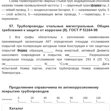
Схема термообработки сварных стыков труб индукционным способом
нагрева токами промышленной частоты: 1 — сварочный транс
форма
тор, 2
— гибкий провод, 3 — конденсаторная батарея, 4 — нагреваемая труба, 5
— слой асбеста, 6—-нагревающие витки провода, 7 —термопары, 8 —
переключат...
57. Трубопроводы стальные магистральные. Общие
требования к защите от коррозии (8). ГОСТ Р 51164-98
1 Все графы обязательны к заполнению наименование
принимающей организации АКТ определения площади отслаивания
покрытий при поляризации катодным током Конструкция и тип защитных
покрытий
Форма
образцов______ Анод инертный, активный Диаметр
наносимого повреждения в покрытии, мм__________ Разрешенная
предельная площадь отслаивания при температуре: 293 К (20 °С),
см_______________ ____ К(_____ °С),см__________________ Дата
испытаний Номер партии, участок трубопровода Номер измерения
Температура...
Продолжение справочника по антикоррозионному
покрытию трубопроводов
0
20
40
60
80
100
120
>>>>>>
!
.
.
.
.
.
.
.
.
.
.
.
.
.
.
.
.
.
.
.
!
.
.
.
.
.
.
.
.
.
.
.
.
.
.
.
.
.
.
.
!
.
.
.
.
.
.
.
.
.
.
.
.
.
.
.
.
.
.
.
!
.
.
.
.
.
.
.
.
.
.
.
.
.
.
.
.
.
.
.
!
.
.
.
.
.
.
.
.
.
.
.
.
.
.
.
.
.
.
.
!
.
.
.
.
.
.
.
.
.
.
.
.
.
.
.
.
.
.
.
!
.
.
.
.
.
.
.
.
.
.
.
.
.
.
.
.
.
.
.
Каталог