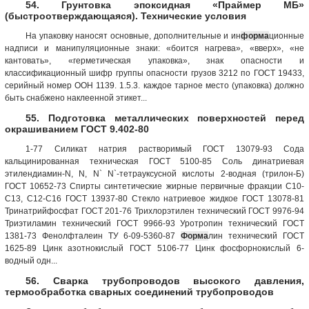
54. Грунтовка эпоксидная «Праймер МБ»
(быстроотверждающаяся). Технические условия
На упаковку наносят основные, дополнительные и ин
форма
ционные
надписи и манипуляционные знаки: «боится нагрева», «вверх», «не
кантовать», «герметическая упаковка», знак опасности и
классификационный шифр группы опасности грузов 3212 по ГОСТ 19433,
серийный номер ООН 1139. 1.5.3. каждое тарное место (упаковка) должно
быть снабжено наклеенной этикет...
55. Подготовка металлических поверхностей перед
окрашиванием ГОСТ 9.402-80
1-77 Силикат натрия растворимый ГОСТ 13079-93 Сода
кальцинированная техническая ГОСТ 5100-85 Соль динатриевая
этилендиамин-N, N, N` N`-тетрауксусной кислоты 2-водная (трилон-Б)
ГОСТ 10652-73 Спирты синтетические жирные первичные фракции C10-
С13, C12-C16 ГОСТ 13937-80 Стекло натриевое жидкое ГОСТ 13078-81
Тринатрийфосфат ГОСТ 201-76 Трихлорэтилен технический ГОСТ 9976-94
Триэтиламин технический ГОСТ 9966-93 Уротропин технический ГОСТ
1381-73 Фенолфталеин ТУ 6-09-5360-87
Форма
лин технический ГОСТ
1625-89 Цинк азотнокислый ГОСТ 5106-77 Цинк фосфорнокислый 6-
водный одн...
56. Сварка трубопроводов высокого давления,
термообработка сварных соединений трубопроводов