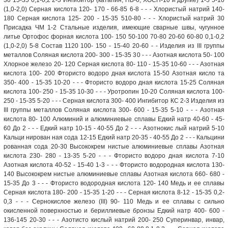
(1,0-2,0) Серная кислота 120- 170 - 66-85 6-8 - - - Хлористый натрий 140-
180 Серная кислота 125- 200 - 15-35 510-80 - - - Хлористый натрий 30
Присадка ЧМ 1-2 Стальные изделия, имеющие сварные швы, чугунное
литье Ортофос форная кислота 100- 150 50-100 70-80 20-60 60-80 0,1-0,2
(1,0-2,0) 5-8 Состав 1120 100- 150 - 15-40 20-60 - - Изделия из III группы
металлов Соляная кислота 200- 300 - 15-35 30 - - - Азотная кислота 50- 100
Хлорное железо 20- 120 Серная кислота 80- 110 - 15-35 10-60 - - - Азотная
кислота 100- 200 Фтористо водоро дная кислота 15-50 Азотная кисло та
350- 400 - 15-35 10-20 - - - Фтористо водоро дная кислота 15-25 Соляная
кислота 100- 250 - 15-35 10-30 - - - Уротропин 10-20 Соляная кислота 100-
250 - 15-35 5-20 - - - Серная кислота 300- 400 Ингибитор КС 2-3 Изделия из
III группы металлов Соляная кислота 300- 600 - 15-35 5-10 - - - Азотная
кислота 80- 100 Алюминий и алюминиевые сплавы Едкий натр 40-60 - 45-
60 До 2 - - - Едкий натр 10-15 - 40-55 До 2 - - - Азотнокис лый натрий 5-10
Кальци нирован ная сода 12-15 Едкий натр 20-35 - 40-55 До 2 - - - Кальцини
рованная сода 20-30 Высококрем нистые алюминиевые сплавы Азотная
кислота 230- 280 - 13-35 5-20 - - - Фтористо водоро дная кислота 7-10
Азотная кислота 40-52 - 15-40 1-3 - - - Фтористо водородная кислота 130-
140 Высококрем нистые алюминиевые сплавы Азотная кислота 660- 680 -
15-35 До 3 - - - Фтористо водородная кислота 120- 140 Медь и ее сплавы
Серная кислота 180- 200 - 15-35 1-20 - - - Серная кислота 8-12 - 15-35 0,2-
0,3 - - - Сернокислое железо (III) 90- 110 Медь и ее сплавы с сильно
окисленной поверхностью и бериллиевые бронзы Едкий натр 400- 600 -
136-145 20-30 - - - Азотисто кислый натрий 200- 250 Суперинвар, инвар,