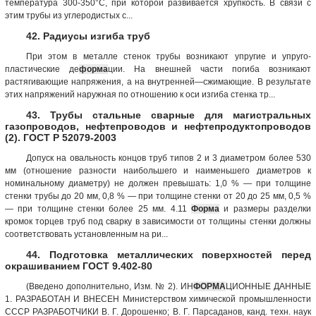
температура 300-350°С, при которой развивается хрупкость. В связи с
этим трубы из углеродистых с...
42. Радиусы изгиба труб
При этом в металле стенок трубы возникают упругие и упруго-
пластические де
форма
ции. На внешней части погиба возникают
растягивающие напряжения, а на внутренней—сжимающие. В результате
этих напряжений наружная по отношению к оси изгиба стенка тр...
43. Трубы стальные сварные для магистральных
газопроводов, нефтепроводов и нефтепродуктопроводов
(2). ГОСТ Р 52079-2003
Допуск на овальность концов труб типов 2 и 3 диаметром более 530
мм (отношение разности наибольшего и наименьшего диаметров к
номинальному диаметру) не должен превышать: 1,0 % — при толщине
стенки трубы до 20 мм, 0,8 % — при толщине стенки от 20 до 25 мм, 0,5 %
— при толщине стенки более 25 мм. 4.11
Форма
и размеры разделки
кромок торцев труб под сварку в зависимости от толщины стенки должны
соответствовать установленным на ри...
44. Подготовка металлических поверхностей перед
окрашиванием ГОСТ 9.402-80
(Введено дополнительно, Изм. № 2). ИН
ФОРМА
ЦИОННЫЕ ДАННЫЕ
1. РАЗРАБОТАН И ВНЕСЕН Министерством химической промышленности
СССР РАЗРАБОТЧИКИ В. Г. Дорошенко; В. Г. Парсаданов, канд. техн. наук