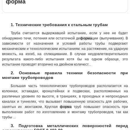
форма
1. Технические требования к стальным трубам
Труба считается выдержавшей испытание, если у нее не будет
обнаружено течи, потения или остаточной де
форма
ции (выпучивания). В
зависимости от назначения и условий работы трубы подвергают
механическим и технологическим испытаниям: на растяжение, на ударную
вязкость, на изгиб, на сплющивание. В случае неудовлетворительного
результата какого-либо испытания хотя бы на одном образце, это
испытание проводят вторично на двойном количест...
2. Основные правила техники безопасности при
монтаже трубопроводов
Большая часть технологических трубопроводов располагается на
колоннах, эстакадах, кронштейнах и подвесках, расположенных на
различных уровнях по высоте, в траншеях, в проходных и непроходных
каналах и туннелях, что вызывает повышенную опасность для рабочих,
занятых их .монтажом. Круглая
форма
труб повышает опасность при
выполнении работ по изготовлению и монтажу трубопроводов, так как
трубы ...
3. Подготовка металлических поверхностей перед