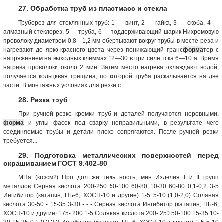
27. Обработка труб из пластмасс и стекла
Труборез для стеклянных труб: 1 — винт, 2 — гайка, 3 — скоба, 4 —
алмазный стеклорез, 5 — труба, 6 — поддерживающий шарик Нихромовую
проволоку диаметром 0,8—1,2 мм обертывают вокруг трубы в месте реза и
нагревают до ярко-красного цвета через понижающий транс
форма
тор с
напряжением на выходных клеммах 12—30 в при силе тока 6—10 а. Время
нагрева проволоки около 2 мин. Затем место нагрева охлаждают водой;
получается кольцевая трещина, по которой труба раскалывается на две
части. В монтажных условиях для резки с...
28. Резка труб
При ручной резке кромки труб и деталей получаются неровными,
форма
и углы фасок под сварку неправильными, в результате чего
соединяемые трубы и детали плохо сопрягаются. После ручной резки
требуется...
29. Подготовка металлических поверхностей перед
окрашиванием ГОСТ 9.402-80
МПа (кгс/см2) Про дол жи тель ность, мин Изделия I и II групп
металлов Серная кислота 200-250 50-100 60-80 10-30 60-80 0,1-0,2 3-5
Ингибитор (катапин, ПБ-6, ХОСП-10 и другие) 1-5 5-10 (1,0-2,0) Соляная
кислота 30-50 - 15-35 3-30 - - - Серная кислота Ингибитор (катапин, ПБ-6,
ХОСП-10 и другие) 175- 200 1-5 Соляная кислота 200- 250 50-100 15-35 10-
30 15-35 0,1-0,2 2-3 Ингибитор (катапин, ПБ-6, ХОСП-10 и другие) 1-5 5-10