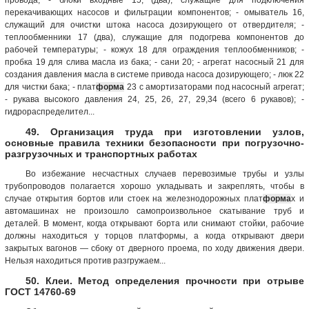
перекачивающих насосов и фильтрации компонентов; - омыватель 16,
служащий для очистки штока насоса дозирующего от отвердителя; -
теплообменники 17 (два), служащие для подогрева компонентов до
рабочей температуры; - кожух 18 для ограждения теплообменников; -
пробка 19 для слива масла из бака; - сани 20; - агрегат насосный 21 для
создания давления масла в системе привода насоса дозирующего; - люк 22
для чистки бака; - плат
форма
23 с амортизаторами под насосный агрегат;
- рукава высокого давления 24, 25, 26, 27, 29,34 (всего 6 рукавов); -
гидрораспределител...
49. Организация труда при изготовлении узлов,
основные правила техники безопасности при погрузочно-
разгрузочных и транспортных работах
Во избежание несчастных случаев перевозимые трубы и узлы
трубопроводов полагается хорошо укладывать и закреплять, чтобы в
случае открытия бортов или стоек на железнодорожных плат
форма
х и
автомашинах не произошло самопроизвольное скатывание труб и
деталей. В момент, когда открывают борта или снимают стойки, рабочие
должны находиться у торцов платформы, а когда открывают двери
закрытых вагонов — сбоку от дверного проема, по ходу движения двери.
Нельзя находиться против разгружаем...
50. Клеи. Метод определения прочности при отрыве
ГОСТ 14760-69