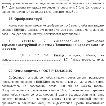
замену установленного вкладыша на один из вкладышей из комплекта
ЗИП. Для замены вкладыша отсоедините смеситель 7 (рис. 2), извлеките
ранее поставленный вкладыш 18, установите новый и ...
18. Оребрение труб
Кроме того, использование сребренных труб вместо обычных гладких
снижает
расход
стальных труб почти в четыре раза, расход металла в два
раза. Процесс оребрения труб заключается в установке и...
19. УУТПО-1 - Универсальная установка
термопескоструйной очистки / Технические характеристики
и состав
........ 0,6 - 0,7 3.6.
Расход
воздуха, м3/мин, не
менее......................................................................4 3.7. Расход горючего, кг/час
................................................................
20. Очки защитные ГОСТ Р 12.4.013-97
Собранное устройство обрызгивают детекторным раствором.
Распыление проводят с
расход
ом приблизительно 20 - 30 мл/мин, держа
распылитель на расстоянии около 600 мм от макета головы.
Продолжительность распыления - около 10 с. В течение этого времени
макет обрызгивают со всех сторон. В целях безопасности испытание
следует проводить в вытяжном шкафу. Если детекторный раствор
проникает в защитные очки, то индикаторная бумага моментально