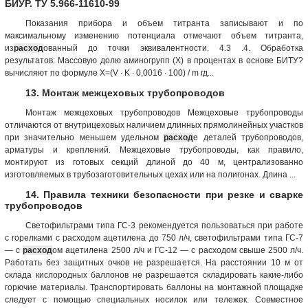
БИУР. ТУ 5.966-11610-99
Показания прибора и объем титранта записывают и по
максимальному изменению потенциала отмечают объем титранта,
из
расход
ованный до точки эквивалентности. 4.3 .4. Обработка
результатов: Массовую долю аминогрупп (X) в процентах в основе БИТУ?
вычисляют по формуле X=(V ∙ K ∙ 0,0016 ∙ 100) / m гд...
13. Монтаж межцеховых трубопроводов
Монтаж межцеховых трубопроводов Межцеховые трубопроводы
отличаются от внутрицеховых наличием длинных прямолинейных участков
при значительно меньшем удельном
расход
е деталей трубопроводов,
арматуры и креплений. Межцеховые трубопроводы, как правило,
монтируют из готовых секций длиной до 40 м, централизованно
изготовляемых в трубозаготовительных цехах или на полигонах. Длина ...
14. Правила техники безопасности при резке и сварке
трубопроводов
Светофильтрами типа ГС-3 рекомендуется пользоваться при работе
с горелками с расходом ацетилена до 750 л/ч, светофильтрами типа ГС-7
— с
расход
ом ацетилена 2500 л/ч и ГС-12 — с расходом свыше 2500 л/ч.
Работать без защитных очков не разрешается. На расстоянии 10 м от
склада кислородных баллонов не разрешается складировать какие-либо
горючие материалы. Транспортировать баллоны на монтажной площадке
следует с помощью специальных носилок или тележек. Совместное