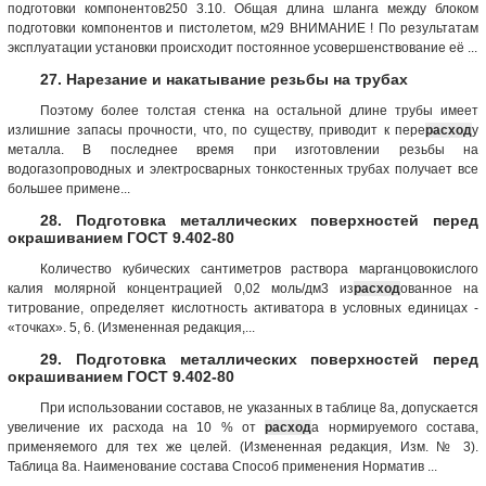
подготовки компонентов250 3.10. Общая длина шланга между блоком
подготовки компонентов и пистолетом, м29 ВНИМАНИЕ ! По результатам
эксплуатации установки происходит постоянное усовершенствование её ...
27. Нарезание и накатывание резьбы на трубах
Поэтому более толстая стенка на остальной длине трубы имеет
излишние запасы прочности, что, по существу, приводит к пере
расход
у
металла. В последнее время при изготовлении резьбы на
водогазопроводных и электросварных тонкостенных трубах получает все
большее примене...
28. Подготовка металлических поверхностей перед
окрашиванием ГОСТ 9.402-80
Количество кубических сантиметров раствора марганцовокислого
калия молярной концентрацией 0,02 моль/дм3 из
расход
ованное на
титрование, определяет кислотность активатора в условных единицах -
«точках». 5, 6. (Измененная редакция,...
29. Подготовка металлических поверхностей перед
окрашиванием ГОСТ 9.402-80
При использовании составов, не указанных в таблице 8а, допускается
увеличение их расхода на 10 % от
расход
а нормируемого состава,
применяемого для тех же целей. (Измененная редакция, Изм. № 3).
Таблица 8а. Наименование состава Способ применения Норматив ...