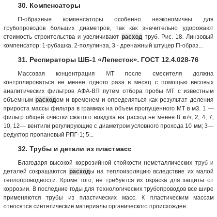
30. Компенсаторы
П-образные компенсаторы особенно неэкономичны для
трубопроводов больших диаметров, так как значительно удорожают
стоимость строительства и увеличивают
расход
труб. Рис. 18. Линзовый
компенсатор: 1-рубашка, 2-полулинза, 3 - дренажный штуцер П-образ...
31. Респираторы ШБ-1 «Лепесток». ГОСТ 12.4.028-76
Массовая концентрация МТ после смесителя должна
контролироваться не менее одного раза в месяц с помощью весовых
аналитических фильтров АФА-ВП путем отбора пробы МТ с известным
объемным
расход
ом и временем и определяться как результат деления
прироста массы фильтра в граммах на объем пропущенного МТ в м3. 1 —
фильтр общей очистки сжатого воздуха на расход не менее 8 кг/ч; 2, 4, 7,
10, 12— вентили регулирующие с диаметром условного прохода 10 мм; 3—
редуктор пропановый РПГ-1; 5...
32. Трубы и детали из пластмасс
Благодаря высокой коррозийной стойкости неметаллических труб и
деталей сокращаются
расход
ы на теплоизоляцию вследствие их малой
теплопроводности. Кроме того, не требуется их окраска для защиты от
коррозии. В последние годы для технологических трубопроводов все шире
применяются трубы из пластических масс. К пластическим массам
относятся синтетические материалы органического происхожден...