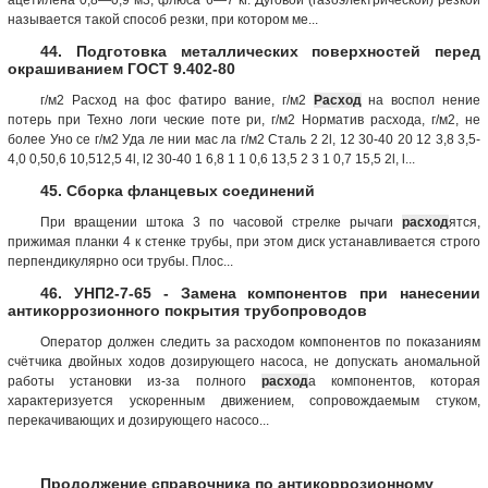
называется такой способ резки, при котором ме...
44. Подготовка металлических поверхностей перед
окрашиванием ГОСТ 9.402-80
г/м2 Расход на фос фатиро вание, г/м2
Расход
на воспол нение
потерь при Техно логи ческие поте ри, г/м2 Норматив расхода, г/м2, не
более Уно се г/м2 Уда ле нии мас ла г/м2 Сталь 2 2l, 12 30-40 20 12 3,8 3,5-
4,0 0,50,6 10,512,5 4l, l2 30-40 1 6,8 1 1 0,6 13,5 2 3 1 0,7 15,5 2l, l...
45. Сборка фланцевых соединений
При вращении штока 3 по часовой стрелке рычаги
расход
ятся,
прижимая планки 4 к стенке трубы, при этом диск устанавливается строго
перпендикулярно оси трубы. Плос...
46. УНП2-7-65 - Замена компонентов при нанесении
антикоррозионного покрытия трубопроводов
Оператор должен следить за расходом компонентов по показаниям
счётчика двойных ходов дозирующего насоса, не допускать аномальной
работы установки из-за полного
расход
а компонентов, которая
характеризуется ускоренным движением, сопровождаемым стуком,
перекачивающих и дозирующего насосо...
Продолжение справочника по антикоррозионному