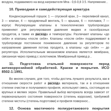
воздуха, подаваемого на вход нагревателя Мпа - 0,6-0,8 3.5. Напряжение...
10. Приводная и самодействующая арматура
Конденсационный горшок: 1 — спускной кран, 2— переливной канал,
3 — клапан, 4 — продувочный вентиль, 5 — крышка, 6 — поплавок, 7 —
корпус Регулирующие клапаны в технологических трубопроводах
применяют для регулирования давления жидких и газообразных
продуктов, а также их
расход
а и температуры. Различают клапаны «до
себя» и клапаны «после себя». Клапаны «после себя» поддерживают в
трубопроводе постоянное пониженное давление за регулятором по
направлению движения потока продукта, а клапаны «до себя» — до
регулятора. Исполнительным механизмом клапана является мембрана,
связанная через привод с золотником. Мембранный привод р...
11. Подготовка стальной поверхности перед
антикоррозийной обработкой. Краски и покрытия. ИСО
8502-1:1991.
Во многих случаях, для того, чтобы достичь лучшего результата, как в
отношении скорости работ и
расход
а материала, так и в отношении
степени очистки и получаемого профиля, используют смесь, состоящую из
крупных и мелких зерен. Правильный выбор материала всегда зависит от
первоначального состояния поверхности (степень коррозии), требуемой
степени чистоты (степень подготовки) и профиля поверхнос...
12. Основа мастичного полиуретанового покрытия