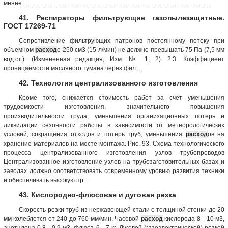
менее............................................................................................................................
41. Респираторы фильтрующие газопылезащитные.
ГОСТ 17269-71
Сопротивление фильтрующих патронов постоянному потоку при
объемном
расход
е 250 см3 (15 л/мин) не должно превышать 75 Па (7,5 мм
вод.ст.). (Измененная редакция, Изм. № 1, 2). 2.3. Коэффициент
проницаемости масляного тумана через фил...
42. Технология централизованного изготовления
Кроме того, снижается стоимость работ за счет уменьшения
трудоемкости изготовления, значительного повышения
производительности труда, уменьшения организационных потерь и
ликвидации сезонности работы в зависимости от метеорологических
условий, сокращения отходов и потерь труб, уменьшения
расход
ов на
хранение материалов на месте монтажа. Рис. 93. Схема технологического
процесса централизованного изготовления узлов трубопроводов
Централизованное изготовление узлов на трубозаготовительных базах и
заводах должно соответствовать современному уровню развития техники
и обеспечивать высокую пр...
43. Кислородно-флюсовая и дуговая резка
Скорость резки труб из нержавеющей стали с толщиной стенки до 20
мм колеблется от 240 до 760 мм/мин. Часовой
расход
кислорода 8—10 м3,
ацетилена 0,8—0,9 м3, флюса 6—7 кг. Дуговой (газоэлектрической) резкой