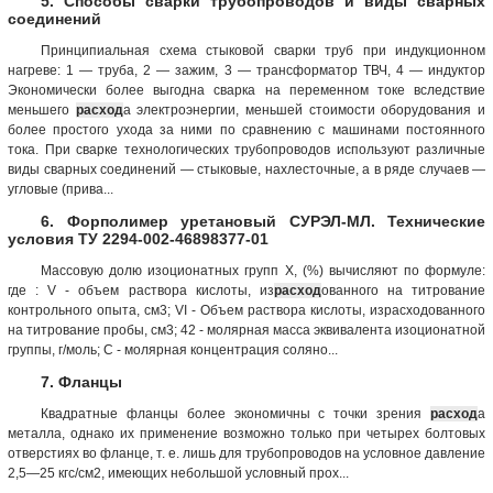
5. Способы сварки трубопроводов и виды сварных
соединений
Принципиальная схема стыковой сварки труб при индукционном
нагреве: 1 — труба, 2 — зажим, 3 — трансформатор ТВЧ, 4 — индуктор
Экономически более выгодна сварка на переменном токе вследствие
меньшего
расход
а электроэнергии, меньшей стоимости оборудования и
более простого ухода за ними по сравнению с машинами постоянного
тока. При сварке технологических трубопроводов используют различные
виды сварных соединений — стыковые, нахлесточные, а в ряде случаев —
угловые (прива...
6. Форполимер уретановый СУРЭЛ-МЛ. Технические
условия ТУ 2294-002-46898377-01
Массовую долю изоционатных групп X, (%) вычисляют по формуле:
где : V - объем раствора кислоты, из
расход
ованного на титрование
контрольного опыта, см3; VI - Объем раствора кислоты, израсходованного
на титрование пробы, см3; 42 - молярная масса эквивалента изоционатной
группы, г/моль; С - молярная концентрация соляно...
7. Фланцы
Квадратные фланцы более экономичны с точки зрения
расход
а
металла, однако их применение возможно только при четырех болтовых
отверстиях во фланце, т. е. лишь для трубопроводов на условное давление
2,5—25 кгс/см2, имеющих небольшой условный прох...