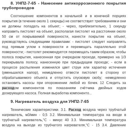
8. УНП2-7-65 - Нанесение антикоррозионного покрытия
трубопроводов
Соотношение компонентов в начальной и в конечной порциях
покрытия (в течение около 1 секунды) не соответствует требованиям и они
не должны попадать на объект; - через, приблизительно, 1 секунду
направить пистолет на объект, располагая пистолет на расстоянии около
50 см от покрываемой поверхности, нанести покрытие на объект,
руководствуясь следующими правилами: - пистолет следует направлять
под прямым углом к поверхности и перемещать параллельно этой
поверхности; - пистолет рекомендуется перемещать таким образом, чтобы
полоса покрытия, нанесенная при очередном проходе, примерно на 1/3
перекрывала полосу, нанесенную при предыдущем проходе; - если в
процессе распыления изменился цвет струи или характер истечения
(уменьшился напор), немедленно отвести пистолет в сторону от
обрабатываемого объекта и отпустить спусковую скобу; -немедленно
остановить насосы при опорожнении любой из бочек. 12 Следить за
расход
ом компонентов по показаниям счётчика двойных ходов
дозирующего насоса. Полная выработка компоненто...
9. Нагреватель воздуха для УНП2-7-65
Технические характеристики. 3.1.
Расход
воздуха через трубчатый
нагреватель, м3/мин - 0,5 3.2. Минимальная температура на входе в
трубчатый нагреватель,°С - минус 40 3.3. Минимальная температура
воздуха на выходе из трубчатого нагревателя,°С - 15 З.4. Давление