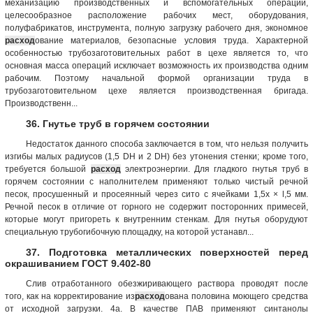
механизацию производственных и вспомогательных операций,
целесообразное расположение рабочих мест, оборудования,
полуфабрикатов, инструмента, полную загрузку рабочего дня, экономное
расход
ование материалов, безопасные условия труда. Характерной
особенностью трубозаготовительных работ в цехе является то, что
основная масса операций исключает возможность их производства одним
рабочим. Поэтому начальной формой организации труда в
трубозаготовительном цехе является производственная бригада.
Производственн...
36. Гнутье труб в горячем состоянии
Недостаток данного способа заключается в том, что нельзя получить
изгибы малых радиусов (1,5 DH и 2 DH) без утонения стенки; кроме того,
требуется большой
расход
электроэнергии. Для гладкого гнутья труб в
горячем состоянии с наполнителем применяют только чистый речной
песок, просушенный и просеянный через сито с ячейками 1,5х × l,5 мм.
Речной песок в отличие от горного не содержит посторонних примесей,
которые могут пригореть к внутренним стенкам. Для гнутья оборудуют
специальную трубогибочную площадку, на которой устанавл...
37. Подготовка металлических поверхностей перед
окрашиванием ГОСТ 9.402-80
Слив отработанного обезжиривающего раствора проводят после
того, как на корректирование из
расход
ована половина моющего средства
от исходной загрузки. 4а. В качестве ПАВ применяют синтанолы