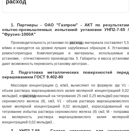
расход
1. Партнеры - ОАО "Газпром" - АКТ по результатам
опытно-промышленных испытаний установки УНП2-7-65 /
"Фрусис-1000А"
Производительность установки по
расход
у материала составляет 5,5
кг/мин и находится на уровне лучших зарубежных образцов. 4. Установка
ремонтопригодна. Комплектующие и материалы, используемые в
установке, - отечественного производства. 5. Габариты и масса установки
дают возможность перевозить установку автотран...
2. Подготовка металлических поверхностей перед
окрашиванием ГОСТ 9.402-80
Массовую концентрацию (), кг/м3, вычисляют по формуле: где V1 -
объем раствора марганцовокислого калия молярной концентрацией 0,02
моль/дм3, из
расход
ованный на титрование 25 см3 0,25 моль/дм3 раствора
сернокислого железа (II), см3; V1 - объем раствора марганцовокислого
калия молярной концентрацией 0,02 моль/дм3, израсходованный на
титрование избытка раствора сернокислого железа (II) см3; М - поправка
на молярность раствора марганцовокислого калия молярной
концентрацией 0,02 моль/дм3...
3. УНП2-7-65 - Состав установки для нанесения