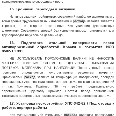
транспортирование кислородных и про...
15. Тройники, переходы и заглушки
Из типов сварных тройниковых соединений наиболее экономичным с
точки зрения трудоемкости их изготовления и
расход
а металла является
«врезка», т. е. сварное ответвление без усиления (укрепляющих
элементов). Соединение врезкой без усиления широко применяется для
трубопроводов на условное давление до ...
16. Подготовка стальной поверхности перед
антикоррозийной обработкой. Краски и покрытия. ИСО
8502-1:1991.
НЕ ИСПОЛЬЗОВАТЬ ПОРОЛОНОВЫЕ ВАЛИКИ! НЕ НАНОСИТЬ
МАТЕРИАЛ ТОЛСТЫМ СЛОЕМ! НЕ ДОПУСКАТЬ ОБРАЗОВАНИЯ
ПОДТЕКОВ МАТЕРИАЛА ПРИ НАНЕСЕНИИ! Теоретический расход
грунтовки определяется конструктивным решением покрытия.
Практический
расход
зависит от конфигурации поверхности, площади
коррозионных участков, количества монтажных узлов, сварных соединений
и т.п. Грунтовка Праймер ПН не требует предварительного
перемешивания Грунтовку Праймер Протект перед применением
тщательно перемешать с помощью механического перемешивающего у...
17. Установка пескоструйная УПС-342-62 / Подготовка к
работе, порядок работы
Для уменьшения или увеличения
расход
а абразива произведите