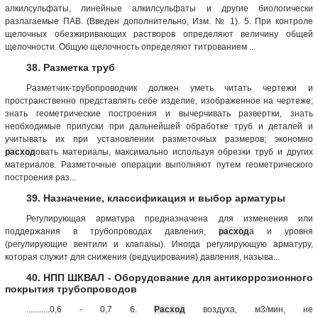
алкилсульфаты, линейные алкилсульфаты и другие биологически
разлагаемые ПАВ. (Введен дополнительно, Изм. № 1). 5. При контроле
щелочных обезжиривающих растворов определяют величину общей
щелочности. Общую щелочность определяют титрованием ...
38. Разметка труб
Разметчик-трубопроводчик должен уметь читать чертежи и
пространственно представлять себе изделие, изображенное на чертеже;
знать геометрические построения и вычерчивать развертки, знать
необходимые припуски при дальнейшей обработке труб и деталей и
учитывать их при установлении разметочных размеров; экономно
расход
овать материалы, максимально используя обрезки труб и других
материалов. Разметочные операции выполняют путем геометрического
построения раз...
39. Назначение, классификация и выбор арматуры
Регулирующая арматура предназначена для изменения или
поддержания в трубопроводах давления,
расход
а и уровня
(регулирующие вентили и клапаны). Иногда регулирующую арматуру,
которая служит для снижения (редуцирования) давления, называ...
40. НПП ШКВАЛ - Оборудование для антикоррозионного
покрытия трубопроводов
...........0,6 - 0,7 6.
Расход
воздуха, м3/мин, не