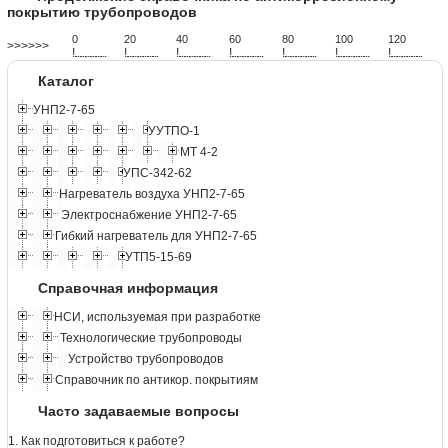
покрытию трубопроводов
0
20
40
60
80
100
120
>>>>>>
!
.
.
.
.
.
.
.
.
.
.
.
.
.
.
.
.
.
.
.
!
.
.
.
.
.
.
.
.
.
.
.
.
.
.
.
.
.
.
.
!
.
.
.
.
.
.
.
.
.
.
.
.
.
.
.
.
.
.
.
!
.
.
.
.
.
.
.
.
.
.
.
.
.
.
.
.
.
.
.
!
.
.
.
.
.
.
.
.
.
.
.
.
.
.
.
.
.
.
.
!
.
.
.
.
.
.
.
.
.
.
.
.
.
.
.
.
.
.
.
!
.
.
.
.
.
.
.
.
.
.
.
.
.
.
.
.
.
.
.
Каталог
УНП2-7-65
УУТПО-1
МТ 4-2
УПС-342-62
Нагреватель воздуха УНП2-7-65
Электроснабжение УНП2-7-65
Гибкий нагреватель для УНП2-7-65
УТП5-15-69
Справочная информация
НСИ, используемая при разработке
Технологические трубопроводы
Устройство трубопроводов
Справочник по антикор. покрытиям
Часто задаваемые вопросы
1. Как подготовиться к работе?