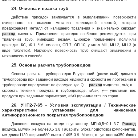
24. Очистка и правка труб
Действие присадок заключается в обволакивании поверхности
очищенного от окислов металла коллоидной пленкой, которая
предохраняет металл от излишнего травления и значительно снижает
расход
кислоты. Применение присадок особенно рекомендуется при
травлении труб, имеющих резьбу. Широкое применение получили
присадки: КС, Ж-1, ЧМ, велосит, ОП-7, ОП-10, уникол МН, МН-2, МН-3 (в
виде таблеток). Наружную поверхность труб очищают химическим и
механическим способа...
25. Основы расчета трубопроводов
Основы расчета трубопроводов Внутренний (расчетный) диаметр
трубопровода при заданном расходе жидкости и скорости ее протекания в
трубопроводе определяют по формуле: где Q —
расход
жидкости, мг/ч; υ—
скорость течения продукта в трубопроводе, м/сек; γ— удельный вес
продукта при заданных параметрах, кг/м3 (принимается по справ...
26. УНП2-7-65 - Условия эксплуатации / Технические
характеристики установки для нанесения
антикоррозионного покрытия трубопроводов
Давление воздуха на входе в установку, МПа0,5±0,1 3.7.
Расход
воздуха, м3/мин, не более0,5 3.8. Габариты блока подготовки компонентов,
мм длина1130 ширина680 высота1495 3.9. Масса, кг: установки350 блока