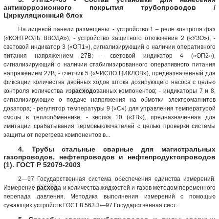
антикоррозионного покрытия трубопроводов /
Циркуляционный блок
На лицевой панели размещены: - устройство 1 – реле контроля фаз
(«КОНТРОЛЬ ВВОДА»); - устройство защитного отключения 2 («УЗО»); -
световой индикатор 3 («ОП1»), сигнализирующий о наличии оперативного
питания напряжением 27В; - световой индикатор 4 («ОП2»),
сигнализирующий о наличии стабилизированного оперативного питания
напряжением 27В; - счетчик 5 («ЧИСЛО ЦИКЛОВ»), предназначенный для
фиксации количества двойных ходов штока дозирующего насоса с целью
контроля количества из
расход
ованных компонентов; - индикаторы 7 и 8,
сигнализирующие о подаче напряжения на обмотки электромагнитов
дозатора; - регулятор температуры 9 («С») для управления температурой
смолы в теплообменнике; - кнопка 10 («ТВ»), предназначенная для
имитации срабатывания термовыключателей с целью проверки системы
защиты от перегрева компонентов в...
4. Трубы стальные сварные для магистральных
газопроводов, нефтепроводов и нефтепродуктопроводов
(1). ГОСТ Р 52079-2003
2—97 Государственная система обеспечения единства измерений.
Измерение
расход
а и количества жидкостей и газов методом переменного
перепада давления. Методика выполнения измерений с помощью
сужающих устройств ГОСТ 8.563.3—97 Государственная сист...