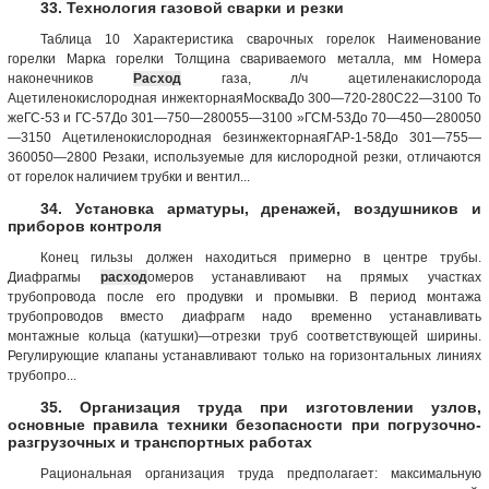
33. Технология газовой сварки и резки
Таблица 10 Характеристика сварочных горелок Наименование
горелки Марка горелки Толщина свариваемого металла, мм Номера
наконечников
Расход
газа, л/ч ацетиленакислорода
Ацетиленокислородная инжекторнаяМоскваДо 300—720-280С22—3100 То
жеГС-53 и ГС-57До 301—750—280055—3100 »ГСМ-53До 70—450—280050
—3150 Ацетиленокислородная безинжекторнаяГАР-1-58До 301—755—
360050—2800 Резаки, используемые для кислородной резки, отличаются
от горелок наличием трубки и вентил...
34. Установка арматуры, дренажей, воздушников и
приборов контроля
Конец гильзы должен находиться примерно в центре трубы.
Диафрагмы
расход
омеров устанавливают на прямых участках
трубопровода после его продувки и промывки. В период монтажа
трубопроводов вместо диафрагм надо временно устанавливать
монтажные кольца (катушки)—отрезки труб соответствующей ширины.
Регулирующие клапаны устанавливают только на горизонтальных линиях
трубопро...
35. Организация труда при изготовлении узлов,
основные правила техники безопасности при погрузочно-
разгрузочных и транспортных работах
Рациональная организация труда предполагает: максимальную