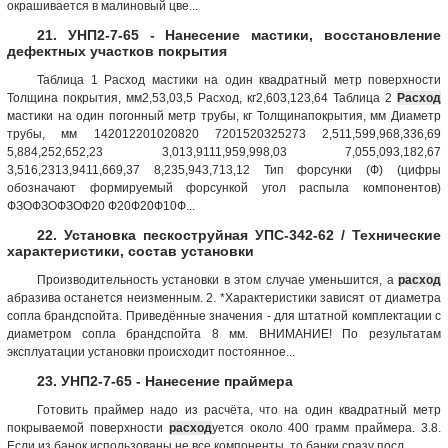
окрашивается в малиновый цве...
21. УНП2-7-65 - Нанесение мастики, восстановление
дефектных участков покрытия
Таблица 1 Расход мастики на один квадратный метр поверхности
Толщина покрытия, мм2,53,03,5 Расход, кг2,603,123,64 Таблица 2
Расход
мастики на один погонный метр трубы, кг Толщинапокрытия, мм Диаметр
трубы, мм 142012201020820 7201520325273 2,511,599,968,336,69
5,884,252,652,23 3,013,9111,959,998,03 7,055,093,182,67
3,516,2313,9411,669,37 8,235,943,713,12 Тип форсунки (Ф) (цифры
обозначают формируемый форсункой угол распыла компонентов)
ФЗОФЗОФЗОФ20 Ф20Ф20Ф10Ф...
22. Установка пескоструйная УПС-342-62 / Технические
характеристики, состав установки
Производительность установки в этом случае уменьшится, а
расход
абразива останется неизменным. 2. *Характеристики зависят от диаметра
сопла брандспойта. Приведённые значения - для штатной комплектации с
диаметром сопла брандспойта 8 мм. ВНИМАНИЕ! По результатам
эксплуатации установки происходит постоянное...
23. УНП2-7-65 - Нанесение праймера
Готовить праймер надо из расчёта, что на один квадратный метр
покрываемой поверхности
расход
уется около 400 грамм праймера. 3.8.
Если из банок использованы не все компоненты, то банки сразу посл...