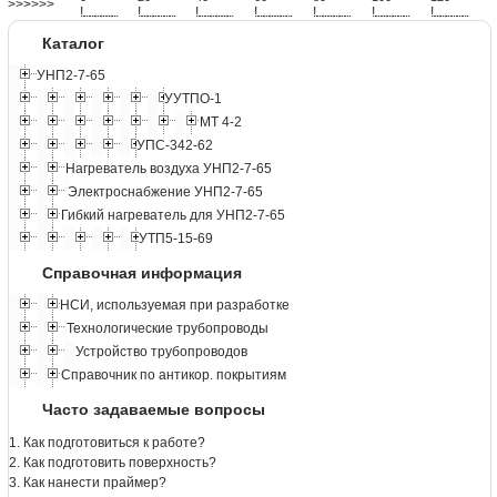
>>>>>>
!
.
.
.
.
.
.
.
.
.
.
.
.
.
.
.
.
.
.
.
!
.
.
.
.
.
.
.
.
.
.
.
.
.
.
.
.
.
.
.
!
.
.
.
.
.
.
.
.
.
.
.
.
.
.
.
.
.
.
.
!
.
.
.
.
.
.
.
.
.
.
.
.
.
.
.
.
.
.
.
!
.
.
.
.
.
.
.
.
.
.
.
.
.
.
.
.
.
.
.
!
.
.
.
.
.
.
.
.
.
.
.
.
.
.
.
.
.
.
.
!
.
.
.
.
.
.
.
.
.
.
.
.
.
.
.
.
.
.
.
Каталог
УНП2-7-65
УУТПО-1
МТ 4-2
УПС-342-62
Нагреватель воздуха УНП2-7-65
Электроснабжение УНП2-7-65
Гибкий нагреватель для УНП2-7-65
УТП5-15-69
Справочная информация
НСИ, используемая при разработке
Технологические трубопроводы
Устройство трубопроводов
Справочник по антикор. покрытиям
Часто задаваемые вопросы
1. Как подготовиться к работе?
2. Как подготовить поверхность?
3. Как нанести праймер?