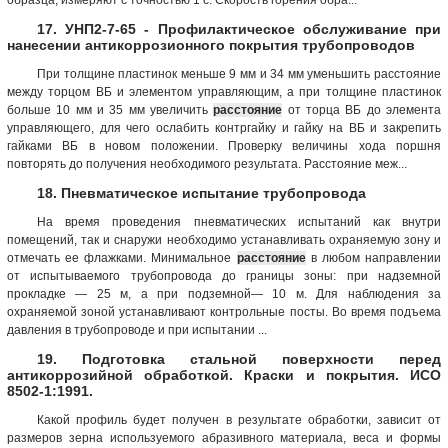
17. УНП2-7-65 - Профилактическое обслуживание при
нанесении антикоррозионного покрытия трубопроводов
При толщине пластинок меньше 9 мм и 34 мм уменьшить расстояние
между торцом ВБ и элементом управляющим, а при толщине пластинок
больше 10 мм и 35 мм увеличить
расстояние
от торца ВБ до элемента
управляющего, для чего ослабить контргайку и гайку на ВБ и закрепить
гайками ВБ в новом положении. Проверку величины хода поршня
повторять до получения необходимого результата. Расстояние меж...
18. Пневматическое испытание трубопровода
На время проведения пневматических испытаний как внутри
помещений, так и снаружи необходимо устанавливать охраняемую зону и
отмечать ее флажками. Минимальное
расстояние
в любом направлении
от испытываемого трубопровода до границы зоны: при надземной
прокладке — 25 м, а при подземной— 10 м. Для наблюдения за
охраняемой зоной устанавливают контрольные посты. Во время подъема
давления в трубопроводе и при испытании ...
19. Подготовка стальной поверхности перед
антикоррозийной обработкой. Краски и покрытия. ИСО
8502-1:1991.
Какой профиль будет получен в результате обработки, зависит от
размеров зерна используемого абразивного материала, веса и формы