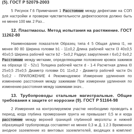
(5). ГОСТ Р 52079-2003
5 Рисунок Г.6 Примечания 1
Расстояние
между дефектами на СОП
для настройки и проверки чувствительности дефектоскопов должно быть
не менее 100 мм. 2 Раз...
12. Пластмассы. Метод испытания на растяжение. ГОСТ
11262-80
Наименование показателя Образец типа 4 5 Общая длина l1, не
менее 80 80 Ширина головки b1 - 11±0,2 Длина рабочей части l3 40±0,5
40±0,5 Ширина рабочей части b2 - 5±0,2 Радиус закругления r 6±0,2 6±0,2
Расстояние
между метками, определяющими положение кромок зажимов
на образце l2 - 52±1 Толщина рабочей части d - 1-4 Расчетная длина l0
25±0,5 25±0,5 Диаметр головки D1 11±0,2 - Диаметр рабочей части Ds
5±0,2 - ПРИЛОЖЕНИЕ 4 Рекомендуемое Измерение удлинения по
изменению расстояния между зажимами При измерении удлинения по
изменению расстояния между зажимами знач...
13. Трубопроводы стальные магистральные. Общие
требования к защите от коррозии (9). ГОСТ Р 51164-98
2 Измерения на контролируемом участке необходимо проводить в
период, когда глубина промерзания грунта не превышает 0,5 м и когда
расстояние
между верхней границей глубинной мерзлоты и нижней
образующей трубопровода составляет не менее 0,3 м. Д. 1.2.3 Временное
анодное заземление из винтовых заземлителей, входящих в комплект