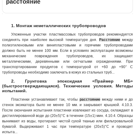
расстояние
1. Монтаж неметаллических трубопроводов
Уложенные участки пластмассовых трубопроводов рекомендуется
соединять при наиболее высокой температуре дня.
Расстояние
между
полиэтиленовыми или винипластовыми и горячими трубопроводами
должно быть не менее 100 мм. Если в условиях эксплуатации возможны
механические повреждения трубопроводов, их защищают
металлическими, деревянными или сетчатыми ограждениями. При
транспортировании продуктов с температурой от +60 до +90° С
трубопроводы необходимо заключать в кожух из стальных труб...
2. Грунтовка эпоксидная «Праймер МБ»
(быстроотверждающаяся). Технические условия. Методы
испытаний.
Пластинки устанавливают так, чтобы
расстояние
между ними и до
стенок эксикатора было не менее 10 мм. и закрывают крышкой. 4.10.3.
После окончания испытания пластинки извлекают из сосуда, охлаждают в
дистиллированной воде до (20±5)°С в течении (15±1) мин. 4.10.4. Образцы
вынимают из воды, протирают чистой сухой тканью или фильтровальной
бумагой. Выдерживают 1 час при температуре (20±5)°С и проводят
испыта...