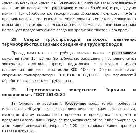
зерен, воздействия зерен на поверхность ( имеется ввиду оказываемое
давление на поверхность,
расстояние
и угол обработки) и ряда других
причин. При обработке крупнозернистым абразивом получается грубый
профиль поверхности. Иногда это может улучшить скрепление защитного
покрытия с поверхностью, однако многие современные защитные методы
не требуют предварительного создания чрезмерно тщательного профи...
20. Сварка трубопроводов высокого давления,
термообработка сварных соединений трубопроводов
Провод наматывают на трубу достаточно плотно с
расстояние
м
между витками 15—20 мм (во избежание замыкания). Последние витки
закрепляют хомутами. Провод подключают к источнику низкого
напряжения при силе тока около 800—1000 а. Обычно используют
сварочные трансформаторы ТСД-1000 и ТСД-2000. При термической
обработке сварных стыков трубопрово...
21. Шероховатость поверхности. Термины и
определения. ГОСТ 25142-82
18. Отклонение про­филя у
Расстояние
между точкой профиля и
базовой линией (черт. 13) 1.19. Средняя линия профиля Базовая линия,
имеющая форму номинального профиля и проведенная так, что в
пределах базовой длины среднее квадратическое отклонение профиля до
этой линии минимально (черт. 14) 1.20. Центральная ли­ния профиля
Базовая длина, и...