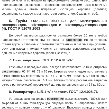
менее 10 м, если правилами не предусмотрены большие расстояния. Для
предохранения сварщиков от поражения электрическим током сварочные
кабели должны иметь исправную изоляцию, хорошее (плотное)
соединение со сварочным аппаратом и держателем. Сварщики, раб...
6. Трубы стальные сварные для магистральных
газопроводов, нефтепроводов и нефтепродуктопроводов
(4). ГОСТ Р 52079-2003
Цепочкой являются расслоения размером более 20 мм в любом
направлении, отстоящие друг от друга на
расстояние
менее толщины
стенки трубы; - забоины с плавными очертаниями и окалина при условии,
если они выводят толщину стенки за пределы допустимых значений; -
одиночные наружные дефекты (плены, закаты, р...
7. Очки защитные ГОСТ Р 12.4.013-97
Открытые и насадные очки следует изготавливать с межцентровым
расстояние
м: 60, 64, 68, 72 и 76 мм. Закрытые очки следует изготавливать
с межцентровым расстоянием: 60, 64, 72 и 80 мм. Предельные отклонения
межцентровых расстояний +/- 1 мм. Межцентровое расстояние закрытых
очков с регулирующей перемычкой должно регулироваться от 64 до 80м...
8. Респираторы ШБ-1 «Лепесток». ГОСТ 12.4.028-76
Устанавливают начальное
расстояние
между зажимами (180±2) мм и
закрепляют в них фильтрующую лицевую часть в направлении левого
верхнего — правого нижнего лучей распорки. Включают привод опускания