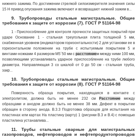
нижнего зажима. По достижении стрелкой силоизмерителя значения силы
15 Н привод опускания зажима включают и возвращают нижний зажим в...
9. Трубопроводы стальные магистральные. Общие
требования к защите от коррозии (7). ГОСТ Р 51164-98
1 - Приспособление для контроля прочности защитных покрытий при
ударе Основание 1 - стальная треугольная плита толщиной 5 мм,
снабженная уровнем (индикатором горизонтальности) 2 для установки ее в
горизонтальном положении на трубе с испытуемым покрытием 5 и
винтами-ножками 4 размером М5´50 мм с
расстояние
м между ними 100 мм,
позволяющими устанавливать ударное приспособление на трубе любого
диаметра. Направляющая 3 со шкалой от 0 до 50 см - стальная труба,
закр...
10. Трубопроводы стальные магистральные. Общие
требования к защите от коррозии (8). ГОСТ Р 51164-98
Поверхность образца покрытия, находящаяся в контакте с
электролитом, должна быть не менее 232 см
Расстояние
между
образцами и анодом должно быть не менее 38 мм. Дефект в покрытии
обращен в сторону анода. В.3.3 Подготовка образцов для испытания на
пластинах или картах На пластину (карту) 1 (рисунки В.3 и В.4) с помощью
пластилина устанавлива...
11. Трубы стальные сварные для магистральных
газопроводов, нефтепроводов и нефтепродуктопроводов