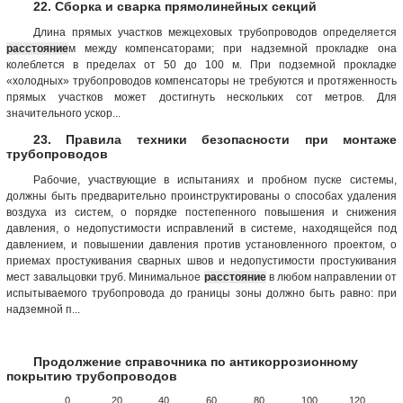
22. Сборка и сварка прямолинейных секций
Длина прямых участков межцеховых трубопроводов определяется
расстояние
м между компенсаторами; при надземной прокладке она
колеблется в пределах от 50 до 100 м. При подземной прокладке
«холодных» трубопроводов компенсаторы не требуются и протяженность
прямых участков может достигнуть нескольких сот метров. Для
значительного ускор...
23. Правила техники безопасности при монтаже
трубопроводов
Рабочие, участвующие в испытаниях и пробном пуске системы,
должны быть предварительно проинструктированы о способах удаления
воздуха из систем, о порядке постепенного повышения и снижения
давления, о недопустимости исправлений в системе, находящейся под
давлением, и повышении давления против установленного проектом, о
приемах простукивания сварных швов и недопустимости простукивания
мест завальцовки труб. Минимальное
расстояние
в любом направлении от
испытываемого трубопровода до границы зоны должно быть равно: при
надземной п...
Продолжение справочника по антикоррозионному
покрытию трубопроводов
0
20
40
60
80
100
120