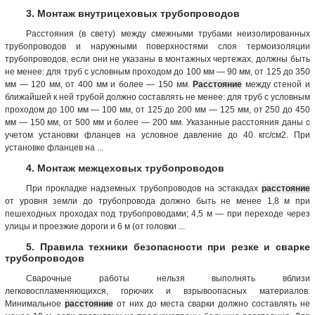
3. Монтаж внутрицеховых трубопроводов
Расстояния (в свету) между смежными трубами неизолированных
трубопроводов и наружными поверхностями слоя термоизоляции
трубопроводов, если они не указаны в монтажных чертежах, должны быть
не менее: для труб с условным проходом до 100 мм — 90 мм, от 125 до 350
мм — 120 мм, от 400 мм и более — 150 мм.
Расстояние
между стеной и
ближайшей к ней трубой должно составлять не менее: для труб с условным
проходом до 100 мм — 100 мм, от 125 до 200 мм — 125 мм, от 250 до 450
мм — 150 мм, от 500 мм и более — 200 мм. Указанные расстояния даны с
учетом установки фланцев на условное давление до 40 кгс/см2. При
установке фланцев на ...
4. Монтаж межцеховых трубопроводов
При прокладке надземных трубопроводов на эстакадах
расстояние
от уровня земли до трубопровода должно быть не менее 1,8 м при
пешеходных проходах под трубопроводами; 4,5 м — при переходе через
улицы и проезжие дороги и 6 м (от головки ...
5. Правила техники безопасности при резке и сварке
трубопроводов
Сварочные работы нельзя выполнять вблизи
легковоспламеняющихся, горючих и взрывоопасных материалов.
Минимальное
расстояние
от них до места сварки должно составлять не