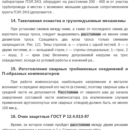
лаборатории ПЭЛ.ЭХЗ, оборудуют на расстоянии 200 - 400 м от участка
трубопровода в местах с возможно меньшим удельным сопротивлением
грунта ПЭЛ.ЭХЗ (допускается...
14. Такелажная оснастка и грузоподъемные механизмы
При установке сжимов между ними, а также от последнего сжима до
короткого конца троса, следует выдерживать
расстояние
не менее семи
диаметров троса. Сращивать два куска троса только сжимами
запрещается. Рис. 121. Типы стропов: а — стропа с одной петлей, б — с
двумя петлями, в — кольцевой строи, г — стропы специальные; 1—трос, 2
— коуш, 3 — крюк (гак) Величину допускаемой нагрузки на трос
определяют, исходя из условий работы и значений ра...
15. Изготовление сварных тройниковых соединений и
П-образных компенсаторов
При работе компенсатора наибольшее напряжение в металле
возникает в середине верхней его части (в спинке), поэтому сварные швы в
средней части не допускаются.
Расстояние
от сварного шва до начала
закругления составной части компенсатора (за исключением случаев
применения крутоизогнутых или сварных отводов).должно быть не менее
100 мм д...
16. Очки защитные ГОСТ Р 12.4.013-97
Время, за которое пламя пройдет
расстояние
между двумя рисками
образца, измеряют с точностью 1 с. Скорость горения обра...