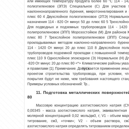
или имеющих температуру продукта более 60 °С 114 - 14
полиэтиленовое (ЗПЭ) Специальное (С) Для участков 
наклоннонаправленного бурения, микротоннелирования и 
плюс 60 4 Двухслойное полиэтиленовое (2ПЭ) Нормальное
назначения 114 - 820 От минус 50 до плюс 60 5 Трехслойн
Для подводных и подземных трубопроводов 114 - 1420
полипропиленовое (ЗПП) Морозостойкое (М) Для районов К
плюс 80 7 Трехслойное полипропиленовое (ЗПП) Специа
прокладываемых методом наклонно-направленного бурени
114 - 1420 От минус 20 до плюс 110 8 Двухслойное пол
трубопроводов подземной прокладки с повышенной темпер
плюс 110 9 Однослойное эпоксидное (Э) Нормальное (Н) Д
-820 От минус 20 до плюс 80 <*> Климатические районы ука
и правилами [1]. Примечание. До
пуск
ается применение иных
проектом строительства трубопровода, при условии, чт
покрытия будут не ниже, чем требования настоящего стан
Примеры условных обозначений: Тр...
11. Подготовка металлических поверхносте
80
Массовую концентрацию азотистокислого натрия (СN
0,00345 - масса азотистокислого натрия, эквивалентная
молярной концентрацией 0,02 моль/дм3, г; V1 - объем мар
титрование, см3, «точки»; V2 - объем раствора, см
азотистокислого натрия определять титрованием определенн