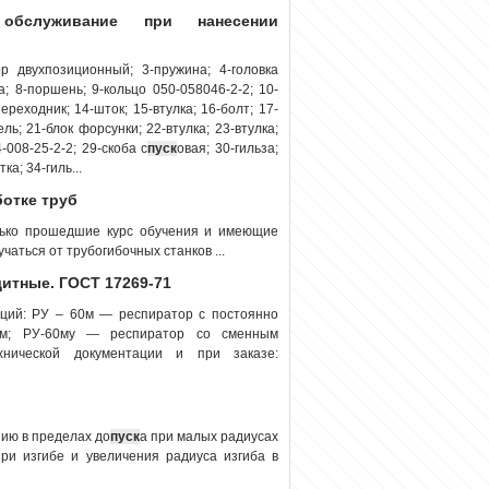
 обслуживание при нанесении
р двухпозиционный; 3-пружина; 4-головка
а; 8-поршень; 9-кольцо 050-058046-2-2; 10-
ереходник; 14-шток; 15-втулка; 16-болт; 17-
ь; 21-блок форсунки; 22-втулка; 23-втулка;
-008-25-2-2; 29-скоба с
пуск
овая; 30-гильза;
ка; 34-гиль...
ботке труб
лько прошедшие курс обучения и имеющие
аться от трубогибочных станков ...
итные. ГОСТ 17269-71
ций: РУ – 60м — респиратор с постоянно
ом; РУ-60му — респиратор со сменным
нической документации и при заказе:
ию в пределах до
пуск
а при малых радиусах
при изгибе и увеличения радиуса изгиба в