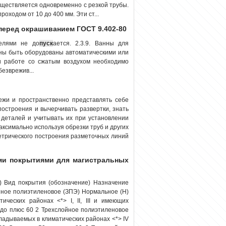
существляется одновременно с резкой трубы.
оходом от 10 до 400 мм. Эти ст...
перед окрашиванием ГОСТ 9.402-80
телями не до
пуск
ается. 2.3.9. Ванны для
ны быть оборудованы автоматическими или
ри работе со сжатым воздухом необходимо
безврежив...
ежи и пространственно представлять себе
построения и вычерчивать развертки, знать
 деталей и учитывать их при установлении
ксимально используя обрезки труб и других
етрического построения разметочных линий
ми покрытиями для магистральных
) Вид покрытия (обозначение) Назначение
йное полиэтиленовое (ЗПЭ) Нормальное (Н)
ческих районах <*> I, II, III и имеющих
 до плюс 60 2 Трехслойное полиэтиленовое
ладываемых в климатических районах <*> IV