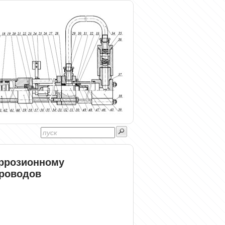
оррозионному
роводов