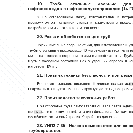
19. Трубы стальные сварные для м
нефтепроводов и нефтепродуктопроводов (1). Г
3 По согласованию между изготовителем и потре
промежуточной толщиной стенки и диаметром в предел
потребителем и изготовителем при поста...
20. Резка и обработка концов труб
Трубы, имеющие сварные стыки, для изготовления гнуты
трубы с условным проходом до 40 мм рекомендуется гнуть н
мм — на станках с нагревом токами высокой частоты. Тру
гнуть в холодном состоянии без внутренних оправок и ка
нагревом ТВЧ п...
21. Правила техники безопасности при резк
Во время транспортирования баллонов нельзя до
п
Нагружать и выгружать баллоны вручную должны двое рабочи
22. Производство такелажных работ
При строповке груза самозатягивающаяся петля одним
про
пуск
ается вокруг штифта замка-фиксатора (между ше
ослабления за тяговый тросик. Устройство для строп...
23. УНП2-7-65 - Нагрев компонентов для на
трубопроводов