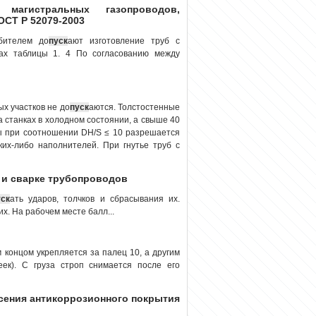
агистральных газопроводов,
ОСТ Р 52079-2003
бителем до
пуск
ают изготовление труб с
ах таблицы 1. 4 По согласованию между
х участков не до
пуск
аются. Толстостенные
а станках в холодном состоянии, а свыше 40
бы при соотношении DН/S ≤ 10 разрешается
ких-либо наполнителей. При гнутье труб с
е и сварке трубопроводов
уск
ать ударов, толчков и сбрасывания их.
х. На рабочем месте балл...
 концом укрепляется за палец 10, а другим
ек). С груза строп снимается после его
несения антикоррозионного покрытия