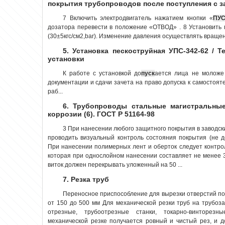
покрытия трубопроводов после поступления с з
7 Включить электродвигатель нажатием кнопки «
ПУС
дозатора перевести в положение «ОТВОД» . 8 Установить
(30±5кгс/см2,bar). Изменение давления осуществлять вращен
5. Установка пескоструйная УПС-342-62 / Т
установки
К работе с установкой до
пуск
ается лица не моложе
документации и сдачи зачета на право допуска к самостоят
раб...
6. Трубопроводы стальные магистральные
коррозии (6). ГОСТ Р 51164-98
3 При нанесении любого защитного покрытия в заводск
проводить визуальный контроль состояния покрытия (не д
При нанесении полимерных лент и оберток следует контро
которая при однослойном нанесении составляет не менее 
виток должен перекрывать уложенный на 50 ...
7. Резка труб
Переносное приспособление для вырезки отверстий под
от 150 до 500 мм Для механической резки труб на трубоз
отрезные, трубоотрезные станки, токарно-винторезн
механической резке получается ровный и чистый рез, и 