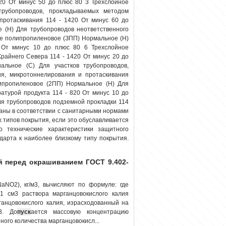
20 От минус 50 до плюс 80 3 Трехслойное
трубопроводов, прокладываемых методом
протаскивания 114 - 1420 От минус 60 до
 (Н) Для трубопроводов неответственного
ое полипропиленовое (ЗПП) Нормальное (Н)
 От минус 10 до плюс 80 6 Трехслойное
райнего Севера 114 - 1420 От минус 20 до
льное (С) Для участков трубопроводов,
я, микротоннелирования и протаскивания
ипропиленовое (2ПП) Нормальное (Н) Для
атурой продукта 114 - 820 От минус 10 до
ля трубопроводов подземной прокладки 114
заны в соответствии с санитарными нормами
 типов покрытия, если это обуславливается
о технические характеристики защитного
дарта к наиболее близкому типу покрытия.
й перед окрашиванием ГОСТ 9.402-
aNO2), кг/м3, вычисляют по формуле: где
 1 см3 раствора марганцовокислого калия
ганцовокислого калия, израсходованный на
3. До
пуск
ается массовую концентрацию
ого количества марганцовокисл...