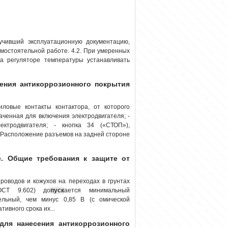
учивший эксплуатационную документацию,
амостоятельной работе. 4.2. При умеренных
а регуляторе температуры устанавливать
сения антикоррозионного покрытия
ловые контакты контактора, от которого
аченная для включения электродвигателя; -
ектродвигателя; - кнопка 34 («СТОП»),
. Расположение разъемов на задней стороне
. Общие требования к защите от
роводов и кожухов на переходах в грунтах
ОСТ 9.602) до
пуск
ается минимальный
льный, чем минус 0,85 В (с омической
ивного срока их...
 для нанесения антикоррозионного