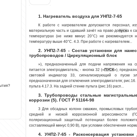
1. Нагреватель воздуха для УНП2-7-65
К работе с нагревателем допускается персонал, из
материальную часть и сдавший зачёт на право до
пуск
а к с
температурах (не ниже минус 20°С) не рекомендуется н
температуру выше 40°С. 4.3. При работе с нагревателем...
2. УНП2-7-65 - Состав установки для нане
трубопроводов / Циркуляционный блок
»), предназначенный для подачи напряжения на си
питается электродвигатель; - кнопка 32 («
ПУСК
»), предназн
световой индикатор 33, сигнализирующий о пуске эл
предназначенная для отключения электродвигателя; рис.16
рытия?
пульта 4.17.3. На задней стенке пульта (рис.16) расп...
3. Трубопроводы стальные магистральные
коррозии (5). ГОСТ Р 51164-98
3 Для обсадных колонн скважин, промысловых трубоп
средней и низкой коррозионной агрессивности (Г
поляризационный защитный потенциал более положите
составляющей минус 0,90 В), при условии обеспечения нормат
4. УНП2-7-65 - Расконсервация установки