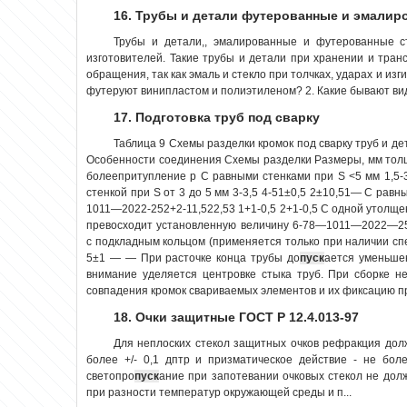
16. Трубы и детали футерованные и эмалир
Трубы и детали,, эмалированные и футерованные с
изготовителей. Такие трубы и детали при хранении и тран
обращения, так как эмаль и стекло при толчках, ударах и изг
футеруют винипластом и полиэтиленом? 2. Какие бывают ви
17. Подготовка труб под сварку
Таблица 9 Схемы разделки кромок под сварку труб и д
Особенности соединения Схемы разделки Размеры, мм толщ
болеепритупление р С равными стенками при S <5 мм 1,5-
стенкой при S от 3 до 5 мм 3-3,5 4-51±0,5 2±10,51— С равн
1011—2022-252+2-11,522,53 1+1-0,5 2+1-0,5 C одной утолще
превосходит установленную величину 6-78—1011—2022—252
с подкладным кольцом (применяется только при наличии с
5±1 — — При расточке конца трубы до
пуск
ается уменьш
внимание уделяется центровке стыка труб. При сборке н
совпадения кромок свариваемых элементов и их фиксацию при
18. Очки защитные ГОСТ Р 12.4.013-97
Для неплоских стекол защитных очков рефракция должн
более +/- 0,1 дптр и призматическое действие - не бол
светопро
пуск
ание при запотевании очковых стекол не дол
при разности температур окружающей среды и п...