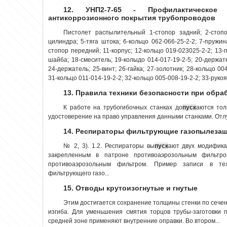
12. УНП2-7-65 - Профилактическое
антикоррозионного покрытия трубопроводов
Пистолет распылительный 1-стопор задний; 2-стопо
цилиндра; 5-тяга штока; 6-кольцо 062-066-25-2-2; 7-пружин
стопор передний; 11-корпус; 12-кольцо 019-023025-2-2; 13-п
шайба; 18-смеситель; 19-колыдо 014-017-19-2-5; 20-держател
24-держатель; 25-винт; 26-гайка; 27-золотник; 28-кольцо 004
31-кольцо 011-014-19-2-2; 32-кольцо 005-008-19-2-2; 33-рукоят
13. Правила техники безопасности при обра
К работе на трубогибочных станках до
пуск
аются то
удостоверение на право управления данными станками. Отлуч
14. Респираторы фильтрующие газопылезащ
№ 2, 3). 1.2. Респираторы вы
пуск
ают двух модифика
закрепленным в патроне противоаэрозольным фильтр
противоаэрозольным фильтром. Пример записи в тех
фильтрующего газо...
15. Отводы крутоизогнутые и гнутые
Этим достигается сохранение толщины стенки по сечен
изгиба. Для уменьшения смятия торцов трубы-заготовки 
средней зоне применяют внутренние оправки. Во втором...