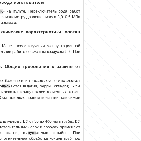
авода-изготовителя
К
» на пульте. Переключатель рода работ
 по манометру давление масла 3,0±0,5 МПа
ием махо...
ехнические характеристики, состав
 18 лет после изучения эксплуатационной
ельной работе со сжатым воздухом. 5.3. При
. Общие требования к защите от
их, базовых или трассовых условиях следует
о
пуск
аются вздутия, гофры, складки). 6.2.4
лировать ширину нахлеста смежных витков,
3 см, при двухслойном покрытии наносимый
 штуцера с DУ от 50 до 400 мм в трубах DУ
аготовительных базах и заводах применяют
ые станки, вы
пуск
аемые серийно. При
дополнительная обработка концов труб под