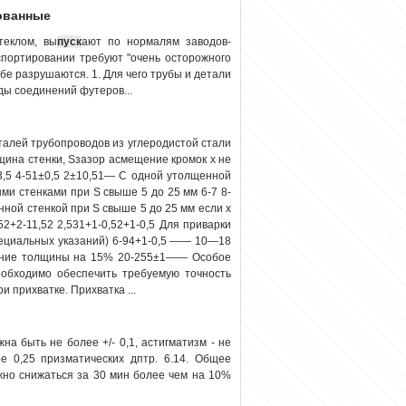
ованные
теклом, вы
пуск
ают по нормалям заводов-
спортировании требуют "очень осторожного
ибе разрушаются. 1. Для чего трубы и детали
ды соединений футеров...
еталей трубопроводов из углеродистой стали
ина стенки, Sзазор асмещение кромок х не
3,5 4-51±0,5 2±10,51— С одной утолщенной
ыми стенками при S свыше 5 до 25 мм 6-7 8-
нной стенкой при S свыше 5 до 25 мм если х
+2-11,52 2,531+1-0,52+1-0,5 Для приварки
пециальных указаний) 6-94+1-0,5 —— 10—18
ение толщины на 15% 20-255±1—— Особое
еобходимо обеспечить требуемую точность
 прихватке. Прихватка ...
а быть не более +/- 0,1, астигматизм - не
ее 0,25 призматических дптр. 6.14. Общее
жно снижаться за 30 мин более чем на 10%