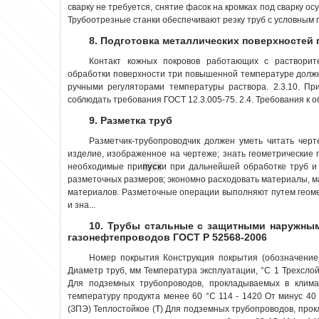
сварку не требуется, снятие фасок на кромках под сварку о
Трубоотрезные станки обеспечивают резку труб с условным пр
8. Подготовка металлических поверхностей 
Контакт кожных покровов работающих с раствори
обработки поверхности три повышенной температуре долж
ручными регуляторами температуры раствора. 2.3.10. П
соблюдать требования ГОСТ 12.3.005-75. 2.4. Требования к о
9. Разметка труб
Разметчик-трубопроводчик должен уметь читать черт
изделие, изображенное на чертеже; знать геометрические 
необходимые при
пуск
и при дальнейшей обработке труб и
разметочных размеров; экономно расходовать материалы, ма
материалов. Разметочные операции выполняют путем геом
и зна...
10. Трубы стальные с защитными наружны
газонефтепроводов ГОСТ Р 52568-2006
Номер покрытия Конструкция покрытия (обозначение
Диаметр труб, мм Температура эксплуатации, °С 1 Трехсло
Для подземных трубопроводов, прокладываемых в климати
температуру продукта менее 60 °С 114 - 1420 От минус 40
(ЗПЭ) Теплостойкое (Т) Для подземных трубопроводов, прок