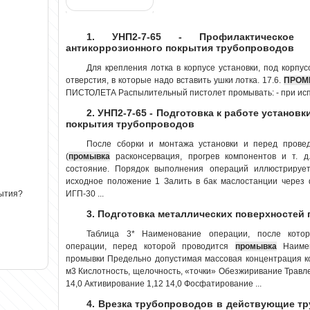
1. УНП2-7-65 - Профилактическое 
антикоррозионного покрытия трубопроводов
Для крепления лотка в корпусе установки, под корпу
отверстия, в которые надо вставить ушки лотка. 17.6.
ПРОМ
ПИСТОЛЕТА Распылительный пистолет промывать: - при испо
2. УНП2-7-65 - Подготовка к работе установ
покрытия трубопроводов
После сборки и монтажа установки и перед прове
(
промывка
расконсервация, прогрев компонентов и т. д.
состояние. Порядок выполнения операций иллюстрируетс
исходное положение 1 Залить в бак маслостанции через 
ИГП-30 ...
рытия?
3. Подготовка металлических поверхностей 
Таблица 3* Наименование операции, после кото
операции, перед которой проводится
промывка
Наимен
промывки Предельно допустимая массовая концентрация ко
м3 Кислотность, щелочность, «точки» Обезжиривание Травле
14,0 Активирование 1,12 14,0 Фосфатирование ...
4. Врезка трубопроводов в действующие т