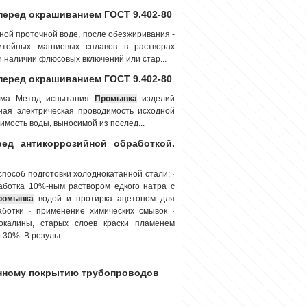
перед окрашиванием ГОСТ 9.402-80
ной проточной воде, после обезжиривания -
итейных магниевых сплавов в растворах
 наличии флюсовых включений или стар...
перед окрашиванием ГОСТ 9.402-80
орма Метод испытания
Промывка
изделий
ая электрическая проводимость исходной
имость воды, выносимой из послед...
ред антикоррозийной обработкой.
пособ подготовки холоднокатанной стали: ·
аботка 10%-ным раствором едкого натра с
ромывка
водой и протирка ацетоном для
аботки · применение химических смывок ·
окалины, старых слоев краски пламенем
30%. В результ...
онному покрытию трубопроводов