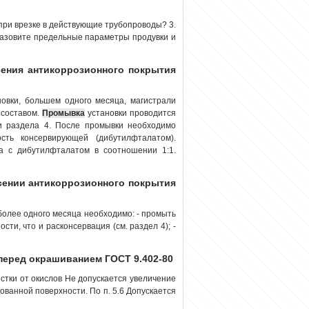
ри врезке в действующие трубопроводы? 3.
Назовите предельные параметры продувки и
есения антикоррозионного покрытия
овки, большем одного месяца, магистрали
 составом.
Промывка
установки проводится
ми раздела 4. После промывки необходимо
сть консервирующей (дибутилфталатом).
ла с дибутилфталатом в соотношении 1:1.
есении антикоррозионного покрытия
более одного месяца необходимо: - промыть
ти, что и расконсервация (см. раздел 4); -
перед окрашиванием ГОСТ 9.402-80
стки от окислов Не допускается увеличение
ованной поверхности. По п. 5.6 Допускается