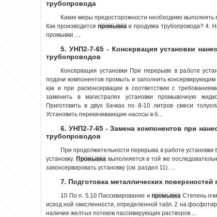
трубопровода
Какие меры предосторожности необходимо выполнять п
Как производится
промывка
и продувка трубопровода? 4. 
промывки. ...
5. УНП2-7-65 - Консервация установки нан
трубопроводов
Консервация установки При перерыве в работе устан
подачи компонентов промыть и заполнить консервирующим
как и при расконсервации в соответствии с требования
заменить в магистралях установки промывочную жидко
Приготовить в двух бачках по 8-10 литров смеси толуо
Установить перекачивающие насосы в б...
6. УНП2-7-65 - Замена компонентов при нан
трубопроводов
При продолжительности перерыва в работе установки 
установку.
Промывка
выполняется в той же последовательнос
законсервировать установку (см. раздел 11). ...
7. Подготовка металлических поверхностей 
10 По п. 5.10 Пассивирование и
промывка
Степень очи
исход ной окисленности, определенной табл. 2 на фосфотир
наличие желтых потеков пассивирующих растворов ...