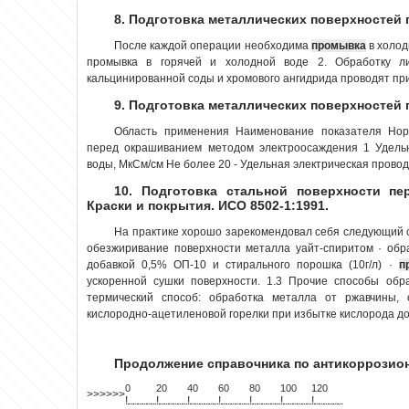
8. Подготовка металлических поверхностей 
После каждой операции необходима
промывка
в холод
промывка в горячей и холодной воде 2. Обработку л
кальцинированной соды и хромового ангидрида проводят при
9. Подготовка металлических поверхностей 
Область применения Наименование показателя Н
перед окрашиванием методом электроосаждения 1 Удельн
воды, МкСм/см Не более 20 - Удельная электрическая провод
10. Подготовка стальной поверхности пе
Краски и покрытия. ИСО 8502-1:1991.
На практике хорошо зарекомендовал себя следующий с
обезжиривание поверхности металла уайт-спиритом · обр
добавкой 0,5% ОП-10 и стирального порошка (10г/л) ·
п
ускоренной сушки поверхности. 1.3 Прочие способы обр
термический способ: обработка металла от ржавчины, 
кислородно-ацетиленовой горелки при избытке кислорода до 
Продолжение справочника по антикоррози
0
20
40
60
80
100
120
>>>>>>
!
.
.
.
.
.
.
.
.
.
.
.
.
.
.
.
.
.
.
.
!
.
.
.
.
.
.
.
.
.
.
.
.
.
.
.
.
.
.
.
!
.
.
.
.
.
.
.
.
.
.
.
.
.
.
.
.
.
.
.
!
.
.
.
.
.
.
.
.
.
.
.
.
.
.
.
.
.
.
.
!
.
.
.
.
.
.
.
.
.
.
.
.
.
.
.
.
.
.
.
!
.
.
.
.
.
.
.
.
.
.
.
.
.
.
.
.
.
.
.
!
.
.
.
.
.
.
.
.
.
.
.
.
.
.
.
.
.
.
.