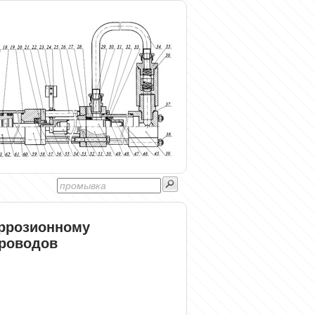
оррозионному
роводов