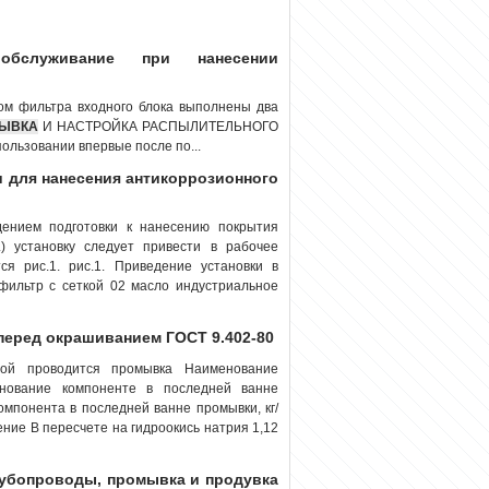
обслуживание при нанесении
сом фильтра входного блока выполнены два
ЫВКА
И НАСТРОЙКА РАСПЫЛИТЕЛЬНОГО
льзовании впервые после по...
ки для нанесения антикоррозионного
дением подготовки к нанесению покрытия
) установку следует привести в рабочее
я рис.1. рис.1. Приведение установки в
фильтр с сеткой 02 масло индустриальное
перед окрашиванием ГОСТ 9.402-80
рой проводится промывка Наименование
ование компоненте в последней ванне
мпонента в последней ванне промывки, кг/
ние В пересчете на гидроокись натрия 1,12
рубопроводы, промывка и продувка