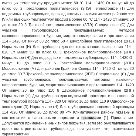
имеющих температуру продукта менее 60 °С 114 - 1420 От минус 40 до
плюс 60 2 Трехслойное полиэтиленовое (ЗПЭ) Теплостойкое (Т) Для
подземных трубопроводов, прокладываемых в климатических районах <*>
IV или имеющих температуру продукта более 60 °С 114 - 1420 От минус 50
до плюс 80 3 Трехслойное полиэтиленовое (ЗПЭ) Специальное (С) Для
участков трубопроводов, прокладываемых методом
наклоннонаправленного бурения, микротоннелирования и протаскивания
114 - 1420 От минус 60 до плюс 60 4 Двухслойное полиэтиленовое (2ПЭ)
Нормальное (Н) Для трубопроводов неответственного назначения 114 -
820 От минус 50 до плюс 60 5 Трехслойное полипропиленовое (ЗПП)
Нормальное (Н) Для подводных и подземных трубопроводов 114 - 1420 От
минус 10 до плюс 80 6 Трехслойное полипропиленовое (ЗПП)
Морозостойкое (М) Для районов Крайнего Севера 114 - 1420 От минус 20
до плюс 80 7 Трехслойное полипропиленовое (ЗПП) Специальное (С) Для
участков трубопроводов, прокладываемых методом наклонно-
направленного бурения, микротоннелирования и протаскивания 114 - 1420
От минус 20 до плюс 110 8 Двухслойное полипропиленовое (2ПП)
Нормальное (Н) Для трубопроводов подземной прокладки с повышенной
температурой продукта 114 - 820 От минус 10 до плюс 110 9 Однослойное
эпоксидное (Э) Нормальное (Н) Для трубопроводов подземной прокладки
114 -820 От минус 20 до плюс 80 <*> Климатические районы указаны в
соответствии с санитарными нормами и
правила
ми [1]. Примечание.
Допускается применение иных типов покрытия, если это обуславливается
проектом строительства трубопровода, при условии, что технические
характеристики ...