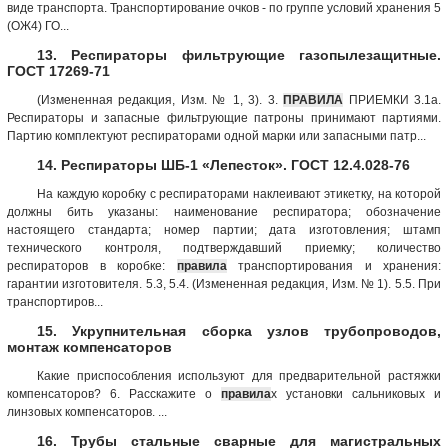
виде транспорта. Транспортирование очков - по группе условий хранения 5
(ОЖ4) ГО...
13. Респираторы фильтрующие газопылезащитные.
ГОСТ 17269-71
(Измененная редакция, Изм. № 1, 3). 3.
ПРАВИЛА
ПРИЕМКИ 3.1а.
Респираторы и запасные фильтрующие патроны принимают партиями.
Партию комплектуют респираторами одной марки или запасными патр...
14. Респираторы ШБ-1 «Лепесток». ГОСТ 12.4.028-76
На каждую коробку с респираторами наклеивают этикетку, на которой
должны бить указаны: наименование респиратора; обозначение
настоящего стандарта; номер партии; дата изготовления; штамп
технического контроля, подтверждавший приемку; количество
респираторов в коробке:
правила
транспортирования и хранения:
гарантии изготовителя. 5.3, 5.4. (Измененная редакция, Изм. № 1). 5.5. При
транспортиров...
15. Укрупнительная сборка узлов трубопроводов,
монтаж компенсаторов
Какие приспособления используют для предварительной растяжки
компенсаторов? 6. Расскажите о
правила
х установки сальниковых и
линзовых компенсаторов. ...
16. Трубы стальные сварные для магистральных