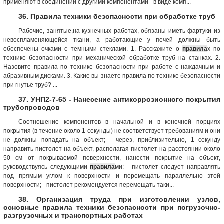
применяют в соединении с другими компонентами - в виде комп...
36. Правила техники безопасности при обработке труб
Рабочие, занятые,на кузнечных работах, обязаны иметь фартуки из
невоспламеняющейся ткани, а работающие у печей должны быть
обеспечены очками с темными стеклами. 1. Расскажите о
правила
х по
технике безопасности при механической обработке труб на станках. 2.
Назовите правила по технике безопасности при работе с наждачным и
абразивным дисками. 3. Какие вы знаете правила по технике безопасности
при гнутье труб? ...
37. УНП2-7-65 - Нанесение антикоррозионного покрытия
трубопроводов
Соотношение компонентов в начальной и в конечной порциях
покрытия (в течение около 1 секунды) не соответствует требованиям и они
не должны попадать на объект; - через, приблизительно, 1 секунду
направить пистолет на объект, располагая пистолет на расстоянии около
50 см от покрываемой поверхности, нанести покрытие на объект,
руководствуясь следующими
правила
ми: - пистолет следует направлять
под прямым углом к поверхности и перемещать параллельно этой
поверхности; - пистолет рекомендуется перемещать таки...
38. Организация труда при изготовлении узлов,
основные правила техники безопасности при погрузочно-
разгрузочных и транспортных работах