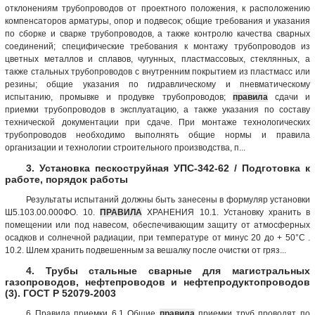
отклонениям трубопроводов от проектного положения, к расположению
компенсаторов арматуры, опор и подвесок; общие требования и указания
по сборке и сварке трубопроводов, а также контролю качества сварных
соединений; специфические требования к монтажу трубопроводов из
цветных металлов и сплавов, чугунных, пластмассовых, стеклянных, а
также стальных трубопроводов с внутренним покрытием из пластмасс или
резины; общие указания по гидравлическому и пневматическому
испытанию, промывке и продувке трубопроводов;
правила
сдачи и
приемки трубопроводов в эксплуатацию, а также указания по составу
технической документации при сдаче. При монтаже технологических
трубопроводов необходимо выполнять общие нормы и правила
организации и технологии строительного производства, п...
3. Установка пескоструйная УПС-342-62 / Подготовка к
работе, порядок работы
Результаты испытаний должны быть занесены в формуляр установки
Ш5.103.00.000ФО. 10.
ПРАВИЛА
ХРАНЕНИЯ 10.1. Установку хранить в
помещении или под навесом, обеспечивающим защиту от атмосферных
осадков и солнечной радиации, при температуре от минус 20 до + 50°С .
10.2. Шлем хранить подвешенным за вешалку после очистки от гряз...
4. Трубы стальные сварные для магистральных
газопроводов, нефтепроводов и нефтепродуктопроводов
(3). ГОСТ Р 52079-2003
6 Правила приемки 6.1 Общие
правила
приемки труб проводят по