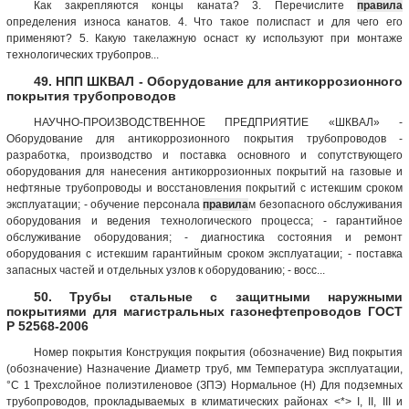
Как закрепляются концы каната? 3. Перечислите
правила
определения износа канатов. 4. Что такое полиспаст и для чего его
применяют? 5. Какую такелажную оснаст ку используют при монтаже
технологических трубопров...
49. НПП ШКВАЛ - Оборудование для антикоррозионного
покрытия трубопроводов
НАУЧНО-ПРОИЗВОДСТВЕННОЕ ПРЕДПРИЯТИЕ «ШКВАЛ» -
Оборудование для антикоррозионного покрытия трубопроводов -
разработка, производство и поставка основного и сопутствующего
оборудования для нанесения антикоррозионных покрытий на газовые и
нефтяные трубопроводы и восстановления покрытий с истекшим сроком
эксплуатации; - обучение персонала
правила
м безопасного обслуживания
оборудования и ведения технологического процесса; - гарантийное
обслуживание оборудования; - диагностика состояния и ремонт
оборудования с истекшим гарантийным сроком эксплуатации; - поставка
запасных частей и отдельных узлов к оборудованию; - восс...
50. Трубы стальные с защитными наружными
покрытиями для магистральных газонефтепроводов ГОСТ
Р 52568-2006
Номер покрытия Конструкция покрытия (обозначение) Вид покрытия
(обозначение) Назначение Диаметр труб, мм Температура эксплуатации,
°С 1 Трехслойное полиэтиленовое (ЗПЭ) Нормальное (Н) Для подземных
трубопроводов, прокладываемых в климатических районах <*> I, II, III и