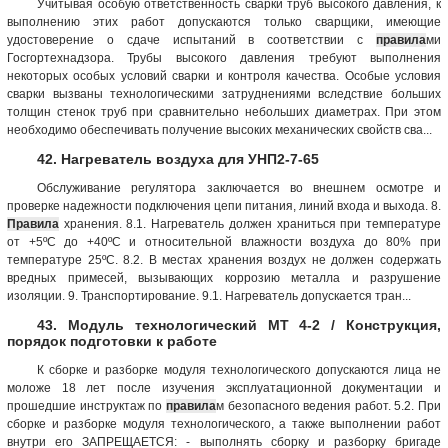
Учитывая особую ответственность сварки труб высокого давления, к
выполнению этих работ допускаются только сварщики, имеющие
удостоверение о сдаче испытаний в соответствии с
правила
ми
Госгортехнадзора. Трубы высокого давления требуют выполнения
некоторых особых условий сварки и контроля качества. Особые условия
сварки вызваны технологическими затруднениями вследствие больших
толщин стенок труб при сравнительно небольших диаметрах. При этом
необходимо обеспечивать получение высоких механических свойств сва...
42. Нагреватель воздуха для УНП2-7-65
Обслуживание регулятора заключается во внешнем осмотре и
проверке надежности подключения цепи питания, линий входа и выхода. 8.
Правила
хранения. 8.1. Нагреватель должен храниться при температуре
от +5ºС до +40ºС и относительной влажности воздуха до 80% при
температуре 25ºС. 8.2. В местах хранения воздух не должен содержать
вредных примесей, вызывающих коррозию металла и разрушение
изоляции. 9. Транспортирование. 9.1. Нагреватель допускается тран...
43. Модуль технологический МТ 4-2 / Конструкция,
порядок подготовки к работе
К сборке и разборке модуля технологического допускаются лица не
моложе 18 лет после изучения эксплуатационной документации и
прошедшие инструктаж по
правила
м безопасного ведения работ. 5.2. При
сборке и разборке модуля технологического, а также выполнении работ
внутри его ЗАПРЕЩАЕТСЯ: - выполнять сборку и разборку бригаде