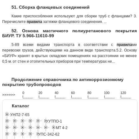
51. Сборка фланцевых соединений
Какие приспособления используют для сборки труб с фланцами? 3.
Перечислите
правила
затяжки фланцевого соединения. ...
52. Основа мастичного полиуретанового покрытия
БИУР. ТУ 5.966-11610-99
5-89 всеми видами транспорта в соответствии с
правила
ми
перевозки грузов, действующими на данном виде транспорта.5.2. Основу
«БИУР» хранят в крытых складских помещениях на расстоянии не менее
0,5 м. от стен и отопительных приборов при температурах не...
Продолжение справочника по антикоррозионному
покрытию трубопроводов
0
20
40
60
80
100
120
>>>>>>
!
.
.
.
.
.
.
.
.
.
.
.
.
.
.
.
.
.
.
.
!
.
.
.
.
.
.
.
.
.
.
.
.
.
.
.
.
.
.
.
!
.
.
.
.
.
.
.
.
.
.
.
.
.
.
.
.
.
.
.
!
.
.
.
.
.
.
.
.
.
.
.
.
.
.
.
.
.
.
.
!
.
.
.
.
.
.
.
.
.
.
.
.
.
.
.
.
.
.
.
!
.
.
.
.
.
.
.
.
.
.
.
.
.
.
.
.
.
.
.
!
.
.
.
.
.
.
.
.
.
.
.
.
.
.
.
.
.
.
.
Каталог
УНП2-7-65
УУТПО-1
МТ 4-2
УПС-342-62