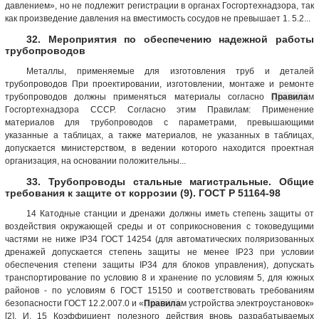
давлением», но не подлежит регистрации в органах Госгортехнадзора, так
как произведение давления на вместимость сосудов не превышает 1. 5.2...
32. Мероприятия по обеспечению надежной работы
трубопроводов
Металлы, применяемые для изготовления труб и деталей
трубопроводов При проектировании, изготовлении, монтаже и ремонте
трубопроводов должны применяться материалы согласно
Правила
м
Госгортехнадзора СССР. Согласно этим Правилам: Применение
материалов для трубопроводов с параметрами, превышающими
указанные а таблицах, а также материалов, не указанных в таблицах,
допускается министерством, в ведении которого находится проектная
организация, на основании положительны...
33. Трубопроводы стальные магистральные. Общие
требования к защите от коррозии (9). ГОСТ Р 51164-98
14 Катодные станции и дренажи должны иметь степень защиты от
воздействия окружающей среды и от соприкосновения с токоведущими
частями не ниже IР34 ГОСТ 14254 (для автоматических поляризованных
дренажей допускается степень защиты не менее IР23 при условии
обеспечения степени защиты IР34 для блоков управления), допускать
транспортирование по условию 8 и хранение по условиям 5, для южных
районов - по условиям 6 ГОСТ 15150 и соответствовать требованиям
безопасности ГОСТ 12.2.007.0 и «
Правила
м устройства электроустановок»
[2]. И. 15 Коэффициент полезного действия вновь разрабатываемых