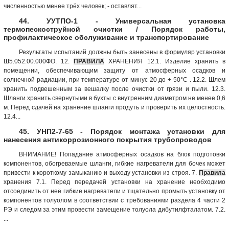
численностью менее трёх человек; - оставлят...
44. УУТПО-1 - Универсальная установка
термопескоструйной очистки / Порядок работы,
профилактическое обслуживание и транспортирование
Результаты испытаний должны быть занесены в формуляр установки
Ш5.052.00.000ФО. 12.
ПРАВИЛА
ХРАНЕНИЯ 12.1. Изделие хранить в
помещении, обеспечивающим защиту от атмосферных осадков и
солнечной радиации, при температуре от минус 20 до + 50°С . 12.2. Шлем
хранить подвешенным за вешалку после очистки от грязи и пыли. 12.3.
Шланги хранить свернутыми в бухты с внутренним диаметром не менее 0,6
м. Перед сдачей на хранение шланги продуть и проверить их целостность.
12.4...
45. УНП2-7-65 - Порядок монтажа установки для
нанесения антикоррозионного покрытия трубопроводов
ВНИМАНИЕ! Попадание атмосферных осадков на блок подготовки
компонентов, обогреваемые шланги, гибкие нагреватели для бочек может
привести к короткому замыканию и выходу установки из строя. 7.
Правила
хранения 7.1. Перед передачей установки на хранение необходимо
отсоединить от неё гибкие нагреватели и тщательно промыть установку от
компонентов толуолом в соответствии с требованиями раздела 4 части 2
РЭ и следом за этим провести замещение толуола дибутилфталатом. 7.2.
...