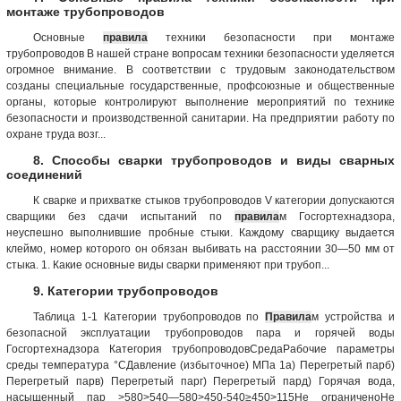
монтаже трубопроводов
Основные
правила
техники безопасности при монтаже
трубопроводов В нашей стране вопросам техники безопасности уделяется
огромное внимание. В соответствии с трудовым законодательством
созданы специальные государственные, профсоюзные и общественные
органы, которые контролируют выполнение мероприятий по технике
безопасности и производственной санитарии. На предприятии работу по
охране труда возг...
8. Способы сварки трубопроводов и виды сварных
соединений
К сварке и прихватке стыков трубопроводов V категории допускаются
сварщики без сдачи испытаний по
правила
м Госгортехнадзора,
неуспешно выполнившие пробные стыки. Каждому сварщику выдается
клеймо, номер которого он обязан выбивать на расстоянии 30—50 мм от
стыка. 1. Какие основные виды сварки применяют при трубоп...
9. Категории трубопроводов
Таблица 1-1 Категории трубопроводов по
Правила
м устройства и
безопасной эксплуатации трубопроводов пара и горячей воды
Госгортехнадзора Категория трубопроводовСредаРабочие параметры
среды температура °СДавление (избыточное) МПа 1а) Перегретый парб)
Перегретый парв) Перегретый парг) Перегретый пард) Горячая вода,
насыщенный пар >580>540—580>450-540≥450>115Не ограниченоНе