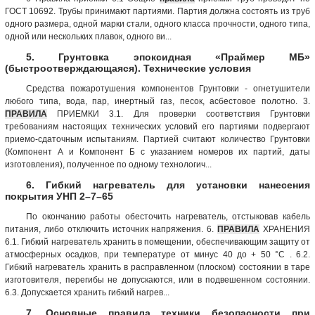
ГОСТ 10692. Трубы принимают партиями. Партия должна состоять из труб
одного размера, одной марки стали, одного класса прочности, одного типа,
одной или нескольких плавок, одного ви...
5. Грунтовка эпоксидная «Праймер МБ»
(быстроотверждающаяся). Технические условия
Средства пожаротушения компонентов Грунтовки - огнетушители
любого типа, вода, пар, инертный газ, песок, асбестовое полотно. 3.
ПРАВИЛА
ПРИЕМКИ 3.1. Для проверки соответствия Грунтовки
требованиям настоящих технических условий его партиями подвергают
приемо-сдаточным испытаниям. Партией считают количество Грунтовки
(Компонент А и Компонент Б с указанием номеров их партий, даты
изготовления), полученное по одному технологич...
6. Гибкий нагреватель для установки нанесения
покрытия УНП 2–7–65
По окончанию работы обесточить нагреватель, отстыковав кабель
питания, либо отключить источник напряжения. 6.
ПРАВИЛА
ХРАНЕНИЯ
6.1. Гибкий нагреватель хранить в помещении, обеспечивающим защиту от
атмосферных осадков, при температуре от минус 40 до + 50 °С . 6.2.
Гибкий нагреватель хранить в расправленном (плоском) состоянии в таре
изготовителя, перегибы не допускаются, или в подвешенном состоянии.
6.3. Допускается хранить гибкий нагрев...
7. Основные правила техники безопасности при