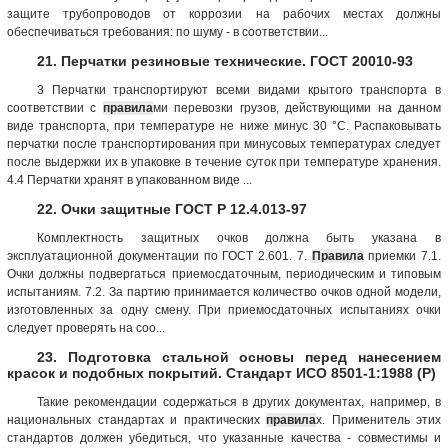
защите трубопроводов от коррозии на рабочих местах должны
обеспечиваться требования: по шуму - в соответствии...
21. Перчатки резиновые технические. ГОСТ 20010-93
3 Перчатки транспортируют всеми видами крытого транспорта в
соответствии с
правила
ми перевозки грузов, действующими на данном
виде транспорта, при температуре не ниже минус 30 °С. Распаковывать
перчатки после транспортирования при минусовых температурах следует
после выдержки их в упаковке в течение суток при температуре хранения.
4.4 Перчатки хранят в упакованном виде ...
22. Очки защитные ГОСТ Р 12.4.013-97
Комплектность защитных очков должна быть указана в
эксплуатационной документации по ГОСТ 2.601. 7.
Правила
приемки 7.1.
Очки должны подвергаться приемосдаточным, периодическим и типовым
испытаниям. 7.2. За партию принимается количество очков одной модели,
изготовленных за одну смену. При приемосдаточных испытаниях очки
следует проверять на соо...
23. Подготовка стальной основы перед нанесением
красок и подобных покрытий. Стандарт ИСО 8501-1:1988 (Р)
Такие рекомендации содержаться в других документах, например, в
национальных стандартах и практических
правила
х. Применитель этих
стандартов должен убедиться, что указанные качества - совместимы и