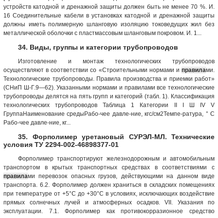
устройств катодной и дренажной защиты должен быть не менее 70 %. И.
16 Соединительные кабели в установках катодной и дренажной защиты
должны иметь полимерную шланговую изоляцию токоведущих жил без
металлической оболочки с пластмассовым шланговым покровом. И. 1...
34. Виды, группы и категории трубопроводов
Изготовление и монтаж технологических трубопроводов
осуществляют в соответствии со «Строительными нормами и
правила
ми.
Технологические трубопроводы. Правила производства и приемки работ»
(СНиП Ш-Г.9—62). Указанными нормами и правилами все технологические
трубопроводы делятся на пять групп и категорий (табл. 1). Классификация
технологических трубопроводов Таблица 1 Категории II I Ш IV V
ГруппаНаименование средыРабо-чее давле-ние, кгс/см2Темпе-ратура, ° С
Рабо-чее давле-ние, кг...
35. Форполимер уретановый СУРЭЛ-МЛ. Технические
условия ТУ 2294-002-46898377-01
Форполимер транспортируют железнодорожным и автомобильным
транспортом в крытых транспортных средствах в соответствиями с
правила
ми перевозок опасных грузов, действующими на данном виде
транспорта. 6.2. Форполимер должен храниться в складских помещениях
при температуре от +5°С до +30°С в условиях, исключающих воздействие
прямых солнечных лучей и атмосферных осадков. VII. Указания по
эксплуатации. 7.1. Форполимер как противокорразионное средство