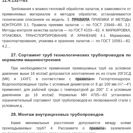
12.4.132—83
Требования к влажно-тепловой обработке халатов, в зависимости от
применяемых материалов и методов обработки, устанавливаются
техническим описанием на модель. 3.
ПРАВИЛА
ПРИЕМКИ И МЕТОДЫ
КОНТРОЛЯ 3.1. Правила приемки халатов — по ГОСТ 23948—80. 3.2.
Методы контроля качества халатов — по ГОСТ 4103—82. 4. МАРКИРОВКА,
УПАКОВКА, ТРАНСПОРТИРОВАНИЕ И ХРАНЕНИЕ 4.1. Маркировка,
транспортирование, упаковка и хранение халатов — по ГОСТ 10581—82.
4.2....
27. Сортамент труб технологических трубопроводов по
нормалям машиностроения
При необходимости применения прямошовных труб на условное
давление выше 16 кгс/см2 допускается изготовление их из стали 20Г2СД
(МК) и 14ХГС в соответствии с
правила
ми Госгортехнадзора.
Водогазопроводные трубы с условным диаметром от 8 до 100 мм (¼"—4")
применяют, для рабочей среды с температурой до 200° С и условным
давлением до 16 кгс/см2. Нормалью МН 4705—63 установлен
ограничительный сортамент труб трубопроводов из легированной стали с
условным д...
28. Монтаж внутрицеховых трубопроводов
Какие минимальные расстояния допускаются между осями
прокладываемых труб? 4. Расскажите о
правила
х заземления