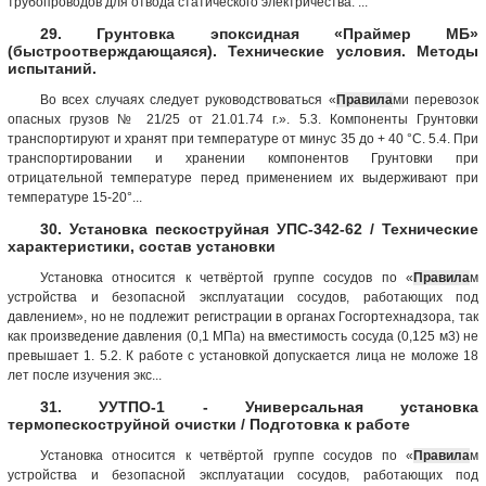
трубопроводов для отвода статического электричества. ...
29. Грунтовка эпоксидная «Праймер МБ»
(быстроотверждающаяся). Технические условия. Методы
испытаний.
Во всех случаях следует руководствоваться «
Правила
ми перевозок
опасных грузов № 21/25 от 21.01.74 г.». 5.3. Компоненты Грунтовки
транспортируют и хранят при температуре от минус 35 до + 40 °С. 5.4. При
транспортировании и хранении компонентов Грунтовки при
отрицательной температуре перед применением их выдерживают при
температуре 15-20°...
30. Установка пескоструйная УПС-342-62 / Технические
характеристики, состав установки
Установка относится к четвёртой группе сосудов по «
Правила
м
устройства и безопасной эксплуатации сосудов, работающих под
давлением», но не подлежит регистрации в органах Госгортехнадзора, так
как произведение давления (0,1 МПа) на вместимость сосуда (0,125 м3) не
превышает 1. 5.2. К работе с установкой допускается лица не моложе 18
лет после изучения экс...
31. УУТПО-1 - Универсальная установка
термопескоструйной очистки / Подготовка к работе
Установка относится к четвёртой группе сосудов по «
Правила
м
устройства и безопасной эксплуатации сосудов, работающих под