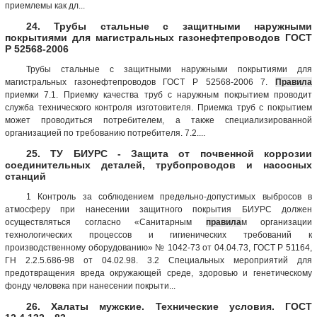
приемлемы как дл...
24. Трубы стальные с защитными наружными
покрытиями для магистральных газонефтепроводов ГОСТ
Р 52568-2006
Трубы стальные с защитными наружными покрытиями для
магистральных газонефтепроводов ГОСТ Р 52568-2006 7.
Правила
приемки 7.1. Приемку качества труб с наружным покрытием проводит
служба технического контроля изготовителя. Приемка труб с покрытием
может проводиться потребителем, а также специализированной
организацией по требованию потребителя. 7.2....
25. ТУ БИУРС - Защита от почвенной коррозии
соединительных деталей, трубопроводов и насосных
станций
1 Контроль за соблюдением предельно-допустимых выбросов в
атмосферу при нанесении защитного покрытия БИУРС должен
осуществляться согласно «Санитарным
правила
м организации
технологических процессов и гигиенических требований к
производственному оборудованию» № 1042-73 от 04.04.73, ГОСТ Р 51164,
ГН 2.2.5.686-98 от 04.02.98. 3.2 Специальных мероприятий для
предотвращения вреда окружающей среде, здоровью и генетическому
фонду человека при нанесении покрыти...
26. Халаты мужские. Технические условия. ГОСТ