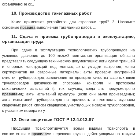
ограниченоНе ог...
10. Производство такелажных работ
Какие применяют устройства для строповки труб? 3. Назовите
основные
правила
выполнения такелажных работ. ...
11. Сдача и приемка трубопроводов в эксплуатацию,
организация труда
При сдаче в эксплуатацию технологических трубопроводов на
условное давление до 100 кгс/см2 монтажная организация обязана
представлять следующую техническую документацию: акты сдачи траншей
и опорных конструкций под монтаж, акты укладки патронов; копии
сертификатов на сварочные материалы; акты проверки внутренней
очистки трубопроводов; заключения по проверке качества сварных швов
трубопроводов физическими способами контроля и протоколы
механических испытаний (в тех случаях, когда это предусмотрено
правила
ми); акты испытаний арматуры (если они были произведены);
акты испытаний трубопроводов на прочность и плотность; журналы
сварочных работ; списки сварщиков, участвующих в сварке трубопроводов,
с указанием номера их у...
12. Очки защитные ГОСТ Р 12.4.013-97
Продукция транспортируется всеми видами транспорта в
соответствии с
правила
ми перевозки грузов, действующими на каждом