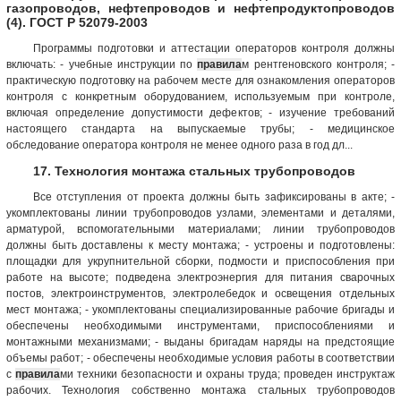
газопроводов, нефтепроводов и нефтепродуктопроводов
(4). ГОСТ Р 52079-2003
Программы подготовки и аттестации операторов контроля должны
включать: - учебные инструкции по
правила
м рентгеновского контроля; -
практическую подготовку на рабочем месте для ознакомления операторов
контроля с конкретным оборудованием, используемым при контроле,
включая определение допустимости дефектов; - изучение требований
настоящего стандарта на выпускаемые трубы; - медицинское
обследование оператора контроля не менее одного раза в год дл...
17. Технология монтажа стальных трубопроводов
Все отступления от проекта должны быть зафиксированы в акте; -
укомплектованы линии трубопроводов узлами, элементами и деталями,
арматурой, вспомогательными материалами; линии трубопроводов
должны быть доставлены к месту монтажа; - устроены и подготовлены:
площадки для укрупнительной сборки, подмости и приспособления при
работе на высоте; подведена электроэнергия для питания сварочных
постов, электроинструментов, электролебедок и освещения отдельных
мест монтажа; - укомплектованы специализированные рабочие бригады и
обеспечены необходимыми инструментами, приспособлениями и
монтажными механизмами; - выданы бригадам наряды на предстоящие
объемы работ; - обеспечены необходимые условия работы в соответствии
с
правила
ми техники безопасности и охраны труда; проведен инструктаж
рабочих. Технология собственно монтажа стальных трубопроводов