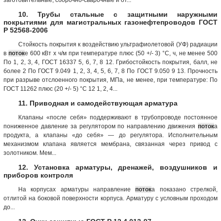
10. Трубы стальные с защитными наружными
покрытиями для магистральных газонефтепроводов ГОСТ
Р 52568-2006
Стойкость покрытия к воздействию ультрафиолетовой (УФ) радиации
в
поток
е 600 кВт х ч/м при температуре плюс (50 +/- 3) °С, ч, не менее 500
По 1, 2, 3, 4, ГОСТ 16337 5, 6, 7, 8 12. Грибостойкость покрытия, балл, не
более 2 По ГОСТ 9.049 1, 2, 3, 4, 5, 6, 7, 8 По ГОСТ 9.050 9 13. Прочность
при разрыве отслоенного покрытия, МПа, не менее, при температуре: По
ГОСТ 11262 плюс (20 +/- 5) °С 12 1, 2, 4...
11. Приводная и самодействующая арматура
Клапаны «после себя» поддерживают в трубопроводе постоянное
пониженное давление за регулятором по направлению движения
поток
а
продукта, а клапаны «до себя» — до регулятора. Исполнительным
механизмом клапана является мембрана, связанная через привод с
золотником. Мем...
12. Установка арматуры, дренажей, воздушников и
приборов контроля
На корпусах арматуры направление
поток
а показано стрелкой,
отлитой на боковой поверхности корпуса. Арматуру с условным проходом
до...