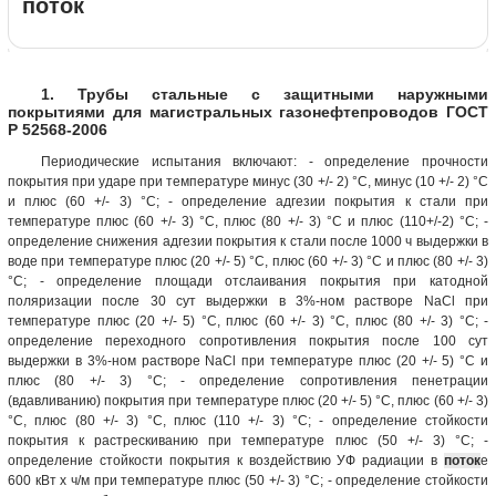
поток
1. Трубы стальные с защитными наружными
покрытиями для магистральных газонефтепроводов ГОСТ
Р 52568-2006
Периодические испытания включают: - определение прочности
покрытия при ударе при температуре минус (30 +/- 2) °C, минус (10 +/- 2) °C
и плюс (60 +/- 3) °C; - определение адгезии покрытия к стали при
температуре плюс (60 +/- 3) °C, плюс (80 +/- 3) °C и плюс (110+/-2) °C; -
определение снижения адгезии покрытия к стали после 1000 ч выдержки в
воде при температуре плюс (20 +/- 5) °C, плюс (60 +/- 3) °C и плюс (80 +/- 3)
°C; - определение площади отслаивания покрытия при катодной
поляризации после 30 сут выдержки в 3%-ном растворе NaCl при
температуре плюс (20 +/- 5) °C, плюс (60 +/- 3) °C, плюс (80 +/- 3) °C; -
определение переходного сопротивления покрытия после 100 сут
выдержки в 3%-ном растворе NaCl при температуре плюс (20 +/- 5) °C и
плюс (80 +/- 3) °C; - определение сопротивления пенетрации
(вдавливанию) покрытия при температуре плюс (20 +/- 5) °C, плюс (60 +/- 3)
°C, плюс (80 +/- 3) °C, плюс (110 +/- 3) °C; - определение стойкости
покрытия к растрескиванию при температуре плюс (50 +/- 3) °C; -
определение стойкости покрытия к воздействию УФ радиации в
поток
е
600 кВт x ч/м при температуре плюс (50 +/- 3) °C; - определение стойкости