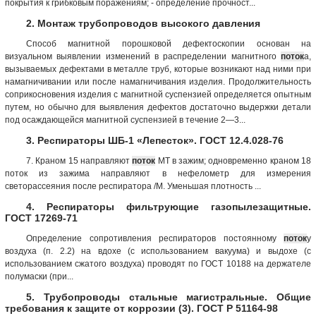
покрытия к грибковым поражениям; - определение прочност...
2. Монтаж трубопроводов высокого давления
Способ магнитной порошковой дефектоскопии основан на
визуальном выявлении изменений в распределении магнитного
поток
а,
вызываемых дефектами в металле труб, которые возникают над ними при
намагничивании или после намагничивания изделия. Продолжительность
соприкосновения изделия с магнитной суспензией определяется опытным
путем, но обычно для выявления дефектов достаточно выдержки детали
под осаждающейся магнитной суспензией в течение 2—3...
3. Респираторы ШБ-1 «Лепесток». ГОСТ 12.4.028-76
7. Краном 15 направляют
поток
МТ в зажим; одновременно краном 18
поток из зажима направляют в нефелометр для измерения
светорассеяния после респиратора /М. Уменьшая плотность ...
4. Респираторы фильтрующие газопылезащитные.
ГОСТ 17269-71
Определение сопротивления респираторов постоянному
поток
у
воздуха (п. 2.2) на вдохе (с использованием вакуума) и выдохе (с
использованием сжатого воздуха) проводят по ГОСТ 10188 на держателе
полумаски (при...
5. Трубопроводы стальные магистральные. Общие
требования к защите от коррозии (3). ГОСТ Р 51164-98