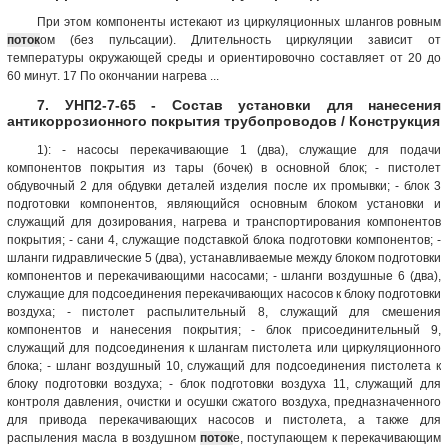
При этом компоненты истекают из циркуляционных шлангов ровным
поток
ом (без пульсации). Длительность циркуляции зависит от
температуры окружающей среды и ориентировочно составляет от 20 до
60 минут. 17 По окончании нагрева ...
7. УНП2-7-65 - Состав установки для нанесения
антикоррозионного покрытия трубопроводов / Конструкция
1): - насосы перекачивающие 1 (два), служащие для подачи
компонентов покрытия из тары (бочек) в основной блок; - пистолет
обдувочный 2 для обдувки деталей изделия после их промывки; - блок 3
подготовки компонентов, являющийся основным блоком установки и
служащий для дозирования, нагрева и транспортирования компонентов
покрытия; - сани 4, служащие подставкой блока подготовки компонентов; -
шланги гидравлические 5 (два), устанавливаемые между блоком подготовки
компонентов и перекачивающими насосами; - шланги воздушные 6 (два),
служащие для подсоединения перекачивающих насосов к блоку подготовки
воздуха; - пистолет распылительный 8, служащий для смешения
компонентов и нанесения покрытия; - блок присоединительный 9,
служащий для подсоединения к шлангам пистолета или циркуляционного
блока; - шланг воздушный 10, служащий для подсоединения пистолета к
блоку подготовки воздуха; - блок подготовки воздуха 11, служащий для
контроля давления, очистки и осушки сжатого воздуха, предназначенного
для привода перекачивающих насосов и пистолета, а также для
распыления масла в воздушном
поток
е, поступающем к перекачивающим