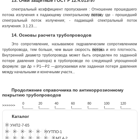
13. Очки защитные ГОСТ Р 12.4.013-97
спектральный коэффициент пропускания : Отношение прошедшего
потока излучения к падающему спектральному
поток
у где - прошедший
спектральный поток излучения; - падающий спектральный поток
излучения. 3.1.23....
14. Основы расчета трубопроводов
Это сопротивление, называемое гидравлическим сопротивлением
трубопровода, тем больше, чем выше скорость
поток
а и его плотность.
Внутренний диаметр трубопровода может быть определен по заданной
потере давления (напора) в трубопроводе по следующей упрощенной
формуле: где ∆p = P1—Р2 —допускаемая или заданная потеря давления
между начальными и конечными участк...
Продолжение справочника по антикоррозионному
покрытию трубопроводов
0
20
40
60
80
100
120
>>>>>>
!
.
.
.
.
.
.
.
.
.
.
.
.
.
.
.
.
.
.
.
!
.
.
.
.
.
.
.
.
.
.
.
.
.
.
.
.
.
.
.
!
.
.
.
.
.
.
.
.
.
.
.
.
.
.
.
.
.
.
.
!
.
.
.
.
.
.
.
.
.
.
.
.
.
.
.
.
.
.
.
!
.
.
.
.
.
.
.
.
.
.
.
.
.
.
.
.
.
.
.
!
.
.
.
.
.
.
.
.
.
.
.
.
.
.
.
.
.
.
.
!
.
.
.
.
.
.
.
.
.
.
.
.
.
.
.
.
.
.
.
Каталог
УНП2-7-65
УУТПО-1
МТ 4-2