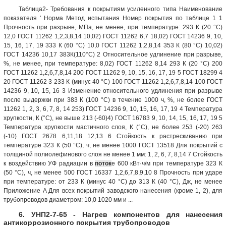
Таблица2- Требования к покрытиям усиленного типа Наименование
показателя ' Норма Метод испытания Номер покрытия по таблице 1 1
Прочность при разрыве, МПа, не менее, при температуре: 293 К (20 °С)
12,0 ГОСТ 11262 1,2,3,8,14 10,02) ГОСТ 11262 6,7 18,02) ГОСТ 14236 9, 10,
15, 16, 17, 19 333 К (60 °С) 10,0 ГОСТ 11262 1,2,8,14 353 К (80 °С) 10,02)
ГОСТ 14236 10,17 383К(110°С) 2 Относительное удлинение при разрыве,
%, не менее, при температуре: 8,02) ГОСТ 11262 8,14 293 К (20 °С) 200
ГОСТ 11262 1,2,6,7,8,14 200 ГОСТ 11262 9, 10, 15, 16, 17, 19 5 ГОСТ 18299 4
20 ГОСТ 11262 3 233 К (минус 40 °С) 100 ГОСТ 11262 1,2,6,7,8,14 100 ГОСТ
14236 9, 10, 15, 16 3 Изменение относительного удлинения при разрыве
после выдержки при 383 К (100 °С) в течение 1000 ч, %, не более ГОСТ
11262 1, 2, 3, 6, 7, 8, 14 253) ГОСТ 14236 9, 10, 15, 16, 17, 19 4 Температура
хрупкости, К (°С), не выше 213 (-60)4) ГОСТ 16783 9, 10, 14, 15, 16, 17, 19 5
Температура хрупкости мастичного слоя, К (°С), не более 253 (-20) 263
(-10) ГОСТ 2678 6,11,18 12,13 6 Стойкость к растрескиванию при
температуре 323 К (50 °С), ч, не менее 1000 ГОСТ 13518 Для покрытий с
толщиной полиолефинового слоя не менее 1 мм: 1, 2, 6, 7, 8,14 7 Стойкость
к воздействию УФ радиации в
поток
е 600 кВт·ч/м при температуре 323 К
(50 °С), ч, не менее 500 ГОСТ 16337 1,2,6,7,8,9,10 8 Прочность при ударе
при температуре: от 233 К (минус 40 °С) до 313 К (40 °С), Дж, не менее
Приложение A Для всех покрытий заводского нанесения (кроме 1, 2), для
трубопроводов диаметром: 10,0 1020 мм и ...
6. УНП2-7-65 - Нагрев компонентов для нанесения
антикоррозионного покрытия трубопроводов