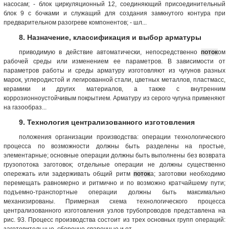
насосам; - блок циркуляционный 12, соединяющий присоединительный
блок 9 с бочками и служащий для создания замкнутого контура при
предварительном разогреве компонентов; - шл...
8. Назначение, классификация и выбор арматуры
приводимую в действие автоматически, непосредственно
поток
ом
рабочей среды или изменением ее параметров. В зависимости от
параметров работы и среды арматуру изготовляют из чугунов разных
марок, углеродистой и легированной стали, цветных металлов, пластмасс,
керамики и других материалов, а также с внутренним
коррозионноустойчивым покрытием. Арматуру из серого чугуна применяют
на газообраз...
9. Технология централизованного изготовления
положения организации производства: операции технологического
процесса по возможности должны быть разделены на простые,
элементарные; основные операции должны быть выполнены без возврата
грузопотока заготовок; отдельные операции не должны существенно
опережать или задерживать общий ритм
поток
а; заготовки необходимо
перемещать равномерно и ритмично и по возможно кратчайшему пути;
подъемно-транспортные операции должны быть максимально
механизированы. Примерная схема технологического процесса
централизованного изготовления узлов трубопроводов представлена на
рис. 93. Процесс производства состоит из трех основных групп операций:
заготовительные, сборочно-сварочные и от...