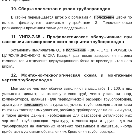
10. Сборка элементов и узлов трубопроводов
В стойке перемещается шток 5 с роликами 4.
Положение
штока по
высоте фиксируется зажимным устройством 3. Телескопические
роликоопоры применяют также для поддержания...
11. УНП2-7-65 - Профилактическое обслуживание при
нанесении антикоррозионного покрытия трубопроводов
Установить выключатель Q1 в
положение
«ВКЛ». 17.2. ПРОМЫВКА
ЦИРКУЛЯЦИОННОГО БЛОКА Каждый раз после завершения нагрева
компонентов и отделения циркуляционного блока от присоединительного
цирку...
12. Монтажно-технологическая схема и монтажный
чертеж трубопроводов
Монтажные чертежи обычно выполняют в масштабе 1 : 100; в них
указывают: диаметр и толщину стенок труб, места установки опор,
компенсаторов, фланцев (для периодической разборки трубопроводов),
арматуры и
положение
ее штурвалов, уклоны трубопроводов с отметками
конечных точек прямых участков, разбивку трубопроводов на линии и узлы,
а также другие данные, необходимые для разработки деталировочных
чертежей трубопроводов. Арматуру, компенсаторы и другие детали
трубопроводов на монтажных чертежах показывают в масштабе, иногда
прибегают к условным обозначениям. Крепления трубопроводо...