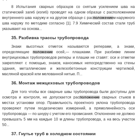
8 Испытания сварных образцов со снятым усилением шва на
статический загиб (изгиб) проводят на одном образце с расположением
внутреннего шва наружу и на другом образце с рас
положение
м наружного
шва наружу по методике согласно [1]. 7.9 Химический состав стали труб
указывают на основа...
35. Разбивка трассы трубопровода
Знаки высотных отметок называются реперами, а знаки,
определяющие
положение
осей,— плашками. При разбивке линии
внутрицеховых трубопроводов реперы и плашки не ставят: оси и отметки
закрепляют с помощью, знаков, наносимых непосредственно на стены
здания, металлические и железобетонные конструкции чертилкой,
масляной краской или мелованной нитью. П...
36. Монтаж межцеховых трубопроводов
Для того чтобы все сварные швы трубопровода были доступны для
осмотра и контроля, не допускается рас
положение
сварных стыков в
местах установки опор. Правильность проектного уклона трубопровода
проверяют путем геодезических измерений, а прямолинейность оси
трубопровода — по шнуру с учетом его провисания. Отклонение не должно
превышать 5 мм на каждые 10 м длины трубопровода, а на весь участок
50...
37. Гнутье труб в холодном состоянии