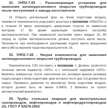
32. УНП2-7-65 - Расконсервация установки для
нанесения антикоррозионного покрытия трубопроводов
после поступления с завода-изготовителя
16 Открыть центральный кран на блоке подготовки воздуха,
перевести переключатель рода работ дозатора в
положение
«РАБОТА» и
в течение 10 минут производить циркуляцию толуола по замкнутым
контурам. 17 Во время циркуляции проверить настройку
маслораспылителя. При правильной настройке через каждые 30…80
секунд из трубки маслораспылителя должна поступать капля масла.
Произвести при необходимости регулировку подачи масла вращением
винта М6 на верхнем торце маслораспылителя. 18...
33. УНП2-7-65 - Нагрев компонентов для нанесения
антикоррозионного покрытия трубопроводов
Переключатель УЗО поставить в
положение
1. Должны засветится
зеленым светом индикатор «ОП1» и с небольшой задержкой «ОП2».
Включить компрессор, после наполнения его ресивера краном ресивера
подать воздух к блоку подготовки, кран которого поз.8 (рис.14) должен быть
закрыт. Проверить давление по манометру блока подготовки воздуха,
которое должно быть не менее 0,4МПа. 5 Включить на пульте
автоматический выключател...
34. Трубы стальные сварные для магистральных
газопроводов, нефтепроводов и нефтепродуктопроводов
(3). ГОСТ Р 52079-2003