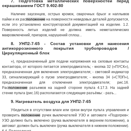
7. Подготовка металлических поверхностей перед
окрашиванием ГОСТ 9.402-80
Наличие заусенцев, острых кромок, сварочных брызг и наплывов
пайки и их рас
положение
на поверхности невидовых деталей допускается,
если это установлено конструкторской документацией на изделие. 1.2.
Поверхность литых изделий не должна иметь неметаллических
макровключений, пригаров, нарушений сплош...
8. УНП2-7-65 - Состав установки для нанесения
антикоррозионного покрытия трубопроводов /
Циркуляционный блок
»), предназначенный для подачи напряжения на силовые контакты
контактора, от которого питается электродвигатель; - кнопка 32 («ПУСК»),
предназначенная для включения электродвигателя; - световой индикатор
33, сигнализирующий о пуске электродвигателя; - кнопка 34 («СТОП»),
предназначенная для отключения электродвигателя; рис.16.
Рас
положение
разъемов на задней стороне пульта 4.17.3. На задней
стенке пульта (рис.16) располагаются следующие разъёмы: - разъ...
9. Нагреватель воздуха для УНП2-7-65
Убедиться в отсутствии влаги или грязи внутри пульта управления и
проверить
положение
ручек выключателей УЗО и автомате «Подогрев»:
УЗО должно быть включено (ручка выключателя в верхнем положении), а
автомат должен быть выключен (ручка выключателя в нижнем положении).
6.4. Подсоединит...