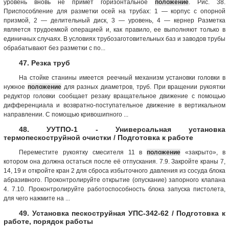
уровень вновь не примет горизонтальное
положение
. Рис. 38.
Приспособление для разметки осей на трубах: 1 — корпус с опорной
призмой, 2 — делительный диск, 3 — уровень, 4 — кернер Разметка
является трудоемкой операцией и, как правило, ее выполняют только в
единичных случаях. В условиях трубозаготовительных баз и заводов трубы
обрабатывают без разметки с по...
47. Резка труб
На стойке станины имеется реечный механизм установки головки в
нужное
положение
для разных диаметров, труб. При вращении рукоятки
редуктор головки сообщает резаку вращательное движение с помощью
дифференциала и возвратно-поступательное движение в вертикальном
направлении. С помощью кривошипного ...
48. УУТПО-1 - Универсальная установка
термопескоструйной очистки / Подготовка к работе
Переместите рукоятку смесителя 11 в
положение
«закрыто», в
котором она должна остаться после её отпускания. 7.9. Закройте краны 7,
14, 19 и откройте кран 2 для сброса избыточного давления из сосуда блока
абразивного. Проконтролируйте открытие (опускание) запорного клапана
4. 7.10. Проконтролируйте работоспособность блока запуска пистолета,
для чего нажмите на ...
49. Установка пескоструйная УПС-342-62 / Подготовка к
работе, порядок работы