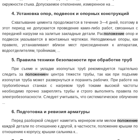
окружности стыка. Допускаемое отклонение, измеренное на ...
4. Установка опор, подвесок и опорных конструкций
Схватывание цемента продолжается в течение 3—4 дней, поэтому в
этот период не допускается проведение каких-либо работ, связанных с
передачей нагрузки на залитые закладные детали. Рас
положение
опор и
подвесок указывается в монтажных чертежах. Неподвижные опоры, как
правило, устанавливают вблизи мест присоединения к аппаратам,
водоотделителям, тройникам, ...
5. Правила техники безопасности при обработке труб
При съеме н укладке изогнутых труб рекомендуется тщательно
следить за
положение
м центра тяжести трубы, так как при подъеме
изогнутая труба может развернуться и поранить рабочих. При работе на
трубогибочных станках с нагревом труб токами высокой частоты
необходимо прочно закреплять трубы и строго выполнять правила по
электробезопасности. Следует учитывать, что систематическое облучение
...
6. Подготовка и ревизия арматуры
Перед разборкой следует наметить кернером или мелом
положение
каждой детали по отношению к другой, в частности, положение крышки по
отношению к корпусу, крышки сальника к...