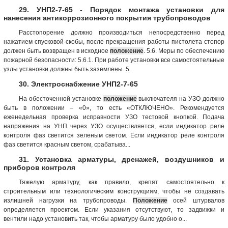
29. УНП2-7-65 - Порядок монтажа установки для
нанесения антикоррозионного покрытия трубопроводов
Расстопорение должно производиться непосредственно перед
нажатием спусковой скобы, после прекращения работы пистолета стопор
должен быть возвращен в исходное
положение
. 5.6. Меры по обеспечению
пожарной безопасности: 5.6.1. При работе установки все самостоятельные
узлы установки должны быть заземлены. 5...
30. Электроснабжение УНП2-7-65
На обесточенной установке
положение
выключателя на УЗО должно
быть в положении – «0», то есть «ОТКЛЮЧЕНО». Рекомендуется
еженедельная проверка исправности УЗО тестовой кнопкой. Подача
напряжения на УНП через УЗО осуществляется, если индикатор реле
контроля фаз светится зеленым светом. Если индикатор реле контроля
фаз светится красным светом, срабатыва...
31. Установка арматуры, дренажей, воздушников и
приборов контроля
Тяжелую арматуру, как правило, крепят самостоятельно к
строительным или технологическим конструкциям, чтобы не создавать
излишней нагрузки на трубопроводы.
Положение
осей штурвалов
определяется проектом. Если указания отсутствуют, то задвижки и
вентили надо установить так, чтобы арматуру было удобно о...