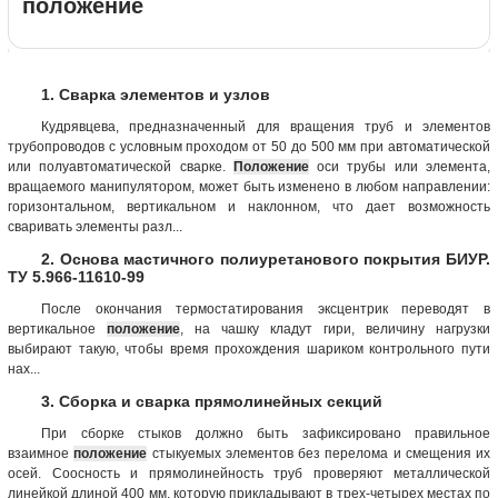
положение
1. Сварка элементов и узлов
Кудрявцева, предназначенный для вращения труб и элементов
трубопроводов с условным проходом от 50 до 500 мм при автоматической
или полуавтоматической сварке.
Положение
оси трубы или элемента,
вращаемого манипулятором, может быть изменено в любом направлении:
горизонтальном, вертикальном и наклонном, что дает возможность
сваривать элементы разл...
2. Основа мастичного полиуретанового покрытия БИУР.
ТУ 5.966-11610-99
После окончания термостатирования эксцентрик переводят в
вертикальное
положение
, на чашку кладут гири, величину нагрузки
выбирают такую, чтобы время прохождения шариком контрольного пути
нах...
3. Сборка и сварка прямолинейных секций
При сборке стыков должно быть зафиксировано правильное
взаимное
положение
стыкуемых элементов без перелома и смещения их
осей. Соосность и прямолинейность труб проверяют металлической
линейкой длиной 400 мм, которую прикладывают в трех-четырех местах по