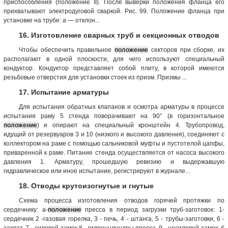
приспособления (положение II). После выверки положения фланца его
прихватывают электродуговой сваркой. Рис. 99. Положение фланца при
установке на трубе: а — отклон...
16. Изготовление сварных труб и секционных отводов
Чтобы обеспечить правильное
положение
секторов при сборке, их
располагают в одной плоскости, для чего используют специальный
кондуктор. Кондуктор представляет собой плиту, в которой имеются
резьбовые отверстия для установки стоек из призм. Призмы ...
17. Испытание арматуры
Для испытания обратных клапанов и осмотра арматуры в процессе
испытания раму 5 стенда поворачивают на 90° (в горизонтальное
положение
) и опирают на специальный кронштейн 4. Трубопровод,
идущий от резервуаров 3 и 10 (низкого и высокого давления), соединяют с
коллектором на раме с помощью сальниковой муфты и пустотелой цапфы,
приваренной к раме. Питание стенда осуществляется от насоса высокого
давления 1. Арматуру, прошедшую ревизию и выдержавшую
гидравлическое или иное испытание, регистрируют в журнале...
18. Отводы крутоизогнутые и гнутые
Схема процесса изготовления отводов горячей протяжки по
сердечнику: а-
положение
пресса в период загрузки труб-заготовок: 1-
сердечник 2 -газовая горелка, 3 - печь, 4 - штанга, 5 - трубы-заготовки, 6 -
захват, 7 - силовой замок 8 - гидроцнлнндры пресса, 9 - несиловой замок; б