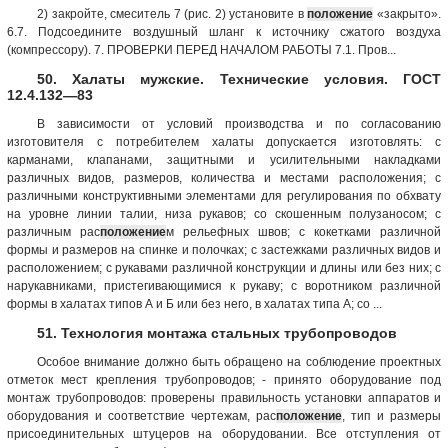
2) закройте, смеситель 7 (рис. 2) установите в
положение
«закрыто».
6.7. Подсоедините воздушный шланг к источнику сжатого воздуха
(компрессору). 7. ПРОВЕРКИ ПЕРЕД НАЧАЛОМ РАБОТЫ 7.1. Пров...
50. Халаты мужские. Технические условия. ГОСТ
12.4.132—83
В зависимости от условий производства и по согласованию
изготовителя с потребителем халаты допускается изготов­лять: с
карманами, клапанами, защитными и усилительными накладками
различных видов, размеров, количества и местами расположения; с
различными конструктивными элементами для регулирования по обхвату
на уровне линии талии, низа рукавов; со скошенным полузаносом; с
различным рас
положение
м рельефных швов; с кокетками различной
формы и размеров на спинке и полочках; с застежками различных видов и
расположением; с рукавами различной конструкции и длины или без них; с
нарукавниками, пристегивающимися к рукаву; с воротником различной
формы в халатах типов А и Б или без него, в халатах типа А; со ...
51. Технология монтажа стальных трубопроводов
Особое внимание должно быть обращено на соблюдение проектных
отметок мест крепления трубопроводов; - принято оборудование под
монтаж трубопроводов: проверены правильность установки аппаратов и
оборудования и соответствие чертежам, рас
положение
, тип и размеры
присоединительных штуцеров на оборудовании. Все отступления от