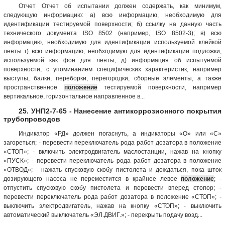
Отчет Отчет об испытании должен содержать, как минимум,
следующую информацию: а) всю информацию, необходимую для
идентификации тестируемой поверхности; б) ссылку на данную часть
технического документа ISO 8502 (например, ISO 8502-3); в) всю
информацию, необходимую для идентификации используемой клейкой
ленты г) всю информацию, необходимую для идентификации подложки,
используемой как фон для ленты; д) информация об испытуемой
поверхности, с упоминанием специфических характеристик, например
выступы, балки, переборки, перегородки, сборные элементы, а также
пространственное
положение
тестируемой поверхности, например
вертикальное, горизонтальное направленное в...
25. УНП2-7-65 - Нанесение антикоррозионного покрытия
трубопроводов
Индикатор «РД» должен погаснуть, а индикаторы «О» или «С»
загореться; - перевести переключатель рода работ дозатора в положение
«СТОП»; - включить электродвигатель маслостанции, нажав на кнопку
«ПУСК»; - перевести переключатель рода работ дозатора в положение
«ОТВОД»; - нажать спусковую скобу пистолета и дождаться, пока шток
дозирующего насоса не переместится в крайнее левое
положение
; -
отпустить спусковую скобу пистолета и перевести вперед стопор; -
перевести переключатель рода работ дозатора в положение «СТОП»; -
выключить электродвигатель, нажав на кнопку «СТОП»; - выключить
автоматический выключатель «ЭЛ.ДВИГ.»; - перекрыть подачу возд...