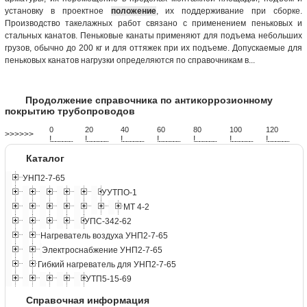
установку в проектное
положение
, их поддерживание при сборке.
Производство такелажных работ связано с применением пеньковых и
стальных канатов. Пеньковые канаты применяют для подъема небольших
грузов, обычно до 200 кг и для оттяжек при их подъеме. Допускаемые для
пеньковых канатов нагрузки определяются по справочникам в...
Продолжение справочника по антикоррозионному
покрытию трубопроводов
0
20
40
60
80
100
120
>>>>>>
!
.
.
.
.
.
.
.
.
.
.
.
.
.
.
.
.
.
.
.
!
.
.
.
.
.
.
.
.
.
.
.
.
.
.
.
.
.
.
.
!
.
.
.
.
.
.
.
.
.
.
.
.
.
.
.
.
.
.
.
!
.
.
.
.
.
.
.
.
.
.
.
.
.
.
.
.
.
.
.
!
.
.
.
.
.
.
.
.
.
.
.
.
.
.
.
.
.
.
.
!
.
.
.
.
.
.
.
.
.
.
.
.
.
.
.
.
.
.
.
!
.
.
.
.
.
.
.
.
.
.
.
.
.
.
.
.
.
.
.
Каталог
УНП2-7-65
УУТПО-1
МТ 4-2
УПС-342-62
Нагреватель воздуха УНП2-7-65
Электроснабжение УНП2-7-65
Гибкий нагреватель для УНП2-7-65
УТП5-15-69
Справочная информация