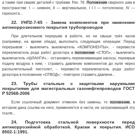
а также при сварке деталей с трубами. Рис. 78.
Положение
сварного шва в
пространстве: I — нижнее, II — вертикальное, I I I — потолочное, IV —
горизонта...
22. УНП2-7-65 - Замена компонентов при нанесении
антикоррозионного покрытия трубопроводов
При длительном перерыве в работе, но не свыше трёх часов
(например, на время обеда), выполнить следующие операции: Перед
перерывом: - выключить выключатель «КОМПОНЕНТЫ»; - перевести
переключатель рода работ дозатора в
положение
«СТОП»; - выключить
выключатель «ШЛАНГИ»; - остановить перекачивающие насосы, перекрыв
подачу воздуха к ним; - стравить давление компонентов до нуля через
распылительный пистолет; - перевести переключатель рода работ
дозатора в положение «ОТВОД»; - повторно стравить давлени...
23. Трубы стальные с защитными наружными
покрытиями для магистральных газонефтепроводов ГОСТ
Р 52568-2006
Если ссылочный документ отменен без замены, то
положение
, в
котором дана ссылка на него, применяется в части, не затрагивающей эту
ссылк...
24. Подготовка стальной поверхности перед
антикоррозийной обработкой. Краски и покрытия. ИСО
8502-1:1991.