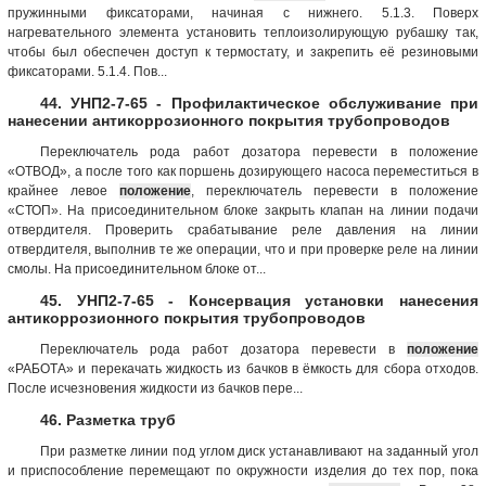
пружинными фиксаторами, начиная с нижнего. 5.1.3. Поверх
нагревательного элемента установить теплоизолирующую рубашку так,
чтобы был обеспечен доступ к термостату, и закрепить её резиновыми
фиксаторами. 5.1.4. Пов...
44. УНП2-7-65 - Профилактическое обслуживание при
нанесении антикоррозионного покрытия трубопроводов
Переключатель рода работ дозатора перевести в положение
«ОТВОД», а после того как поршень дозирующего насоса переместиться в
крайнее левое
положение
, переключатель перевести в положение
«СТОП». На присоединительном блоке закрыть клапан на линии подачи
отвердителя. Проверить срабатывание реле давления на линии
отвердителя, выполнив те же операции, что и при проверке реле на линии
смолы. На присоединительном блоке от...
45. УНП2-7-65 - Консервация установки нанесения
антикоррозионного покрытия трубопроводов
Переключатель рода работ дозатора перевести в
положение
«РАБОТА» и перекачать жидкость из бачков в ёмкость для сбора отходов.
После исчезновения жидкости из бачков пере...
46. Разметка труб
При разметке линии под углом диск устанавливают на заданный угол
и приспособление перемещают по окружности изделия до тех пор, пока