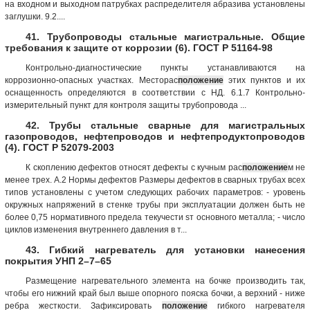
на входном и выходном патрубках распределителя абразива установлены
заглушки. 9.2....
41. Трубопроводы стальные магистральные. Общие
требования к защите от коррозии (6). ГОСТ Р 51164-98
Контрольно-диагностические пункты устанавливаются на
коррозионно-опасных участках. Месторас
положение
этих пунктов и их
оснащенность определяются в соответствии с НД. 6.1.7 Контрольно-
измерительный пункт для контроля защиты трубопровода ...
42. Трубы стальные сварные для магистральных
газопроводов, нефтепроводов и нефтепродуктопроводов
(4). ГОСТ Р 52079-2003
К скоплению дефектов относят дефекты с кучным рас
положение
м не
менее трех. А.2 Нормы дефектов Размеры дефектов в сварных трубах всех
типов установлены с учетом следующих рабочих параметров: - уровень
окружных напряжений в стенке трубы при эксплуатации должен быть не
более 0,75 нормативного предела текучести sт основного металла; - число
циклов изменения внутреннего давления в т...
43. Гибкий нагреватель для установки нанесения
покрытия УНП 2–7–65
Размещение нагревательного элемента на бочке производить так,
чтобы его нижний край был выше опорного пояска бочки, а верхний - ниже
ребра жесткости. Зафиксировать
положение
гибкого нагревателя