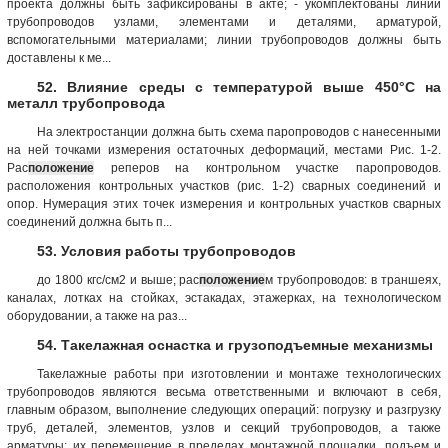
проекта должны быть зафиксированы в акте; - укомплектованы линии
трубопроводов узлами, элементами и деталями, арматурой,
вспомогательными материалами; линии трубопроводов должны быть
доставлены к ме...
52. Влияние среды с температурой выше 450°С на
металл трубопровода
На электростанции должна быть схема паропроводов с нанесенными
на ней точками измерения остаточных деформаций, местами Рис. 1-2.
Рас
положение
реперов на контрольном участке паропроводов.
расположения контрольных участков (рис. 1-2) сварных соединений и
опор. Нумерация этих точек измерения и контрольных участков сварных
соединений должна быть п...
53. Условия работы трубопроводов
до 1800 кгс/см2 и выше; рас
положение
м трубопроводов: в траншеях,
каналах, лотках на стойках, эстакадах, этажерках, на технологическом
оборудовании, а также на раз...
54. Такелажная оснастка и грузоподъемные механизмы
Такелажные работы при изготовлении и монтаже технологических
трубопроводов являются весьма ответственными и включают в себя,
главным образом, выполнение следующих операций: погрузку и разгрузку
труб, деталей, элементов, узлов и секций трубопроводов, а также
арматуры; их перемещение в пределах монтажной площадки, подъем и