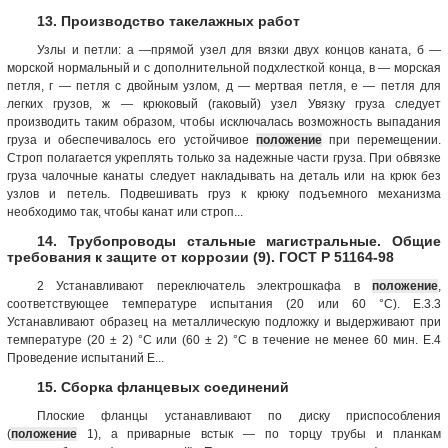
13. Производство такелажных работ
Узлы и петли: а —прямой узел для вязки двух концов каната, б —
морской нормальный и с дополнительной подхлесткой конца, в — морская
петля, г — петля с двойным узлом, д — мертвая петля, е — петля для
легких грузов, ж — крюковый (гаковый) узел Увязку груза следует
производить таким образом, чтобы исключалась возможность выпадания
груза и обеспечивалось его устойчивое
положение
при перемещении.
Строп полагается укреплять только за надежные части груза. При обвязке
груза чалочные канаты следует накладывать на деталь или на крюк без
узлов и петель. Подвешивать груз к крюку подъемного механизма
необходимо так, чтобы канат или строп...
14. Трубопроводы стальные магистральные. Общие
требования к защите от коррозии (9). ГОСТ Р 51164-98
2 Устанавливают переключатель электрошкафа в
положение
,
соответствующее температуре испытания (20 или 60 °С). Е.3.3
Устанавливают образец на металлическую подложку и выдерживают при
температуре (20 ± 2) °С или (60 ± 2) °С в течение не менее 60 мин. Е.4
Проведение испытаний Е...
15. Сборка фланцевых соединений
Плоские фланцы устанавливают по диску приспособления
(
положение
1), а приварные встык — по торцу трубы и планкам