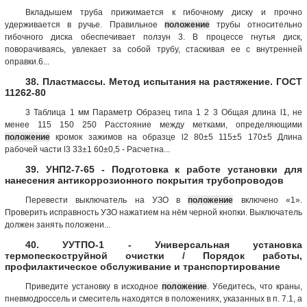
Вкладышем труба прижимается к гибочному диску и прочно
удерживается в ручье. Правильное
положение
трубы относительно
гибочного диска обеспечивает ползун 3. В процессе гнутья диск,
поворачиваясь, увлекает за собой трубу, стаскивая ее с внутренней
оправки.6...
38. Пластмассы. Метод испытания на растяжение. ГОСТ
11262-80
3 Таблица 1 мм Параметр Образец типа 1 2 3 Общая длина l1, не
менее 115 150 250 Расстояние между метками, определяющими
положение
кромок зажимов на образце l2 80±5 115±5 170±5 Длина
рабочей части l3 33±1 60±0,5 - Расчетна...
39. УНП2-7-65 - Подготовка к работе установки для
нанесения антикоррозионного покрытия трубопроводов
Перевести выключатель на УЗО в
положение
включено «1».
Проверить исправность УЗО нажатием на нём черной кнопки. Выключатель
должен занять положени...
40. УУТПО-1 - Универсальная установка
термопескоструйной очистки / Порядок работы,
профилактическое обслуживание и транспортирование
Приведите установку в исходное
положение
. Убедитесь, что краны,
пневмодроссель и смеситель находятся в положениях, указанных в п. 7.1, а