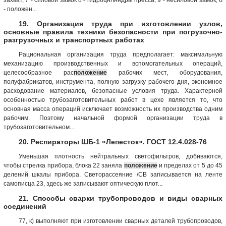
- положен...
19. Организация труда при изготовлении узлов,
основные правила техники безопасности при погрузочно-
разгрузочных и транспортных работах
Рациональная организация труда предполагает: максимальную
механизацию производственных и вспомогательных операций,
целесообразное рас
положение
рабочих мест, оборудования,
полуфабрикатов, инструмента, полную загрузку рабочего дня, экономное
расходование материалов, безопасные условия труда. Характерной
особенностью трубозаготовительных работ в цехе является то, что
основная масса операций исключает возможность их производства одним
рабочим. Поэтому начальной формой организации труда в
трубозаготовительном...
20. Респираторы ШБ-1 «Лепесток». ГОСТ 12.4.028-76
Уменьшая плотность нейтральных светофильтров, добиваются,
чтобы стрелка прибора, блока 22 заняла
положение
и пределах oт 5 до 45
делений шкалы прибора. Светорассеяние /СВ записывается на ленте
самописца 23, здесь же записывают оптическую плот...
21. Способы сварки трубопроводов и виды сварных
соединений
77, к) выполняют при изготовлении сварных деталей трубопроводов,