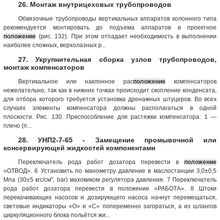
26. Монтаж внутрицеховых трубопроводов
Обвязочные трубопроводы вертикальных аппаратов колонного типа
рекомендуется монтировать до подъема аппаратов в проектное
положение
(рис. 132). При этом отпадает необходимость в выполнении
наиболее сложных, верхолазных р...
27. Укрупнительная сборка узлов трубопроводов,
монтаж компенсаторов
Вертикальное или наклонное рас
положение
компенсаторов
нежелательно, так как в нижних точках происходит скопление конденсата,
для отбора которого требуется установка дренажных штуцеров. Во всех
случаях элементы компенсатора должны располагаться в одной
плоскости. Рис. 130. Приспособление для растяжки компенсатора: 1 —
плечо (п...
28. УНП2-7-65 - Замещение промывочной или
консервирующей жидкостей компонентами
Переключатель рода работ дозатора перевести в
положение
«ОТВОД». 6 Установить по манометру давление в маслостанции 3,0±0,5
Мпа (30±5 кгс/см", bar) маховиком регулятора давления. 7 Переключатель
рода работ дозатора перевести в положение «РАБОТА». 8 Штоки
перекачивающих насосов и дозирующего насоса начнут перемещаться,
световые индикаторы «О» и «С» попеременно загораться, а из шлангов
циркуляционного блока польётся жи...