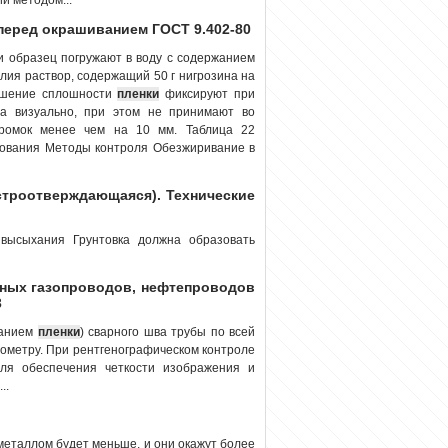
перед окрашиванием ГОСТ 9.402-80
 образец погружают в воду с содержанием
лия раствор, содержащий 50 г нигрозина на
ушение сплошности
пленки
фиксируют при
а визуально, при этом не принимают во
кромок менее чем на 10 мм. Таблица 22
ования Методы контроля Обезжиривание в
строотверждающаяся). Технические
высыхания Грунтовка должна образовать
ьных газопроводов, нефтепроводов
3
ванием
пленки
) сварного шва трубы по всей
рометру. При рентгенографическом контроле
ля обеспечения четкости изображения и
..
 металлом будет меньше, и они окажут более