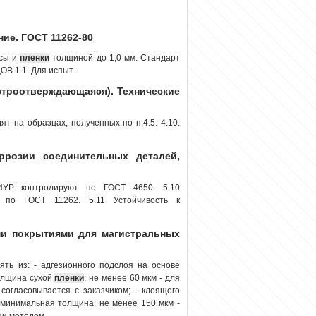
ние. ГОСТ 11262-80
ссы и
пленки
толщиной до 1,0 мм. Стандарт
В 1.1. Для испыт...
строотверждающаяся). Технические
ят на образцах, полученных по п.4.5. 4.10.
ррозии соединительных деталей,
УР контролируют по ГОСТ 4650. 5.10
 по ГОСТ 11262. 5.11 Устойчивость к
и покрытиями для магистральных
ть из: - адгезионного подслоя на основе
олщина сухой
пленки
: не менее 60 мкм - для
согласовывается с заказчиком; - клеящего
 минимальная толщина: не менее 150 мкм -
и методом...