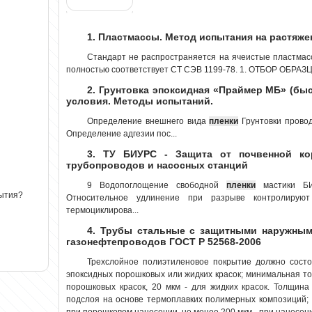
1. Пластмассы. Метод испытания на растяже
Стандарт не распространяется на ячеистые пластма
полностью соответствует СТ СЭВ 1199-78. 1. ОТБОР ОБРАЗЦО
2. Грунтовка эпоксидная «Праймер МБ» (бы
условия. Методы испытаний.
Определение внешнего вида
пленки
Грунтовки провод
Определение адгезии пос...
3. ТУ БИУРС - Защита от почвенной ко
трубопроводов и насосных станций
9 Водопоглощение свободной
пленки
мастики БИ
рытия?
Относительное удлинение при разрыве контролируют
термоциклирова...
4. Трубы стальные с защитными наружным
газонефтепроводов ГОСТ Р 52568-2006
Трехслойное полиэтиленовое покрытие должно состоя
эпоксидных порошковых или жидких красок; минимальная т
порошковых красок, 20 мкм - для жидких красок. Толщина 
подслоя на основе термоплавких полимерных композиций;
при порошковом нанесении, не менее 200 мкм - при нанесени