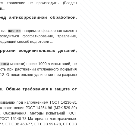
ся травление не производить. (Введен
...
ред антикоррозийной обработкой.
исные
пленки
, например: фосфорная кислота
оводиться фосфатирование, травление,
едующий способ подготовки ...
ррозии соединительных деталей,
ленки
мастики) после 1000 ч испытаний, не
ность при растяжении отслоенного покрытия
 12. Относительное удлинение при разрыве
е. Общие требования к защите от
скиванию под напряжением ГОСТ 14236-81
а растяжение ГОСТ 14254-96 (МЭК 529-89)
ы. Обозначения. Методы испытаний ГОСТ
 ГОСТ 15140-78 Материалы лакокрасочные.
77, СТ СЭВ 460-77, СТ СЭВ 991-78, СТ СЭВ