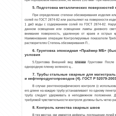
5. Подготовка металлических поверхностей 
При определении степени обезжиривания изделия или
солей по ГОСТ 2874-82 или распыляют на поверхности изде
1 дм3 воды с содержанием солей по ГОСТ 2874-82. Нар
данном освещении или освещении лампы дневного свет
внимание поверхность, удаленную от краев и острых 
Наименование операции Контролируемые показатели Треб
растворителях Степень обезжиривания П...
6. Грунтовка эпоксидная «Праймер МБ» (бы
условия
5.Грунтовка Внешний вид
пленки
Грунтовки После 
однородную пленку зеленого ц...
7. Трубы стальные сварные для магистрал
и нефтепродуктопроводов (4). ГОСТ Р 52079-200
В случае рентгенографического контроля (с использо
его длине на каждую трубу устанавливают по одному пенет
трубу следует удерживать в неподвижном положении. Д
требуемой чувствительности контроля должны быть четко ра.
8. Контроль качества сварных швов
В тех местах, где имеются дефекты, поглощение лучей