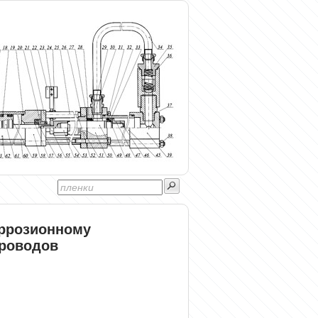
оррозионному
роводов