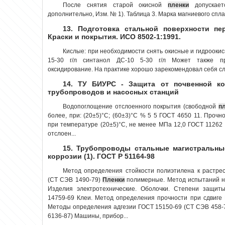
После снятия старой окисной
пленки
допускает
дополнительно, Изм. № 1). Таблица 3. Марка магниевого сплав
13. Подготовка стальной поверхности пе
Краски и покрытия. ИСО 8502-1:1991.
Кислые: при необходимости снять окисные и гидроок
15-30 г/л синтанол ДС-10 5-30 г/л Может также пр
оксидирование. На практике хорошо зарекомендовал себя сл
14. ТУ БИУРС - Защита от почвенной ко
трубопроводов и насосных станций
Водопоглощение отслоенного покрытия (свободной
п
более, при: (20±5)°С; (60±3)°С % 5 5 ГОСТ 4650 11. Проч
при температуре (20±5)°С, не менее МПа 12,0 ГОСТ 11262
отслоен...
15. Трубопроводы стальные магистральны
коррозии (1). ГОСТ Р 51164-98
Метод определения стойкости полиэтилена к растре
(СТ СЭВ 1490-79)
Пленки
полимерные. Метод испытаний н
Изделия электротехнические. Оболочки. Степени защит
14759-69 Клеи. Метод определения прочности при сдвиге
Методы определения адгезии ГОСТ 15150-69 (СТ СЭВ 458-
6136-87) Машины, прибор...