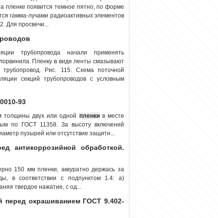
на пленке появится темное пятно, по форме
тся гамма-лучами радиоактивных элементов
. Для просвечи...
проводов
яции трубопровода начали применять
лорвинила. Пленку в виде ленты смазывают
трубопровод. Рис. 115. Схема поточной
оляции секций трубопроводов с условным
0010-93
м толщины двух или одной
пленки
в месте
ым по ГОСТ 11358. За высоту включений
аметр пузырей или отсутствие защитн...
ред антикоррозийной обработкой.
рно 150 мм пленки, аккуратно держась за
ы, в соответствии с подпунктом 1.4: а)
няя твердое нажатие, с од...
й перед окрашиванием ГОСТ 9.402-