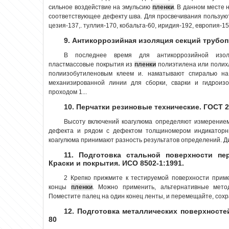
сильное воздействие на эмульсию
пленки
. В данном месте 
соответствующее дефекту шва. Для просвечивания пользую
цезия-137,. туллия-170, кобальта-60, иридия-192, европия-152
9. Антикоррозийная изоляция секций трубо
В последнее время для антикоррозийной изол
пластмассовые покрытия из
пленки
полиэтилена или полих
полиизобутиленовым клеем и. наматывают спиралью на 
механизированной линии для сборки, сварки и гидроиз
проходом 1...
10. Перчатки резиновые технические. ГОСТ 2
Высоту включений коагулюма определяют измерение
дефекта и рядом с дефектом толщиномером индикаторн
коагулюма принимают разность результатов определений. Ди
11. Подготовка стальной поверхности пе
Краски и покрытия. ИСО 8502-1:1991.
2 Крепко прижмите к тестируемой поверхности приме
концы
пленки
. Можно применить, альтернативные метод
Поместите палец на один конец ленты, и перемещайте, сохра
12. Подготовка металлических поверхносте
80