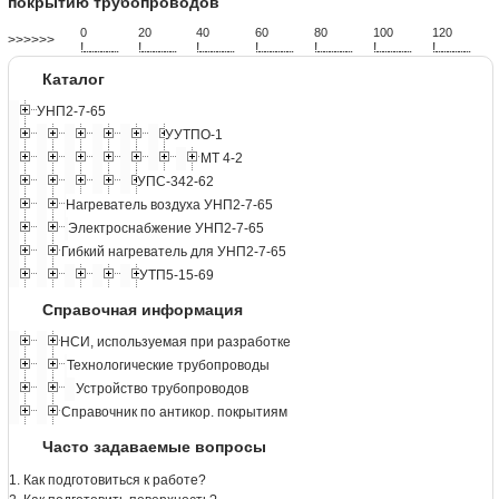
покрытию трубопроводов
0
20
40
60
80
100
120
>>>>>>
!
.
.
.
.
.
.
.
.
.
.
.
.
.
.
.
.
.
.
.
!
.
.
.
.
.
.
.
.
.
.
.
.
.
.
.
.
.
.
.
!
.
.
.
.
.
.
.
.
.
.
.
.
.
.
.
.
.
.
.
!
.
.
.
.
.
.
.
.
.
.
.
.
.
.
.
.
.
.
.
!
.
.
.
.
.
.
.
.
.
.
.
.
.
.
.
.
.
.
.
!
.
.
.
.
.
.
.
.
.
.
.
.
.
.
.
.
.
.
.
!
.
.
.
.
.
.
.
.
.
.
.
.
.
.
.
.
.
.
.
Каталог
УНП2-7-65
УУТПО-1
МТ 4-2
УПС-342-62
Нагреватель воздуха УНП2-7-65
Электроснабжение УНП2-7-65
Гибкий нагреватель для УНП2-7-65
УТП5-15-69
Справочная информация
НСИ, используемая при разработке
Технологические трубопроводы
Устройство трубопроводов
Справочник по антикор. покрытиям
Часто задаваемые вопросы
1. Как подготовиться к работе?