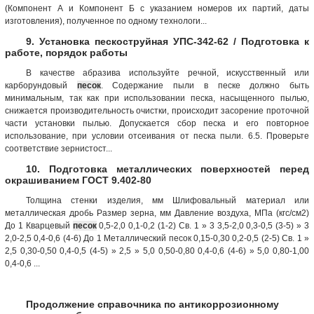
(Компонент А и Компонент Б с указанием номеров их партий, даты
изготовления), полученное по одному технологи...
9. Установка пескоструйная УПС-342-62 / Подготовка к
работе, порядок работы
В качестве абразива используйте речной, искусственный или
карборундовый
песок
. Содержание пыли в песке должно быть
минимальным, так как при использовании песка, насыщенного пылью,
снижается производительность очистки, происходит засорение проточной
части установки пылью. Допускается сбор песка и его повторное
использование, при условии отсеивания от песка пыли. 6.5. Проверьте
соответствие зернистост...
10. Подготовка металлических поверхностей перед
окрашиванием ГОСТ 9.402-80
Толщина стенки изделия, мм Шлифовальный материал или
металлическая дробь Размер зерна, мм Давление воздуха, МПа (кгс/см2)
До 1 Кварцевый
песок
0,5-2,0 0,1-0,2 (1-2) Св. 1 » 3 3,5-2,0 0,3-0,5 (3-5) » 3
2,0-2,5 0,4-0,6 (4-6) До 1 Металлический песок 0,15-0,30 0,2-0,5 (2-5) Св. 1 »
2,5 0,30-0,50 0,4-0,5 (4-5) » 2,5 » 5,0 0,50-0,80 0,4-0,6 (4-6) » 5,0 0,80-1,00
0,4-0,6 ...
Продолжение справочника по антикоррозионному