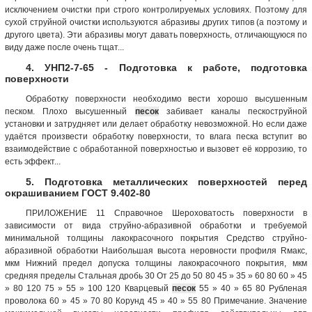
исключением очистки при строго контролируемых условиях. Поэтому для
сухой струйной очистки используются абразивы других типов (а поэтому и
другого цвета). Эти абразивы могут давать поверхность, отличающуюся по
виду даже после очень тщат...
4. УНП2-7-65 - Подготовка к работе, подготовка
поверхности
Обработку поверхности необходимо вести хорошо высушенным
песком. Плохо высушенный
песок
забивает каналы пескоструйной
установки и затрудняет или делает обработку невозможной. Но если даже
удаётся произвести обработку поверхности, то влага песка вступит во
взаимодействие с обработанной поверхностью и вызовет её коррозию, то
есть эффект...
5. Подготовка металлических поверхностей перед
окрашиванием ГОСТ 9.402-80
ПРИЛОЖЕНИЕ 11 Справочное Шероховатость поверхности в
зависимости от вида струйно-абразивной обработки и требуемой
минимальной толщины лакокрасочного покрытия Средство струйно-
абразивной обработки Наибольшая высота неровности профиля Rмакс,
мкм Нижний предел допуска толщины лакокрасочного покрытия, мкм
средняя пределы Стальная дробь 30 От 25 до 50 80 45 » 35 » 60 80 60 » 45
» 80 120 75 » 55 » 100 120 Кварцевый
песок
55 » 40 » 65 80 Рубленая
проволока 60 » 45 » 70 80 Корунд 45 » 40 » 55 80 Примечание. Значение