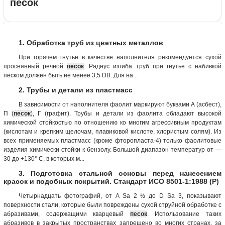
песок
1. Обработка труб из цветных металлов
При горячем гнутье в качестве наполнителя рекомендуется сухой
просеянный речной
песок
. Раднус изгиба труб при гнутье с набивкой
песком должен быть не менее 3,5 DB. Для на...
2. Трубы и детали из пластмасс
В зависимости от наполнителя фаолит маркируют буквами А (асбест),
П (
песок
), Г (графит). Трубы и детали из фаолита обладают высокой
химической стойкостью по отношению ко многим агрессивным продуктам
(кислотам и крепким щелочам, плавиковой кислоте, хлористым солям). Из
всех применяемых пластмасс (кроме фторопласта-4) только фаолитовые
изделия химически стойки к бензолу. Большой диапазон температур от —
30 до +130° С, в которых м...
3. Подготовка стальной основы перед нанесением
красок и подобных покрытий. Стандарт ИСО 8501-1:1988 (Р)
Четырнадцать фотографий, от A Sa 2 ½ до D Sa 3, показывают
поверхности стали, которые были повреждены сухой струйной обработке с
абразивами, содержащими кварцевый
песок
. Использование таких
абразивов в закрытых пространствах запрещено во многих странах, за