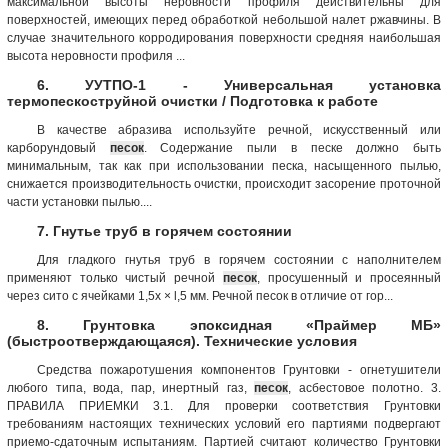
максимальной высоты неровности профиля действительны для
поверхностей, имеющих перед обработкой небольшой налет ржавчины. В
случае значительного корродирования поверхности средняя наибольшая
высота неровности профиля ...
6. УУТПО-1 - Универсальная установка
термопескоструйной очистки / Подготовка к работе
В качестве абразива используйте речной, искусственный или
карборундовый
песок
. Содержание пыли в песке должно быть
минимальным, так как при использовании песка, насыщенного пылью,
снижается производительность очистки, происходит засорение проточной
части установки пылью....
7. Гнутье труб в горячем состоянии
Для гладкого гнутья труб в горячем состоянии с наполнителем
применяют только чистый речной
песок
, просушенный и просеянный
через сито с ячейками 1,5х × l,5 мм. Речной песок в отличие от гор...
8. Грунтовка эпоксидная «Праймер МБ»
(быстроотверждающаяся). Технические условия
Средства пожаротушения компонентов Грунтовки - огнетушители
любого типа, вода, пар, инертный газ,
песок
, асбестовое полотно. 3.
ПРАВИЛА ПРИЕМКИ 3.1. Для проверки соответствия Грунтовки
требованиям настоящих технических условий его партиями подвергают
приемо-сдаточным испытаниям. Партией считают количество Грунтовки