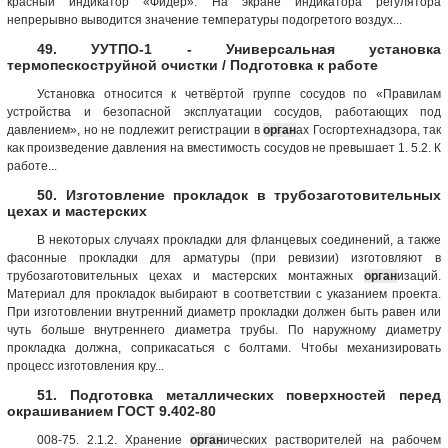
красный индикатор «Фидер». На экране индикатора регулятора
непрерывно выводится значение температуры подогретого воздух...
49. УУТПО-1 - Универсальная установка
термопескоструйной очистки / Подготовка к работе
Установка относится к четвёртой группе сосудов по «Правилам
устройства и безопасной эксплуатации сосудов, работающих под
давлением», но не подлежит регистрации в
орган
ах Госгортехнадзора, так
как произведение давления на вместимость сосудов не превышает 1. 5.2. К
работе...
50. Изготовление прокладок в трубозаготовительных
цехах и мастерских
В некоторых случаях прокладки для фланцевых соединений, а также
фасонные прокладки для арматуры (при ревизии) изготовляют в
трубозаготовительных цехах и мастерских монтажных
орган
изаций.
Материал для прокладок выбирают в соответствии с указанием проекта.
При изготовлении внутренний диаметр прокладки должен быть равен или
чуть больше внутреннего диаметра трубы. По наружному диаметру
прокладка должна, соприкасаться с болтами. Чтобы механизировать
процесс изготовления кру...
51. Подготовка металлических поверхностей перед
окрашиванием ГОСТ 9.402-80
008-75. 2.1.2. Хранение
орган
ических растворителей на рабочем