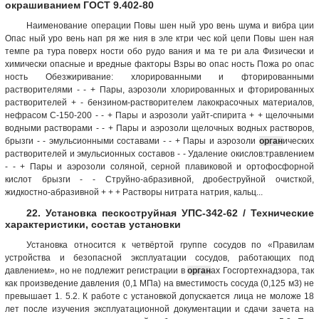
окрашиванием ГОСТ 9.402-80
Наименование операции Повы шен ный уро вень шума и вибра ции
Опас ный уро вень нап ря же ния в эле ктри чес кой цепи Повы шен ная
темпе ра тура поверх ности обо рудо вания и ма те ри ала Физически и
химически опасные и вредные факторы Взры во опас ность Пожа ро опас
ность Обезжиривание: хлорированными и фторированными
растворителями - - + Пары, аэрозоли хлорированных и фторированных
растворителей + - бензином-растворителем лакокрасочных материалов,
нефрасом С-150-200 - - + Пары и аэрозоли уайт-спирита + + щелочными
водными растворами - - + Пары и аэрозоли щелочных водных растворов,
брызги - - эмульсионными составами - - + Пары и аэрозоли
орган
ических
растворителей и эмульсионных составов - - Удаление окислов:травлением
- - + Пары и аэрозоли соляной, серной плавиковой и ортофосфорной
кислот брызги - - Струйно-абразивной, дробеструйной очисткой,
жидкостно-абразивной + + + Растворы нитрата натрия, кальц...
22. Установка пескоструйная УПС-342-62 / Технические
характеристики, состав установки
Установка относится к четвёртой группе сосудов по «Правилам
устройства и безопасной эксплуатации сосудов, работающих под
давлением», но не подлежит регистрации в
орган
ах Госгортехнадзора, так
как произведение давления (0,1 МПа) на вместимость сосуда (0,125 м3) не
превышает 1. 5.2. К работе с установкой допускается лица не моложе 18
лет после изучения эксплуатационной документации и сдачи зачета на