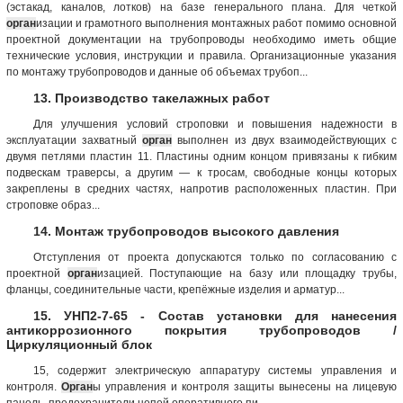
(эстакад, каналов, лотков) на базе генерального плана. Для четкой
орган
изации и грамотного выполнения монтажных работ помимо основной
проектной документации на трубопроводы необходимо иметь общие
технические условия, инструкции и правила. Организационные указания
по монтажу трубопроводов и данные об объемах трубоп...
13. Производство такелажных работ
Для улучшения условий строповки и повышения надежности в
эксплуатации захватный
орган
выполнен из двух взаимодействующих с
двумя петлями пластин 11. Пластины одним концом привязаны к гибким
подвескам траверсы, а другим — к тросам, свободные концы которых
закреплены в средних частях, напротив расположенных пластин. При
строповке образ...
14. Монтаж трубопроводов высокого давления
Отступления от проекта допускаются только по согласованию с
проектной
орган
изацией. Поступающие на базу или площадку трубы,
фланцы, соединительные части, крепёжные изделия и арматур...
15. УНП2-7-65 - Состав установки для нанесения
антикоррозионного покрытия трубопроводов /
Циркуляционный блок
15, содержит электрическую аппаратуру системы управления и
контроля.
Орган
ы управления и контроля защиты вынесены на лицевую
панель, предохранители цепей оперативного пи...