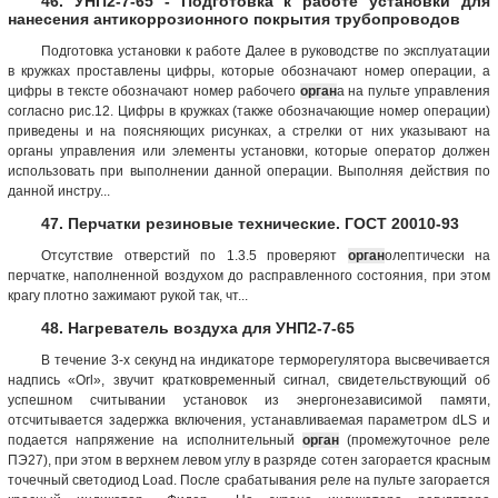
46. УНП2-7-65 - Подготовка к работе установки для
нанесения антикоррозионного покрытия трубопроводов
Подготовка установки к работе Далее в руководстве по эксплуатации
в кружках проставлены цифры, которые обозначают номер операции, а
цифры в тексте обозначают номер рабочего
орган
а на пульте управления
согласно рис.12. Цифры в кружках (также обозначающие номер операции)
приведены и на поясняющих рисунках, а стрелки от них указывают на
органы управления или элементы установки, которые оператор должен
использовать при выполнении данной операции. Выполняя действия по
данной инстру...
47. Перчатки резиновые технические. ГОСТ 20010-93
Отсутствие отверстий по 1.3.5 проверяют
орган
олептически на
перчатке, наполненной воздухом до расправленного состояния, при этом
крагу плотно зажимают рукой так, чт...
48. Нагреватель воздуха для УНП2-7-65
В течение 3-х секунд на индикаторе терморегулятора высвечивается
надпись «Orl», звучит кратковременный сигнал, свидетельствующий об
успешном считывании установок из энергонезависимой памяти,
отсчитывается задержка включения, устанавливаемая параметром dLS и
подается напряжение на исполнительный
орган
(промежуточное реле
ПЭ27), при этом в верхнем левом углу в разряде сотен загорается красным
точечный светодиод Load. После срабатывания реле на пульте загорается