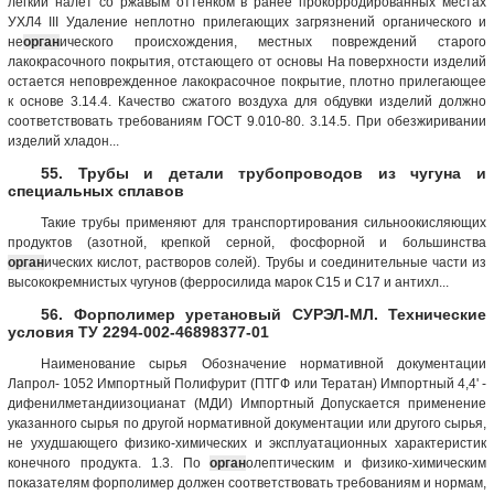
легкий налет со ржавым оттенком в ранее прокорродированных местах
УХЛ4 III Удаление неплотно прилегающих загрязнений органического и
не
орган
ического происхождения, местных повреждений старого
лакокрасочного покрытия, отстающего от основы На поверхности изделий
остается неповрежденное лакокрасочное покрытие, плотно прилегающее
к основе 3.14.4. Качество сжатого воздуха для обдувки изделий должно
соответствовать требованиям ГОСТ 9.010-80. 3.14.5. При обезжиривании
изделий хладон...
55. Трубы и детали трубопроводов из чугуна и
специальных сплавов
Такие трубы применяют для транспортирования сильноокисляющих
продуктов (азотной, крепкой серной, фосфорной и большинства
орган
ических кислот, растворов солей). Трубы и соединительные части из
высококремнистых чугунов (ферросилида марок С15 и С17 и антихл...
56. Форполимер уретановый СУРЭЛ-МЛ. Технические
условия ТУ 2294-002-46898377-01
Наименование сырья Обозначение нормативной документации
Лапрол- 1052 Импортный Полифурит (ПТГФ или Тератан) Импортный 4,4' -
дифенилметандиизоцианат (МДИ) Импортный Допускается применение
указанного сырья по другой нормативной документации или другого сырья,
не ухудшающего физико-химических и эксплуатационных характеристик
конечного продукта. 1.3. По
орган
олептическим и физико-химическим
показателям форполимер должен соответствовать требованиям и нормам,