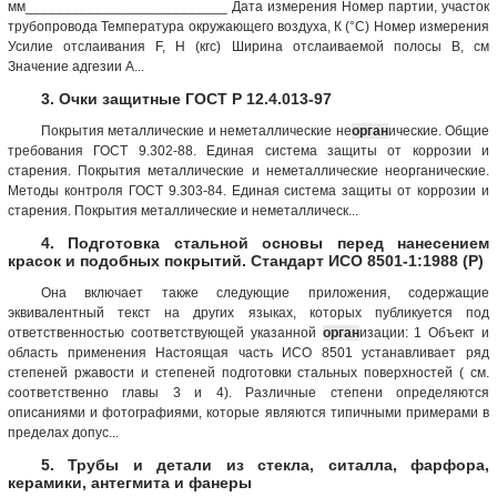
мм__________________________ Дата измерения Номер партии, участок
трубопровода Температура окружающего воздуха, К (°С) Номер измерения
Усилие отслаивания F, Н (кгс) Ширина отслаиваемой полосы В, см
Значение адгезии А...
3. Очки защитные ГОСТ Р 12.4.013-97
Покрытия металлические и неметаллические не
орган
ические. Общие
требования ГОСТ 9.302-88. Единая система защиты от коррозии и
старения. Покрытия металлические и неметаллические неорганические.
Методы контроля ГОСТ 9.303-84. Единая система защиты от коррозии и
старения. Покрытия металлические и неметаллическ...
4. Подготовка стальной основы перед нанесением
красок и подобных покрытий. Стандарт ИСО 8501-1:1988 (Р)
Она включает также следующие приложения, содержащие
эквивалентный текст на других языках, которых публикуется под
ответственностью соответствующей указанной
орган
изации: 1 Объект и
область применения Настоящая часть ИСО 8501 устанавливает ряд
степеней ржавости и степеней подготовки стальных поверхностей ( см.
соответственно главы 3 и 4). Различные степени определяются
описаниями и фотографиями, которые являются типичными примерами в
пределах допус...
5. Трубы и детали из стекла, ситалла, фарфора,
керамики, антегмита и фанеры