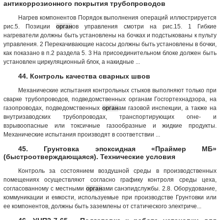
антикоррозионного покрытия трубопроводов
Нагрев компонентов Порядок выполнения операций иллюстрируется
рис.5. Позиции
орган
ов управления смотри на рис.15. 1 Гибкие
нагреватели должны быть установлены на бочках и подстыкованы к пульту
управления. 2 Перекачивающие насосы должны быть установлены в бочки,
как показано в п.2 раздела 5. 3 На присоединительном блоке должен быть
установлен циркуляционный блок, а накидные ...
44. Контроль качества сварных швов
Механические испытания контрольных стыков выполняют только при
сварке трубопроводов, подведомственных органам Госгортехнадзора, на
газопроводах, подведомственных
орган
ам газовой инспекции, а также на
внутризаводских трубопроводах, транспортирующих огне- и
взрывоопасные или токсичные газообразные и жидкие продукты.
Механические испытания производят в соответствии ...
45. Грунтовка эпоксидная «Праймер МБ»
(быстроотверждающаяся). Технические условия
Контроль за состоянием воздушной среды в производственных
помещениях осуществляют согласно графику контроля среды цеха,
согласованному с местными
орган
ами санэпидслужбы. 2.8. Оборудование,
коммуникации и емкости, используемые при производстве Грунтовки или
ее компонентов, должны быть заземлены от статического электриче...