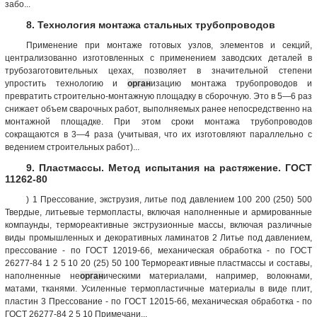
забо...
8. Технология монтажа стальных трубопроводов
Применение при монтаже готовых узлов, элементов и секций,
централизованно изготовленных с применением заводских деталей в
трубозаготовительных цехах, позволяет в значительной степени
упростить технологию и
орган
изацию монтажа трубопроводов и
превратить строительно-монтажную площадку в сборочную. Это в 5—6 раз
снижает объем сварочных работ, выполняемых ранее непосредственно на
монтажной площадке. При этом сроки монтажа трубопроводов
сокращаются в 3—4 раза (учитывая, что их изготовляют параллельно с
ведением строительных работ)...
9. Пластмассы. Метод испытания на растяжение. ГОСТ
11262-80
) 1 Прессование, экструзия, литье под давлением 100 200 (250) 500
Твердые, литьевые термопласты, включая наполненные и армированные
компаунды, термореактивные экструзионные массы, включая различные
виды промышленных и декоративных ламинатов 2 Литье под давлением,
прессование - по ГОСТ 12019-66, механическая обработка - по ГОСТ
26277-84 1 2 5 10 20 (25) 50 100 Термореактивные пластмассы и составы,
наполненные не
орган
ическими материалами, например, волокнами,
матами, тканями. Усиленные термопластичные материалы в виде плит,
пластин 3 Прессование - по ГОСТ 12015-66, механическая обработка - по
ГОСТ 26277-84 2 5 10 Примечани...