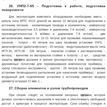
26. УНП2-7-65 - Подготовка к работе, подготовка
поверхности
Для эксплуатации комплекта оборудования необходимо иметь: -
кабель типа КРТС 4X10 длиной не менее 10 метров для подключения к
источнику питания; - заземляющие провода и заземлитель; - компрессор
производительностью 0,5 м3/мин и давлением, 7-8 кгс/см2; - компрессор
производительностью 5 м3/мин и давлением 7-8 кгс/см2; - две
металлические ёмкости по 10-15 литров для промывки перекачивающих
насосов; - толуол - 40 литров (на одну промывку установки УНП); -
диоктилфтолат (дибутилфтолат) - 20 литров; - индустриальное масло типа
ИГП-30, ИГП-38 - 100 литров; - перчатки стойкие к растворителям; -
ветошь; - ванночки из материалов стойких к толуолу - 2 шт.; - средства
защиты
орган
ов дыхания и зрения (респираторы и очки, противогаз); -
деревянные лопаточки для перемешивания компонентов праймера; -
набор слесарного инструмента; - ацетон - 20 литров (на одну промывку
установки безвоздушного распыления для нанесения праймера); - шланг
воздушный для подключения установок к источнику сжатого воздуха
(диаметр штуцера 12 мм). 1....
27. Сборка элементов и узлов трубопроводов
При сборке следят за положением запорных
орган
ов, которое
должно соответствовать указаниям в чертеже и обеспечивать свободный
доступ к арматуре в процессе эксплуатации. Срок службы стендов и