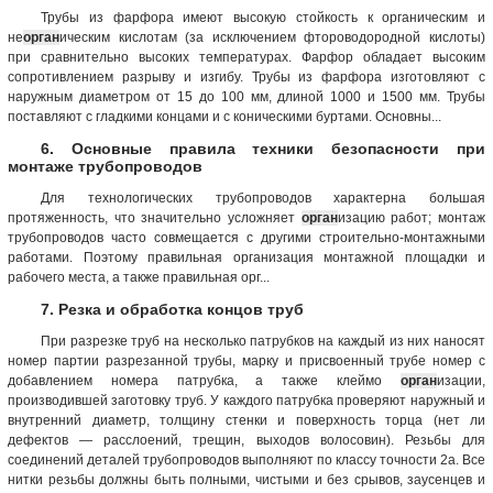
Трубы из фарфора имеют высокую стойкость к органическим и
не
орган
ическим кислотам (за исключением фтороводородной кислоты)
при сравнительно высоких температурах. Фарфор обладает высоким
сопротивлением разрыву и изгибу. Трубы из фарфора изготовляют с
наружным диаметром от 15 до 100 мм, длиной 1000 и 1500 мм. Трубы
поставляют с гладкими концами и с коническими буртами. Основны...
6. Основные правила техники безопасности при
монтаже трубопроводов
Для технологических трубопроводов характерна большая
протяженность, что значительно усложняет
орган
изацию работ; монтаж
трубопроводов часто совмещается с другими строительно-монтажными
работами. Поэтому правильная организация монтажной площадки и
рабочего места, а также правильная орг...
7. Резка и обработка концов труб
При разрезке труб на несколько патрубков на каждый из них наносят
номер партии разрезанной трубы, марку и присвоенный трубе номер с
добавлением номера патрубка, а также клеймо
орган
изации,
производившей заготовку труб. У каждого патрубка проверяют наружный и
внутренний диаметр, толщину стенки и поверхность торца (нет ли
дефектов — расслоений, трещин, выходов волосовин). Резьбы для
соединений деталей трубопроводов выполняют по классу точности 2а. Все
нитки резьбы должны быть полными, чистыми и без срывов, заусенцев и