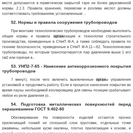
месте допускается в герметически закрытой таре не более двухсменной
нормы. 2.1.3. Правила хранения, перевозки и розлива кислот должны
соответствовать требованиям, установленным ...
52. Нормы и правила сооружения трубопроводов
При монтаже технологических трубопроводов необходимо выполнять
общие нормы и правила
орган
изации и технологии строительного
производства, приведенные в СНиП III-A, а также соблюдать правила по
технике безопасности, приведенные в СНиП III-A.11—62. Технологические
трубопроводы, по которым транспортируется пар давлением выше 1 кгс/
см2 или горячая в...
53. УНП2-7-65 - Нанесение антикоррозионного покрытия
трубопроводов
7 минут), после чего включить выключенные
орган
ы управления
установкой и продолжить работу. Если в процессе нанесения покрытия во
время паузы необходимой изолировщику для смены позиции срабатывает
любое из реле давления (о...
54. Подготовка металлических поверхностей перед
окрашиванием ГОСТ 9.402-80
Обезжиривание На поверхности изделий остаются прочно
прилегающий тонкий не сплошной слои грунтовки, отдельные точки
ржавчины, небольшие куски окалины, плотно прилегающие к основе, и