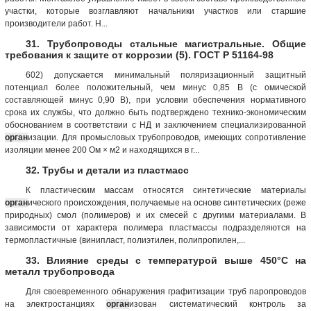
участки, которые возглавляют начальники участков или старшие
производители работ. Н...
31. Трубопроводы стальные магистральные. Общие
требования к защите от коррозии (5). ГОСТ Р 51164-98
602) допускается минимальный поляризационный защитный
потенциал более положительный, чем минус 0,85 В (с омической
составляющей минус 0,90 В), при условии обеспечения нормативного
срока их службы, что должно быть подтверждено технико-экономическим
обоснованием в соответствии с НД и заключением специализированной
орган
изации. Для промысловых трубопроводов, имеющих сопротивление
изоляции менее 200 Ом × м2 и находящихся в г...
32. Трубы и детали из пластмасс
К пластическим массам относятся синтетические материалы
орган
ического происхождения, получаемые на основе синтетических (реже
природных) смол (полимеров) и их смесей с другими материалами. В
зависимости от характера полимера пластмассы подразделяются на
термопластичные (винипласт, полиэтилен, полипропилен,...
33. Влияние среды с температурой выше 450°С на
металл трубопровода
Для своевременного обнаружения графитизации труб паропроводов
на электростанциях
орган
изован систематический контроль за