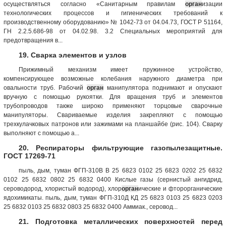
осуществляться согласно «Санитарным правилам
орган
изации
технологических процессов и гигиенических требований к
производственному оборудованию» № 1042-73 от 04.04.73, ГОСТ Р 51164,
ГН 2.2.5.686-98 от 04.02.98. 3.2 Специальных мероприятий для
предотвращения в...
19. Сварка элементов и узлов
Прижимный механизм имеет пружинное устройство,
компенсирующее возможные колебания наружного диаметра при
овальности труб. Рабочий
орган
манипулятора поднимают и опускают
вручную с помощью рукоятки. Для вращения труб и элементов
трубопроводов также широко применяют торцовые сварочные
манипуляторы. Свариваемые изделия закрепляют с помощью
трехкулачковых патронов или зажимами на планшайбе (рис. 104). Сварку
выполняют с помощью а...
20. Респираторы фильтрующие газопылезащитные.
ГОСТ 17269-71
пыль, дым, туман ФГП-310В В 25 6823 0102 25 6823 0202 25 6832
0102 25 6832 0802 25 6832 0400 Кислые гaзы (сернистый ангидрид,
сероводород, хлористый водород), хлор
орган
ические и фторорганические
ядохимикаты. пыль, дым, туман ФГП-310Д КД 25 6823 0103 25 6823 0203
25 6832 0103 25 6832 0803 25 6832 0400 Аммиак., серовод...
21. Подготовка металлических поверхностей перед