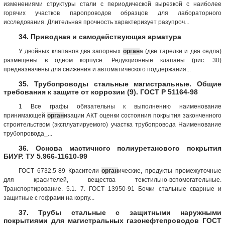
изменениями структуры стали с периодической вырезкой с наиболее
горячих участков паропроводов образцов для лабораторного
исследования. Длительная прочность характеризует разупроч...
34. Приводная и самодействующая арматура
У двойных клапанов два запорных
орган
а (две тарелки и два седла)
размещены в одном корпусе. Редукционные клапаны (рис. 30)
предназначены для снижения и автоматического поддержания...
35. Трубопроводы стальные магистральные. Общие
требования к защите от коррозии (9). ГОСТ Р 51164-98
1 Все графы обязательны к выполнению наименование
принимающей
орган
изации АКТ оценки состояния покрытия законченного
строительством (эксплуатируемого) участка трубопровода Наименование
трубопровода_...
36. Основа мастичного полиуретанового покрытия
БИУР. ТУ 5.966-11610-99
ГОСТ 6732.5-89 Красители
орган
ические, продукты про­межуточные
для красителей, вещества текстильно-вспомо­гательные.
Транспортирование. 5.1. 7. ГОСТ 13950-91 Бочки стальные сварные и
защитные с гофрами на корпу...
37. Трубы стальные с защитными наружными
покрытиями для магистральных газонефтепроводов ГОСТ