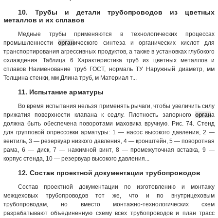
10. Трубы и детали трубопроводов из цветных
металлов и их сплавов
Медные трубы применяются в технологических процессах
промышленности
орган
ического синтеза и органических кислот для
транспортирования агрессивных продуктов, а также в установках глубокого
охлаждения. Таблица 6 Характеристика труб из цветных металлов и
сплавов Наименование труб ГОСТ, нормаль ТУ Наружный диаметр, мм
Толщина стенки, мм Длина труб, м Материал т...
11. Испытание арматуры
Во время испытания нельзя применять рычаги, чтобы увеличить силу
прижатия поверхности клапана к седлу. Плотность запорного
орган
а
должна быть обеспечена поворотами маховика вручную. Рис. 74. Стенд
для групповой опрессовки арматуры: 1 — насос высокого давления, 2 —
вентиль, 3 — резервуар низкого давления, 4 — кронштейн, 5 — поворотная
рама, 6 — диск, 7 — нажимной винт, 8 — промежуточная вставка, 9 —
корпус стенда, 10 — резервуар высокого давления...
12. Состав проектной документации трубопроводов
Состав проектной документации по изготовлению и монтажу
межцеховых трубопроводов тот же, что и по внутрицеховым
трубопроводам, но вместо монтажно-технологических схем
разрабатывают объединенную схему всех трубопроводов и план трасс