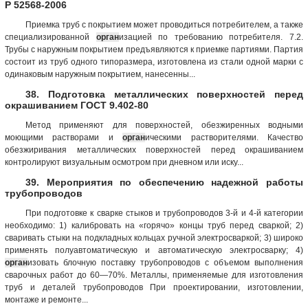
Р 52568-2006
Приемка труб с покрытием может проводиться потребителем, а также
специализированной
орган
изацией по требованию потребителя. 7.2.
Трубы с наружным покрытием предъявляются к приемке партиями. Партия
состоит из труб одного типоразмера, изготовлена из стали одной марки с
одинаковым наружным покрытием, нанесенны...
38. Подготовка металлических поверхностей перед
окрашиванием ГОСТ 9.402-80
Метод применяют для поверхностей, обезжиренных водными
моющими растворами и
орган
ическими растворителями. Качество
обезжиривания металлических поверхностей перед окрашиванием
контролируют визуальным осмотром при дневном или иску...
39. Мероприятия по обеспечению надежной работы
трубопроводов
При подготовке к сварке стыков и трубопроводов 3-й и 4-й категории
необходимо: 1) калибровать на «горячо» концы труб перед сваркой; 2)
сваривать стыки на подкладных кольцах ручной электросваркой; 3) широко
применять полуавтоматическую и автоматическую электросварку; 4)
орган
изовать блочную поставку трубопроводов с объемом выполнения
сварочных работ до 60—70%. Металлы, применяемые для изготовления
труб и деталей трубопроводов При проектировании, изготовлении,
монтаже и ремонте...