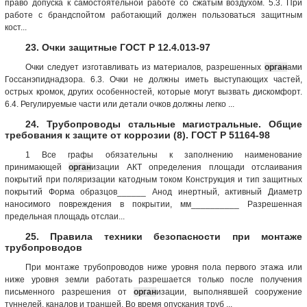
право допуска к самостоятельной работе со сжатым воздухом. 5.3. При
работе с брандспойтом работающий должен пользоваться защитным
кост...
23. Очки защитные ГОСТ Р 12.4.013-97
Очки следует изготавливать из материалов, разрешенных
орган
ами
Госсанэпиднадзора. 6.3. Очки не должны иметь выступающих частей,
острых кромок, других особенностей, которые могут вызвать дискомфорт.
6.4. Регулируемые части или детали очков должны легко ...
24. Трубопроводы стальные магистральные. Общие
требования к защите от коррозии (8). ГОСТ Р 51164-98
1 Все графы обязательны к заполнению наименование
принимающей
орган
изации АКТ определения площади отслаивания
покрытий при поляризации катодным током Конструкция и тип защитных
покрытий Форма образцов______ Анод инертный, активный Диаметр
наносимого повреждения в покрытии, мм__________ Разрешенная
предельная площадь отслаи...
25. Правила техники безопасности при монтаже
трубопроводов
При монтаже трубопроводов ниже уровня пола первого этажа или
ниже уровня земли работать разрешается только после получения
письменного разрешения от
орган
изации, выполнявшей сооружение
туннелей, каналов и траншей. Во время опускания труб ...