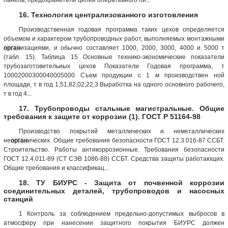
16. Технология централизованного изготовления
Производственная годовая программа таких цехов определяется
объемом и характером трубопроводных работ, выполняемых монтажными
орган
изациями, и обычно составляет 1000, 2000, 3000, 4000 и 5000 т
(табл. 15). Таблица 15 Основные технико-экономические показатели
трубозаготовительиых цехов Показатели Годовая программа, т
10002000300040005000 Съем продукции с 1 м производствен ной
площади, т в год 1,51,82,02,22,3 Выработка на одного основного рабочего,
т в год 4...
17. Трубопроводы стальные магистральные. Общие
требования к защите от коррозии (1). ГОСТ Р 51164-98
Производство покрытий металлических и неметаллических
не
орган
ических. Общие требования безопасности ГОСТ 12.3.016-87 ССБТ.
Строительство. Работы антикоррозионные. Требования безопасности
ГОСТ 12.4.011-89 (СТ СЭВ 1086-88) ССБТ. Средства защиты работающих.
Общие требования и классификац...
18. ТУ БИУРС - Защита от почвенной коррозии
соединительных деталей, трубопроводов и насосных
станций
1 Контроль за соблюдением предельно-допустимых выбросов в
атмосферу при нанесении защитного покрытия БИУРС должен