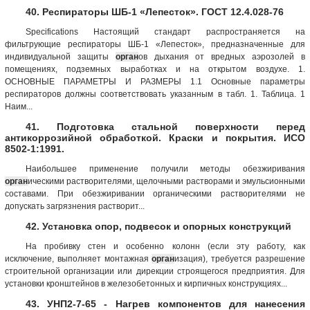
40. Респираторы ШБ-1 «Лепесток». ГОСТ 12.4.028-76
Specifications Настоящий стандарт распространяется на
фильтрующие респираторы ШБ-1 «Лепесток», пред­назначенные для
индивидуальной защиты
орган
ов дыхания от вредных аэрозолей в
помещениях, подземных выработках и на открытом воздухе. 1.
ОСНОВНЫЕ ПАРАМЕТРЫ И РАЗМЕРЫ 1.1 Основные параметры
респираторов должны соответствовать указанным в табл. 1. Таблица. 1
Наим...
41. Подготовка стальной поверхности перед
антикоррозийной обработкой. Краски и покрытия. ИСО
8502-1:1991.
Наибольшее применение получили методы обезжиривания
орган
ическими растворителями, щелочными растворами и эмульсионными
составами. При обезжиривании органическими растворителями не
допускать загрязнения растворит...
42. Установка опор, подвесок и опорных конструкций
На пробивку стен и особенно колонн (если эту работу, как
исключение, выполняет монтажная
орган
изация), требуется разрешение
строительной организации или дирекции строящегося предприятия. Для
установки кронштейнов в железобетонных и кирпичных конструкциях...
43. УНП2-7-65 - Нагрев компонентов для нанесения