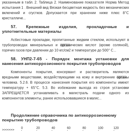
указанным в табл. 2. Таблица 2. Наименование показателя Норма Метод
испытания 1 . Внешний вид Вязкая бесцветная жидкость без механических
вклю­чений и сгустков. Допускается при хранении ниже плюс 8°С
кристалличе...
57. Крепежные изделия, прокладочные и
уплотнительные материалы
Асбестовые прокладки, пропитанные жидким стеклом, используют в
трубопроводах минеральных и
орган
ических кислот (кроме соляной),
горячих газов при давлении до 10 кгс/см2 и температуре до 500° С...
58. УНП2-7-65 - Порядок монтажа установки для
нанесения антикоррозионного покрытия трубопроводов
Компоненты покрытия, консервант и растворитель являются
вредными веществами, воздействующими на кожу и внутренние
орган
ы
человека. 5.2.6. В процессе нанесения покрытия его компоненты имеют
температуру + 65°С. 5.3. Во избежание выхода из строя установки
ЗАПРЕЩАЕТСЯ устанавливать в магистраль подачи одного из
компонентов элементы, ранее использовавшиеся в магис...
Продолжение справочника по антикоррозионному
покрытию трубопроводов
0
20
40
60
80
100
120
>>>>>>