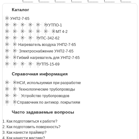
!
.
.
.
.
.
.
.
.
.
.
.
.
.
.
.
.
.
.
.
!
.
.
.
.
.
.
.
.
.
.
.
.
.
.
.
.
.
.
.
!
.
.
.
.
.
.
.
.
.
.
.
.
.
.
.
.
.
.
.
!
.
.
.
.
.
.
.
.
.
.
.
.
.
.
.
.
.
.
.
!
.
.
.
.
.
.
.
.
.
.
.
.
.
.
.
.
.
.
.
!
.
.
.
.
.
.
.
.
.
.
.
.
.
.
.
.
.
.
.
!
.
.
.
.
.
.
.
.
.
.
.
.
.
.
.
.
.
.
.
Каталог
УНП2-7-65
УУТПО-1
МТ 4-2
УПС-342-62
Нагреватель воздуха УНП2-7-65
Электроснабжение УНП2-7-65
Гибкий нагреватель для УНП2-7-65
УТП5-15-69
Справочная информация
НСИ, используемая при разработке
Технологические трубопроводы
Устройство трубопроводов
Справочник по антикор. покрытиям
Часто задаваемые вопросы
1. Как подготовиться к работе?
2. Как подготовить поверхность?
3. Как нанести праймер?
4. Как нанести мастику?