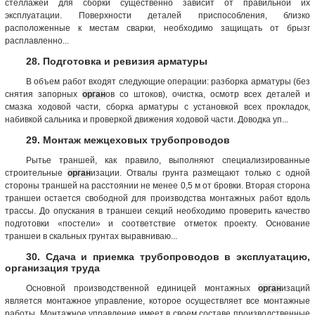
стеллажей для сборки существенно зависит от правильной их
эксплуатации. Поверхности деталей приспособления, близко
расположенные к местам сварки, необходимо защищать от брызг
расплавленно...
28. Подготовка и ревизия арматуры
В объем работ входят следующие операции: разборка арматуры (без
снятия запорных
орган
ов со штоков), очистка, осмотр всех деталей и
смазка ходовой части, сборка арматуры с установкой всех прокладок,
набивкой сальника и проверкой движения ходовой части. Доводка уп...
29. Монтаж межцеховых трубопроводов
Рытье траншей, как правило, выполняют специализированные
строительные
орган
изации. Отвалы грунта размещают только с одной
стороны траншей на расстоянии не менее 0,5 м от бровки. Вторая сторона
траншеи остается свободной для производства монтажных работ вдоль
трассы. До опускания в траншеи секций необходимо проверить качество
подготовки «постели» и соответствие отметок проекту. Основание
траншеи в скальных грунтах выравниваю...
30. Сдача и приемка трубопроводов в эксплуатацию,
организация труда
Основной производственной единицей монтажных
орган
изаций
является монтажное управление, которое осуществляет все монтажные
работы. Монтажное управление имеет в своем составе производственные