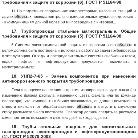
требования к защите от коррозии (6). ГОСТ Р 51164-98
11 На подземных сооружениях компрессорных, насосных станций и
других
объект
ах провода контрольно-измерительных пунктов подключают:
- к коммуникациям длиной более 50 м - посередине с интервал...
17. Трубопроводы стальные магистральные. Общие
требования к защите от коррозии (5). ГОСТ Р 51164-98
6 Система электрохимической защиты от коррозии всего
объект
а в
целом должна быть построена и включена в работу до сдачи трубопровода
в эксплуатацию. Отводы и распределительные системы снабжения газом,
водой, нефтью и нефтепродуктами допускается подключать к
магистральным тр...
18. УНП2-7-65 - Замена компонентов при нанесении
антикоррозионного покрытия трубопроводов
Если в процессе нанесения покрытия изолировщик почувствовал (по
изменению факела распыла, изменению цвета факела или по команде
оператора), что компоненты в бочках закончились, он должен немедленно
отвести пистолет от обрабатываемого
объект
а и отпустить спусковую
скобу распылительного пистолета. Оператор должен следить за расходом
компонентов по показаниям счётчика двойных ходов дозир...
19. Трубы стальные сварные для магистральных
газопроводов, нефтепроводов и нефтепродуктопроводов
(1). ГОСТ Р 52079-2003