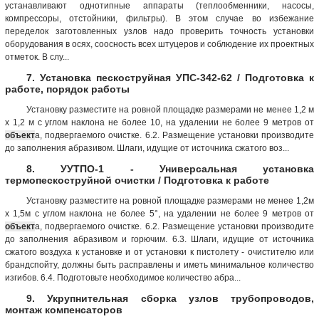
устанавливают однотипные аппараты (теплообменники, насосы,
компрессоры, отстойники, фильтры). В этом случае во избежание
переделок заготовленных узлов надо проверить точность установки
оборудования в осях, соосность всех штуцеров и соблюдение их проектных
отметок. В слу...
7. Установка пескоструйная УПС-342-62 / Подготовка к
работе, порядок работы
Установку разместите на ровной площадке размерами не менее 1,2 м
х 1,2 м с углом наклона не более 10, на удалении не более 9 метров от
объект
а, подвергаемого очистке. 6.2. Размещение установки производите
до заполнения абразивом. Шлаги, идущие от источника сжатого воз...
8. УУТПО-1 - Универсальная установка
термопескоструйной очистки / Подготовка к работе
Установку разместите на ровной площадке размерами не менее 1,2м
х 1,5м с углом наклона не более 5°, на удалении не более 9 метров от
объект
а, подвергаемого очистке. 6.2. Размещение установки производите
до заполнения абразивом и горючим. 6.3. Шлаги, идущие от источника
сжатого воздуха к установке и от установки к пистолету - очистителю или
брандспойту, должны быть расправлены и иметь минимальное количество
изгибов. 6.4. Подготовьте необходимое количество абра...
9. Укрупнительная сборка узлов трубопроводов,
монтаж компенсаторов