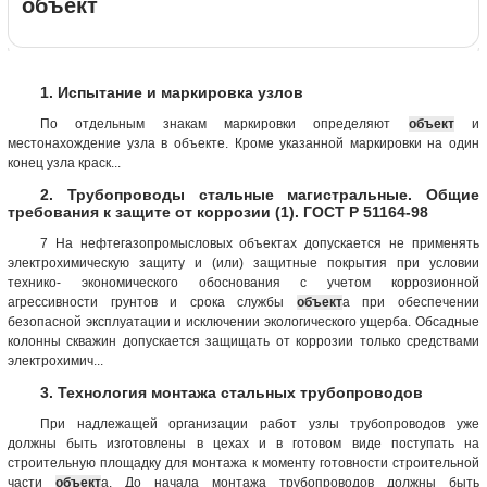
объект
1. Испытание и маркировка узлов
По отдельным знакам маркировки определяют
объект
и
местонахождение узла в объекте. Кроме указанной маркировки на один
конец узла краск...
2. Трубопроводы стальные магистральные. Общие
требования к защите от коррозии (1). ГОСТ Р 51164-98
7 На нефтегазопромысловых объектах допускается не применять
электрохимическую защиту и (или) защитные покрытия при условии
технико- экономического обоснования с учетом коррозионной
агрессивности грунтов и срока службы
объект
а при обеспечении
безопасной эксплуатации и исключении экологического ущерба. Обсадные
колонны скважин допускается защищать от коррозии только средствами
электрохимич...
3. Технология монтажа стальных трубопроводов
При надлежащей организации работ узлы трубопроводов уже
должны быть изготовлены в цехах и в готовом виде поступать на
строительную площадку для монтажа к моменту готовности строительной
части
объект
а. До начала монтажа трубопроводов должны быть