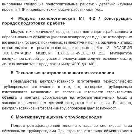
выполнены следующие подготовительные работы: - детально изучены
проект и ППР инженерно-техническими работниками (ма...
4. Модуль технологический МТ 4-2 / Конструкция,
порядок подготовки к работе
Модуль технологический предназначен для защиты работающих и
обрабатываемых
объект
ов (участков газопроводов и др.) от атмосферных
воздействий (осадков, пониженных температур и пр.) на различных этапах
строительства и ремонтно-восстановительных работ. 2. УСЛОВИЯ
ЭКСПЛУАТАЦИИ МОДУЛЯ ТЕХНОЛОГИЧЕСКОГО 2.1. Температура
воздуха, при которой допускается эксплуатация модуля технологического,
должна находиться в пределах от минус 40°С до +40°...
5. Технология централизованного изготовления
Преимущества централизованного изготовления технологических
трубопроводов заключаются в том, что, во-первых, трубопроводы
изготовляются независимо от состояния готовности строительства
объект
а и монтажа оборудования на.трубозаготовительных базах и
заводах с применением деталей заводского изготовления. Во-вторых,
централизованное изготовление трубопроводов дает возможност...
6. Монтаж внутрицеховых трубопроводов
Подъем ректификационной колонны с заранее смонтированными
обвязочными трубопроводами При строительстве ряда
объект
ов часто