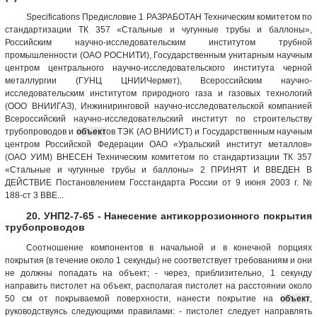
Specifications Предисловие 1 РАЗРАБОТАН Техническим комитетом по
стандартизации ТК 357 «Стальные и чугунные трубы и баллоны»,
Российским научно-исследовательским институтом трубной
промышленности (ОАО РОСНИТИ), Государственным унитарным научным
центром центрального научно-исследовательского института черной
металлургии (ГУНЦ ЦНИИЧермет), Всероссийским научно-
исследовательским институтом природного газа и газовых технологий
(ООО ВНИИГАЗ), Инжиниринговой научно-исследовательской компанией
Всероссийский научно-исследовательский институт по строительству
трубопроводов и
объект
ов ТЭК (АО ВНИИСТ) и Государственным научным
центром Российской Федерации ОАО «Уральский институт металлов»
(ОАО УИМ) ВНЕСЕН Техническим комитетом по стандартизации ТК 357
«Стальные и чугунные трубы и баллоны» 2 ПРИНЯТ И ВВЕДЕН В
ДЕЙСТВИЕ Постановлением Госстандарта России от 9 июня 2003 г. №
188-ст 3 ВВЕ...
20. УНП2-7-65 - Нанесение антикоррозионного покрытия
трубопроводов
Соотношение компонентов в начальной и в конечной порциях
покрытия (в течение около 1 секунды) не соответствует требованиям и они
не должны попадать на объект; - через, приблизительно, 1 секунду
направить пистолет на объект, располагая пистолет на расстоянии около
50 см от покрываемой поверхности, нанести покрытие на
объект
,
руководствуясь следующими правилами: - пистолет следует направлять