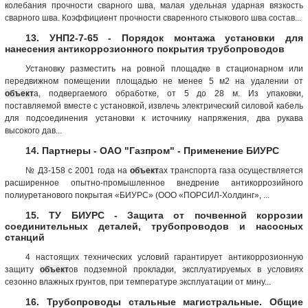
колебания прочности сварного шва, малая удельная ударная вязкость
сварного шва. Коэффициент прочности сваренного стыкового шва состав...
13. УНП2-7-65 - Порядок монтажа установки для
нанесения антикоррозионного покрытия трубопроводов
Установку разместить на ровной площадке в стационарном или
передвижном помещении площадью не менее 5 м2 на удалении от
объект
а, подвергаемого обработке, от 5 до 28 м. Из упаковки,
поставляемой вместе с установкой, извлечь электрический силовой кабель
для подсоединения установки к источнику напряжения, два рукава
высокого дав...
14. Партнеры - ОАО "Газпром" - Применение БИУРС
№ Д3-158 с 2001 года на
объект
ах транспорта газа осуществляется
расширенное опытно-промышленное внедрение антикоррозийного
полиуретанового покрытая «БИУРС» (ООО «ПОРСИЛ-Холдинг», ...
15. ТУ БИУРС - Защита от почвенной коррозии
соединительных деталей, трубопроводов и насосных
станций
4 настоящих технических условий гарантирует антикоррозионную
защиту
объект
ов подземной прокладки, эксплуатируемых в условиях
сезонно влажных грунтов, при температуре эксплуатации от мину...
16. Трубопроводы стальные магистральные. Общие