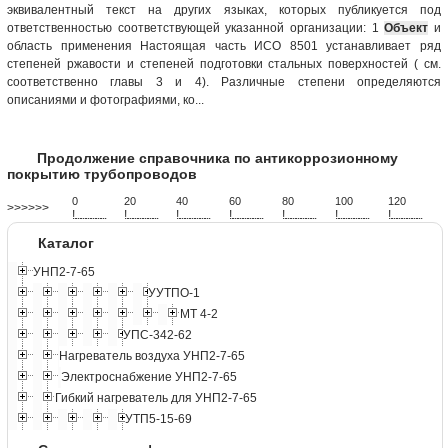
эквивалентный текст на других языках, которых публикуется под
ответственностью соответствующей указанной организации: 1
Объект
и
область применения Настоящая часть ИСО 8501 устанавливает ряд
степеней ржавости и степеней подготовки стальных поверхностей ( см.
соответственно главы 3 и 4). Различные степени определяются
описаниями и фотографиями, ко...
Продолжение справочника по антикоррозионному
покрытию трубопроводов
0
20
40
60
80
100
120
>>>>>>
!
.
.
.
.
.
.
.
.
.
.
.
.
.
.
.
.
.
.
.
!
.
.
.
.
.
.
.
.
.
.
.
.
.
.
.
.
.
.
.
!
.
.
.
.
.
.
.
.
.
.
.
.
.
.
.
.
.
.
.
!
.
.
.
.
.
.
.
.
.
.
.
.
.
.
.
.
.
.
.
!
.
.
.
.
.
.
.
.
.
.
.
.
.
.
.
.
.
.
.
!
.
.
.
.
.
.
.
.
.
.
.
.
.
.
.
.
.
.
.
!
.
.
.
.
.
.
.
.
.
.
.
.
.
.
.
.
.
.
.
Каталог
УНП2-7-65
УУТПО-1
МТ 4-2
УПС-342-62
Нагреватель воздуха УНП2-7-65
Электроснабжение УНП2-7-65
Гибкий нагреватель для УНП2-7-65
УТП5-15-69