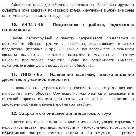
Сборочные площадки обычно располагаются вблизи монтируемого
объект
а в зоне действия монтажного крана. Укрупнение в блоки вне зоны
монтажного крана вызывает трудности...
10. УНП2-7-65 - Подготовка к работе, подготовка
поверхности
После пескоструйной обработки запрещается прикасаться к
поверхности
объект
а руками и, особенно, испачканными в масле
предметами (ветошью и пр.). 2.8. Очищенная поверхность с течением
времени окисляется, состояние поверхности ухудшается, поэтому
наносить праймерное покрытие нужно по возможности быстрее,
желательно в один день с пескоструйной обработк...
11. УНП2-7-65 - Нанесение мастики, восстановление
дефектных участков покрытия
В начале и в конце распыления в течение около 1 секунды пистолет
направлять мимо
объект
а. Соотношение компонентов в начальной и в
конечной порциях мастики (при включении пистолета — нажатии на
спусковую скобу и выключении его) не соответству...
12. Сварка и склеивание винипластовых труб
Способ прутковой сварки винипласта имеет следующие серьезные
недостатки: низкая производительность и неэкономичность, отсутствие
объект
ивного контроля качества сварки и, как результат, — резкие