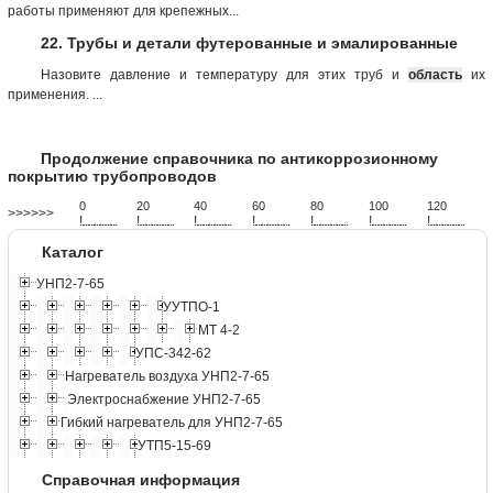
работы применяют для крепежных...
22. Трубы и детали футерованные и эмалированные
Назовите давление и температуру для этих труб и
область
их
применения. ...
Продолжение справочника по антикоррозионному
покрытию трубопроводов
0
20
40
60
80
100
120
>>>>>>
!
.
.
.
.
.
.
.
.
.
.
.
.
.
.
.
.
.
.
.
!
.
.
.
.
.
.
.
.
.
.
.
.
.
.
.
.
.
.
.
!
.
.
.
.
.
.
.
.
.
.
.
.
.
.
.
.
.
.
.
!
.
.
.
.
.
.
.
.
.
.
.
.
.
.
.
.
.
.
.
!
.
.
.
.
.
.
.
.
.
.
.
.
.
.
.
.
.
.
.
!
.
.
.
.
.
.
.
.
.
.
.
.
.
.
.
.
.
.
.
!
.
.
.
.
.
.
.
.
.
.
.
.
.
.
.
.
.
.
.
Каталог
УНП2-7-65
УУТПО-1
МТ 4-2
УПС-342-62
Нагреватель воздуха УНП2-7-65
Электроснабжение УНП2-7-65
Гибкий нагреватель для УНП2-7-65
УТП5-15-69
Справочная информация