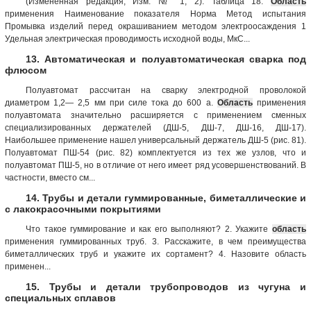
(Измененная редакция, Изм. № 1, 2). Таблица 18.
Область
применения Наименование показателя Норма Метод испытания
Промывка изделий перед окрашиванием методом электроосаждения 1
Удельная электрическая проводимость исходной воды, МкС...
13. Автоматическая и полуавтоматическая сварка под
флюсом
Полуавтомат рассчитан на сварку электродной проволокой
диаметром 1,2— 2,5 мм при силе тока до 600 а.
Область
применения
полуавтомата значительно расширяется с применением сменных
специализированных держателей (ДШ-5, ДШ-7, ДШ-16, ДШ-17).
Наибольшее применение нашел универсальный держатель ДШ-5 (рис. 81).
Полуавтомат ПШ-54 (рис. 82) комплектуется из тех же узлов, что и
полуавтомат ПШ-5, но в отличие от него имеет ряд усовершенствований. В
частности, вместо см...
14. Трубы и детали гуммированные, биметаллические и
с лакокрасочными покрытиями
Что такое гуммирование и как его выполняют? 2. Укажите
область
применения гуммированных труб. 3. Расскажите, в чем преимущества
биметаллических труб и укажите их сортамент? 4. Назовите область
применен...
15. Трубы и детали трубопроводов из чугуна и
специальных сплавов