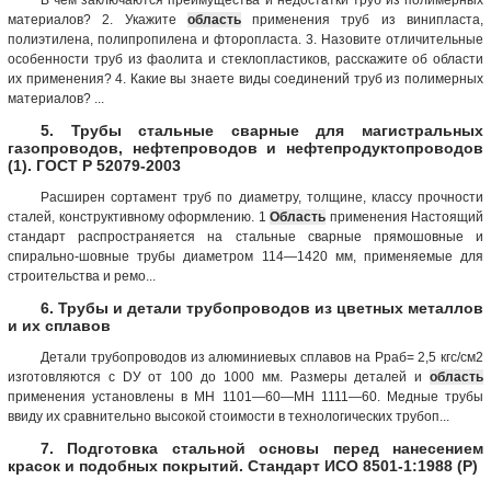
материалов? 2. Укажите
область
применения труб из винипласта,
полиэтилена, полипропилена и фторопласта. 3. Назовите отличительные
особенности труб из фаолита и стеклопластиков, расскажите об области
их применения? 4. Какие вы знаете виды соединений труб из полимерных
материалов? ...
5. Трубы стальные сварные для магистральных
газопроводов, нефтепроводов и нефтепродуктопроводов
(1). ГОСТ Р 52079-2003
Расширен сортамент труб по диаметру, толщине, классу прочности
сталей, конструктивному оформлению. 1
Область
применения Настоящий
стандарт распространяется на стальные сварные прямошовные и
спирально-шовные трубы диаметром 114—1420 мм, применяемые для
строительства и ремо...
6. Трубы и детали трубопроводов из цветных металлов
и их сплавов
Детали трубопроводов из алюминиевых сплавов на Рраб= 2,5 кгс/см2
изготовляются с DУ от 100 до 1000 мм. Размеры деталей и
область
применения установлены в МН 1101—60—МН 1111—60. Медные трубы
ввиду их сравнительно высокой стоимости в технологических трубоп...
7. Подготовка стальной основы перед нанесением
красок и подобных покрытий. Стандарт ИСО 8501-1:1988 (Р)