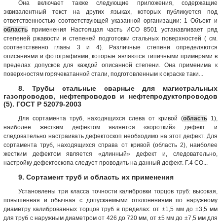
Она включает также следующие приложения, содержащие
эквивалентный текст на других языках, которых публикуется под
ответственностью соответствующей указанной организации: 1 Объект и
область
применения Настоящая часть ИСО 8501 устанавливает ряд
степеней ржавости и степеней подготовки стальных поверхностей ( см.
соответственно главы 3 и 4). Различные степени определяются
описаниями и фотографиями, которые являются типичными примерами в
пределах допусков для каждой описанной степени. Она применима к
поверхностям горячекатанной стали, подготовленным к окраске таки...
8. Трубы стальные сварные для магистральных
газопроводов, нефтепроводов и нефтепродуктопроводов
(5). ГОСТ Р 52079-2003
Для сортамента труб, находящихся слева от кривой (
область
1),
наиболее жестким дефектом является «короткий» дефект и
следовательно настраивать дефектоскоп необходимо на этот дефект. Для
сортамента труб, находящихся справа от кривой (область 2), наиболее
жестким дефектом является «длинный» дефект и, следовательно,
настройку дефектоскопа следует проводить на данный дефект. Г.4 СО...
9. Сортамент труб и область их применения
Установлены три класса точности калибровки торцов труб: высокая,
повышенная и обычная с допускаемыми отклонениями по наружному
диаметру калиброванных торцов труб в пределах: от ±1,5 мм до ±3,5 мм
для труб с наружным диаметром от 426 до 720 мм, от ±5 мм до ±7,5 мм для