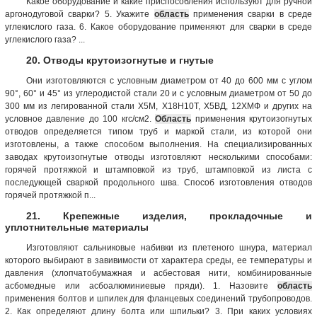
Какое оборудование и какие приспособления используют для ручной
аргонодуговой сварки? 5. Укажите
область
применения сварки в среде
углекислого газа. 6. Какое оборудование применяют для сварки в среде
углекислого газа? ...
20. Отводы крутоизогнутые и гнутые
Они изготовляются с условным диаметром от 40 до 600 мм с углом
90°, 60° и 45° из углеродистой стали 20 и с условным диаметром от 50 до
300 мм из легированной стали Х5М, Х18Н10Т, Х5ВД, 12ХМФ и других на
условное давление до 100 кгс/см2.
Область
применения крутоизогнутых
отводов определяется типом труб и маркой стали, из которой они
изготовлены, а также способом выполнения. На специализированных
заводах крутоизогнутые отводы изготовляют несколькими способами:
горячей протяжкой и штамповкой из труб, штамповкой из листа с
последующей сваркой продольного шва. Способ изготовления отводов
горячей протяжкой п...
21. Крепежные изделия, прокладочные и
уплотнительные материалы
Изготовляют сальниковые набивки из плетеного шнура, материал
которого выбирают в завивимости от характера среды, ее температуры и
давления (хлопчатобумажная и асбестовая нити, комбинированные
асбомедные или асбоалюминиевые пряди). 1. Назовите
область
применения болтов и шпилек для фланцевых соединений трубопроводов.
2. Как определяют длину болта или шпильки? 3. При каких условиях