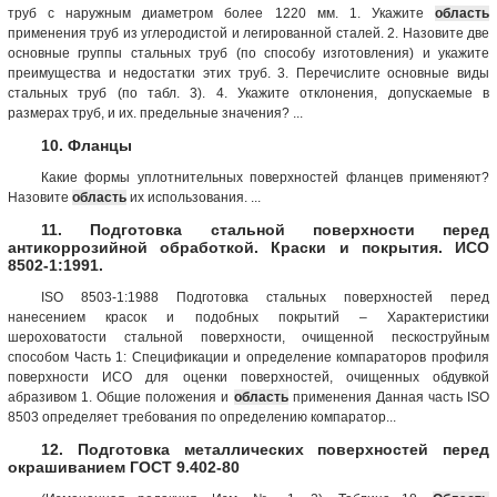
труб с наружным диаметром более 1220 мм. 1. Укажите
область
применения труб из углеродистой и легированной сталей. 2. Назовите две
основные группы стальных труб (по способу изготовления) и укажите
преимущества и недостатки этих труб. 3. Перечислите основные виды
стальных труб (по табл. 3). 4. Укажите отклонения, допускаемые в
размерах труб, и их. предельные значения? ...
10. Фланцы
Какие формы уплотнительных поверхностей фланцев применяют?
Назовите
область
их использования. ...
11. Подготовка стальной поверхности перед
антикоррозийной обработкой. Краски и покрытия. ИСО
8502-1:1991.
ISO 8503-1:1988 Подготовка стальных поверхностей перед
нанесением красок и подобных покрытий – Характеристики
шероховатости стальной поверхности, очищенной пескоструйным
способом Часть 1: Спецификации и определение компараторов профиля
поверхности ИСО для оценки поверхностей, очищенных обдувкой
абразивом 1. Общие положения и
область
применения Данная часть ISO
8503 определяет требования по определению компаратор...
12. Подготовка металлических поверхностей перед
окрашиванием ГОСТ 9.402-80