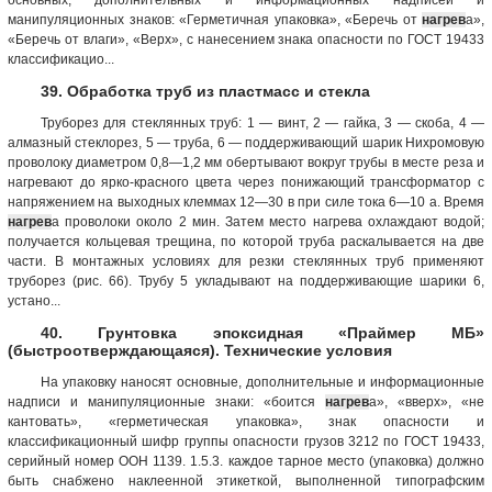
манипуляционных знаков: «Герметичная упаковка», «Беречь от
нагрев
а»,
«Беречь от влаги», «Верх», с нанесением знака опасности по ГОСТ 19433
классификацио...
39. Обработка труб из пластмасс и стекла
Труборез для стеклянных труб: 1 — винт, 2 — гайка, 3 — скоба, 4 —
алмазный стеклорез, 5 — труба, 6 — поддерживающий шарик Нихромовую
проволоку диаметром 0,8—1,2 мм обертывают вокруг трубы в месте реза и
нагревают до ярко-красного цвета через понижающий трансформатор с
напряжением на выходных клеммах 12—30 в при силе тока 6—10 а. Время
нагрев
а проволоки около 2 мин. Затем место нагрева охлаждают водой;
получается кольцевая трещина, по которой труба раскалывается на две
части. В монтажных условиях для резки стеклянных труб применяют
труборез (рис. 66). Трубу 5 укладывают на поддерживающие шарики 6,
устано...
40. Грунтовка эпоксидная «Праймер МБ»
(быстроотверждающаяся). Технические условия
На упаковку наносят основные, дополнительные и информационные
надписи и манипуляционные знаки: «боится
нагрев
а», «вверх», «не
кантовать», «герметическая упаковка», знак опасности и
классификационный шифр группы опасности грузов 3212 по ГОСТ 19433,
серийный номер ООН 1139. 1.5.3. каждое тарное место (упаковка) должно
быть снабжено наклеенной этикеткой, выполненной типографским