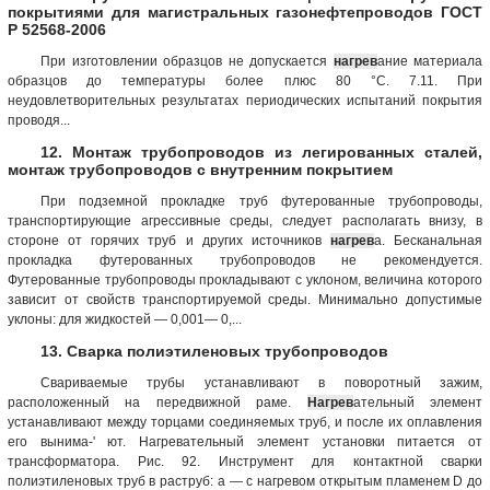
покрытиями для магистральных газонефтепроводов ГОСТ
Р 52568-2006
При изготовлении образцов не допускается
нагрев
ание материала
образцов до температуры более плюс 80 °C. 7.11. При
неудовлетворительных результатах периодических испытаний покрытия
проводя...
12. Монтаж трубопроводов из легированных сталей,
монтаж трубопроводов с внутренним покрытием
При подземной прокладке труб футерованные трубопроводы,
транспортирующие агрессивные среды, следует располагать внизу, в
стороне от горячих труб и других источников
нагрев
а. Бесканальная
прокладка футерованных трубопроводов не рекомендуется.
Футерованные трубопроводы прокладывают с уклоном, величина которого
зависит от свойств транспортируемой среды. Минимально допустимые
уклоны: для жидкостей — 0,001— 0,...
13. Сварка полиэтиленовых трубопроводов
Свариваемые трубы устанавливают в поворотный зажим,
расположенный на передвижной раме.
Нагрев
ательный элемент
устанавливают между торцами соединяемых труб, и после их оплавления
его вынима-' ют. Нагревательный элемент установки питается от
трансформатора. Рис. 92. Инструмент для контактной сварки
полиэтиленовых труб в раструб: а — с нагревом открытым пламенем D до