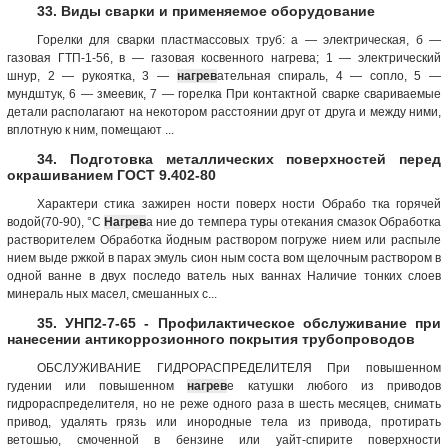
33. Виды сварки и применяемое оборудование
Горелки для сварки пластмассовых труб: а — электрическая, б —
газовая ГТП-1-56, в — газовая косвенного нагрева; 1 — электрический
шнур, 2 — рукоятка, 3 —
нагрев
ательная спираль, 4 — сопло, 5 —
мундштук, 6 — змеевик, 7 — горелка При контактной сварке свариваемые
детали располагают на некотором расстоянии друг от друга и между ними,
вплотную к ним, помещают ...
34. Подготовка металлических поверхностей перед
окрашиванием ГОСТ 9.402-80
Характери стика зажирен ности поверх ности Обрабо тка горячей
водой(70-90), °С
Нагрев
а ние до темпера туры отекания смазок Обработка
растворителем Обработка йодным раствором погруже нием или распыле
нием выде ржкой в парах эмуль сион ным соста вом щелочным раствором в
одной ванне в двух последо ватель ных ваннах Наличие тонких слоев
минераль ных масел, смешанных с...
35. УНП2-7-65 - Профилактическое обслуживание при
нанесении антикоррозионного покрытия трубопроводов
ОБСЛУЖИВАНИЕ ГИДРОРАСПРЕДЕЛИТЕЛЯ При повышенном
гудении или повышенном
нагрев
е катушки любого из приводов
гидрораспределителя, но не реже одного раза в шесть месяцев, снимать
привод, удалять грязь или инородные тела из привода, протирать
ветошью, смоченной в бензине или уайт-спирите поверхности