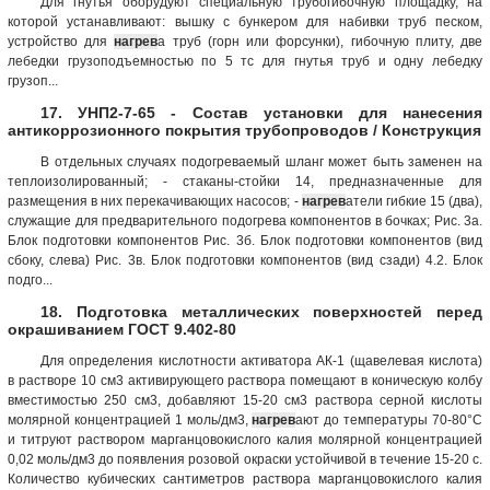
Для гнутья оборудуют специальную трубогибочную площадку, на
которой устанавливают: вышку с бункером для набивки труб песком,
устройство для
нагрев
а труб (горн или форсунки), гибочную плиту, две
лебедки грузоподъемностью по 5 тс для гнутья труб и одну лебедку
грузоп...
17. УНП2-7-65 - Состав установки для нанесения
антикоррозионного покрытия трубопроводов / Конструкция
В отдельных случаях подогреваемый шланг может быть заменен на
теплоизолированный; - стаканы-стойки 14, предназначенные для
размещения в них перекачивающих насосов; -
нагрев
атели гибкие 15 (два),
служащие для предварительного подогрева компонентов в бочках; Рис. 3а.
Блок подготовки компонентов Рис. 3б. Блок подготовки компонентов (вид
сбоку, слева) Рис. 3в. Блок подготовки компонентов (вид сзади) 4.2. Блок
подго...
18. Подготовка металлических поверхностей перед
окрашиванием ГОСТ 9.402-80
Для определения кислотности активатора АК-1 (щавелевая кислота)
в растворе 10 см3 активирующего раствора помещают в коническую колбу
вместимостью 250 см3, добавляют 15-20 см3 раствора серной кислоты
молярной концентрацией 1 моль/дм3,
нагрев
ают до температуры 70-80°С
и титруют раствором марганцовокислого калия молярной концентрацией
0,02 моль/дм3 до появления розовой окраски устойчивой в течение 15-20 с.
Количество кубических сантиметров раствора марганцовокислого калия