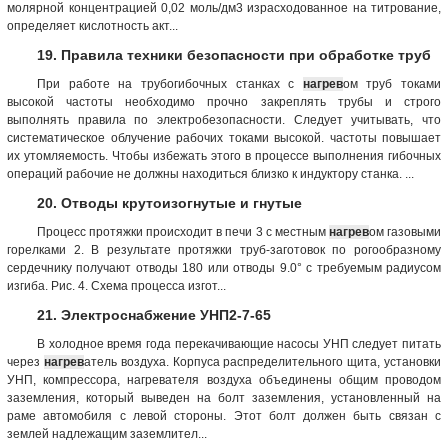
молярной концентрацией 0,02 моль/дм3 израсходованное на титрование,
определяет кислотность акт...
19. Правила техники безопасности при обработке труб
При работе на трубогибочных станках с
нагрев
ом труб токами
высокой частоты необходимо прочно закреплять трубы и строго
выполнять правила по электробезопасности. Следует учитывать, что
систематическое облучение рабочих токами высокой. частоты повышает
их утомляемость. Чтобы избежать этого в процессе выполнения гибочных
операций рабочие не должны находиться близко к индуктору станка. ...
20. Отводы крутоизогнутые и гнутые
Процесс протяжки происходит в печи 3 с местным
нагрев
ом газовыми
горелками 2. В результате протяжки труб-заготовок по рогообразному
сердечнику получают отводы 180 или отводы 9.0° с требуемым радиусом
изгиба. Рис. 4. Схема процесса изгот...
21. Электроснабжение УНП2-7-65
В холодное время года перекачивающие насосы УНП следует питать
через
нагрев
атель воздуха. Корпуса распределительного щита, установки
УНП, компрессора, нагревателя воздуха объединены общим проводом
заземления, который выведен на болт заземления, установленный на
раме автомобиля с левой стороны. Этот болт должен быть связан с
землей надлежащим заземлител...