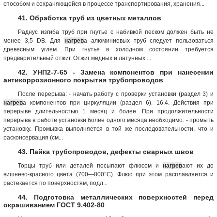
способом и сохраняющейся в процессе транспортирования, хранения...
41. Обработка труб из цветных металлов
Раднус изгиба труб при гнутье с набивкой песком должен быть не
менее 3,5 DB. Для
нагрев
а алюминиевых труб следует пользоваться
древесным углем. При гнутье в холодном состоянии требуется
предварительный отжиг. Отжиг медных и латунных ...
42. УНП2-7-65 - Замена компонентов при нанесении
антикоррозионного покрытия трубопроводов
После перерыва: - начать работу с проверки установки (раздел 3) и
нагрев
а компонентов при циркуляции (раздел 6). 16.4. Действия при
перерыве длительностью 1 месяц и более. При продолжительности
перерыва в работе установки более одного месяца необходимо: - промыть
установку. Промывка выполняется в той же последовательности, что и
расконсервация (см...
43. Пайка трубопроводов, дефекты сварных швов
Торцы труб или деталей посыпают флюсом и
нагрев
ают их до
вишнево-красного цвета (700—800°С). Флюс при этом расплавляется и
растекается по поверхностям, подл...
44. Подготовка металлических поверхностей перед
окрашиванием ГОСТ 9.402-80