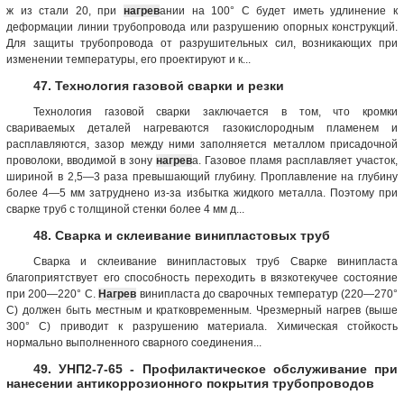
ж из стали 20, при
нагрев
ании на 100° С будет иметь удлинение к
деформации линии трубопровода или разрушению опорных конструкций.
Для защиты трубопровода от разрушительных сил, возникающих при
изменении температуры, его проектируют и к...
47. Технология газовой сварки и резки
Технология газовой сварки заключается в том, что кромки
свариваемых деталей нагреваются газокислородным пламенем и
расплавляются, зазор между ними заполняется металлом присадочной
проволоки, вводимой в зону
нагрев
а. Газовое пламя расплавляет участок,
шириной в 2,5—3 раза превышающий глубину. Проплавление на глубину
более 4—5 мм затруднено из-за избытка жидкого металла. Поэтому при
сварке труб с толщиной стенки более 4 мм д...
48. Сварка и склеивание винипластовых труб
Сварка и склеивание винипластовых труб Сварке винипласта
благоприятствует его способность переходить в вязкотекучее состояние
при 200—220° С.
Нагрев
винипласта до сварочных температур (220—270°
С) должен быть местным и кратковременным. Чрезмерный нагрев (выше
300° С) приводит к разрушению материала. Химическая стойкость
нормально выполненного сварного соединения...
49. УНП2-7-65 - Профилактическое обслуживание при
нанесении антикоррозионного покрытия трубопроводов