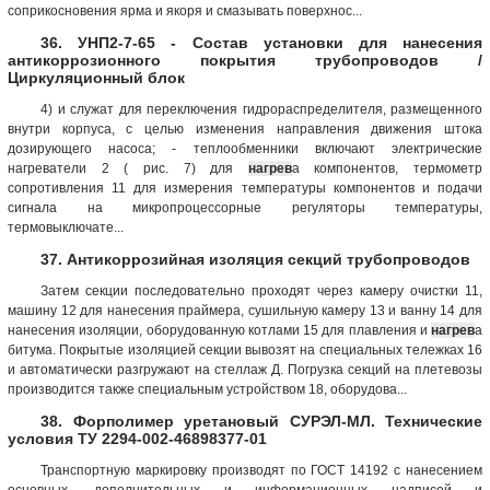
соприкосновения ярма и якоря и смазывать поверхнос...
36. УНП2-7-65 - Состав установки для нанесения
антикоррозионного покрытия трубопроводов /
Циркуляционный блок
4) и служат для переключения гидрораспределителя, размещенного
внутри корпуса, с целью изменения направления движения штока
дозирующего насоса; - теплообменники включают электрические
нагреватели 2 ( рис. 7) для
нагрев
а компонентов, термометр
сопротивления 11 для измерения температуры компонентов и подачи
сигнала на микропроцессорные регуляторы температуры,
термовыключате...
37. Антикоррозийная изоляция секций трубопроводов
Затем секции последовательно проходят через камеру очистки 11,
машину 12 для нанесения праймера, сушильную камеру 13 и ванну 14 для
нанесения изоляции, оборудованную котлами 15 для плавления и
нагрев
а
битума. Покрытые изоляцией секции вывозят на специальных тележках 16
и автоматически разгружают на стеллаж Д. Погрузка секций на плетевозы
производится также специальным устройством 18, оборудова...
38. Форполимер уретановый СУРЭЛ-МЛ. Технические
условия ТУ 2294-002-46898377-01
Транспортную маркировку производят по ГОСТ 14192 с нанесением
основных, дополнительных и информационных надписей и