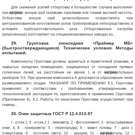
Для снижения усилий отбортовку в большинстве случаев выполняют
при
нагрев
е концов труб газовыми горелками или токами высокой частоты.
Отбортовку концов труб целесообразно осуществлять при
централизованном изготовлении узлов трубопроводов непосредственно в
условиях трубозаготовительного цеха. Отбортованные патрубки
(укороченные) изготовляют на специализированных заводах из...
29. Грунтовка эпоксидная «Праймер МБ»
(быстроотверждающаяся). Технические условия. Методы
испытаний.
Компоненты Грунтовки должны храниться в герметичной упаковке, в
закрытых складских помещениях, защищенных от попадания прямых
солнечных лучей, на расстоянии не менее 1 м от
нагрев
ательных
приборов. 5.6. При хранении компонента А допускается образование легко
размешиваемого осадка. УКАЗАНИЯ ПО ПРИМЕНЕНИЮ 6.1. Грунтовку
применяют в соответствии с требованиями, утвержденными в
технологической инструкции по приготовлению и применению Грунтовки
(Приложение Б). 6.2. Работы по нанесению Грунтовки осуществляют при
темпер...
30. Очки защитные ГОСТ Р 12.4.013-97
I - отсек 1; II - отсек 2 1 - люксметр; 2 - фотоэлемент; 3 - испытываемые
очки; 4, 8 - психрометр; 5 - перегородка; 6 - макет головы; 7 - диск с
отверстием; 9 - источник света; 10 - крышка; 11 -
нагрев
атель; 12 -