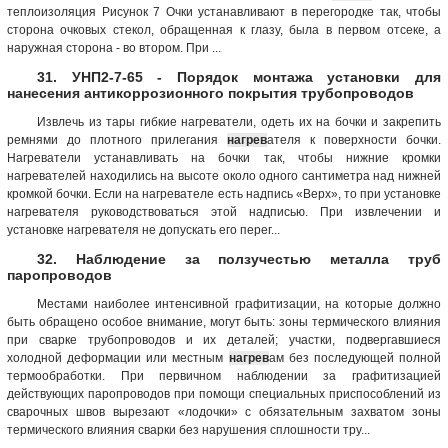
теплоизоляция Рисунок 7 Очки устанавливают в перегородке так, чтобы
сторона очковых стекол, обращенная к глазу, была в первом отсеке, а
наружная сторона - во втором. При ...
31. УНП2-7-65 - Порядок монтажа установки для
нанесения антикоррозионного покрытия трубопроводов
Извлечь из тары гибкие нагреватели, одеть их на бочки и закрепить
ремнями до плотного прилегания
нагрев
ателя к поверхности бочки.
Нагреватели устанавливать на бочки так, чтобы нижние кромки
нагревателей находились на высоте около одного сантиметра над нижней
кромкой бочки. Если на нагревателе есть надпись «Верх», то при установке
нагревателя руководствоваться этой надписью. При извлечении и
установке нагревателя не допускать его перег...
32. Наблюдение за ползучестью металла труб
паропроводов
Местами наиболее интенсивной графитизации, на которые должно
быть обращено особое внимание, могут быть: зоны термического влияния
при сварке трубопроводов и их деталей; участки, подвергавшиеся
холодной деформации или местным
нагрев
ам без последующей полной
термообработки. При первичном наблюдении за графитизацией
действующих паропроводов при помощи специальных приспособлений из
сварочных швов вырезают «лодочки» с обязательным захватом зоны
термического влияния сварки без нарушения сплошности тру...