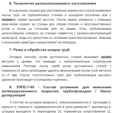
6. Технология централизованного изготовления
В отдельных случаях для изготовления элементов и узлов применяют
гнутье труб на трубогибочных станках в холодном состоянии или с
нагрев
ом токами высокой частоты. После сварки элементы с помощью
кран-балки подают на стенды для сборки плоских и пространственных
узлов и затем на стеллажи для- их сварки. Узлы трубопроводов
целесообразно собирать на стендах совместно с запорно-регулирующей
арматурой, когда это допустимо по условиям транспортирования. Ревизию
и испытание арматуры осуществляют на оборудов...
7. Резка и обработка концов труб
Огневые способы резки аустенитных сталей вызывают
нагрев
металла у кромки, что приводит к неблагоприятным структурным
изменениям. Поэтому после такой резки аустенитных сталей с
поверхности реза необходимо удалять механическим путем слой металла
(2—5 мм). Гнутье толстостенных труб для трубопроводов высокого
давления производят в холодном и горячем с...
8. УНП2-7-65 - Состав установки для нанесения
антикоррозионного покрытия трубопроводов / Насос
дозирующий
7) состоит из штуцера входного1, электронагревателя 2, прокладки 3,
корпуса 4, спирали 5, термовыключателя 6, реле давления 7, манометра 8,
штуцера выходного 9, переходника 10, термометра сопротивления 11,