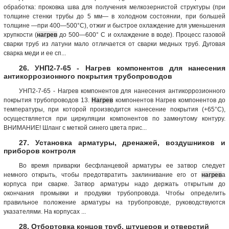
обработка: проковка шва для получения мелкозернистой структуры (при
толщине стенки трубы до 5 мм— в холодном состоянии, при большей
толщине —при 400—500°С), отжиг и быстрое охлаждение для уменьшения
хрупкости (
нагрев
до 500—600° С и охлаждение в воде). Процесс газовой
сварки труб из латуни мало отличается от сварки медных труб. Дуговая
сварка меди и ее сп...
26. УНП2-7-65 - Нагрев компонентов для нанесения
антикоррозионного покрытия трубопроводов
УНП2-7-65 - Нагрев компонентов для нанесения антикоррозионного
покрытия трубопроводов 13.
Нагрев
компонентов Нагрев компонентов до
температуры, при которой производится нанесение покрытия (+65°С),
осуществляется при циркуляции компонентов по замкнутому контуру.
ВНИМАНИЕ! Шланг с меткой синего цвета прис...
27. Установка арматуры, дренажей, воздушников и
приборов контроля
Во время приварки бесфланцевой арматуры ее затвор следует
немного открыть, чтобы предотвратить заклинивание его от
нагрев
а
корпуса при сварке. Затвор арматуры надо держать открытым до
окончания промывки и продувки трубопровода. Чтобы определить
правильное положение арматуры на трубопроводе, руководствуются
указателями. На корпусах ...
28. Отбортовка концов труб, штуцеров и отверстий