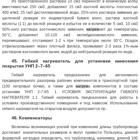
Из приготовленного раствора 10 см3 переносят в коническую колбу
вместимостью 250 см3, добавляют 15 см3 азотной кислоты плотностью
400 кг/м3, 25 см3 дистиллированной воды, 25%-нoгo раствора аммиака до
щелочной реакции по индикаторной бумаге конго, раствор азотной
кислоты (1:1) до кислой реакции и избьгток ее в количестве 5 см3, 10 см3
50%-ного раствора азотнокислого аммония,
нагрев
ают до температуры
50°С, добавляют 10-120 см3 молибденовокислого аммония,
перемешивают, отстаивают 1-2 ч при температуре около 30°С. Осадок
отфильтровывают через плотный фильтр, промывают 2-3 раза 1%-ным
раствором азотнокислого калия, водой до нейтральной реакции по инди...
45. Гибкий нагреватель для установки нанесения
покрытия УНП 2–7–65
Гибкий нагреватель предназначен для автономного
предварительного разогрева рабочих компонентов в транспортной таре
(100 литровые бочки), а также для
нагрев
а компонентов в составе
установки УНП 2-7-65. 1. УСЛОВИЯ ЭКСПЛУАТАЦИИ ГИБКОГО
НАГРЕВАТЕЛЯ 1.1. Гибкий нагреватель предназначен для работы в
условиях производственного помещения и под навесом. Использование
гибкого нагревателя на открытом воздухе допускается пр...
46. Компенсаторы
Величины возникающих усилий при изменении длины трубопровода
достигают значительных размеров и могут привести Пользуясь данной
формулой, нетрудно определить, что трубопровод, например, длиной 100