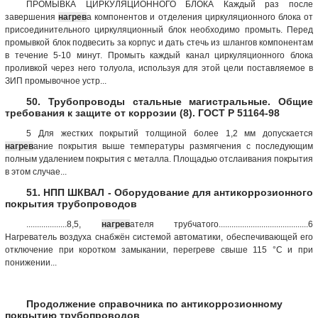
ПРОМЫВКА ЦИРКУЛЯЦИОННОГО БЛОКА Каждый раз после
завершения
нагрев
а компонентов и отделения циркуляционного блока от
присоединительного циркуляционный блок необходимо промыть. Перед
промывкой блок подвесить за корпус и дать стечь из шлангов компонентам
в течение 5-10 минут. Промыть каждый канал циркуляционного блока
проливкой через него толуола, используя для этой цели поставляемое в
ЗИП промывочное устр...
50. Трубопроводы стальные магистральные. Общие
требования к защите от коррозии (8). ГОСТ Р 51164-98
5 Для жестких покрытий толщиной более 1,2 мм допускается
нагрев
ание покрытия выше температуры размягчения с последующим
полным удалением покрытия с металла. Площадью отслаивания покрытия
в этом случае...
51. НПП ШКВАЛ - Оборудование для антикоррозионного
покрытия трубопроводов
...................8,5,
нагрев
ателя трубчатого..........................................6
Нагреватель воздуха снабжён системой автоматики, обеспечивающей его
отключение при коротком замыкании, перегреве свыше 115 °С и при
понижении...
Продолжение справочника по антикоррозионному
покрытию трубопроводов