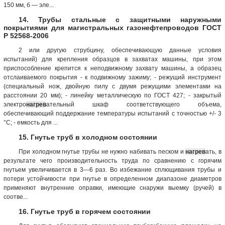
150 мм, б — эле...
14. Трубы стальные с защитными наружными
покрытиями для магистральных газонефтепроводов ГОСТ
Р 52568-2006
2 или другую струбцину, обеспечивающую данные условия
испытаний) для крепления образцов в захватах машины, при этом
приспособление крепится к неподвижному захвату машины, а образец
отслаиваемого покрытия - к подвижному зажиму; - режущий инструмент
(специальный нож, двойную пилу с двумя режущими элементами на
расстоянии 20 мм); - линейку металлическую по ГОСТ 427; - закрытый
электро
нагрев
ательный шкаф соответствующего объема,
обеспечивающий поддержание температуры испытаний с точностью +/- 3
°C; - емкость для ...
15. Гнутье труб в холодном состоянии
При холодном гнутье трубы не нужно набивать песком и
нагрев
ать, в
результате чего производительность труда по сравнению с горячим
гнутьем увеличивается в 3—6 раз. Во избежание сплющивания трубы и
потери устойчивости при гнутье в определенном диапазоне диаметров
применяют внутренние оправки, имеющие снаружи выемку (ручей) в
соотве...
16. Гнутье труб в горячем состоянии