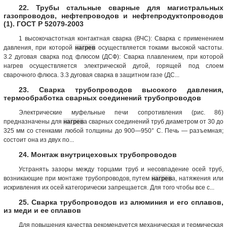
22. Трубы стальные сварные для магистральных
газопроводов, нефтепроводов и нефтепродуктопроводов
(1). ГОСТ Р 52079-2003
1 высокочастотная контактная сварка (ВЧС): Сварка с применением
давления, при которой
нагрев
осуществляется токами высокой частоты.
3.2 дуговая сварка под флюсом (ДСФ): Сварка плавлением, при которой
нагрев осуществляется электрической дугой, горящей под слоем
сварочного флюса. 3.3 дуговая сварка в защитном газе (ДС...
23. Сварка трубопроводов высокого давления,
термообработка сварных соединений трубопроводов
Электрические муфельные печи сопротивления (рис. 86)
предназначены для
нагрев
а сварных соединений труб диаметром от 30 до
325 мм со стенками любой толщины до 900—950° С. Печь — разъемная;
состоит она из двух по...
24. Монтаж внутрицеховых трубопроводов
Устранять зазоры между торцами труб и несовпадение осей труб,
возникающие при монтаже трубопроводов, путем
нагрев
а, натяжения или
искривления их осей категорически запрещается. Для того чтобы все с...
25. Сварка трубопроводов из алюминия и его сплавов,
из меди и ее сплавов
Для повышения качества рекомендуется механическая и термическая