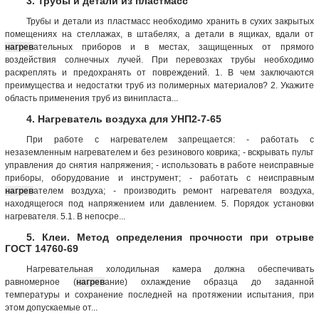
3. Трубы и детали из пластмасс
Трубы и детали из пластмасс необходимо хранить в сухих закрытых
помещениях на стеллажах, в штабелях, а детали в ящиках, вдали от
нагрев
ательных приборов и в местах, защищенных от прямого
воздействия солнечных лучей. При перевозках трубы необходимо
раскреплять и предохранять от повреждений. 1. В чем заключаются
преимущества и недостатки труб из полимерных материалов? 2. Укажите
область применения труб из винипласта...
4. Нагреватель воздуха для УНП2-7-65
При работе с нагревателем запрещается: - работать с
незаземленным нагревателем и без резинового коврика; - вскрывать пульт
управления до снятия напряжения; - использовать в работе неисправные
приборы, оборудование и инструмент; - работать с неисправным
нагрев
ателем воздуха; - производить ремонт нагревателя воздуха,
находящегося под напряжением или давлением. 5. Порядок установки
нагревателя. 5.1. В непосре...
5. Клеи. Метод определения прочности при отрыве
ГОСТ 14760-69
Нагревательная холодильная камера должна обеспечивать
равномерное (
нагрев
ание) охлаждение образца до заданной
температуры и сохранение последней на протяжении испытания, при
этом допускаемые от...