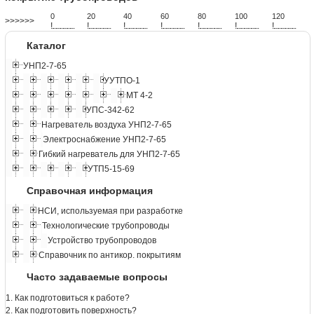
0
20
40
60
80
100
120
>>>>>>
!
.
.
.
.
.
.
.
.
.
.
.
.
.
.
.
.
.
.
.
!
.
.
.
.
.
.
.
.
.
.
.
.
.
.
.
.
.
.
.
!
.
.
.
.
.
.
.
.
.
.
.
.
.
.
.
.
.
.
.
!
.
.
.
.
.
.
.
.
.
.
.
.
.
.
.
.
.
.
.
!
.
.
.
.
.
.
.
.
.
.
.
.
.
.
.
.
.
.
.
!
.
.
.
.
.
.
.
.
.
.
.
.
.
.
.
.
.
.
.
!
.
.
.
.
.
.
.
.
.
.
.
.
.
.
.
.
.
.
.
Каталог
УНП2-7-65
УУТПО-1
МТ 4-2
УПС-342-62
Нагреватель воздуха УНП2-7-65
Электроснабжение УНП2-7-65
Гибкий нагреватель для УНП2-7-65
УТП5-15-69
Справочная информация
НСИ, используемая при разработке
Технологические трубопроводы
Устройство трубопроводов
Справочник по антикор. покрытиям
Часто задаваемые вопросы
1. Как подготовиться к работе?
2. Как подготовить поверхность?