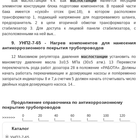
Бак маслостанции 4.4. Бак
маслостанции
является несущим
элементом конструкции блока подготовки компонентов. В правой части
бака имеется «сухой» отсек (рис.18), в котором расположен
трансформатор 1, подающий напряжение для подогреваемого шланга,
предохранитель 2 в цепи вторичной обмотки трансформатора и
стабилизатор 3. Для доступа к лицевой панели стабилизатора, с
расположенными на ней вык...
9. УНП2-7-65 - Нагрев компонентов для нанесения
антикоррозионного покрытия трубопроводов
12 Маховиком регулятора давления
маслостанции
установить по
манометру давление масла 3±0,5 МПа (30±5 атм.). 13 Перевести
переключатель рода работ дозатора 28 в положение «РАБОТА». Должны
начать работать перекачивающие и дозирующие насосы и попёременно
загораться индикаторы 8 и 7,а счетчик 5 должен начать отсчитывать число
двойных ходов дозирующего насоса. 14...
Продолжение справочника по антикоррозионному
покрытию трубопроводов
0
20
40
60
80
100
120
>>>>>>
!
.
.
.
.
.
.
.
.
.
.
.
.
.
.
.
.
.
.
.
!
.
.
.
.
.
.
.
.
.
.
.
.
.
.
.
.
.
.
.
!
.
.
.
.
.
.
.
.
.
.
.
.
.
.
.
.
.
.
.
!
.
.
.
.
.
.
.
.
.
.
.
.
.
.
.
.
.
.
.
!
.
.
.
.
.
.
.
.
.
.
.
.
.
.
.
.
.
.
.
!
.
.
.
.
.
.
.
.
.
.
.
.
.
.
.
.
.
.
.
!
.
.
.
.
.
.
.
.
.
.
.
.
.
.
.
.
.
.
.
Каталог
УНП2-7-65