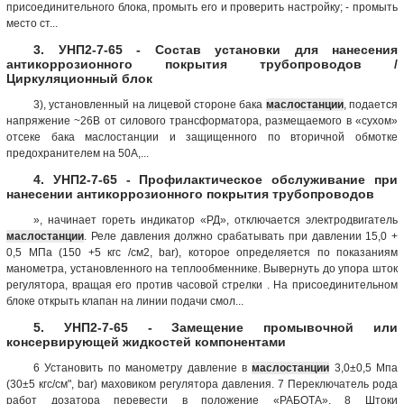
присоединительного блока, промыть его и проверить настройку; - промыть
место ст...
3. УНП2-7-65 - Состав установки для нанесения
антикоррозионного покрытия трубопроводов /
Циркуляционный блок
3), установленный на лицевой стороне бака
маслостанции
, подается
напряжение ~26В от силового трансформатора, размещаемого в «сухом»
отсеке бака маслостанции и защищенного по вторичной обмотке
предохранителем на 50А,...
4. УНП2-7-65 - Профилактическое обслуживание при
нанесении антикоррозионного покрытия трубопроводов
», начинает гореть индикатор «РД», отключается электродвигатель
маслостанции
. Реле давления должно срабатывать при давлении 15,0 +
0,5 МПа (150 +5 кгс /см2, bar), которое определяется по показаниям
манометра, установленного на теплообменнике. Вывернуть до упора шток
регулятора, вращая его против часовой стрелки . На присоединительном
блоке открыть клапан на линии подачи смол...
5. УНП2-7-65 - Замещение промывочной или
консервирующей жидкостей компонентами
6 Установить по манометру давление в
маслостанции
3,0±0,5 Мпа
(30±5 кгс/см", bar) маховиком регулятора давления. 7 Переключатель рода
работ дозатора перевести в положение «РАБОТА». 8 Штоки