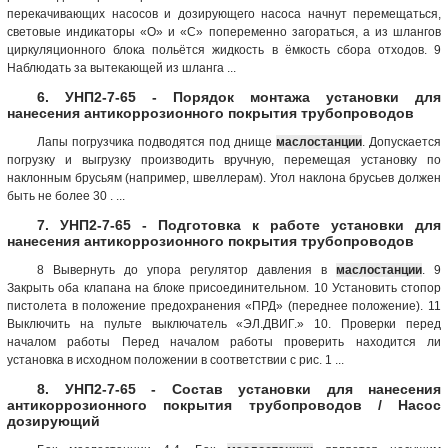
перекачивающих насосов и дозирующего насоса начнут перемещаться,
световые индикаторы «О» и «С» попеременно загораться, а из шлангов
циркуляционного блока польётся жидкость в ёмкость сбора отходов. 9
Наблюдать за вытекающей из шланга ...
6. УНП2-7-65 - Порядок монтажа установки для
нанесения антикоррозионного покрытия трубопроводов
Лапы погрузчика подводятся под днище
маслостанции
. Допускается
погрузку и выгрузку производить вручную, перемещая установку по
наклонным брусьям (например, швеллерам). Угол наклона брусьев должен
быть не более 30 . ...
7. УНП2-7-65 - Подготовка к работе установки для
нанесения антикоррозионного покрытия трубопроводов
8 Вывернуть до упора регулятор давления в
маслостанции
. 9
Закрыть оба клапана на блоке присоединительном. 10 Установить стопор
пистолета в положение предохранения «ПРД» (переднее положение). 11
Выключить на пульте выключатель «ЭЛ.ДВИГ.» 10. Проверки перед
началом работы Перед началом работы проверить находится ли
установка в исходном положении в соответствии с рис. 1 ...
8. УНП2-7-65 - Состав установки для нанесения
антикоррозионного покрытия трубопроводов / Насос
дозирующий