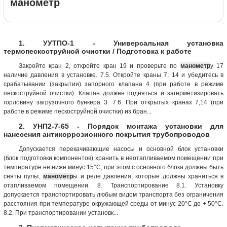
манометр
1. УУТПО-1 - Универсальная установка
термопескоструйной очистки / Подготовка к работе
Закройте кран 2, откройте кран 19 и проверьте по
манометр
у 17
наличие давления в установке. 7.5. Откройте краны 7, 14 и убедитесь в
срабатывании (закрытии) запорного клапана 4 (при работе в режиме
пескоструйной очистки). Клапан должен подняться и загерметизировать
горловину загрузочного бункера 3. 7.6. При открытых кранах 7,14 (при
работе в режиме пескоструйной очистки) из бран...
2. УНП2-7-65 - Порядок монтажа установки для
нанесения антикоррозионного покрытия трубопроводов
Допускается перекачивающие насосы и основной блок установки
(блок подготовки компонентов) хранить в неотапливаемом помещении при
температуре не ниже минус 15°С, при этом с основного блока должны быть
сняты пульт,
манометр
ы и реле давления, которые должны храниться в
отапливаемом помещении. 8. Транспортирование 8.1. Установку
допускается транспортировать любым видом транспорта без ограничения
расстояния при температуре окружающей среды от минус 20°С до + 50°С.
8.2. При транспортировании установк...