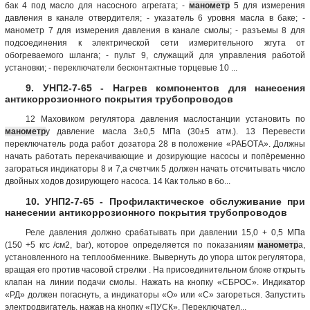
бак 4 под масло для насосного агрегата; -
манометр
5 для измерения
давления в канале отвердителя; - указатель 6 уровня масла в баке; -
манометр 7 для измерения давления в канале смолы; - разъемы 8 для
подсоединения к электрической сети измерительного жгута от
обогреваемого шланга; - пульт 9, служащий для управления работой
установки; - переключатели бесконтактные торцевые 10 ...
9. УНП2-7-65 - Нагрев компонентов для нанесения
антикоррозионного покрытия трубопроводов
12 Маховиком регулятора давления маслостанции установить по
манометр
у давление масла 3±0,5 МПа (30±5 атм.). 13 Перевести
переключатель рода работ дозатора 28 в положение «РАБОТА». Должны
начать работать перекачивающие и дозирующие насосы и попёременно
загораться индикаторы 8 и 7,а счетчик 5 должен начать отсчитывать число
двойных ходов дозирующего насоса. 14 Как только в бо...
10. УНП2-7-65 - Профилактическое обслуживание при
нанесении антикоррозионного покрытия трубопроводов
Реле давления должно срабатывать при давлении 15,0 + 0,5 МПа
(150 +5 кгс /см2, bar), которое определяется по показаниям
манометр
а,
установленного на теплообменнике. Вывернуть до упора шток регулятора,
вращая его против часовой стрелки . На присоединительном блоке открыть
клапан на линии подачи смолы. Нажать на кнопку «СБРОС». Индикатор
«РД» должен погаснуть, а индикаторы «О» или «С» загореться. Запустить
электродвигатель, нажав на кнопку «ПУСК». Переключател...