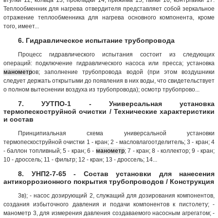
Теплообменник для нагрева отвердителя представляет собой зеркальное
отражение теплообменника для нагрева основного компонента, кроме
того, имеет...
6. Гидравлическое испытание трубопровода
Процесс гидравлического испытания состоит из следующих
операций: подключение гидравлического насоса или пресса; установка
манометр
ов; заполнение трубопровода водой (при этом воздушники
следует держать открытыми до появления в них воды, что свидетельствует
о полном вытеснении воздуха из трубопровода); осмотр трубопрово...
7. УУТПО-1 - Универсальная установка
термопескоструйной очистки / Технические характеристики
и состав
Принципиальная схема универсальной установки
термопескоструйной очистки 1 - кран; 2 - масловлагоотделитель; 3 - кран; 4
- баллон топливный; 5 - кран; 6 -
манометр
; 7 - кран; 8 - коллектор; 9 - кран;
10 - дроссель; 11 - фильтр; 12 - кран; 13 - дроссель; 14...
8. УНП2-7-65 - Состав установки для нанесения
антикоррозионного покрытия трубопроводов / Конструкция
3в); - насос дозирующий 2, служащий для дозирования компонентов,
создания избыточного давления и подачи компонентов к пистолету; -
манометр 3, для измерения давления создаваемого насосным агрегатом; -