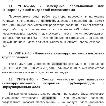
11. УНП2-7-65 - Замещение промывочной или
консервирующей жидкостей компонентами
Переключатель рода работ дозатора перевести в положение
«ОТВОД». 6 Установить по
манометр
у давление в маслостанции 3,0±0,5
Мпа (30±5 кгс/см", bar) маховиком регулятора давления. 7 Переключатель
рода работ дозатора перевести в положение «РАБОТА». 8 Штоки
перекачивающих насосов и дозирующего насоса начнут перемещаться,
световые индикаторы «О» и «С» попеременно загораться, а из шлангов
циркуляционного блока польётся жидкость в ёмкость сбора отходов. 9
Наб...
12. УНП2-7-65 - Нанесение антикоррозионного покрытия
трубопроводов
120 кгс /см2, bar), и показания
манометр
а отвердителя - в пределах
9,0... 11,0 МПа (90... 110 кгс /см 2, bar). Если показания обоих манометров
ниже или выше указанного диапазона, то следуе...
13. УНП2-7-65 - Состав установки для нанесения
антикоррозионного покрытия трубопроводов /
Циркуляционный блок
3в) давления масла в маслостанции; - на корпусе блока подготовки
компонентов установлен
манометр
3 для измерения давления,
создаваемого насосом маслостанции; - на корпусе блока подготовки