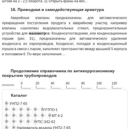
штоки на 2 - 2,5 оборота. 11 Открыть краны на вхо...
16. Приводная и самодействующая арматура
Аварийные клапаны предназначены для автоматического
прекращения поступления продукта к аварийному участку, например
клапаны «захлопка» водоуказательных стекол, предохранительные
устройства для
манометр
ов. Конденсатоотводчики, или конденсационные
горшки (рис. 31), предназначены для автоматического удаления
конденсата из паропроводов. Конденсат, попадая в конденсационный
горшок в смеси с паром, заполняет пространство между крышкой 5 корпуса
и поплавком 6. По мере заполнения ...
Продолжение справочника по антикоррозионному
покрытию трубопроводов
0
20
40
60
80
100
120
>>>>>>
!
.
.
.
.
.
.
.
.
.
.
.
.
.
.
.
.
.
.
.
!
.
.
.
.
.
.
.
.
.
.
.
.
.
.
.
.
.
.
.
!
.
.
.
.
.
.
.
.
.
.
.
.
.
.
.
.
.
.
.
!
.
.
.
.
.
.
.
.
.
.
.
.
.
.
.
.
.
.
.
!
.
.
.
.
.
.
.
.
.
.
.
.
.
.
.
.
.
.
.
!
.
.
.
.
.
.
.
.
.
.
.
.
.
.
.
.
.
.
.
!
.
.
.
.
.
.
.
.
.
.
.
.
.
.
.
.
.
.
.
Каталог
УНП2-7-65
УУТПО-1
МТ 4-2
УПС-342-62
Нагреватель воздуха УНП2-7-65