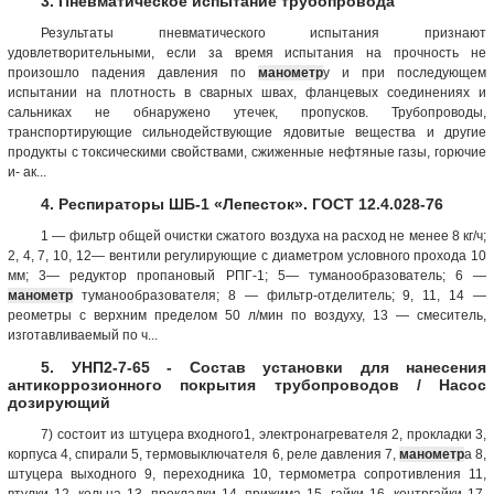
3. Пневматическое испытание трубопровода
Результаты пневматического испытания признают
удовлетворительными, если за время испытания на прочность не
произошло падения давления по
манометр
у и при последующем
испытании на плотность в сварных швах, фланцевых соединениях и
сальниках не обнаружено утечек, пропусков. Трубопроводы,
транспортирующие сильнодействующие ядовитые вещества и другие
продукты с токсическими свойствами, сжиженные нефтяные газы, горючие
и- ак...
4. Респираторы ШБ-1 «Лепесток». ГОСТ 12.4.028-76
1 — фильтр общей очистки сжатого воздуха на расход не менее 8 кг/ч;
2, 4, 7, 10, 12— вентили регулирующие с диаметром условного прохода 10
мм; 3— редуктор пропановый РПГ-1; 5— туманообразователь; 6 —
манометр
туманообразователя; 8 — фильтр-отделитель; 9, 11, 14 —
реометры с верхним пределом 50 л/мин по воздуху, 13 — смеситель,
изготавливаемый по ч...
5. УНП2-7-65 - Состав установки для нанесения
антикоррозионного покрытия трубопроводов / Насос
дозирующий
7) состоит из штуцера входного1, электронагревателя 2, прокладки 3,
корпуса 4, спирали 5, термовыключателя 6, реле давления 7,
манометр
а 8,
штуцера выходного 9, переходника 10, термометра сопротивления 11,
втулки 12, кольца 13, прокладки 14, прижима 15, гайки 16, контргайки 17.