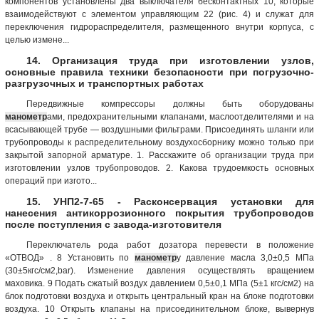
компонентов установлены два выключателя бесконтактных 10, которые
взаимодействуют с элементом управляющим 22 (рис. 4) и служат для
переключения гидрораспределителя, размещенного внутри корпуса, с
целью измене...
14. Организация труда при изготовлении узлов,
основные правила техники безопасности при погрузочно-
разгрузочных и транспортных работах
Передвижные компрессоры должны быть оборудованы
манометр
ами, предохранительными клапанами, маслоотделителями и на
всасывающей трубе — воздушными фильтрами. Присоединять шланги или
трубопроводы к распределительному воздухосборнику можно только при
закрытой запорной арматуре. 1. Расскажите об организации труда при
изготовлении узлов трубопроводов. 2. Какова трудоемкость основных
операций при изгото...
15. УНП2-7-65 - Расконсервация установки для
нанесения антикоррозионного покрытия трубопроводов
после поступления с завода-изготовителя
Переключатель рода работ дозатора перевести в положение
«ОТВОД» . 8 Установить по
манометр
у давление масла 3,0±0,5 МПа
(30±5кгс/см2,bar). Изменение давления осуществлять вращением
маховика. 9 Подать сжатый воздух давлением 0,5±0,1 МПа (5±1 кгс/см2) на
блок подготовки воздуха и открыть центральный кран на блоке подготовки
воздуха. 10 Открыть клапаны на присоединительном блоке, вывернув