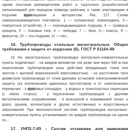
одним опытным руководителем работ и тщательно разработанной
сигнализацией для передачи команды рабочим, а также участвующим в
подъеме
кран
овщикам и мотористам. Рис. 127. Схема
саморазгружающегося плетевоза: 1 — поперечная перекладина, 2—
поворотное устройство, 3 — опрокидывающаяся подушка, 4 — траверса
прицепа, 5 — боковые тяги, 6 — лебедка. 7 — блок, S— покоты, 9 —
фиксатор, 10 — ось подушки, 11 — паз...
16. Трубопроводы стальные магистральные. Общие
требования к защите от коррозии (6). ГОСТ Р 51164-98
10 На магистральных трубопроводах контрольно-измерительные
пункты подключают: - на каждом километре (не реже чем через 500 м при
пересечении трубопроводом зоны действия блуждающих токов или
грунтов с высокой коррозионной агрессивностью); - на расстоянии трех
диаметров трубопровода от точек дренажа установок электрохимической
защиты (за исключением одиночных протекторов) и от электрических
перемычек; - у
кран
овых площадок; - у водных и транспортных переходов
(с обеих сторон); - у пересечения трубопроводов с другими
металлическими сооружениями; - в культурной и осваиваемой зонах: у
дорог, арыков, коллекторов и других естественных и искусственных
образований. При многониточной системе трубопроводов контрольно-
измерительные пункты устанавливают на каждом трубопроводе на одном
по...
17. УНП2-7-65 - Состав установки для нанесения