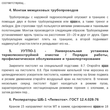
соответствующ...
4. Монтаж межцеховых трубопроводов
Трубопроводы с наружной гидроизоляцией опускают в траншею с
помощью двух и более трубоукладчиков или
кран
ов, а также треног и
лебедок. Для строповки труб пользуются мягкими ременными и тканевыми
полотенцами. Монтаж производится следующим образом. Трубоукладчики
устанавливают вдоль трассы на расстоянии 10—20 м друг от друга. Один
трубоукладчик надвигает плеть на траншею, а второй поднимает
надвинутый участок плети и укладывает его на...
5. УУТПО-1 - Универсальная установка
термопескоструйной очистки / Порядок работы,
профилактическое обслуживание и транспортирование
Закрепите пистолет на специальной подставке. 8.7. Откройте
кран
горючего на пистолете. 8.8. При появлении капельной течи керосина из
цилиндрического ускорителя пистолета, нажмите кнопку на блоке поджига
и резким движением откройте воздушный кран на пистолете. В течение
нескольких секунд пистолет будет находиться в режиме пуска,
характеризующегося нестационарным режимом горения с хлопками, а
затем должен пер...
6. Респираторы ШБ-1 «Лепесток». ГОСТ 12.4.028-76
Краном 15 направляют поток МТ в зажим; одновременно
кран
ом 18