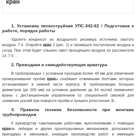
кран
1. Установка пескоструйная УПС-342-62 / Подготовка к
работе, порядок работы
Удалите конденсат из воздушного ресивера источника сжатого
воздуха. 7.4. Откройте
кран
2 (рис. 2) и проверьте поступление воздуха в
сосуд. При этом будет слышен свист выходящего воздуха из рассекателя
14. 7.5. ...
2. Приводная и самодействующая арматура
В трубопроводах с условным проходом более 40 мм для облегчения
проворачивания пробки
кран
ы снабжают отжимными болтами, которые
устанавливают в нижней части корпуса. В трубопроводах больших
диаметров (до 200 мм) на условное давление до 64 кгс/см2 применяют
краны с дистанционным управлением со специальной смазкой для
снижения усилий при повороте пробки и лучшего уплотнения. В...
3. Правила техники безопасности при монтаже
трубопроводов
К руководству такелажными работами, выполняемыми с помощью
кран
ов, лебедок и других грузоподъемных механизмов, допускаются
бригадиры и звеньевые, знающие производство работ и имеющие