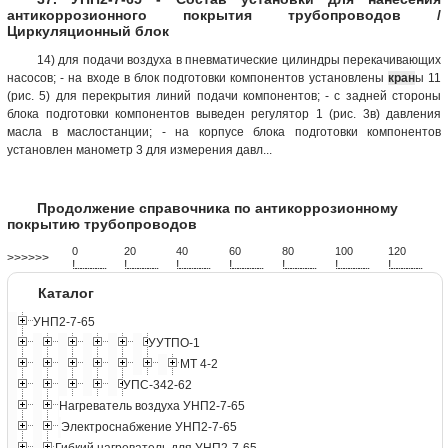
антикоррозионного покрытия трубопроводов /
Циркуляционный блок
14) для подачи воздуха в пневматические цилиндры перекачивающих
насосов; - на входе в блок подготовки компонентов установлены
кран
ы 11
(рис. 5) для перекрытия линий подачи компонентов; - с задней стороны
блока подготовки компонентов выведен регулятор 1 (рис. 3в) давления
масла в маслостанции; - на корпусе блока подготовки компонентов
установлен манометр 3 для измерения давл...
Продолжение справочника по антикоррозионному
покрытию трубопроводов
0
20
40
60
80
100
120
>>>>>>
!
.
.
.
.
.
.
.
.
.
.
.
.
.
.
.
.
.
.
.
!
.
.
.
.
.
.
.
.
.
.
.
.
.
.
.
.
.
.
.
!
.
.
.
.
.
.
.
.
.
.
.
.
.
.
.
.
.
.
.
!
.
.
.
.
.
.
.
.
.
.
.
.
.
.
.
.
.
.
.
!
.
.
.
.
.
.
.
.
.
.
.
.
.
.
.
.
.
.
.
!
.
.
.
.
.
.
.
.
.
.
.
.
.
.
.
.
.
.
.
!
.
.
.
.
.
.
.
.
.
.
.
.
.
.
.
.
.
.
.
Каталог
УНП2-7-65
УУТПО-1
МТ 4-2
УПС-342-62
Нагреватель воздуха УНП2-7-65
Электроснабжение УНП2-7-65