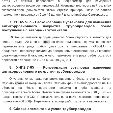
поток из зажима направляют в нефелометр для измерения
светорассеяния после респиратора /М. Уменьшая плотность нейтральных
светофильтров, добиваются, чтобы стрелка прибора, блока 22 заняла
положение и пределах oт 5 до 45 делений шкалы прибора. Светорассе...
7. УНП2-7-65 - Расконсервация установки для нанесения
антикоррозионного покрытия трубопроводов после
поступления с завода-изготовителя
19 Концы шлангов циркуляционного блока опустить в емкость для
сбора отходов. 20 Открыть
кран
на блоке подготовки воздуха, перевести
переключатель рода работ дозатора в положение «РАБОТА» и
продолжить перекачку толуола до прекращения истечения его из шлангов
циркуляционного блока, после чего переключатель рода работ дозатора
перевести в положение «СТОП», «ОТВОД», «СТ...
8. УНП2-7-65 - Консервация установки нанесения
антикоррозионного покрытия трубопроводов
Опустить концы шлангов циркуляционного блока в эти же бачки.
Открыть
кран
ы на входных блоках. Открыть кран и пневмодроссели на 1-2
оборота на блоке подготовки воздуха и оба клапана на
присоединительном блоке. Включить на пульте выключатель «ЭЛ. ДВИГ.» и
нажать кнопку «ПУСК». Переключатель рода работ дозатора перевести в
положение «ОТВОД». Переключатель рода работ дозатора перевести в ...
9. Сборка элементов и узлов трубопроводов