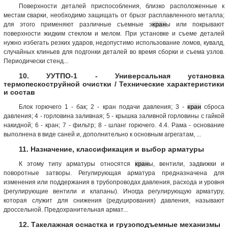
Поверхности деталей приспособления, близко расположенные к
местам сварки, необходимо защищать от брызг расплавленного металла;
для этого применяют различные съемные э
кран
ы или покрывают
поверхности жидким стеклом и мелом. При установке и съеме деталей
нужно избегать резких ударов, недопустимо использование ломов, кувалд,
случайных клиньев для подгонки деталей во время сборки и съема узлов.
Периодически стенд...
10. УУТПО-1 - Универсальная установка
термопескоструйной очистки / Технические характеристики
и состав
Блок горючего 1 - бак; 2 - кран подачи давления; 3 -
кран
сброса
давления; 4 - горловина заливная; 5 - крышка заливной горловины с гайкой
накидной; 6 - кран; 7 - фильтр; 8 - шланг горючего. 4.4. Рама - основание
выполнена в виде саней и, дополнительно к основным агрегатам, ...
11. Назначение, классификация и выбор арматуры
К этому типу арматуры относятся
кран
ы, вентили, задвижки и
поворотные затворы. Регулирующая арматура предназначена для
изменения или поддержания в трубопроводах давления, расхода и уровня
(регулирующие вентили и клапаны). Иногда регулирующую арматуру,
которая служит для снижения (редуцирования) давления, называют
дроссельной. Предохранительная армат...
12. Такелажная оснастка и грузоподъемные механизмы