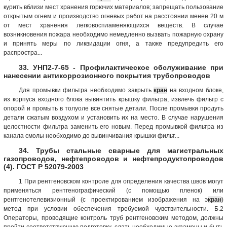
курить вблизи мест хранения горючих материалов; запрещать пользование
открытым огнем и производство огневых работ на расстоянии менее 20 м
от мест хранения легковоспламеняющихся веществ. В случае
возникновения пожара необходимо немедленно вызвать пожарную охрану
и принять меры по ликвидации огня, а также предупредить его
распростра...
33. УНП2-7-65 - Профилактическое обслуживание при
нанесении антикоррозионного покрытия трубопроводов
Для промывки фильтра необходимо закрыть
кран
на входном блоке,
из корпуса входного блока вывинтить крышку фильтра, извлечь фильтр с
опорой и промыть в толуоле все снятые детали. После промывки продуть
детали сжатым воздухом и установить их на место. В случае нарушения
целостности фильтра заменить его новым. Перед промывкой фильтра из
канала смолы необходимо до вывинчивания крышки фильт...
34. Трубы стальные сварные для магистральных
газопроводов, нефтепроводов и нефтепродуктопроводов
(4). ГОСТ Р 52079-2003
1 При рентгеновском контроле для определения качества швов могут
применяться рентгенографический (с помощью пленок) или
рентгенотелевизионный (с проектированием изображения на э
кран
)
метод при условии обеспечения требуемой чувствительности. Б.2
Операторы, проводящие контроль труб рентгеновским методом, должны
пройти соответствующую подготовку, сдать необходимые экзамены и быть