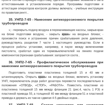
аттестованными в установленном порядке. Программы подготовки и
аттестации операторов контроля должны включать: - учебные инструкции
по правилам рентг...
35. УНП2-7-65 - Нанесение антикоррозионного покрытия
трубопроводов
»; - перекрыть подачу воздуха в перекачивающие насосы, закрыв кран
на блоке подготовки воздуха; - закрыть
кран
ы на входных блоках; -
произвести поиск и устранение причин срабатывания реле давления,
руководствуясь разделом 7 части 1 настоящего руководства. Если в
процессе работы установки, например, в паузе между включениями
пистолета, сработал один из термовыключателей на линиях подачи
компонентов (признаки срабатывания: загорается соотв...
36. УНП2-7-65 - Профилактическое обслуживание при
нанесении антикоррозионного покрытия трубопроводов
Подготовить пластинки пластилина толщиной 15 и 40 мм и
штангенциркуль. Открыть
кран
ы на входных блоках, включить установку
УНП, переключатель рода работ дозатора перевести последовательно в
положения «ОТВОД», «СТОП», «РАБОТА». Поместить пластинки из
пластилина толщиной 15 мм между фланцем 21 (рис.4, часть 1 РЭ) и
пластиной привода 55, а толщиной 40 мм между фланцем 51 и пластиной
привода и держать их там не сдвигая 4-5 двойных ходов...
37. УНП2-7-65 - Состав установки для нанесения