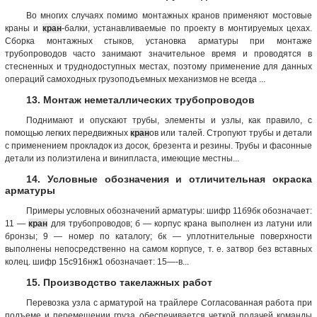
Во многих случаях помимо монтажных кранов применяют мостовые
краны и
кран
-балки, устанавливаемые по проекту в монтируемых цехах.
Сборка монтажных стыков, установка арматуры при монтаже
трубопроводов часто занимают значительное время и проводятся в
стесненных и труднодоступных местах, поэтому применение для данных
операций самоходных грузоподъемных механизмов не всегда ...
13. Монтаж неметаллических трубопроводов
Поднимают и опускают трубы, элементы и узлы, как правило, с
помощью легких передвижных
кран
ов или талей. Стропуют трубы и детали
с применением прокладок из досок, брезента и резины. Трубы и фасонные
детали из полиэтилена и винипласта, имеющие местны...
14. Условные обозначения и отличительная окраска
арматуры
Примеры условных обозначений арматуры: шифр 11б9бк обозначает:
11 —
кран
для трубопроводов; б — корпус крана выполнен из латуни или
бронзы; 9 — номер по каталогу; бк — уплотнительные поверхности
выполнены непосредственно на самом корпусе, т. е. затвор без вставных
колец. шифр 15с916нж1 обозначает: 15—-в...
15. Производство такелажных работ
Перевозка узла с арматурой на трайлере Согласованная работа при
подъеме и перемещении груза обеспечивается четкой подачей команды