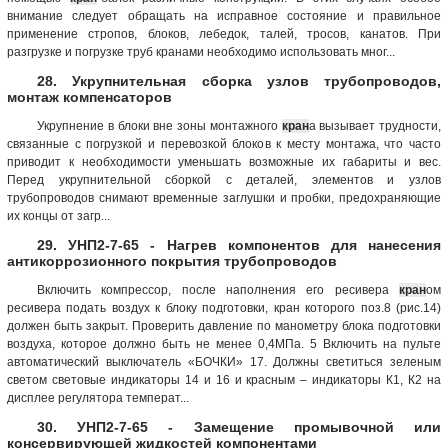
внимание следует обращать на исправное состояние и правильное
применение стропов, блоков, лебедок, талей, тросов, канатов. При
разгрузке и погрузке труб кранами необходимо использовать мног...
28. Укрупнительная сборка узлов трубопроводов,
монтаж компенсаторов
Укрупнение в блоки вне зоны монтажного
кран
а вызывает трудности,
связанные с погрузкой и перевозкой блоков к месту монтажа, что часто
приводит к необходимости уменьшать возможные их габариты и вес.
Перед укрупнительной сборкой с деталей, элементов и узлов
трубопроводов снимают временные заглушки и пробки, предохраняющие
их концы от загр...
29. УНП2-7-65 - Нагрев компонентов для нанесения
антикоррозионного покрытия трубопроводов
Включить компрессор, после наполнения его ресивера
кран
ом
ресивера подать воздух к блоку подготовки, кран которого поз.8 (рис.14)
должен быть закрыт. Проверить давление по манометру блока подготовки
воздуха, которое должно быть не менее 0,4МПа. 5 Включить на пульте
автоматический выключатель «БОЧКИ» 17. Должны светиться зеленым
светом световые индикаторы 14 и 16 и красным – индикаторы К1, К2 на
дисплее регулятора температ...
30. УНП2-7-65 - Замещение промывочной или
консервирующей жидкостей компонентами