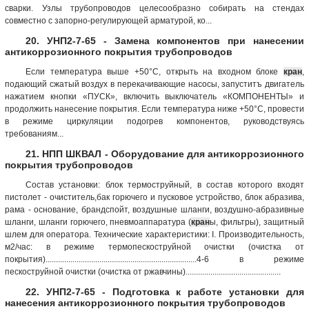
сварки. Узлы трубопроводов целесообразно собирать на стендах
совместно с запорно-регулирующей арматурой, ко...
20. УНП2-7-65 - Замена компонентов при нанесении
антикоррозионного покрытия трубопроводов
Если температура выше +50°С, открыть на входном блоке
кран
,
подающий сжатый воздух в перекачивающие насосы, запуститъ двигатель
нажатием кнопки «ПУСК», включить выключатель «КОМПОНЕНТЫ» и
продолжить нанесение покрытия. Если температура ниже +50°С, провести
в режиме циркуляции подогрев компонентов, руководствуясь
требованиям...
21. НПП ШКВАЛ - Оборудование для антикоррозионного
покрытия трубопроводов
Состав установки: блок термоструйный, в состав которого входят
пистолет - очиститель,бак горючего и пусковое устройство, блок абразива,
рама - основание, брандспойт, воздушные шланги, воздушно-абразивные
шланги, шланги горючего, пневмоаппаратура (
кран
ы, фильтры), защитный
шлем для оператора. Технические характеристики: I. Производительность,
м2/час: в режиме термопескоструйной очистки (очистка от
покрытия).........................................................................4-6 в режиме
пескоструйной очистки (очистка от ржавчины)..............................................
22. УНП2-7-65 - Подготовка к работе установки для
нанесения антикоррозионного покрытия трубопроводов