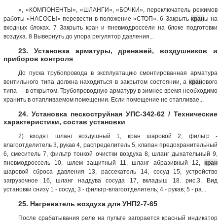
», «КОМПОНЕНТЫ», «ШЛАНГИ», «БОЧКИ», переключатель режимов
работы «НАСОСЫ» перевести в положение «СТОП». 6 Закрыть
кран
ы на
входных блоках. 7 Закрыть кран и пневмодроссели на блоке подготовки
воздуха. 8 Вывернуть до упора регулятор давления...
23. Установка арматуры, дренажей, воздушников и
приборов контроля
До пуска трубопровода в эксплуатацию смонтированная арматура
вентильного типа должна находиться в закрытом состоянии, а
кран
ового
типа — в открытом. Трубопроводную арматуру в зимнее время необходимо
хранить в отапливаемом помещении. Если помещение не отапливае...
24. Установка пескоструйная УПС-342-62 / Технические
характеристики, состав установки
2) входят шланг воздушный 1, кран шаровой 2, фильтр -
влагоотделитель 3, рукав 4, распределитель 5, клапан предохранительный
6, смеситель 7, фильтр тонкой очистки воздуха 8, шланг дыхательный 9,
пневмодроссель 10, шлем защитный 11, шланг абразивный 12,
кран
шаровой сброса давления 13, рассекатель 14, сосуд 15, устройство
загрузочное 16, шланг наддува сосуда 17, вкладыш 18. рис.3. Вид
установки снизу 1 - сосуд; 3 - фильтр-влагоотделитель; 4 - рукав; 5 - ра...
25. Нагреватель воздуха для УНП2-7-65
После срабатывания реле на пульте загорается красный индикатор