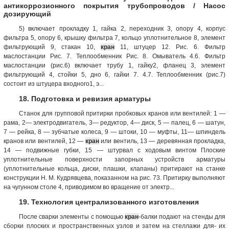
антикоррозионного покрытия трубопроводов / Насос
дозирующий
5) включает прокладку 1, гайка 2, переходник 3, опору 4, корпус
фильтра 5, опору 6, крышку фильтра 7, кольцо уплотнительное 8, элемент
фильтрующий 9, стакан 10,
кран
11, штуцер 12. Рис. 6. Фильтр
маслостанции Рис. 7. Теплообменник Рис. 8. Омыватель 4.6. Фильтр
маслостанции (рис.6) включает трубу 1, гайку2, фланец 3, элемент
фильтрующий 4, стойки 5, дно 6, гайки 7. 4.7. Теплообменник (рис.7)
состоит из штуцера входного1, э...
18. Подготовка и ревизия арматуры
Станок для групповой притирки пробковых кранов или вентилей: 1 —
рама, 2— электродвигатель, 3— редуктор, 4— диск, 5 — палец, 6 — шатун,
7 — рейка, 8 — зубчатые колеса, 9 — штоки, 10 — муфты, 11— шпиндель
кранов или вентилей, 12 —
кран
или вентиль, 13 — деревянная прокладка,
14 — подвижные губки, 15 — штурвал с ходовым винтом Плоские
уплотнительные поверхности запорных устройств арматуры
(уплотнительные кольца, диски, плашки, клапаны) притирают на станке
конструкции Н. М. Кудрявцева, показанном на рис. 73. Притирку выполняют
на чугунном столе 4, приводимом во вращение от электр...
19. Технология централизованного изготовления
После сварки элементы с помощью
кран
-балки подают на стенды для
сборки плоских и пространственных узлов и затем на стеллажи для- их