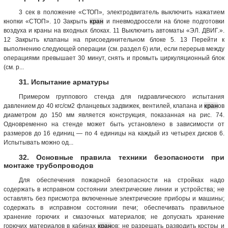
3 сек в положение «СТОП», электродвигатель выключить нажатием
кнопки «СТОП». 10 Закрыть
кран
и пневмодроссели на блоке подготовки
воздуха и краны на входных блоках. 11 Выключить автоматы «ЭЛ. ДВИГ.».
12 Закрыть клапаны на присоединительном блоке 5. 13 Перейти к
выполнению следующей операции (см. раздел 6) или, если перерыв между
операциями превышает 30 минут, снять и промыть циркуляционный блок
(см. р...
31. Испытание арматуры
Примером группового стенда для гидравлического испытания
давлением до 40 кгс/см2 фланцевых задвижек, вентилей, клапана и
кран
ов
диаметром до 150 мм является конструкция, показанная на рис. 74.
Одновременно на стенде может быть установлено в зависимости от
размеров до 16 единиц — по 4 единицы на каждый из четырех дисков 6.
Испытывать можно од...
32. Основные правила техники безопасности при
монтаже трубопроводов
Для обеспечения пожарной безопасности на стройках надо
содержать в исправном состоянии электрические линии и устройства; не
оставлять без присмотра включенные электрические приборы и машины;
содержать в исправном состоянии печи; обеспечивать правильное
хранение горючих и смазочных материалов; не допускать хранение
горючих материалов в кабинах
кран
ов; не разрешать разводить костры и