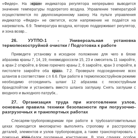
«Фидер». На э
кран
е индикатора регулятора непрерывно выводится
значение температуры подогретого воздуха. Управление температурой
осуществляется по двухпозиционному закону. На пульте управления
индикатор «Фидер» не светится, если напряжение не подаётся на
нагреватель. 6.9. Температура воздуха, которую поддерживает регулятор,
и зона возвр...
26. УУТПО-1 - Универсальная установка
термопескоструйной очистки / Подготовка к работе
Приведите установку в исходное положение для чего в блоке
абразива краны 7, 14, 19, пневмодроссели 15, 23 и смеситель 11 закройте,
а кран 2 откройте, в блоке горючего краны 2, 6 закройте, кран 3 откройте, в
пистолете закройте оба
кран
а. 7.2. Проверьте подсоединение всех
шлангов в соответствии с п 6.6. При работе в термопескоструйном режиме
необходимо отсоединить шланг 12 абразива с пескоструйным
брандспойтом и установить вместо шланга заглушку. Снять заглушки с
входного и выходного патрубк...
27. Организация труда при изготовлении узлов,
основные правила техники безопасности при погрузочно-
разгрузочных и транспортных работах
Слесарям-трубопроводчикам при работе в трубозаготовительных
цехах приходится многократно выполнять строповку и расстроповку
деталей, элементов и узлов трубопроводов, а также транспортировать с
помощью
кран
-балок различные конструкции. В этих случаях особое