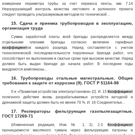
измерении периметра трубы за счет перекоса ленты, мм. 7.14
Неразрушающий контроль качества листового и рулонного проката
следует проводить ультразвуковым методом по технической ...
15. Сдача и приемка трубопроводов в эксплуатацию,
организация труда
Сумма заработной платы всей бригады распределяется между
отдельными членами бригады согласно величине тарифных
коэффициент
ов каждого разряда. Наряд составляется с учетом
технологической последовательности порученных бригаде работ, что
способствует их выполнению в сжатые сроки при высоком качестве. Наряд
должен быть выдан бригаде до начала работ. В последние годы
внедряются комплексны...
16. Трубопроводы стальные магистральные. Общие
требования к защите от коррозии (9). ГОСТ Р 51164-98
0 и «Правилам устройства электроустановок» [2]. И. 15
Коэффициент
полезного действия вновь разрабатываемых устройств катодной и
дренажной защиты должен быть не менее 70 %. И. 16 Соединительн...
17. Респираторы фильтрующие газопылезащитные.
ГОСТ 17269-71
(Измененная редакция, Изм. № 1, 2). 2.3.
Коэффициент
проницаемости масляного тумана через фильтрующие патроны и