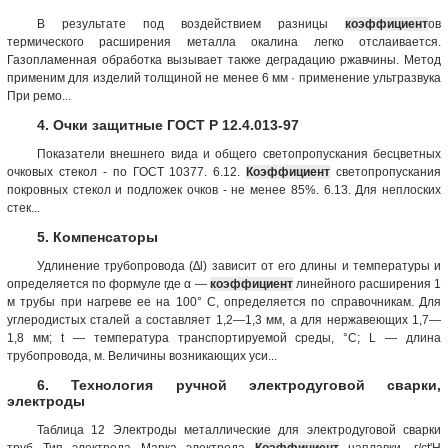
В результате под воздействием разницы
коэффициент
ов
термического расширения металла окалина легко отслаивается.
Газопламенная обработка вызывает также деградацию ржавчины. Метод
применим для изделий толщиной не менее 6 мм · применение ультразвука
При ремо...
4. Очки защитные ГОСТ Р 12.4.013-97
Показатели внешнего вида и общего светопропускания бесцветных
очковых стекол - по ГОСТ 10377. 6.12.
Коэффициент
светопропускания
покровных стекол и подложек очков - не менее 85%. 6.13. Для неплоских
стек...
5. Компенсаторы
Удлинение трубопровода (∆l) зависит от его длины и температуры и
определяется по формуле где α —
коэффициент
линейного расширения 1
м трубы при нагреве ее на 100° С, определяется по справочникам. Для
углеродистых сталей а составляет 1,2—1,3 мм, а для нержавеющих 1,7—
1,8 мм; t — температура транспортируемой среды, °С; L — длина
трубопровода, м. Величины возникающих уси...
6. Технология ручной электродуговой сварки,
электроды
Таблица 12 Электроды металлические для электродуговой сварки
труб Тип электрода Марка электрода
Коэффициент
наплавки, г/ct'H