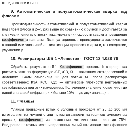
от вида сварки и типа...
9. Автоматическая и полуавтоматическая сварка под
флюсом
Производительность автоматической и полуавтоматической сварки
под слоем флюса в 2—5 раз выше по сравнению с ручной и достигается за
счет увеличения плотности тока, увеличения скорости сварки и повышения
коэффициент
а наплавки. Эксплуатационные преимущества заключаются
в полной или частичной автоматизации процесса сварки и, как следствие,
улучшении у...
10. Респираторы ШБ-1 «Лепесток». ГОСТ 12.4.028-76
Обработка результатов 5.1.
Коэффициент
проскока К в процентах
рассчитывают по формуле где /СЕ, /СВ, /З — показания светорассеяний в
делениях шкалы самописца 23 для потока МТ после респиратора
соответственно; КЗА, КСС, КДО — оптические плотности нейтральных
светофильтров при этих измерениях. Полученное значение К округляют до
одной значащей цифры; при К больше 10% — до двух значащи...
11. Фланцы
Фланцы приварные встык с условным проходом от 25 до 200 мм
изготовляют из круглой стали путем штамповки на горячештамповочных
прессах;
коэффициент
использования металла составляет до 75%.
Внедрение поточных механизированных линий штамповки таких фланцев