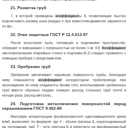
21. Разметка труб
7, в которой приведены
коэффициент
ы К, позволяющие быстро
подсчитывать размер шага (хорды) п при известном диаметре окружности
по фо...
22. Очки защитные ГОСТ Р 12.4.013-97
После испытания пыль, попавшую в подочковое пространство,
собирают и взвешивают с погрешностью не более 1 мг. 8.8.
Коэффициент
светопропускания покровных стекол и подложек (6.2) следует проверять с
помощью прибора с пределами изм...
23. Оребрение труб
Оребрение увеличивает наружную поверхность трубы, благодаря
чему повышается
коэффициент
холодоотдачи трубопровода при
прохождении по нему хладагента. Кроме того, использование сребренных
труб вместо обычных гладких снижает расход стальных труб почти в
четыре раза, расход металла...
24. Подготовка металлических поверхностей перед
окрашиванием ГОСТ 9.402-80
Массовую концентрацию фосфорнокислого однозамещенного цинка
кг/м3, вычисляют по формуле: где V - объем трилона Б, израсходованный
на титрование, см3; Т - титр притона Б в пересчете на фосфорнокислый