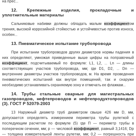
на прес...
12. Крепежные изделия, прокладочные и
уплотнительные материалы
Сальниковые набивки должны обладать малым
коэффициент
ом
трения, высокой коррозийной стойкостью и устойчивостью против износа,
особен...
13. Пневматическое испытание трубопровода
При испытании трубопроводов других диаметров нормы падения в
них определяют, умножая приведенные выше цифры на поправочный
коэффициент
, подсчитываемый по формуле: L1, L2, ... Ln — длины
соответствующих участков трубопровода, мм; где D1, D2, ... Dn —
внутренние диаметры участков трубопроводов, м. На время проведения
пневматических испытаний как внутри помещений, так и снаружи
необходимо устанавливать охраняемую зону и отмечать ее флажкам...
14. Трубы стальные сварные для магистральных
газопроводов, нефтепроводов и нефтепродуктопроводов
(3). ГОСТ Р 52079-2003
13 Наружный диаметр труб диаметром свыше 426 мм D, мм,
допускается определять измерением периметра трубы рулеткой с
последующим расчетом по формуле (5) где П — периметр трубы в
поперечном сечении, мм; p — числовой
коэффициент
, равный 3,1416; Dр
— толщина измерительной ленты рулетки, мм; 0,2 — погрешность при