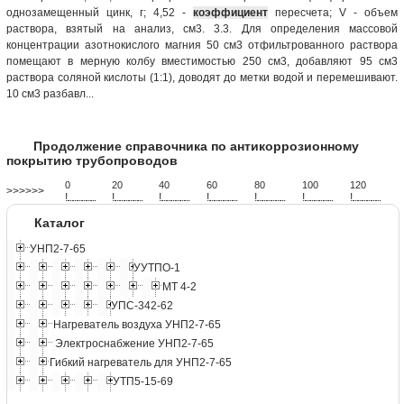
однозамещенный цинк, г; 4,52 -
коэффициент
пересчета; V - объем
раствора, взятый на анализ, см3. 3.3. Для определения массовой
концентрации азотнокислого магния 50 см3 отфильтрованного раствора
помещают в мерную колбу вместимостью 250 см3, добавляют 95 см3
раствора соляной кислоты (1:1), доводят до метки водой и перемешивают.
10 см3 разбавл...
Продолжение справочника по антикоррозионному
покрытию трубопроводов
0
20
40
60
80
100
120
>>>>>>
!
.
.
.
.
.
.
.
.
.
.
.
.
.
.
.
.
.
.
.
!
.
.
.
.
.
.
.
.
.
.
.
.
.
.
.
.
.
.
.
!
.
.
.
.
.
.
.
.
.
.
.
.
.
.
.
.
.
.
.
!
.
.
.
.
.
.
.
.
.
.
.
.
.
.
.
.
.
.
.
!
.
.
.
.
.
.
.
.
.
.
.
.
.
.
.
.
.
.
.
!
.
.
.
.
.
.
.
.
.
.
.
.
.
.
.
.
.
.
.
!
.
.
.
.
.
.
.
.
.
.
.
.
.
.
.
.
.
.
.
Каталог
УНП2-7-65
УУТПО-1
МТ 4-2
УПС-342-62
Нагреватель воздуха УНП2-7-65
Электроснабжение УНП2-7-65
Гибкий нагреватель для УНП2-7-65
УТП5-15-69