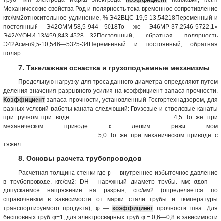
Механичесские свойства Род и полярность тока временное сопротивление
кгс/мм2относительное удлинение, % Э42ВЦС-19,5-13,54218Переменный и
постоянный Э42ОММ-58,5-944—5018То же Э46МР-37,2546-5722,1»
Э42АУОНИ-13/459,843-4528—32Постоянный, обратная полярность
Э42Асм-п9,5-10,546—5325-34Переменный и постоянный, обратная
поляр...
7. Такелажная оснастка и грузоподъемные механизмы
Предельную нагрузку для троса данного диаметра определяют путем
деления значения разрывного усилия на коэффициент запаса прочности.
Коэффициент
запаса прочности, установленный Госгортехнадзором, для
разных условий работы каната следующий: Грузовые и стреловые канаты
при ручном при воде ....................................................................4,5 То же при
механическом приводе с легким режи мом
................................................................5,0 То же при механическом приводе с
тяжел...
8. Основы расчета трубопроводов
Расчетная толщина стенки где р — внутреннее избыточное давление
в трубопроводе, кгс/см2; DH— наружный диаметр трубы, мм; σдоп —
допускаемое напряжение на разрыв, сгс/мм2 (определяется по
справочникам в зависимости от марки стали трубы и температуры
транспортируемого продукта); φ —
коэффициент
прочности шва. Для
бесшовных труб φ=1, для электросварных труб φ = 0,6—0,8 в зависимости