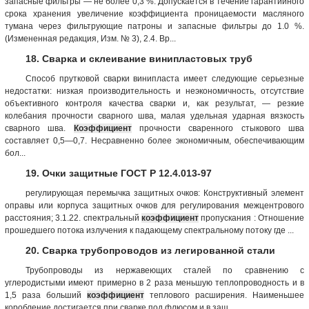
запасные фильтры — не более 0,3 %. Допускается в течение гарантийного
срока хранения увеличение коэффициента проницаемос­ти масляного
тумана через фильтрующие патроны и запасные фильтры до 1.0 %.
(Измененная редакция, Изм. № 3), 2.4. Вр...
18. Сварка и склеивание винипластовых труб
Способ прутковой сварки винипласта имеет следующие серьезные
недостатки: низкая производительность и неэкономичность, отсутствие
объективного контроля качества сварки и, как результат, — резкие
колебания прочности сварного шва, малая удельная ударная вязкость
сварного шва.
Коэффициент
прочности сваренного стыкового шва
составляет 0,5—0,7. Несравненно более экономичным, обеспечивающим
бол...
19. Очки защитные ГОСТ Р 12.4.013-97
регулирующая перемычка защитных очков: Конструктивный элемент
оправы или корпуса защитных очков для регулирования межцентрового
расстояния; 3.1.22. спектральный
коэффициент
пропускания : Отношение
прошедшего потока излучения к падающему спектральному потоку где ...
20. Сварка трубопроводов из легированной стали
Трубопроводы из нержавеющих сталей по сравнению с
углеродистыми имеют примерно в 2 раза меньшую теплопроводность и в
1,5 раза больший
коэффициент
теплового расширения. Наименьшее
коробление достигается при сварке под флюсом и в защ...